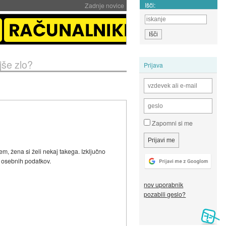
Išči:
Zadnje novice
jše zlo?
Prijava
Zapomni si me
m, žena si želi nekaj takega. Izključno
a osebnih podatkov.
nov uporabnik
pozabili geslo?