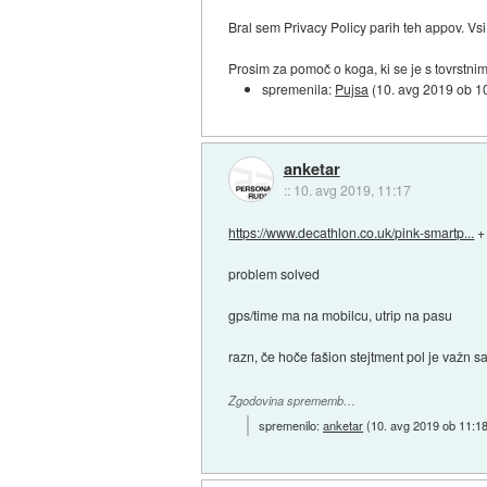
Bral sem Privacy Policy parih teh appov. Vsi la
Prosim za pomoč o koga, ki se je s tovrstni
spremenila:
Pujsa
(
10. avg 2019 ob 1
anketar
::
10. avg 2019, 11:17
https://www.decathlon.co.uk/pink-smartp...
problem solved
gps/time ma na mobilcu, utrip na pasu
razn, če hoče fašion stejtment pol je važn s
Zgodovina sprememb…
spremenilo:
anketar
(
10. avg 2019 ob 11:1