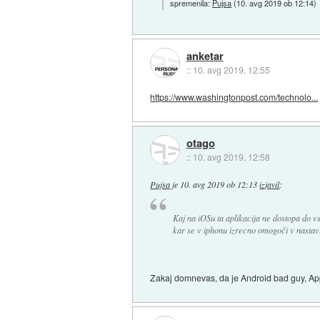
spremenila:
Pujsa
(
10. avg 2019 ob 12:14
)
anketar
::
10. avg 2019, 12:55
https://www.washingtonpost.com/technolo...
otago
::
10. avg 2019, 12:58
Pujsa
je
10. avg 2019 ob 12:13
izjavil
:
Kaj na iOSu ta aplikacija ne dostopa do vs
kar se v iphonu izrecno omogoči v nasta
Zakaj domnevas, da je Android bad guy, Ap