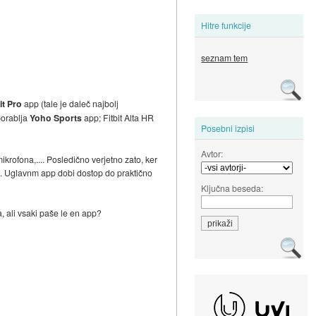
Hitre funkcije
seznam tem
it Pro
app (tale je daleč najbolj
porablja
Yoho Sports
app; Fitbit Alta HR
Posebni izpisi
Avtor:
krofona,.... Posledično verjetno zato, ker
..). Uglavnm app dobi dostop do praktično
Ključna beseda:
, ali vsaki paše le en app?