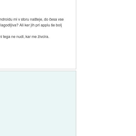
droidu mi v storu našteje, do česa vse
agodljiva? Ali ker jih pri applu še bolj
 tega ne nudi, kar me živcira.