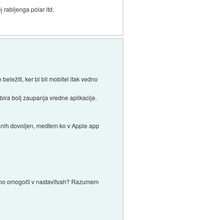
 rabljenga polar itd.
eležiti, ker bi bil mobitel itak vedno
bira bolj zaupanja vredne aplikacije.
vanih dovoljen, medtem ko v Apple app
zrecno omogoči v nastavitvah? Razumem