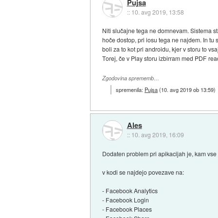
Pujsa
::
10. avg 2019, 13:58
Niti slučajne tega ne domnevam. Sistema st
hoče dostop, pri iosu tega ne najdem. In tu s
boli za to kot pri androidu, kjer v storu to v
Torej, če v Play storu izbirram med PDF rea
Zgodovina sprememb…
spremenila:
Pujsa
(
10. avg 2019 ob 13:59
)
Ales
::
10. avg 2019, 16:09
Dodaten problem pri apikacijah je, kam vse s
v kodi se najdejo povezave na:
- Facebook Analytics
- Facebook Login
- Facebook Places