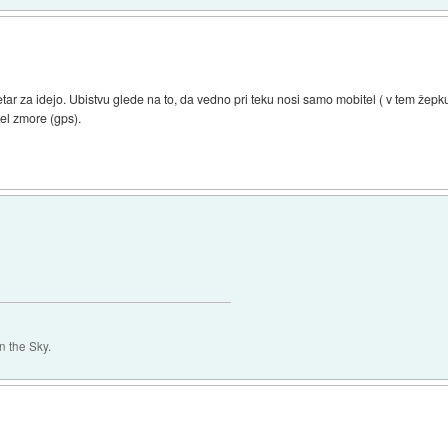
tar za idejo. Ubistvu glede na to, da vedno pri teku nosi samo mobitel ( v tem žepk
itel zmore (gps).
 the Sky.