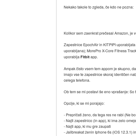
Nekako takole to zgleda, če kdo ne pozna:
Kolikor sem zaenkrat prečesal Amazon, je vel
Zapestnice EpochAir in KITPIPI uporabljat
uporabljana); MorePro X-Core Fitness Trac
uporablja
Fitbit
app.
Ampak čisto vsem tem appom je skupno, da dos
imajo vse te zapestnice skoraj identičen nab
celega telefona.
Ob tem se mi postavi še eno vprašanje: So t
Opcije, ki se mi porajajo:
- Prepričati ženo, da tega res ne rabi (Ne bo 
- Najti zapestnico (in app), ki ima zelo omej
- Najti app, ki mu gre zaupati
- Jailbreakat ženin Iphone 6s (iOS 12.3.1) i