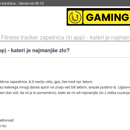
s ob 06:09
»
Fitness tracker zapetnica (in app) - kateri je najman
pp) - kateri je najmanjše zlo?
ktivne zapestnice, ki ti merijo utrip, gps, čas med npr. tekom.
z katerega mnogi danes sploh ne znajo več biti aktivni, ampak pustimo to. Uglavne
dam (ker vidi, da mi je to pomembno), kater se mi zdi najmanjše zlo z vidika cuzanj
ktivnosti
o to)