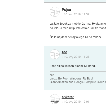
Pujsa
::
10. avg 2019, 11:32
Ja, tale žepek za mobitel že ima. Hvala anke
na telo, ki meri utrip. vse ostalo itak že mob
Če le najdem nekaj takega za na roko :)
zee
::
10. avg 2019, 11:38
Fitbit ali pa kakšen Xiaomi Mi Band.
zee
Linux: Be Root, Windows: Re Boot
Giant Amazon and Google Compute Cloud in
anketar
::
10. avg 2019, 12:01