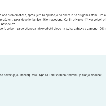
a oba problematična, sprašujem za aplikacijo na enem in na drugem sistemu. Pri an
prašujem, zakaj dovoljenja niso nikjer navedena. Ker jih privzeto ni? Ker so bolj pril
saj navedejo?
derji, se bom za določenega lahko odločil glede na to, kaj zahteva v zameno. iOS mi
e povezujejo. Trackerji, torej. Npr. za FitBit 2.88 na Androidu je stanje sledeče: