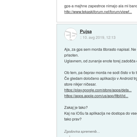
gps-a majhne zapestnce nimajo ala mi band i
http://www.tekaskiforum.net/forum/viewf...
Pujsa
::
10. avg 2019, 12:13
Aja, za gps sem morda štorasto napisal. Ne ra
prisoten.
Uglavnem, od zunanje enote torej zadošča ena
Ob tem, pa čeprav morda ne sodi čisto v to t
Če gledam določeno aplikacijo v Android trg
store nikjer ničesar.
https://play.google.com/store/apps/deta...
https://apps.apple.com/us/app/fitbit/id...
Zakaj je tako?
Kaj na iOSu ta aplikacija ne dostopa do vse
tako prav?
Zgodovina sprememb…