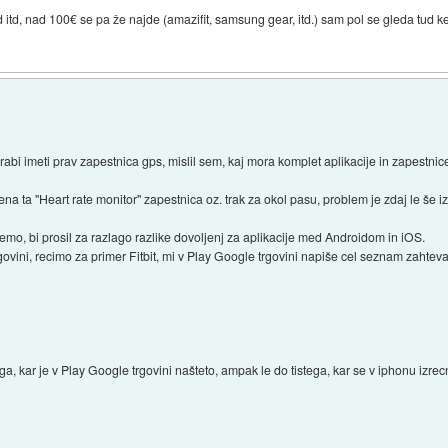
td, nad 100€ se pa že najde (amazifit, samsung gear, itd.) sam pol se gleda tud kej
bi imeti prav zapestnica gps, mislil sem, kaj mora komplet aplikacije in zapestnice b
 ta "Heart rate monitor" zapestnica oz. trak za okol pasu, problem je zdaj le še iz
emo, bi prosil za razlago razlike dovoljenj za aplikacije med Androidom in iOS.
ovini, recimo za primer Fitbit, mi v Play Google trgovini napiše cel seznam zahte
ga, kar je v Play Google trgovini našteto, ampak le do tistega, kar se v iphonu i