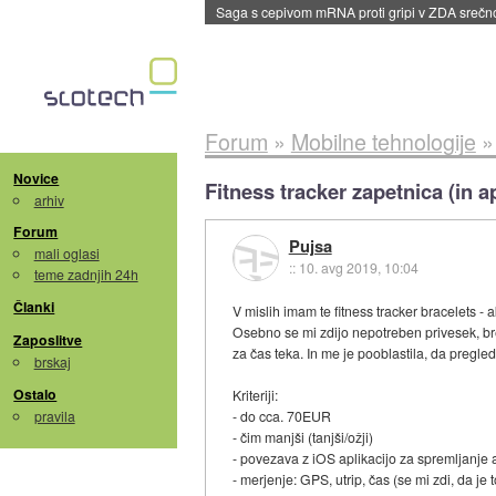
BMW v vozilih začel predvajati reklame
::
dane
Forum
»
Mobilne tehnologije
Novice
Fitness tracker zapetnica (in a
arhiv
Forum
Pujsa
mali oglasi
::
10. avg 2019, 10:04
teme zadnjih 24h
Članki
V mislih imam te fitness tracker bracelets - a
Osebno se mi zdijo nepotreben privesek, bre
Zaposlitve
za čas teka. In me je pooblastila, da pregle
brskaj
Ostalo
Kriteriji:
pravila
- do cca. 70EUR
- čim manjši (tanjši/ožji)
- povezava z iOS aplikacijo za spremljanje a
- merjenje: GPS, utrip, čas (se mi zdi, da je t