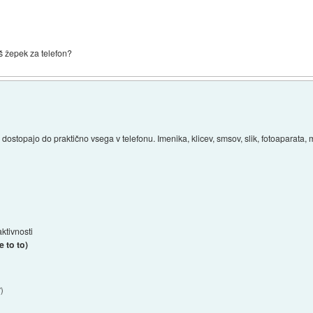
aš žepek za telefon?
topajo do praktično vsega v telefonu. Imenika, klicev, smsov, slik, fotoaparata, mi
ktivnosti
e to to)
7
)