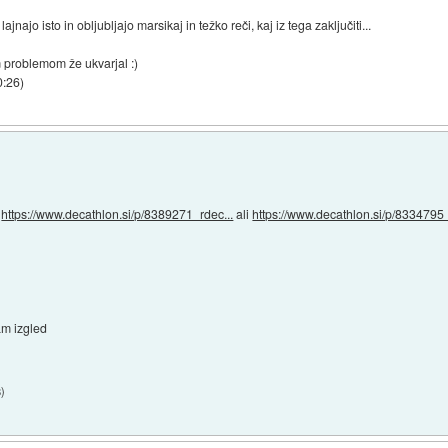
jnajo isto in obljubljajo marsikaj in težko reči, kaj iz tega zaključiti...
m problemom že ukvarjal :)
0:26
)
+
https://www.decathlon.si/p/8389271_rdec...
ali
https://www.decathlon.si/p/8334795_
am izgled
8
)