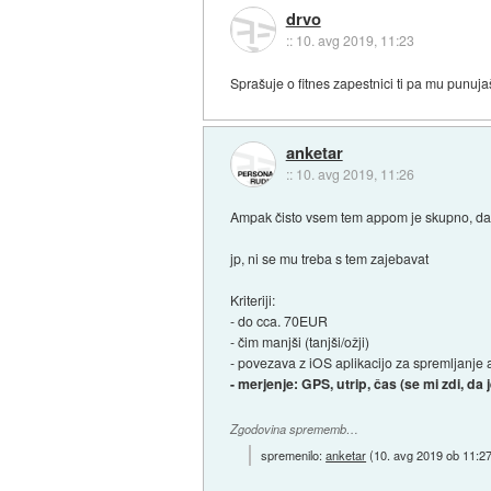
drvo
::
10. avg 2019, 11:23
Sprašuje o fitnes zapestnici ti pa mu punuj
anketar
::
10. avg 2019, 11:26
Ampak čisto vsem tem appom je skupno, da dos
jp, ni se mu treba s tem zajebavat
Kriteriji:
- do cca. 70EUR
- čim manjši (tanjši/ožji)
- povezava z iOS aplikacijo za spremljanje a
- merjenje: GPS, utrip, čas (se mi zdi, da j
Zgodovina sprememb…
spremenilo:
anketar
(
10. avg 2019 ob 11:2