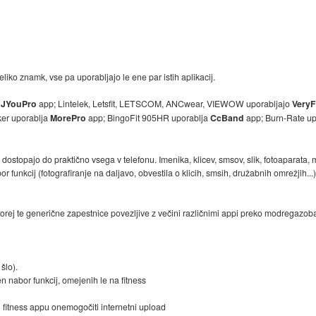
iko znamk, vse pa uporabljajo le ene par istih aplikacij.
a
JYouPro
app; Lintelek, Letsfit, LETSCOM, ANCwear, VIEWOW uporabljajo
VeryF
ker uporablja
MorePro
app; BingoFit 905HR uporablja
CcBand
app; Burn-Rate u
topajo do praktično vsega v telefonu. Imenika, klicev, smsov, slik, fotoaparata, mi
or funkcij (fotografiranje na daljavo, obvestila o klicih, smsih, družabnih omrežjih.
orej te generične zapestnice povezljive z večini različnimi appi preko modregazoba
šlo).
en nabor funkcij, omejenih le na fitness
n fitness appu onemogočiti internetni upload