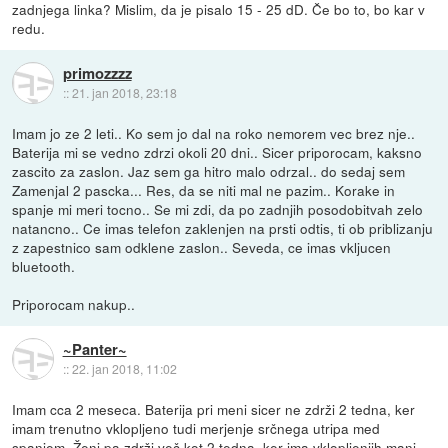
zadnjega linka? Mislim, da je pisalo 15 - 25 dD. Če bo to, bo kar v
redu.
primozzzz
::
21. jan 2018, 23:18
Imam jo ze 2 leti.. Ko sem jo dal na roko nemorem vec brez nje..
Baterija mi se vedno zdrzi okoli 20 dni.. Sicer priporocam, kaksno
zascito za zaslon. Jaz sem ga hitro malo odrzal.. do sedaj sem
Zamenjal 2 pascka... Res, da se niti mal ne pazim.. Korake in
spanje mi meri tocno.. Se mi zdi, da po zadnjih posodobitvah zelo
natancno.. Ce imas telefon zaklenjen na prsti odtis, ti ob priblizanju
z zapestnico sam odklene zaslon.. Seveda, ce imas vkljucen
bluetooth.
Priporocam nakup..
~Panter~
::
22. jan 2018, 11:02
Imam cca 2 meseca. Baterija pri meni sicer ne zdrži 2 tedna, ker
imam trenutno vklopljeno tudi merjenje srčnega utripa med
spanjem. Ženi pa zdrži več kot 2 tedna, ker ima vklopljenjih manj