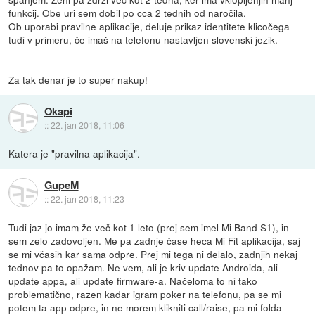
funkcij. Obe uri sem dobil po cca 2 tednih od naročila.
Ob uporabi pravilne aplikacije, deluje prikaz identitete klicočega
tudi v primeru, če imaš na telefonu nastavljen slovenski jezik.
Za tak denar je to super nakup!
Okapi
::
22. jan 2018, 11:06
Katera je "pravilna aplikacija".
GupeM
::
22. jan 2018, 11:23
Tudi jaz jo imam že več kot 1 leto (prej sem imel Mi Band S1), in
sem zelo zadovoljen. Me pa zadnje čase heca Mi Fit aplikacija, saj
se mi včasih kar sama odpre. Prej mi tega ni delalo, zadnjih nekaj
tednov pa to opažam. Ne vem, ali je kriv update Androida, ali
update appa, ali update firmware-a. Načeloma to ni tako
problematično, razen kadar igram poker na telefonu, pa se mi
potem ta app odpre, in ne morem klikniti call/raise, pa mi folda