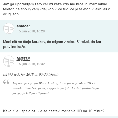
Jaz ga uporabljam zato ker mi kaže kdo me kliče in imam lahko
telefon na tiho in vem kdaj kdo klice tudi ce je telefon v jakni ali v
drugi sobi.
amacar
::
5. jan 2018, 10:28
Meni nič ne šteje korakov, če migam z roko. Bi rekel, da kar
pravilno kaže.
M@73Y
::
5. jan 2018, 10:32
rs1975
je
5. jan 2018 ob 06:36
izjavil
:
Jaz sem jo vzel na Black Friday, dobil pa se jo okoli 20.12.
Zaenkrat vse OK, prvo polnjenje zdržala 15 dni, nastavljeno
merjenje HR na 10 minut.
Kako ti je uspelo oz. kje se nastavi merjenje HR na 10 minut?