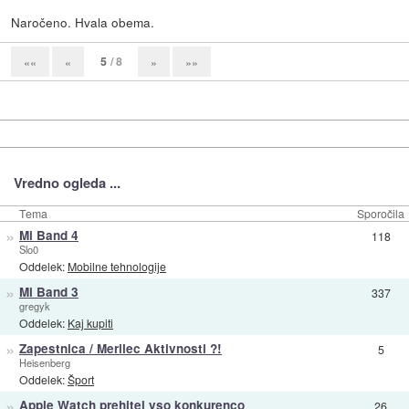
Naročeno. Hvala obema.
5
/ 8
««
«
»
»»
Vredno ogleda ...
Tema
Sporočila
»
Mi Band 4
118
Slo0
Oddelek:
Mobilne tehnologije
»
Mi Band 3
337
gregyk
Oddelek:
Kaj kupiti
»
Zapestnica / Merilec Aktivnosti ?!
5
Heisenberg
Oddelek:
Šport
»
Apple Watch prehitel vso konkurenco
26