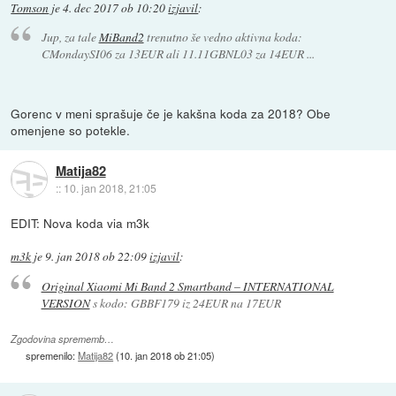
Tomson
je
4. dec 2017 ob 10:20
izjavil
:
Jup, za tale
MiBand2
trenutno še vedno aktivna koda:
CMondaySI06 za 13EUR ali 11.11GBNL03 za 14EUR ...
Gorenc v meni sprašuje če je kakšna koda za 2018? Obe
omenjene so potekle.
Matija82
::
10. jan 2018, 21:05
EDIT: Nova koda via m3k
m3k
je
9. jan 2018 ob 22:09
izjavil
:
Original Xiaomi Mi Band 2 Smartband – INTERNATIONAL
VERSION
s kodo: GBBF179 iz 24EUR na 17EUR
Zgodovina sprememb…
spremenilo:
Matija82
(
10. jan 2018 ob 21:05
)