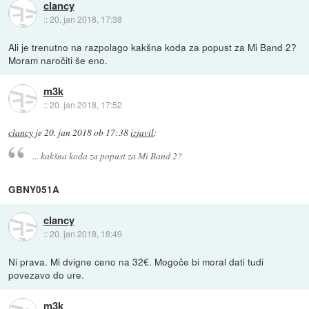
clancy
::
20. jan 2018, 17:38
Ali je trenutno na razpolago kakšna koda za popust za Mi Band 2?
Moram naročiti še eno.
m3k
::
20. jan 2018, 17:52
clancy
je
20. jan 2018 ob 17:38
izjavil
:
... kakšna koda za popust za Mi Band 2?
GBNY051A
clancy
::
20. jan 2018, 18:49
Ni prava. Mi dvigne ceno na 32€. Mogoče bi moral dati tudi
povezavo do ure.
m3k