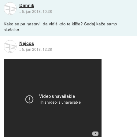
Dimnik
::
5. jan 2018, 10:38
Kako se pa nastavi, da vidiš kdo te kliče? Sedaj kaže samo
slušalko.
Nejcos
::
5. jan 2018, 12:28