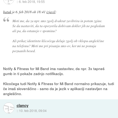
::
6. feb 2018, 19:55
batuk
je
6. feb 2018 ob 18:41
izjavil
:
Moti me, da za npr. sms zgolj dvakrat zavibrira in potem zgine.
Se da nastaviti, da ta opozorila dobivam dokler jih ne pogledam
ali pa, da ostanejo v spominu?
Ali prikaz identitete klicočega deluje zgolj ob vklopu angleščine
na telefonu? Moti me pri pisanju sms-ov, ker mi ne ponuja
poznanih besed.
Notify & Fitness for Mi Band ima nastavitev, da npr. 3x tapneš
gumb in ti pokaže zadnjo notifikacijo.
Klicočega tudi Notify & Fitness for Mi Band normalno prikazuje, tudi
če imaš slovenščino - samo da je jezik v aplikaciji nastavljen na
angleščino.
clancy
::
10. feb 2018, 09:04