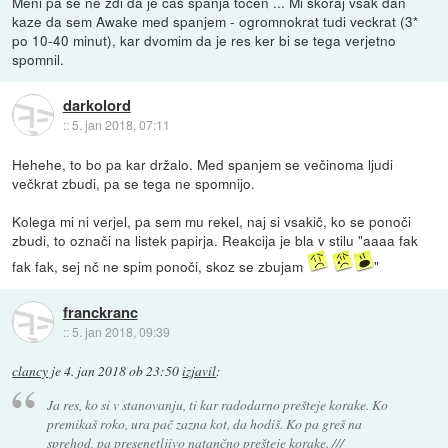
Meni pa se ne zdi da je cas spanja tocen ... Mi skoraj vsak dan
kaze da sem Awake med spanjem - ogromnokrat tudi veckrat (3*
po 10-40 minut), kar dvomim da je res ker bi se tega verjetno
spomnil.
darkolord
::
5. jan 2018, 07:11
Hehehe, to bo pa kar držalo. Med spanjem se večinoma ljudi
večkrat zbudi, pa se tega ne spomnijo.
Kolega mi ni verjel, pa sem mu rekel, naj si vsakič, ko se ponoči
zbudi, to označi na listek papirja. Reakcija je bla v stilu "aaaa fak
fak fak, sej nč ne spim ponoči, skoz se zbujam
"
franckranc
::
5. jan 2018, 09:39
clancy
je
4. jan 2018 ob 23:50
izjavil
:
Ja res, ko si v stanovanju, ti kar radodarno prešteje korake. Ko
premikaš roko, ura pač zazna kot, da hodiš. Ko pa greš na
sprehod, pa presenetljivo natančno prešteje korake. ///