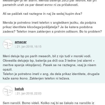
pametnih urah za par deset evrov ni za pričakovati.
Ali se pašček rad raztegne in naj že sedaj kupim dva?
Menda je potrebno imeti telefon v angleškem jeziku, da podpira
prikaz identitete klicočega/pošiljatelja? Je še katera podobna
zadeva? Telefon imam zaklenjen s prstnim odtisom. Bo to problem?
amacar
::
21. jan 2018, 16:15
Meni deluje bp po parih mesecih, bil z njo tudi v morski vodi.
Obvestila delujejo bp, baterija pa drži cca 3 tedne (vsi alarmi +
meritve spanja vklopljeno). Pasek se ne raztegne, vsaj js nisem
opazil.
Telefon je potrebno imeti v ang, da dela prikaz identitete, drugače
kaže samo ikono. Zaklenjen telefon ni težava.
batuk
::
21. jan 2018, 22:03
Sem naročil. Bomo videli. Koliko naj bi se čakalo na naročilo iz