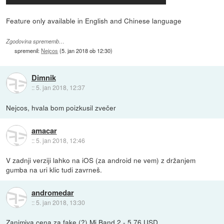
Feature only available in English and Chinese language
Zgodovina sprememb…
spremenil:
Nejcos
(
5. jan 2018 ob 12:30
)
Dimnik
::
5. jan 2018, 12:37
Nejcos, hvala bom poizkusil zvečer
amacar
::
5. jan 2018, 12:46
V zadnji verziji lahko na iOS (za android ne vem) z držanjem
gumba na uri klic tudi zavrneš.
andromedar
::
5. jan 2018, 13:30
Zanimiva cena za fake (?) Mi Band 2 - 5.76 USD.