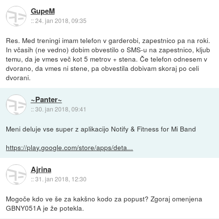
GupeM
::
24. jan 2018, 09:35
Res. Med treningi imam telefon v garderobi, zapestnico pa na roki.
In včasih (ne vedno) dobim obvestilo o SMS-u na zapestnico, kljub
temu, da je vmes več kot 5 metrov + stena. Če telefon odnesem v
dvorano, da vmes ni stene, pa obvestila dobivam skoraj po celi
dvorani.
~Panter~
::
30. jan 2018, 09:41
Meni deluje vse super z aplikacijo Notify & Fitness for Mi Band
https://play.google.com/store/apps/deta...
Ajrina
::
31. jan 2018, 12:30
Mogoče kdo ve še za kakšno kodo za popust? Zgoraj omenjena
GBNY051A je že potekla.