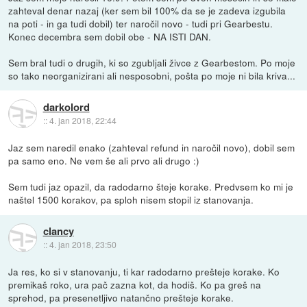
zahteval denar nazaj (ker sem bil 100% da se je zadeva izgubila
na poti - in ga tudi dobil) ter naročil novo - tudi pri Gearbestu.
Konec decembra sem dobil obe - NA ISTI DAN.
Sem bral tudi o drugih, ki so zgubljali živce z Gearbestom. Po moje
so tako neorganizirani ali nesposobni, pošta po moje ni bila kriva...
darkolord
::
4. jan 2018, 22:44
Jaz sem naredil enako (zahteval refund in naročil novo), dobil sem
pa samo eno. Ne vem še ali prvo ali drugo :)
Sem tudi jaz opazil, da radodarno šteje korake. Predvsem ko mi je
naštel 1500 korakov, pa sploh nisem stopil iz stanovanja.
clancy
::
4. jan 2018, 23:50
Ja res, ko si v stanovanju, ti kar radodarno prešteje korake. Ko
premikaš roko, ura pač zazna kot, da hodiš. Ko pa greš na
sprehod, pa presenetljivo natančno prešteje korake.