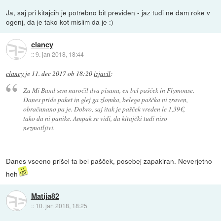
Ja, saj pri kitajcih je potrebno bit previden - jaz tudi ne dam roke v
ogenj, da je tako kot mislim da je :)
clancy
::
9. jan 2018, 18:44
clancy
je
11. dec 2017 ob 18:20
izjavil
:
Za Mi Band sem naročil dva pisana, en bel pašček in Flymouse.
Danes pride paket in glej ga zlomka, belega paščka ni zraven,
obračunano pa je. Dobro, saj itak je pašček vreden le 1,39€,
tako da ni panike. Ampak se vidi, da kitajčki tudi niso
nezmotljivi.
Danes vseeno prišel ta bel pašček, posebej zapakiran. Neverjetno
heh
Matija82
::
10. jan 2018, 18:25