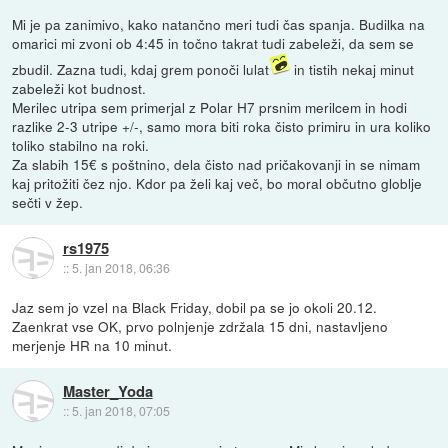
Mi je pa zanimivo, kako natančno meri tudi čas spanja. Budilka na
omarici mi zvoni ob 4:45 in točno takrat tudi zabeleži, da sem se
zbudil. Zazna tudi, kdaj grem ponoči lulat
in tistih nekaj minut
zabeleži kot budnost.
Merilec utripa sem primerjal z Polar H7 prsnim merilcem in hodi
razlike 2-3 utripe +/-, samo mora biti roka čisto primiru in ura koliko
toliko stabilno na roki.
Za slabih 15€ s poštnino, dela čisto nad pričakovanji in se nimam
kaj pritožiti čez njo. Kdor pa želi kaj več, bo moral občutno globlje
sečti v žep.
rs1975
::
5. jan 2018, 06:36
Jaz sem jo vzel na Black Friday, dobil pa se jo okoli 20.12.
Zaenkrat vse OK, prvo polnjenje zdržala 15 dni, nastavljeno
merjenje HR na 10 minut.
Master_Yoda
::
5. jan 2018, 07:05