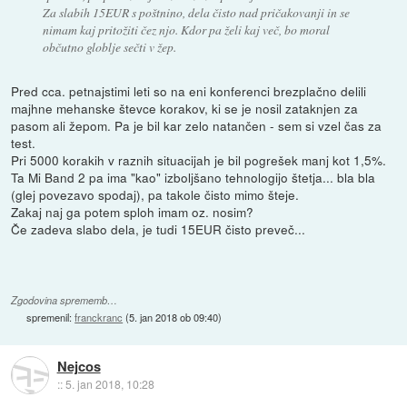
Za slabih 15EUR s poštnino, dela čisto nad pričakovanji in se
nimam kaj pritožiti čez njo. Kdor pa želi kaj več, bo moral
občutno globlje sečti v žep.
Pred cca. petnajstimi leti so na eni konferenci brezplačno delili
majhne mehanske števce korakov, ki se je nosil zataknjen za
pasom ali žepom. Pa je bil kar zelo natančen - sem si vzel čas za
test.
Pri 5000 korakih v raznih situacijah je bil pogrešek manj kot 1,5%.
Ta Mi Band 2 pa ima "kao" izboljšano tehnologijo štetja... bla bla
(glej povezavo spodaj), pa takole čisto mimo šteje.
Zakaj naj ga potem sploh imam oz. nosim?
Če zadeva slabo dela, je tudi 15EUR čisto preveč...
Zgodovina sprememb…
spremenil:
franckranc
(
5. jan 2018 ob 09:40
)
Nejcos
::
5. jan 2018, 10:28