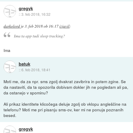
gregyk
::
3. feb 2018, 16:32
darkolord
je
3. feb 2018 ob 16:17
izjavil
:
Ima ta app tudi sleep tracking?
Ima
batuk
::
6. feb 2018, 18:41
Moti me, da za npr. sms zgolj dvakrat zavibrira in potem zgine. Se
da nastaviti, da ta opozorila dobivam dokler jih ne pogledam ali pa,
da ostanejo v spominu?
Ali prikaz identitete klicočega deluje zgolj ob vklopu angleščine na
telefonu? Moti me pri pisanju sms-ov, ker mi ne ponuja poznanih
besed.
gregyk