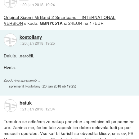
::
20. jan 2018, 19:24
Original Xiaomi Mi Band 2 Smartband – INTERNATIONAL
VERSION
s kodo:
iz 24EUR na 17EUR
GBNY051A
kostollany
::
20. jan 2018, 19:25
Deluje...naročil.
Hvala.
Zgodovina sprememb…
spremenil:
kostollany
(
20. jan 2018 ob 19:25
)
batuk
::
21. jan 2018, 12:34
Trenutno se odločam za nakup pametne zapestnice ali pa pametne
ure. Zanima me, če bo tale zapestnica dobro delovala tudi po par
mesecih uporabe. Vse kar bi koristil so obvestila klicev, sms-ov, FB
Messenger-ja ter alarm. Menda baterija zdrži par tednov, kar pri