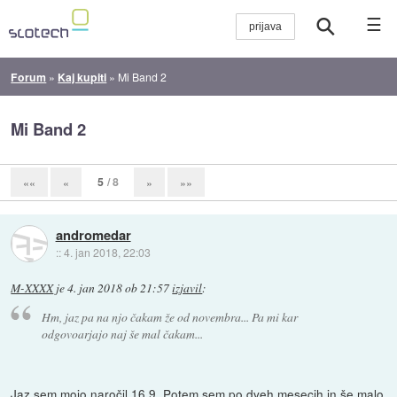
☰
Forum
»
Kaj kupiti
»
Mi Band 2
Mi Band 2
5
/ 8
««
«
»
»»
andromedar
::
4. jan 2018, 22:03
M-XXXX
je
4. jan 2018 ob 21:57
izjavil
:
Hm, jaz pa na njo čakam že od novembra... Pa mi kar
odgovoarjajo naj še mal čakam...
Jaz sem mojo naročil 16.9. Potem sem po dveh mesecih in še malo