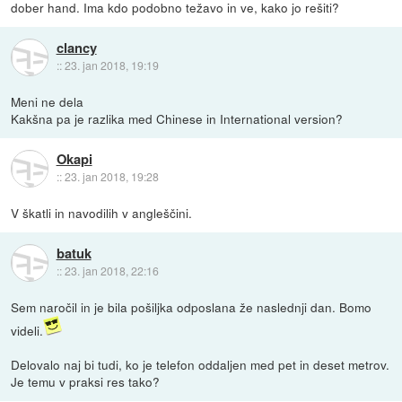
dober hand. Ima kdo podobno težavo in ve, kako jo rešiti?
clancy
::
23. jan 2018, 19:19
Meni ne dela
Kakšna pa je razlika med Chinese in International version?
Okapi
::
23. jan 2018, 19:28
V škatli in navodilih v angleščini.
batuk
::
23. jan 2018, 22:16
Sem naročil in je bila pošiljka odposlana že naslednji dan. Bomo
videli.
Delovalo naj bi tudi, ko je telefon oddaljen med pet in deset metrov.
Je temu v praksi res tako?