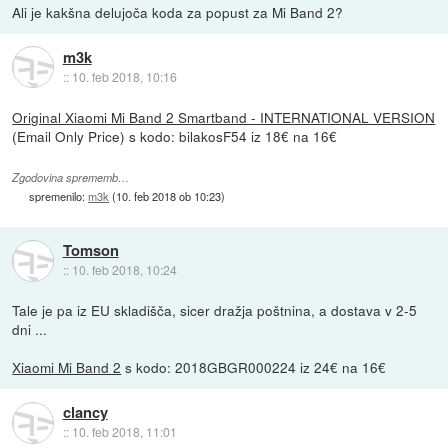
Ali je kakšna delujoča koda za popust za Mi Band 2?
m3k
::
10. feb 2018, 10:16
Original Xiaomi Mi Band 2 Smartband - INTERNATIONAL VERSION
(Email Only Price) s kodo: bilakosF54 iz 18€ na 16€
Zgodovina sprememb…
spremenilo:
m3k
(
10. feb 2018 ob 10:23
)
Tomson
::
10. feb 2018, 10:24
Tale je pa iz EU skladišča, sicer dražja poštnina, a dostava v 2-5
dni ...
Xiaomi Mi Band 2
s kodo: 2018GBGR000224 iz 24€ na 16€
clancy
::
10. feb 2018, 11:01