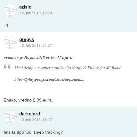
azislo
::
2. feb 2018, 13:29
+1
gregyk
::
2. feb 2018, 21:27
~Panter~
je
30. jan 2018 ob 09:41
izjavil
:
Meni deluje vse super z aplikacijo Notify & Fitness for Mi Band
https://play.google.com/store/apps/deta...
Enako, vredno 2.99 eura.
darkolord
::
3. feb 2018, 16:17
Ima ta app tudi sleep tracking?