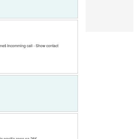
likneš Incomming call - Show contact
 in poviša ceno na 26€