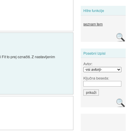
Hitre funkcije
seznam tem
Posebni izpisi
i Fit to prej označiš. Z nastavljenim
Avtor:
Ključna beseda: