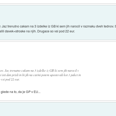
z trenutno cakam na 3 izdelke iz GB ki sem jih narocil v razmaku dveh tednov. Strah 
alili davek+stroske na njih. Drugace so vsi pod 22 eur.
. Jaz trenutno cakam na 3 izdelke iz GB ki sem jih narocil v
isti dan prisli in bi jih na carini potem upostevali kot 1 paket in
 vsi pod 22 eur.
 glede na to, da je GP v EU...