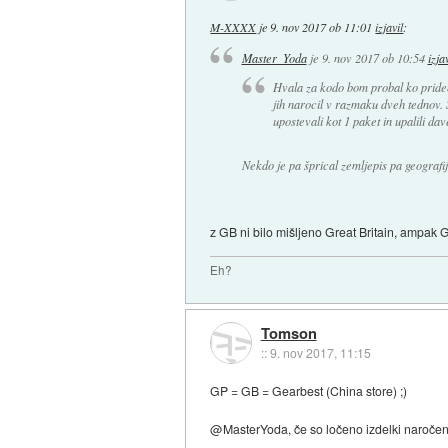
M-XXXX
je
9. nov 2017 ob 11:01
izjavil
:
Master_Yoda
je
9. nov 2017 ob 10:54
izja
Hvala za kodo bom probal ko pride
jih narocil v razmaku dveh tednov. St
upostevali kot 1 paket in upalili da
Nekdo je pa šprical zemljepis pa geografij
z GB ni bilo mišljeno Great Britain, ampak 
Eh?
Tomson
::
9. nov 2017, 11:15
GP = GB = Gearbest (China store) ;)
@MasterYoda, če so ločeno izdelki naročeni