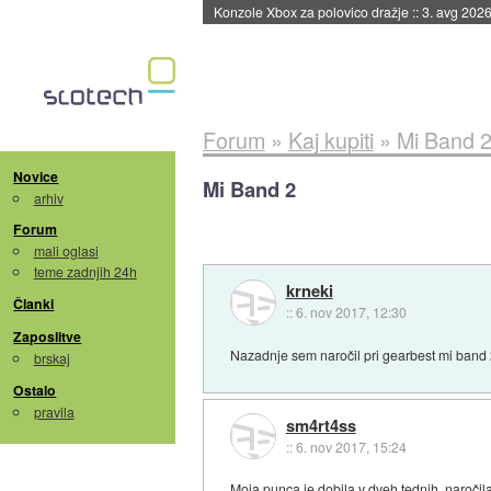
Še mesec dni odprtega Androida
::
3. avg 202
Forum
»
Kaj kupiti
»
Mi Band 
Novice
Mi Band 2
arhiv
Forum
mali oglasi
teme zadnjih 24h
krneki
Članki
::
6. nov 2017, 12:30
Zaposlitve
Nazadnje sem naročil pri gearbest mi band 2
brskaj
Ostalo
pravila
sm4rt4ss
::
6. nov 2017, 15:24
Moja punca je dobila v dveh tednih, naročila 