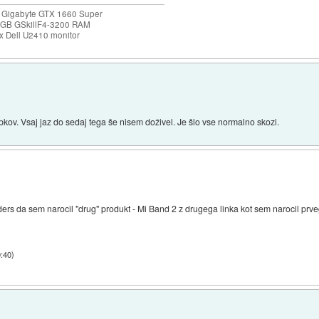
 Gigabyte GTX 1660 Super
32GB GSkillF4-3200 RAM
 Dell U2410 monitor
kov. Vsaj jaz do sedaj tega še nisem doživel. Je šlo vse normalno skozi.
ders da sem narocil "drug" produkt - Mi Band 2 z drugega linka kot sem narocil prv
0:40
)