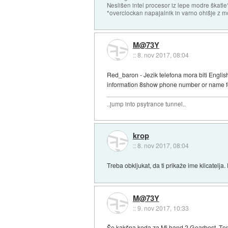
Neslišen intel procesor iz lepe modre škat
*overclockan napajalnik in varno ohišje z 
M@73Y
::
8. nov 2017, 08:04
Red_baron - Jezik telefona mora biti English
information 8show phone number or name fo
..jump into psytrance tunnel..
krop
::
8. nov 2017, 08:04
Treba obkljukat, da ti prikaže ime klicatelja
M@73Y
::
9. nov 2017, 10:33
Še kakšna koda za Mi band 2 Gearbest. Toms