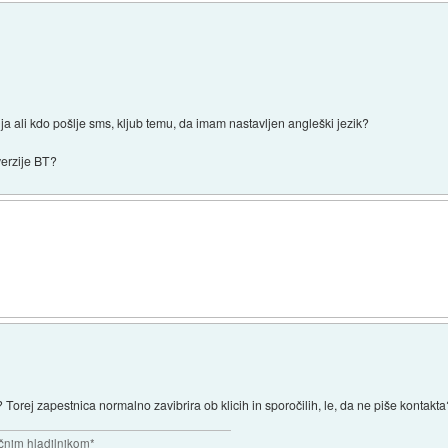
ja ali kdo pošlje sms, kljub temu, da imam nastavljen angleški jezik?
verzije BT?
Torej zapestnica normalno zavibrira ob klicih in sporočilih, le, da ne piše kontakt
rčnim hladilnikom*