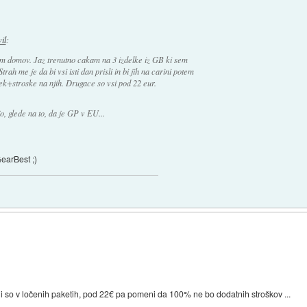
vil
:
m domov. Jaz trenutno cakam na 3 izdelke iz GB ki sem
rah me je da bi vsi isti dan prisli in bi jih na carini potem
vek+stroske na njih. Drugace so vsi pod 22 eur.
o, glede na to, da je GP v EU...
GearBest ;)
 so v ločenih paketih, pod 22€ pa pomeni da 100% ne bo dodatnih stroškov ...