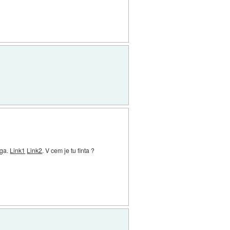
ega.
Link1
Link2
. V cem je tu finta ?