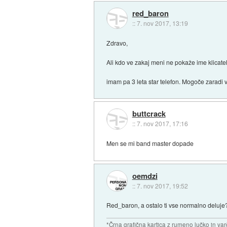
red_baron
::
7. nov 2017, 13:19
Zdravo,
Ali kdo ve zakaj meni ne pokaže ime klicatel
imam pa 3 leta star telefon. Mogoče zaradi 
buttcrack
::
7. nov 2017, 17:16
Men se mi band master dopade
oemdzi
::
7. nov 2017, 19:52
Red_baron, a ostalo ti vse normalno deluje? 
*Črna grafična kartica z rumeno lučko in va