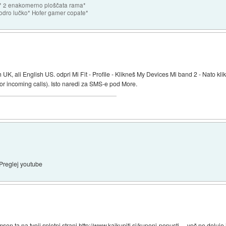
le* 2 enakomerno ploščata rama*
modro lučko* Hofer gamer copate*
 UK, ali English US. odpri Mi Fit - Profile - Klikneš My Devices Mi band 2 - Nato k
r incoming calls). Isto naredi za SMS-e pod More.
. Preglej youtube
on ta na tvoji spletni strani
http://www.kajkupiti.si/kuponi-popusti-...
več ne deluje