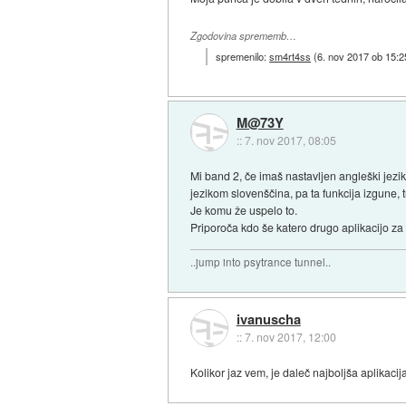
Zgodovina sprememb…
spremenilo:
sm4rt4ss
(
6. nov 2017 ob 15:2
M@73Y
::
7. nov 2017, 08:05
Mi band 2, če imaš nastavljen angleški jezik 
jezikom slovenščina, pa ta funkcija izgune,
Je komu že uspelo to.
Priporoča kdo še katero drugo aplikacijo za 
..jump into psytrance tunnel..
ivanuscha
::
7. nov 2017, 12:00
Kolikor jaz vem, je daleč najboljša aplikaci