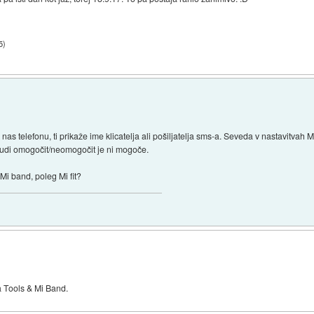
5
)
nas telefonu, ti prikaže ime klicatelja ali pošiljatelja sms-a. Seveda v nastavitvah M
 tudi omogočit/neomogočit je ni mogoče.
Mi band, poleg Mi fit?
ja Tools & Mi Band.