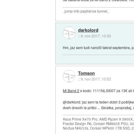
..jump into psytrance tunnel..
darkolord
::
9. nov 2017, 10:35
Hm, jaz sem tudi naročil takrat septembra, pa
Tomson
::
9. nov 2017, 10:52
Mi Band 2
s kodo: 1111NLSI007 za 13€ ali 
@darklord: jaz sem ta teden dobil 3 pošiljk
dveh dnevih le prišlo ... Skratka, povprašaj
Asus Prime X470 Pro, AMD Ryzen 9 3900X,
Fractal Design R6, Corsair RM850X PSU, 
Noctua NHU12s, Corsair MP600 1TB SSD, 2x