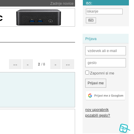
Išči:
Zadnje novice
Prijava
2
/ 8
««
«
»
»»
Zapomni si me
nov uporabnik
pozabili geslo?