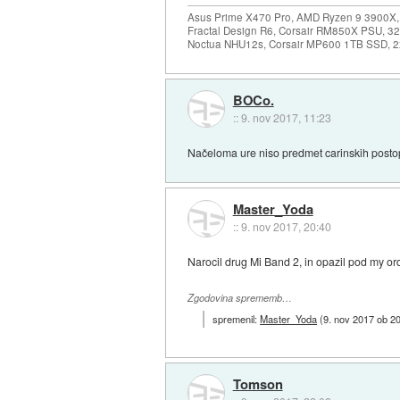
Asus Prime X470 Pro, AMD Ryzen 9 3900X,
Fractal Design R6, Corsair RM850X PSU, 
Noctua NHU12s, Corsair MP600 1TB SSD, 2x
BOCo.
::
9. nov 2017, 11:23
Načeloma ure niso predmet carinskih postop
Master_Yoda
::
9. nov 2017, 20:40
Narocil drug Mi Band 2, in opazil pod my or
Zgodovina sprememb…
spremenil:
Master_Yoda
(
9. nov 2017 ob 2
Tomson