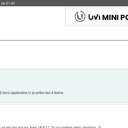
6 ob 21:17
2
 konc septembra in je prišlo čez 4 tedne.
pa isti dan kot jaz, torej 18.9.17. To pa postaja rahlo zanimivo. :D