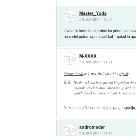
Master_Yoda
::
9. nov 2017, 10:54
Hvala za kodo bom probal ko pridem domov. Ja
na carini potem upostevali kot 1 paket in up
M-XXXX
::
9. nov 2017, 11:01
Master_Yoda
je
9. nov 2017 ob 10:54
izjavil
:
Hvala za kodo bom probal ko pridem domov
razmaku dveh tednov. Strah me je da bi vsi 
upalili davek+stroske na njih. Drugace so
Nekdo je pa šprical zemljepis pa geografijo,
andromedar
::
9. nov 2017, 11:14