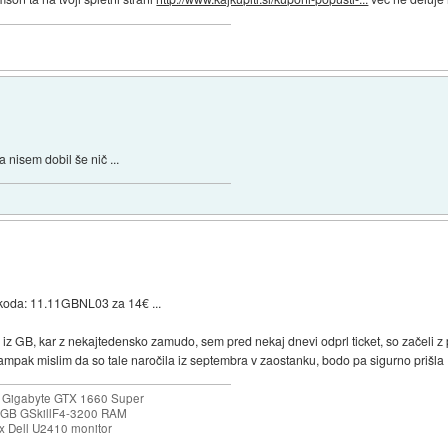
 nisem dobil še nič ...
koda: 11.11GBNL03 za 14€ ...
e iz GB, kar z nekajtedensko zamudo, sem pred nekaj dnevi odprl ticket, so začeli
, ampak mislim da so tale naročila iz septembra v zaostanku, bodo pa sigurno prišla .
 Gigabyte GTX 1660 Super
32GB GSkillF4-3200 RAM
 Dell U2410 monitor