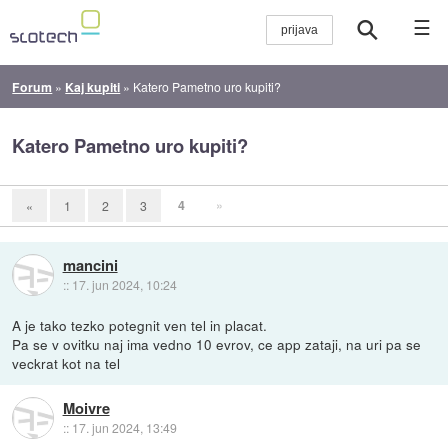
☰
Forum
»
Kaj kupiti
»
Katero Pametno uro kupiti?
Katero Pametno uro kupiti?
4
»
«
1
2
3
mancini
::
17. jun 2024, 10:24
A je tako tezko potegnit ven tel in placat.
Pa se v ovitku naj ima vedno 10 evrov, ce app zataji, na uri pa se
veckrat kot na tel
Moivre
::
17. jun 2024, 13:49