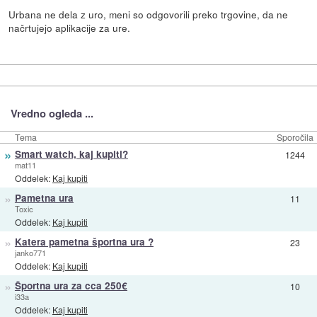
Urbana ne dela z uro, meni so odgovorili preko trgovine, da ne
načrtujejo aplikacije za ure.
Vredno ogleda ...
Tema
Sporočila
»
Smart watch, kaj kupiti?
1244
mat11
Oddelek:
Kaj kupiti
»
Pametna ura
11
Toxic
Oddelek:
Kaj kupiti
»
Katera pametna športna ura ?
23
janko771
Oddelek:
Kaj kupiti
»
Športna ura za cca 250€
10
i33a
Oddelek:
Kaj kupiti