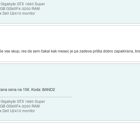
 Gigabyte GTX 1660 Super
32GB GSkillF4-3200 RAM
 Dell U2410 monitor
e vse skup, res da sem čakal kak mesec je pa zadeva prišla dobro zapakirana, bre
ižana cena na 15€. Koda: BAND2
 Gigabyte GTX 1660 Super
32GB GSkillF4-3200 RAM
 Dell U2410 monitor