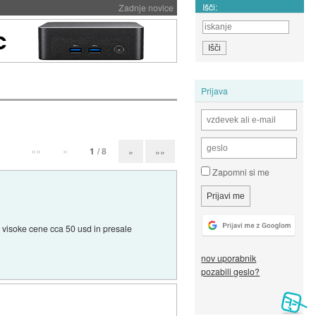
Išči:
Zadnje novice
Prijava
««
«
1
/ 8
»
»»
Zapomni si me
e visoke cene cca 50 usd in presale
nov uporabnik
pozabili geslo?