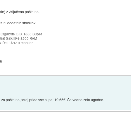
e) z vključeno poštnino.
 ni dodatnih stroškov ...
 Gigabyte GTX 1660 Super
32GB GSkillF4-3200 RAM
 Dell U2410 monitor
3
)
za poštnino, torej pride vse supaj 19.65€. Še vedno zelo ugodno.