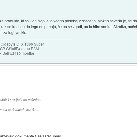
o za produkte, ki so kloni/kopije to vedno posebej označeno. Možno seveda je, se do
 rok se trudi da do tega ne prihaja, če pa se zgodi, pa to hitro sanira. Skratka, na
 za legit artikle.
 Gigabyte GTX 1660 Super
32GB GSkillF4-3200 RAM
 Dell U2410 monitor
ale) z vključeno poštnino.
tka ni dodatnih stroškov ...
 zahtevajo dokumente ti že zaračunajo.