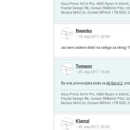
Asus Prime X470 Pro, AMD Ryzen 9 3900X,
Fractal Design R6, Corsair RM850X PSU, 
Noctua NHU12s, Corsair MP600 1TB SSD, 2x
Nwanko
::
18. sep 2017, 22:09
Jaz sem zadevo dobil na cafago za okrog 15
Tomson
::
20. sep 2017, 18:45
Še ena promocijska koda za
Mi Band 2
, zn
Asus Prime X470 Pro, AMD Ryzen 9 3900X,
Fractal Design R6, Corsair RM850X PSU, 
Noctua NHU12s, Corsair MP600 1TB SSD, 2x
Klamzi
::
20. sep 2017, 22:22