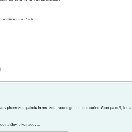
a
Gearbest
cena 15.83€
3
)
r v pisemskem paketu in res skoraj vedno gredo mimo carine. Sicer pa drži, če ca
de na število komadov ...