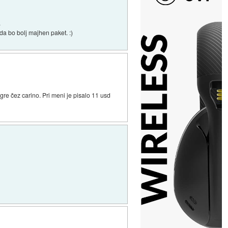
.
da bo bolj majhen paket. :)
 gre čez carino. Pri meni je pisalo 11 usd