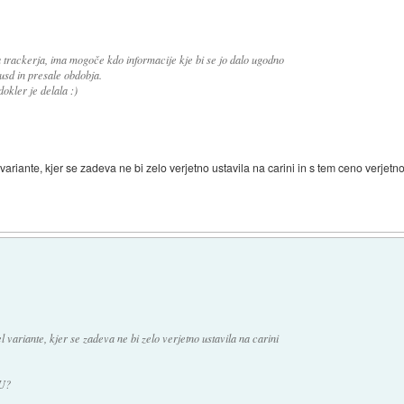
a trackerja, ima mogoče kdo informacije kje bi se jo dalo ugodno
usd in presale obdobja.
dokler je delala :)
ariante, kjer se zadeva ne bi zelo verjetno ustavila na carini in s tem ceno verjetno
 variante, kjer se zadeva ne bi zelo verjetno ustavila na carini
EU?