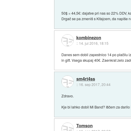
50$ = 44,5€: dajatve pri nas so 22% DDV, k
Drgač se pa zmeniš s Kitajcem, da napiše na 
kombinezon
::
14. jul 2016, 18:15
Danes sem dobil zapestnico 14 po plačilu iz a
in gift. Vsega skupaj 40€. Zaenkrat zelo zad
sm4rt4ss
::
16. sep 2017, 20:44
Zdravo.
Kje bi lahko dobil Mi Band? Iščem za darilo
Tomson