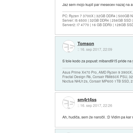
Jaz sem mojo kupil par mesecev nazaj na a
PC: Ryzen 7 3700X | 32GB DDR4 | 500GB N
Server: i5 6500 | 32GB DDR4 | 256GB SSD 
Server2: i7 4770 | 16 GB DDR3 | 128GB SS
Tomson
::
16. sep 2017, 22:09
S tole kodo za popust: miband915 pride na
Asus Prime X470 Pro, AMD Ryzen 9 3900X,
Fractal Design R6, Corsair RM850X PSU, 
Noctua NHU12s, Corsair MP600 1TB SSD, 2x
sm4rt4ss
::
16. sep 2017, 22:26
Ah, hudiča, sem že naročil. :D Vidim pa kar 