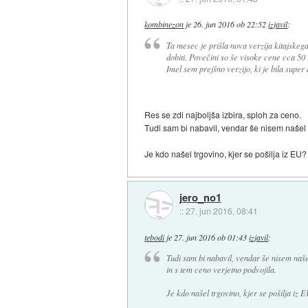
kombinezon
je
26. jun 2016 ob 22:52
izjavil
:
Ta mesec je prišla nova verzija kitajskeg
dobiti. Povečini so še visoke cene cca 50 
Imel sem prejšno verzijo, ki je bila super 
Res se zdi najboljša izbira, sploh za ceno.
Tudi sam bi nabavil, vendar še nisem našel v
Je kdo našel trgovino, kjer se pošilja iz EU?
jero_no1
::
27. jun 2016, 08:41
tebodi
je
27. jun 2016 ob 01:43
izjavil
:
Tudi sam bi nabavil, vendar še nisem našel
in s tem ceno verjetno podvojila.
Je kdo našel trgovino, kjer se pošilja iz 