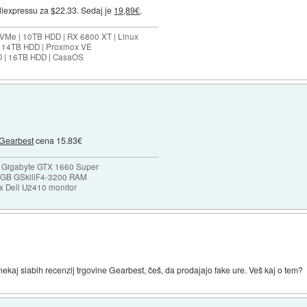
liexpressu za $22.33. Sedaj je
19,89€
.
VMe | 10TB HDD | RX 6800 XT | Linux
| 14TB HDD | Proxmox VE
D | 16TB HDD | CasaOS
Gearbest
cena 15.83€
 Gigabyte GTX 1660 Super
32GB GSkillF4-3200 RAM
 Dell U2410 monitor
nekaj slabih recenzij trgovine Gearbest, češ, da prodajajo fake ure. Veš kaj o tem?