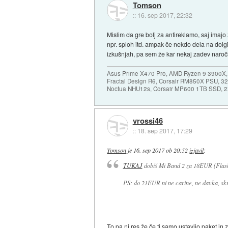
Tomson
::
16. sep 2017, 22:32
Mislim da gre bolj za antireklamo, saj imaj
npr. sploh itd. ampak če nekdo dela na dolgi
izkušnjah, pa sem že kar nekaj zadev naročil,
Asus Prime X470 Pro, AMD Ryzen 9 3900X,
Fractal Design R6, Corsair RM850X PSU, 
Noctua NHU12s, Corsair MP600 1TB SSD, 2x
vrossi46
::
18. sep 2017, 17:29
Tomson
je
16. sep 2017 ob 20:52
izjavil
:
TUKAJ
dobiš Mi Band 2 za 18EUR (FlashS
PS: do 21EUR ni ne carine, ne davka, skra
To pa ni res,že če ti samo ustavijo paket in