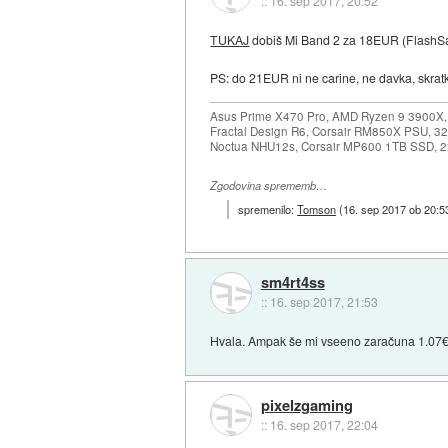
::
16. sep 2017, 20:52
TUKAJ
dobiš Mi Band 2 za 18EUR (FlashSal
PS: do 21EUR ni ne carine, ne davka, skratka
Asus Prime X470 Pro, AMD Ryzen 9 3900X,
Fractal Design R6, Corsair RM850X PSU, 
Noctua NHU12s, Corsair MP600 1TB SSD, 2x
Zgodovina sprememb…
spremenilo:
Tomson
(
16. sep 2017 ob 20:5
sm4rt4ss
::
16. sep 2017, 21:53
Hvala. Ampak še mi vseeno zaračuna 1.07€ 
pixelzgaming
::
16. sep 2017, 22:04