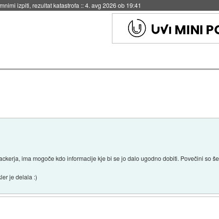
nimi izpiti, rezultat katastrofa
::
4. avg 2026 ob 19:41
2
rackerja, ima mogoče kdo informacije kje bi se jo dalo ugodno dobiti. Povečini so š
ler je delala :)