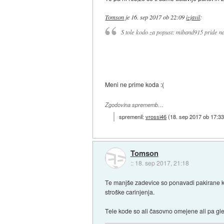
Tomson
je
16. sep 2017 ob 22:09
izjavil
:
S tole kodo za popust: miband915 pride n
Meni ne prime koda :(
Zgodovina sprememb…
spremenil:
vrossi46
(
18. sep 2017 ob 17:3
Tomson
::
18. sep 2017, 21:18
Te manjše zadevice so ponavadi pakirane ka
stroške carinjenja.
Tele kode so ali časovno omejene ali pa gle