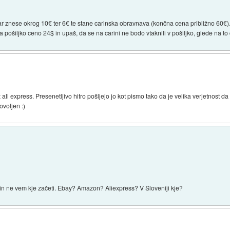
ar znese okrog 10€ ter 6€ te stane carinska obravnava (končna cena približno 60€)
pošiljko ceno 24$ in upaš, da se na carini ne bodo vtaknili v pošiljko, glede na to 
li express. Presenetljivo hitro pošljejo jo kot pismo tako da je velika verjetnost da
ovoljen :)
 in ne vem kje začeti. Ebay? Amazon? Aliexpress? V Sloveniji kje?