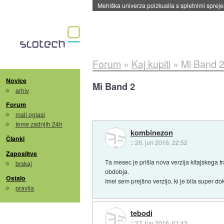
Mehiška univerza poizkusila s spletnimi sprejem
Forum
»
Kaj kupiti
»
Mi Band 
Novice
Mi Band 2
arhiv
Forum
mali oglasi
teme zadnjih 24h
kombinezon
Članki
::
26. jun 2016, 22:52
Zaposlitve
Ta mesec je prišla nova verzija kitajskega t
brskaj
obdobja.
Ostalo
Imel sem prejšno verzijo, ki je bila super dok
pravila
tebodi
::
27. jun 2016, 01:43