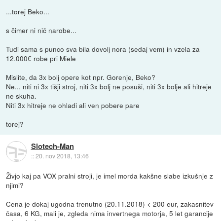
...torej Beko...
s čimer ni nič narobe...
Tudi sama s punco sva bila dovolj nora (sedaj vem) in vzela za
12.000€ robe pri Miele
Mislite, da 3x bolj opere kot npr. Gorenje, Beko?
Ne... niti ni 3x tišji stroj, niti 3x bolj ne posuši, niti 3x bolje ali hitreje
ne skuha.
Niti 3x hitreje ne ohladi ali ven pobere pare
torej?
Slotech-Man
::
20. nov 2018, 13:46
Živjo kaj pa VOX pralni stroji, je imel morda kakšne slabe izkušnje z
njimi?
Cena je dokaj ugodna trenutno (20.11.2018) < 200 eur, zakasnitev
časa, 6 KG, mali je, zgleda nima invertnega motorja, 5 let garancije