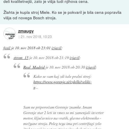
deli kvalitetnejši, zato je višja tudi njihova cena.
Žlahta je kupla stroj Miele. Ko se je pokvaril je bila cena popravila
višja od novega Bosch stroja.
zmaugy
::
21. nov 2018, 10:23
fosil
je
10. nov 2018 ob 23:01
izjavil
:
strom_15
je
10. nov 2018 ob 21:19
izjavil
:
Real_Madrid
je
10. nov 2018 ob 20:30
izjavil
:
Kako se vam kaj zdi tale pralni stroj:
https://www.gorenje.si/izdelki/veliki-
g
...
Sam ne priporočam Gorenje znamke. Imam
Gorenje star 2 leti in vmes so mi zamenjali inverter
motor, ključavnico na vratih, glavno elektroniko -
možgane stroja. Poleg tega ima pri centrifugi zelo
"trd zagon" in potem stroj začne skakati po celem