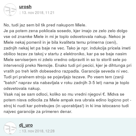
urosh
::
13. nov 2018, 11:21
No, tudi jaz sem bil tik pred nakupom Miele.
Je pa potem zena poklicala sosedo, kjer imajo ze zelo zelo dolgo
vse od znamke Miele in mi je toplo odsvetovala nakup. Nekoc je
Miele nekaj pomenil in je bila kvaliteta temu primerna (ceni),
zadnjih nekaj let pa baje ne vec. Tako je npr. indukcija pricela imeti
obilico tezav ze takoj v startu z elektroniko, kar pa se baje nasim
Miele serviserjem ni zdelo vredno odpraviti in so to storili sele po
intervenciji preko Nemcije. Enako tudi pri pecici, kjer je dihtunga pri
vratih po treh letih dobesedno razpadla. Garancije seveda ni vec.
Tudi pri pralnem stroju se pojavljajo tezave. Po vsem tem (zanji
"batch" naprav sta nabavljala v roku zadnjih 3-5 let) nama je toplo
odsvetovala nakup.
Vsak naj se sam odloci, koliko so mu vredni njegovi €. Midva se
potem nisva odlocila za Miele ampak sva ubrala edino logicno pot -
stroj ki nudi kar potrebujes (in uporabljas!) in ki ima istocasno tudi
najvec garancije za primeren denar.
dj_uro
::
13. nov 2018, 12:28