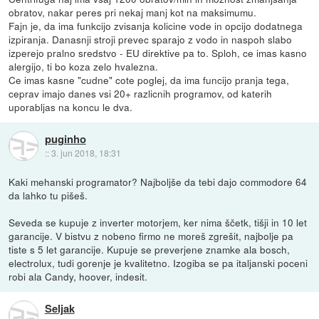
obratov, nakar peres pri nekaj manj kot na maksimumu.
Fajn je, da ima funkcijo zvisanja kolicine vode in opcijo dodatnega
izpiranja. Danasnji stroji prevec sparajo z vodo in naspoh slabo
izperejo pralno sredstvo - EU direktive pa to. Sploh, ce imas kasno
alergijo, ti bo koza zelo hvalezna.
Ce imas kasne "cudne" cote poglej, da ima funcijo pranja tega,
ceprav imajo danes vsi 20+ razlicnih programov, od katerih
uporabljas na koncu le dva.
puginho
::
3. jun 2018, 18:31
Kaki mehanski programator? Najboljše da tebi dajo commodore 64
da lahko tu pišeš.
Seveda se kupuje z inverter motorjem, ker nima ščetk, tišji in 10 let
garancije. V bistvu z nobeno firmo ne moreš zgrešit, najbolje pa
tiste s 5 let garancije. Kupuje se preverjene znamke ala bosch,
electrolux, tudi gorenje je kvalitetno. Izogiba se pa italjanski poceni
robi ala Candy, hoover, indesit.
Seljak