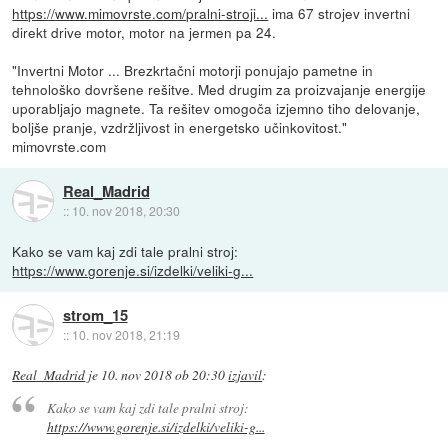
https://www.mimovrste.com/pralni-stroji...
ima 67 strojev invertni
direkt drive motor, motor na jermen pa 24.
"Invertni Motor ... Brezkrtačni motorji ponujajo pametne in
tehnološko dovršene rešitve. Med drugim za proizvajanje energije
uporabljajo magnete. Ta rešitev omogoča izjemno tiho delovanje,
boljše pranje, vzdržljivost in energetsko učinkovitost."
mimovrste.com
Real_Madrid
::
10. nov 2018, 20:30
Kako se vam kaj zdi tale pralni stroj:
https://www.gorenje.si/izdelki/veliki-g...
strom_15
::
10. nov 2018, 21:19
Real_Madrid
je
10. nov 2018 ob 20:30
izjavil
:
Kako se vam kaj zdi tale pralni stroj:
https://www.gorenje.si/izdelki/veliki-g...