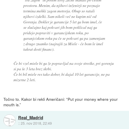
prostoru. Menim, da njihovi inženirji ne poznajo
termina mehki zagon motorja. Obup so ratali
njihovi izdelki. Sam nikoli več ne kupim nič od
Gorenja. Dokler je garancije 5 let ga bom imel, če
se slučajno kaj pokvari jih bom poklical naj ga
pridejo popraviti v garancijskem roku, po
garanjciskem roku pa če se pokvari ga pa zamenjam
z drugo znamko (najrajši za Miele - če bom le imel
takrat dosti financ).
Če bi vzel miele bi ga že popravljal na svoje stroške, pri gorenju
si pa še 3 leta brez skrbi.
Če bi bil miele res tako dober, bi dajal 10 let garancije, ne pa
mizerne 2 leti.
Točno to. Kakor bi rekli Američani: “Put your money where your
mouth is.”
Real_Madrid
::
25. nov 2018, 22:49