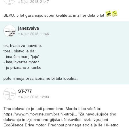
::
3. jun 2018, 21:47
BEKO. 5 let garancije, super kvaliteta, in ziher dela 5 let
janezvalva
::
4. jun 2018, 11:46
ok, hvala za nasvete.
torej, bistvo je da:
- ima čim manj "jajc"
- ima inverter motor
- je priznane znamke
potem moja prva izbira ne bi bila idealna.
ST-777
::
4. jun 2018, 12:03
Tiho delovanje je tudi pomembno. Morda ti bo všeč ta:
https://www.mimovrste.com/pralni-stroji...
"Za navdušujoče tiho
delovanje in izjemno energijsko učinkovitost skrbi vgrajeni
EcoSilence Drive motor. Prednost pralnega stroja je še 10-letno