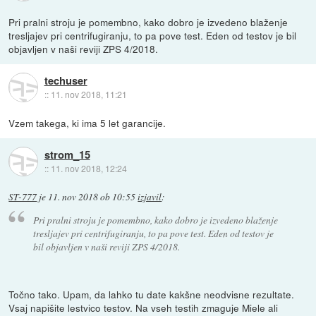
Pri pralni stroju je pomembno, kako dobro je izvedeno blaženje
tresljajev pri centrifugiranju, to pa pove test. Eden od testov je bil
objavljen v naši reviji ZPS 4/2018.
techuser
::
11. nov 2018, 11:21
Vzem takega, ki ima 5 let garancije.
strom_15
::
11. nov 2018, 12:24
ST-777
je
11. nov 2018 ob 10:55
izjavil
:
Pri pralni stroju je pomembno, kako dobro je izvedeno blaženje
tresljajev pri centrifugiranju, to pa pove test. Eden od testov je
bil objavljen v naši reviji ZPS 4/2018.
Točno tako. Upam, da lahko tu date kakšne neodvisne rezultate.
Vsaj napišite lestvico testov. Na vseh testih zmaguje Miele ali