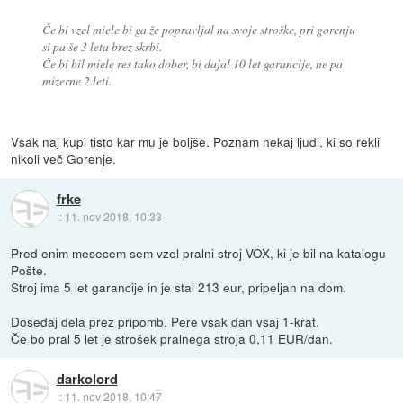
Če bi vzel miele bi ga že popravljal na svoje stroške, pri gorenju
si pa še 3 leta brez skrbi.
Če bi bil miele res tako dober, bi dajal 10 let garancije, ne pa
mizerne 2 leti.
Vsak naj kupi tisto kar mu je boljše. Poznam nekaj ljudi, ki so rekli
nikoli več Gorenje.
frke
::
11. nov 2018, 10:33
Pred enim mesecem sem vzel pralni stroj VOX, ki je bil na katalogu
Pošte.
Stroj ima 5 let garancije in je stal 213 eur, pripeljan na dom.
Dosedaj dela prez pripomb. Pere vsak dan vsaj 1-krat.
Če bo pral 5 let je strošek pralnega stroja 0,11 EUR/dan.
darkolord
::
11. nov 2018, 10:47