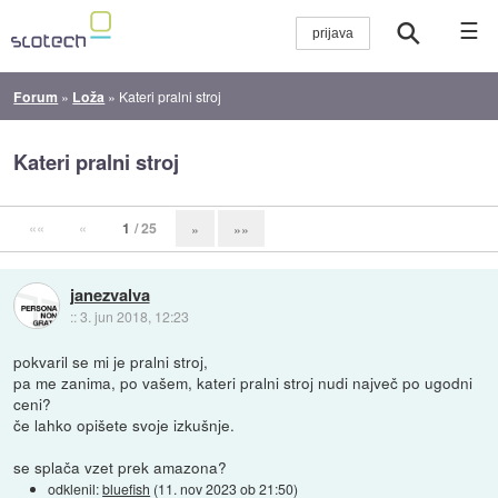
☰
Forum
»
Loža
»
Kateri pralni stroj
Kateri pralni stroj
««
«
1
/ 25
»
»»
janezvalva
::
3. jun 2018, 12:23
pokvaril se mi je pralni stroj,
pa me zanima, po vašem, kateri pralni stroj nudi največ po ugodni
ceni?
če lahko opišete svoje izkušnje.
se splača vzet prek amazona?
odklenil:
bluefish
(
11. nov 2023 ob 21:50
)