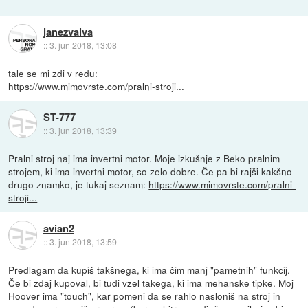
janezvalva
::
3. jun 2018, 13:08
tale se mi zdi v redu:
https://www.mimovrste.com/pralni-stroji...
ST-777
::
3. jun 2018, 13:39
Pralni stroj naj ima invertni motor. Moje izkušnje z Beko pralnim
strojem, ki ima invertni motor, so zelo dobre. Če pa bi rajši kakšno
drugo znamko, je tukaj seznam:
https://www.mimovrste.com/pralni-
stroji...
avian2
::
3. jun 2018, 13:59
Predlagam da kupiš takšnega, ki ima čim manj "pametnih" funkcij.
Če bi zdaj kupoval, bi tudi vzel takega, ki ima mehanske tipke. Moj
Hoover ima "touch", kar pomeni da se rahlo nasloniš na stroj in