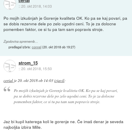
cerial
::
20. okt 2018, 14:03
Po mojih izkušnjah je Gorenje kvaliteta OK. Ko pa se kaj povari, pa
se dobis rezervne dele po zelo ugodni ceni. To je za dolocne
pomemben faktor, ce si tu pa tam sam popravis stroje.
Zgodovina sprememb…
predlagal izbris:
connel
(
20. okt 2018 ob 19:27
)
strom_15
::
20. okt 2018, 15:50
cerial
je
20. okt 2018 ob 14:03
izjavil
:
Po mojih izkušnjah je Gorenje kvaliteta OK. Ko pa se kaj povari,
pa se dobis rezervne dele po zelo ugodni ceni. To je za dolocne
pomemben faktor, ce si tu pa tam sam popravis stroje.
Jaz bi kupil katerega koli le gorenje ne. Če imaš denar je seveda
najboljša izbira Mille.