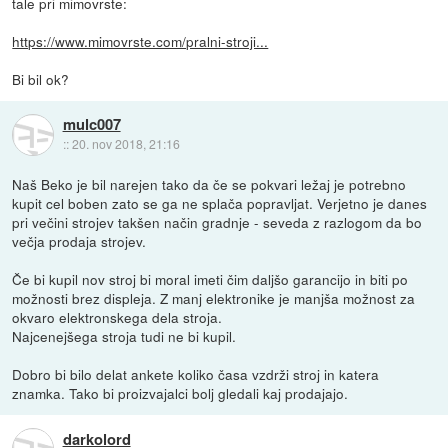
tale pri mimovrste:
https://www.mimovrste.com/pralni-stroji...
Bi bil ok?
mulc007
::
20. nov 2018, 21:16
Naš Beko je bil narejen tako da če se pokvari ležaj je potrebno
kupit cel boben zato se ga ne splača popravljat. Verjetno je danes
pri večini strojev takšen način gradnje - seveda z razlogom da bo
večja prodaja strojev.
Če bi kupil nov stroj bi moral imeti čim daljšo garancijo in biti po
možnosti brez displeja. Z manj elektronike je manjša možnost za
okvaro elektronskega dela stroja.
Najcenejšega stroja tudi ne bi kupil.
Dobro bi bilo delat ankete koliko časa vzdrži stroj in katera
znamka. Tako bi proizvajalci bolj gledali kaj prodajajo.
darkolord