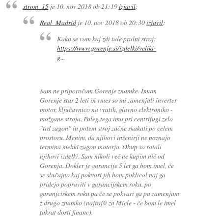
strom_15
je
10. nov 2018 ob 21:19
izjavil
:
Real_Madrid
je
10. nov 2018 ob 20:30
izjavil
:
Kako se vam kaj zdi tale pralni stroj:
https://www.gorenje.si/izdelki/veliki-
g
...
Sam ne priporočam Gorenje znamke. Imam
Gorenje star 2 leti in vmes so mi zamenjali inverter
motor, ključavnico na vratih, glavno elektroniko -
možgane stroja. Poleg tega ima pri centrifugi zelo
"trd zagon" in potem stroj začne skakati po celem
prostoru. Menim, da njihovi inženirji ne poznajo
termina mehki zagon motorja. Obup so ratali
njihovi izdelki. Sam nikoli več ne kupim nič od
Gorenja. Dokler je garancije 5 let ga bom imel, če
se slučajno kaj pokvari jih bom poklical naj ga
pridejo popraviti v garancijskem roku, po
garanjciskem roku pa če se pokvari ga pa zamenjam
z drugo znamko (najrajši za Miele - če bom le imel
takrat dosti financ).