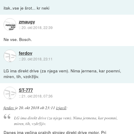
itak..vse je šrot... kr neki
zmaugy
::
20. okt 2018, 22:39
Ne vse. Bosch.
ferdov
::
20. okt 2018, 23:11
LG ima direkt drive (za njega vem). Nima jermena, kar poemni,
miren, tih, vzdržljiv.
ST-777
::
21. okt 2018, 07:36
ferdov
je
20. okt 2018 ob 23:11
izjavil
:
LG ima direkt drive (za njega vem). Nima jermena, kar poemni,
miren, tih, vzdržljiv.
Danes ima večina pralnih strojev direkt drive motor. Pri