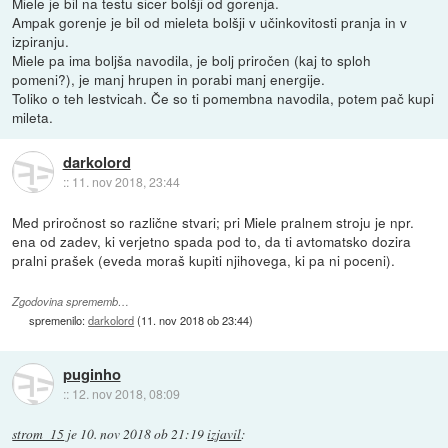
Miele je bil na testu sicer bolšji od gorenja.
Ampak gorenje je bil od mieleta bolšji v učinkovitosti pranja in v
izpiranju.
Miele pa ima boljša navodila, je bolj priročen (kaj to sploh
pomeni?), je manj hrupen in porabi manj energije.
Toliko o teh lestvicah. Če so ti pomembna navodila, potem pač kupi
mileta.
darkolord
::
11. nov 2018, 23:44
Med priročnost so različne stvari; pri Miele pralnem stroju je npr.
ena od zadev, ki verjetno spada pod to, da ti avtomatsko dozira
pralni prašek (eveda moraš kupiti njihovega, ki pa ni poceni).
Zgodovina sprememb…
spremenilo:
darkolord
(
11. nov 2018 ob 23:44
)
puginho
::
12. nov 2018, 08:09
strom_15
je
10. nov 2018 ob 21:19
izjavil
: