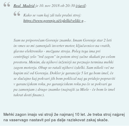
Real_Madrid
je
10. nov 2018 ob 20:30
izjavil
:
Kako se vam kaj zdi tale pralni stroj:
https://www.gorenje.si/izdelki/veliki-g
...
Sam ne priporočam Gorenje znamke. Imam Gorenje star 2 leti
in vmes so mi zamenjali inverter motor, ključavnico na vratih,
glavno elektroniko - možgane stroja. Poleg tega ima pri
centrifugi zelo "trd zagon" in potem stroj začne skakati po celem
prostoru. Menim, da njihovi inženirji ne poznajo termina mehki
zagon motorja. Obup so ratali njihovi izdelki. Sam nikoli več ne
kupim nič od Gorenja. Dokler je garancije 5 let ga bom imel, če
se slučajno kaj pokvari jih bom poklical naj ga pridejo popraviti
v garancijskem roku, po garanjciskem roku pa če se pokvari ga
pa zamenjam z drugo znamko (najrajši za Miele - če bom le imel
takrat dosti financ).
Mehki zagon imajo vsi stroji že najmanj 10 let. Je treba stroj najprej
na vaservago nastavit pol pa dalje raziskovat zakaj skače.