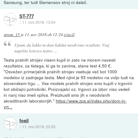
Samsung, ter tudi Siemensov stroj ni daleč.
ST-777
::
11. nov 2018, 13:54
strom_15
je
11. nov 2018 ob 12:24
izjavil
:
Upam, da lahko tu date kakšne neodvisne rezultate. Vsaj
napišite lestvico testov. ...
Testa pralnih strojev nisem kupil in zato ne morem navesti
rezultatov, za tistega, ki ga to zanima, stane test 4,50 €.
"Osvežen primerjalnik pralnih strojev vsebuje več kot 1000
modelov iz zadnjega testa. Med njimi je 93 modelov na voljo tudi na
slovenskem trgu ... Vse modele pralnih strojev smo kupili v trgovini
kot običajni potrošniki. Proizvajalci oz. trgovci za izbor niso vedeli
in nanj niso imeli vpliva. Preizkusili smo jih v neodvisnih
akreditiranih laboratorijih."
https://www.zps.si/index.php/dom-in-
vrt...
fosil
::
11. nov 2018, 23:33