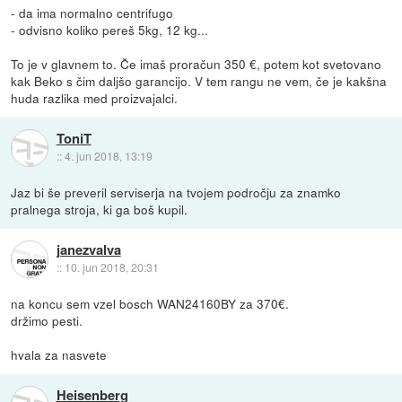
- da ima normalno centrifugo
- odvisno koliko pereš 5kg, 12 kg...
To je v glavnem to. Če imaš proračun 350 €, potem kot svetovano
kak Beko s čim daljšo garancijo. V tem rangu ne vem, če je kakšna
huda razlika med proizvajalci.
ToniT
::
4. jun 2018, 13:19
Jaz bi še preveril serviserja na tvojem področju za znamko
pralnega stroja, ki ga boš kupil.
janezvalva
::
10. jun 2018, 20:31
na koncu sem vzel bosch WAN24160BY za 370€.
držimo pesti.
hvala za nasvete
Heisenberg