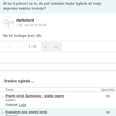
Ali so ti pokrovi za to, da pač estetsko lepše izgleda ali imajo
dejansko kakšno funkcijo?
darkolord
::
26. nov 2018, 00:45
Ne bo hudega brez njih.
««
«
1
/ 25
»
»»
Vredno ogleda ...
Tema
Sporočila
»
Pralni stroj Samsung - slabo opere
55
sejalecx
Oddelek:
Loža
»
Kupujem nov pralni stroj
26
Klemen31