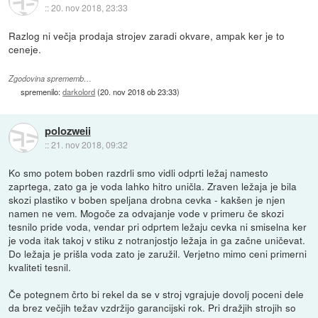
::
20. nov 2018, 23:33
Razlog ni večja prodaja strojev zaradi okvare, ampak ker je to
ceneje.
Zgodovina sprememb…
spremenilo:
darkolord
(
20. nov 2018 ob 23:33
)
polozweii
::
21. nov 2018, 09:32
Ko smo potem boben razdrli smo vidli odprti ležaj namesto
zaprtega, zato ga je voda lahko hitro uničla. Zraven ležaja je bila
skozi plastiko v boben speljana drobna cevka - kakšen je njen
namen ne vem. Mogoče za odvajanje vode v primeru če skozi
tesnilo pride voda, vendar pri odprtem ležaju cevka ni smiselna ker
je voda itak takoj v stiku z notranjostjo ležaja in ga začne uničevat.
Do ležaja je prišla voda zato je zaružil. Verjetno mimo ceni primerni
kvaliteti tesnil.
Če potegnem črto bi rekel da se v stroj vgrajuje dovolj poceni dele
da brez večjih težav vzdržijo garancijski rok. Pri dražjih strojih so