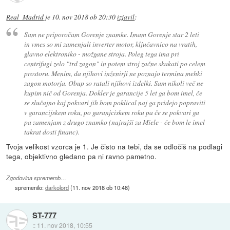
Real_Madrid
je
10. nov 2018 ob 20:30
izjavil
:
Sam ne priporočam Gorenje znamke. Imam Gorenje star 2 leti
in vmes so mi zamenjali inverter motor, ključavnico na vratih,
glavno elektroniko - možgane stroja. Poleg tega ima pri
centrifugi zelo "trd zagon" in potem stroj začne skakati po celem
prostoru. Menim, da njihovi inženirji ne poznajo termina mehki
zagon motorja. Obup so ratali njihovi izdelki. Sam nikoli več ne
kupim nič od Gorenja. Dokler je garancije 5 let ga bom imel, če
se slučajno kaj pokvari jih bom poklical naj ga pridejo popraviti
v garancijskem roku, po garanjciskem roku pa če se pokvari ga
pa zamenjam z drugo znamko (najrajši za Miele - če bom le imel
takrat dosti financ).
Tvoja velikost vzorca je 1. Je čisto na tebi, da se odločiš na podlagi
tega, objektivno gledano pa ni ravno pametno.
Zgodovina sprememb…
spremenilo:
darkolord
(
11. nov 2018 ob 10:48
)
ST-777
::
11. nov 2018, 10:55