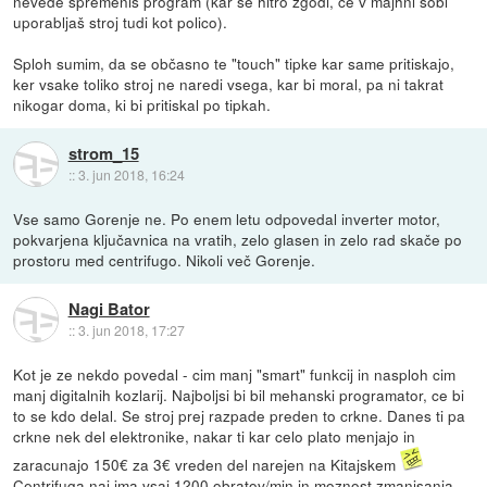
nevede spremeniš program (kar se hitro zgodi, če v majhni sobi
uporabljaš stroj tudi kot polico).
Sploh sumim, da se občasno te "touch" tipke kar same pritiskajo,
ker vsake toliko stroj ne naredi vsega, kar bi moral, pa ni takrat
nikogar doma, ki bi pritiskal po tipkah.
strom_15
::
3. jun 2018, 16:24
Vse samo Gorenje ne. Po enem letu odpovedal inverter motor,
pokvarjena ključavnica na vratih, zelo glasen in zelo rad skače po
prostoru med centrifugo. Nikoli več Gorenje.
Nagi Bator
::
3. jun 2018, 17:27
Kot je ze nekdo povedal - cim manj "smart" funkcij in nasploh cim
manj digitalnih kozlarij. Najboljsi bi bil mehanski programator, ce bi
to se kdo delal. Se stroj prej razpade preden to crkne. Danes ti pa
crkne nek del elektronike, nakar ti kar celo plato menjajo in
zaracunajo 150€ za 3€ vreden del narejen na Kitajskem
Centrifuga naj ima vsaj 1200 obratov/min in moznost zmanjsanja