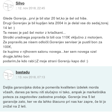
Silvo
::
12. nov 2018, 22:45
Glede Gorenja...prvi je bil star 20 let,ko je šel od hiše.
Drugi Gorenjev je bil kupljen leta 2004 in je delal vse do sedaj,torej
14 let :)
Ta mesec je pač šel motor z krtačkami...
Stroški uradnega popravila bi bili cca 110€ vključno z motorjem.
Za popravilo,se nisem odločil.Gorenjev serviser je pustil bon za
100€,
če kupimo v njihovem salonu novega...ker sem novega vzel
drugje,lahko bon
podarim,če kdo rabi:)Z moje strani Gorenju kapo dol :)
bastadu
::
13. nov 2018, 07:13
Daljša garancijska doba je pomenila kvaliteten izdelek morda
včasih, danes pa temu niti slučajno ni tako, ampak je marketinška
poteza za zagotovitev zadostne prodaje. Gorenje ima 5 let
garancije zato, ker ve da lahko štacuno pri nas kar zapre, če bi jo
znižal na 2 leti.