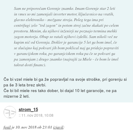
Sam ne priporočam Gorenje znamke. Imam Gorenje star 2 leti
in vmes so mi zamenjali inverter motor, ključavnico na vratih,
glavno elektroniko - možgane stroja. Poleg tega ima pri
centrifugi zelo "trd zagon" in potem stroj začne skakati po celem
prostoru. Menim, da njihovi inženirji ne poznajo termina mehki
zagon motorja. Obup so ratali njihovi izdelki. Sam nikoli več ne
kupim nič od Gorenja. Dokler je garancije 5 let ga bom imel, če
se slučajno kaj pokvari jih bom poklical naj ga pridejo popraviti
v garancijskem roku, po garanjciskem roku pa če se pokvari ga
pa zamenjam z drugo znamko (najrajši za Miele - če bom le imel
takrat dosti financ).
Če bi vzel miele bi ga že popravljal na svoje stroške, pri gorenju si
pa še 3 leta brez skrbi.
Če bi bil miele res tako dober, bi dajal 10 let garancije, ne pa
mizerne 2 leti.
strom_15
::
11. nov 2018, 10:08
fosil
je
10. nov 2018 ob 23:01
izjavil
: