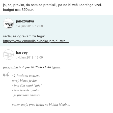
ja, sej pravim, da sem se premislil, pa ne bi več koertinga vzel.
budget cca 350eur.
janezvalva
::
4. jun 2018, 12:58
sedaj se ogrevam za tega:
https://www.emundia.si/beko-pralni-stro...
harvey
::
4. jun 2018, 13:09
janezvalva
je
4. jun 2018 ob 11:46
izjavil
:
ok, hvala za nasvete.
torej, bistvo je da:
- ima čim manj "jajc"
- ima inverter motor
- je priznane znamke
potem moja prva izbira ne bi bila idealna.