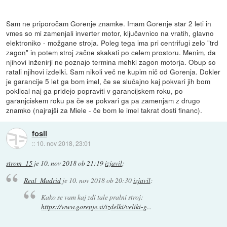
Sam ne priporočam Gorenje znamke. Imam Gorenje star 2 leti in
vmes so mi zamenjali inverter motor, ključavnico na vratih, glavno
elektroniko - možgane stroja. Poleg tega ima pri centrifugi zelo "trd
zagon" in potem stroj začne skakati po celem prostoru. Menim, da
njihovi inženirji ne poznajo termina mehki zagon motorja. Obup so
ratali njihovi izdelki. Sam nikoli več ne kupim nič od Gorenja. Dokler
je garancije 5 let ga bom imel, če se slučajno kaj pokvari jih bom
poklical naj ga pridejo popraviti v garancijskem roku, po
garanjciskem roku pa če se pokvari ga pa zamenjam z drugo
znamko (najrajši za Miele - če bom le imel takrat dosti financ).
fosil
::
10. nov 2018, 23:01
strom_15
je
10. nov 2018 ob 21:19
izjavil
:
Real_Madrid
je
10. nov 2018 ob 20:30
izjavil
:
Kako se vam kaj zdi tale pralni stroj:
https://www.gorenje.si/izdelki/veliki-g
...