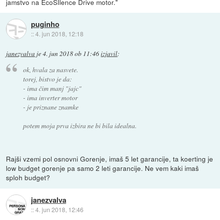
jamstvo na EcoSIlence Drive motor."
puginho
::
4. jun 2018, 12:18
janezvalva
je
4. jun 2018 ob 11:46
izjavil
:
ok, hvala za nasvete.
torej, bistvo je da:
- ima čim manj "jajc"
- ima inverter motor
- je priznane znamke
potem moja prva izbira ne bi bila idealna.
Rajši vzemi pol osnovni Gorenje, imaš 5 let garancije, ta koerting je
low budget gorenje pa samo 2 leti garancije. Ne vem kaki imaš
sploh budget?
janezvalva
::
4. jun 2018, 12:46