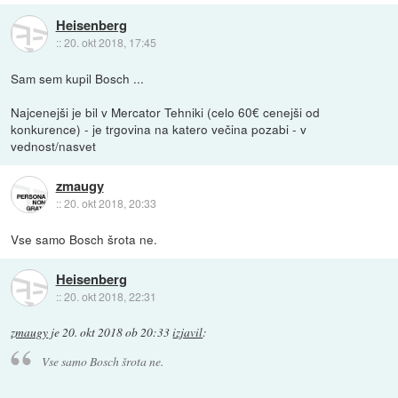
Heisenberg
::
20. okt 2018, 17:45
Sam sem kupil Bosch ...
Najcenejši je bil v Mercator Tehniki (celo 60€ cenejši od
konkurence) - je trgovina na katero večina pozabi - v
vednost/nasvet
zmaugy
::
20. okt 2018, 20:33
Vse samo Bosch šrota ne.
Heisenberg
::
20. okt 2018, 22:31
zmaugy
je
20. okt 2018 ob 20:33
izjavil
:
Vse samo Bosch šrota ne.