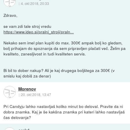
::
4. okt 2018, 20:33
Zdravo,
se vam zdi tale stroj vredu
https://www.ideo.si/pralni_stroji/praln...
Nekako sem imel plan kupiti do max. 300€ ampak bolj ko gledam,
bolj prihajam do spoznanja da sem pripravljen plačati več. Želim pa
kvaliteto, zanesljivost in tudi kvaliteten servis.
Bi bil to dober nakup? Ali je kaj drugega boljštega za 300€ (v
smislu kaj dobiš za denar)
Morenov
::
20. okt 2018, 13:47
Pri Candyju lahko nastavljaš koliko minut bo deloval. Pravite da ni
dobra znamka. Kaj je še kakšna znamka pri kateri lahko nastavljaš
čas delovanja?