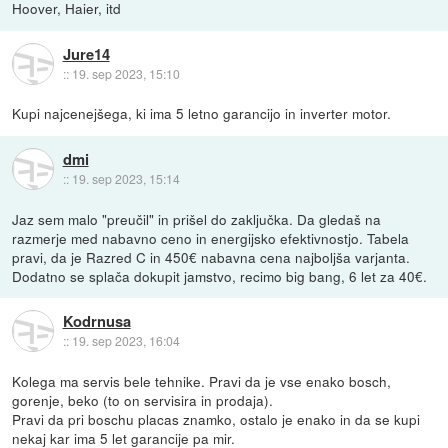
Hoover, Haier, itd
Jure14
::
19. sep 2023, 15:10
Kupi najcenejšega, ki ima 5 letno garancijo in inverter motor.
dmi
::
19. sep 2023, 15:14
Jaz sem malo "preučil" in prišel do zaključka. Da gledaš na
razmerje med nabavno ceno in energijsko efektivnostjo. Tabela
pravi, da je Razred C in 450€ nabavna cena najboljša varjanta.
Dodatno se splača dokupit jamstvo, recimo big bang, 6 let za 40€.
Kodrnusa
::
19. sep 2023, 16:04
Kolega ma servis bele tehnike. Pravi da je vse enako bosch,
gorenje, beko (to on servisira in prodaja).
Pravi da pri boschu placas znamko, ostalo je enako in da se kupi
nekaj kar ima 5 let garancije pa mir.