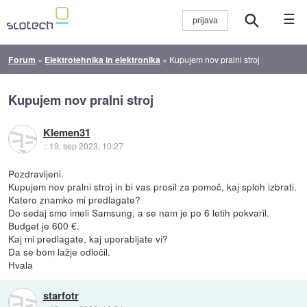
☰
Forum
»
Elektrotehnika in elektronika
»
Kupujem nov pralni stroj
Kupujem nov pralni stroj
Klemen31
::
19. sep 2023, 10:27
Pozdravljeni.
Kupujem nov pralni stroj in bi vas prosil za pomoč, kaj sploh izbrati.
Katero znamko mi predlagate?
Do sedaj smo imeli Samsung, a se nam je po 6 letih pokvaril.
Budget je 600 €.
Kaj mi predlagate, kaj uporabljate vi?
Da se bom lažje odločil.
Hvala
starfotr