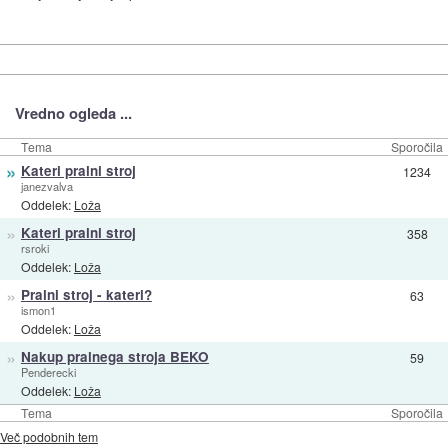
Vredno ogleda ...
Tema
Sporočila
»
Kateri pralni stroj
1234
janezvalva
Oddelek:
Loža
»
Kateri pralni stroj
358
rsroki
Oddelek:
Loža
»
Pralni stroj - kateri?
63
ismon1
Oddelek:
Loža
»
Nakup pralnega stroja BEKO
59
Penderecki
Oddelek:
Loža
Tema
Sporočila
Več podobnih tem