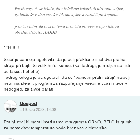
Povrh tega, če se izkaže, da z izdelkom kakorkoli nisi zadovoljen,
ga lahko še vedno vrneš v 14. dneh, ker si naročil prek spleta.
p.s.: že vidim, da bi si ta tema zaslužila povsem svojo nitko za
obsežno debato. :DDDD
^THIS!!!
Sicer je pa moja ugotovila, da je bolj praktično imet dva pralna
stroja pri bajti. Si velik hitrej konec. (kot tadrugi, je mišljen še tisti
od tašče, hehehe)
Tadrug kolega je pa ugotovil, da so "pametni pralni stroji" najbolj
neumna ideja... program za razporejanje vsebine včasih teče v
nedogled, za živce parat!
Gospod
::
19. sep 2023, 14:08
Pralni stroj bi moral imeti samo dva gumba ČRNO, BELO in gumb
za nastavitev temperature vode brez vse elektronike.