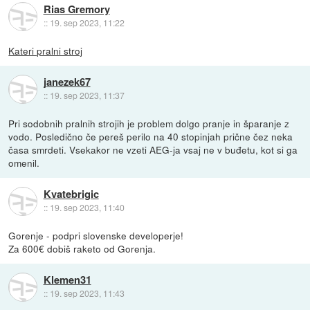
Rias Gremory
::
19. sep 2023, 11:22
Kateri pralni stroj
janezek67
::
19. sep 2023, 11:37
Pri sodobnih pralnih strojih je problem dolgo pranje in šparanje z
vodo. Posledično če pereš perilo na 40 stopinjah prične čez neka
časa smrdeti. Vsekakor ne vzeti AEG-ja vsaj ne v buđetu, kot si ga
omenil.
Kvatebrigic
::
19. sep 2023, 11:40
Gorenje - podpri slovenske developerje!
Za 600€ dobiš raketo od Gorenja.
Klemen31
::
19. sep 2023, 11:43