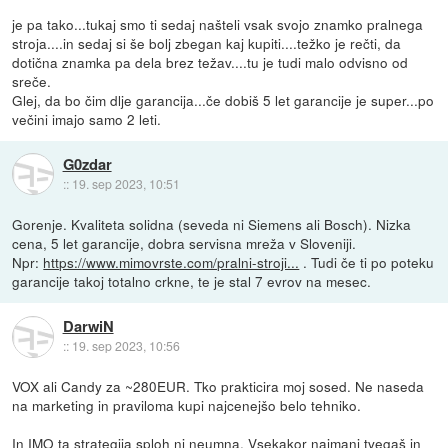
je pa tako...tukaj smo ti sedaj našteli vsak svojo znamko pralnega
stroja....in sedaj si še bolj zbegan kaj kupiti....težko je rečti, da
dotična znamka pa dela brez težav....tu je tudi malo odvisno od
sreče.
Glej, da bo čim dlje garancija...če dobiš 5 let garancije je super...po
večini imajo samo 2 leti.
G0zdar
::
19. sep 2023, 10:51
Gorenje. Kvaliteta solidna (seveda ni Siemens ali Bosch). Nizka
cena, 5 let garancije, dobra servisna mreža v Sloveniji.
Npr:
https://www.mimovrste.com/pralni-stroji...
. Tudi če ti po poteku
garancije takoj totalno crkne, te je stal 7 evrov na mesec.
DarwiN
::
19. sep 2023, 10:56
VOX ali Candy za ~280EUR. Tko prakticira moj sosed. Ne naseda
na marketing in praviloma kupi najcenejšo belo tehniko.
In IMO ta strategija sploh ni neumna. Vsekakor najmanj tvegaš in