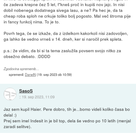
če zadeva krepne čez 5 let, f*kneš proč in kupiš nov jajc. In nisi
dobil nobenega dodatnega sivega lasu, a ne? Pa hec je, da ta
cheap roba sploh ne crkuje toliko bolj pogosto. Mal več štroma pije
in fancy funkcij nima. To je to.
Povrh tega, če se izkaže, da z izdelkom kakorkoli nisi zadovoljen,
ga lahko še vedno vrneš v 14. dneh, ker si naročil prek spleta.
p.s.: že vidim, da bi si ta tema zaslužila povsem svojo nitko za
obsežno debato. :DDDD
Zgodovina sprememb…
spremenil:
DarwiN
(
19. sep 2023 ob 10:59
)
SasoS
::
19. sep 2023, 11:09
Jaz sem kupil Haier. Pere dobro, tih je...bomo videli koliko časa bo
delal :)
Prej sem imel Indesit in je bil top, dela še vedno po 10 letih (menjal
zaradi selitve).