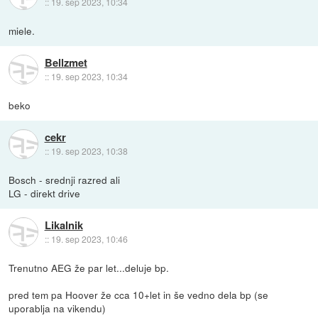
::
19. sep 2023, 10:34
miele.
Bellzmet
::
19. sep 2023, 10:34
beko
cekr
::
19. sep 2023, 10:38
Bosch - srednji razred ali
LG - direkt drive
Likalnik
::
19. sep 2023, 10:46
Trenutno AEG že par let...deluje bp.
pred tem pa Hoover že cca 10+let in še vedno dela bp (se
uporablja na vikendu)