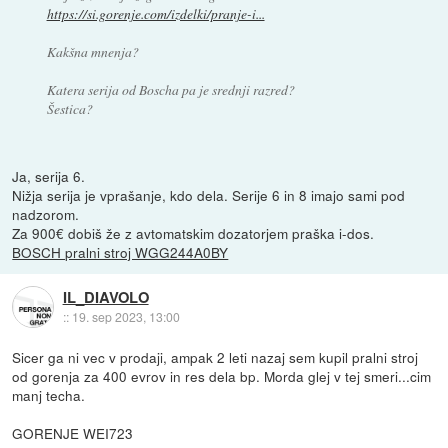
https://si.gorenje.com/izdelki/pranje-i...
Kakšna mnenja?
Katera serija od Boscha pa je srednji razred?
Šestica?
Ja, serija 6.
Nižja serija je vprašanje, kdo dela. Serije 6 in 8 imajo sami pod
nadzorom.
Za 900€ dobiš že z avtomatskim dozatorjem praška i-dos.
BOSCH pralni stroj WGG244A0BY
IL_DIAVOLO
::
19. sep 2023, 13:00
Sicer ga ni vec v prodaji, ampak 2 leti nazaj sem kupil pralni stroj
od gorenja za 400 evrov in res dela bp. Morda glej v tej smeri...cim
manj techa.
GORENJE WEI723