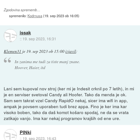
Zgodovina sprememb…
spremenilo:
Kodrnusa
(
19. sep 2023 ob 16:05
)
issak
::
19. sep 2023, 16:31
Klemen31
je
19. sep 2023 ob 15:00
izjavil
:
In zanima me tudi za tiste manj znane.
Hoover, Haier, itd
Lani sem kupoval nov stroj (ker mi je Indesit crknil po 7 letih), in mi
je en serviser svetoval Candy ali Hoofer. Tako da menda je ok.
Sam sem takrat vzel Candy RapidO nekaj, sicer ima wifi in app,
ampak je povsem uporaben tudi brez appa. Fino je ker ima kar
visoko boben, tako da daš komot košaro spodaj, ne da se vrata
zatikajo vanjo. Ima kar nekaj programov krajših od ene ure.
PINki
::
19. sep 2023, 16:43