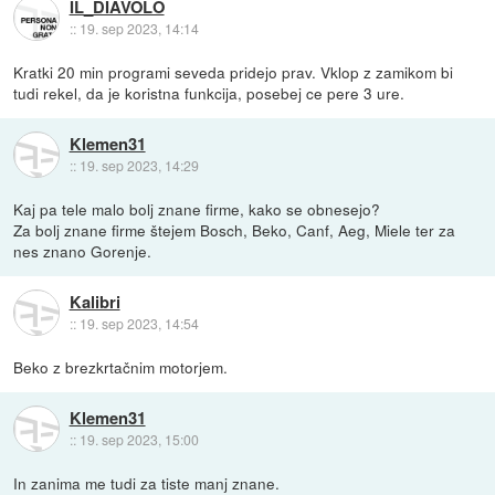
IL_DIAVOLO
::
19. sep 2023, 14:14
Kratki 20 min programi seveda pridejo prav. Vklop z zamikom bi
tudi rekel, da je koristna funkcija, posebej ce pere 3 ure.
Klemen31
::
19. sep 2023, 14:29
Kaj pa tele malo bolj znane firme, kako se obnesejo?
Za bolj znane firme štejem Bosch, Beko, Canf, Aeg, Miele ter za
nes znano Gorenje.
Kalibri
::
19. sep 2023, 14:54
Beko z brezkrtačnim motorjem.
Klemen31
::
19. sep 2023, 15:00
In zanima me tudi za tiste manj znane.