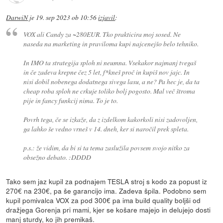
DarwiN
je
19. sep 2023 ob 10:56
izjavil
:
VOX ali Candy za ~280EUR. Tko prakticira moj sosed. Ne
naseda na marketing in praviloma kupi najcenejšo belo tehniko.
In IMO ta strategija sploh ni neumna. Vsekakor najmanj tvegaš
in če zadeva krepne čez 5 let, f*kneš proč in kupiš nov jajc. In
nisi dobil nobenega dodatnega sivega lasu, a ne? Pa hec je, da ta
cheap roba sploh ne crkuje toliko bolj pogosto. Mal več štroma
pije in fancy funkcij nima. To je to.
Povrh tega, če se izkaže, da z izdelkom kakorkoli nisi zadovoljen,
ga lahko še vedno vrneš v 14. dneh, ker si naročil prek spleta.
p.s.: že vidim, da bi si ta tema zaslužila povsem svojo nitko za
obsežno debato. :DDDD
Tako sem jaz kupil za podnajem TESLA stroj s kodo za popust iz
270€ na 230€, pa še garancijo ima. Zadeva špila. Podobno sem
kupil pomivalca VOX za pod 300€ pa ima build quality boljši od
dražjega Gorenja pri mami, kjer se košare majejo in delujejo dosti
manj sturdy, ko jih premikaš.