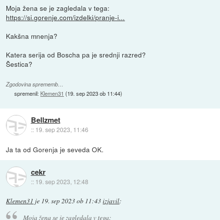
Moja žena se je zagledala v tega:
https://si.gorenje.com/izdelki/pranje-i...
Kakšna mnenja?
Katera serija od Boscha pa je srednji razred?
Šestica?
Zgodovina sprememb…
spremenil:
Klemen31
(
19. sep 2023 ob 11:44
)
Bellzmet
::
19. sep 2023, 11:46
Ja ta od Gorenja je seveda OK.
cekr
::
19. sep 2023, 12:48
Klemen31
je
19. sep 2023 ob 11:43
izjavil
:
Moja žena se je zagledala v tega: