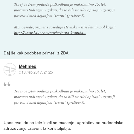
Torej če žrtev podleže poškodbam je maksimalno 15. let,
moramo tudi vzeti v zakup, da so bili storilci opisani v zgornji
povezavi med dejanjem "trezni" (prištevni).
Mimogrede, primer s sosednje Hrvaške - štiri leta in pol kazni:
http://www.24ur.com/novice/crna-kronika...
Daj še kak podoben primeri iz ZDA.
Mehmed
::
13. feb 2017, 21:25
Torej če žrtev podleže poškodbam je maksimalno 15. let,
moramo tudi vzeti v zakup, da so bili storilci opisani v zgornji
povezavi med dejanjem "trezni" (prištevni).
Upostevaj da so tele imeli se mucenje, ugrabitev pa hudodelsko
zdruzevanje zraven. Iz koristoljubja.