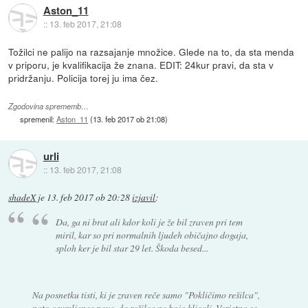
Aston_11
::
13. feb 2017, 21:08
Tožilci ne palijo na razsajanje množice. Glede na to, da sta menda
v priporu, je kvalifikacija že znana. EDIT: 24kur pravi, da sta v
pridržanju. Policija torej ju ima čez.
Zgodovina sprememb…
spremenil:
Aston_11
(
13. feb 2017 ob 21:08
)
urli
::
13. feb 2017, 21:08
shadeX
je
13. feb 2017 ob 20:28
izjavil
:
Da, ga ni brat ali kdor koli je že bil zraven pri tem
miril, kar so pri normalnih ljudeh običajno dogaja,
sploh ker je bil star 29 let. Škoda besed...
Na posnetku tisti, ki je zraven reče samo "Pokličimo rešilca",
nato osumljenec pove, da rešilca ne bojo klicali. Verjetno se