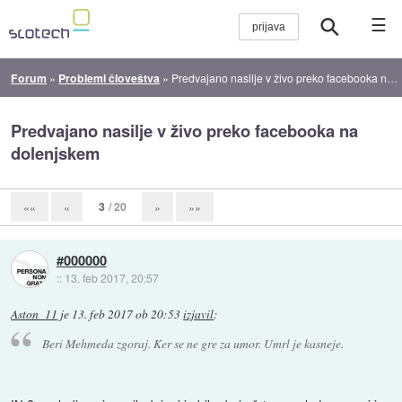
☰
Forum
»
Problemi človeštva
»
Predvajano nasilje v živo preko facebooka na dolenjskem
Predvajano nasilje v živo preko facebooka na
dolenjskem
3
/ 20
««
«
»
»»
#000000
::
13. feb 2017, 20:57
Aston_11
je
13. feb 2017 ob 20:53
izjavil
:
Beri Mehmeda zgoraj. Ker se ne gre za umor. Umrl je kasneje.