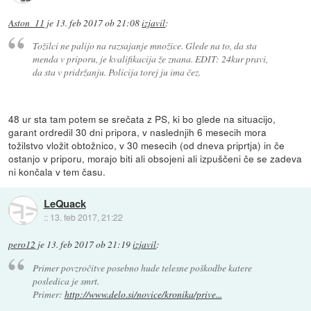
Aston_11
je
13. feb 2017 ob 21:08
izjavil
:
Tožilci ne palijo na razsajanje množice. Glede na to, da sta
menda v priporu, je kvalifikacija že znana. EDIT: 24kur pravi,
da sta v pridržanju. Policija torej ju ima čez.
48 ur sta tam potem se srečata z PS, ki bo glede na situacijo,
garant ordredil 30 dni pripora, v naslednjih 6 mesecih mora
tožilstvo vložit obtožnico, v 30 mesecih (od dneva priprtja) in če
ostanjo v priporu, morajo biti ali obsojeni ali izpuščeni če se zadeva
ni končala v tem času.
LeQuack
::
13. feb 2017, 21:22
pero12
je
13. feb 2017 ob 21:19
izjavil
:
Primer povzročitve posebno hude telesne poškodbe katere
posledica je smrt.
Primer:
http://www.delo.si/novice/kronika/prive...