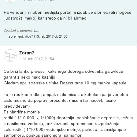
Pa vendar jih noben medijski portal ni izdal. Je storilec (ali mogoce
ljudstvo?) imel(o) kar sreco da ni bil ahmed
Zgodovina sprememb…
spremenil:
dice7
(
13. feb 2017 ob 21:50
)
Zoran7
::
13. feb 2017, 21:54
Ce bi si lahko privoscil kaksnega dobrega odvetnika ga zvlece
garant z neko malo kaznijo.
Gledam npr. stranske ucinke Roaccutane 10 mg mehke kapsule
To je res kao redko, ampak malo mixa z alkoholom pa je verjetno
cisto mozno da popravi procente: (nisem farmacevt, laicno
predvidevam)
Psihiatrične motnje
redki ( 1/10 000, < 1/1000) depresija, poslabšanje depresije, težnja
k nasilnemu vedenju, anksioznost, spremembe razpoloženja
zelo redki ( 1/10 000) vedenjske motnje, psihoze, razmišljanje o
samomoru, poskus samomora, samomor