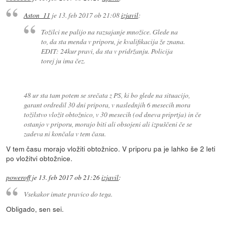
Aston_11
je
13. feb 2017 ob 21:08
izjavil
:
Tožilci ne palijo na razsajanje množice. Glede na
to, da sta menda v priporu, je kvalifikacija že znana.
EDIT: 24kur pravi, da sta v pridržanju. Policija
torej ju ima čez.
48 ur sta tam potem se srečata z PS, ki bo glede na situacijo,
garant ordredil 30 dni pripora, v naslednjih 6 mesecih mora
tožilstvo vložit obtožnico, v 30 mesecih (od dneva priprtja) in če
ostanjo v priporu, morajo biti ali obsojeni ali izpuščeni če se
zadeva ni končala v tem času.
V tem času morajo vložiti obtožnico. V priporu pa je lahko še 2 leti
po vložitvi obtožnice.
poweroff
je
13. feb 2017 ob 21:26
izjavil
:
Vsekakor imate pravico do tega.
Obligado, sen sei.