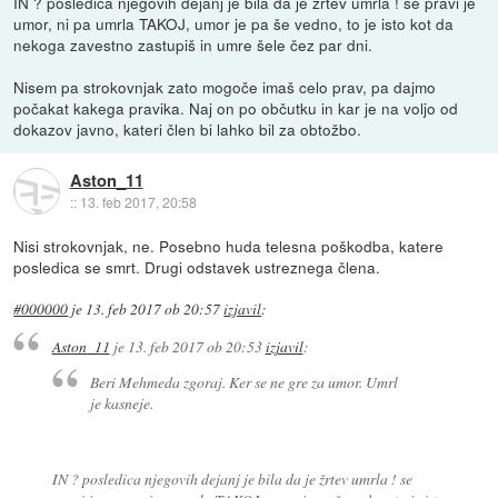
IN ? posledica njegovih dejanj je bila da je žrtev umrla ! se pravi je
umor, ni pa umrla TAKOJ, umor je pa še vedno, to je isto kot da
nekoga zavestno zastupiš in umre šele čez par dni.
Nisem pa strokovnjak zato mogoče imaš celo prav, pa dajmo
počakat kakega pravika. Naj on po občutku in kar je na voljo od
dokazov javno, kateri člen bi lahko bil za obtožbo.
Aston_11
::
13. feb 2017, 20:58
Nisi strokovnjak, ne. Posebno huda telesna poškodba, katere
posledica se smrt. Drugi odstavek ustreznega člena.
#000000
je
13. feb 2017 ob 20:57
izjavil
:
Aston_11
je
13. feb 2017 ob 20:53
izjavil
:
Beri Mehmeda zgoraj. Ker se ne gre za umor. Umrl
je kasneje.
IN ? posledica njegovih dejanj je bila da je žrtev umrla ! se