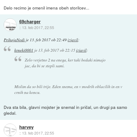
Delo recimo je omenil imena obeh storilcev...
69charger
::
13. feb 2017, 22:55
PrihajaNodi
je
13. feb 2017 ob 22:49
izjavil
:
krneki0001
je
13. feb 2017 ob 22:15
izjavil
:
Zelo verjetno 2 na enega, ker taki bedaki nimajo
jac, da bi se stepli sami.
Mislim da so bili trije. Eden snema, en v modrih oblacilih in en v
crnih na koncu.
Dva sta bila, glavni mojster je snemal in pričal, un drugi pa samo
gledal.
harvey
::
13. feb 2017, 22:55