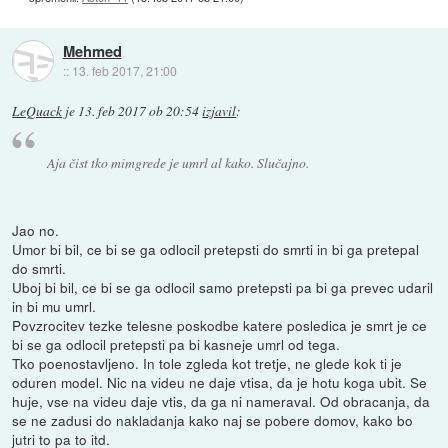
Mehmed
::
13. feb 2017, 21:00
LeQuack
je
13. feb 2017 ob 20:54
izjavil
:
Aja čist tko mimgrede je umrl al kako. Slučajno.
Jao no.
Umor bi bil, ce bi se ga odlocil pretepsti do smrti in bi ga pretepal
do smrti.
Uboj bi bil, ce bi se ga odlocil samo pretepsti pa bi ga prevec udaril
in bi mu umrl.
Povzrocitev tezke telesne poskodbe katere posledica je smrt je ce
bi se ga odlocil pretepsti pa bi kasneje umrl od tega.
Tko poenostavljeno. In tole zgleda kot tretje, ne glede kok ti je
oduren model. Nic na videu ne daje vtisa, da je hotu koga ubit. Se
huje, vse na videu daje vtis, da ga ni nameraval. Od obracanja, da
se ne zadusi do nakladanja kako naj se pobere domov, kako bo
jutri to pa to itd.