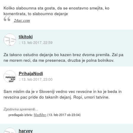
Koliko slaboumna sta gosta, da se enostavno smejita, ko
komentirata, to slaboumno dejanje
24ur. com
tikitoki
::
13. feb 2017, 22:59
Za taksno ostudno dejanje bo kazen brez dvoma premila. Zal pa
ne morem reci, da me preseneca, druzba je polna bolnikov.
PrihajaNodi
::
13. feb 2017, 23:00
Sam mislim da je v Sloveniji vedno vec revscine in ko je beda in
revscina pac pride do taksnih dejanj. Ropi, umori tatvine.
Zgodovina sprememb…
predlagalo izbris:
MadMen
(
13. feb 2017 ob 23:04
)
harvey