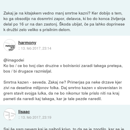
Zakaj je na kitajskem vedno manj smrtne kazni? Ker dobijo s tem,
ko ga obsodijo na dosmrtni zapor, delavca, ki bo do konca življenja
delal po 16 ur na dan zastonj. Škoda ubijat, če pa lahko doprinese
k družbi zelo veliko s prisilnim delom.
harmony
::
13. feb 2017, 23:14
@imagodei
Ko bo / ce bo tvoj clan druzine v bolnisnici zaradi takega pretepa,
bos / bi drugace razmisljal.
Smrtna kazen - seveda. Zakaj ne? Primerjas pa neke drzave kjer
zivi na desetine milijonov folka. Daj smrtno kazen v slovenistan in
grem stavit svojga lulka, da ne bo nikomur tole prislo niti na kraj
pameti da naredi kaj takega, kar je tale pezde naredil.
lisaac
::
13. feb 2017, 23:19
Saj še sam nevem kaj je najbolj krivo..to da se je zgodilo, kar se je