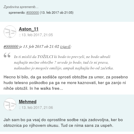
Zgodovina sprememb…
spremenilo:
#000000
(
13. feb 2017 ob 21:05
)
Aston_11
::
13. feb 2017, 21:05
#000000
je
13. feb 2017 ob 21:02
izjavil
:
In ti misliš da TOŽILCI ki bodo to prevzeli, ne bodo ubrali
najhujše možne obtožbe ? sevede jo bodo, tud če ni prava,
naknadno jo mogoče omilijo, ampak najhujša bo od začetka.
Hecno bi bilo, da ga sodišče oprosti obtožbe za umor, za posebno
hudo telesno poškodbo pa ga ne more kaznovati, ker ga zanjo ni
nihče obtožil. In he walks free...
Mehmed
::
13. feb 2017, 21:06
Jah sam bo pa vsaj do oprostilne sodbe raja zadovoljna, ker bo
obtoznica po njihovem okusu. Tud ce nima sans za uspeh.