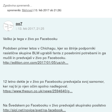
Zgodovina sprememb…
spremenilo:
Mehmed
(
13. feb 2017 ob 21:26
)
oo7
::
13. feb 2017, 21:25
Veliko je tega v živo po Facebooku
Podoben primer letos v Chichagu, kjer so štrirje podporniki
rasistične skupine BLM ugrabili fanta z posebnimi potrebami in ga
mučili in predvajali v živo po Facebooku.
http://edition.cnn.com/2017/01/05/us/ch...
12 letno dekle je v živo po Facebooku predvajača svoj samomor,
ker naj bi jo njen očim spolno nadlegoval.
https://www.thesun.co.uk/news/2594640/g...
Na Švedskem po Facebooku v živo predvajali skupinsko posilstvo
http://siol.net/novice/svet/na-facebook...