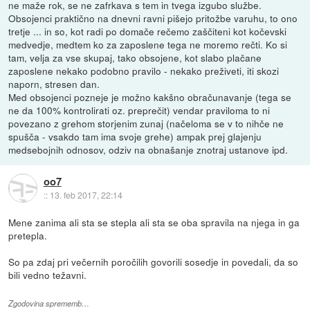
ne maže rok, se ne zafrkava s tem in tvega izgubo službe.
Obsojenci praktično na dnevni ravni pišejo pritožbe varuhu, to ono
tretje ... in so, kot radi po domače rečemo zaščiteni kot kočevski
medvedje, medtem ko za zaposlene tega ne moremo rečti. Ko si
tam, velja za vse skupaj, tako obsojene, kot slabo plačane
zaposlene nekako podobno pravilo - nekako preživeti, iti skozi
naporn, stresen dan.
Med obsojenci pozneje je možno kakšno obračunavanje (tega se
ne da 100% kontrolirati oz. preprečit) vendar praviloma to ni
povezano z grehom storjenim zunaj (načeloma se v to nihče ne
spušča - vsakdo tam ima svoje grehe) ampak prej glajenju
medsebojnih odnosov, odziv na obnašanje znotraj ustanove ipd.
oo7
::
13. feb 2017, 22:14
Mene zanima ali sta se stepla ali sta se oba spravila na njega in ga
pretepla.
So pa zdaj pri večernih poročilih govorili sosedje in povedali, da so
bili vedno težavni.
Zgodovina sprememb…