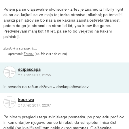
Potem pa se olajsevalne okoliscine - zrtev je znanec iz hilbilly fight
cluba oz. kajkoli se ze majo to; tezko otrostvo; alkohol; po temeljiti
analizi psihiatrov se bo nasla se kaksna zaostalost/retardiranost;
potem da ga je obracal na stran itd itd, you know the game.
Predvidevam manj kot 10 let, pa se to bo verjetno na kaksni
psihiatriji..
Zgodovina sprememb…
spremenil:
Zoran7
(
13. feb 2017 ob 21:55
)
scipascapa
::
13. feb 2017, 21:55
in seveda na račun države = davkoplačevalcev.
kopriwa
::
13. feb 2017, 22:07
Po hitrem pregledu tega svinjskega posnetka, po pregledu profilov
in komentarjev njegove punce bi rekel, da vsi vpleteni niso čist
gladki (po kvalifikaciji tam nekje okrog morona). Olajševalne