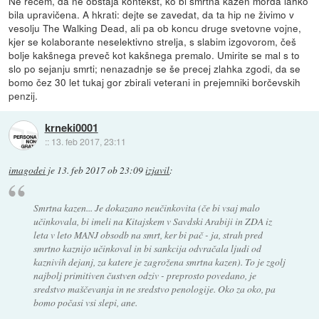
Ne rečem, da ne obstaja kontekst, ko bi smrtna kazen morda lahko
bila upravičena. A hkrati: dejte se zavedat, da ta hip ne živimo v
vesolju The Walking Dead, ali pa ob koncu druge svetovne vojne,
kjer se kolaborante neselektivno strelja, s slabim izgovorom, češ
bolje kakšnega preveč kot kakšnega premalo. Umirite se mal s to
slo po sejanju smrti; nenazadnje se še precej zlahka zgodi, da se
bomo čez 30 let tukaj gor zbirali veterani in prejemniki borčevskih
penzij.
krneki0001
::
13. feb 2017, 23:11
imagodei
je
13. feb 2017 ob 23:09
izjavil
:
Smrtna kazen... Je dokazano neučinkovita (če bi vsaj malo
učinkovala, bi imeli na Kitajskem v Savdski Arabiji in ZDA iz
leta v leto MANJ obsodb na smrt, ker bi pač - ja, strah pred
smrtno kaznijo učinkoval in bi sankcija odvračala ljudi od
kaznivih dejanj, za katere je zagrožena smrtna kazen). To je zgolj
najbolj primitiven čustven odziv - preprosto povedano, je
sredstvo maščevanja in ne sredstvo penologije. Oko za oko, pa
bomo počasi vsi slepi, ane.