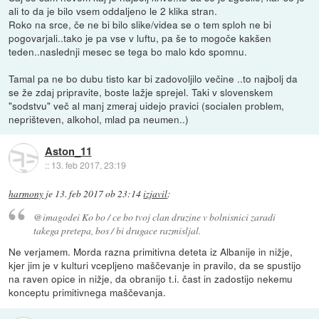
ali to da je bilo vsem oddaljeno le 2 klika stran.
Roko na srce, če ne bi bilo slike/videa se o tem sploh ne bi
pogovarjali..tako je pa vse v luftu, pa še to mogoče kakšen
teden..naslednji mesec se tega bo malo kdo spomnu.
Tamal pa ne bo dubu tisto kar bi zadovoljilo večine ..to najbolj da
se že zdaj pripravite, boste lažje sprejel. Taki v slovenskem
"sodstvu" več al manj zmeraj uidejo pravici (socialen problem,
neprišteven, alkohol, mlad pa neumen..)
Aston_11
::
13. feb 2017, 23:19
harmony
je
13. feb 2017 ob 23:14
izjavil
:
@imagodei Ko bo / ce bo tvoj clan druzine v bolnisnici zaradi
takega pretepa, bos / bi drugace razmisljal.
Ne verjamem. Morda razna primitivna deteta iz Albanije in nižje,
kjer jim je v kulturi vcepljeno maščevanje in pravilo, da se spustijo
na raven opice in nižje, da obranijo t.i. čast in zadostijo nekemu
konceptu primitivnega maščevanja.