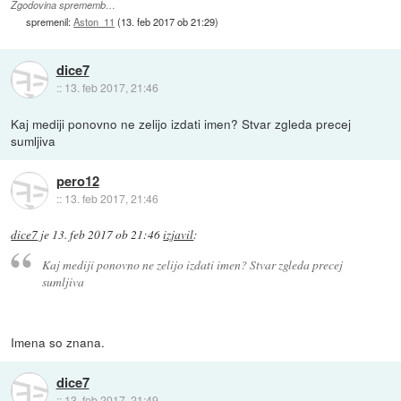
Zgodovina sprememb…
spremenil:
Aston_11
(
13. feb 2017 ob 21:29
)
dice7
::
13. feb 2017, 21:46
Kaj mediji ponovno ne zelijo izdati imen? Stvar zgleda precej
sumljiva
pero12
::
13. feb 2017, 21:46
dice7
je
13. feb 2017 ob 21:46
izjavil
:
Kaj mediji ponovno ne zelijo izdati imen? Stvar zgleda precej
sumljiva
Imena so znana.
dice7
::
13. feb 2017, 21:49