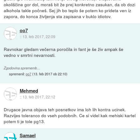
okoliščine gor dol, moraš bit že prej konkretno zasukan, da ob dozi
alkohola takle počneš. Sej jih bo teplo še potem ko prideta ven iz
zapora, do konca življenja sta zapisana v buklo idiotov.
oo7
::
13. feb 2017, 22:09
Ravnokar gledam večerna poročila in fant je še živ ampak še
vedno v smrtni nevarnosti.
Zgodovina sprememb…
spremenil:
oo7
(
13. feb 2017 ob 22:10
)
Mehmed
::
13. feb 2017, 22:12
Drugace javna objava teh posnetkov ima loh lih kontra ucinek.
Razvijes toleranco do vseh podobnih. Ce si videl kak mehiski kartel
potem ti je tole pg13.
Samael