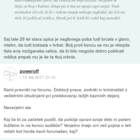
šteje za bog i batino, drugi pa si mu ne upajo ugovarjat. Vsak
normalen človek, ki bi v takem stanju nekoga zagledal, da leži na
tleh, bi poklical rešilca. Otrok pri 6. letih bi vedel kaj narediti.
Saj tale 29 let stara opica je negibnega poba tudi brcala v glavo,
mislim, da tudi boksala v hrbet. Bolj proti koncu se mu je vklopila
tista ena možganska celica, da bi bilo mogoče dobro poklicati
rešilca ampak mu je še ta tkoj crknla.
poweroff
::
13. feb 2017, 21:12
Sami pravniki na forumu. Doktorji prava, sodniki in kriminalisti z
večletnimi izkušnjami pri preiskovanju težjih kaznivih dejanj.
Neverjetni ste.
Kaj če bi za začetek pustili, da policija opravi svoje delo in potem
tožilstvo in na koncu sodišče? Verjetno imajo oni več pojma o teh
rečeh kot horde kavč-forumašev, kaj?