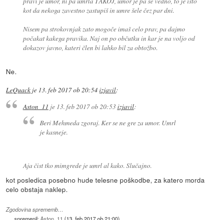
pravi je umor, ni pa umrla TAKOJ, umor je pa še vedno, to je isto
kot da nekoga zavestno zastupiš in umre šele čez par dni.
Nisem pa strokovnjak zato mogoče imaš celo prav, pa dajmo
počakat kakega pravika. Naj on po občutku in kar je na voljo od
dokazov javno, kateri člen bi lahko bil za obtožbo.
Ne.
LeQuack
je
13. feb 2017 ob 20:54
izjavil
:
Aston_11
je
13. feb 2017 ob 20:53
izjavil
:
Beri Mehmeda zgoraj. Ker se ne gre za umor. Umrl
je kasneje.
Aja čist tko mimgrede je umrl al kako. Slučajno.
kot posledica posebno hude telesne poškodbe, za katero morda
celo obstaja naklep.
Zgodovina sprememb…
spremenil:
Aston_11
(
13. feb 2017 ob 21:00
)