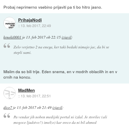
Probaj neprimerno vsebino prijaviti pa ti bo hitro jasno.
PrihajaNodi
::
13. feb 2017, 22:49
krneki0001
je
13. feb 2017 ob 22:15
izjavil
:
Zelo verjetno 2 na enega, ker taki bedaki nimajo jac, da bi se
stepli sami.
Mislim da so bili trije. Eden snema, en v modrih oblacilih in en v
crnih na koncu.
MadMen
::
13. feb 2017, 22:51
dice7
je
13. feb 2017 ob 21:49
izjavil
:
Pa vendar jih noben medijski portal ni izdal. Je storilec (ali
mogoce ljudstvo?) imel(o) kar sreco da ni bil ahmed