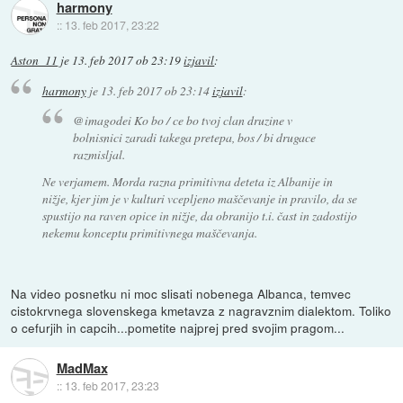
harmony
::
13. feb 2017, 23:22
Aston_11
je
13. feb 2017 ob 23:19
izjavil
:
harmony
je
13. feb 2017 ob 23:14
izjavil
:
@imagodei Ko bo / ce bo tvoj clan druzine v
bolnisnici zaradi takega pretepa, bos / bi drugace
razmisljal.
Ne verjamem. Morda razna primitivna deteta iz Albanije in
nižje, kjer jim je v kulturi vcepljeno maščevanje in pravilo, da se
spustijo na raven opice in nižje, da obranijo t.i. čast in zadostijo
nekemu konceptu primitivnega maščevanja.
Na video posnetku ni moc slisati nobenega Albanca, temvec
cistokrvnega slovenskega kmetavza z nagravznim dialektom. Toliko
o cefurjih in capcih...pometite najprej pred svojim pragom...
MadMax
::
13. feb 2017, 23:23