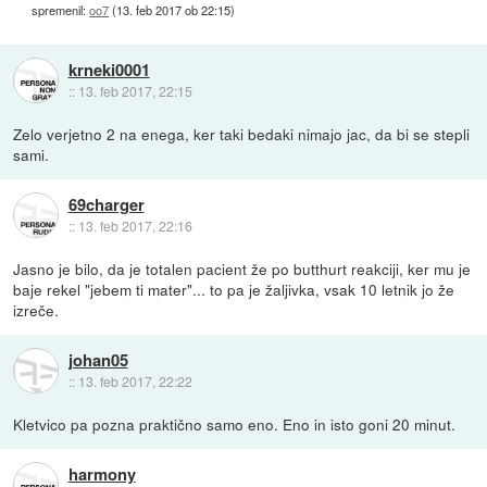
spremenil:
oo7
(
13. feb 2017 ob 22:15
)
krneki0001
::
13. feb 2017, 22:15
Zelo verjetno 2 na enega, ker taki bedaki nimajo jac, da bi se stepli
sami.
69charger
::
13. feb 2017, 22:16
Jasno je bilo, da je totalen pacient že po butthurt reakciji, ker mu je
baje rekel "jebem ti mater"... to pa je žaljivka, vsak 10 letnik jo že
izreče.
johan05
::
13. feb 2017, 22:22
Kletvico pa pozna praktično samo eno. Eno in isto goni 20 minut.
harmony