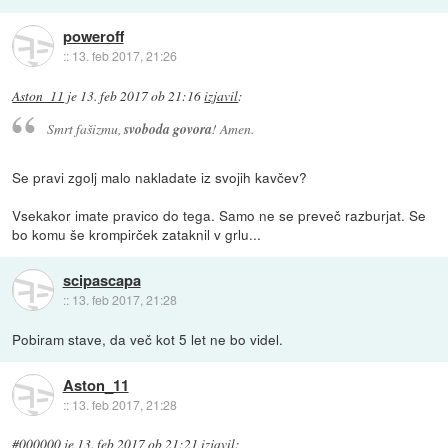
poweroff
::
13. feb 2017, 21:26
Aston_11
je
13. feb 2017 ob 21:16
izjavil
:
Smrt fašizmu,
svoboda govora
! Amen.
Se pravi zgolj malo nakladate iz svojih kavčev?
Vsekakor imate pravico do tega. Samo ne se preveč razburjat. Se
bo komu še krompirček zataknil v grlu...
scipascapa
::
13. feb 2017, 21:28
Pobiram stave, da več kot 5 let ne bo videl.
Aston_11
::
13. feb 2017, 21:28
#000000
je
13. feb 2017 ob 21:21
izjavil
: