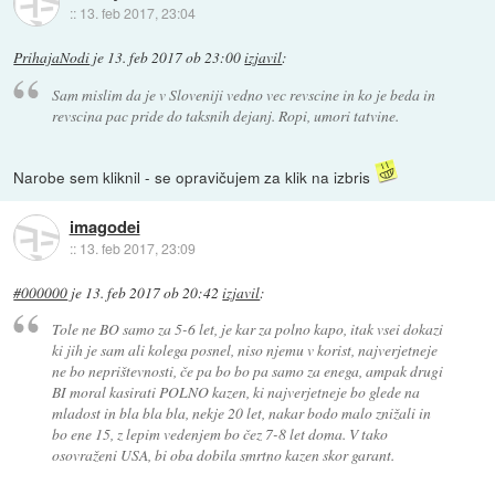
::
13. feb 2017, 23:04
PrihajaNodi
je
13. feb 2017 ob 23:00
izjavil
:
Sam mislim da je v Sloveniji vedno vec revscine in ko je beda in
revscina pac pride do taksnih dejanj. Ropi, umori tatvine.
Narobe sem kliknil - se opravičujem za klik na izbris
imagodei
::
13. feb 2017, 23:09
#000000
je
13. feb 2017 ob 20:42
izjavil
:
Tole ne BO samo za 5-6 let, je kar za polno kapo, itak vsei dokazi
ki jih je sam ali kolega posnel, niso njemu v korist, najverjetneje
ne bo neprištevnosti, če pa bo bo pa samo za enega, ampak drugi
BI moral kasirati POLNO kazen, ki najverjetneje bo glede na
mladost in bla bla bla, nekje 20 let, nakar bodo malo znižali in
bo ene 15, z lepim vedenjem bo čez 7-8 let doma. V tako
osovraženi USA, bi oba dobila smrtno kazen skor garant.