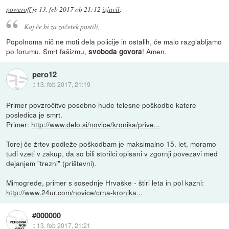
poweroff
je
13. feb 2017 ob 21:12
izjavil
:
Kaj če bi za začetek pustili,
Popolnoma nič ne moti dela policije in ostalih, če malo razglabljamo
po forumu. Smrt fašizmu,
! Amen.
svoboda govora
pero12
::
13. feb 2017, 21:19
Primer povzročitve posebno hude telesne poškodbe katere
posledica je smrt.
Primer:
http://www.delo.si/novice/kronika/prive...
Torej če žrtev podleže poškodbam je maksimalno 15. let, moramo
tudi vzeti v zakup, da so bili storilci opisani v zgornji povezavi med
dejanjem "trezni" (prištevni).
Mimogrede, primer s sosednje Hrvaške - štiri leta in pol kazni:
http://www.24ur.com/novice/crna-kronika...
#000000
::
13. feb 2017, 21:21