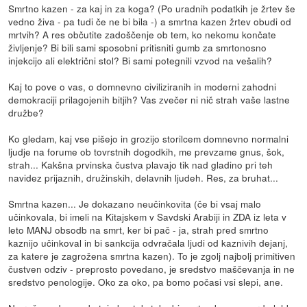
Smrtno kazen - za kaj in za koga? (Po uradnih podatkih je žrtev še
vedno živa - pa tudi če ne bi bila -) a smrtna kazen žrtev obudi od
mrtvih? A res občutite zadoščenje ob tem, ko nekomu končate
življenje? Bi bili sami sposobni pritisniti gumb za smrtonosno
injekcijo ali električni stol? Bi sami potegnili vzvod na vešalih?
Kaj to pove o vas, o domnevno civiliziranih in moderni zahodni
demokraciji prilagojenih bitjih? Vas zvečer ni nič strah vaše lastne
družbe?
Ko gledam, kaj vse pišejo in grozijo storilcem domnevno normalni
ljudje na forume ob tovrstnih dogodkih, me prevzame gnus, šok,
strah... Kakšna prvinska čustva plavajo tik nad gladino pri teh
navidez prijaznih, družinskih, delavnih ljudeh. Res, za bruhat...
Smrtna kazen... Je dokazano neučinkovita (če bi vsaj malo
učinkovala, bi imeli na Kitajskem v Savdski Arabiji in ZDA iz leta v
leto MANJ obsodb na smrt, ker bi pač - ja, strah pred smrtno
kaznijo učinkoval in bi sankcija odvračala ljudi od kaznivih dejanj,
za katere je zagrožena smrtna kazen). To je zgolj najbolj primitiven
čustven odziv - preprosto povedano, je sredstvo maščevanja in ne
sredstvo penologije. Oko za oko, pa bomo počasi vsi slepi, ane.