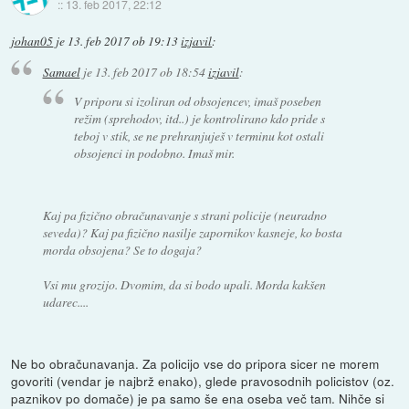
::
13. feb 2017, 22:12
johan05
je
13. feb 2017 ob 19:13
izjavil
:
Samael
je
13. feb 2017 ob 18:54
izjavil
:
V priporu si izoliran od obsojencev, imaš poseben
režim (sprehodov, itd..) je kontrolirano kdo pride s
teboj v stik, se ne prehranjuješ v terminu kot ostali
obsojenci in podobno. Imaš mir.
Kaj pa fizično obračunavanje s strani policije (neuradno
seveda)? Kaj pa fizično nasilje zapornikov kasneje, ko bosta
morda obsojena? Se to dogaja?
Vsi mu grozijo. Dvomim, da si bodo upali. Morda kakšen
udarec....
Ne bo obračunavanja. Za policijo vse do pripora sicer ne morem
govoriti (vendar je najbrž enako), glede pravosodnih policistov (oz.
paznikov po domače) je pa samo še ena oseba več tam. Nihče si