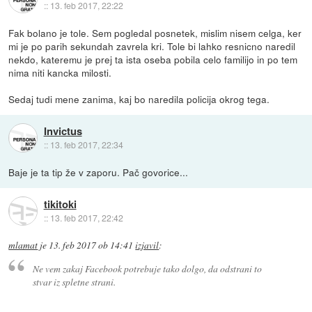
::
13. feb 2017, 22:22
Fak bolano je tole. Sem pogledal posnetek, mislim nisem celga, ker
mi je po parih sekundah zavrela kri. Tole bi lahko resnicno naredil
nekdo, kateremu je prej ta ista oseba pobila celo familijo in po tem
nima niti kancka milosti.
Sedaj tudi mene zanima, kaj bo naredila policija okrog tega.
Invictus
::
13. feb 2017, 22:34
Baje je ta tip že v zaporu. Pač govorice...
tikitoki
::
13. feb 2017, 22:42
mlamat
je
13. feb 2017 ob 14:41
izjavil
:
Ne vem zakaj Facebook potrebuje tako dolgo, da odstrani to
stvar iz spletne strani.