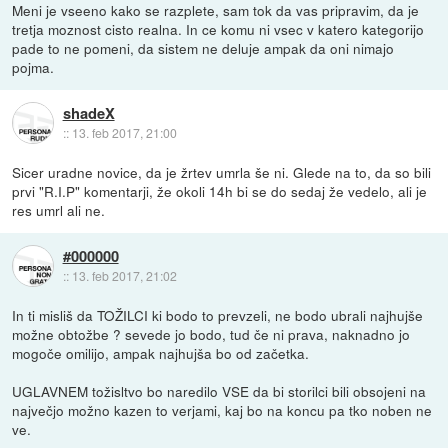
Meni je vseeno kako se razplete, sam tok da vas pripravim, da je
tretja moznost cisto realna. In ce komu ni vsec v katero kategorijo
pade to ne pomeni, da sistem ne deluje ampak da oni nimajo
pojma.
shadeX
::
13. feb 2017, 21:00
Sicer uradne novice, da je žrtev umrla še ni. Glede na to, da so bili
prvi "R.I.P" komentarji, že okoli 14h bi se do sedaj že vedelo, ali je
res umrl ali ne.
#000000
::
13. feb 2017, 21:02
In ti misliš da TOŽILCI ki bodo to prevzeli, ne bodo ubrali najhujše
možne obtožbe ? sevede jo bodo, tud če ni prava, naknadno jo
mogoče omilijo, ampak najhujša bo od začetka.
UGLAVNEM tožisltvo bo naredilo VSE da bi storilci bili obsojeni na
največjo možno kazen to verjami, kaj bo na koncu pa tko noben ne
ve.