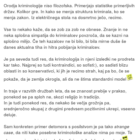
Orodja kriminologije niso filozofska. Primerjajo statistike primerljivih
držav. Kolikor gre. In kako se menja struktura kriminala, ko se
menja zakon. Iz električnega stola na dosmrtno ječo, recimo.
Vse to nekako kaže, da se zob za zob ne obnese. Znanje in ne
neka splošna simpatija do kriminalcev povzroča, da se kazni na
splošno milijo. Če teh kazalcev ne bi bilo, bi bila mirne duše še
danes aktualna tiha in hitra pobijanja kriminalcev.
Je pa seveda tudi res, da kriminologija in njeni izsledki ne prodreta
kar tako. Najprej so tudi kontraindici, so sofisti:), so sadisti blizu
oblasti in so konservativci, ki jih je recimo strah, kaj pa bo, če se
pokaže, da je zemlja okrogla, ali da ne štima standardni model
In traja v razvitih družbah leta, da se znanost prebije v prakso,
ponekod se pa sploh ne, skozi religijo in tradicijo.
In je tudi ponekod res, da nekako še večja grožnja pa,
srednjeročno skupaj z drugimi predvsem pozitivnimi ukrepi, vseeno
deluje.
Sam konkreten primer detomora s posilstvom je pa tako
strange
, da niti kake posebne kriminološke analize nima po moje. To
case