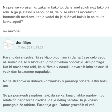
Najprej se vprašajmo, zakaj in kako to, da je imel sploh nož tako pri
roki. A ga je stalno s seboj nosil, da bi se ubranil morebitnih
fantomskih morilcev, ker je vedel da je duševni bolnik in se mu to
lahko zgodi?
o+ nevone
donfilipo
::
7. dec 2011, 13:51
Paranoidni shizofreniki se kljub blodnjam in da na čase celo vedo
ali sumijo da so v blodnjah, proti prividom oborožijo. Jim pomaga.
Kot bi navidezno tebi, če bi živela v naselju nevarnih kriminalcev, ki
vsak dan brezumno napadajo.
No te strahove in duhove kriminalcev v paranoji pričara lastni bolni
um.
So pa ponavadi simptomi taki, da se kaj kmalu lahko ugotovi, tudi
relativno nepozorna okolica, da je nekaj narobe. In ja včasih
pomagajo že tablete. Paranoja gre. Duhov grozečih ni več.