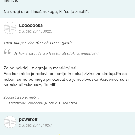
Na drugi strani imaš nekoga, ki "se je zmotil".
Looooooka
::
6. dec 2011, 09:25
guest #44
je
5. dec 2011 ob 14:17
izjavil
:
Je komu všeč ideja o free for all otoku kriminalcev?
Ze od nekdaj...z ograjo in morskimi psi.
Vse kar rabijo je rodovitno zemljo in nekaj zivine za startup.Pa se
noben se ne bo mogu pritozevat da je neclovesko.Vozovnico so si
pa tako ali tako sami "kupili".
Zgodovina sprememb…
spremenilo:
Looooooka
(
6. dec 2011 ob 09:25
)
poweroff
::
6. dec 2011, 10:57