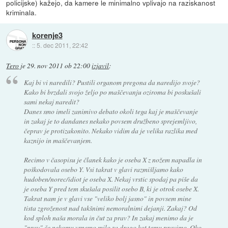
policijske) kažejo, da kamere le minimalno vplivajo na raziskanost
kriminala.
korenje3
::
5. dec 2011, 22:42
Tero
je
29. nov 2011 ob 22:00
izjavil
:
Kaj bi vi naredili? Pustili organom pregona da naredijo svoje?
Kako bi brzdali svojo željo po maščevanju oziroma bi poskušali
sami nekaj naredit?
Danes smo imeli zanimivo debato okoli tega kaj je maščevanje
in zakaj je to dandanes nekako povsem družbeno sprejemljivo,
čeprav je protizakonito. Nekako vidim da je velika razlika med
kaznijo in maščevanjem.
Recimo v časopisu je članek kako je oseba X z nožem napadla in
poškodovala osebo Y. Vsi takrat v glavi razmišljamo kako
hudoben/norec/idiot je oseba X. Nekaj vrstic spodaj pa piše da
je oseba Y pred tem skušala posilit osebo B, ki je otrok osebe X.
Takrat nam je v glavi vse "veliko bolj jasno" in povsem mine
tista zgroženost nad takšnimi nemoralnimi dejanji. Zakaj? Od
kod sploh naša morala in čut za prav? In zakaj menimo da je
"prav" če nekomu vrnemo milo za drago kot temu pravimo. Oko