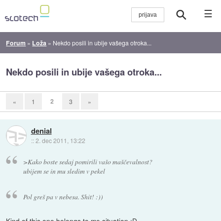
☰
Forum
»
Loža
»
Nekdo posili in ubije vašega otroka...
Nekdo posili in ubije vašega otroka...
2
«
1
3
»
denial
::
2. dec 2011, 13:22
>Kako boste sedaj pomirili vašo maščevalnost?
ubijem se in mu sledim v pekel
Pol greš pa v nebesa. Shit! :))
Kind of
this one belongs to me
situation :D