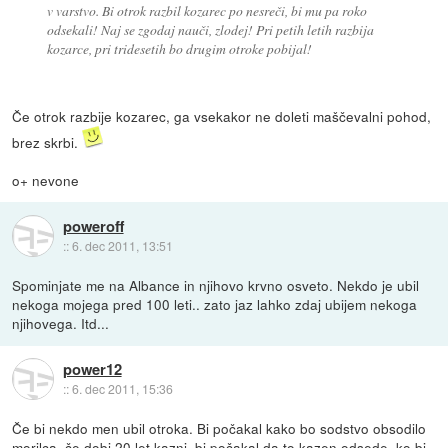
v varstvo. Bi otrok razbil kozarec po nesreči, bi mu pa roko
odsekali! Naj se zgodaj nauči, zlodej! Pri petih letih razbija
kozarce, pri tridesetih bo drugim otroke pobijal!
Če otrok razbije kozarec, ga vsekakor ne doleti maščevalni pohod,
brez skrbi.
o+ nevone
poweroff
::
6. dec 2011, 13:51
Spominjate me na Albance in njihovo krvno osveto. Nekdo je ubil
nekoga mojega pred 100 leti.. zato jaz lahko zdaj ubijem nekoga
njihovega. Itd...
power12
::
6. dec 2011, 15:36
Če bi nekdo men ubil otroka. Bi počakal kako bo sodstvo obsodilo
morilca, če dobi 20 let kazni, bi počakal da to kazen odsede, ko bi