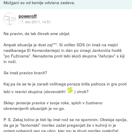
Možgani so od kemije odvisna zadeva.
poweroff
::
7. dec 2011, 14:51
Ne pravim, da tak človek sme ubijat.
Ampak situacija je dost zaj***. Si volilec SDS (in imaš na majici
naslikanega El Komandanteja) in dan po zmagi Jankovića hodiš
"po Fužinama". Nenadoma proti tebi skoči skupina "čefurjev" s kiji
in noži.
Se imaš pravico branit?
Kaj pa če se te je zaradi volilnega poraza lotila psihoza in gre proti
tebi v resnici skupina (slovenskih!
) otrok?
Sklep: jemanje pravice v svoje roke, sploh v čustveno
obremenjenih situacijah je no-go.
P. S. Zakaj točno je tisti tip imel nož se ne spomnim. Obstaja opcija,
da ga je "fantomski" morilec začel preganjati že v kuhinji in je
potem pobegnil ven na ulico, kjer mu je drugi morilec prekrižal