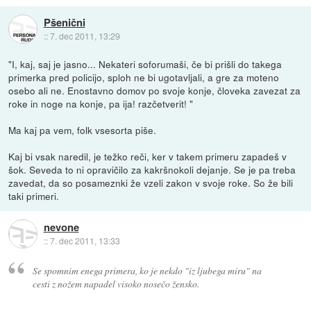
Pšenični
::
7. dec 2011, 13:29
"I, kaj, saj je jasno... Nekateri soforumaši, če bi prišli do takega
primerka pred policijo, sploh ne bi ugotavljali, a gre za moteno
osebo ali ne. Enostavno domov po svoje konje, človeka zavezat za
roke in noge na konje, pa ija! razčetverit! "
Ma kaj pa vem, folk vsesorta piše.
Kaj bi vsak naredil, je težko reči, ker v takem primeru zapadeš v
šok. Seveda to ni opravičilo za kakršnokoli dejanje. Se je pa treba
zavedat, da so posameznki že vzeli zakon v svoje roke. So že bili
taki primeri.
nevone
::
7. dec 2011, 13:33
Se spomnim enega primera, ko je nekdo "iz ljubega miru" na
cesti z nožem napadel visoko nosečo žensko.