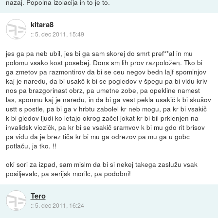
nazaj. Popolna izolacija in to je to.
kitara8
::
5. dec 2011, 15:49
jes ga pa neb ubil, jes bi ga sam skorej do smrt pref**al in mu
polomu vsako kost posebej. Dons sm lih prov razpoložen. Tko bi
ga zmetov pa razmontirov da bi se ceu negov bedn lajf spominjov
kaj je naredu, da bi usakč k bi se pogledov v špegu pa bi vidu kriv
nos pa brazgorinast obrz, pa umetne zobe, pa opekline namest
las, spomnu kaj je naredu, in da bi ga vest pekla usakič k bi skušov
ustt s postle, pa bi ga v hrbtu zabolel kr neb mogu, pa kr bi vsakič
k bi gledov ljudi ko letajo okrog začel jokat kr bi bil prklenjen na
invalidsk viozičk, pa kr bi se vsakič sramvov k bi mu gdo rit brisov
pa vidu da je brez tiča kr bi mu ga odrezov pa mu ga u gobc
potlaču, ja tko. !!
oki sori za izpad, sam mislm da bi si nekej takega zaslužu vsak
posiljevalc, pa serijsk morilc, pa podobni!
Tero
::
5. dec 2011, 16:24