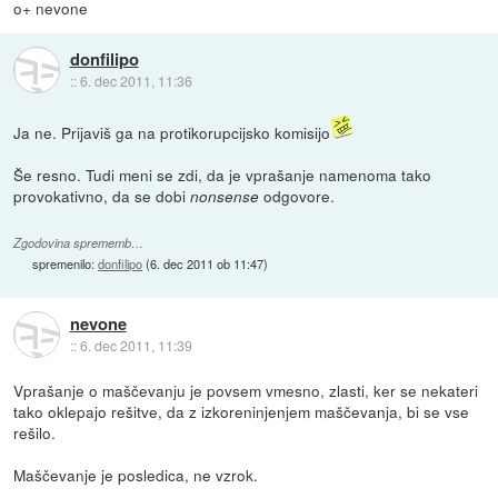
o+ nevone
donfilipo
::
6. dec 2011, 11:36
Ja ne. Prijaviš ga na protikorupcijsko komisijo
Še resno. Tudi meni se zdi, da je vprašanje namenoma tako
provokativno, da se dobi
odgovore.
nonsense
Zgodovina sprememb…
spremenilo:
donfilipo
(
6. dec 2011 ob 11:47
)
nevone
::
6. dec 2011, 11:39
Vprašanje o maščevanju je povsem vmesno, zlasti, ker se nekateri
tako oklepajo rešitve, da z izkoreninjenjem maščevanja, bi se vse
rešilo.
Maščevanje je posledica, ne vzrok.