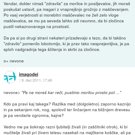
Vendar, dokler nimaš "zdravila" za morilce in posiljevalce, jih moraš
poskušat ustavit, pa magari z vnaprejšnjo grožnjo z maščevanjem.
Po vsej verjetnosti si morebitni maščevalec ne želi zelo vloge
maščevalca, se mu pa seveda lahko zdi neumno, da bi zločinca
pustil nekaznovanega na prostosti.
Da pa si po drugi strani nekateri prizadevajo s tezo, da bi takšno
"zdravilo" pomenilo lobotomijo, ki je prav tako nesprejemljiva, je pa
sploh nadgradnja tega ščitenja in skrbi za zločince.
o+ nevone
imagodei
::
6. dec 2011, 17:46
nevone>
"Pa ne moreš kar rečt, pustimo morilcu prosto pot ..."
Kdo pa pravi kaj takega? Razlika med (dolgoletno) zaporno kaznijo
in pa sekanjem rok, nog, spolovil ter linčanjem na bližnjem drevesu
je pa vendarle ogromna, kajne?
Vedno me pa šokirajo razni ljubitelji živali (in zaščitniki otrok), ki bi
mučitelje živali pri živem telesu nasekali na majčkene koščke, ali pa