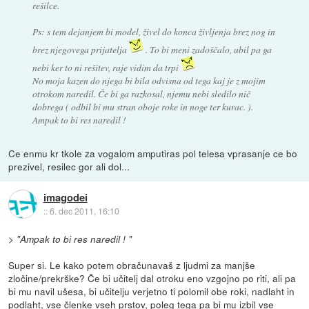
rešilce.
Ps: s tem dejanjem bi model, živel do konca življenja brez nog in
brez njegovega prijatelja
. To bi meni zadoščalo, ubil pa ga
nebi ker to ni rešitev, raje vidim da trpi
No moja kazen do njega bi bila odvisna od tega kaj je z mojim
otrokom naredil. Če bi ga razkosal, njemu nebi sledilo nič
dobrega ( odbil bi mu stran oboje roke in noge ter kurac. ).
Ampak to bi res naredil !
Ce enmu kr tkole za vogalom amputiras pol telesa vprasanje ce bo
prezivel, resilec gor ali dol...
imagodei
::
6. dec 2011, 16:10
>
"Ampak to bi res naredil ! "
Super si. Le kako potem obračunavaš z ljudmi za manjše
zločine/prekrške? Če bi učitelj dal otroku eno vzgojno po riti, ali pa
bi mu navil ušesa, bi učitelju verjetno ti polomil obe roki, nadlaht in
podlaht, vse členke vseh prstov, poleg tega pa bi mu izbil vse