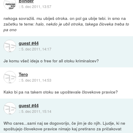
Blinder
::
5. dec 2011, 13:57
nekoga sovražiš. mu ubiješ otroka. on pol ga ubije tebi. in smo na
začetku te teme:
halo, nekdo je ubil otroka, takega človeka treba to
pa ono
guest #44
::
5. dec 2011, 14:17
Je komu všeč ideja o free for all otoku kriminalcev?
Tero
::
5. dec 2011, 14:53
Kako bi pa na takem otoku se upoštevale človekove pravice?
guest #44
::
5. dec 2011, 15:14
Who cares...sami naj se dogovorijo, če jim je do njih. Ljudje, ki ne
spoštujejo človekove pravice nimajo kaj pretirano za pričakovat