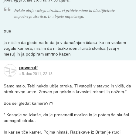
poweroff
je
5. dec 2011 ob 17:55
izjavil
:
Nekdo ubije vašega otroka... vi pridete mimo in identificirate
napačnega storilca. In ubijete napačnega.
true
ja mislim da glede na to da je v današnjam čćasu tko na vsakem
vogalu kamera, mislim da ni težko identificirati storilca (vsaj v
mesu) in ja podpiram smrtno kazen
poweroff
::
5. dec 2011, 22:18
Samo malo. Tebi nekdo ubije otroka. Ti vstopiš v stavbo in vidiš, da
otrok ravno umre. Zraven pa nekdo s krvavimi rokami in nožem.*
Boš šel gledat kamere???
* Kasneje se izkaže, da je presenetil morilca in je potem še skušal
pomagati otroku.
In kar se tiče kamer. Pojma nimaš. Raziskave iz Britanije (tudi