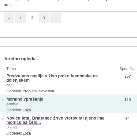
pot...
2
«
1
3
»
Vredno ogleda ...
Tema
Sporočila
»
Predvajano nasilje v živo preko facebooka na
957
dolenjskem
oo7
Oddelek:
Problemi človeštva
»
Moralno vprašanje
110
gendale
Oddelek:
Loža
»
Novica leta: Bratranec žrtve vtetoviral njeno ime
34
morilcu na čelo...
Brane2
Oddelek:
Loža