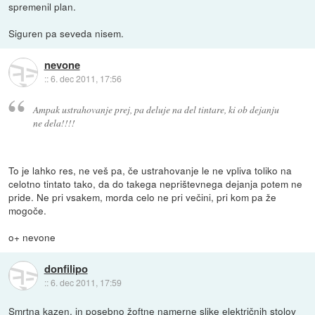
spremenil plan.
Siguren pa seveda nisem.
nevone
::
6. dec 2011, 17:56
Ampak ustrahovanje prej, pa deluje na del tintare, ki ob dejanju
ne dela!!!!
To je lahko res, ne veš pa, če ustrahovanje le ne vpliva toliko na
celotno tintato tako, da do takega neprištevnega dejanja potem ne
pride. Ne pri vsakem, morda celo ne pri večini, pri kom pa že
mogoče.
o+ nevone
donfilipo
::
6. dec 2011, 17:59
Smrtna kazen, in posebno žoftne namerne slike električnih stolov