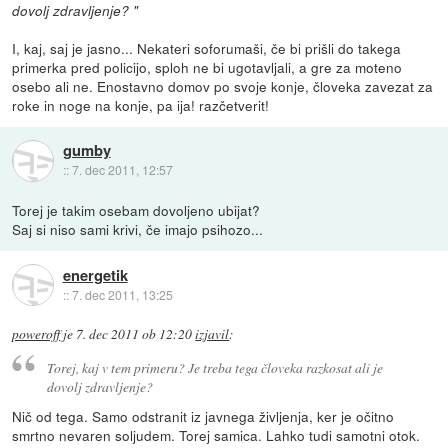
dovolj zdravljenje? "
I, kaj, saj je jasno... Nekateri soforumaši, če bi prišli do takega
primerka pred policijo, sploh ne bi ugotavljali, a gre za moteno
osebo ali ne. Enostavno domov po svoje konje, človeka zavezat za
roke in noge na konje, pa ija! razčetverit!
gumby
::
7. dec 2011, 12:57
Torej je takim osebam dovoljeno ubijat?
Saj si niso sami krivi, če imajo psihozo...
energetik
::
7. dec 2011, 13:25
poweroff
je
7. dec 2011 ob 12:20
izjavil
:
Torej, kaj v tem primeru? Je treba tega človeka razkosat ali je
dovolj zdravljenje?
Nič od tega. Samo odstranit iz javnega življenja, ker je očitno
smrtno nevaren soljudem. Torej samica. Lahko tudi samotni otok.