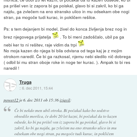
pa prišel ven iz zapora bi ga poiskal, glavo bi si zakril, ko bi ga
najdu, ga zvlečem na eno stransko ulico in mu odsekam obe nogi
stran, pa mogoče tudi kurac, in pokličem rešilce.
Ps: s tem dejanjem bi model, živel do konca življenja brez nog in
brez njegovega prijatelja
. To bi meni zadoščalo, ubil pa ga
nebi ker to ni rešitev, raje vidim da trpi
No moja kazen do njega bi bila odvisna od tega kaj je z mojim
otrokom naredil. Če bi ga razkosal, njemu nebi sledilo nič dobrega
( odbil bi mu stran oboje roke in noge ter kurac. ). Ampak to bi res
naredil !
Truga
::
6. dec 2011, 15:44
power12
je
6. dec 2011 ob 15:36
izjavil
:
Če bi nekdo men ubil otroka. Bi počakal kako bo sodstvo
obsodilo morilca, če dobi 20 let kazni, bi počakal da to kazen
odsede, ko bi pa prišel ven iz zapora bi ga poiskal, glavo bi si
zakril, ko bi ga najdu, ga zvlečem na eno stransko ulico in mu
odsekam obe nogi stran, pa mogoče tudi kurac, in pokličem