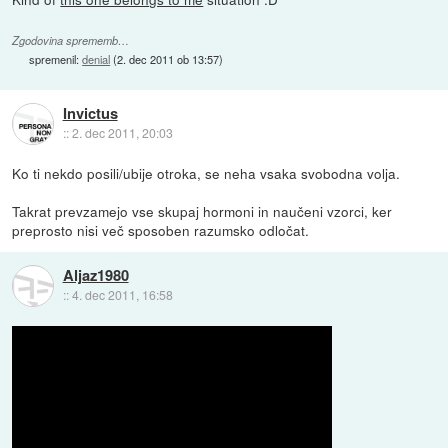
Zgodovina sprememb…
spremenil:
denial
(
2. dec 2011 ob 13:57
)
Invictus
::
2. dec 2011, 20:03
Ko ti nekdo posili/ubije otroka, se neha vsaka svobodna volja.
Takrat prevzamejo vse skupaj hormoni in naučeni vzorci, ker
preprosto nisi več sposoben razumsko odločat.
Aljaz1980
::
4. dec 2011, 16:58