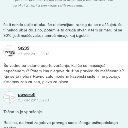
za oko? Zakaj? S tem nismo rešili problema...
če ti nekdo ubije otroka, še ni dovoljšen razlog da se maščuješ. če
ti nekdo ubije družino, potem je to druga stvar. v tem primeru bi se
90% ljudi maščevalo, namreč nimajo kaj izgubiti.
St235
::
6. dec 2011, 08:18
Še vedno pa ostane odprto vpršanje, kaj če se maščuješ
napačanemu? Potem ima njegova družina pravico do maščevanja?
Kje se to neha? Ravno zato moderni kazenski sistemi ne poznajo
sistemov zob za zob, glavo za glavo.
poweroff
::
6. dec 2011, 09:01
Točno to je vprašanje.
Recimo, da imaš zagotovo pravega sadističnega psihopatskega
morilca.