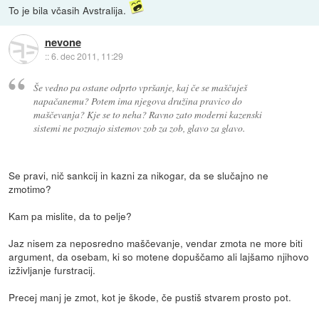
To je bila včasih Avstralija.
nevone
::
6. dec 2011, 11:29
Še vedno pa ostane odprto vpršanje, kaj če se maščuješ
napačanemu? Potem ima njegova družina pravico do
maščevanja? Kje se to neha? Ravno zato moderni kazenski
sistemi ne poznajo sistemov zob za zob, glavo za glavo.
Se pravi, nič sankcij in kazni za nikogar, da se slučajno ne
zmotimo?
Kam pa mislite, da to pelje?
Jaz nisem za neposredno maščevanje, vendar zmota ne more biti
argument, da osebam, ki so motene dopuščamo ali lajšamo njihovo
izživljanje furstracij.
Precej manj je zmot, kot je škode, če pustiš stvarem prosto pot.