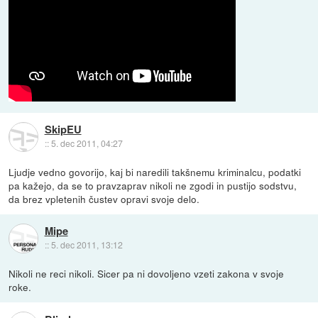
SkipEU
::
5. dec 2011, 04:27
Ljudje vedno govorijo, kaj bi naredili takšnemu kriminalcu, podatki
pa kažejo, da se to pravzaprav nikoli ne zgodi in pustijo sodstvu,
da brez vpletenih čustev opravi svoje delo.
Mipe
::
5. dec 2011, 13:12
Nikoli ne reci nikoli. Sicer pa ni dovoljeno vzeti zakona v svoje
roke.