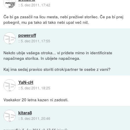
::
5. dec 2011, 17:42
Če bi ga zasačil na licu mesta, nebi preživel storilec. Če pa bi prej
pobegnil, mu pa tako ali tako nebi upal več nič.
poweroff
::
5. dec 2011, 17:55
Nekdo ubije vašega otroka... vi pridete mimo in identificirate
napačnega storilca. In ubijete napačnega.
Kaj ima sedaj pravico storiti otrok/partner te osebe z vami?
YaN-cH
::
5. dec 2011, 18:25
Vsekakor 20 letna kazen ni zadosti.
kitara8
::
5. dec 2011, 20:46