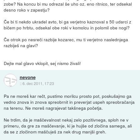
zobe? Na koncu bi mu odrezal še uho oz. eno ritnico, ter odsekal
desno roko v zapestju?
Če bi ti nekdo ukradel avto, bi ga verjetno kaznoval s 50 udarci z
bičem po hrbtu, odsekal obe roki v komolcu in polomil obe nogi?
Če otrok po nesreči razbije kozarec, mu ti verjetno naslednjega
razbiješ na glavi?
Dejte mal glavo vklopit, sej nismo živali!
nevone
::
6. dec 2011, 17:23
Pa ne moreš kar rečt, pustimo morilcu prosto pot, poskušajmo ga
vedno znova in znova spreobrnit in preverjat uspeh spreobračanja
na terenu. Ne moreš nagrajevat takšnega početja.
Ne trdim, da je maščevalnost nekaj zelo pozitivnega, sploh ne v
primeru, da gre za maščevanje, ki je hujše od zločina samega, ali
da se z zločinom maščuješ za nek drug manjši greh.