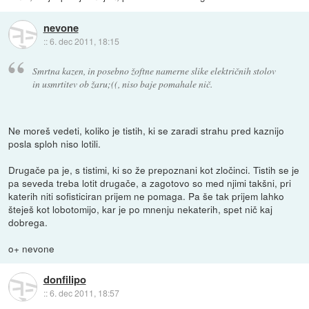
nevone
::
6. dec 2011, 18:15
Smrtna kazen, in posebno žoftne namerne slike električnih stolov
in usmrtitev ob žaru;((, niso baje pomahale nič.
Ne moreš vedeti, koliko je tistih, ki se zaradi strahu pred kaznijo
posla sploh niso lotili.
Drugače pa je, s tistimi, ki so že prepoznani kot zločinci. Tistih se je
pa seveda treba lotit drugače, a zagotovo so med njimi takšni, pri
katerih niti sofisticiran prijem ne pomaga. Pa še tak prijem lahko
šteješ kot lobotomijo, kar je po mnenju nekaterih, spet nič kaj
dobrega.
o+ nevone
donfilipo
::
6. dec 2011, 18:57