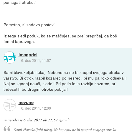
pomagati otroku."
Pametno, si zadevo postavil.
Iz tega sledi poduk, ko se maščuješ, se prej prepričaj, da boš
fental tapravega.
imagodei
::
6. dec 2011, 11:57
Sami človekoljubi tukaj. Nobenemu ne bi zaupal svojega otroka v
varstvo. Bi otrok razbil kozarec po nesreči, bi mu pa roko odsekali!
Naj se zgodaj nauči, zlodej! Pri petih letih razbija kozarce, pri
tridesetih bo drugim otroke pobijal!
nevone
::
6. dec 2011, 12:00
imagodei
je
6. dec 2011 ob 11:57
izjavil
:
Sami človekoljubi tukaj. Nobenemu ne bi zaupal svojega otroka