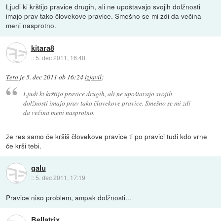
Ljudi ki krštijo pravice drugih, ali ne upoštavajo svojih dolžnosti
imajo prav tako človekove pravice. Smešno se mi zdi da večina
meni nasprotno.
kitara8
::
5. dec 2011, 16:48
Tero
je
5. dec 2011 ob 16:24
izjavil
:
Ljudi ki krštijo pravice drugih, ali ne upoštavajo svojih
dolžnosti imajo prav tako človekove pravice. Smešno se mi zdi
da večina meni nasprotno.
že res samo če kršiš človekove pravice ti po pravici tudi kdo vrne
če krši tebi.
galu
::
5. dec 2011, 17:19
Pravice niso problem, ampak dolžnosti...
Bellatrix