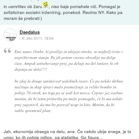
in usmrtitev ob žaru
, niso baje pomahale nič. Pomagal je
sofisticiran socialni inženiring, ponekod. Recimo NY. Kako pa
moram še prebrati:)
Daedalus
::
6. dec 2011, 18:04
Eno samo. Osebe, ki posilijo in ubijejo otroke, so najbolj često v
neprištevnem stanju. Pa jih potem vseeno obsodijo na dolge
čuze. Ampak ustrahovanje prej, pa deluje na del tintare, ki ob
dejanju ne dela!!!!
In zdaj še druga zanimivost sodobnih časov. Če pa nekdo skrbno
načrtuje in skup spravi malo premoženje za veliko bombo in
pobije 70 otrok, no tega pa se sodi kot norca. Čeprav jaz osebno
menim, da bi temu primerku pa malo pomagalo, če bi mu nekdo
prej zagotovil, da mu bo porezal noge in kito. Menim, da bi
rahlo spremenil plan.
Jah, ekonomija obsega na delu, ane. Če nekdo ubije enega, je to
umor, ko jih pobije milijon, pa statistika. Go figure...