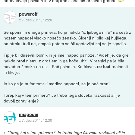
obravnavajo psihiatri in v bolj tradicionalnih državah grobarji
poweroff
::
7. dec 2011, 12:20
Se spomnim enega primera, ko je nekdo "iz ljubega miru" na cesti z
nožem napadel visoko nosečo žensko. Sicer ji ni bilo kaj hujšega,
pa otroku tudi ne, ampak potem so šli ugotavljat kaj se je zgodilo.
Tip je bil duševni bolnik in je imel napad psihoze. "Videl" je, da gre
nekdo proti njemu z orožjem in ga hoče ubiti. V resnici pa je bila
navadna ženska na ulici. Pač psihoza. Ko človek
realnosti
ne loči
in fikcije.
In ko ga je ta fantomski morilec napadel, se je pač branil.
Torej, kaj v tem primeru? Je treba tega človeka razkosat ali je
dovolj zdravljenje?
imagodei
::
7. dec 2011, 12:30
>
"Torej, kaj v tem primeru? Je treba tega človeka razkosat ali je