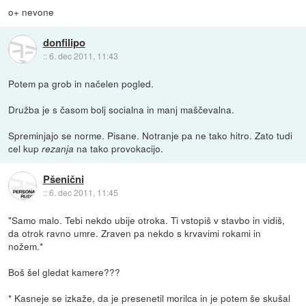
o+ nevone
donfilipo
::
6. dec 2011, 11:43
Potem pa grob in načelen pogled.
Družba je s časom bolj socialna in manj maščevalna.
Spreminjajo se norme. Pisane. Notranje pa ne tako hitro. Zato tudi
cel kup
na tako provokacijo.
rezanja
Pšenični
::
6. dec 2011, 11:45
"Samo malo. Tebi nekdo ubije otroka. Ti vstopiš v stavbo in vidiš,
da otrok ravno umre. Zraven pa nekdo s krvavimi rokami in
nožem.*
Boš šel gledat kamere???
* Kasneje se izkaže, da je presenetil morilca in je potem še skušal