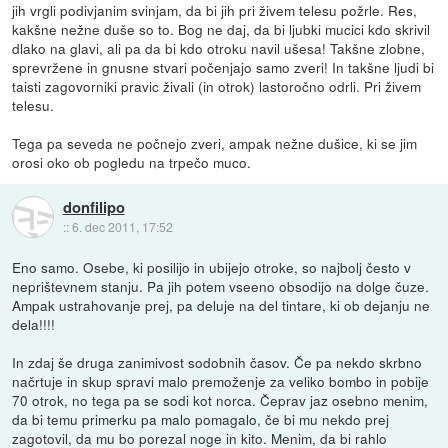
jih vrgli podivjanim svinjam, da bi jih pri živem telesu požrle. Res,
kakšne nežne duše so to. Bog ne daj, da bi ljubki mucici kdo skrivil
dlako na glavi, ali pa da bi kdo otroku navil ušesa! Takšne zlobne,
sprevržene in gnusne stvari počenjajo samo zveri! In takšne ljudi bi
taisti zagovorniki pravic živali (in otrok) lastoročno odrli. Pri živem
telesu.
Tega pa seveda ne počnejo zveri, ampak nežne dušice, ki se jim
orosi oko ob pogledu na trpečo muco.
donfilipo
::
6. dec 2011, 17:52
Eno samo. Osebe, ki posilijo in ubijejo otroke, so najbolj često v
neprištevnem stanju. Pa jih potem vseeno obsodijo na dolge čuze.
Ampak ustrahovanje prej, pa deluje na del tintare, ki ob dejanju ne
dela!!!!
In zdaj še druga zanimivost sodobnih časov. Če pa nekdo skrbno
načrtuje in skup spravi malo premoženje za veliko bombo in pobije
70 otrok, no tega pa se sodi kot norca. Čeprav jaz osebno menim,
da bi temu primerku pa malo pomagalo, če bi mu nekdo prej
zagotovil, da mu bo porezal noge in kito. Menim, da bi rahlo