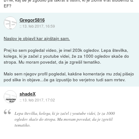
EF?
Gregor5816
::
13. feb 2017, 16:59
Naslov je objavil kar ajnštajn sam.
Prej ko sem pogledal video, je imel 203k ogledov. Lepa številka,
kolega, ki je začel z youtube videi, že za 1000 ogledov skače do
stropa. Mu moram povedat, da je zgrešil tematiko.
Malo sem njegov profil pogledal, kakšne komentarje mu zdaj pišejo
pod slike in objave...če ga izpustijo bo verjetno tudi sam mrtev.
shadeX
::
13. feb 2017, 17:02
Lepa številka, kolega, ki je začel z youtube videi, že za 1000
ogledov skače do stropa. Mu moram povedat, da je zgrešil
tematiko.