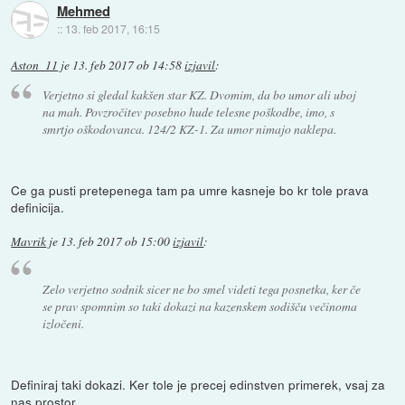
Mehmed
::
13. feb 2017, 16:15
Aston_11
je
13. feb 2017 ob 14:58
izjavil
:
Verjetno si gledal kakšen star KZ. Dvomim, da bo umor ali uboj
na mah. Povzročitev posebno hude telesne poškodbe, imo, s
smrtjo oškodovanca. 124/2 KZ-1. Za umor nimajo naklepa.
Ce ga pusti pretepenega tam pa umre kasneje bo kr tole prava
definicija.
Mavrik
je
13. feb 2017 ob 15:00
izjavil
:
Zelo verjetno sodnik sicer ne bo smel videti tega posnetka, ker če
se prav spomnim so taki dokazi na kazenskem sodišču večinoma
izločeni.
Definiraj taki dokazi. Ker tole je precej edinstven primerek, vsaj za
nas prostor.