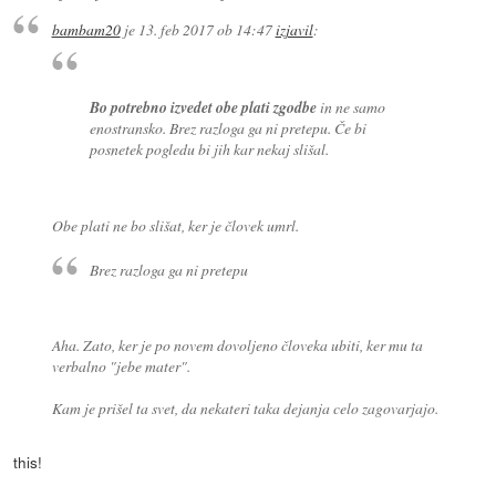
bambam20
je
13. feb 2017 ob 14:47
izjavil
:
Bo potrebno izvedet obe plati zgodbe
in ne samo
enostransko. Brez razloga ga ni pretepu. Če bi
posnetek pogledu bi jih kar nekaj slišal.
Obe plati ne bo slišat, ker je človek umrl.
Brez razloga ga ni pretepu
Aha. Zato, ker je po novem dovoljeno človeka ubiti, ker mu ta
verbalno "jebe mater".
Kam je prišel ta svet, da nekateri taka dejanja celo zagovarjajo.
this!