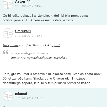
Aston_11
::
13. feb 2017, 14:42
Če bi joške pokazali ali žensko, ki doji, bi bila nemudoma
odstranjena s FB. Ameriška mentaliteta je zadaj.
Smrekar1
::
13. feb 2017, 14:43
konspirator
je
13. feb 2017 ob 14:41
izjavil
:
Fant je podlegel poškodbam.
http://www.regionalobala.si/novica/soka...
Torej gre za umor s oteževalnimi okoliščinami. Storilca znata dobiti
30 let za rešetkami. Škoda, da je Cmerar ukinil možnost
dosmrtnega zapora, ki bi bil v tem primeru primerna kazen.
mlamat
::
13. feb 2017, 14:46