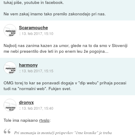
tukaj piše, youtube in facebook.
Ne vem zakaj imamo tako premilo zakonodajo pri nas.
Scaramouche
::
13. feb 2017, 15:10
Najbolj nas zanima kazen za umor, glede na to da smo v Sloveniji
me nebi presentilo dve leti in po enem leu že pogojna...
harmony
::
13. feb 2017, 15:15
OMG torej to kar se ponavadi dogaja v "dip webu" prihaja pocasi
tudi na "normalni web". Fukjen svet.
dronyx
::
13. feb 2017, 15:40
Tole ima napisano
rtvslo
:
Pri snemanju in montaži prispevkov "črne kronike" je treba