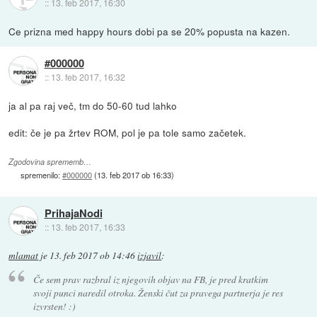
::
13. feb 2017, 16:30
Ce prizna med happy hours dobi pa se 20% popusta na kazen.
#000000
::
13. feb 2017, 16:32
ja al pa raj več, tm do 50-60 tud lahko
edit: če je pa žrtev ROM, pol je pa tole samo začetek.
Zgodovina sprememb…
spremenilo:
#000000
(
13. feb 2017 ob 16:33
)
PrihajaNodi
::
13. feb 2017, 16:33
mlamat
je
13. feb 2017 ob 14:46
izjavil
:
Če sem prav razbral iz njegovih objav na FB, je pred kratkim
svoji punci naredil otroka. Ženski čut za pravega partnerja je res
izvrsten! :)