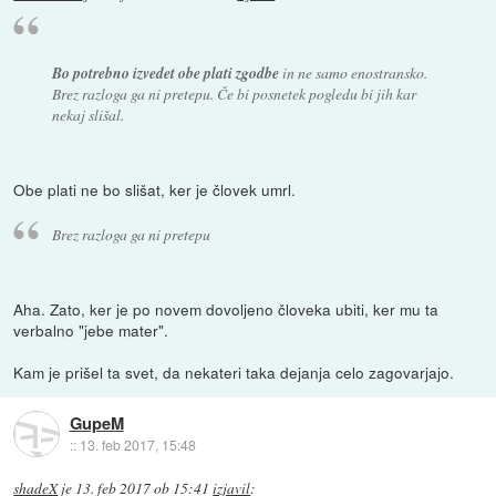
Bo potrebno izvedet obe plati zgodbe
in ne samo enostransko.
Brez razloga ga ni pretepu. Če bi posnetek pogledu bi jih kar
nekaj slišal.
Obe plati ne bo slišat, ker je človek umrl.
Brez razloga ga ni pretepu
Aha. Zato, ker je po novem dovoljeno človeka ubiti, ker mu ta
verbalno "jebe mater".
Kam je prišel ta svet, da nekateri taka dejanja celo zagovarjajo.
GupeM
::
13. feb 2017, 15:48
shadeX
je
13. feb 2017 ob 15:41
izjavil
: