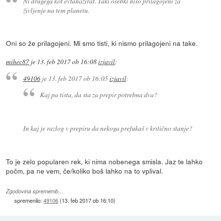
Ni drugega kot evtanazirat. Taki osebki niso prilagojeni za
življenje na tem planetu.
Oni so že prilagojeni. Mi smo tisti, ki nismo prilagojeni na take.
mihec87
je
13. feb 2017 ob 16:08
izjavil
:
49106
je
13. feb 2017 ob 16:05
izjavil
:
Kaj pa tista, da sta za prepir potrebna dva?
In kaj je razlog v prepiru da nekoga prefukaš v kritično stanje?
To je zelo popularen rek, ki nima nobenega smisla. Jaz te lahko
počm, pa ne vem, če/koliko boš lahko na to vplival.
Zgodovina sprememb…
spremenilo:
49106
(
13. feb 2017 ob 16:10
)