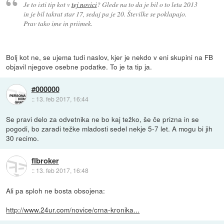
Je to isti tip kot v
tej novici
? Glede na to da je bil o to leta 2013
in je bil takrat star 17, sedaj pa je 20. Številke se poklapajo.
Prav tako ime in priimek.
Bolj kot ne, se ujema tudi naslov, kjer je nekdo v eni skupini na FB
objavil njegove osebne podatke. To je ta tip ja.
#000000
::
13. feb 2017, 16:44
Se pravi delo za odvetnika ne bo kaj težko, še če prizna in se
pogodi, bo zaradi težke mladosti sedel nekje 5-7 let. A mogu bi jih
30 recimo.
flbroker
::
13. feb 2017, 16:48
Ali pa sploh ne bosta obsojena:
http://www.24ur.com/novice/crna-kronika...