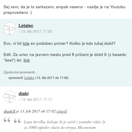
Sej vem, da je to sarkazem, ampak vseeno - nasilje je na Youtubu
prepovedano :)
Letalec
::
13. feb 2017, 17:03
Evo, ni bil
tole
en podoben primer? Koliko je kdo tukaj dobil?
Edit: Za umor na javnem mestu pred 8 pričami je dobil 6 (z besedo
"šest") let.
link
Zgodovina sprememb…
spremenil:
Letalec
(
13. feb 2017 ob 17:06
)
djabi
::
13. feb 2017, 17:17
shadeX
je
13. feb 2017 ob 17:02
izjavil
:
Lepa številka, kolega, ki je začel z youtube videi, že
za 1000 ogledov skače do stropa. Mu moram