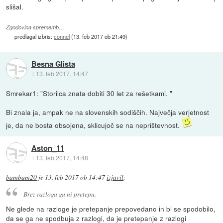
slišal.
Zgodovina sprememb…
predlagal izbris:
connel
(
13. feb 2017 ob 21:49
)
Besna Glista
::
13. feb 2017, 14:47
Smrekar1: "Storilca znata dobiti 30 let za rešetkami. "
Bi znala ja, ampak ne na slovenskih sodiščih. Največja verjetnost
je, da ne bosta obsojena, sklicujoč se na neprištevnost.
Aston_11
::
13. feb 2017, 14:48
bambam20
je
13. feb 2017 ob 14:47
izjavil
:
Brez razloga ga ni pretepu.
Ne glede na razloge je pretepanje prepovedano in bi se spodobilo,
da se ga ne spodbuja z razlogi, da je pretepanje z razlogi