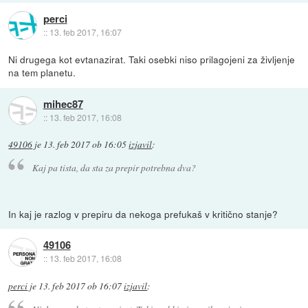
perci
::
13. feb 2017, 16:07
Ni drugega kot evtanazirat. Taki osebki niso prilagojeni za življenje
na tem planetu.
mihec87
::
13. feb 2017, 16:08
49106
je
13. feb 2017 ob 16:05
izjavil
:
Kaj pa tista, da sta za prepir potrebna dva?
In kaj je razlog v prepiru da nekoga prefukaš v kritično stanje?
49106
::
13. feb 2017, 16:08
perci
je
13. feb 2017 ob 16:07
izjavil
: