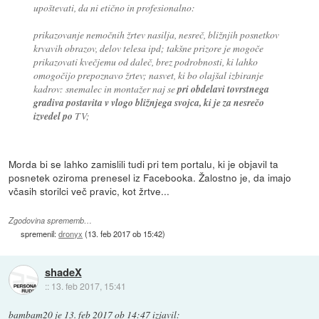
upoštevati, da ni etično in profesionalno:
prikazovanje nemočnih žrtev nasilja, nesreč, bližnjih posnetkov
krvavih obrazov, delov telesa ipd; takšne prizore je mogoče
prikazovati kvečjemu od daleč, brez podrobnosti, ki lahko
omogočijo prepoznavo žrtev; nasvet, ki bo olajšal izbiranje
kadrov: snemalec in montažer naj se
pri obdelavi tovrstnega
gradiva postavita v vlogo bližnjega svojca, ki je za nesrečo
izvedel po
TV;
Morda bi se lahko zamislili tudi pri tem portalu, ki je objavil ta
posnetek oziroma prenesel iz Facebooka. Žalostno je, da imajo
včasih storilci več pravic, kot žrtve...
Zgodovina sprememb…
spremenil:
dronyx
(
13. feb 2017 ob 15:42
)
shadeX
::
13. feb 2017, 15:41
bambam20
je
13. feb 2017 ob 14:47
izjavil
: