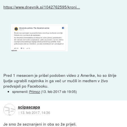
https://www.dnevnik.si/1042762595/kroni...
Pred 1 mesecem je prišel podoben video z Amerike, ko so štrije
ljudje ugrabili najstnika in ga več ur mučili in medtem v živo
predvajali po Facebooku.
spremenil:
Primoz
(
13. feb 2017 ob 19:05
)
scipascapa
::
13. feb 2017, 14:36
Je smo že seznanjeni in oba so že prijeli.