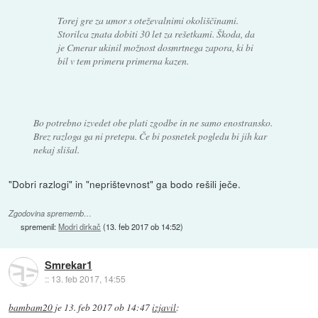
Torej gre za umor s oteževalnimi okoliščinami.
Storilca znata dobiti 30 let za rešetkami. Škoda, da
je Cmerar ukinil možnost dosmrtnega zapora, ki bi
bil v tem primeru primerna kazen.
Bo potrebno izvedet obe plati zgodbe in ne samo enostransko.
Brez razloga ga ni pretepu. Če bi posnetek pogledu bi jih kar
nekaj slišal.
"Dobri razlogi" in "neprištevnost" ga bodo rešili ječe.
Zgodovina sprememb…
spremenil:
Modri dirkač
(
13. feb 2017 ob 14:52
)
Smrekar1
::
13. feb 2017, 14:55
bambam20
je
13. feb 2017 ob 14:47
izjavil
: