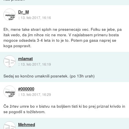
Dr_M
::
13. feb 2017, 16:16
Eh, mene take stvari sploh ne presenecajo vec. Folku se jebe, pa
itak vedo, da jim nihce nic ne more. V najslabsem primeru bosta
mogoce odsedela 3-4 leta in to je to. Potem pa gasa naprej se
koga pospravit.
mlamat
::
13. feb 2017, 16:19
Sedaj so končno umaknili posnetek. (po 13h urah)
#000000
::
13. feb 2017, 16:29
Če žrtev umre bo v bistvu na boljšem tisti ki bo prej priznal krivdo in
se pogodil s tožilstvom.
Mehmed