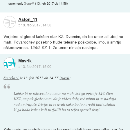
spremenil:
GupeM
(
13. feb 2017 ob 14:58
)
Aston_11
::
13. feb 2017, 14:58
Verjetno si gledal kakšen star KZ. Dvomim, da bo umor ali uboj na
mah. Povzročitev posebno hude telesne poškodbe, imo, s smrtjo
oškodovanca. 124/2 KZ-1. Za umor nimajo naklepa.
Mavrik
::
13. feb 2017, 15:00
Smrekar1
je
13. feb 2017 ob 14:55
izjavil
:
Lahko bi se skliceval na umor na mah, kot ga opisuje 128. člen
KZZ, ampak glede na to, da je video dolg več minut in se naslaja
nad umirajočo žrtvijo in se hvali kako bo to naredil tudi ostalim
ki ga bodo kakor koli razžalili bo to težko spravil skozi.
Zelo verjetno sodnik sicer ne bo smel videti tega posnetka, ker če