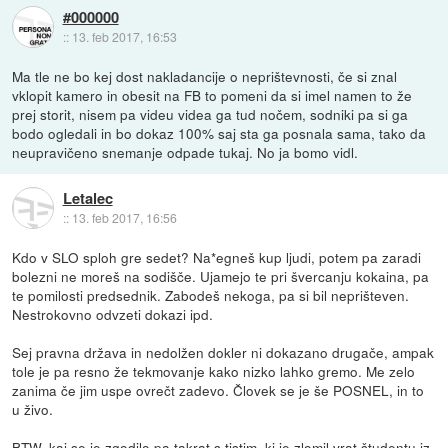
#000000
::
13. feb 2017, 16:53
Ma tle ne bo kej dost nakladancije o neprištevnosti, če si znal
vklopit kamero in obesit na FB to pomeni da si imel namen to že
prej storit, nisem pa videu videa ga tud nočem, sodniki pa si ga
bodo ogledali in bo dokaz 100% saj sta ga posnala sama, tako da
neupravičeno snemanje odpade tukaj. No ja bomo vidl.
Letalec
::
13. feb 2017, 16:56
Kdo v SLO sploh gre sedet? Na*egneš kup ljudi, potem pa zaradi
bolezni ne moreš na sodišče. Ujamejo te pri švercanju kokaina, pa
te pomilosti predsednik. Zabodeš nekoga, pa si bil neprišteven.
Nestrokovno odvzeti dokazi ipd.
Sej pravna država in nedolžen dokler ni dokazano drugače, ampak
tole je pa resno že tekmovanje kako nizko lahko gremo. Me zelo
zanima če jim uspe ovrečt zadevo. Človek se je še POSNEL, in to
u živo.
BTW, kaj se je zgodilo pa takrat s tistim, ki je zlomil vrat študentu iz