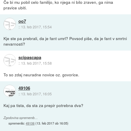
Če bi mu pobil celo familijo, ko njega ni bilo zraven, ga nima
pravice ubiti.
oo7
::
13. feb 2017, 15:54
Kje ste pa prebrali, da je fant umrl? Povsod piše, da je fant v smrtni
nevarnosti?
scipascapa
::
13. feb 2017, 15:58
To so zdaj neuradne novice oz. govorice.
49106
::
13. feb 2017, 16:05
Kaj pa tista, da sta za prepir potrebna dva?
Zgodovina sprememb…
spremenilo:
49106
(
13. feb 2017 ob 16:05
)