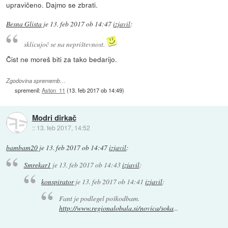
upravičeno. Dajmo se zbrati.
Besna Glista
je
13. feb 2017 ob 14:47
izjavil
:
sklicujoč se na neprištevnost.
Čist ne moreš biti za tako bedarijo.
Zgodovina sprememb…
spremenil:
Aston_11
(
13. feb 2017 ob 14:49
)
Modri dirkač
::
13. feb 2017, 14:52
bambam20
je
13. feb 2017 ob 14:47
izjavil
:
Smrekar1
je
13. feb 2017 ob 14:43
izjavil
:
konspirator
je
13. feb 2017 ob 14:41
izjavil
:
Fant je podlegel poškodbam.
http://www.regionalobala.si/novica/soka
...