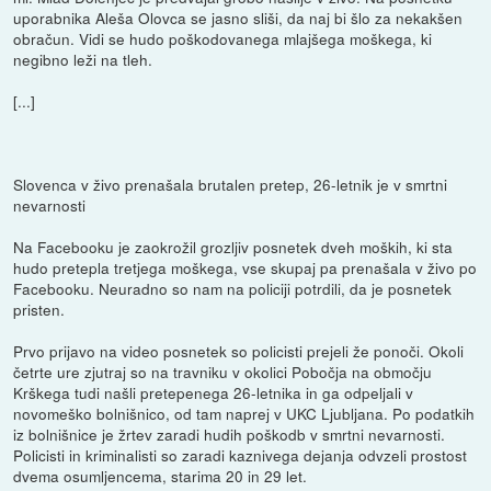
uporabnika Aleša Olovca se jasno sliši, da naj bi šlo za nekakšen
obračun. Vidi se hudo poškodovanega mlajšega moškega, ki
negibno leži na tleh.
[...]
Slovenca v živo prenašala brutalen pretep, 26-letnik je v smrtni
nevarnosti
Na Facebooku je zaokrožil grozljiv posnetek dveh moških, ki sta
hudo pretepla tretjega moškega, vse skupaj pa prenašala v živo po
Facebooku. Neuradno so nam na policiji potrdili, da je posnetek
pristen.
Prvo prijavo na video posnetek so policisti prejeli že ponoči. Okoli
četrte ure zjutraj so na travniku v okolici Pobočja na območju
Krškega tudi našli pretepenega 26-letnika in ga odpeljali v
novomeško bolnišnico, od tam naprej v UKC Ljubljana. Po podatkih
iz bolnišnice je žrtev zaradi hudih poškodb v smrtni nevarnosti.
Policisti in kriminalisti so zaradi kaznivega dejanja odvzeli prostost
dvema osumljencema, starima 20 in 29 let.