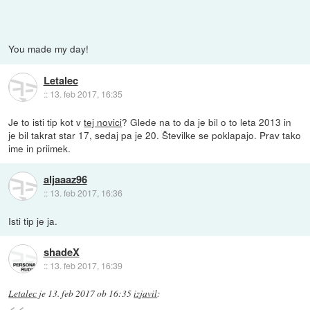
You made my day!
Letalec
::
13. feb 2017, 16:35
Je to isti tip kot v
tej novici
? Glede na to da je bil o to leta 2013 in
je bil takrat star 17, sedaj pa je 20. Številke se poklapajo. Prav tako
ime in priimek.
aljaaaz96
::
13. feb 2017, 16:36
Isti tip je ja.
shadeX
::
13. feb 2017, 16:39
Letalec
je
13. feb 2017 ob 16:35
izjavil
: