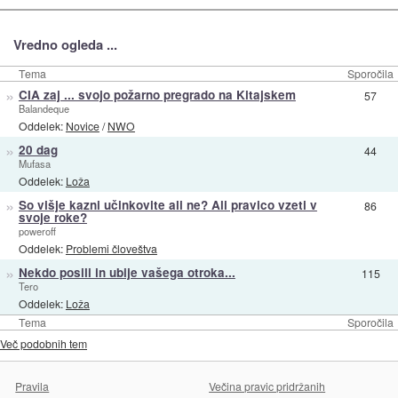
Vredno ogleda ...
Tema
Sporočila
»
CIA zaj ... svojo požarno pregrado na Kitajskem
57
Balandeque
Oddelek:
Novice
/
NWO
»
20 dag
44
Mufasa
Oddelek:
Loža
»
So višje kazni učinkovite ali ne? Ali pravico vzeti v
86
svoje roke?
poweroff
Oddelek:
Problemi človeštva
»
Nekdo posili in ubije vašega otroka...
115
Tero
Oddelek:
Loža
Tema
Sporočila
Več podobnih tem
Pravila
Večina pravic pridržanih