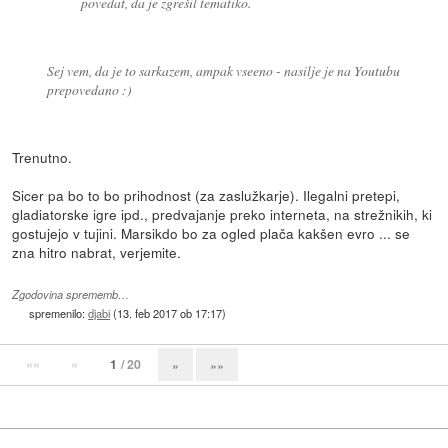
povedat, da je zgrešil tematiko.
Sej vem, da je to sarkazem, ampak vseeno - nasilje je na Youtubu
prepovedano :)
Trenutno.
Sicer pa bo to bo prihodnost (za zaslužkarje). Ilegalni pretepi,
gladiatorske igre ipd., predvajanje preko interneta, na strežnikih, ki
gostujejo v tujini. Marsikdo bo za ogled plača kakšen evro ... se
zna hitro nabrat, verjemite.
Zgodovina sprememb…
spremenilo:
djabi
(
13. feb 2017 ob 17:17
)
««
«
1
/ 20
»
»»