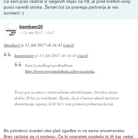
Če sem prav razbral iz njegovih objav na FB, je pred kratkim svoji
punci naredil otroka. Ženski čut za pravega partnerja je res
izvrsten! :)
bambam20
::
13. feb 2017, 14:47
Smrekar1
je
13. feb 2017 ob 14:43
izjavil
:
konspirator
je
13. feb 2017 ob 14:41
izjavil
:
Fant je podlegel poškodbam.
http://www.regionalobala.si/novica/soka
...
Torej gre za umor s oteževalnimi okoliščinami. Storilca znata
dobiti 30 let za rešetkami. Škoda, da je Cmerar ukinil možnost
dosmrtnega zapora, ki bi bil v tem primeru primerna kazen.
Bo potrebno izvedet obe plati zgodbe in ne samo enostransko.
Brez razloga ga ni pretepu. Če bi posnetek pogledu bi jih kar nekaj