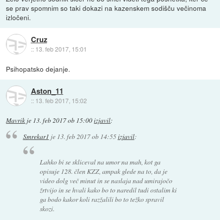
se prav spomnim so taki dokazi na kazenskem sodišču večinoma
izločeni.
Cruz
::
13. feb 2017, 15:01
Psihopatsko dejanje.
Aston_11
::
13. feb 2017, 15:02
Mavrik
je
13. feb 2017 ob 15:00
izjavil
:
Smrekar1
je
13. feb 2017 ob 14:55
izjavil
:
Lahko bi se skliceval na umor na mah, kot ga
opisuje 128. člen KZZ, ampak glede na to, da je
video dolg več minut in se naslaja nad umirajočo
žrtvijo in se hvali kako bo to naredil tudi ostalim ki
ga bodo kakor koli razžalili bo to težko spravil
skozi.