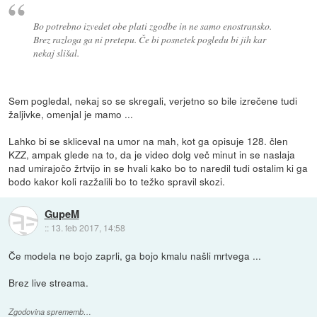
Bo potrebno izvedet obe plati zgodbe in ne samo enostransko.
Brez razloga ga ni pretepu. Če bi posnetek pogledu bi jih kar
nekaj slišal.
Sem pogledal, nekaj so se skregali, verjetno so bile izrečene tudi
žaljivke, omenjal je mamo ...
Lahko bi se skliceval na umor na mah, kot ga opisuje 128. člen
KZZ, ampak glede na to, da je video dolg več minut in se naslaja
nad umirajočo žrtvijo in se hvali kako bo to naredil tudi ostalim ki ga
bodo kakor koli razžalili bo to težko spravil skozi.
GupeM
::
13. feb 2017, 14:58
Če modela ne bojo zaprli, ga bojo kmalu našli mrtvega ...
Brez live streama.
Zgodovina sprememb…