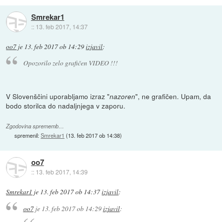
Smrekar1
::
13. feb 2017, 14:37
oo7
je
13. feb 2017 ob 14:29
izjavil
:
Opozorilo zelo grafičen VIDEO !!!
V Slovenščini uporabljamo izraz "
", ne grafičen. Upam, da
nazoren
bodo storilca do nadaljnjega v zaporu.
Zgodovina sprememb…
spremenil:
Smrekar1
(
13. feb 2017 ob 14:38
)
oo7
::
13. feb 2017, 14:39
Smrekar1
je
13. feb 2017 ob 14:37
izjavil
:
oo7
je
13. feb 2017 ob 14:29
izjavil
: