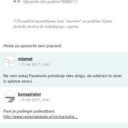
Opozorilo zelo grafičen VIDEO !!!
V Slovenščini uporabljamo izraz "
nazoren
", ne grafičen. Upam,
da bodo storilca do nadaljnjega v zaporu.
Hvala za opozorilo sem popravil.
mlamat
::
13. feb 2017, 14:41
Ne vem zakaj Facebook potrebuje tako dolgo, da odstrani to stvar
iz spletne strani.
konspirator
::
13. feb 2017, 14:41
Fant je podlegel poškodbam.
http://www.regionalobala.si/novica/soka...