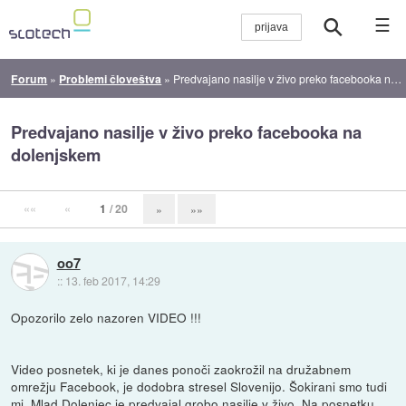
☰
Forum
»
Problemi človeštva
»
Predvajano nasilje v živo preko facebooka na dolenjskem
Predvajano nasilje v živo preko facebooka na
dolenjskem
««
«
1
/ 20
»
»»
oo7
::
13. feb 2017, 14:29
Opozorilo zelo nazoren VIDEO !!!
Video posnetek, ki je danes ponoči zaokrožil na družabnem
omrežju Facebook, je dodobra stresel Slovenijo. Šokirani smo tudi
mi. Mlad Dolenjec je predvajal grobo nasilje v živo. Na posnetku