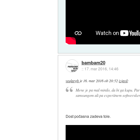
bambam20
::
17. mar 2016, 14:46
veqlargh
je
16. mar 2016 ob 20:52
izjavil
:
Mene je pa mal minilo, da bi ga kupu. Par
samsungom ali pa experiinem softwerskem
Dost počasna zadeva tole.