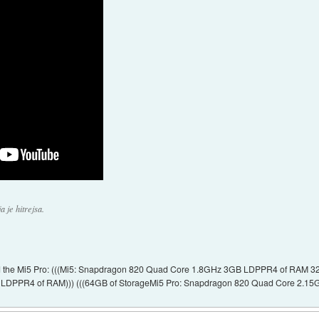
a je hitrejsa.
nd the Mi5 Pro: (((Mi5: Snapdragon 820 Quad Core 1.8GHz 3GB LDPPR4 of RAM 32G
DPPR4 of RAM))) (((64GB of StorageMi5 Pro: Snapdragon 820 Quad Core 2.15