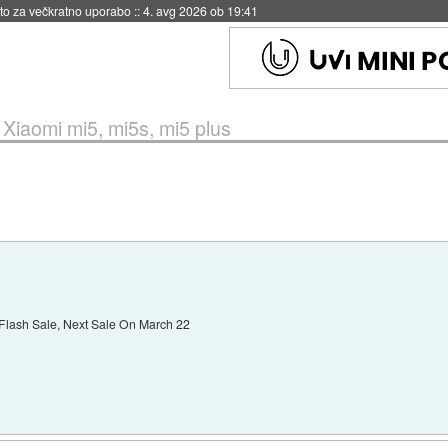
eto za večkratno uporabo
::
4. avg 2026 ob 19:41
»
Xiaomi mi5, mi5s, mi5 plus
d Flash Sale, Next Sale On March 22