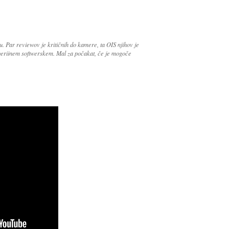
u. Par reviewov je kritičnih do kamere, ta OIS njihov je
eriinem softwerskem. Mal za počakat, če je mogoče