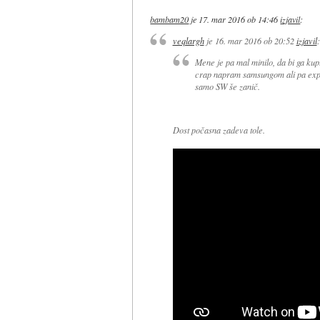
bambam20
je
17. mar 2016 ob 14:46
izjavil
:
veqlargh
je
16. mar 2016 ob 20:52
izjavil
:
Mene je pa mal minilo, da bi ga kup
crap napram samsungom ali pa exp
samo SW še zanič.
Dost počasna zadeva tole.