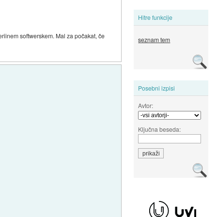
Hitre funkcije
periinem softwerskem. Mal za počakat, če
seznam tem
Posebni izpisi
Avtor:
Ključna beseda: