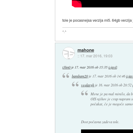
tole je pocasnejsa verzija mi5. 64gb verzija j
^.^
mahone
::
17. mar 2016, 19:03
t3hn0
je
17. mar 2016 ob 15:35
izjavil
:
bambam20
je
17. mar 2016 ob 14:46
izjav
veqlargh
je
16. mar 2016 ob 20:52
Mene je pa mal minilo, da bi
OIS njihov je crap napram 
počakat, če je mogoče samo
Dost počasna zadeva tole.