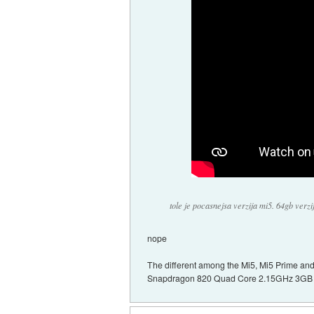
tole je pocasnejsa verzija mi5. 64gb verzij
nope
The different among the Mi5, Mi5 Prime a
Snapdragon 820 Quad Core 2.15GHz 3GB L