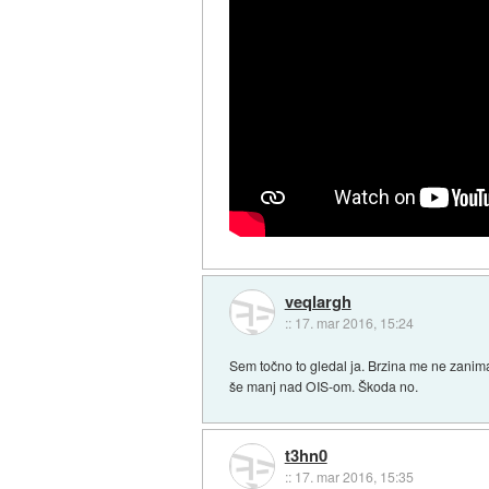
veqlargh
::
17. mar 2016, 15:24
Sem točno to gledal ja. Brzina me ne zanima
še manj nad OIS-om. Škoda no.
t3hn0
::
17. mar 2016, 15:35