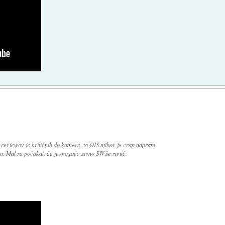
 reviewov je kritičnih do kamere, ta OIS njihov je crap napram
. Mal za počakat, če je mogoče samo SW še zanič.