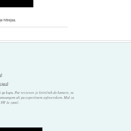
e hitrejsa.
il
:
izjavil
:
 ga kupu. Par reviewov je kritičnih do kamere, ta
samsungom ali pa experiinem softwerskem. Mal za
 SW še zanič.