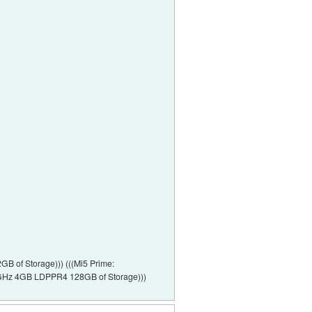
B of Storage))) (((Mi5 Prime:
GHz 4GB LDPPR4 128GB of Storage)))