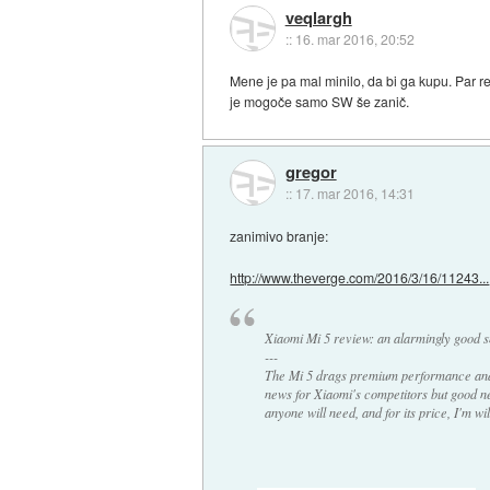
veqlargh
::
16. mar 2016, 20:52
Mene je pa mal minilo, da bi ga kupu. Par 
je mogoče samo SW še zanič.
gregor
::
17. mar 2016, 14:31
zanimivo branje:
http://www.theverge.com/2016/3/16/11243...
Xiaomi Mi 5 review: an alarmingly good 
---
The Mi 5 drags premium performance and fe
news for Xiaomi's competitors but good n
anyone will need, and for its price, I'm w