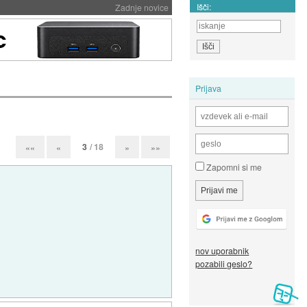
Išči:
Zadnje novice
Prijava
3
/ 18
««
«
»
»»
Zapomni si me
nov uporabnik
pozabili geslo?