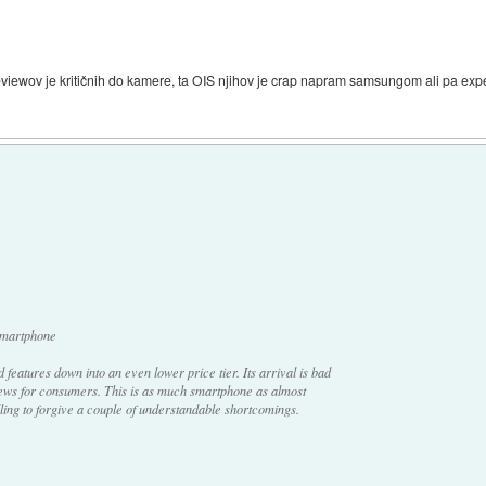
reviewov je kritičnih do kamere, ta OIS njihov je crap napram samsungom ali pa ex
smartphone
atures down into an even lower price tier. Its arrival is bad
ews for consumers. This is as much smartphone as almost
illing to forgive a couple of understandable shortcomings.