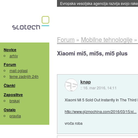
Evropska vesoljska agencija razvija svojo rak
Forum
»
Mobilne tehnologije
Novice
Xiaomi mi5, mi5s, mi5 plus
arhiv
Forum
mali oglasi
teme zadnjih 24h
knap
Članki
::
16. mar 2016, 14:11
Zaposlitve
Xiaomi Mi 5 Sold Out Instantly In The Thir
brskaj
Ostalo
http://www.gizmochina.com/2016/03/15/xi...
pravila
vroča roba