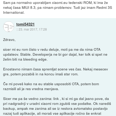
Sam pa normalno uporabljam xiaomi.eu tedenski ROM, ki ima že
nekaj časa MIUI 8.3, pa nimam problemov. Tudi jaz imam Redmi 3S
International.
tomi54321
::
23. mar 2017, 17:28
Zdravo,
sicer mi eu rom čisto v redu deluje, moti pa me da nima OTA
updateov. Stable. Developerja ne bi gor dajal, ker tolk si spet ne
želim biti na bleeding edge.
Enostavno nimam časa spremljat scene ves čas. Nekaj mesecev
gre, potem pozabiš in na koncu imaš star rom.
Če mi poveš kako na eu stable usposobiti OTA, potem bom
razmislil ali je res vredna menjava.
Sicer me pa še vedno zanima: link , ki si mi ga dal jasno pove, da
pri nadgradnji v uradni xiaomi rom zgubiš vse podatke. Ok narediš
backup, ampak me zanima ali se iz restora avtomatsko postavijo
nazaj tudi aplikacije, ali moraš vse aplikacije ročno še enkrat