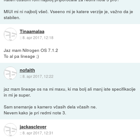
MIUI mi ni najbolj všeč. Vseeno mi je katere verzije je, važno da je
stabilen.
Tinaamalaa
::
8. apr 2017, 12:18
Jaz mam Nitrogen OS 7.1.2
To al pa lineage ;)
nofaith
::
8. apr 2017, 12:22
jaz mam lineage os na mi maxu, ki ma bolj ali manj iste specifikacije
in mi je super.
Sam snemanje s kamero včasih dela včasih ne.
Nevem kako je pri redmi note 3.
jackasclever
::
8. apr 2017, 12:31