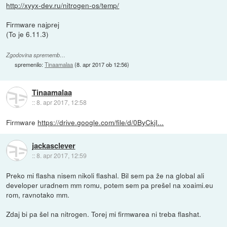
http://xyyx-dev.ru/nitrogen-os/temp/
Firmware najprej
(To je 6.11.3)
Zgodovina sprememb…
spremenilo:
Tinaamalaa
(
8. apr 2017 ob 12:56
)
Tinaamalaa
::
8. apr 2017, 12:58
Firmware
https://drive.google.com/file/d/0ByCkjI...
jackasclever
::
8. apr 2017, 12:59
Preko mi flasha nisem nikoli flashal. Bil sem pa že na global ali
developer uradnem mm romu, potem sem pa prešel na xoaimi.eu
rom, ravnotako mm.
Zdaj bi pa šel na nitrogen. Torej mi firmwarea ni treba flashat.