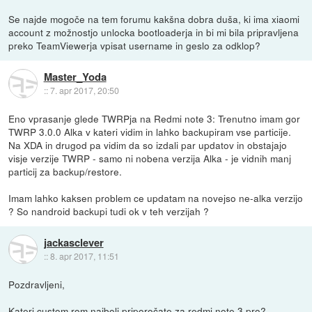
Se najde mogoče na tem forumu kakšna dobra duša, ki ima xiaomi
account z možnostjo unlocka bootloaderja in bi mi bila pripravljena
preko TeamViewerja vpisat username in geslo za odklop?
Master_Yoda
::
7. apr 2017, 20:50
Eno vprasanje glede TWRPja na Redmi note 3: Trenutno imam gor
TWRP 3.0.0 Alka v kateri vidim in lahko backupiram vse particije.
Na XDA in drugod pa vidim da so izdali par updatov in obstajajo
visje verzije TWRP - samo ni nobena verzija Alka - je vidnih manj
particij za backup/restore.
Imam lahko kaksen problem ce updatam na novejso ne-alka verzijo
? So nandroid backupi tudi ok v teh verzijah ?
jackasclever
::
8. apr 2017, 11:51
Pozdravljeni,
Kateri custom rom najbolj priporočate za redmi note 3 pro?