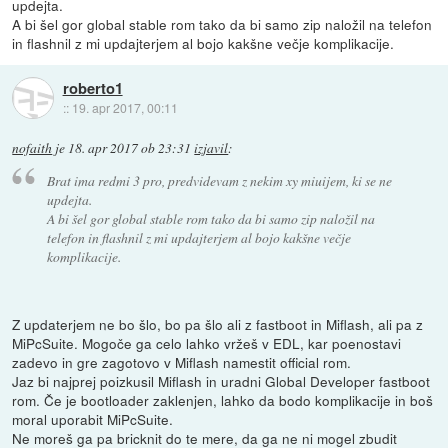
updejta.
A bi šel gor global stable rom tako da bi samo zip naložil na telefon
in flashnil z mi updajterjem al bojo kakšne večje komplikacije.
roberto1
::
19. apr 2017, 00:11
nofaith
je
18. apr 2017 ob 23:31
izjavil
:
Brat ima redmi 3 pro, predvidevam z nekim xy miuijem, ki se ne
updejta.
A bi šel gor global stable rom tako da bi samo zip naložil na
telefon in flashnil z mi updajterjem al bojo kakšne večje
komplikacije.
Z updaterjem ne bo šlo, bo pa šlo ali z fastboot in Miflash, ali pa z
MiPcSuite. Mogoče ga celo lahko vržeš v EDL, kar poenostavi
zadevo in gre zagotovo v Miflash namestit official rom.
Jaz bi najprej poizkusil Miflash in uradni Global Developer fastboot
rom. Če je bootloader zaklenjen, lahko da bodo komplikacije in boš
moral uporabit MiPcSuite.
Ne moreš ga pa bricknit do te mere, da ga ne ni mogel zbudit