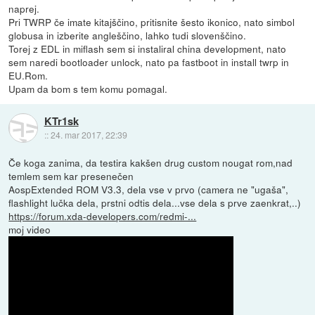
naprej.
Pri TWRP če imate kitajščino, pritisnite šesto ikonico, nato simbol
globusa in izberite angleščino, lahko tudi slovenščino.
Torej z EDL in miflash sem si instaliral china development, nato
sem naredi bootloader unlock, nato pa fastboot in install twrp in
EU.Rom.
Upam da bom s tem komu pomagal.
KTr1sk
::
24. mar 2017, 22:39
Če koga zanima, da testira kakšen drug custom nougat rom,nad
temlem sem kar presenečen
AospExtended ROM V3.3, dela vse v prvo (camera ne "ugaša",
flashlight lučka dela, prstni odtis dela...vse dela s prve zaenkrat,..)
https://forum.xda-developers.com/redmi-...
moj video