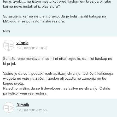
teme, zvoki,... na istem mestu kot pred flashanjem brez da bi rabu
kaj na novo inštalirat iz play stora?
Sprašujem, ker na netu eni pravjo, da je boljš nardit bakcup na
MiCloud in se pol avtomatsko restora.
tomi
vilonja
::
23. mar 2017, 18:22
Sem že rome menjaval in se mi ni nikoli zgodilo, da miui backup ne
bi prijel.
Važno je da se ti podatki vseh aplikacij shranijo, tudi če ti kakšnega
widgeta ne vrže na začetni zaslon ali ozadja ne zamenja ne bo
konec sveta.
Pa edino mislim, da se ti developer nastavitve ne shranijo. Ostalo
pa kolikor vem vse restora.
Dimnik
::
23. mar 2017, 21:29