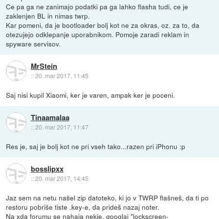
Ce pa ga ne zanimajo podatki pa ga lahko flasha tudi, ce je
zaklenjen BL in nimas twrp.
Kar pomeni, da je bootloader bolj kot ne za okras, oz. za to, da
otezujejo odklepanje uporabnikom. Pomoje zaradi reklam in
spyware servisov.
MrStein
::
20. mar 2017, 11:45
Saj nisi kupil Xiaomi, ker je varen, ampak ker je poceni.
Tinaamalaa
::
20. mar 2017, 11:47
Res je, saj je bolj kot ne pri vseh tako...razen pri iPhonu :p
bosslipxx
::
20. mar 2017, 14:45
Jaz sem na netu našel zip datoteko, ki jo v TWRP flašneš, da ti po
restoru pobriše tiste .key-e, da prideš nazaj noter.
Na xda forumu se nahaja nekje, googlaj "lockscreen-