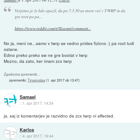
Verjetno je že kdo opazil, da po 7.3.30 ne more več v TWRP in da
gre root pa pa...
https://www.reddit.com/r/Xiaomi/comment...
No ja, meni ne...samo v twrp se vedno prides fizicno :) pa root tudi
ostane.
Edino preko preko sw ne gre bootat v twrp
Mozno, da zato, ker imam zcx twrp
Zgodovina sprememb…
spremenilo:
Tinaamalaa
(
1. apr 2017 ob 13:47
)
Samael
::
1. apr 2017, 14:24
ja, saj iz komentarjev je razvidno da zcx twrp ni affected.
Karlos
::
4. apr 2017, 19:44