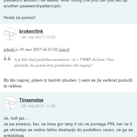
another password/pattern/pin.
Hvala za pomoč!
broken/link
::
20. mar 2017, 10:23
tebodi
je
19. mar 2017 ob 23:02
izjavil
:
A je kdo imel podobno neumnost - če v TWRP zbrišem *.key
datoteke, bo potem brez problemov šlo naprej?
Bo šlo naprej. pišem iz lastnih izkušen :) sem se že večkrat poslužil
te rešitve.
Tinaamalaa
::
20. mar 2017, 11:29
Ja, tudi jaz...
Je pa smesno, ker, ce imas gor twrp ti nic ne pomaga PIN, ker ce ti
ga ukradejo se vedno lahko dostopijo do podatkov, razen, ce ga se
enkriptiras.