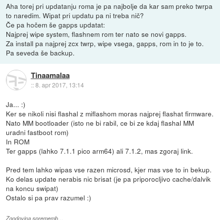
Aha torej pri updatanju roma je pa najbolje da kar sam preko twrpa
to naredim. Wipat pri updatu pa ni treba nič?
Če pa hočem še gapps updatat:
Najprej wipe system, flashnem rom ter nato se novi gapps.
Za install pa najprej zcx twrp, wipe vsega, gapps, rom in to je to.
Pa seveda še backup.
Tinaamalaa
::
8. apr 2017, 13:14
Ja... :)
Ker se nikoli nisi flashal z miflashom moras najprej flashat firmware.
Nato MM bootloader (isto ne bi rabil, ce bi ze kdaj flashal MM
uradni fastboot rom)
In ROM
Ter gapps (lahko 7.1.1 pico arm64) ali 7.1.2, mas zgoraj link.
Pred tem lahko wipas vse razen microsd, kjer mas vse to in bekup.
Ko delas update nerabis nic brisat (je pa priporocljivo cache/dalvik
na koncu swipat)
Ostalo si pa prav razumel :)
Zgodovina sprememb…