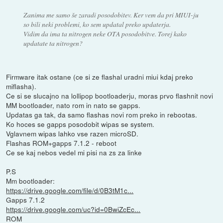
Zanima me samo še zaradi posodobitev. Ker vem da pri MIUI-ju
so bili neki problemi, ko sem updatal preko updaterja.
Vidim da ima ta nitrogen neke OTA posodobitve. Torej kako
updatate ta nitrogen?
Firmware itak ostane (ce si ze flashal uradni miui kdaj preko
miflasha).
Ce si se slucajno na lollipop bootloaderju, moras prvo flashnit novi
MM bootloader, nato rom in nato se gapps.
Updatas ga tak, da samo flashas novi rom preko in rebootas.
Ko hoces se gapps posodobit wipas se system.
Vglavnem wipas lahko vse razen microSD.
Flashas ROM+gapps 7.1.2 - reboot
Ce se kaj nebos vedel mi pisi na zs za linke
P.S
Mm bootloader:
https://drive.google.com/file/d/0B3tM1c...
Gapps 7.1.2
https://drive.google.com/uc?id=0BwiZcEc...
ROM