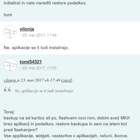
inštalirat in nato narediti restore podatkov.
tomi
vilonja
::
23. mar 2017, 17:49
Ne, aplikacije se ti tudi instalirajo.
tomi54321
::
23. mar 2017, 17:55
vilonja
je
23. mar 2017 ob 17:49
izjavil
:
Ne, aplikacije se ti tudi instalirajo.
Torej:
backup na sd kartico ali pc, flashnem novi rom, dobim svež MIUI
brez aplikacij in podatkov, restore backupa in sem na istem kot
pred flashanjem?
Vse applikacije, widgeti, nastavitve v aplikacijah, računi, ikonce,