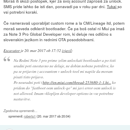
Moraš iti skozi postopek, kjer za svoj account zaprosiš za unlock.
SMS pride lahko še isti dan, ponavadi pa v roku par dni.
Tukaj
so
vsi potrebni koraki.
Če nameravaš uporabljat custom rome a la CM/Lineage itd, potem
moraš seveda odklenit bootloader. Če pa boš ostal ni Miui pa imaš
za Note 3 Pro Global Developer rom, ki deluje res odlično s
slovenskim jezikom in rednimi OTA posodobitvami.
Excavator
je
20. mar 2017 ob 17:52
izjavil
:
Na Redmi Note 3 pro prime zelim unlockati bootloader a po tisti
uradni poti enostavno ne deluje, ne dobim nobene potrditve, ko
pa se prijavim z accountom v unlock-tool mi napiše da moram
pisati tisto prijavo.
Po neuradni poti (
http://en.miui.com/thread-253680-1-1.ht...
ko
pridem do "fastboot oem unlock-go" mi javi error oem unlock is
not allowed. Imam vklopljen developer options in vse potrebne
nastavitve.
Zgodovina sprememb…
spremenil:
roberto1
(
20. mar 2017 ob 20:04
)