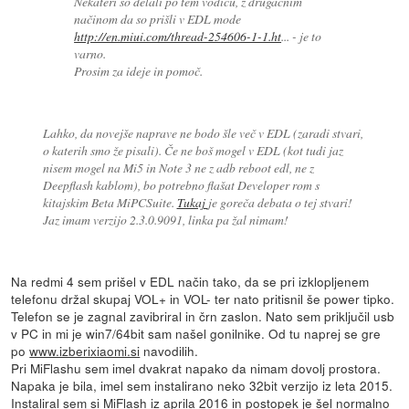
Nekateri so delali po tem vodiču, z drugačnim
načinom da so prišli v EDL mode
http://en.miui.com/thread-254606-1-1.ht
... - je to
varno.
Prosim za ideje in pomoč.
Lahko, da novejše naprave ne bodo šle več v EDL (zaradi stvari,
o katerih smo že pisali). Če ne boš mogel v EDL (kot tudi jaz
nisem mogel na Mi5 in Note 3 ne z adb reboot edl, ne z
Deepflash kablom), bo potrebno flašat Developer rom s
kitajskim Beta MiPCSuite.
Tukaj
je goreča debata o tej stvari!
Jaz imam verzijo 2.3.0.9091, linka pa žal nimam!
Na redmi 4 sem prišel v EDL način tako, da se pri izklopljenem
telefonu držal skupaj VOL+ in VOL- ter nato pritisnil še power tipko.
Telefon se je zagnal zavibriral in črn zaslon. Nato sem priključil usb
v PC in mi je win7/64bit sam našel gonilnike. Od tu naprej se gre
po
www.izberixiaomi.si
navodilih.
Pri MiFlashu sem imel dvakrat napako da nimam dovolj prostora.
Napaka je bila, imel sem instalirano neko 32bit verzijo iz leta 2015.
Instaliral sem si MiFlash iz aprila 2016 in postopek je šel normalno