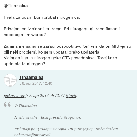
@Tinamalaa
Hvala za odziv. Bom probal nitrogen os.
Prihajam pa iz xiaomi.eu roma. Pri nitrogenu ni treba flashati
nobenega firmwarea?
Zanima me samo še zaradi posodobitev. Ker vem da pri MIUI-ju so
bili neki problemi, ko sem updatal preko updaterja.
Vidim da ima ta nitrogen neke OTA posodobitve. Torej kako
updatate ta nitrogen?
Tinaamalaa
::
8. apr 2017, 12:40
jackasclever
je
8. apr 2017 ob 12:31
izjavil
:
@Tinamalaa
Hvala za odziv. Bom probal nitrogen os.
Prihajam pa iz xiaomi.eu roma. Pri nitrogenu ni treba flashati
nobenega firmwarea?