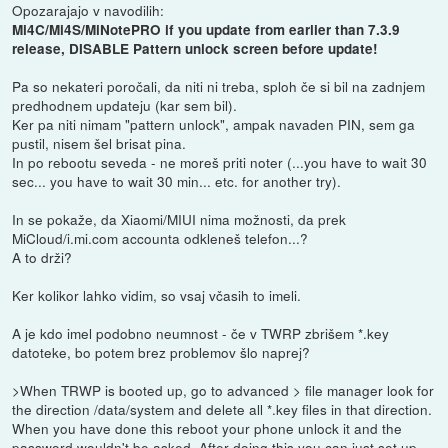
Opozarajajo v navodilih:
Mi4C/Mi4S/MiNotePRO if you update from earlier than 7.3.9
release, DISABLE Pattern unlock screen before update!
Pa so nekateri poročali, da niti ni treba, sploh če si bil na zadnjem
predhodnem updateju (kar sem bil).
Ker pa niti nimam "pattern unlock", ampak navaden PIN, sem ga
pustil, nisem šel brisat pina.
In po rebootu seveda - ne moreš priti noter (...you have to wait 30
sec... you have to wait 30 min... etc. for another try).
In se pokaže, da Xiaomi/MIUI nima možnosti, da prek
MiCloud/i.mi.com accounta odkleneš telefon...?
A to drži?
Ker kolikor lahko vidim, so vsaj včasih to imeli.
A je kdo imel podobno neumnost - če v TWRP zbrišem *.key
datoteke, bo potem brez problemov šlo naprej?
>When TRWP is booted up, go to advanced > file manager look for
the direction /data/system and delete all *.key files in that direction.
When you have done this reboot your phone unlock it and the
password wouldn't be asked. After doing this you can just set up