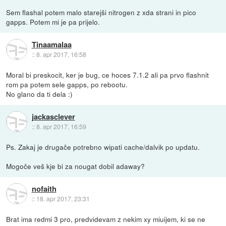
Sem flashal potem malo starejši nitrogen z xda strani in pico
gapps. Potem mi je pa prijelo.
Tinaamalaa
::
8. apr 2017, 16:58
Moral bi preskocit, ker je bug, ce hoces 7.1.2 ali pa prvo flashnit
rom pa potem sele gapps, po rebootu.
No glano da ti dela :)
jackasclever
::
8. apr 2017, 16:59
Ps. Zakaj je drugače potrebno wipati cache/dalvik po updatu.
Mogoče veš kje bi za nougat dobil adaway?
nofaith
::
18. apr 2017, 23:31
Brat ima redmi 3 pro, predvidevam z nekim xy miuijem, ki se ne