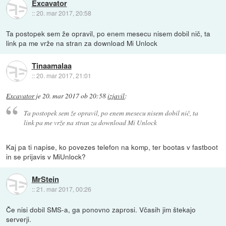
Excavator
::
20. mar 2017, 20:58
Ta postopek sem že opravil, po enem mesecu nisem dobil nič, ta
link pa me vrže na stran za download Mi Unlock
Tinaamalaa
::
20. mar 2017, 21:01
Excavator
je
20. mar 2017 ob 20:58
izjavil
:
Ta postopek sem že opravil, po enem mesecu nisem dobil nič, ta
link pa me vrže na stran za download Mi Unlock
Kaj pa ti napise, ko povezes telefon na komp, ter bootas v fastboot
in se prijavis v MiUnlock?
MrStein
::
21. mar 2017, 00:26
Če nisi dobil SMS-a, ga ponovno zaprosi. Včasih jim štekajo
serverji.