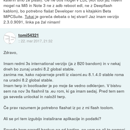
mogel na Mi5 in Note 3 ne z adb reboot edl, ne z Deepflash
kablom), bo potrebno flašat Developer rom s kitajskim Beta
MiPCSuite.
Tukaj
je goreča debata o tej stvari! Jaz imam verzijo
2.3.0.9091, linka pa žal nimam!
tomi54321
::
22. mar 2017, 21:32
Zdravo,
Imam redmi 3s international verzijo (ja z B20 bandom) in v nekaj
dneh bo zunaj uradni 8.2 global stable.
zanima me, kako najvarneje preiti iz xiaomi.eu 8.1.4.0 stable roma
na uradni 8.2 global stable.
Imam twrp in bootloader je po moje še vedno odklenjen. V bistvu
sem na nov 3s flashnil ta .eu rom, ki ga imam sedaj. Pred tem sem
ga seveda unlockal in naložil twrp.
Če prav razumem je potrebno flashat iz pc z mi flash toolom.
Ali se pri tem izgubijo instalirane aplikacije in podatki?
Seveda bom naredil backup na sd kartico, ne vem pa ali to pomeni,