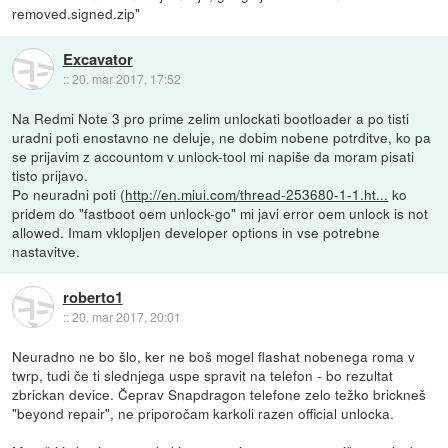
removed.signed.zip"
Excavator
::
20. mar 2017, 17:52
Na Redmi Note 3 pro prime zelim unlockati bootloader a po tisti
uradni poti enostavno ne deluje, ne dobim nobene potrditve, ko pa
se prijavim z accountom v unlock-tool mi napiše da moram pisati
tisto prijavo.
Po neuradni poti (
http://en.miui.com/thread-253680-1-1.ht...
ko
pridem do "fastboot oem unlock-go" mi javi error oem unlock is not
allowed. Imam vklopljen developer options in vse potrebne
nastavitve.
roberto1
::
20. mar 2017, 20:01
Neuradno ne bo šlo, ker ne boš mogel flashat nobenega roma v
twrp, tudi če ti slednjega uspe spravit na telefon - bo rezultat
zbrickan device. Čeprav Snapdragon telefone zelo težko brickneš
"beyond repair", ne priporočam karkoli razen official unlocka.