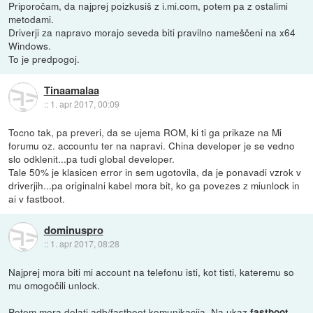
Priporočam, da najprej poizkusiš z i.mi.com, potem pa z ostalimi
metodami.
Driverji za napravo morajo seveda biti pravilno nameščeni na x64
Windows.
To je predpogoj.
Tinaamalaa
::
1. apr 2017, 00:09
Tocno tak, pa preveri, da se ujema ROM, ki ti ga prikaze na Mi
forumu oz. accountu ter na napravi. China developer je se vedno
slo odklenit...pa tudi global developer.
Tale 50% je klasicen error in sem ugotovila, da je ponavadi vzrok v
driverjih...pa originalni kabel mora bit, ko ga povezes z miunlock in
ai v fastboot.
dominuspro
::
1. apr 2017, 08:28
Najprej mora biti mi account na telefonu isti, kot tisti, kateremu so
mu omogočili unlock.
Potem mora delati adb/fastboot komunikacija. Na ukaz
fastboot