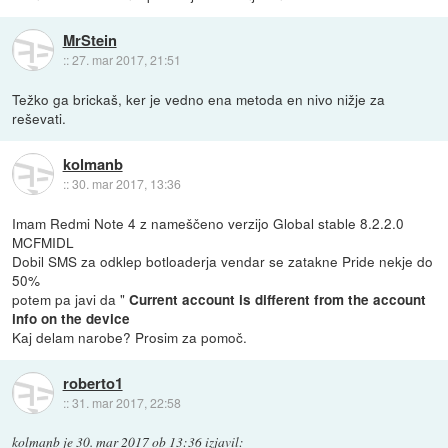
MrStein
::
27. mar 2017, 21:51
Težko ga brickaš, ker je vedno ena metoda en nivo nižje za
reševati.
kolmanb
::
30. mar 2017, 13:36
Imam Redmi Note 4 z nameščeno verzijo Global stable 8.2.2.0
MCFMIDL
Dobil SMS za odklep botloaderja vendar se zatakne Pride nekje do
50%
potem pa javi da "
Current account is different from the account
info on the device
Kaj delam narobe? Prosim za pomoč.
roberto1
::
31. mar 2017, 22:58
kolmanb
je
30. mar 2017 ob 13:36
izjavil
: