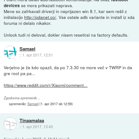
se mora prikazati naprava.
devices
Mene so zafrkavali driverji in neprijazen win 8.1, kar sem rešil z
inštalacijo
http://pdanet.co/
. Vse ostale adb variante in install iz xda
foruma ni delalo nikakor.
Unlock tudi ni deloval, dokler nisem resetiral na factory defaults.
Samael
::
1. apr 2017, 12:51
Verjetno je že kdo opazil, da po 7.3.30 ne more več v TWRP in da
gre root pa pa...
https://www.reddit.com/r/Xiaomi/comment...
Zgodovina sprememb…
spremenilo:
Samael
(
1. apr 2017 ob 12:59
)
Tinaamalaa
::
1. apr 2017, 13:45
Samael
je
1. apr 2017 ob 12:51
izjavil
: