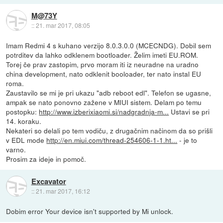
M@73Y
::
21. mar 2017, 08:05
Imam Redmi 4 s kuhano verzijo 8.0.3.0.0 (MCECNDG). Dobil sem
potrditev da lahko odklenem bootloader. Želim imeti EU.ROM.
Torej če prav zastopim, prvo moram iti iz neuradne na uradno
china development, nato odklenit booloader, ter nato instal EU
roma.
Zaustavilo se mi je pri ukazu "adb reboot edl". Telefon se ugasne,
ampak se nato ponovno zažene v MIUI sistem. Delam po temu
postopku:
http://www.izberixiaomi.si/nadgradnja-m...
Ustavi se pri
14. koraku.
Nekateri so delali po tem vodiču, z drugačnim načinom da so prišli
v EDL mode
http://en.miui.com/thread-254606-1-1.ht...
- je to
varno.
Prosim za ideje in pomoč.
Excavator
::
21. mar 2017, 16:12
Dobim error Your device isn't supported by Mi unlock.