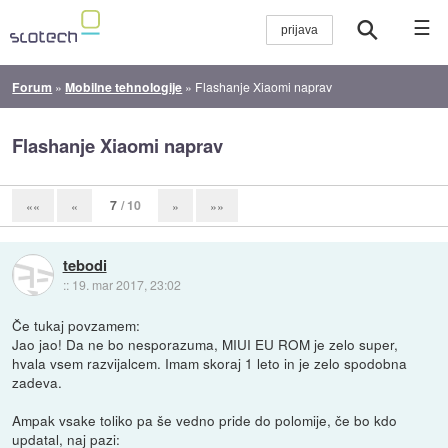
☰
Forum
»
Mobilne tehnologije
»
Flashanje Xiaomi naprav
Flashanje Xiaomi naprav
7
/ 10
««
«
»
»»
tebodi
::
19. mar 2017, 23:02
Če tukaj povzamem:
Jao jao! Da ne bo nesporazuma, MIUI EU ROM je zelo super,
hvala vsem razvijalcem. Imam skoraj 1 leto in je zelo spodobna
zadeva.
Ampak vsake toliko pa še vedno pride do polomije, če bo kdo
updatal, naj pazi: