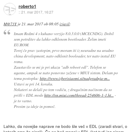
roberto1
::
21. mar 2017, 16:27
M@73Y
je
21. mar 2017 ob 08:05
izjavil
:
Imam Redmi 4 s kuhano verzijo 8.0.3.0.0 (MCECNDG). Dobil
sem potrditev da lahko odklenem bootloader. Želim imeti
EU.ROM.
Torej če prav zastopim, prvo moram iti iz neuradne na uradno
china development, nato odklenit booloader, ter nato instal EU
roma.
Zaustavilo se mi je pri ukazu "adb reboot edl". Telefon se
ugasne, ampak se nato ponovno zažene v MIUI sistem. Delam po
temu postopku:
http://www.izberixiaomi.si/nadgradnja-m...
Ustavi se pri 14. koraku.
Nekateri so delali po tem vodiču, z drugačnim načinom da so
prišli v EDL mode
http://en.miui.com/thread-254606-1-1.ht...
-
je to varno.
Prosim za ideje in pomoč.
Lahko, da novejše naprave ne bodo šle več v EDL (zaradi stvari, o
katerih smo že pisali). Če ne boš mogel v EDL (kot tudi jaz nisem