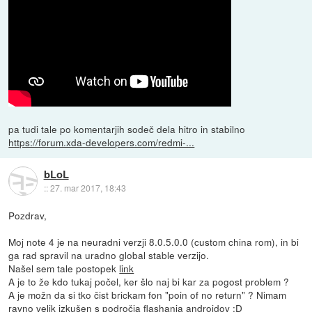
pa tudi tale po komentarjih sodeč dela hitro in stabilno
https://forum.xda-developers.com/redmi-...
bLoL
::
27. mar 2017, 18:43
Pozdrav,
Moj note 4 je na neuradni verzji 8.0.5.0.0 (custom china rom), in bi
ga rad spravil na uradno global stable verzijo.
Našel sem tale postopek
link
A je to že kdo tukaj počel, ker šlo naj bi kar za pogost problem ?
A je možn da si tko čist brickam fon "poin of no return" ? Nimam
ravno velik izkušen s področja flashanja androidov :D