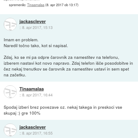
spremenilo:
Tinaamalaa
(
8. apr 2017 ob 13:17
)
jackasclever
::
8. apr 2017, 15:13
Imam en problem.
Naredil točno tako, kot si napisal.
Zdaj, ko se mi pa odpre čarovnik za namestitev na telefonu,
izberem nastavi kot novo napravo. Zdaj telefon išče posodobitve in
čez nekaj trenutkov se čarovnik za namestitev ustavi in sem spet
na začetku.
Tinaamalaa
::
8. apr 2017, 16:44
Spodaj izberi brez povezave oz. nekaj takega in preskoci vse
skupaj :) gre 100%
jackasclever
::
8. apr 2017, 16:55