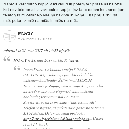
Narediš varnostno kopijo v mi cloud in potem te vpraša ali naložiš
kot nov telefon ali iz varnostne kopije, jaz tako delam ko zamenjam
telefon in mi ostanejo vse nastavitve in ikone....najprej z rn3 na
mi5, potem z mi5 na mi5s in mi5s na rn3....
M@73Y
::
24. mar 2017, 07:53
roberto1
je
21. mar 2017 ob 16:27
izjavil
:
M@73Y
je
21. mar 2017 ob 08:05
izjavil
:
Imam Redmi 4 s kuhano verzijo 8.0.3.0.0
(MCECNDG). Dobil sem potrditev da lahko
odklenem bootloader. Želim imeti EU.ROM.
Torej če prav zastopim, prvo moram iti iz neuradne
na uradno china development, nato odklenit
booloader, ter nato instal EU roma.
Zaustavilo se mi je pri ukazu "adb reboot edl".
Telefon se ugasne, ampak se nato ponovno zažene v
MIUI sistem. Delam po temu postopku:
http://www.izberixiaomi.si/nadgradnja-m
... Ustavi
se pri 14. koraku.