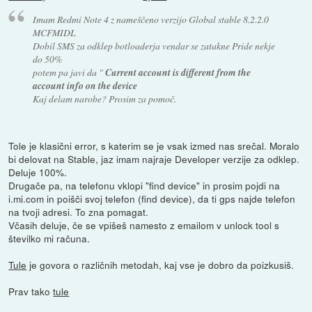
Imam Redmi Note 4 z nameščeno verzijo Global stable 8.2.2.0
MCFMIDL
Dobil SMS za odklep botloaderja vendar se zatakne Pride nekje
do 50%
potem pa javi da "
Current account is different from the
account info on the device
Kaj delam narobe? Prosim za pomoč.
Tole je klasični error, s katerim se je vsak izmed nas srečal. Moralo
bi delovat na Stable, jaz imam najraje Developer verzije za odklep.
Deluje 100%.
Drugače pa, na telefonu vklopi "find device" in prosim pojdi na
i.mi.com in poišči svoj telefon (find device), da ti gps najde telefon
na tvoji adresi. To zna pomagat.
Včasih deluje, če se vpišeš namesto z emailom v unlock tool s
številko mi računa.
Tule
je govora o različnih metodah, kaj vse je dobro da poizkusiš.
Prav tako
tule