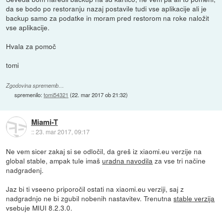
da se bodo po restoranju nazaj postavile tudi vse aplikacije ali je
backup samo za podatke in moram pred restorom na roke naložit
vse aplikacije.
Hvala za pomoč
tomi
Zgodovina sprememb…
spremenilo:
tomi54321
(
22. mar 2017 ob 21:32
)
Miami-T
::
23. mar 2017, 09:17
Ne vem sicer zakaj si se odločil, da greš iz xiaomi.eu verzije na
global stable, ampak tule imaš
uradna navodila
za vse tri načine
nadgradenj.
Jaz bi ti vseeno priporočil ostati na xiaomi.eu verziji, saj z
nadgradnjo ne bi zgubil nobenih nastavitev. Trenutna
stable verzija
vsebuje MIUI 8.2.3.0.