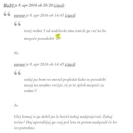
BlaY0
je
8. apr 2016 ob 20:20
izjavil
:
gregor
je
8. apr 2016 ob 14:45
izjavil
:
torej redmi 3 od sodelavke ima rom ki ga več ne bo
mogoče posodobit
Ne.
gregor
je
8. apr 2016 ob 14:45
izjavil
:
sedaj pa bom res moral pogledat kako se posodobi
nazaj na uradno verzijo, če je to sploh mogoče za
redmi 3
Je.
Glej komaj si ga dobil pa že hočeš nekaj nadgrajevati. Zakaj
točno? Daj uporabljaj ga vsaj pol leta in potem nadgradi če bo
res potrebno.