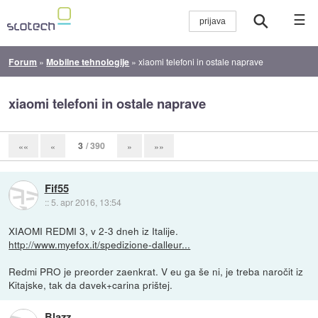
☰
Forum
»
Mobilne tehnologije
»
xiaomi telefoni in ostale naprave
xiaomi telefoni in ostale naprave
3
/ 390
««
«
»
»»
Fif55
::
5. apr 2016, 13:54
XIAOMI REDMI 3, v 2-3 dneh iz Italije.
http://www.myefox.it/spedizione-dalleur...
Redmi PRO je preorder zaenkrat. V eu ga še ni, je treba naročit iz
Kitajske, tak da davek+carina prištej.
Blazz