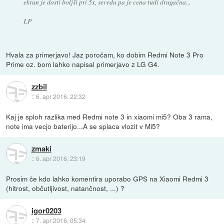
ekran je dosti boljši pri 5x, seveda pa je cena tudi drugačna...
LP
Hvala za primerjavo! Jaz poročam, ko dobim Redmi Note 3 Pro
Prime oz. bom lahko napisal primerjavo z LG G4.
zzbil
::
6. apr 2016, 22:32
Kaj je sploh razlika med Redmi note 3 in xiaomi mi5? Oba 3 rama,
note ima vecjo baterijo...A se splaca vlozit v Mi5?
zmaki
::
6. apr 2016, 23:19
Prosim če kdo lahko komentira uporabo GPS na Xiaomi Redmi 3
(hitrost, občutljivost, natančnost, ...) ?
igor0203
::
7. apr 2016, 05:34