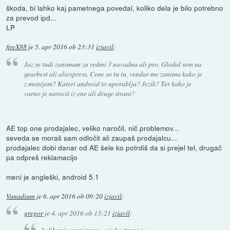
škoda, bi lahko kaj pametnega povedal, koliko dela je bilo potrebno
za prevod ipd...
LP
fireX88
je
5. apr 2016 ob 23:31
izjavil
:
Jaz se tudi zanimam za redmi 3 navadna ali pro. Gledal sem na
gearbest ali aliexpress. Cene so tu tu, vendar me zanima kako je
z menijem? Kateri android to uporablja? Jezik? Ter kako je
varno je narocit iz ene ali druge strani?
AE top one prodajalec, veliko naročil, nič problemov...
seveda se moraš sam odločit ali zaupaš prodajalcu...
prodajalec dobi danar od AE šele ko potrdiš da si prejel tel, drugač
pa odpreš reklamacijo
meni je angleški, android 5.1
Vanadium
je
6. apr 2016 ob 09:20
izjavil
:
gregor
je
4. apr 2016 ob 13:21
izjavil
:
kolikor je meni znano, ni slo strani na