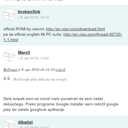
broken/link
::
8. apr 2016, 14:10
official ROMi by xiaomi:
http://en.miui.com/download.html
pa še official english Mi PC suite:
http://en.miui.com/thread-92720-
1-1.html
Mare3
::
8. apr 2016, 14:34
Bellzmet
je
8. apr 2016 ob 14:10
izjavil
:
Pa Google play dela na tej verziji?
Dela ampak sem se moral malo pomatrati da sem našel
delujočega. Preko programa Google installer sem naložil google
play ter ostale googlove aplikacije.
dibatist
::
8. apr 2016, 14:44