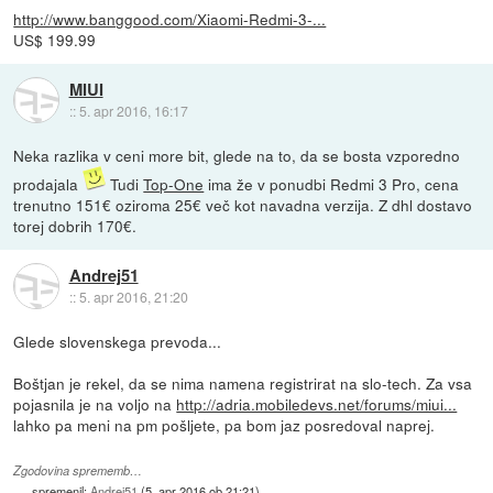
http://www.banggood.com/Xiaomi-Redmi-3-...
US$ 199.99
MIUI
::
5. apr 2016, 16:17
Neka razlika v ceni more bit, glede na to, da se bosta vzporedno
prodajala
Tudi
Top-One
ima že v ponudbi Redmi 3 Pro, cena
trenutno 151€ oziroma 25€ več kot navadna verzija. Z dhl dostavo
torej dobrih 170€.
Andrej51
::
5. apr 2016, 21:20
Glede slovenskega prevoda...
Boštjan je rekel, da se nima namena registrirat na slo-tech. Za vsa
pojasnila je na voljo na
http://adria.mobiledevs.net/forums/miui...
lahko pa meni na pm pošljete, pa bom jaz posredoval naprej.
Zgodovina sprememb…
spremenil:
Andrej51
(
5. apr 2016 ob 21:21
)