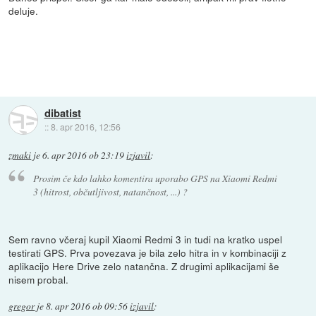
deluje.
dibatist
::
8. apr 2016, 12:56
zmaki
je
6. apr 2016 ob 23:19
izjavil
:
Prosim če kdo lahko komentira uporabo GPS na Xiaomi Redmi
3 (hitrost, občutljivost, natančnost, ...) ?
Sem ravno včeraj kupil Xiaomi Redmi 3 in tudi na kratko uspel
testirati GPS. Prva povezava je bila zelo hitra in v kombinaciji z
aplikacijo Here Drive zelo natančna. Z drugimi aplikacijami še
nisem probal.
gregor
je
8. apr 2016 ob 09:56
izjavil
: