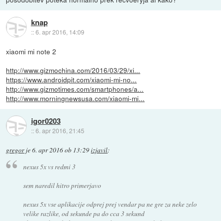
knap
::
6. apr 2016, 14:09
xiaomi mi note 2
http://www.gizmochina.com/2016/03/29/xi...
https://www.androidpit.com/xiaomi-mi-no...
http://www.gizmotimes.com/smartphones/a...
http://www.morningnewsusa.com/xiaomi-mi...
igor0203
::
6. apr 2016, 21:45
gregor
je
6. apr 2016 ob 13:29
izjavil
:
nexus 5x vs redmi 3
sem naredil hitro primerjavo
nexus 5x vse aplikacije odprej prej vendar pa ne gre za neke zelo
velike razlike, od sekunde pa do cca 3 sekund