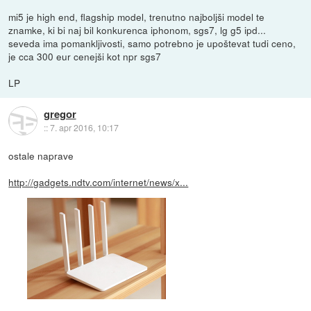
mi5 je high end, flagship model, trenutno najboljši model te
znamke, ki bi naj bil konkurenca iphonom, sgs7, lg g5 ipd...
seveda ima pomankljivosti, samo potrebno je upoštevat tudi ceno,
je cca 300 eur cenejši kot npr sgs7
LP
gregor
::
7. apr 2016, 10:17
ostale naprave
http://gadgets.ndtv.com/internet/news/x...