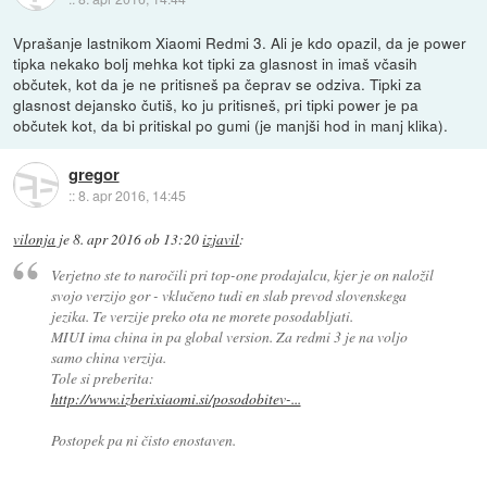
Vprašanje lastnikom Xiaomi Redmi 3. Ali je kdo opazil, da je power
tipka nekako bolj mehka kot tipki za glasnost in imaš včasih
občutek, kot da je ne pritisneš pa čeprav se odziva. Tipki za
glasnost dejansko čutiš, ko ju pritisneš, pri tipki power je pa
občutek kot, da bi pritiskal po gumi (je manjši hod in manj klika).
gregor
::
8. apr 2016, 14:45
vilonja
je
8. apr 2016 ob 13:20
izjavil
:
Verjetno ste to naročili pri top-one prodajalcu, kjer je on naložil
svojo verzijo gor - vklučeno tudi en slab prevod slovenskega
jezika. Te verzije preko ota ne morete posodabljati.
MIUI ima china in pa global version. Za redmi 3 je na voljo
samo china verzija.
Tole si preberita:
http://www.izberixiaomi.si/posodobitev-...
Postopek pa ni čisto enostaven.