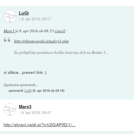
LuGi
::
8. apr 2016, 09:17
Mare3
je
8. apr 2016 ob 08:53
izjavil
:
http://shrani.najdi.si/nalozi1.php
Za pribpližno predstavo koliko baterija drži na Redmi 3...
ni slikce.. preveri link :)
Zgodovina sprememb…
spremenil:
LuGi
(
8. apr 2016 ob 09:18
)
Mare3
::
8. apr 2016, 09:47
http://shrani.najdi.si/?v/t/2GjAPIfD/1/...