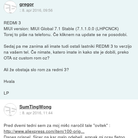
gregor
::
8. apr 2016, 09:56
REDMI 3
MIUI version: MIUI Global 7.1 Stable (7.1.1.0.0 (LHPCNCK)
Torej to piše na telefonu. Če kliknem na update se ne posodobi.
Sedaj pa me zanima ali imate tudi ostali lastniki REDMI 3 to verzijo
na vašem tel. Če nimate, katero imate in kako ste je dobili, preko
OTA oz custom rom oz?
Ali že obstaja slo rom za redmi 3?
Hvala
LP
SumTingWong
::
8. apr 2016, 11:44
Pred dvemi tedni sem za moj mi4c naročil tale "ovitek" :
http://www.aliexpress.com/item/100-orig...
Danes prispel. Sicer ga kar malo odebeli, ampak mi prav fletno