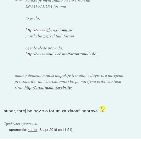
EN.MIUI.COM forumu
to je slo:
http://www.izberixiaomi.si/
morda bo zaživel tudi forum
oz tole glede prevoda:
http://www.miui.website/forums/miui-slo
...
imamo domeno miui.si ampak je trenutno v dogovoru narejena
preusmeritev na izberixiaomi.si bo pa narejena približno taka
stran
http://croatia.miui.website/
super, torej bo nov slo forum za xiaomi naprave
Zgodovina sprememb…
spremenilo:
kumer
(
6. apr 2016 ob 11:51
)