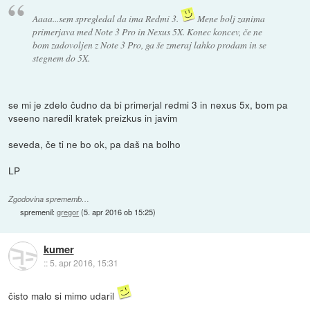
Aaaa...sem spregledal da ima Redmi 3.
Mene bolj zanima
primerjava med Note 3 Pro in Nexus 5X. Konec koncev, če ne
bom zadovoljen z Note 3 Pro, ga še zmeraj lahko prodam in se
stegnem do 5X.
se mi je zdelo čudno da bi primerjal redmi 3 in nexus 5x, bom pa
vseeno naredil kratek preizkus in javim
seveda, če ti ne bo ok, pa daš na bolho
LP
Zgodovina sprememb…
spremenil:
gregor
(
5. apr 2016 ob 15:25
)
kumer
::
5. apr 2016, 15:31
čisto malo si mimo udaril