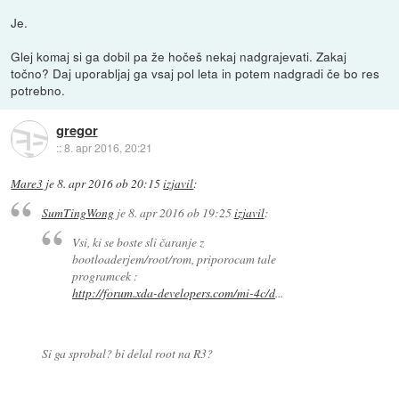
Je.
Glej komaj si ga dobil pa že hočeš nekaj nadgrajevati. Zakaj
točno? Daj uporabljaj ga vsaj pol leta in potem nadgradi če bo res
potrebno.
gregor
::
8. apr 2016, 20:21
Mare3
je
8. apr 2016 ob 20:15
izjavil
:
SumTingWong
je
8. apr 2016 ob 19:25
izjavil
:
Vsi, ki se boste sli čaranje z
bootloaderjem/root/rom, priporocam tale
programcek :
http://forum.xda-developers.com/mi-4c/d
...
Si ga sprobal? bi delal root na R3?