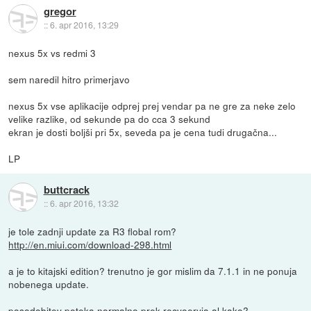
gregor
::
6. apr 2016, 13:29
nexus 5x vs redmi 3
sem naredil hitro primerjavo
nexus 5x vse aplikacije odprej prej vendar pa ne gre za neke zelo
velike razlike, od sekunde pa do cca 3 sekund
ekran je dosti boljši pri 5x, seveda pa je cena tudi drugačna...
LP
buttcrack
::
6. apr 2016, 13:32
je tole zadnji update za R3 flobal rom?
http://en.miui.com/download-298.html
a je to kitajski edition? trenutno je gor mislim da 7.1.1 in ne ponuja
nobenega update.
posodobitev poteka normalno prek recvoeryja al kako?