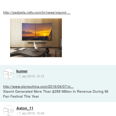
http://gadgets.ndtv.com/tv/news/xiaomi-...
kumer
::
7. apr 2016, 15:15
http://www.gizmochina.com/2016/04/07/xi...
Xiaomi Generated More Than $288 Million In Revenue During Mi
Fan Festival This Year
Aston_11
::
7. apr 2016, 15:49