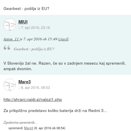
Gearbest - pošilja iz EU?
MIUI
::
7. apr 2016, 23:16
Aston_11
je
7. apr 2016 ob 15:49
izjavil
:
Gearbest - pošilja iz EU?
V Slovenijo žal ne. Razen, če so v zadnjem mesecu kaj spremenili,
ampak dvomim.
Mare3
::
8. apr 2016, 08:53
http://shrani.najdi.si/nalozi1.php
Za pribpližno predstavo koliko baterija drži na Redmi 3...
Zgodovina sprememb…
spremenil:
Mare3
(
8. apr 2016 ob 08:54
)