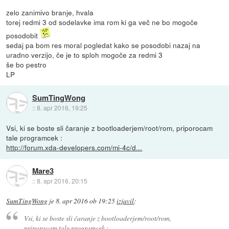
zelo zanimivo branje, hvala
torej redmi 3 od sodelavke ima rom ki ga več ne bo mogoče
posodobit
sedaj pa bom res moral pogledat kako se posodobi nazaj na
uradno verzijo, če je to sploh mogoče za redmi 3
še bo pestro
LP
SumTingWong
::
8. apr 2016, 19:25
Vsi, ki se boste sli čaranje z bootloaderjem/root/rom, priporocam
tale programcek :
http://forum.xda-developers.com/mi-4c/d...
Mare3
::
8. apr 2016, 20:15
SumTingWong
je
8. apr 2016 ob 19:25
izjavil
:
Vsi, ki se boste sli čaranje z bootloaderjem/root/rom,
priporocam tale programcek :