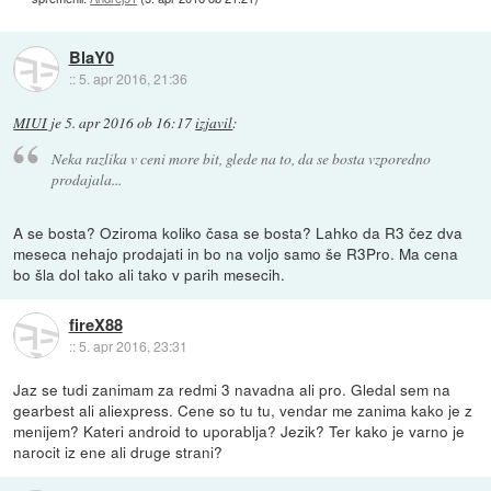
BlaY0
::
5. apr 2016, 21:36
MIUI
je
5. apr 2016 ob 16:17
izjavil
:
Neka razlika v ceni more bit, glede na to, da se bosta vzporedno
prodajala...
A se bosta? Oziroma koliko časa se bosta? Lahko da R3 čez dva
meseca nehajo prodajati in bo na voljo samo še R3Pro. Ma cena
bo šla dol tako ali tako v parih mesecih.
fireX88
::
5. apr 2016, 23:31
Jaz se tudi zanimam za redmi 3 navadna ali pro. Gledal sem na
gearbest ali aliexpress. Cene so tu tu, vendar me zanima kako je z
menijem? Kateri android to uporablja? Jezik? Ter kako je varno je
narocit iz ene ali druge strani?