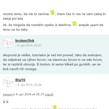
recimo temu, da me to zanima
, imam čas in res ne vem zakaj bi
čakal pol leta
ok, že mogoče da naredim opeko iz telefona
, ampak upam da
temu ne bo tako
broken/link
::
8. apr 2016, 20:27
skupnost je velika, tutorialov je več kot preveč, tako da svetujem,
da odjadraš na njihov forum, na xiaomi.eu forum in na xda forum,
ter si razširiš obzorja. S toolom, ki samo klikaš po gumbih, se ne
boš naučil nič novega.
BlaY0
::
8. apr 2016, 20:28
gregor
je
8. apr 2016 ob 20:25
izjavil
:
recimo temu, da me to zanima
, imam čas in res ne vem zakaj