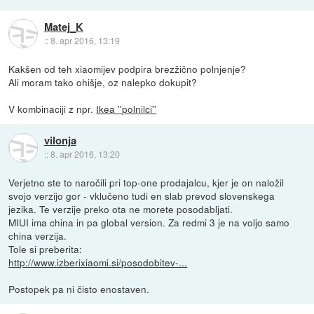
Matej_K
::
8. apr 2016, 13:19
Kakšen od teh xiaomijev podpira brezžično polnjenje?
Ali moram tako ohišje, oz nalepko dokupit?
V kombinaciji z npr.
Ikea ''polnilci''
vilonja
::
8. apr 2016, 13:20
Verjetno ste to naročili pri top-one prodajalcu, kjer je on naložil
svojo verzijo gor - vklučeno tudi en slab prevod slovenskega
jezika. Te verzije preko ota ne morete posodabljati.
MIUI ima china in pa global version. Za redmi 3 je na voljo samo
china verzija.
Tole si preberita:
http://www.izberixiaomi.si/posodobitev-...
Postopek pa ni čisto enostaven.