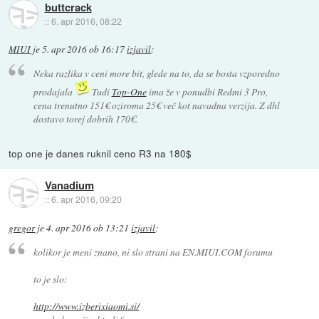
buttcrack
::
6. apr 2016, 08:22
MIUI
je
5. apr 2016 ob 16:17
izjavil
:
Neka razlika v ceni more bit, glede na to, da se bosta vzporedno
prodajala
Tudi
Top-One
ima že v ponudbi Redmi 3 Pro,
cena trenutno 151€ oziroma 25€ več kot navadna verzija. Z dhl
dostavo torej dobrih 170€.
top one je danes ruknil ceno R3 na 180$
Vanadium
::
6. apr 2016, 09:20
gregor
je
4. apr 2016 ob 13:21
izjavil
:
kolikor je meni znano, ni slo strani na EN.MIUI.COM forumu
to je slo:
http://www.izberixiaomi.si/