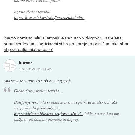
morda bo zaživel tudi forum
oz tole glede prevoda:
http://www.miui.website/forums/miui-slo...
imamo domeno miui.si ampak je trenutno v dogovoru narejena
preusmeritev na izberixiaomi.si bo pa narejena približno taka stran
http://croatia.miui.website/
kumer
::
6. apr 2016, 11:46
Andrej51
je
5. apr 2016 ob 21:20
izjavil
:
Glede slovenskega prevoda...
Boštjan je rekel, da se nima namena registrirat na slo-tech. Za
vsa pojasnila je na voljo na
http://adria.mobiledevs.net/forums/miui...
lahko pa meni na pm
pošljete, pa bom jaz posredoval naprej.