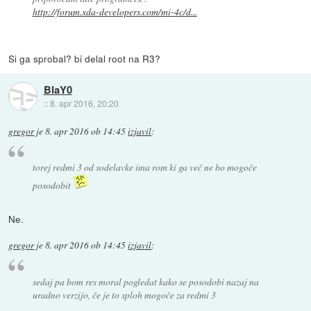
http://forum.xda-developers.com/mi-4c/d...
Si ga sprobal? bi delal root na R3?
BlaY0
::
8. apr 2016, 20:20
gregor
je
8. apr 2016 ob 14:45
izjavil
:
torej redmi 3 od sodelavke ima rom ki ga več ne bo mogoče
posodobit
Ne.
gregor
je
8. apr 2016 ob 14:45
izjavil
:
sedaj pa bom res moral pogledat kako se posodobi nazaj na
uradno verzijo, če je to sploh mogoče za redmi 3