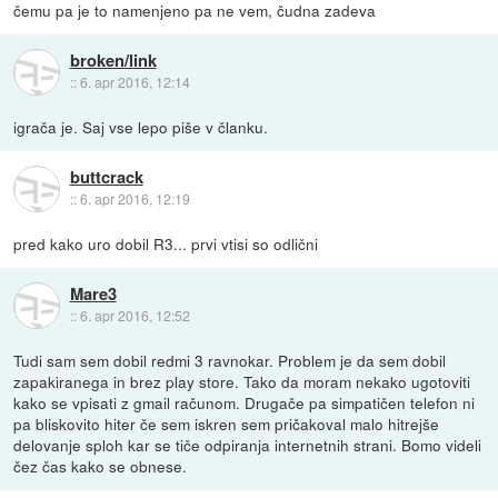
čemu pa je to namenjeno pa ne vem, čudna zadeva
broken/link
::
6. apr 2016, 12:14
igrača je. Saj vse lepo piše v članku.
buttcrack
::
6. apr 2016, 12:19
pred kako uro dobil R3... prvi vtisi so odlični
Mare3
::
6. apr 2016, 12:52
Tudi sam sem dobil redmi 3 ravnokar. Problem je da sem dobil
zapakiranega in brez play store. Tako da moram nekako ugotoviti
kako se vpisati z gmail računom. Drugače pa simpatičen telefon ni
pa bliskovito hiter če sem iskren sem pričakoval malo hitrejše
delovanje sploh kar se tiče odpiranja internetnih strani. Bomo videli
čez čas kako se obnese.