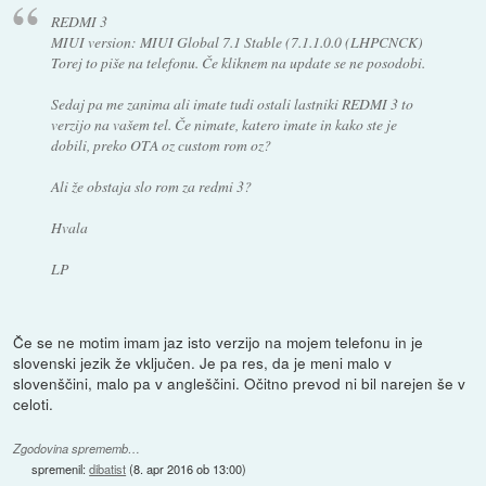
REDMI 3
MIUI version: MIUI Global 7.1 Stable (7.1.1.0.0 (LHPCNCK)
Torej to piše na telefonu. Če kliknem na update se ne posodobi.
Sedaj pa me zanima ali imate tudi ostali lastniki REDMI 3 to
verzijo na vašem tel. Če nimate, katero imate in kako ste je
dobili, preko OTA oz custom rom oz?
Ali že obstaja slo rom za redmi 3?
Hvala
LP
Če se ne motim imam jaz isto verzijo na mojem telefonu in je
slovenski jezik že vključen. Je pa res, da je meni malo v
slovenščini, malo pa v angleščini. Očitno prevod ni bil narejen še v
celoti.
Zgodovina sprememb…
spremenil:
dibatist
(
8. apr 2016 ob 13:00
)