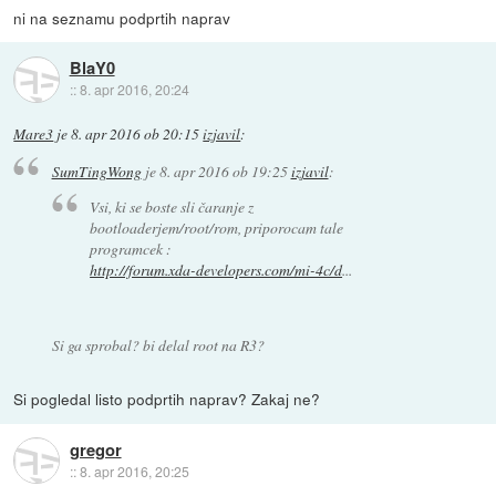
ni na seznamu podprtih naprav
BlaY0
::
8. apr 2016, 20:24
Mare3
je
8. apr 2016 ob 20:15
izjavil
:
SumTingWong
je
8. apr 2016 ob 19:25
izjavil
:
Vsi, ki se boste sli čaranje z
bootloaderjem/root/rom, priporocam tale
programcek :
http://forum.xda-developers.com/mi-4c/d
...
Si ga sprobal? bi delal root na R3?
Si pogledal listo podprtih naprav? Zakaj ne?
gregor
::
8. apr 2016, 20:25