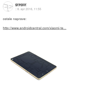
gregor
::
6. apr 2016, 11:55
ostale naprave:
http://www.androidcentral.com/xiaomi-te...