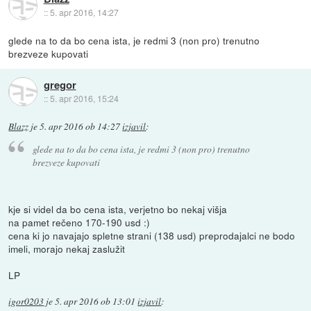
::
5. apr 2016, 14:27
glede na to da bo cena ista, je redmi 3 (non pro) trenutno
brezveze kupovati
gregor
::
5. apr 2016, 15:24
Blazz
je
5. apr 2016 ob 14:27
izjavil
:
glede na to da bo cena ista, je redmi 3 (non pro) trenutno
brezveze kupovati
kje si videl da bo cena ista, verjetno bo nekaj višja
na pamet rečeno 170-190 usd :)
cena ki jo navajajo spletne strani (138 usd) preprodajalci ne bodo
imeli, morajo nekaj zaslužit
LP
igor0203
je
5. apr 2016 ob 13:01
izjavil
: