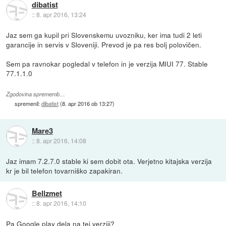
dibatist
::
8. apr 2016, 13:24
Jaz sem ga kupil pri Slovenskemu uvozniku, ker ima tudi 2 leti
garancije in servis v Sloveniji. Prevod je pa res bolj polovičen.
Sem pa ravnokar pogledal v telefon in je verzija MIUI 77. Stable
77.1.1.0
Zgodovina sprememb…
spremenil:
dibatist
(
8. apr 2016 ob 13:27
)
Mare3
::
8. apr 2016, 14:08
Jaz imam 7.2.7.0 stable ki sem dobit ota. Verjetno kitajska verzija
kr je bil telefon tovarniško zapakiran.
Bellzmet
::
8. apr 2016, 14:10
Pa Google play dela na tej verziji?