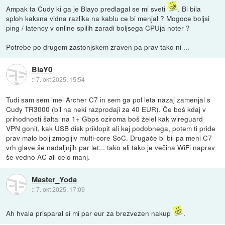
Ampak ta Cudy ki ga je Blayo predlagal se mi sveti
. Bi bila
sploh kaksna vidna razlika na kablu ce bi menjal ? Mogoce boljsi
ping / latency v online spilih zaradi boljsega CPUja noter ?
Potrebe po drugem zastonjskem zraven pa prav tako ni ...
BlaY0
::
7. okt 2025, 15:54
Tudi sam sem imel Archer C7 in sem ga pol leta nazaj zamenjal s
Cudy TR3000 (bil na neki razprodaji za 40 EUR). Če boš kdaj v
prihodnosti šaltal na 1+ Gbps oziroma boš želel kak wireguard
VPN gonit, kak USB disk priklopit ali kaj podobnega, potem ti pride
prav malo bolj zmogljiv multi-core SoC. Drugače bi bil pa meni C7
vrh glave še nadaljnjih par let... tako ali tako je večina WiFi naprav
še vedno AC ali celo manj.
Master_Yoda
::
7. okt 2025, 17:09
Ah hvala prisparal si mi par eur za brezvezen nakup
.