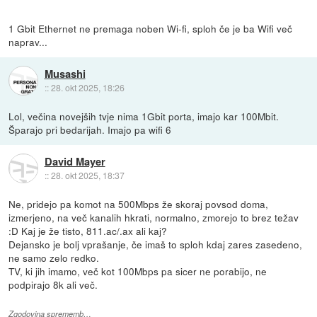
1 Gbit Ethernet ne premaga noben Wi-fi, sploh če je ba Wifi več
naprav...
Musashi
::
28. okt 2025, 18:26
Lol, večina novejših tvje nima 1Gbit porta, imajo kar 100Mbit.
Šparajo pri bedarijah. Imajo pa wifi 6
David Mayer
::
28. okt 2025, 18:37
Ne, pridejo pa komot na 500Mbps že skoraj povsod doma,
izmerjeno, na več kanalih hkrati, normalno, zmorejo to brez težav
:D Kaj je že tisto, 811.ac/.ax ali kaj?
Dejansko je bolj vprašanje, če imaš to sploh kdaj zares zasedeno,
ne samo zelo redko.
TV, ki jih imamo, več kot 100Mbps pa sicer ne porabijo, ne
podpirajo 8k ali več.
Zgodovina sprememb…