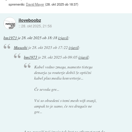
spremenilo:
David Mayer
(
28. okt 2025 ob 18:37
)
iloveboobz
::
28. okt 2025, 21:56
bm1973
je
28. okt 2025 ob 18:18
izjavil
:
Musashi
je
28. okt 2025 ob 17:22
izjavil
:
bm1973
je
28. okt 2025 ob 09:05
izjavil
:
Kabel vedno zmaga, namesto tistega
denarja za routerje dobiš že optični
kabel plus media konverterje...
Če seveda gre...
Vsi so obsedeni s temi mesh wifi sranji,
ampak to je samo, če res drugače ne
gre...
A ne, novejši tvji imajo tak šrot za ethernet port da