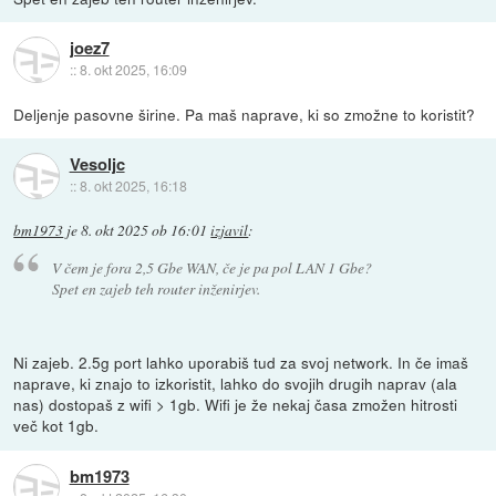
joez7
::
8. okt 2025, 16:09
Deljenje pasovne širine. Pa maš naprave, ki so zmožne to koristit?
Vesoljc
::
8. okt 2025, 16:18
bm1973
je
8. okt 2025 ob 16:01
izjavil
:
V čem je fora 2,5 Gbe WAN, če je pa pol LAN 1 Gbe?
Spet en zajeb teh router inženirjev.
Ni zajeb. 2.5g port lahko uporabiš tud za svoj network. In če imaš
naprave, ki znajo to izkoristit, lahko do svojih drugih naprav (ala
nas) dostopaš z wifi > 1gb. Wifi je že nekaj časa zmožen hitrosti
več kot 1gb.
bm1973