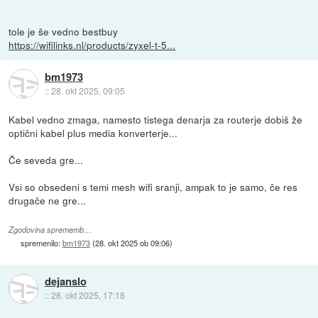
tole je še vedno bestbuy
https://wifilinks.nl/products/zyxel-t-5...
bm1973
::
28. okt 2025, 09:05
Kabel vedno zmaga, namesto tistega denarja za routerje dobiš že
optični kabel plus media konverterje...
Če seveda gre...
Vsi so obsedeni s temi mesh wifi sranji, ampak to je samo, če res
drugače ne gre...
Zgodovina sprememb…
spremenilo:
bm1973
(
28. okt 2025 ob 09:06
)
dejanslo
::
28. okt 2025, 17:18