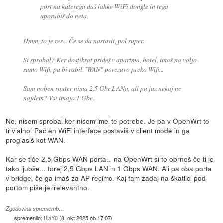
port na katerega daš lahko WiFi dongle in tega
uporabiš do neta.
Hmm, to je res... Če se da nastavit, pol super.
Si sprobal? Ker dostikrat prideš v apartma, hotel, imaš na voljo
samo Wifi, pa bi rabil "WAN" povezavo preko Wifi...
Sam noben router nima 2,5 Gbe LANa, ali pa jaz nekaj ne
najdem? Vsi imajo 1 Gbe..
Ne, nisem sprobal ker nisem imel te potrebe. Je pa v OpenWrt to
trivialno. Pač en WiFi interface postaviš v client mode in ga
proglasiš kot WAN.
Kar se tiče 2,5 Gbps WAN porta... na OpenWrt si to obrneš če ti je
tako ljubše... torej 2,5 Gbps LAN in 1 Gbps WAN. Ali pa oba porta
v bridge, če ga imaš za AP recimo. Kaj tam zadaj na škatlici pod
portom piše je irelevantno.
Zgodovina sprememb…
spremenilo:
BlaY0
(
8. okt 2025 ob 17:07
)