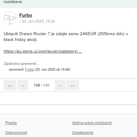
raziskave.
Furbo
::
22. nov 2025, 15:30
Ubiquiti Dream Router 7 je zdajle samo 246EUR (205brez ddv) v
black friday akciji.
https://eu.store.ui.com/eu/en/category/...
Zgodovina sprememb…
spremenil:
Furbo
(
22. nov 2025 ob 15:36
)
138
/ 140
««
«
»
»»
Pravila
Večina pravic pridržanih
Odgovornost
Oglaševanje