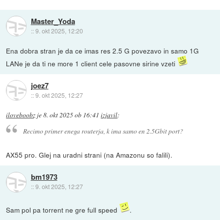
Master_Yoda
::
9. okt 2025, 12:20
Ena dobra stran je da ce imas res 2.5 G povezavo in samo 1G
LANe je da ti ne more 1 client cele pasovne sirine vzeti
joez7
::
9. okt 2025, 12:27
iloveboobz
je
8. okt 2025 ob 16:41
izjavil
:
Recimo primer enega routerja, k ima samo en 2.5Gbit port?
AX55 pro. Glej na uradni strani (na Amazonu so falili).
bm1973
::
9. okt 2025, 12:27
Sam pol pa torrent ne gre full speed
.