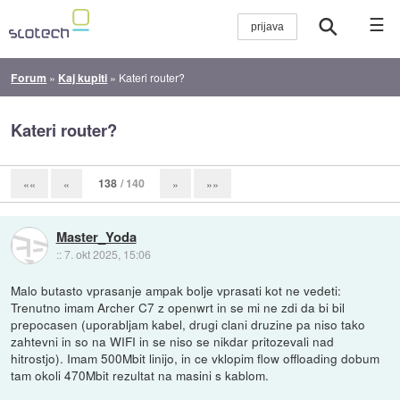
☰
Forum
»
Kaj kupiti
»
Kateri router?
Kateri router?
138
/ 140
««
«
»
»»
Master_Yoda
::
7. okt 2025, 15:06
Malo butasto vprasanje ampak bolje vprasati kot ne vedeti:
Trenutno imam Archer C7 z openwrt in se mi ne zdi da bi bil
prepocasen (uporabljam kabel, drugi clani druzine pa niso tako
zahtevni in so na WIFI in se niso se nikdar pritozevali nad
hitrostjo). Imam 500Mbit linijo, in ce vklopim flow offloading dobum
tam okoli 470Mbit rezultat na masini s kablom.