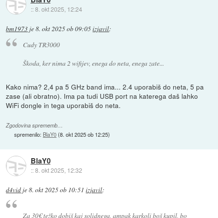
::
8. okt 2025, 12:24
bm1973
je
8. okt 2025 ob 09:05
izjavil
:
Cudy TR3000
Škoda, ker nima 2 wifijev, enega do neta, enega zate...
Kako nima? 2,4 pa 5 GHz band ima... 2.4 uporabiš do neta, 5 pa
zase (ali obratno). Ima pa tudi USB port na katerega daš lahko
WiFi dongle in tega uporabiš do neta.
Zgodovina sprememb…
spremenilo:
BlaY0
(
8. okt 2025 ob 12:25
)
BlaY0
::
8. okt 2025, 12:32
d4vid
je
8. okt 2025 ob 10:51
izjavil
:
Za 30€ težko dobiš kaj solidnega, ampak karkoli boš kupil, bo