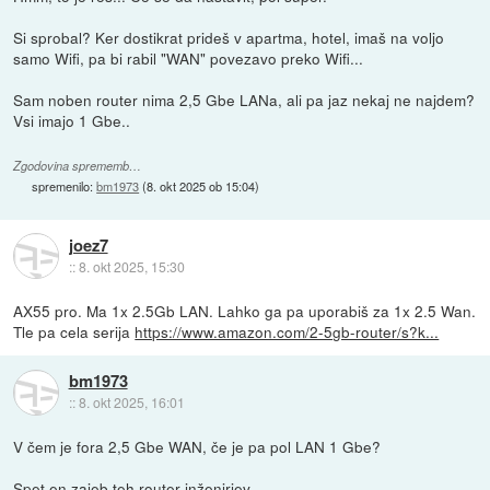
Si sprobal? Ker dostikrat prideš v apartma, hotel, imaš na voljo
samo Wifi, pa bi rabil "WAN" povezavo preko Wifi...
Sam noben router nima 2,5 Gbe LANa, ali pa jaz nekaj ne najdem?
Vsi imajo 1 Gbe..
Zgodovina sprememb…
spremenilo:
bm1973
(
8. okt 2025 ob 15:04
)
joez7
::
8. okt 2025, 15:30
AX55 pro. Ma 1x 2.5Gb LAN. Lahko ga pa uporabiš za 1x 2.5 Wan.
Tle pa cela serija
https://www.amazon.com/2-5gb-router/s?k...
bm1973
::
8. okt 2025, 16:01
V čem je fora 2,5 Gbe WAN, če je pa pol LAN 1 Gbe?
Spet en zajeb teh router inženirjev.