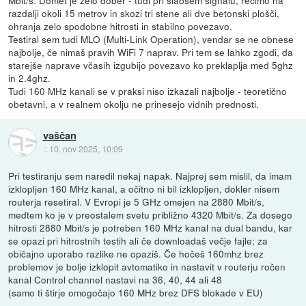
Mbit/s. Domet je zelo dober - tudi pri slabšem signalu, recimo na
razdalji okoli 15 metrov in skozi tri stene ali dve betonski plošči,
ohranja zelo spodobne hitrosti in stabilno povezavo.
Testiral sem tudi MLO (Multi-Link Operation), vendar se ne obnese
najbolje, če nimaš pravih WiFi 7 naprav. Pri tem se lahko zgodi, da
starejše naprave včasih izgubijo povezavo ko preklaplja med 5ghz
in 2.4ghz.
Tudi 160 MHz kanali se v praksi niso izkazali najbolje - teoretično
obetavni, a v realnem okolju ne prinesejo vidnih prednosti.
vaščan
::
10. nov 2025, 10:09
Pri testiranju sem naredil nekaj napak. Najprej sem mislil, da imam
izklopljen 160 MHz kanal, a očitno ni bil izklopljen, dokler nisem
routerja resetiral. V Evropi je 5 GHz omejen na 2880 Mbit/s,
medtem ko je v preostalem svetu približno 4320 Mbit/s. Za dosego
hitrosti 2880 Mbit/s je potreben 160 MHz kanal na dual bandu, kar
se opazi pri hitrostnih testih ali če downloadaš večje fajle; za
običajno uporabo razlike ne opaziš. Če hočeš 160mhz brez
problemov je bolje izklopit avtomatiko in nastavit v routerju ročen
kanal Control channel nastavi na 36, 40, 44 ali 48
(samo ti štirje omogočajo 160 MHz brez DFS blokade v EU)