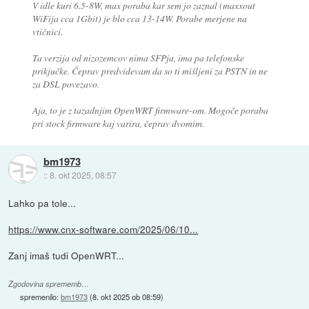
V idle kuri 6.5-8W, max poraba kar sem jo zaznal (maxxout
WiFija cca 1Gbit) je blo cca 13-14W. Porabe merjene na
vtičnici.
Ta verzija od nizozemcov nima SFPja, ima pa telefonske
prikjučke. Čeprav predvidevam da so ti mišljeni za PSTN in ne
za DSL povezavo.
Aja, to je z tazadnjim OpenWRT firmware-om. Mogoče poraba
pri stock firmware kaj varira, čeprav dvomim.
bm1973
::
8. okt 2025, 08:57
Lahko pa tole...
https://www.cnx-software.com/2025/06/10...
Zanj imaš tudi OpenWRT...
Zgodovina sprememb…
spremenilo:
bm1973
(
8. okt 2025 ob 08:59
)