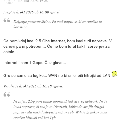
::
8. okt 2025, 16:30
joez7
je
8. okt 2025 ob 16:09
izjavil
:
Deljenje pasovne širine. Pa maš naprave, ki so zmožne to
koristit?
Če bom kdaj imel 2.5 Gbe internet, bom imel tudi naprave. V
osnovi pa ni potreben... Če ne bom fural kakih serverjev za
ostale...
Internet imam 1 Gbps. Čez glavo...
Gre se samo za logiko... WAN ne bi smel biti hitrejši od LAN
.
Vesoljc
je
8. okt 2025 ob 16:18
izjavil
:
Ni zajeb. 2.5g port lahko uporabiš tud za svoj network. In če
imaš naprave, ki znajo to izkoristit, lahko do svojih drugih
naprav (ala nas) dostopaš z wifi > 1gb. Wifi je že nekaj časa
zmožen hitrosti več kot 1gb.