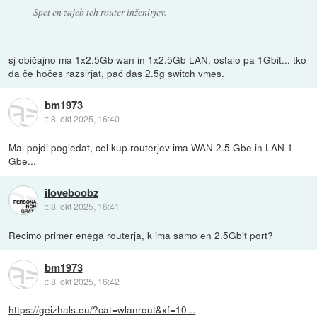
Spet en zajeb teh router inženirjev.
sj običajno ma 1x2.5Gb wan in 1x2.5Gb LAN, ostalo pa 1Gbit... tko
da če hočes razsirjat, pač das 2.5g switch vmes.
bm1973
::
8. okt 2025, 16:40
Mal pojdi pogledat, cel kup routerjev ima WAN 2.5 Gbe in LAN 1
Gbe...
iloveboobz
::
8. okt 2025, 16:41
Recimo primer enega routerja, k ima samo en 2.5Gbit port?
bm1973
::
8. okt 2025, 16:42
https://geizhals.eu/?cat=wlanrout&xf=10...