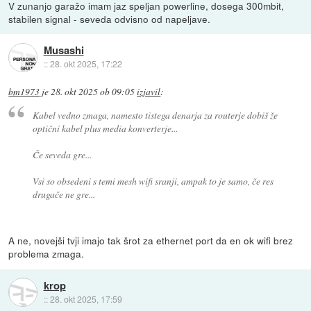
V zunanjo garažo imam jaz speljan powerline, dosega 300mbit,
stabilen signal - seveda odvisno od napeljave.
Musashi
::
28. okt 2025, 17:22
bm1973
je
28. okt 2025 ob 09:05
izjavil
:
Kabel vedno zmaga, namesto tistega denarja za routerje dobiš že
optični kabel plus media konverterje...
Če seveda gre...
Vsi so obsedeni s temi mesh wifi sranji, ampak to je samo, če res
drugače ne gre...
A ne, novejši tvji imajo tak šrot za ethernet port da en ok wifi brez
problema zmaga.
krop
::
28. okt 2025, 17:59