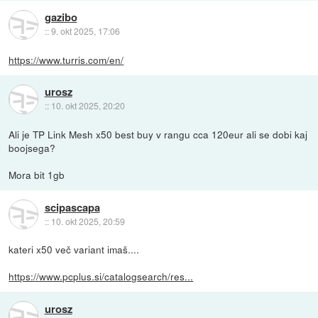
gazibo
::
9. okt 2025, 17:06
https://www.turris.com/en/
urosz
::
10. okt 2025, 20:20
Ali je TP Link Mesh x50 best buy v rangu cca 120eur ali se dobi kaj
boojsega?
Mora bit 1gb
scipascapa
::
10. okt 2025, 20:59
kateri x50 več variant imaš....
https://www.pcplus.si/catalogsearch/res...
urosz