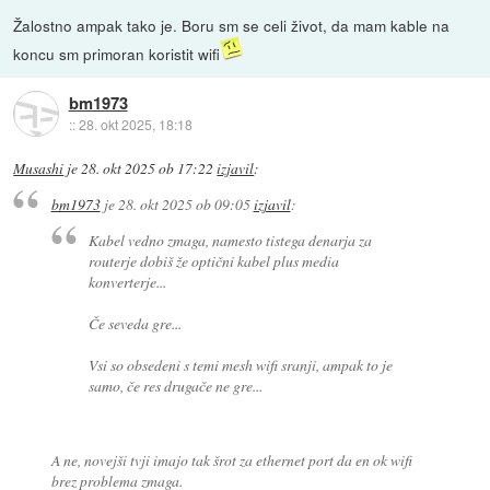
Žalostno ampak tako je. Boru sm se celi život, da mam kable na
koncu sm primoran koristit wifi
bm1973
::
28. okt 2025, 18:18
Musashi
je
28. okt 2025 ob 17:22
izjavil
:
bm1973
je
28. okt 2025 ob 09:05
izjavil
:
Kabel vedno zmaga, namesto tistega denarja za
routerje dobiš že optični kabel plus media
konverterje...
Če seveda gre...
Vsi so obsedeni s temi mesh wifi sranji, ampak to je
samo, če res drugače ne gre...
A ne, novejši tvji imajo tak šrot za ethernet port da en ok wifi
brez problema zmaga.