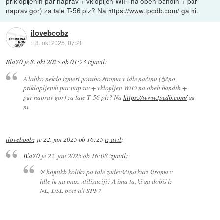
priklopljenih par naprav + vklopljen WiFi na obeh bandih + par
naprav gor) za tale T-56 plz? Na
https://www.tpcdb.com/
ga ni.
iloveboobz
::
8. okt 2025, 07:20
BlaY0
je
8. okt 2025 ob 01:23
izjavil
:
A lahko nekdo izmeri porabo štroma v idle načinu (žično
priklopljenih par naprav + vklopljen WiFi na obeh bandih +
par naprav gor) za tale T-56 plz? Na
https://www.tpcdb.com/
ga
ni.
iloveboobz
je
22. jan 2025 ob 16:25
izjavil
:
BlaY0
je
22. jan 2025 ob 16:08
izjavil
:
@hojnikb koliko pa tale zadevščina kuri štroma v
idle in na max. utilizaciji? A ima ta, ki ga dobiš iz
NL, DSL port ali SPF?