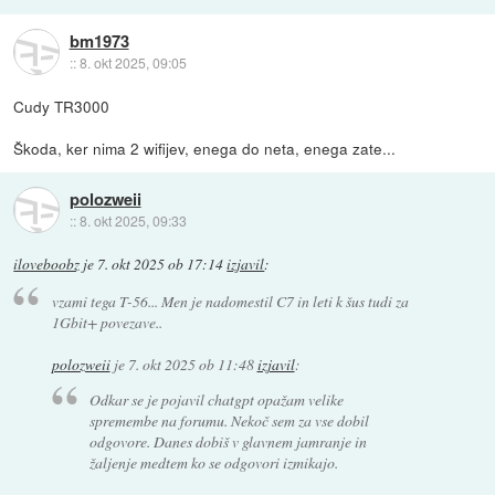
bm1973
::
8. okt 2025, 09:05
Cudy TR3000
Škoda, ker nima 2 wifijev, enega do neta, enega zate...
polozweii
::
8. okt 2025, 09:33
iloveboobz
je
7. okt 2025 ob 17:14
izjavil
:
vzami tega T-56... Men je nadomestil C7 in leti k šus tudi za
1Gbit+ povezave..
polozweii
je
7. okt 2025 ob 11:48
izjavil
:
Odkar se je pojavil chatgpt opažam velike
spremembe na forumu. Nekoč sem za vse dobil
odgovore. Danes dobiš v glavnem jamranje in
žaljenje medtem ko se odgovori izmikajo.