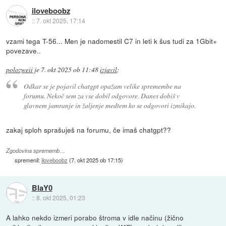
iloveboobz
::
7. okt 2025, 17:14
vzami tega T-56... Men je nadomestil C7 in leti k šus tudi za 1Gbit+
povezave..
polozweii
je
7. okt 2025 ob 11:48
izjavil
:
Odkar se je pojavil chatgpt opažam velike spremembe na
forumu. Nekoč sem za vse dobil odgovore. Danes dobiš v
glavnem jamranje in žaljenje medtem ko se odgovori izmikajo.
zakaj sploh sprašuješ na forumu, če imaš chatgpt??
Zgodovina sprememb…
spremenil:
iloveboobz
(
7. okt 2025 ob 17:15
)
BlaY0
::
8. okt 2025, 01:23
A lahko nekdo izmeri porabo štroma v idle načinu (žično