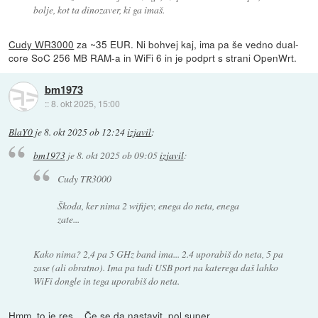
bolje, kot ta dinozaver, ki ga imaš.
Cudy WR3000
za ~35 EUR. Ni bohvej kaj, ima pa še vedno dual-
core SoC 256 MB RAM-a in WiFi 6 in je podprt s strani OpenWrt.
bm1973
::
8. okt 2025, 15:00
BlaY0
je
8. okt 2025 ob 12:24
izjavil
:
bm1973
je
8. okt 2025 ob 09:05
izjavil
:
Cudy TR3000
Škoda, ker nima 2 wifijev, enega do neta, enega
zate...
Kako nima? 2,4 pa 5 GHz band ima... 2.4 uporabiš do neta, 5 pa
zase (ali obratno). Ima pa tudi USB port na katerega daš lahko
WiFi dongle in tega uporabiš do neta.
Hmm, to je res... Če se da nastavit, pol super.