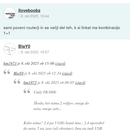
iloveboobz
::
8. okt 2025, 16:44
sami poceni routerji in se večji del teh, k si linkal ma kombinacijo
1+1
BlaY0
::
8. okt 2025, 16:57
bm1973
je
8. okt 2025 ob 15:00
izjavil
:
BlaY0
je
8. okt 2025 ob 12:24
izjavil
:
bm1973
je
8. okt 2025 ob 09:05
izjavil
:
Cudy TR3000
Škoda, ker nima 2 wifijev, enega do
neta, enega zate...
Kako nima? 2,4 pa 5 GHz band ima... 2.4 uporabiš
do neta, 5 pa zase (ali obratno). Ima pa tudi USB