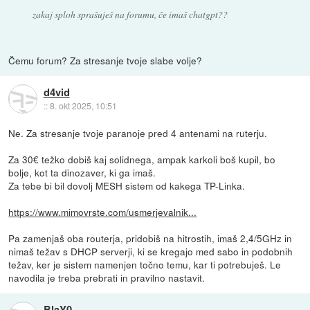
zakaj sploh sprašuješ na forumu, če imaš chatgpt??
Čemu forum? Za stresanje tvoje slabe volje?
d4vid
::
8. okt 2025, 10:51
Ne. Za stresanje tvoje paranoje pred 4 antenami na ruterju.
Za 30€ težko dobiš kaj solidnega, ampak karkoli boš kupil, bo
bolje, kot ta dinozaver, ki ga imaš.
Za tebe bi bil dovolj MESH sistem od kakega TP-Linka.
https://www.mimovrste.com/usmerjevalnik...
Pa zamenjaš oba routerja, pridobiš na hitrostih, imaš 2,4/5GHz in
nimaš težav s DHCP serverji, ki se kregajo med sabo in podobnih
težav, ker je sistem namenjen točno temu, kar ti potrebuješ. Le
navodila je treba prebrati in pravilno nastavit.
BlaY0