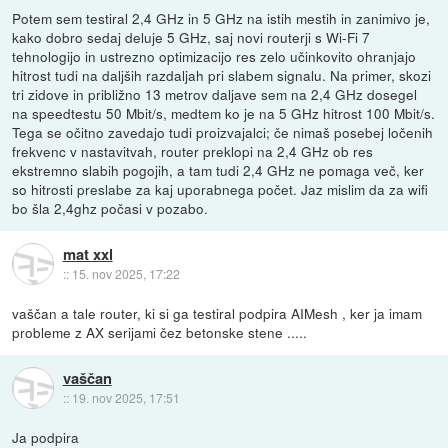
Potem sem testiral 2,4 GHz in 5 GHz na istih mestih in zanimivo je,
kako dobro sedaj deluje 5 GHz, saj novi routerji s Wi-Fi 7
tehnologijo in ustrezno optimizacijo res zelo učinkovito ohranjajo
hitrost tudi na daljših razdaljah pri slabem signalu. Na primer, skozi
tri zidove in približno 13 metrov daljave sem na 2,4 GHz dosegel
na speedtestu 50 Mbit/s, medtem ko je na 5 GHz hitrost 100 Mbit/s.
Tega se očitno zavedajo tudi proizvajalci; če nimaš posebej ločenih
frekvenc v nastavitvah, router preklopi na 2,4 GHz ob res
ekstremno slabih pogojih, a tam tudi 2,4 GHz ne pomaga več, ker
so hitrosti preslabe za kaj uporabnega počet. Jaz mislim da za wifi
bo šla 2,4ghz počasi v pozabo.
mat xxl
::
15. nov 2025, 17:22
vaščan a tale router, ki si ga testiral podpira AIMesh , ker ja imam
probleme z AX serijami čez betonske stene .....
vaščan
::
19. nov 2025, 17:51
Ja podpira