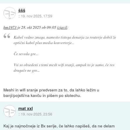
ššš
::
19. nov 2025, 17:59
bm1973
je
28. okt 2025 ob 09:05
izjavil
:
Kabel vedno zmaga, namesto tistega denarja za routerje dobiš že
optični kabel plus media konverterje...
Če seveda gre...
Vsi so obsedeni s temi mesh wifi sranji, ampak to je samo, če res
drugače ne gre...
Meshi in wifi sranje predvsem za to, da lahko ležim u
banji/pojstli/na kavču in pišem po slotechu.
mat xxl
::
19. nov 2025, 23:56
Kaj je najmočneje iz Bx serije, če lahko napišeš, da ne delam