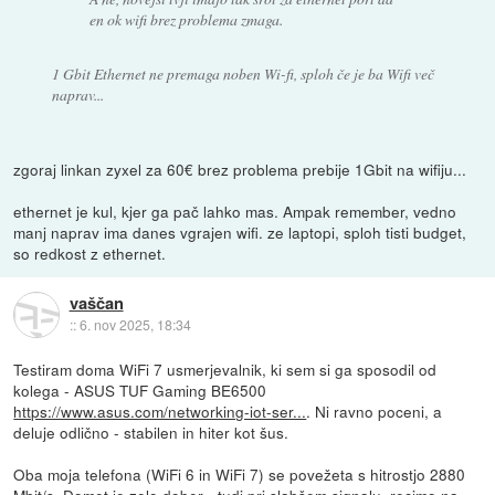
en ok wifi brez problema zmaga.
1 Gbit Ethernet ne premaga noben Wi-fi, sploh če je ba Wifi več
naprav...
zgoraj linkan zyxel za 60€ brez problema prebije 1Gbit na wifiju...
ethernet je kul, kjer ga pač lahko mas. Ampak remember, vedno
manj naprav ima danes vgrajen wifi. ze laptopi, sploh tisti budget,
so redkost z ethernet.
vaščan
::
6. nov 2025, 18:34
Testiram doma WiFi 7 usmerjevalnik, ki sem si ga sposodil od
kolega - ASUS TUF Gaming BE6500
https://www.asus.com/networking-iot-ser...
. Ni ravno poceni, a
deluje odlično - stabilen in hiter kot šus.
Oba moja telefona (WiFi 6 in WiFi 7) se povežeta s hitrostjo 2880