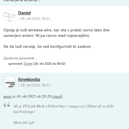
Daniel
::
28. okt 2025, 08:41
Opcija je tudi wireless wire, kar sta v praksi ravno tako dve
usmerjeni anteni. Ni pa ravno med najcenejšimi.
Se da tudi ceneje, če veš konfigurirati te zadeve.
Zgodovina sprememb…
spremenil:
Daniel
(
28. okt 2025 ob 08:42
)
iloveboobz
::
28. okt 2025, 08:57
urosz
je
10. okt 2025 ob 20:20
izjavil
:
Ali je TP Link Mesh x50 best buy v rangu cca 120eur ali se dobi
kaj boojsega?
Mora bit 1gb