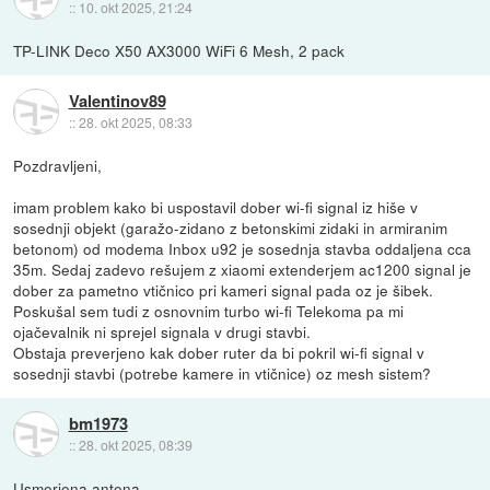
::
10. okt 2025, 21:24
TP-LINK Deco X50 AX3000 WiFi 6 Mesh, 2 pack
Valentinov89
::
28. okt 2025, 08:33
Pozdravljeni,
imam problem kako bi uspostavil dober wi-fi signal iz hiše v
sosednji objekt (garažo-zidano z betonskimi zidaki in armiranim
betonom) od modema Inbox u92 je sosednja stavba oddaljena cca
35m. Sedaj zadevo rešujem z xiaomi extenderjem ac1200 signal je
dober za pametno vtičnico pri kameri signal pada oz je šibek.
Poskušal sem tudi z osnovnim turbo wi-fi Telekoma pa mi
ojačevalnik ni sprejel signala v drugi stavbi.
Obstaja preverjeno kak dober ruter da bi pokril wi-fi signal v
sosednji stavbi (potrebe kamere in vtičnice) oz mesh sistem?
bm1973
::
28. okt 2025, 08:39
Usmerjena antena...