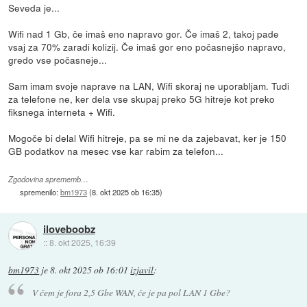
Seveda je...
Wifi nad 1 Gb, če imaš eno napravo gor. Če imaš 2, takoj pade
vsaj za 70% zaradi kolizij. Če imaš gor eno počasnejšo napravo,
gredo vse počasneje...
Sam imam svoje naprave na LAN, Wifi skoraj ne uporabljam. Tudi
za telefone ne, ker dela vse skupaj preko 5G hitreje kot preko
fiksnega interneta + Wifi.
Mogoče bi delal Wifi hitreje, pa se mi ne da zajebavat, ker je 150
GB podatkov na mesec vse kar rabim za telefon...
Zgodovina sprememb…
spremenilo:
bm1973
(
8. okt 2025 ob 16:35
)
iloveboobz
::
8. okt 2025, 16:39
bm1973
je
8. okt 2025 ob 16:01
izjavil
:
V čem je fora 2,5 Gbe WAN, če je pa pol LAN 1 Gbe?