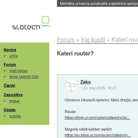
Evropska vesoljska agencija razvija svojo rak
Forum
»
Kaj kupiti
»
Kateri rou
Novice
Kateri router?
arhiv
Forum
mali oglasi
teme zadnjih 24h
Zako
Članki
::
23. avg 2025, 18:22
Zaposlitve
Obvezno Ubuquiti opremo. Malo dražje, am
brskaj
Ostalo
Router
pravila
https://store.ui.com/us/en/category/clo...
Mogoče rabiš kakšen switch
https://eu.store.ui.com/eu/en/category/...