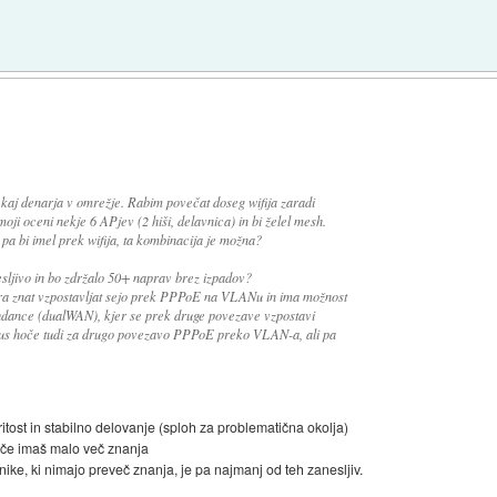
)
ekaj denarja v omrežje. Rabim povečat doseg wifija zaradi
ji oceni nekje 6 APjev (2 hiši, delavnica) in bi želel mesh.
pa bi imel prek wifija, ta kombinacija je možna?
esljivo in bo zdržalo 50+ naprav brez izpadov?
ra znat vzpostavljat sejo prek PPPoE na VLANu in ima možnost
ance (dualWAN), kjer se prek druge povezave vzpostavi
sus hoče tudi za drugo povezavo PPPoE preko VLAN-a, ali pa
kritost in stabilno delovanje (sploh za problematična okolja)
st če imaš malo več znanja
ike, ki nimajo preveč znanja, je pa najmanj od teh zanesljiv.