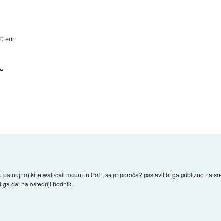
0 eur
..
, ni pa nujno) ki je wall/ceil mount in PoE, se priporoča? postavil bi ga približno n
i ga dal na osrednji hodnik.