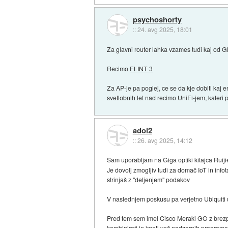
psychoshorty
::
24. avg 2025, 18:01
Za glavni router lahka vzames tudi kaj od G
Recimo
FLINT 3
Za AP-je pa poglej, ce se da kje dobiti kaj
svetlobnih let nad recimo UniFi-jem, kateri 
adol2
::
26. avg 2025, 14:12
Sam uporabljam na Giga optiki kitajca Rui
Je dovolj zmogljiv tudi za domač IoT in inf
strinjaš z "deljenjem" podakov
V naslednjem poskusu pa verjetno Ubiquiti
Pred tem sem imel Cisco Meraki GO z brezpl
kombinirati in imeti več nadzornih program