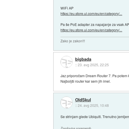
WiFi AP
https://eu.store.ui.com/eu/en/category/...
Pa še PoE adapter za napajanje za vsak A
https://eu.store.ui.com/eu/en/category/...
Zako je zakon!!!
bigbada
::
23. avg 2025, 22:25
Jaz priporočam Dream Router 7. Pa potem kaki
Najboljši router kar sem jih imel.
OldSkul
::
24. avg 2025, 10:48
Se strinjam glede Ubiquiti. Trenutno jemljem
Zgodovina sprememb…