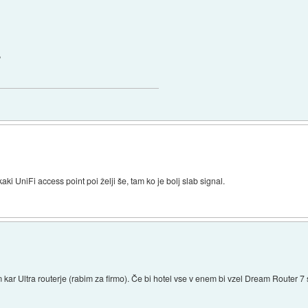
P
 UniFi access point poi želji še, tam ko je bolj slab signal.
 kar Ultra routerje (rabim za firmo). Če bi hotel vse v enem bi vzel Dream Router 7