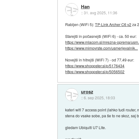
Han
::
31. avg 2025, 11:36
Rabljen (WiFi 5):
TP-Link Archer C6 v2
za 2
Starejši in počasnejši (WiFi 6) - ca. 50 eur:
https://www.mlacom.si/mrezna-oprema/usm.
https://www.mimovrste.com/usmerjevalnik...
Novejši in hitrejši (WiFi 7) - od 77,49 eur:
https://www.shoppster.si/p/5176434
https://www.shoppster.si/p/5056502
urosz
::
6. sep 2025, 18:03
kateri wifi 7 access point (lahko tudi router
stena do vsake sobe, pa še to ne skoz, saj b
gledam Ubiquiti U7 Lite.