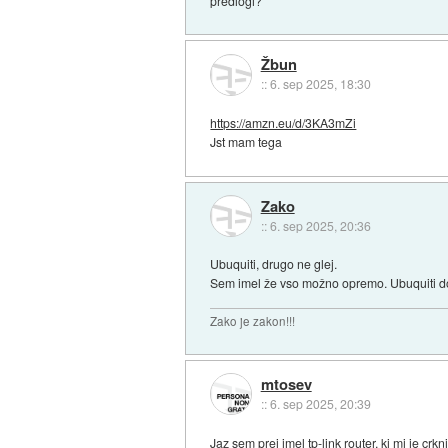
predlogi?
Žbun
::
6. sep 2025, 18:30
https://amzn.eu/d/3KA3mZi
Jst mam tega
Zako
::
6. sep 2025, 20:36
Ubuquiti, drugo ne glej.
Sem imel že vso možno opremo. Ubuquiti do
Zako je zakon!!!
mtosev
::
6. sep 2025, 20:39
Jaz sem prej imel tp-link router, ki mi je crk