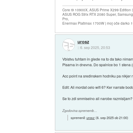
Core i9 10900X, ASUS Prime X299 Edition 
ASUS ROG Strix RTX 2080 Super, Samsung
Pro,
Enermax Platimax 1700W | moj oče darko 
urosz
::
6. sep 2025, 20:53
Vbistvu tuhtam in glede na to da tako nimam 
Pisarna in dnevna. Do spalnice bo 1 stena
Acc point na sredinskem hodniku pa nikjer 
Edit: Ali mordat celo wifi 6? Ker narrate bod
Se to zdi smmiselno ali narobe razmisljam?
Zgodovina sprememb…
spremenil:
urosz
(
6. sep 2025 ob 21:00
)