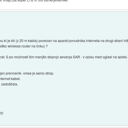
ku ki je bil (z 20 m kabla) povezan na aparat ponudnika interneta na drugi strani hiš
ško wireless router na linku) ?
arat. S po možnosti čim manjšo stopnjo sevanja SAR - v opisu med oglasi na sple
ljen prenosnik- vmes je samo strop.
nternet-kabel.
j zadoščala.
22
)