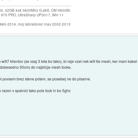
30, 32GB 4x8 3600Mhz G.skill, CM H500M,
 970 PRO, UltraSharp UP3017, Win 11
1960-2016, moj labradorec max 2002-2013
wifi7 klientov (se vsaj 3 leta bo tako), bi raje vzel nek wifi 6e mesh, ker mam kab
 (dobesedno 50cm) do najblizje mesh tocke.
ni povsem brez stene potem, se posebej ne do pisarne.
o razen v spalnici tako pole tock in bo 5ghz