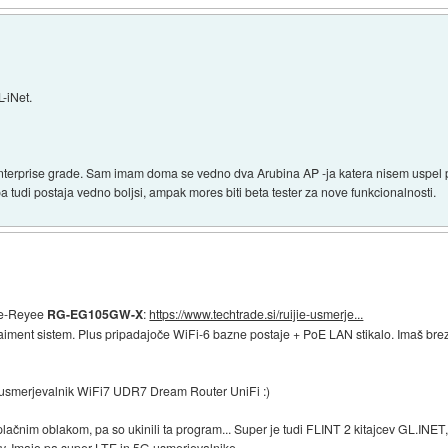
L-iNet.
 enterprise grade. Sam imam doma se vedno dva Arubina AP -ja katera nisem uspel p
pa tudi postaja vedno boljsi, ampak mores biti beta tester za nove funkcionalnosti.
jie-Reyee
RG-EG105GW-X
:
https://www.techtrade.si/ruijie-usmerje...
otaiment sistem. Plus pripadajoče WiFi-6 bazne postaje + PoE LAN stikalo. Imaš br
 usmerjevalnik WiFi7 UDR7 Dream Router UniFi :)
ačnim oblakom, pa so ukinili ta program... Super je tudi FLINT 2 kitajcev GL.INET
ov. Imajo pa super LTE in 5G usmerjevalnike.