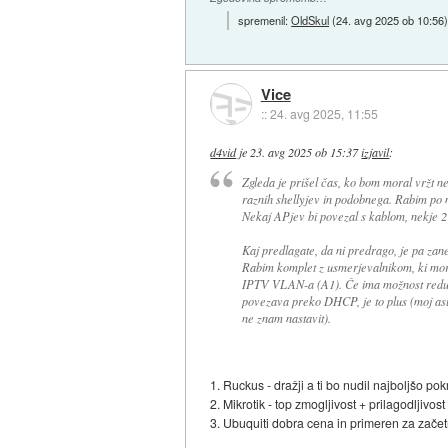
spremenil:
OldSkul
(
24. avg 2025 ob 10:56
Vice
::
24. avg 2025, 11:55
d4vid
je
23. avg 2025 ob 15:37
izjavil
:
Zgleda je prišel čas, ko bom moral vržt n
raznih shellyjev in podobnega. Rabim po mo
Nekaj APjev bi povezal s kablom, nekje 2 
Kaj predlagate, da ni predrago, je pa zan
Rabim komplet z usmerjevalnikom, ki mo
IPTV VLAN-a (A1). Če ima možnost redud
povezava preko DHCP, je to plus (moj a
ne znam nastavit).
1. Ruckus - dražji a ti bo nudil najboljšo po
2. Mikrotik - top zmogljivost + prilagodljivo
3. Ubuquiti dobra cena in primeren za začetn