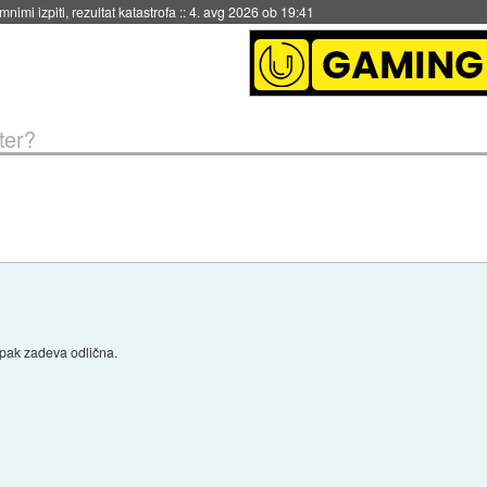
eto za večkratno uporabo
::
4. avg 2026 ob 19:41
ter?
pak zadeva odlična.