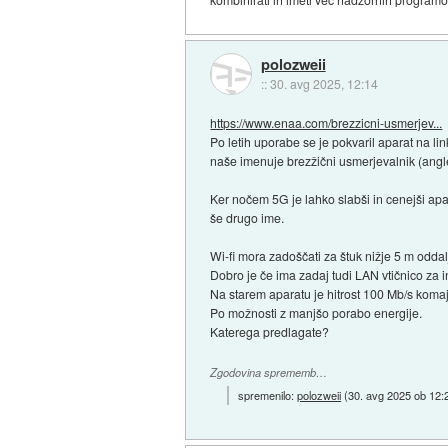
polozweii
::
30. avg 2025, 12:14
https://www.enaa.com/brezzicni-usmerjev...
Po letih uporabe se je pokvaril aparat na lin
naše imenuje brezžični usmerjevalnik (angle
Ker nočem 5G je lahko slabši in cenejši ap
še drugo ime.
Wi-fi mora zadoščati za štuk nižje 5 m odda
Dobro je če ima zadaj tudi LAN vtičnico za i
Na starem aparatu je hitrost 100 Mb/s koma
Po možnosti z manjšo porabo energije.
Katerega predlagate?
Zgodovina sprememb…
spremenilo:
polozweii
(
30. avg 2025 ob 12: