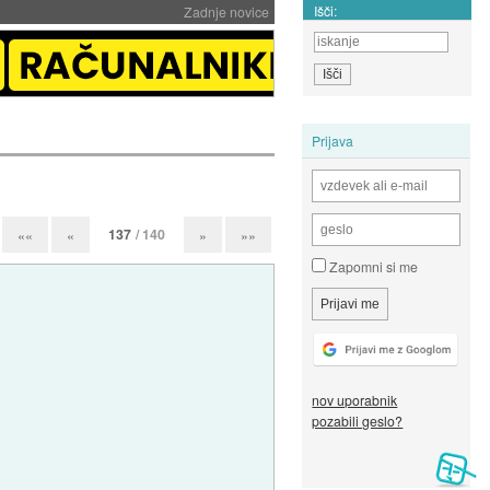
Išči:
Zadnje novice
Prijava
137
/ 140
««
«
»
»»
Zapomni si me
nov uporabnik
pozabili geslo?