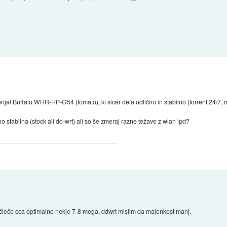
al Buffalo WHR-HP-G54 (tomato), ki sicer dela odlično in stabilno (torrent 24/7, mu
 stabilna (stock ali dd-wrt) ali so še zmeraj razne težave z wlan ipd?
včleče cca optimalno nekje 7-8 mega, ddwrt mislim da malenkost manj.