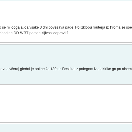
o se mi dogaja, da vsake 3 dni povezava pade. Po izklopu routerja iz štroma se spet p
prehod na DD-WRT pomanjkljivost odpravil?
o včeraj gledal je online že 189 ur. Resitirat z potegom iz elektrike ga pa nisem ra