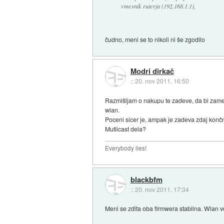
vmesnik ruterja (192.168.1.1),
čudno, meni se to nikoli ni še zgodilo
Modri dirkač
::
20. nov 2011, 16:50
Razmišljam o nakupu te zadeve, da bi zamenj
wlan.
Poceni sicer je, ampak je zadeva zdaj končno
Mutlicast dela?
Everybody lies!
blackbfm
::
20. nov 2011, 17:34
Meni se zdita oba firmwera stabilna. Wlan 