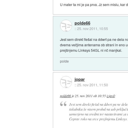
U mater ta mi je pa prva. Jz sem mislu, kar d
polde66
::
25. nov 2011, 10:55
Jest sem direkt flešal na ddwrt pa ne dela n
dvema večjima antenama ob strani in eno usm
prejšnjemu Linksys 54GL ni nč manjkal.
polde
jopar
::
25. nov 2011, 11:50
polde66
je
25. nov 2011 ob 10:55
izjavil
:
Jest sem direkt flešal na ddwrt pa ne del
tiskalnika še nisem probal na usb prključi
usmerjeno na sredini ter nastavitvami za u
Čeprav roko na srce prejšnjemu Linksys 