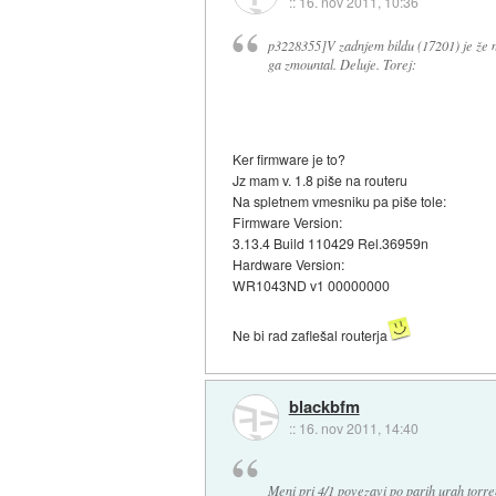
::
16. nov 2011, 10:36
p3228355]V zadnjem bildu (17201) je že nt
ga zmountal. Deluje. Torej:
Ker firmware je to?
Jz mam v. 1.8 piše na routeru
Na spletnem vmesniku pa piše tole:
Firmware Version:
3.13.4 Build 110429 Rel.36959n
Hardware Version:
WR1043ND v1 00000000
Ne bi rad zaflešal routerja
blackbfm
::
16. nov 2011, 14:40
Meni pri 4/1 povezavi po parih urah torr