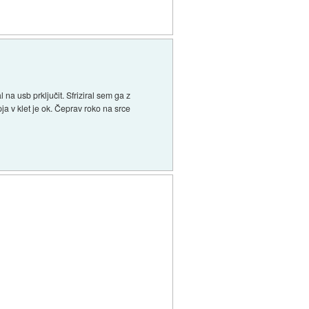
na usb prključit. Sfriziral sem ga z
a v klet je ok. Čeprav roko na srce