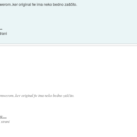
rmwerom..ker original fw ima neko bedno zaščito.
..
trani
firmwerom..ker original fw ima neko bedno zaščito.
c....
 strani