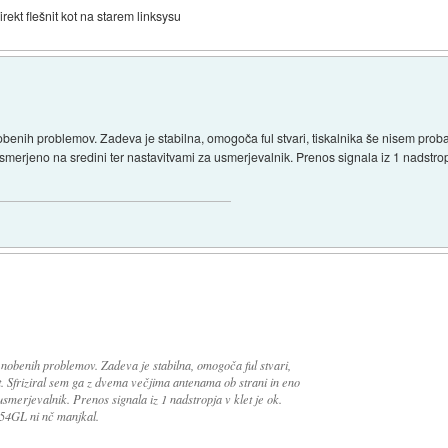
irekt flešnit kot na starem linksysu
obenih problemov. Zadeva je stabilna, omogoča ful stvari, tiskalnika še nisem probal 
erjeno na sredini ter nastavitvami za usmerjevalnik. Prenos signala iz 1 nadstropj
a nobenih problemov. Zadeva je stabilna, omogoča ful stvari,
t. Sfriziral sem ga z dvema večjima antenama ob strani in eno
smerjevalnik. Prenos signala iz 1 nadstropja v klet je ok.
54GL ni nč manjkal.