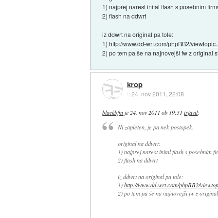
1) najprej narest inital flash s posebnim fi
2) flash na ddwrt
iz ddwrt na original pa tole:
1)
http://www.dd-wrt.com/phpBB2/viewtopic..
2) po tem pa še na najnovejši fw z original s
krop
::
24. nov 2011, 22:08
blackbfm
je
24. nov 2011 ob 19:51
izjavil
:
Ni zapleten, je pa nek postopek.
original na ddwrt:
1) najprej narest inital flash s posebnim 
2) flash na ddwrt
iz ddwrt na original pa tole:
1)
http://www.dd-wrt.com/phpBB2/viewtopi
2) po tem pa še na najnovejši fw z original