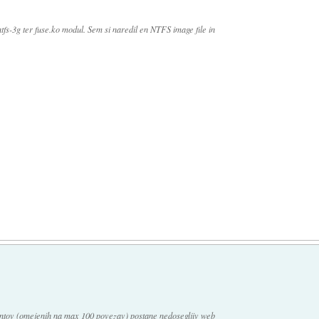
fs-3g ter fuse.ko modul. Sem si naredil en NTFS image file in
entov (omejenih na max 100 povezav) postane nedosegljiv web