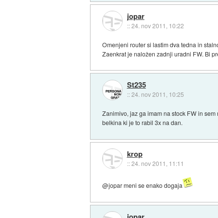
jopar
::
24. nov 2011, 10:22
Omenjeni router si lastim dva tedna in staln
Zaenkrat je naložen zadnji uradni FW. Bi 
St235
::
24. nov 2011, 10:25
Zanimivo, jaz ga imam na stock FW in sem ravn
belkina ki je to rabil 3x na dan.
krop
::
24. nov 2011, 11:11
@jopar meni se enako dogaja
jopar