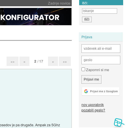
Išči:
Zadnje novice
Prijava
2
/ 17
««
«
»
»»
Zapomni si me
nov uporabnik
pozabili geslo?
jev sosedov je pa drugače. Ampak za 5Ghz