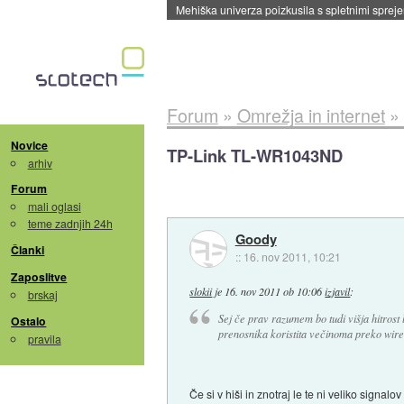
Evropska vesoljska agencija razvija svojo rak
Forum
»
Omrežja in internet
»
Novice
TP-Link TL-WR1043ND
arhiv
Forum
mali oglasi
teme zadnjih 24h
Goody
Članki
::
16. nov 2011, 10:21
Zaposlitve
slokii
je
16. nov 2011 ob 10:06
izjavil
:
brskaj
Sej če prav razumem bo tudi višja hitros
Ostalo
prenosnika koristita večinoma preko wirele
pravila
Če si v hiši in znotraj le te ni veliko signa