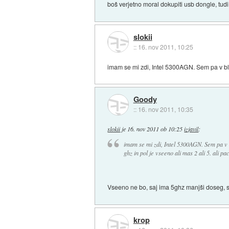
boš verjetno moral dokupiti usb dongle, tud
slokii
::
16. nov 2011, 10:25
imam se mi zdi, Intel 5300AGN. Sem pa v blok
Goody
::
16. nov 2011, 10:35
slokii
je
16. nov 2011 ob 10:25
izjavil
:
imam se mi zdi, Intel 5300AGN. Sem pa v b
ghz in pol je vseeno ali mas 2 ali 5. ali pa
Vseeno ne bo, saj ima 5ghz manjši doseg, se
krop