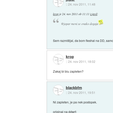
::
24. nov 2011, 11:48
krop
je
24. nov 2011 ob 11:11
izjavil
:
@jopar meni se enako dogaja
Sem razmišljal, da bom fleshal na DD, samo 
krop
::
24. nov 2011, 18:02
Zakaj bi biu zapleten?
blackbfm
::
24. nov 2011, 19:51
Ni zapleten, je pa nek postopek.
original na ddwrt: