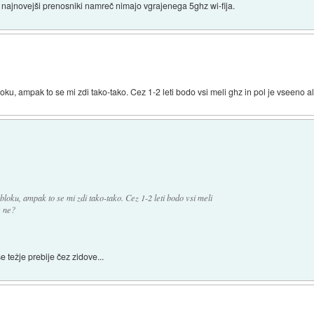
i najnovejši prenosniki namreč nimajo vgrajenega 5ghz wi-fija.
u, ampak to se mi zdi tako-tako. Cez 1-2 leti bodo vsi meli ghz in pol je vseeno ali
loku, ampak to se mi zdi tako-tako. Cez 1-2 leti bodo vsi meli
c ne?
 težje prebije čez zidove...