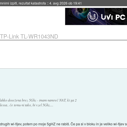
eto za večkratno uporabo
::
4. avg 2026 ob 19:41
TP-Link TL-WR1043ND
t lahko dosežena brez 5Ghz - imam namreč NAT, ki ga 2
ssa.. če temu ni tako, bi vzel 5Ghz....
lov drugih wi-fijev, potem po moje 5gHZ ne rabiš. Če pa si v bloku in je veliko wi-fi