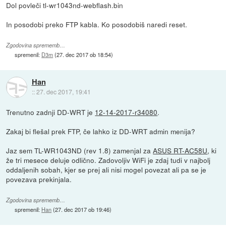
Dol povleči tl-wr1043nd-webflash.bin
In posodobi preko FTP kabla. Ko posodobiš naredi reset.
Zgodovina sprememb…
spremenil:
D3m
(
27. dec 2017 ob 18:54
)
Han
::
27. dec 2017, 19:41
Trenutno zadnji DD-WRT je
12-14-2017-r34080
.
Zakaj bi flešal prek FTP, če lahko iz DD-WRT admin menija?
Jaz sem TL-WR1043ND (rev 1.8) zamenjal za
ASUS RT-AC58U
, ki
že tri mesece deluje odlično. Zadovoljiv WiFi je zdaj tudi v najbolj
oddaljenih sobah, kjer se prej ali nisi mogel povezat ali pa se je
povezava prekinjala.
Zgodovina sprememb…
spremenil:
Han
(
27. dec 2017 ob 19:46
)