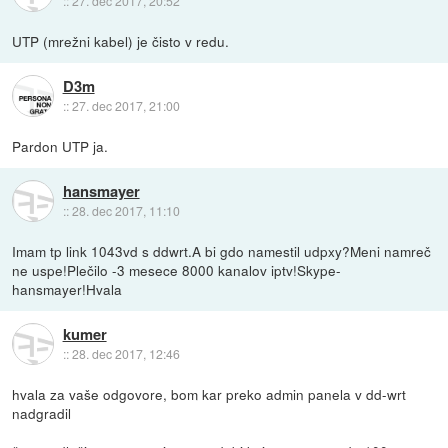
::
27. dec 2017, 20:52
UTP (mrežni kabel) je čisto v redu.
D3m
::
27. dec 2017, 21:00
Pardon UTP ja.
hansmayer
::
28. dec 2017, 11:10
Imam tp link 1043vd s ddwrt.A bi gdo namestil udpxy?Meni namreč
ne uspe!Plečilo -3 mesece 8000 kanalov iptv!Skype-
hansmayer!Hvala
kumer
::
28. dec 2017, 12:46
hvala za vaše odgovore, bom kar preko admin panela v dd-wrt
nadgradil