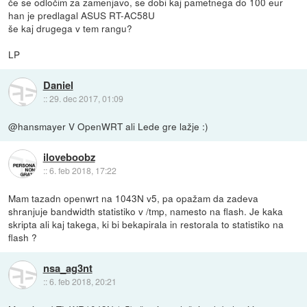
če se odločim za zamenjavo, se dobi kaj pametnega do 100 eur
han je predlagal ASUS RT-AC58U
še kaj drugega v tem rangu?
LP
Daniel
::
29. dec 2017, 01:09
@hansmayer V OpenWRT ali Lede gre lažje :)
iloveboobz
::
6. feb 2018, 17:22
Mam tazadn openwrt na 1043N v5, pa opažam da zadeva
shranjuje bandwidth statistiko v /tmp, namesto na flash. Je kaka
skripta ali kaj takega, ki bi bekapirala in restorala to statistiko na
flash ?
nsa_ag3nt
::
6. feb 2018, 20:21