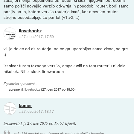
zakaj bi menjal popolnoma ok router, ki služi njegovim potrebam?
samo poišči novejšo verzijo dd-wrtja in posodobi router. bodi samo
pazljiv na to, katero verzijo routerja imaš, ker omenjen router
strojno posodabljajo že par let (v1,v2,...)
iloveboobz
::
27. dec 2017, 17:59
v1 je dalec od ok routerja. no ce ga uporabljas samo zicno, se gre
:)
jst sicer furam tazadno verzijo, ampak wifi na tem routerju ni delal
nikol ok. Niti z stock firmwareom
Zgodovina sprememb…
spremenil:
iloveboobz
(
27. dec 2017 ob 18:00
)
kumer
::
27. dec 2017, 18:17
broken/link
je
27. dec 2017 ob 17:51
izjavil
:
zakaj bi menjal popolnoma ok router, ki služi njegovim