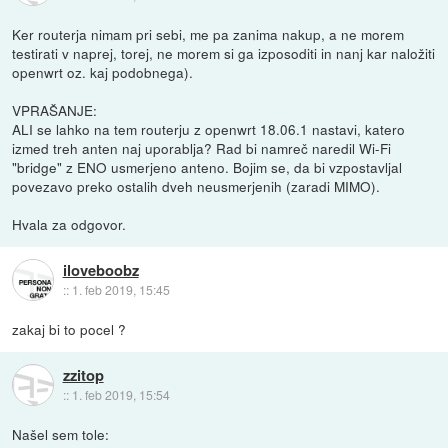
Ker routerja nimam pri sebi, me pa zanima nakup, a ne morem
testirati v naprej, torej, ne morem si ga izposoditi in nanj kar naložiti
openwrt oz. kaj podobnega).
VPRAŠANJE:
ALI se lahko na tem routerju z openwrt 18.06.1 nastavi, katero
izmed treh anten naj uporablja? Rad bi namreč naredil Wi-Fi
"bridge" z ENO usmerjeno anteno. Bojim se, da bi vzpostavljal
povezavo preko ostalih dveh neusmerjenih (zaradi MIMO).
Hvala za odgovor.
iloveboobz
::
1. feb 2019, 15:45
zakaj bi to pocel ?
zzitop
::
1. feb 2019, 15:54
Našel sem tole: