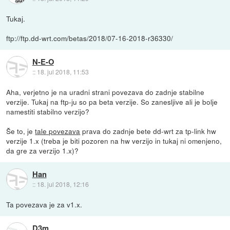
Tukaj.
ftp://ftp.dd-wrt.com/betas/2018/07-16-2018-r36330/
N-E-O
::
18. jul 2018, 11:53
Aha, verjetno je na uradni strani povezava do zadnje stabilne
verzije. Tukaj na ftp-ju so pa beta verzije. So zanesljive ali je bolje
namestiti stabilno verzijo?
Še to, je
tale povezava
prava do zadnje bete dd-wrt za tp-link hw
verzije 1.x (treba je biti pozoren na hw verzijo in tukaj ni omenjeno,
da gre za verzijo 1.x)?
Han
::
18. jul 2018, 12:16
Ta povezava je za v1.x.
D3m