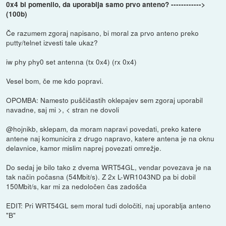
0x4 bi pomenilo, da uporablja samo prvo anteno? ------------>
(100b)
Če razumem zgoraj napisano, bi moral za prvo anteno preko
putty/telnet izvesti tale ukaz?
iw phy phy0 set antenna (tx 0x4) (rx 0x4)
Vesel bom, če me kdo popravi.
OPOMBA: Namesto puščičastih oklepajev sem zgoraj uporabil
navadne, saj mi >, < stran ne dovoli
@hojnikb, sklepam, da moram napravi povedati, preko katere
antene naj komunicira z drugo napravo, katere antena je na oknu
delavnice, kamor mislim naprej povezati omrežje.
Do sedaj je bilo tako z dvema WRT54GL, vendar povezava je na
tak način počasna (54Mbit/s). Z 2x L-WR1043ND pa bi dobil
150Mbit/s, kar mi za nedoločen čas zadošča
EDIT: Pri WRT54GL sem moral tudi določiti, naj uporablja anteno
"B"