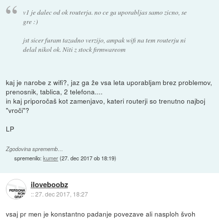
v1 je dalec od ok routerja. no ce ga uporabljas samo zicno, se
gre :)
jst sicer furam tazadno verzijo, ampak wifi na tem routerju ni
delal nikol ok. Niti z stock firmwareom
kaj je narobe z wifi?, jaz ga že vsa leta uporabljam brez problemov,
prenosnik, tablica, 2 telefona....
in kaj priporočaš kot zamenjavo, kateri routerji so trenutno najboj
"vroči"?
LP
Zgodovina sprememb…
spremenilo:
kumer
(
27. dec 2017 ob 18:19
)
iloveboobz
::
27. dec 2017, 18:27
vsaj pr men je konstantno padanje povezave ali nasploh švoh