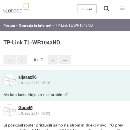
☰
Forum
»
Omrežja in internet
»
TP-Link TL-WR1043ND
TP-Link TL-WR1043ND
16
/ 17
««
«
»
»»
aljaaaz96
::
8. sep 2017, 15:18
Ma kdo kako idejo za moj problem?
GupeM
::
8. sep 2017, 16:03
Si poskusil router priključiti samo na štrom in direkt v svoj PC prek