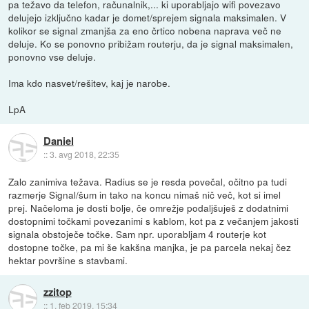
pa težavo da telefon, računalnik,... ki uporabljajo wifi povezavo
delujejo izključno kadar je domet/sprejem signala maksimalen. V
kolikor se signal zmanjša za eno črtico nobena naprava več ne
deluje. Ko se ponovno pribižam routerju, da je signal maksimalen,
ponovno vse deluje.
Ima kdo nasvet/rešitev, kaj je narobe.
LpA
Daniel
::
3. avg 2018, 22:35
Zalo zanimiva težava. Radius se je resda povečal, očitno pa tudi
razmerje Signal/šum in tako na koncu nimaš nič več, kot si imel
prej. Načeloma je dosti bolje, če omrežje podaljšuješ z dodatnimi
dostopnimi točkami povezanimi s kablom, kot pa z večanjem jakosti
signala obstoječe točke. Sam npr. uporabljam 4 routerje kot
dostopne točke, pa mi še kakšna manjka, je pa parcela nekaj čez
hektar površine s stavbami.
zzitop
::
1. feb 2019, 15:34