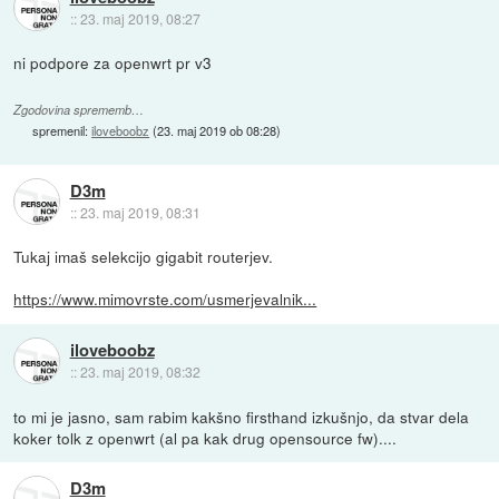
::
23. maj 2019, 08:27
ni podpore za openwrt pr v3
Zgodovina sprememb…
spremenil:
iloveboobz
(
23. maj 2019 ob 08:28
)
D3m
::
23. maj 2019, 08:31
Tukaj imaš selekcijo gigabit routerjev.
https://www.mimovrste.com/usmerjevalnik...
iloveboobz
::
23. maj 2019, 08:32
to mi je jasno, sam rabim kakšno firsthand izkušnjo, da stvar dela
koker tolk z openwrt (al pa kak drug opensource fw)....
D3m