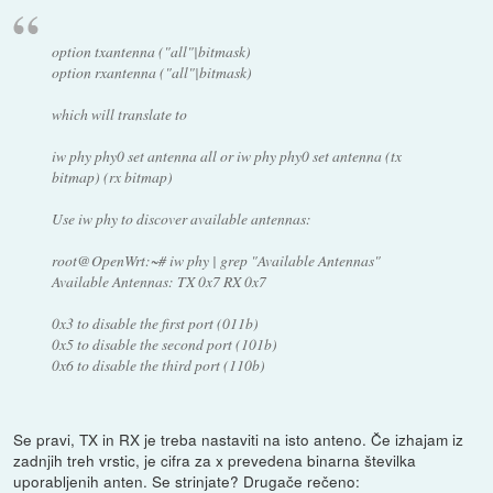
option txantenna ("all"|bitmask)
option rxantenna ("all"|bitmask)
which will translate to
iw phy phy0 set antenna all or iw phy phy0 set antenna (tx
bitmap) (rx bitmap)
Use iw phy to discover available antennas:
root@OpenWrt:~# iw phy | grep "Available Antennas"
Available Antennas: TX 0x7 RX 0x7
0x3 to disable the first port (011b)
0x5 to disable the second port (101b)
0x6 to disable the third port (110b)
Se pravi, TX in RX je treba nastaviti na isto anteno. Če izhajam iz
zadnjih treh vrstic, je cifra za x prevedena binarna številka
uporabljenih anten. Se strinjate? Drugače rečeno: