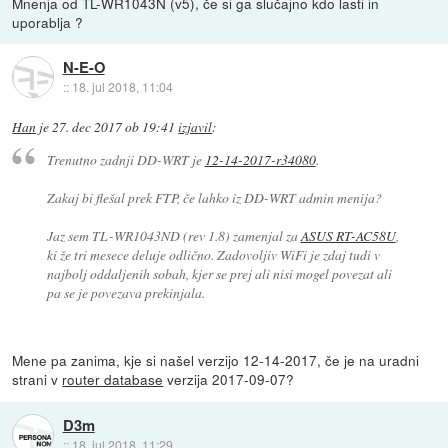
Mnenja od TL-WR1043N (v5), če si ga slučajno kdo lasti in
uporablja ?
N-E-O
::
18. jul 2018, 11:04
Han
je
27. dec 2017 ob 19:41
izjavil
:
Trenutno zadnji DD-WRT je
12-14-2017-r34080
.
Zakaj bi flešal prek FTP, če lahko iz DD-WRT admin menija?
Jaz sem TL-WR1043ND (rev 1.8) zamenjal za
ASUS RT-AC58U
,
ki že tri mesece deluje odlično. Zadovoljiv WiFi je zdaj tudi v
najbolj oddaljenih sobah, kjer se prej ali nisi mogel povezat ali
pa se je povezava prekinjala.
Mene pa zanima, kje si našel verzijo 12-14-2017, če je na uradni
strani v
router database
verzija 2017-09-07?
D3m
::
18. jul 2018, 11:29