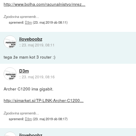
http://www.bolha.com/racunalnistvo/mrez...
Zgodovina sprememb…
spremenil:
D3m
(
23. maj 2019 ob 08:11
)
iloveboobz
::
23. maj 2019, 08:11
tega že mam kot 3 router :)
D3m
::
23. maj 2019, 08:16
Archer C1200 ima gigabit.
http://simarket.si/TP-LINK-Archer-C1200...
Zgodovina sprememb…
spremenil:
D3m
(
23. maj 2019 ob 08:17
)
iloveboobz