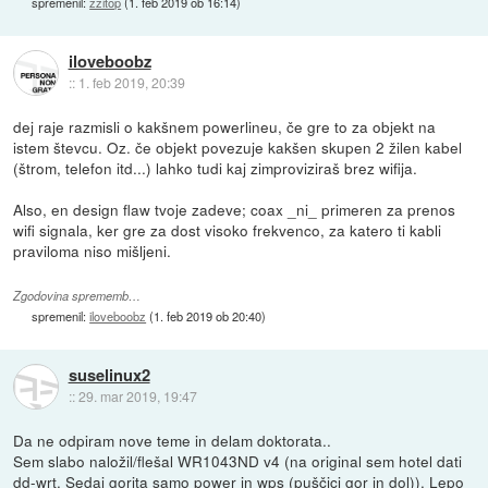
spremenil:
zzitop
(
1. feb 2019 ob 16:14
)
iloveboobz
::
1. feb 2019, 20:39
dej raje razmisli o kakšnem powerlineu, če gre to za objekt na
istem števcu. Oz. če objekt povezuje kakšen skupen 2 žilen kabel
(štrom, telefon itd...) lahko tudi kaj zimproviziraš brez wifija.
Also, en design flaw tvoje zadeve; coax _ni_ primeren za prenos
wifi signala, ker gre za dost visoko frekvenco, za katero ti kabli
praviloma niso mišljeni.
Zgodovina sprememb…
spremenil:
iloveboobz
(
1. feb 2019 ob 20:40
)
suselinux2
::
29. mar 2019, 19:47
Da ne odpiram nove teme in delam doktorata..
Sem slabo naložil/flešal WR1043ND v4 (na original sem hotel dati
dd-wrt. Sedaj gorita samo power in wps (puščici gor in dol)). Lepo