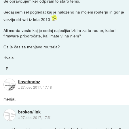
Se opravičujem ker odpiram to staro temo.
Sedaj sem šel pogledat kaj je naloženo na mojem routerju in gor je
verzija dd-wrt iz leta 2010
Ali morda veste kaj je sedaj najboljša izbira za ta router, kateri
firmware priporočate, kaj imate vi na njem?
Oz je čas za menjavo routerja?
Hvala
LP
iloveboobz
::
27. dec 2017, 17:18
menjaj.
broken/link
::
27. dec 2017, 17:51