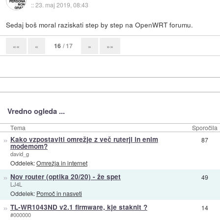
::
23. maj 2019, 08:43
Sedaj boš moral raziskati step by step na OpenWRT forumu.
16
/ 17
««
«
»
»»
Vredno ogleda ...
Tema
Sporočila
»
Kako vzpostaviti omrežje z več ruterji in enim
87
modemom?
david_g
Oddelek:
Omrežja in internet
»
Nov router (optika 20/20) - že spet
49
LJ4L
Oddelek:
Pomoč in nasveti
»
TL-WR1043ND v2.1 firmware, kje staknit ?
14
#000000