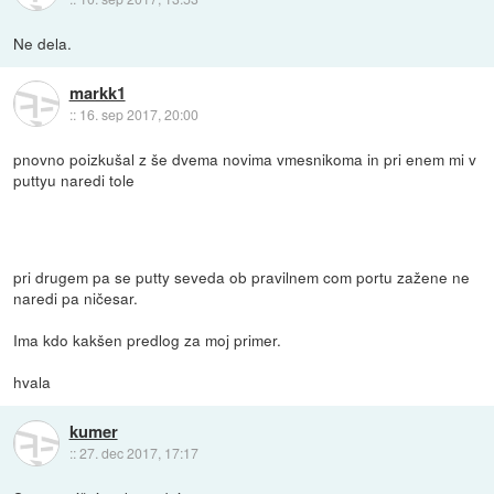
Ne dela.
markk1
::
16. sep 2017, 20:00
pnovno poizkušal z še dvema novima vmesnikoma in pri enem mi v
puttyu naredi tole
pri drugem pa se putty seveda ob pravilnem com portu zažene ne
naredi pa ničesar.
Ima kdo kakšen predlog za moj primer.
hvala
kumer
::
27. dec 2017, 17:17