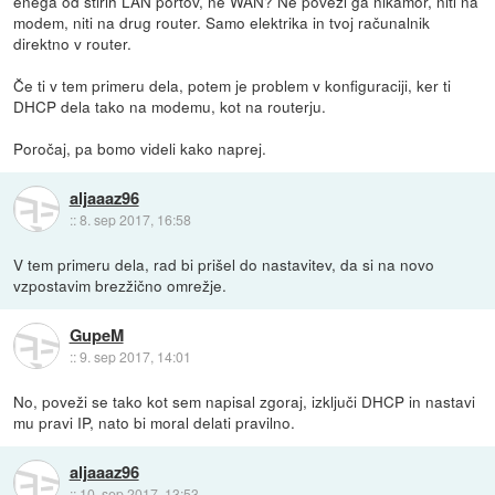
enega od štirih LAN portov, ne WAN? Ne poveži ga nikamor, niti na
modem, niti na drug router. Samo elektrika in tvoj računalnik
direktno v router.
Če ti v tem primeru dela, potem je problem v konfiguraciji, ker ti
DHCP dela tako na modemu, kot na routerju.
Poročaj, pa bomo videli kako naprej.
aljaaaz96
::
8. sep 2017, 16:58
V tem primeru dela, rad bi prišel do nastavitev, da si na novo
vzpostavim brezžično omrežje.
GupeM
::
9. sep 2017, 14:01
No, poveži se tako kot sem napisal zgoraj, izključi DHCP in nastavi
mu pravi IP, nato bi moral delati pravilno.
aljaaaz96
::
10. sep 2017, 13:53