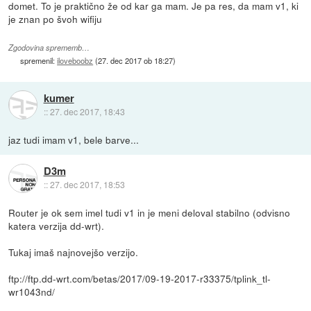
domet. To je praktično že od kar ga mam. Je pa res, da mam v1, ki
je znan po švoh wifiju
Zgodovina sprememb…
spremenil:
iloveboobz
(
27. dec 2017 ob 18:27
)
kumer
::
27. dec 2017, 18:43
jaz tudi imam v1, bele barve...
D3m
::
27. dec 2017, 18:53
Router je ok sem imel tudi v1 in je meni deloval stabilno (odvisno
katera verzija dd-wrt).
Tukaj imaš najnovejšo verzijo.
ftp://ftp.dd-wrt.com/betas/2017/09-19-2017-r33375/tplink_tl-
wr1043nd/