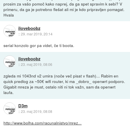
prosim za vašo pomoč kako naprej, da ga spet spravim k sebi? V
primeru, da ga je potrebno flešat ali mi je kdo pripravljen pomagat.
Hvala
iloveboobz
::
29. mar 2019, 20:14
serial konzolo gor pa videt, če ti boota.
iloveboobz
::
23. maj 2019, 08:06
zgleda mi 1043nd v2 umira (noče več pisat v flash)... Rabim en
quick predlog za ~50€ wifi router, ki ma _dobro_ openwrt podporo.
Gigabit mreza je must, ostalo niti ni tok važn, sam da openwrt
laufa.
D3m
::
23. maj 2019, 08:08
http://www.bolha.com/racunalnistvo/mrez...