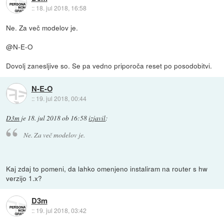
::
18. jul 2018, 16:58
Ne. Za več modelov je.
@N-E-O
Dovolj zanesljive so. Se pa vedno priporoča reset po posodobitvi.
N-E-O
::
19. jul 2018, 00:44
D3m
je
18. jul 2018 ob 16:58
izjavil
:
Ne. Za več modelov je.
Kaj zdaj to pomeni, da lahko omenjeno instaliram na router s hw
verzijo 1.x?
D3m
::
19. jul 2018, 03:42