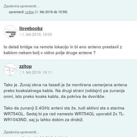
Zgodovina sprememb…
spremenil:
zzitop
(
1. feb 2019 ob 15:59
)
iloveboobz
::
1. feb 2019, 16:03
to delaš bridge na remote lokacijo in bi eno anteno prestavil z
kablom nekam bolj v vidno polje druge antene ?
zzitop
::
1. feb 2019, 16:11
Tako je. Zunaj okna na fasadi je že montirana usmerjena antena
preko koaksialnega kabla. Na drugi strani (oddajni) pa zunanja
omni, isto preko koaks kabla, da pokriva še dvorišče.
Tako da zunanji 2.4GHz anteni sta že, tudi aktivni sta s starima
WRT54GL. Sedaj bi pa rad namesto WRT54GL uporabil 2x TL-
WR1043ND, saj ju lahko dobim za drobiž.
Zgodovina sprememb…