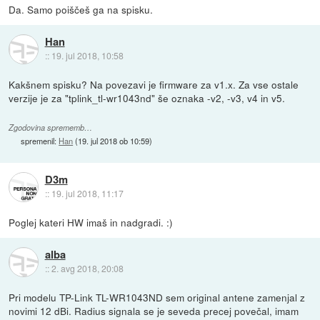
Da. Samo poiščeš ga na spisku.
Han
::
19. jul 2018, 10:58
Kakšnem spisku? Na povezavi je firmware za v1.x. Za vse ostale
verzije je za "tplink_tl-wr1043nd" še oznaka -v2, -v3, v4 in v5.
Zgodovina sprememb…
spremenil:
Han
(
19. jul 2018 ob 10:59
)
D3m
::
19. jul 2018, 11:17
Poglej kateri HW imaš in nadgradi. :)
alba
::
2. avg 2018, 20:08
Pri modelu TP-Link TL-WR1043ND sem original antene zamenjal z
novimi 12 dBi. Radius signala se je seveda precej povečal, imam