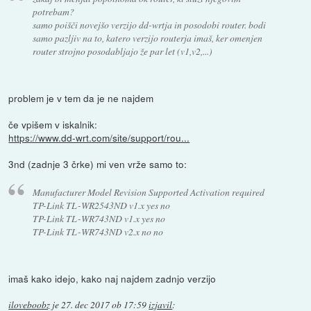
potrebam?
samo poišči novejšo verzijo dd-wrtja in posodobi router. bodi
samo pazljiv na to, katero verzijo routerja imaš, ker omenjen
router strojno posodabljajo že par let (v1,v2,...)
problem je v tem da je ne najdem
če vpišem v iskalnik:
https://www.dd-wrt.com/site/support/rou...
3nd (zadnje 3 črke) mi ven vrže samo to:
Manufacturer Model Revision Supported Activation required
TP-Link TL-WR2543ND v1.x yes no
TP-Link TL-WR743ND v1.x yes no
TP-Link TL-WR743ND v2.x no no
imaš kako idejo, kako naj najdem zadnjo verzijo
iloveboobz
je
27. dec 2017 ob 17:59
izjavil
: