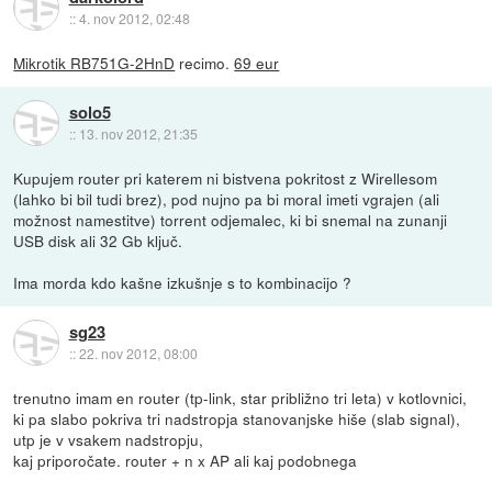
::
4. nov 2012, 02:48
Mikrotik RB751G-2HnD
recimo.
69 eur
solo5
::
13. nov 2012, 21:35
Kupujem router pri katerem ni bistvena pokritost z Wirellesom
(lahko bi bil tudi brez), pod nujno pa bi moral imeti vgrajen (ali
možnost namestitve) torrent odjemalec, ki bi snemal na zunanji
USB disk ali 32 Gb ključ.
Ima morda kdo kašne izkušnje s to kombinacijo ?
sg23
::
22. nov 2012, 08:00
trenutno imam en router (tp-link, star približno tri leta) v kotlovnici,
ki pa slabo pokriva tri nadstropja stanovanjske hiše (slab signal),
utp je v vsakem nadstropju,
kaj priporočate. router + n x AP ali kaj podobnega