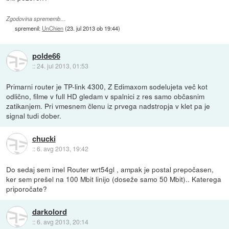
Zgodovina sprememb…
spremenil:
UnChien
(
23. jul 2013 ob 19:44
)
polde66
::
24. jul 2013, 01:53
Primarni router je TP-link 4300, Z Edimaxom sodelujeta več kot
odlično, filme v full HD gledam v spalnici z res samo občasnim
zatikanjem. Pri vmesnem členu iz prvega nadstropja v klet pa je
signal tudi dober.
chucki
::
6. avg 2013, 19:42
Do sedaj sem imel Router wrt54gl , ampak je postal prepočasen,
ker sem prešel na 100 Mbit linijo (doseže samo 50 Mbit).. Katerega
priporočate?
darkolord
::
6. avg 2013, 20:14