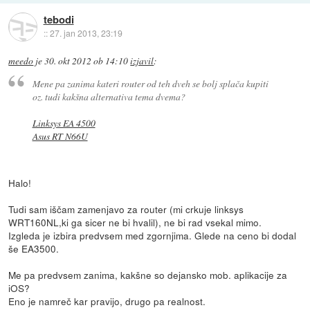
tebodi
::
27. jan 2013, 23:19
meedo
je
30. okt 2012 ob 14:10
izjavil
:
Mene pa zanima kateri router od teh dveh se bolj splača kupiti
oz. tudi kakšna alternativa tema dvema?
Linksys EA 4500
Asus RT N66U
Halo!
Tudi sam iščam zamenjavo za router (mi crkuje linksys
WRT160NL,ki ga sicer ne bi hvalil), ne bi rad vsekal mimo.
Izgleda je izbira predvsem med zgornjima. Glede na ceno bi dodal
še EA3500.
Me pa predvsem zanima, kakšne so dejansko mob. aplikacije za
iOS?
Eno je namreč kar pravijo, drugo pa realnost.