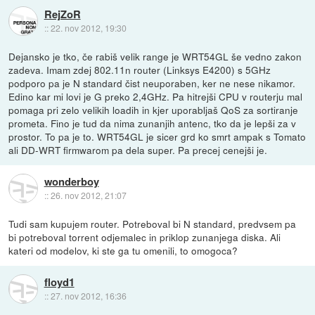
RejZoR
::
22. nov 2012, 19:30
Dejansko je tko, če rabiš velik range je WRT54GL še vedno zakon
zadeva. Imam zdej 802.11n router (Linksys E4200) s 5GHz
podporo pa je N standard čist neuporaben, ker ne nese nikamor.
Edino kar mi lovi je G preko 2,4GHz. Pa hitrejši CPU v routerju mal
pomaga pri zelo velikih loadih in kjer uporabljaš QoS za sortiranje
prometa. Fino je tud da nima zunanjih antenc, tko da je lepši za v
prostor. To pa je to. WRT54GL je sicer grd ko smrt ampak s Tomato
ali DD-WRT firmwarom pa dela super. Pa precej cenejši je.
wonderboy
::
26. nov 2012, 21:07
Tudi sam kupujem router. Potreboval bi N standard, predvsem pa
bi potreboval torrent odjemalec in priklop zunanjega diska. Ali
kateri od modelov, ki ste ga tu omenili, to omogoca?
floyd1
::
27. nov 2012, 16:36