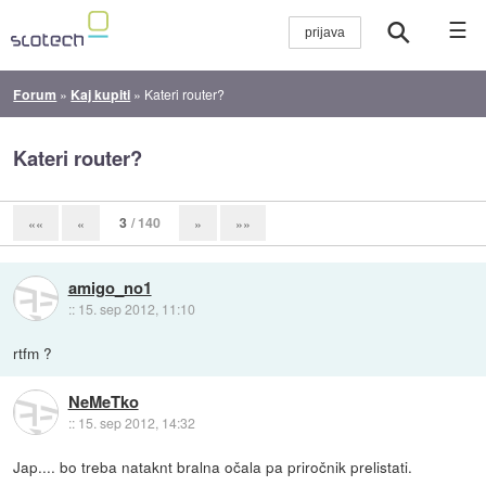
☰
Forum
»
Kaj kupiti
»
Kateri router?
Kateri router?
3
/ 140
««
«
»
»»
amigo_no1
::
15. sep 2012, 11:10
rtfm ?
NeMeTko
::
15. sep 2012, 14:32
Jap.... bo treba nataknt bralna očala pa priročnik prelistati.