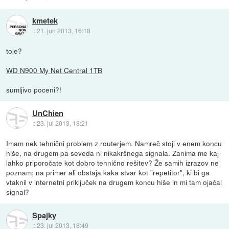
kmetek
::
21. jun 2013, 16:18
tole?
WD N900 My Net Central 1TB
sumljivo poceni?!
UnChien
::
23. jul 2013, 18:21
Imam nek tehnični problem z routerjem. Namreč stoji v enem koncu
hiše, na drugem pa seveda ni nikakršnega signala. Zanima me kaj
lahko priporočate kot dobro tehnično rešitev? Že samih izrazov ne
poznam; na primer ali obstaja kaka stvar kot "repetitor", ki bi ga
vtaknil v internetni priključek na drugem koncu hiše in mi tam ojačal
signal?
Spajky
::
23. jul 2013, 18:49