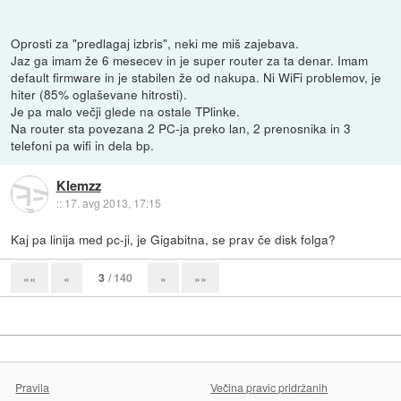
Oprosti za "predlagaj izbris", neki me miš zajebava.
Jaz ga imam že 6 mesecev in je super router za ta denar. Imam
default firmware in je stabilen že od nakupa. Ni WiFi problemov, je
hiter (85% oglaševane hitrosti).
Je pa malo večji glede na ostale TPlinke.
Na router sta povezana 2 PC-ja preko lan, 2 prenosnika in 3
telefoni pa wifi in dela bp.
Klemzz
::
17. avg 2013, 17:15
Kaj pa linija med pc-ji, je Gigabitna, se prav če disk folga?
3
/ 140
««
«
»
»»
Pravila
Večina pravic pridržanih