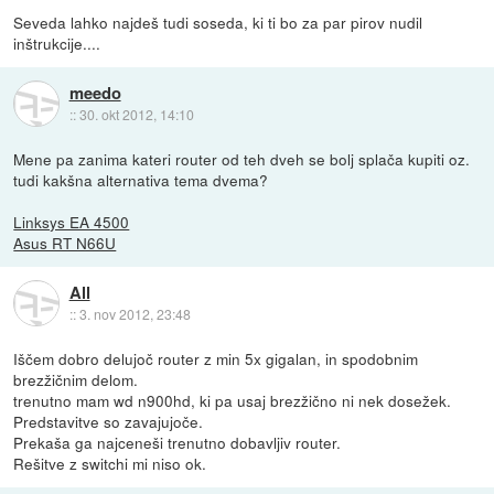
Seveda lahko najdeš tudi soseda, ki ti bo za par pirov nudil
inštrukcije....
meedo
::
30. okt 2012, 14:10
Mene pa zanima kateri router od teh dveh se bolj splača kupiti oz.
tudi kakšna alternativa tema dvema?
Linksys EA 4500
Asus RT N66U
All
::
3. nov 2012, 23:48
Iščem dobro delujoč router z min 5x gigalan, in spodobnim
brezžičnim delom.
trenutno mam wd n900hd, ki pa usaj brezžično ni nek dosežek.
Predstavitve so zavajujoče.
Prekaša ga najceneši trenutno dobavljiv router.
Rešitve z switchi mi niso ok.