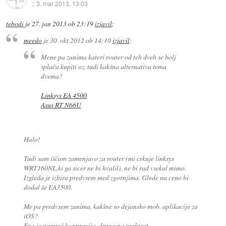
::
3. mar 2013, 13:03
tebodi
je
27. jan 2013 ob 23:19
izjavil
:
meedo
je
30. okt 2012 ob 14:10
izjavil
:
Mene pa zanima kateri router od teh dveh se bolj
splača kupiti oz. tudi kakšna alternativa tema
dvema?
Linksys EA 4500
Asus RT N66U
Halo!
Tudi sam iščam zamenjavo za router (mi crkuje linksys
WRT160NL,ki ga sicer ne bi hvalil), ne bi rad vsekal mimo.
Izgleda je izbira predvsem med zgornjima. Glede na ceno bi
dodal še EA3500.
Me pa predvsem zanima, kakšne so dejansko mob. aplikacije za
iOS?
Eno je namreč kar pravijo, drugo pa realnost.