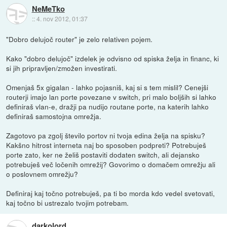
NeMeTko
::
4. nov 2012, 01:37
"Dobro delujoč router" je zelo relativen pojem.
Kako "dobro delujoč" izdelek je odvisno od spiska želja in financ, ki
si jih pripravljen/zmožen investirati.
Omenjaš 5x gigalan - lahko pojasniš, kaj si s tem mislil? Cenejši
routerji imajo lan porte povezane v switch, pri malo boljših si lahko
definiraš vlan-e, dražji pa nudijo routane porte, na katerih lahko
definiraš samostojna omrežja.
Zagotovo pa zgolj število portov ni tvoja edina želja na spisku?
Kakšno hitrost interneta naj bo sposoben podpreti? Potrebuješ
porte zato, ker ne želiš postaviti dodaten switch, ali dejansko
potrebuješ več ločenih omrežij? Govorimo o domačem omrežju ali
o poslovnem omrežju?
Definiraj kaj točno potrebuješ, pa ti bo morda kdo vedel svetovati,
kaj točno bi ustrezalo tvojim potrebam.
darkolord