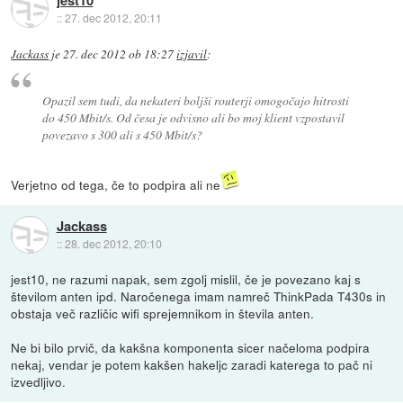
jest10
::
27. dec 2012, 20:11
Jackass
je
27. dec 2012 ob 18:27
izjavil
:
Opazil sem tudi, da nekateri boljši routerji omogočajo hitrosti
do 450 Mbit/s. Od česa je odvisno ali bo moj klient vzpostavil
povezavo s 300 ali s 450 Mbit/s?
Verjetno od tega, če to podpira ali ne
Jackass
::
28. dec 2012, 20:10
jest10, ne razumi napak, sem zgolj mislil, če je povezano kaj s
številom anten ipd. Naročenega imam namreč ThinkPada T430s in
obstaja več različic wifi sprejemnikom in števila anten.
Ne bi bilo prvič, da kakšna komponenta sicer načeloma podpira
nekaj, vendar je potem kakšen hakeljc zaradi katerega to pač ni
izvedljivo.