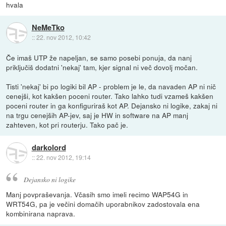
hvala
NeMeTko
::
22. nov 2012, 10:42
Če imaš UTP že napeljan, se samo posebi ponuja, da nanj
priključiš dodatni 'nekaj' tam, kjer signal ni več dovolj močan.
Tisti 'nekaj' bi po logiki bil AP - problem je le, da navaden AP ni nič
cenejši, kot kakšen poceni router. Tako lahko tudi vzameš kakšen
poceni router in ga konfiguriraš kot AP. Dejansko ni logike, zakaj ni
na trgu cenejših AP-jev, saj je HW in software na AP manj
zahteven, kot pri routerju. Tako pač je.
darkolord
::
22. nov 2012, 19:14
Dejansko ni logike
Manj povpraševanja. Včasih smo imeli recimo WAP54G in
WRT54G, pa je večini domačih uporabnikov zadostovala ena
kombinirana naprava.