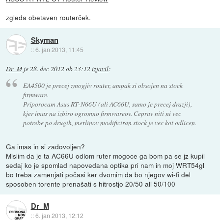
zgleda obetaven routerček.
Skyman
::
6. jan 2013, 11:45
Dr_M
je
28. dec 2012 ob 23:12
izjavil
:
EA4500 je precej zmogjiv router, ampak si obsojen na stock
firmware.
Priporocam Asus RT-N66U (ali AC66U, samo je precej drazji),
kjer imas na izbiro ogromno firmwareov. Ceprav niti ni vec
potrebe po drugih, merlinov modificiran stock je vec kot odlicen.
Ga imas in si zadovoljen?
Mislim da je ta AC66U odlom ruter mogoce ga bom pa se jz kupil
sedaj ko je spomlad napovedana optika pri nam in moj WRT54gl
bo treba zamenjati počasi ker dvomim da bo njegov wi-fi del
sposoben torente prenašati s hitrostjo 20/50 ali 50/100
Dr_M
::
6. jan 2013, 12:12