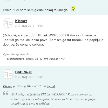
Hvala, tudi sam sem gledal nekaj takšnega..
Klemzz
::
17. avg 2013, 15:00
@chucki, a si že dubu TPLink WDR3600? Kako se obnese oz.
kdorkol ga ma, če lahko pove. Sam sm ga tut naroču, na papirju je
dobr pa še cena je solidna.
Zgodovina sprememb…
predlagal izbris:
BorutK-73
(
17. avg 2013 ob 17:04
)
BorutK-73
::
17. avg 2013, 17:08
Klemzz
je
17. avg 2013 ob 15:00
izjavil
:
@chucki, a si že dubu TPLink WDR3600? Kako se obnese oz.
kdorkol ga ma, če lahko pove. Sam sm ga tut naroču, na papirju
je dobr pa še cena je solidna.