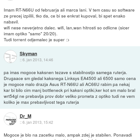
Imam RT-N66U od februarja ali marca lani. V tem casu so software
ze precej izpilili, tko da, ce bi se enkrat kupoval, bi spet enako
nabavil.
wifi nese neverjetno dalec. wifi, lan,wan hitrosti so odlicne (sicer
imam optiko "samo" 20/20).
Tudi torrent odjemalec je super :>
Skyman
::
6. jan 2013, 14:46
pa imas mogoce kaksnen tezave s stabilnostjo samega ruterja.
Drugaace sm gledal kaksnega Linksys EA4500 ali 6500 samo cena
je mogoce malo drazja Asus RT-N66U ali AC66U rabim pa nekaj
kar bi bilo cim manj bottleneck pri kaksni optiki,ker kot sm malo bral
wrt54gl ne prebavlja prov dobr veliko prometa z optiko tudi ne vem
koliko je max prebavljivost tega ruterja
Dr_M
::
6. jan 2013, 15:42
Mogoce je blo na zacetku malo, ampak zdej je stabilen. Ponavadi