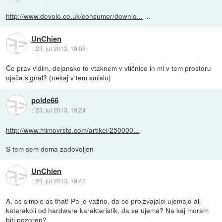
http://www.devolo.co.uk/consumer/downlo...
...
UnChien
::
23. jul 2013, 19:08
Če prav vidim, dejansko to vtaknem v vtičnico in mi v tem prostoru
ojača signal? (nekaj v tem smislu)
polde66
::
23. jul 2013, 19:24
http://www.mimovrste.com/artikel/250000...
S tem sem doma zadovoljen
UnChien
::
23. jul 2013, 19:42
A, as simple as that! Pa je važno, da se proizvajalci ujemajo ali
katerakoli od hardware karakteristik, da se ujema? Na kaj moram
biti pozoren?