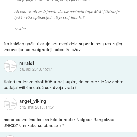
Ali kdo ve, ali se dejansko da vse nastaviti (npr. MAC filtriranje
ipd.) v iOS aplikacijah ali je bolj šminka?
Hvala!
Na kakšen način ti ckuje,ker meni dela super in sem res znjim
zadovoljen,po nadgradnji nobenih težav.
miraldi
::
8. apr 2013, 15:17
Kateri router za okoli 50Eur naj kupim, da bo brez težav dobro
oddajal wifi 6m daleč čez dvoja vrata?
angel_viking
::
12. maj 2013, 14:51
mene pa zanima če ima kdo ta router Netgear RangeMax
JNR3210 in kako se obnese ??