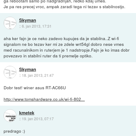
ga rebootam samo po nadgradnjah, redko kdaj umes.
Je pa res precej vroc, ampak zaradi tega ni tezav s stabilnostjo.
Skyman
::
6. jan 2013, 17:31
aha ker fajn je ce neko zadevo kupujes da je stabilna..Z wi-fi
signalom ne bo tezav ker mi ze zdele wrt54gl dobro nese vmes
med racunalnikom in ruterjem je 1 nadstropje.Fajn je ko imas dobr
povezavo in stabilni ruter da ti premelje optiko.
Skyman
::
18. jan 2013, 21:47
Dobr test! winer asus RT-AC66U
http://www.tomshardware.co.uk/wi-fi-802...
kmetek
::
19. jan 2013, 07:17
predrago :)