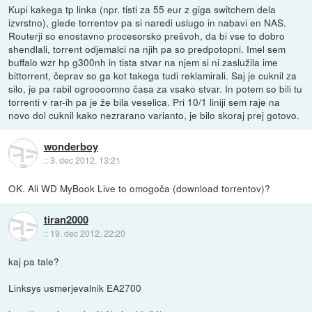
Kupi kakega tp linka (npr. tisti za 55 eur z giga switchem dela
izvrstno), glede torrentov pa si naredi uslugo in nabavi en NAS.
Routerji so enostavno procesorsko prešvoh, da bi vse to dobro
shendlali, torrent odjemalci na njih pa so predpotopni. Imel sem
buffalo wzr hp g300nh in tista stvar na njem si ni zaslužila ime
bittorrent, čeprav so ga kot takega tudi reklamirali. Saj je cuknil za
silo, je pa rabil ogroooomno časa za vsako stvar. In potem so bili tu
torrenti v rar-ih pa je že bila veselica. Pri 10/1 liniji sem raje na
novo dol cuknil kako nezrarano varianto, je bilo skoraj prej gotovo.
wonderboy
::
3. dec 2012, 13:21
OK. Ali WD MyBook Live to omogoča (download torrentov)?
tiran2000
::
19. dec 2012, 22:20
kaj pa tale?
Linksys usmerjevalnik EA2700