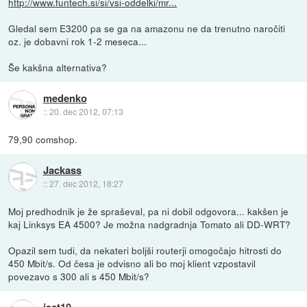
http://www.funtech.si/si/vsi-oddelki/mr...
Gledal sem E3200 pa se ga na amazonu ne da trenutno naročiti
oz. je dobavni rok 1-2 meseca...
Še kakšna alternativa?
medenko
::
20. dec 2012, 07:13
79,90 comshop.
Jackass
::
27. dec 2012, 18:27
Moj predhodnik je že spraševal, pa ni dobil odgovora... kakšen je
kaj Linksys EA 4500? Je možna nadgradnja Tomato ali DD-WRT?
Opazil sem tudi, da nekateri boljši routerji omogočajo hitrosti do
450 Mbit/s. Od česa je odvisno ali bo moj klient vzpostavil
povezavo s 300 ali s 450 Mbit/s?