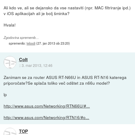
Ali kdo ve, ali se dejansko da vse nastaviti (npr. MAC filtriranje ipd.)
v iOS aplikacijah ali je bolj šminka?
Hvala!
Zgodovina sprememb…
spremenilo:
tebodi
(
27. jan 2013 ob 23:20
)
Colt
::
3. mar 2013, 12:46
Zanimam se za router ASUS RT-N66U in ASUS RT-N16 katerega
priporočate?Se splača toliko več odštet za n66u model?
lp
http://www.asus.com/Networking/RTN66U/#...
http://www.asus.com/Networking/RTN16/#o...
TOP