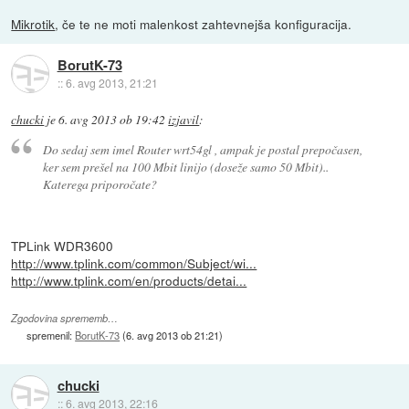
Mikrotik
, če te ne moti malenkost zahtevnejša konfiguracija.
BorutK-73
::
6. avg 2013, 21:21
chucki
je
6. avg 2013 ob 19:42
izjavil
:
Do sedaj sem imel Router wrt54gl , ampak je postal prepočasen,
ker sem prešel na 100 Mbit linijo (doseže samo 50 Mbit)..
Katerega priporočate?
TPLink WDR3600
http://www.tplink.com/common/Subject/wi...
http://www.tplink.com/en/products/detai...
Zgodovina sprememb…
spremenil:
BorutK-73
(
6. avg 2013 ob 21:21
)
chucki
::
6. avg 2013, 22:16