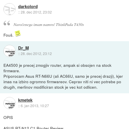
darkolord
::
28. dec 2012, 23:02
Naročenega imam namreč ThinkPada T430s
Fouš.
Dr_M
::
28. dec 2012, 23:12
EA4500 je precej zmogjiv router, ampak si obsojen na stock
firmware.
Priporocam Asus RT-N66U (ali AC66U, samo je precej drazji), kjer
imas na izbiro ogromno firmwareov. Ceprav niti ni vec potrebe po
drugih, merlinov modificiran stock je vec kot odlicen.
kmetek
::
6. jan 2013, 10:27
OPIS
ASUS RT-N12 C1 Router Review