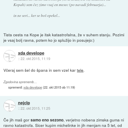
Kopah) sem čez zimo vsaj en mesec (po navadi februarja)...
in ne seri... ker se boš opekel...
Tista cesta na Kope je itak katastrofalna, že v suhem stanju. Pozimi
je vsaj bolj ravna, potem ko jo splužijo in posujejo:)
xda develope
::
22. okt 2015, 11:19
Včeraj sem šel do špana in sem vzel kar
tele
.
Zgodovina sprememb…
spremenil:
xda develope
(
22. okt 2015 ob 11:19
)
nejclp
::
22. okt 2015, 11:25
Če jih maš gor
, verjetno nobena zimska guma ni
samo eno sezono
ravno katastrofa. Sicer kupim michelinke in jih menjam na 5 let, od