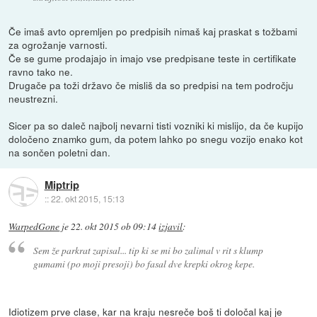
Če imaš avto opremljen po predpisih nimaš kaj praskat s tožbami
za ogrožanje varnosti.
Če se gume prodajajo in imajo vse predpisane teste in certifikate
ravno tako ne.
Drugače pa toži državo če misliš da so predpisi na tem področju
neustrezni.
Sicer pa so daleč najbolj nevarni tisti vozniki ki mislijo, da če kupijo
določeno znamko gum, da potem lahko po snegu vozijo enako kot
na sončen poletni dan.
Miptrip
::
22. okt 2015, 15:13
WarpedGone
je
22. okt 2015 ob 09:14
izjavil
:
Sem že parkrat zapisal... tip ki se mi bo zalimal v rit s klump
gumami (po moji presoji) bo fasal dve krepki okrog kepe.
Idiotizem prve clase, kar na kraju nesreče boš ti določal kaj je