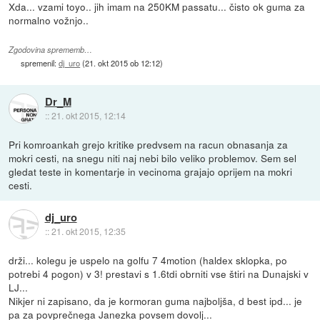
Xda... vzami toyo.. jih imam na 250KM passatu... čisto ok guma za
normalno vožnjo..
Zgodovina sprememb…
spremenil:
dj_uro
(
21. okt 2015 ob 12:12
)
Dr_M
::
21. okt 2015, 12:14
Pri komroankah grejo kritike predvsem na racun obnasanja za
mokri cesti, na snegu niti naj nebi bilo veliko problemov. Sem sel
gledat teste in komentarje in vecinoma grajajo oprijem na mokri
cesti.
dj_uro
::
21. okt 2015, 12:35
drži... kolegu je uspelo na golfu 7 4motion (haldex sklopka, po
potrebi 4 pogon) v 3! prestavi s 1.6tdi obrniti vse štiri na Dunajski v
LJ...
Nikjer ni zapisano, da je kormoran guma najboljša, d best ipd... je
pa za povprečnega Janezka povsem dovolj...