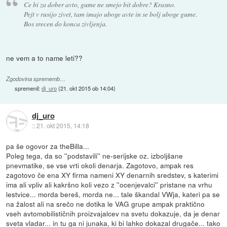
Ce bi za dober avto, gume ne smejo bit dobre? Krasno.
Pejt v rusijo zivet, tam imajo uboge avte in se bolj uboge gume.
Bos srecen do konca zivljenja.
ne vem a to name leti??
Zgodovina sprememb…
spremenil:
dj_uro
(
21. okt 2015 ob 14:04
)
dj_uro
::
21. okt 2015, 14:18
pa še ogovor za theBilla...
Poleg tega, da so ''podstavili'' ne-serijske oz. izboljšane
pnevmatike, se vse vrti okoli denarja. Zagotovo, ampak res
zagotovo če ena XY firma nameni XY denarnih sredstev, s katerimi
ima ali vpliv ali kakršno koli vezo z ''ocenjevalci'' pristane na vrhu
lestvice... morda bereš, morda ne... tale škandal VWja, kateri pa se
na žalost ali na srečo ne dotika le VAG grupe ampak praktično
vseh avtomobilističnih proizvajalcev na svetu dokazuje, da je denar
sveta vladar... in tu ga ni junaka, ki bi lahko dokazal drugače... tako