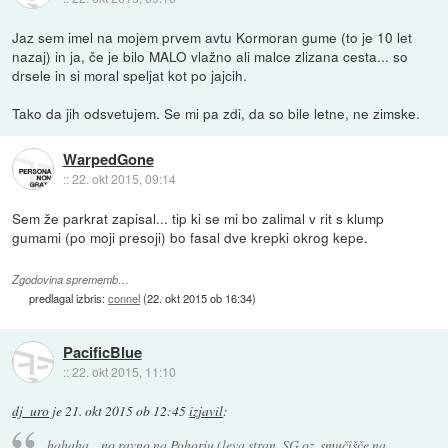
Jaz sem imel na mojem prvem avtu Kormoran gume (to je 10 let
nazaj) in ja, če je bilo MALO vlažno ali malce zlizana cesta... so
drsele in si moral speljat kot po jajcih.
Tako da jih odsvetujem. Se mi pa zdi, da so bile letne, ne zimske.
WarpedGone
::
22. okt 2015, 09:14
Sem že parkrat zapisal... tip ki se mi bo zalimal v rit s klump
gumami (po moji presoji) bo fasal dve krepki okrog kepe.
Zgodovina sprememb…
predlagal izbris:
connel
(
22. okt 2015 ob 16:34
)
PacificBlue
::
22. okt 2015, 11:10
dj_uro
je
21. okt 2015 ob 12:45
izjavil
:
hahaha... no ravno na Pohorju (leva stran, SG oz. smučišče na