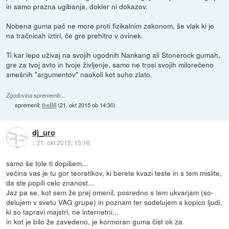
in samo prazna ugibanja, dokler ni dokazov.
Nobena guma pač ne more proti fizikalnim zakonom, še vlak ki je
na tračnicah iztiri, če gre prehitro v ovinek.
Ti kar lepo uživaj na svojih ugodnih Nankang ali Stonerock gumah,
gre za tvoj avto in tvoje življenje, samo ne trosi svojih milorečeno
smešnih "argumentov" naokoli kot suho zlato.
Zgodovina sprememb…
spremenil:
theBill
(
21. okt 2015 ob 14:30
)
dj_uro
::
21. okt 2015, 15:16
samo še tole ti dopišem...
večina vas je tu gor teoretikov, ki berete kvazi teste in s tem mislite,
da ste popili celo znanost...
Jaz pa se, kot sem že prej omenil, posredno s tem ukvarjam (so-
delujem v svetu VAG grupe) in poznam ter sodelujem s kopico ljudi,
ki so tapravi majstri, ne internetni...
in kot je bilo že zavedeno, je kormoran guma čist ok za