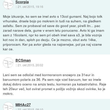
Scorpia
::
21. okt 2015, 19:16
Moje izkusnje, ko sem se imel avto s 13col gumami. Naj bojo tolk
vrhunske, drsele bojo po mokrem in tudi na suhem, na gladkem
asfaltu. Sem ze probaval od save do good year, pirelli itn... pac
zarad narave dela, gume v enem letu ponucamo. Avto ki ga imam
sam z 16colami, npr ko sem pri obeh imel sava s3, je bila voznja
kot noc in dan, sploh po dezju. Ce je mozno, obut avto 14ke,
priporocam. Ker pa avtor gleda na najcenejse, pol pa naj vzame
kar ce.
BCSman
::
21. okt 2015, 20:02
Lani sem se odločal med kormoranom snowpro za 31eur in
baruumom polaris za 36. Pa sem raje vzel baruum, ker so imele
dokaj dobro oceno na amzs testu, kormoran pa katastrofalno. Raje
teh 20eur več, kot ovirat promet s polžjo vožnjo skozi ovinke, ko je
mokro.
MIHAc27
::
22. okt 2015, 09:10