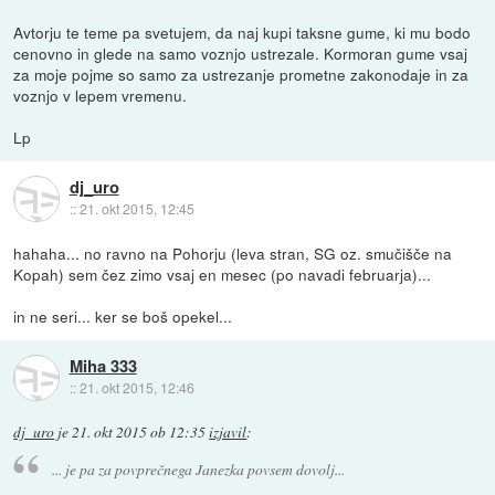
Avtorju te teme pa svetujem, da naj kupi taksne gume, ki mu bodo
cenovno in glede na samo voznjo ustrezale. Kormoran gume vsaj
za moje pojme so samo za ustrezanje prometne zakonodaje in za
voznjo v lepem vremenu.
Lp
dj_uro
::
21. okt 2015, 12:45
hahaha... no ravno na Pohorju (leva stran, SG oz. smučišče na
Kopah) sem čez zimo vsaj en mesec (po navadi februarja)...
in ne seri... ker se boš opekel...
Miha 333
::
21. okt 2015, 12:46
dj_uro
je
21. okt 2015 ob 12:35
izjavil
:
... je pa za povprečnega Janezka povsem dovolj...