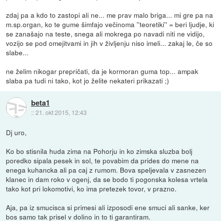
zdaj pa a kdo to zastopi ali ne... me prav malo briga... mi gre pa na
m.sp.organ, ko te gume šimfajo večinoma ''teoretiki'' = beri ljudje, ki
se zanašajo na teste, snega ali mokrega po navadi niti ne vidijo,
vozijo se pod omejitvami in jih v življenju niso imeli... zakaj le, če so
slabe...
ne želim nikogar prepričati, da je kormoran guma top... ampak
slaba pa tudi ni tako, kot jo želite nekateri prikazati ;)
beta1
::
21. okt 2015, 12:43
Dj uro,
Ko bo stisnila huda zima na Pohorju in ko zimska sluzba bolj
poredko sipala pesek in sol, te povabim da prides do mene na
enega kuhancka ali pa caj z rumom. Bova speljevala v zasnezen
klanec in dam roko v ogenj, da se bodo ti pogonska kolesa vrtela
tako kot pri lokomotivi, ko ima pretezek tovor, v prazno.
Aja, pa iz smucisca si primesi ali izposodi ene smuci ali sanke, ker
bos samo tak prisel v dolino in to ti garantiram.