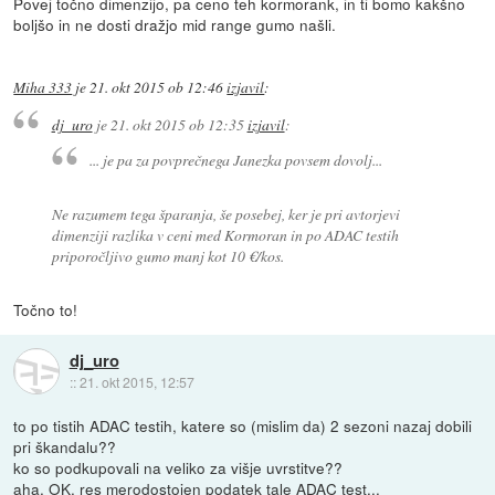
Povej točno dimenzijo, pa ceno teh kormorank, in ti bomo kakšno
boljšo in ne dosti dražjo mid range gumo našli.
Miha 333
je
21. okt 2015 ob 12:46
izjavil
:
dj_uro
je
21. okt 2015 ob 12:35
izjavil
:
... je pa za povprečnega Janezka povsem dovolj...
Ne razumem tega šparanja, še posebej, ker je pri avtorjevi
dimenziji razlika v ceni med Kormoran in po ADAC testih
priporočljivo gumo manj kot 10 €/kos.
Točno to!
dj_uro
::
21. okt 2015, 12:57
to po tistih ADAC testih, katere so (mislim da) 2 sezoni nazaj dobili
pri škandalu??
ko so podkupovali na veliko za višje uvrstitve??
aha, OK, res merodostojen podatek tale ADAC test...