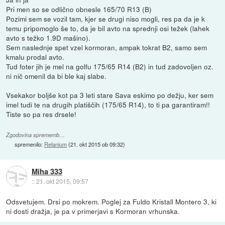
Pri men so se odlično obnesle 165/70 R13 (B)
Pozimi sem se vozil tam, kjer se drugi niso mogli, res pa da je k
temu pripomoglo še to, da je bil avto na sprednji osi težek (lahek
avto s težko 1.9D mašino).
Sem naslednje spet vzel kormoran, ampak tokrat B2, samo sem
kmalu prodal avto.
Tud foter jih je mel na golfu 175/65 R14 (B2) in tud zadovoljen oz.
ni nič omenil da bi ble kaj slabe.
Vsekakor boljše kot pa 3 leti stare Sava eskimo po dežju, ker sem
imel tudi te na drugih platiščih (175/65 R14), to ti pa garantiram!!
Tiste so pa res drsele!
Zgodovina sprememb…
spremenilo:
Relanium
(
21. okt 2015 ob 09:32
)
Miha 333
::
21. okt 2015, 09:57
Odsvetujem. Drsi po mokrem. Poglej za Fuldo Kristall Montero 3, ki
ni dosti dražja, je pa v primerjavi s Kormoran vrhunska.