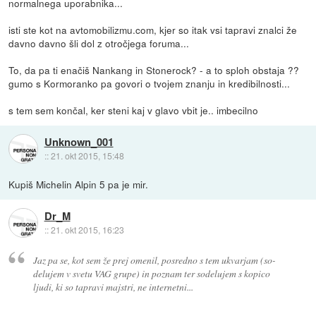
normalnega uporabnika...
isti ste kot na avtomobilizmu.com, kjer so itak vsi tapravi znalci že
davno davno šli dol z otročjega foruma...
To, da pa ti enačiš Nankang in Stonerock? - a to sploh obstaja ??
gumo s Kormoranko pa govori o tvojem znanju in kredibilnosti...
s tem sem končal, ker steni kaj v glavo vbit je.. imbecilno
Unknown_001
::
21. okt 2015, 15:48
Kupiš Michelin Alpin 5 pa je mir.
Dr_M
::
21. okt 2015, 16:23
Jaz pa se, kot sem že prej omenil, posredno s tem ukvarjam (so-
delujem v svetu VAG grupe) in poznam ter sodelujem s kopico
ljudi, ki so tapravi majstri, ne internetni...