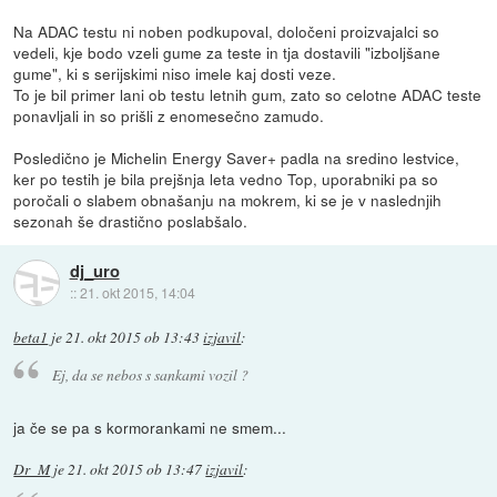
Na ADAC testu ni noben podkupoval, določeni proizvajalci so
vedeli, kje bodo vzeli gume za teste in tja dostavili "izboljšane
gume", ki s serijskimi niso imele kaj dosti veze.
To je bil primer lani ob testu letnih gum, zato so celotne ADAC teste
ponavljali in so prišli z enomesečno zamudo.
Posledično je Michelin Energy Saver+ padla na sredino lestvice,
ker po testih je bila prejšnja leta vedno Top, uporabniki pa so
poročali o slabem obnašanju na mokrem, ki se je v naslednjih
sezonah še drastično poslabšalo.
dj_uro
::
21. okt 2015, 14:04
beta1
je
21. okt 2015 ob 13:43
izjavil
:
Ej, da se nebos s sankami vozil ?
ja če se pa s kormorankami ne smem...
Dr_M
je
21. okt 2015 ob 13:47
izjavil
: