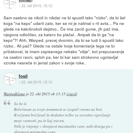
::
22. okt 2015, 15:12
Sam osebno se nikoli in nikdar ne bi spustil tako "nizko", da bi šel
koga "na kepo" udarit zato, ker se mi je nalimal v rit avta... Pa ne
glede na kakršnokoli dejstvo.. Če ima zanič gume, jih pač ima,
njegova odločitev, za katero bo plačal.. Ampak da bi ga "na
kepo"?! Ahh, Warped, precej dvomim, da bi se tudi ti spustil tako
nizko.. Ali pač? Glede na ostale tvoje komentarje tega ne bi
pričakoval, te imam zapisanega nekako "višje", kot prepucavanje
na osebni ravni, sploh pa, ker bi kar sam strokovno ugotavljal
vzroke nesreče in jemal zakon v svoje roke..
fosil
::
22. okt 2015, 15:12
WarpedGone
je
22. okt 2015 ob 13:15
izjavil
:
So be it.
Bolečinam za svojo neumnost se izognil vseeno ne boš.
Kvečjemu boš fasal še dodatno tožbo za zavestno ogrožanje
moje varnosti, pa še kaj zraven.
Neki je rinjenje v skrajnost maximalne cene, neki druzga pa v
skrajnost minimalne cene.