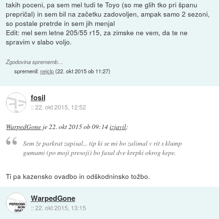
takih poceni, pa sem mel tudi te Toyo (so me glih tko pri španu
prepričal) in sem bil na začetku zadovoljen, ampak samo 2 sezoni,
so postale pretrde in sem jih menjal
Edit: mel sem letne 205/55 r15, za zimske ne vem, da te ne
spravim v slabo voljo.
Zgodovina sprememb…
spremenil:
nejclp
(
22. okt 2015 ob 11:27
)
fosil
::
22. okt 2015, 12:52
WarpedGone
je
22. okt 2015 ob 09:14
izjavil
:
Sem že parkrat zapisal... tip ki se mi bo zalimal v rit s klump
gumami (po moji presoji) bo fasal dve krepki okrog kepe.
Ti pa kazensko ovadbo in odškodninsko tožbo.
WarpedGone
::
22. okt 2015, 13:15