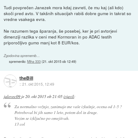
Tudi povprečen Janezek mora kdaj zavreti, če mu kaj (ali kdo)
skoči pred avto. V takšnih situacijah rabiš dobre gume in takrat so
vredne vsakega evra.
Ne razumem tega šparanja, še posebej, ker je pri avtorjevi
dimenziji razlika v ceni med Kormoran in po ADAC testih
priporočljivo gumo manj kot 8 EUR/kos.
Zgodovina sprememb…
spremenilo:
Miha 333
(
21. okt 2015 ob 12:49
)
theBill
::
21. okt 2015, 12:49
jalovec09
je
20. okt 2015 ob 21:05
izjavil
:
Za normalno vožnjo, zanimajo me vaše izkušnje, ocena od 1-5 ?
Potreboval bi jih samo 1 leto, potem dol in druge.
Vozim se izključno po omejitvah.
13 col