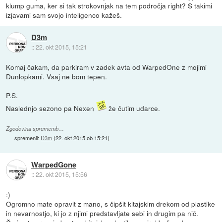
klump guma, ker si tak strokovnjak na tem področja right? S takimi
izjavami sam svojo inteligenco kažeš.
D3m
::
22. okt 2015, 15:21
Komaj čakam, da parkiram v zadek avta od WarpedOne z mojimi
Dunlopkami. Vsaj ne bom tepen.
P.S.
Naslednjo sezono pa Nexen
že čutim udarce.
Zgodovina sprememb…
spremenil:
D3m
(
22. okt 2015 ob 15:21
)
WarpedGone
::
22. okt 2015, 15:56
:)
Ogromno mate opravit z mano, s čipšit kitajskim drekom od plastike
in nevarnostjo, ki jo z njimi predstavljate sebi in drugim pa nič.