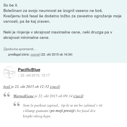
So be it.
Bolečinam za svojo neumnost se izognil vseeno ne boš.
Kvečjemu boš fasal še dodatno tožbo za zavestno ogrožanje moje
varnosti, pa še kaj zraven.
Neki je rinjenje v skrajnost maximalne cene, neki druzga pa v
skrajnost minimalne cene.
Zgodovina sprememb…
predlagal izbris:
connel
(
22. okt 2015 ob 16:34
)
PacificBlue
::
22. okt 2015, 13:17
fosil
je
22. okt 2015 ob 12:52
izjavil
:
WarpedGone
je
22. okt 2015 ob 09:14
izjavil
:
Sem že parkrat zapisal... tip ki se mi bo zalimal v rit
s klump gumami (
po moji presoji
) bo fasal dve
krepki okrog kepe.