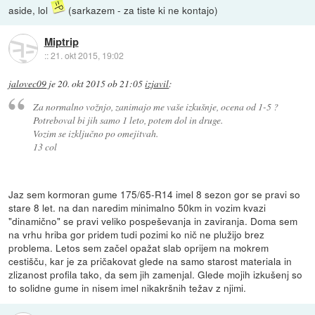
aside, lol
(sarkazem - za tiste ki ne kontajo)
Miptrip
::
21. okt 2015, 19:02
jalovec09
je
20. okt 2015 ob 21:05
izjavil
:
Za normalno vožnjo, zanimajo me vaše izkušnje, ocena od 1-5 ?
Potreboval bi jih samo 1 leto, potem dol in druge.
Vozim se izključno po omejitvah.
13 col
Jaz sem kormoran gume 175/65-R14 imel 8 sezon gor se pravi so
stare 8 let. na dan naredim minimalno 50km in vozim kvazi
"dinamično" se pravi veliko pospeševanja in zaviranja. Doma sem
na vrhu hriba gor pridem tudi pozimi ko nič ne plužijo brez
problema. Letos sem začel opažat slab oprijem na mokrem
cestišču, kar je za pričakovat glede na samo starost materiala in
zlizanost profila tako, da sem jih zamenjal. Glede mojih izkušenj so
to solidne gume in nisem imel nikakršnih težav z njimi.