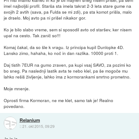
imel najboljši profil. Starša sta imela takrat 2-3 leta stare gume na
svojih 2 avtih (sava, pa Fulda se mi zdi), pa sta komot prišla, malo
je drselo. Moj avto pa ni prišel nikakor gor.
Ko je bilo slabo vreme, sem si sposodil avto od staršev, ker nisem
upal na cesto. Tak zanič so!!!
Komaj čakal, da so šle k vragu. Iz principa kupil Dunlopke 4D.
Lansko zimo, hahaha, ko noč in dan razlika. 10000 proti 1.
Daj tistih 7EUR na gumo zraven, pa kupi vsaj SAVO, za pozimi ko
bo sneg. Pa naslednji lastik avta te nebo klel, pa še mogoče mu
lahko rešiš življenje, lahko ima z kormorankami smrtno prometno.
Moje mnenje.
Oprosti firma Kormoran, ne me klet, samo tak je! Realno
povedano.
Relanium
::
21. okt 2015, 09:29
Ja in ja