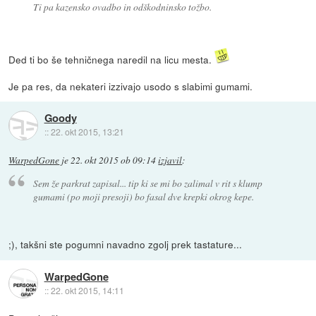
Ti pa kazensko ovadbo in odškodninsko tožbo.
Ded ti bo še tehničnega naredil na licu mesta.
Je pa res, da nekateri izzivajo usodo s slabimi gumami.
Goody
::
22. okt 2015, 13:21
WarpedGone
je
22. okt 2015 ob 09:14
izjavil
:
Sem že parkrat zapisal... tip ki se mi bo zalimal v rit s klump
gumami (po moji presoji) bo fasal dve krepki okrog kepe.
;), takšni ste pogumni navadno zgolj prek tastature...
WarpedGone
::
22. okt 2015, 14:11