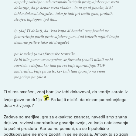
ampak praktično vseh avtomobilističnih proizvajalcev na svetu
dokazuje, da je denar sveta vladar... in tu ga ni junaka, ki bi
lahko dokazal drugače... tako je tudi pri testih gum, pralnih
strojev, laptopov, ipd itd...
in zdaj TI dokaži, da ''kao kapo di banda'' ocenjevalci ne
favorizirajo parih proizvajalcev gum...(od katerih najbrž imajo
denarne prilive tako ali drugače)
pa še nekaj za vas forumske teoretike...
če bi bile gume vse mogočne, se formula (ena?) nikoli ne bi
zavrtela v dežju... ker tam pa res baje uporabljajo TOP
materiale... baje pa za to, ker tudi tam šparajo na vsem
mogočem na žalost...
Ti si res smešen, zdaj bom jaz tebi dokazoval, da teorije zarote iz
tvoje glave ne držijo
Pa kaj ti misliš, da nimam pametnejšega
dela v življenju?
Zadeve so merljive, gre za eksaktno znanost, navedli smo znana
dejstva, reviewi uporabnikov govorijo svoje, za tvoja natolcevanja
tu pač ni prostora. Kar pa ne pomeni, da se hipotetično
podkupovanje ne more zgoditi in se ne dogaja. Ampak to so zgolj