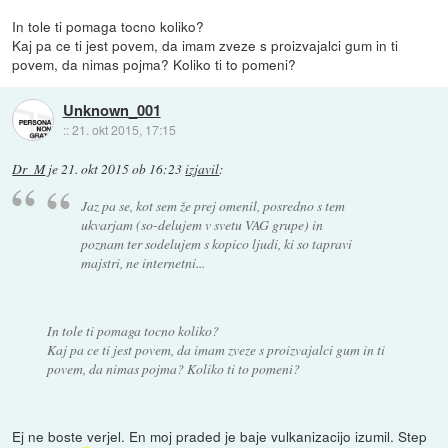
In tole ti pomaga tocno koliko?
Kaj pa ce ti jest povem, da imam zveze s proizvajalci gum in ti
povem, da nimas pojma? Koliko ti to pomeni?
Unknown_001
::
21. okt 2015, 17:15
Dr_M
je
21. okt 2015 ob 16:23
izjavil
:
Jaz pa se, kot sem že prej omenil, posredno s tem
ukvarjam (so-delujem v svetu VAG grupe) in
poznam ter sodelujem s kopico ljudi, ki so tapravi
majstri, ne internetni...
In tole ti pomaga tocno koliko?
Kaj pa ce ti jest povem, da imam zveze s proizvajalci gum in ti
povem, da nimas pojma? Koliko ti to pomeni?
Ej ne boste verjel. En moj praded je baje vulkanizacijo izumil. Step