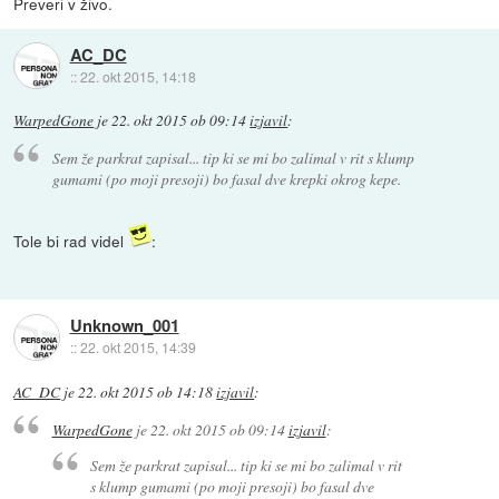
Preveri v živo.
AC_DC
::
22. okt 2015, 14:18
WarpedGone
je
22. okt 2015 ob 09:14
izjavil
:
Sem že parkrat zapisal... tip ki se mi bo zalimal v rit s klump
gumami (po moji presoji) bo fasal dve krepki okrog kepe.
Tole bi rad videl
:
Unknown_001
::
22. okt 2015, 14:39
AC_DC
je
22. okt 2015 ob 14:18
izjavil
:
WarpedGone
je
22. okt 2015 ob 09:14
izjavil
:
Sem že parkrat zapisal... tip ki se mi bo zalimal v rit
s klump gumami (po moji presoji) bo fasal dve