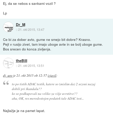
Ej, da se nebos s sankami vozil ?
Lp
Dr_M
::
21. okt 2015, 13:47
Ce bi za dober avto, gume ne smejo bit dobre? Krasno.
Pejt v rusijo zivet, tam imajo uboge avte in se bolj uboge gume.
Bos srecen do konca zivljenja.
theBill
::
21. okt 2015, 13:51
dj_uro
je
21. okt 2015 ob 12:57
izjavil
:
to po tistih ADAC testih, katere so (mislim da) 2 sezoni nazaj
dobili pri škandalu??
ko so podkupovali na veliko za višje uvrstitve??
aha, OK, res merodostojen podatek tale ADAC test...
Najlažje je na pamet lapat.