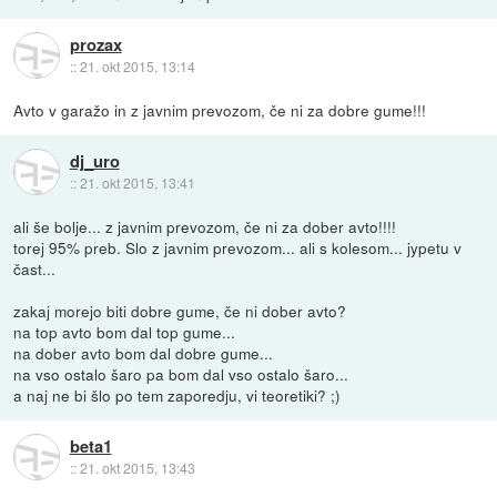
prozax
::
21. okt 2015, 13:14
Avto v garažo in z javnim prevozom, če ni za dobre gume!!!
dj_uro
::
21. okt 2015, 13:41
ali še bolje... z javnim prevozom, če ni za dober avto!!!!
torej 95% preb. Slo z javnim prevozom... ali s kolesom... jypetu v
čast...
zakaj morejo biti dobre gume, če ni dober avto?
na top avto bom dal top gume...
na dober avto bom dal dobre gume...
na vso ostalo šaro pa bom dal vso ostalo šaro...
a naj ne bi šlo po tem zaporedju, vi teoretiki? ;)
beta1
::
21. okt 2015, 13:43