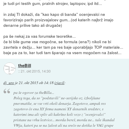
je tudi pri testih gum, pralnih strojev, laptopov, ipd itd...
in zdaj TI dokaži, da ''kao kapo di banda'' ocenjevalci ne
favorizirajo parih proizvajalcev gum...(od katerih najbrž imajo
denarne prilive tako ali drugače)
pa še nekaj za vas forumske teoretike...
če bi bile gume vse mogočne, se formula (ena?) nikoli ne bi
zavrtela v dežju... ker tam pa res baje uporabljajo TOP materiale...
baje pa za to, ker tudi tam šparajo na vsem mogočem na žalost...
theBill
::
21. okt 2015, 14:30
dj_uro
je
21. okt 2015 ob 14:18
izjavil
:
pa še ogovor za theBilla...
Poleg tega, da so ''podstavili'' ne-serijske oz. izboljšane
pnevmatike, se vse vrti okoli denarja. Zagotovo, ampak res
zagotovo če ena XY firma nameni XY denarnih sredstev, s
katerimi ima ali vpliv ali kakršno koli vezo z ''ocenjevalci''
pristane na vrhu lestvice... morda bereš, morda ne... tale škandal
VWja, kateri pa se na žalost ali na srečo ne dotika le VAG grupe