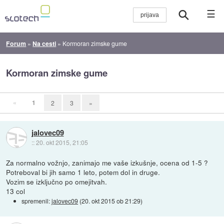
☰
Forum
»
Na cesti
»
Kormoran zimske gume
Kormoran zimske gume
«
1
2
3
»
jalovec09
::
20. okt 2015, 21:05
Za normalno vožnjo, zanimajo me vaše izkušnje, ocena od 1-5 ?
Potreboval bi jih samo 1 leto, potem dol in druge.
Vozim se izključno po omejitvah.
13 col
spremenil:
jalovec09
(
20. okt 2015 ob 21:29
)