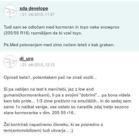
xda develope
::
21. okt 2015, 11:47
Tudi sam se odločam med kormoran in toyo neke snowprox
(205/55 R16) razmišljam da bi vzel toyo.
Ps.Med potovanjem med zimo nočem leteti v kak graben.
dj_uro
::
21. okt 2015, 12:12
Oprosti beta1, potemtakem pač ne znaš voziti...
Si pa vabljen na test k meni/tebi, jaz z low end
gumami(kormorankami), ti pa s svojimi "dobrimi"... pa bova videla
kam kdo pride... 1/3 zime preživim na smučiščih.. in do sedaj sem
samo 1x natikal verige, vse ostalo so naredile zdaj tretjo sezono
stare kormoranke v dim. 205 55 r16..
Žal kontriraš napačnemu človeku, ki se posredno s
tem(avtomobilizem) tudi ukvarja... ;)