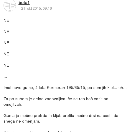
beta1
::
21. okt 2015, 09:16
NE
NE
NE
NE
NE
...
Imel nove gume, 4 leta Kormoran 195/65/15, pa sem jih klel... eh...
Za po suhem je delno zadovoljiva, če se res boš vozit po
omejitvah.
Guma je močno pretrda in kljub profilu močno drsi na cesti, da
snega ne omenjam.
Pri hiši imamo klanec in ko je bil majhen sneg nisem prišel, pa sem