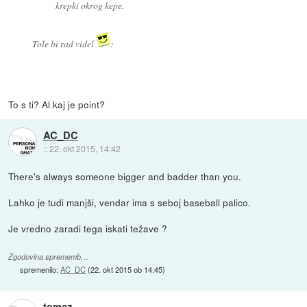
krepki okrog kepe.
Tole bi rad videl
:
To s ti? Al kaj je point?
AC_DC
::
22. okt 2015, 14:42
There's always someone bigger and badder than you.
Lahko je tudi manjši, vendar ima s seboj baseball palico.
Je vredno zaradi tega iskati težave ?
Zgodovina sprememb…
spremenilo:
AC_DC
(
22. okt 2015 ob 14:45
)
tomaz-