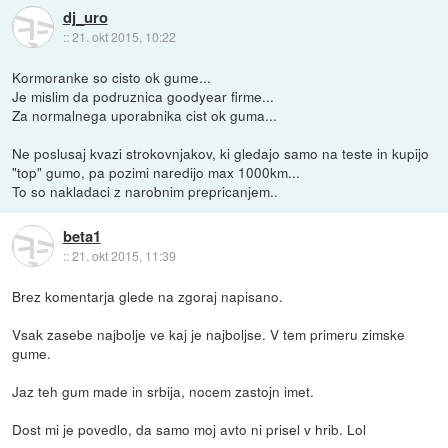
dj_uro
::
21. okt 2015, 10:22
Kormoranke so cisto ok gume...
Je mislim da podruznica goodyear firme...
Za normalnega uporabnika cist ok guma...
Ne poslusaj kvazi strokovnjakov, ki gledajo samo na teste in kupijo
"top" gumo, pa pozimi naredijo max 1000km...
To so nakladaci z narobnim prepricanjem..
beta1
::
21. okt 2015, 11:39
Brez komentarja glede na zgoraj napisano.
Vsak zasebe najbolje ve kaj je najboljse. V tem primeru zimske
gume.
Jaz teh gum made in srbija, nocem zastojn imet.
Dost mi je povedlo, da samo moj avto ni prisel v hrib. Lol