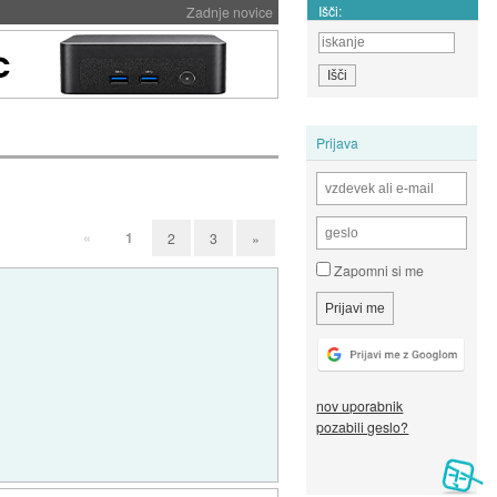
Išči:
Zadnje novice
Prijava
«
1
2
3
»
Zapomni si me
nov uporabnik
pozabili geslo?