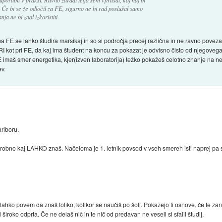
uporabil v praksi. Ravno zaradi tega sem vprašal, kaj naj bi
 Če bi se že odločil za FE, sigurno ne bi rad poslušal samo
a ne bi znal izkoristiti.
a FE se lahko študira marsikaj in so si področja precej različna in ne ravno povez
 FRI kot pri FE, da kaj ima študent na koncu za pokazat je odvisno čisto od njegove
FE imaš smer energetika, kjer(izven laboratorija) težko pokažeš celotno znanje na 
ev.
riboru.
robno kaj LAHKO znaš. Načeloma je 1. letnik povsod v vseh smereh isti naprej pa s
lahko povem da znaš toliko, kolikor se naučiš po šoli. Pokažejo ti osnove, če te za
i široko odprta. Če ne delaš nič in te nič od predavan ne veseli si sfalil študij.