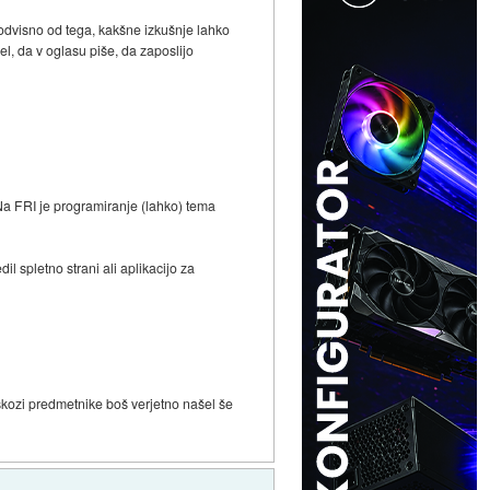
e odvisno od tega, kakšne izkušnje lahko
el, da v oglasu piše, da zaposlijo
 Na FRI je programiranje (lahko) tema
l spletno strani ali aplikacijo za
 skozi predmetnike boš verjetno našel še