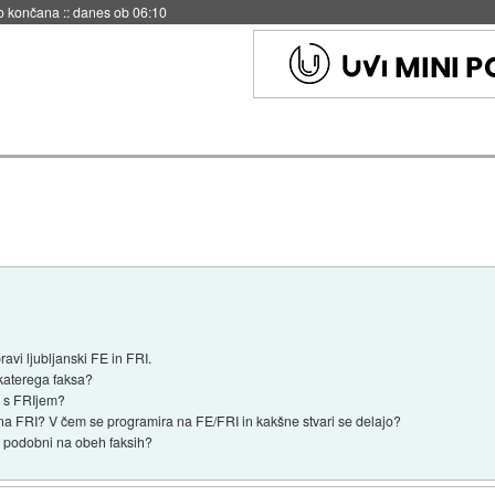
no končana
::
danes ob 06:10
avi ljubljanski FE in FRI.
 katerega faksa?
e s FRIjem?
na FRI? V čem se programira na FE/FRI in kakšne stvari se delajo?
li podobni na obeh faksih?