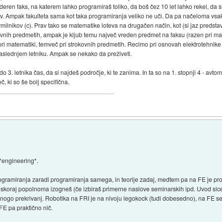
n faks, na katerem lahko programiraš toliko, da boš čez 10 let lahko rekel, da si
v. Ampak fakulteta sama kot taka programiranja veliko ne uči. Da pa načeloma vsa
rmilnikov (c). Prav tako se matematike loteva na drugačen način, kot (si jaz predstav
ovnih predmetih, ampak je kljub temu največ vreden predmet na faksu (razen pri mate
ri matematiki, temveč pri strokovnih predmetih. Recimo pri osnovah elektrotehni
aslednjem letniku. Ampak se nekako da preživeti.
3. letnika čas, da si najdeš področje, ki te zanima. In ta so na 1. stopnji 4 - avtom
č, ki so še bolj specifična.
 *engineering*.
ogramiranja zaradi programiranja samega, in teorije zadaj, medtem pa na FE je pro
o skoraj popolnoma izogneš (če izbiraš primerne naslove seminarskih ipd. Uvod si
mnogo prekrivanj. Robotika na FRI je na nivoju legokock (tudi dobesedno), na FE se 
 FE pa praktično nič.