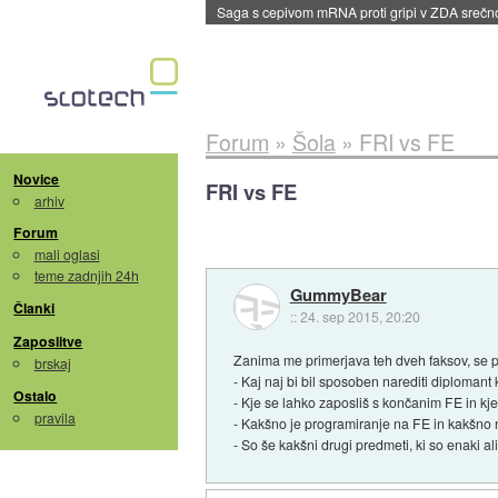
Saga s cepivom mRNA proti gripi v ZDA sreč
Forum
»
Šola
»
FRI vs FE
Novice
FRI vs FE
arhiv
Forum
mali oglasi
teme zadnjih 24h
GummyBear
Članki
::
24. sep 2015, 20:20
Zaposlitve
Zanima me primerjava teh dveh faksov, se pr
brskaj
- Kaj naj bi bil sposoben narediti diplomant
Ostalo
- Kje se lahko zaposliš s končanim FE in kj
pravila
- Kakšno je programiranje na FE in kakšno 
- So še kakšni drugi predmeti, ki so enaki a