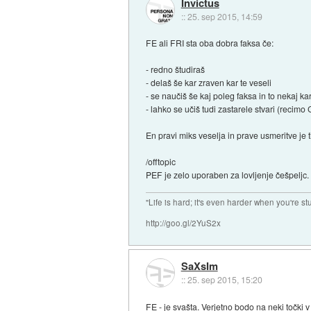
Invictus
::
25. sep 2015, 14:59
FE ali FRI sta oba dobra faksa če:
- redno študiraš
- delaš še kar zraven kar te veseli
- se naučiš še kaj poleg faksa in to nekaj k
- lahko se učiš tudi zastarele stvari (reci
En pravi miks veselja in prave usmeritve je t
/offtopic
PEF je zelo uporaben za lovljenje češpeljc.
"Life is hard; it's even harder when you're st
http://goo.gl/2YuS2x
SaXsIm
::
25. sep 2015, 15:20
FE - je svašta. Verjetno bodo na neki točki v