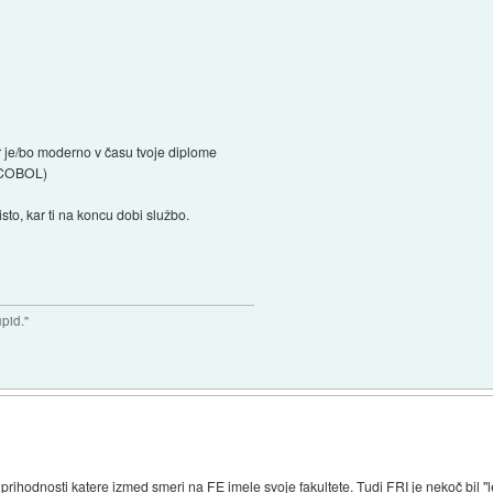
ar je/bo moderno v času tvoje diplome
mo COBOL)
isto, kar ti na koncu dobi službo.
upid."
 prihodnosti katere izmed smeri na FE imele svoje fakultete. Tudi FRI je nekoč bil "le