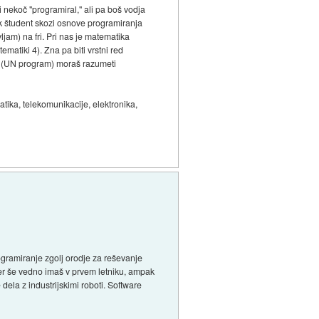
 nekoč "programiral," ali pa boš vodja
k študent skozi osnove programiranja
ljam) na fri. Pri nas je matematika
matiki 4). Zna pa biti vrstni red
ke (UN program) moraš razumeti
atika, telekomunikacije, elektronika,
gramiranje zgolj orodje za reševanje
cer še vedno imaš v prvem letniku, ampak
dela z industrijskimi roboti. Software