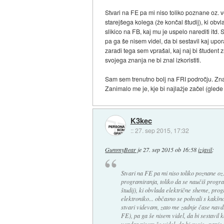
Stvari na FE pa mi niso toliko poznane oz. 
starejšega kolega (že končal študij), ki obv
slikico na FB, kaj mu je uspelo narediti itd
pa ga še nisem videl, da bi sestavil kaj upo
zaradi tega sem vprašal, kaj naj bi študent 
svojega znanja ne bi znal izkoristiti.
Sam sem trenutno bolj na FRI področju. Znam
Zanimalo me je, kje bi najlažje začel (glede 
K3kec
::
27. sep 2015, 17:32
GummyBear
je
27. sep 2015 ob 16:58
izjavil
:
Stvari na FE pa mi niso toliko poznane oz.
programiranja, toliko da se naučiš progr
študij), ki obvlada električne sheme, pro
elektroniko... občasno se pohvali s kakšno
stvari videvam, zato me zadnje čase navdu
FE), pa ga še nisem videl, da bi sestavil 