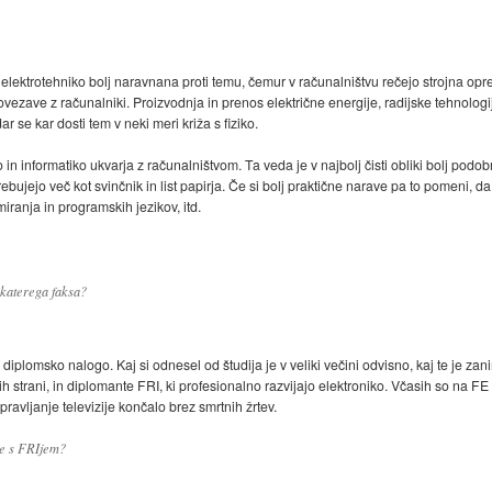
a elektrotehniko bolj naravnana proti temu, čemur v računalništvu rečejo strojna op
vezave z računalniki. Proizvodnja in prenos električne energije, radijske tehnologije
 se kar dosti tem v neki meri križa s fiziko.
 in informatiko ukvarja z računalništvom. Ta veda je v najbolj čisti obliki bolj podobn
rebujejo več kot svinčnik in list papirja. Če si bolj praktične narave pa to pomeni, da
iranja in programskih jezikov, itd.
 katerega faksa?
i diplomsko nalogo. Kaj si odnesel od študija je v veliki večini odvisno, kaj te je z
nih strani, in diplomante FRI, ki profesionalno razvijajo elektroniko. Včasih so na F
vljanje televizije končalo brez smrtnih žrtev.
je s FRIjem?