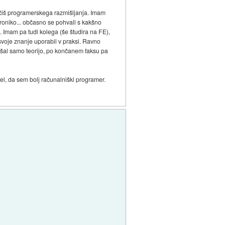
aučiš programerskega razmišljanja. Imam
troniko... občasno se pohvali s kakšno
. Imam pa tudi kolega (še študira na FE),
 svoje znanje uporabil v praksi. Ravno
lušal samo teorijo, po končanem faksu pa
el, da sem bolj računalniški programer.