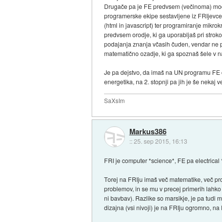
Drugače pa je FE predvsem (večinoma) modere
programerske ekipe sestavljene iz FRIjevce
(html in javascript) ter programiranje mikrok
predvsem orodje, ki ga uporabljaš pri strok
podajanja znanja včasih čuden, vendar ne p
matematično ozadje, ki ga spoznaš šele v n
Je pa dejstvo, da imaš na UN programu FE do 
energetika, na 2. stopnji pa jih je še nekaj ve
SaXsIm
Markus386
::
25. sep 2015, 16:13
FRI je computer *science*, FE pa electrical
Torej na FRIju imaš več matematike, več pr
problemov, in se mu v precej primerih lahk
ni bavbav). Razlike so marsikje, je pa tudi 
dizajna (vsi nivoji) je na FRIju ogromno, na