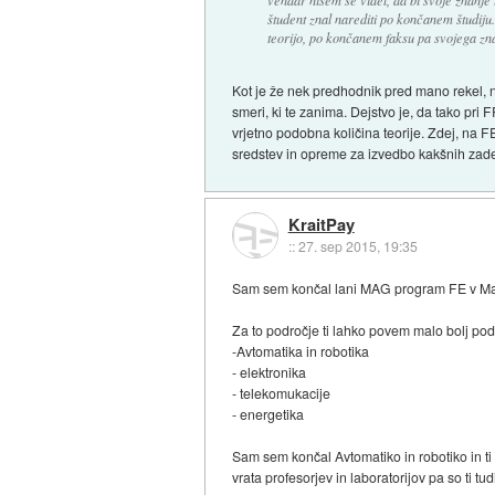
vendar nisem še videl, da bi svoje znanje 
študent znal narediti po končanem študiju.
teorijo, po končanem faksu pa svojega znanj
Kot je že nek predhodnik pred mano rekel, n
smeri, ki te zanima. Dejstvo je, da tako pri
vrjetno podobna količina teorije. Zdej, na 
sredstev in opreme za izvedbo kakšnih zad
KraitPay
::
27. sep 2015, 19:35
Sam sem končal lani MAG program FE v Ma
Za to področje ti lahko povem malo bolj pod
-Avtomatika in robotika
- elektronika
- telekomukacije
- energetika
Sam sem končal Avtomatiko in robotiko in ti 
vrata profesorjev in laboratorijov pa so ti tud