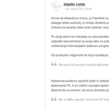
stapler rump
::
24. sep 2015, 22:34
Kot se da sklepati po imenu, je Fakulteta z
obsega veliko področij, ki nimajo direktne po
Odvisno je seveda, kako smer izbereš, vendar
Po drugi strani se Fakulteta za računalništvo
najboljši računalničarji za svoje delo ne pot
načrtovanja informacijskih sistemov, program
Če poizkusim odgovoriti na tvoja vprašanja:
Kaj naj bi bil sposoben narediti diplomant
Načeloma pozitivno opraviti izpite in izdelat
diplomante FE, ki so odlični razvijalci splet
diploma še ne pomeni, da se bo domače popra
Kje se lahko zaposliš s končanim FE in k