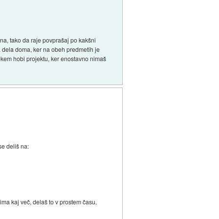
ana, tako da raje povprašaj po kakšni
ga dela doma, ker na obeh predmetih je
nekem hobi projektu, ker enostavno nimaš
e deliš na:
nima kaj več, delaš to v prostem času,