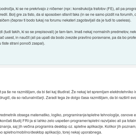
področja, ki se ne prekrivajo z ničemer (npr.: konstrukcija trafotov (FE), ali pa prog
dil. Bolj gre za tisto, da si sposoben stisnit faks (in se ne samo pizdit na forumih, 
sičem (čeprav ti bodo tukaj na forumu nekateri zagotavljali da je tudi to useless).
i (tudi takih, ki so se prepisovali) je tam-tam. Imaš nekaj normalnih predmetov, nekaj
pač usest, in naučit (ali pa upati da bodo zvezde pravilno poravnane, pa da bo profes
 tiste strani ponoči zaspal).
a še ne razmišljam, da bi šel kaj študirat. Že nekaj let spremljam elektrotehniko i
t drugič, da so računalničarji. Zaradi tega že dolgo časa razmišljam, da bi razširil sv
redmetnik obsega matematiko, logiko, programiranje/spletne tehnologije, osnove el
nčaš študij FRI-ja si lahko zelo uspešen programer/spletni razvijalec ali pa totaln
nanja, saj jih večina programira desktop oz. spletne aplikacije. Kolikor jih poznam, vs
no spletno/mobilno/desktop aplikacijo, torej nekaj uporabnega.