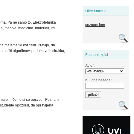
Hitre funkcije
rema. Pa ne samo to. Elektrotehnika
seznam tem
, meritve, medicina, materiali, itd.
a matematiki kot fiziki. Pravijo, da
 se učiš algoritmov, podatkovnih struktur,
Posebni izpisi
Avtor:
Ključna beseda:
animalo in čemu si se posvetil. Poznam
E študente opozorili, da opravljena