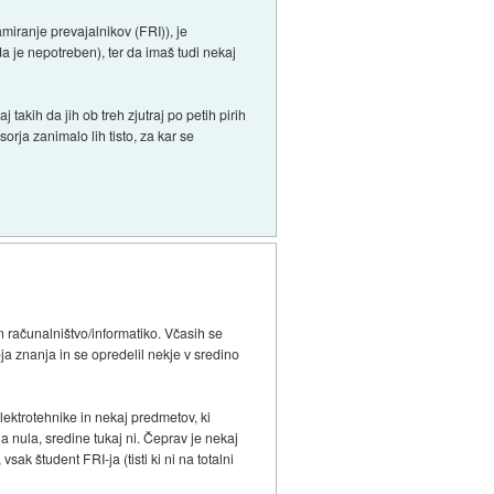
ramiranje prevajalnikov (FRI)), je
da je nepotreben), ter da imaš tudi nekaj
 takih da jih ob treh zjutraj po petih pirih
orja zanimalo lih tisto, za kar se
n računalništvo/informatiko. Včasih se
oja znanja in se opredelil nekje v sredino
ektrotehnike in nekaj predmetov, ki
a nula, sredine tukaj ni. Čeprav je nekaj
ak študent FRI-ja (tisti ki ni na totalni