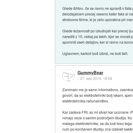
Glede šihtov.. če se ravno ne spraviš v tista 
delodajalcem precej vseeno kater faks si nare
strokovne širine, ki je zelo uporabna pri mar
Glede težavnosti po izkušnjah kar precej ljud
narediš z 10, nekaj pa takih, kjer se moraš 
spomniš vseh detajlov, ker si ravno na koncu
Uglavnem, karkoli boš izbral, ne boš falil.
GummyBear
::
27. sep 2015, 16:58
Zanimalo me je samo informativno, zaenkrat p
govori, da so elektrotehniki bolj iskani, spe
elektrotehnika-računalništvo.
Kar zadeva FRI, so mi stvari kar poznane. P
nimajo veze s samim področjem študija. Ko ko
malega elektrotehnike, se da tudi brez tega z
nuli) po končanem študiju zna izdelati kakš