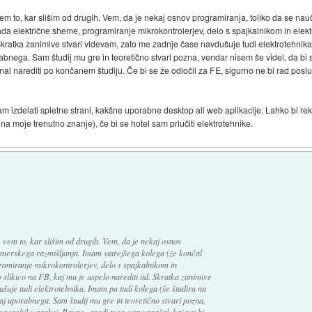
vem to, kar slišim od drugih. Vem, da je nekaj osnov programiranja, toliko da se n
lada električne sheme, programiranje mikrokontrolerjev, delo s spajkalnikom in elek
. Skratka zanimive stvari videvam, zato me zadnje čase navdušuje tudi elektrotehnika
rabnega. Sam študij mu gre in teoretično stvari pozna, vendar nisem še videl, da bi
znal narediti po končanem študiju. Če bi se že odločil za FE, sigurno ne bi rad pos
 izdelati spletne strani, kakšne uporabne desktop ali web aplikacije. Lahko bi rek
na moje trenutno znanje), če bi se hotel sam priučiti elektrotehnike.
 vem to, kar slišim od drugih. Vem, da je nekaj osnov
amerskega razmišljanja. Imam starejšega kolega (že končal
gramiranje mikrokontrolerjev, delo s spajkalnikom in
 slikico na FB, kaj mu je uspelo narediti itd. Skratka zanimive
šuje tudi elektrotehnika. Imam pa tudi kolega (še študira na
kaj uporabnega. Sam študij mu gre in teoretično stvari pozna,