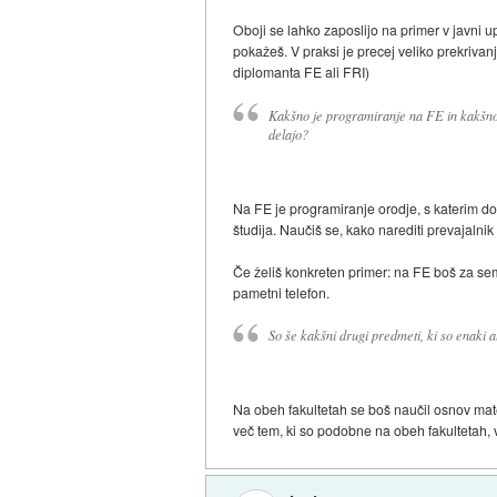
Oboji se lahko zaposlijo na primer v javni u
pokažeš. V praksi je precej veliko prekrivan
diplomanta FE ali FRI)
Kakšno je programiranje na FE in kakšno
delajo?
Na FE je programiranje orodje, s katerim do
študija. Naučiš se, kako narediti prevajalnik
Če želiš konkreten primer: na FE boš za semi
pametni telefon.
So še kakšni drugi predmeti, ki so enaki a
Na obeh fakultetah se boš naučil osnov matem
več tem, ki so podobne na obeh fakultetah, 