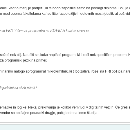
pravi. Vedno manj je podjetij, ki te bodo zaposlile samo na podlagi diplome. Bolj j
je med obema fakultetama kar se tiče razpoložljivih delovnih mest (dostikrat boš vid
 na FRI? V čem se programira na FE/FRI in kakšne stvari se
sežeš nek cilj. Naučiš se, kako napišeš program, ki ti reši nek specifičen problem.
 za programski jezik na primer.
narsko nalogo sprogramiral mikrokrmilnik, ki ti bo zalival rože, na FRI boš pa naredi
li podobni na obeh faksih?
atike in logike. Nekaj prekrivanja je kolikor vem tudi v digitalnih vezjih. Če greš
vendar so običajno poudarki drugje, pač glede na temo študija.