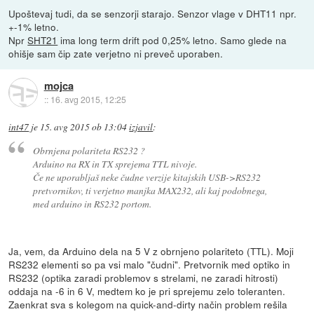
Upoštevaj tudi, da se senzorji starajo. Senzor vlage v DHT11 npr.
+-1% letno.
Npr
SHT21
ima long term drift pod 0,25% letno. Samo glede na
ohišje sam čip zate verjetno ni preveč uporaben.
mojca
::
16. avg 2015, 12:25
int47
je
15. avg 2015 ob 13:04
izjavil
:
Obrnjena polariteta RS232 ?
Arduino na RX in TX sprejema TTL nivoje.
Če ne uporabljaš neke čudne verzije kitajskih USB->RS232
pretvornikov, ti verjetno manjka MAX232, ali kaj podobnega,
med arduino in RS232 portom.
Ja, vem, da Arduino dela na 5 V z obrnjeno polariteto (TTL). Moji
RS232 elementi so pa vsi malo "čudni". Pretvornik med optiko in
RS232 (optika zaradi problemov s strelami, ne zaradi hitrosti)
oddaja na -6 in 6 V, medtem ko je pri sprejemu zelo toleranten.
Zaenkrat sva s kolegom na quick-and-dirty način problem rešila