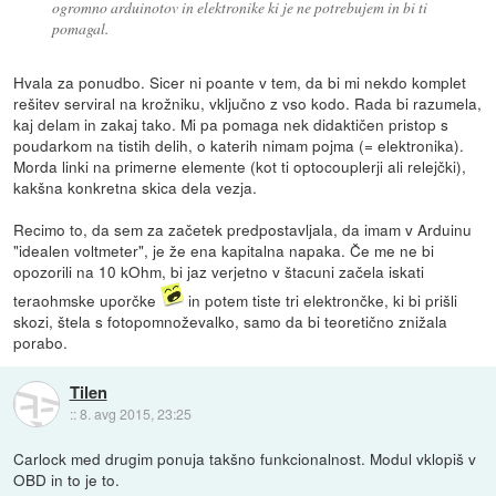
ogromno arduinotov in elektronike ki je ne potrebujem in bi ti
pomagal.
Hvala za ponudbo. Sicer ni poante v tem, da bi mi nekdo komplet
rešitev serviral na krožniku, vključno z vso kodo. Rada bi razumela,
kaj delam in zakaj tako. Mi pa pomaga nek didaktičen pristop s
poudarkom na tistih delih, o katerih nimam pojma (= elektronika).
Morda linki na primerne elemente (kot ti optocouplerji ali relejčki),
kakšna konkretna skica dela vezja.
Recimo to, da sem za začetek predpostavljala, da imam v Arduinu
"idealen voltmeter", je že ena kapitalna napaka. Če me ne bi
opozorili na 10 kOhm, bi jaz verjetno v štacuni začela iskati
teraohmske uporčke
in potem tiste tri elektrončke, ki bi prišli
skozi, štela s fotopomnoževalko, samo da bi teoretično znižala
porabo.
Tilen
::
8. avg 2015, 23:25
Carlock med drugim ponuja takšno funkcionalnost. Modul vklopiš v
OBD in to je to.