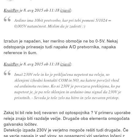
KraitPay
je
8. avg 2015 ob 11:18
izjavil
:
Ardino ima 10bit pretvorbo, kar pri tebi pomeni 5/1024 =
0,005V natančnost. Mislim da je zadosti :)
Izračun je napačen, ker merilno območje ne bo 0-5V. Nekaj
odstopanja prinesejo tudi napake A/D pretvornika, napaka
reference in šum.
KraitPay
je
8. avg 2015 ob 11:18
izjavil
:
Imaš 230V rele in ko je priključena nepetost na releju, so
sklenjeni izhodni kontakti COM in NO, na katere povežeš vhod
od arduinota recimo. Ko ni 230V je povezava prekinjena, ko pa
napetost je, je pa rele sklenjen in arduino ima signal da 230V je
prisotnih. - Seveda je tole zelo na hitro in zelo nevaren pristop.
Zakaj bi bil rele bolj nevaren od optospojnika ? V primeru uporabe
releja znajo biti razdalje večje. Drugače oba elementa omogočata
galvansko ločitev.
Detekcijo izpada 230V je verjetno mogoče rešiti tudi drugače. Če
se vezje napaja iz več virov, so posamezni viri verjetno ločeni z