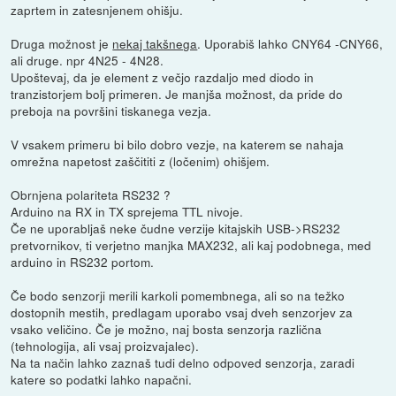
zaprtem in zatesnjenem ohišju.
Druga možnost je
nekaj takšnega
. Uporabiš lahko CNY64 -CNY66,
ali druge. npr 4N25 - 4N28.
Upoštevaj, da je element z večjo razdaljo med diodo in
tranzistorjem bolj primeren. Je manjša možnost, da pride do
preboja na površini tiskanega vezja.
V vsakem primeru bi bilo dobro vezje, na katerem se nahaja
omrežna napetost zaščititi z (ločenim) ohišjem.
Obrnjena polariteta RS232 ?
Arduino na RX in TX sprejema TTL nivoje.
Če ne uporabljaš neke čudne verzije kitajskih USB->RS232
pretvornikov, ti verjetno manjka MAX232, ali kaj podobnega, med
arduino in RS232 portom.
Če bodo senzorji merili karkoli pomembnega, ali so na težko
dostopnih mestih, predlagam uporabo vsaj dveh senzorjev za
vsako veličino. Če je možno, naj bosta senzorja različna
(tehnologija, ali vsaj proizvajalec).
Na ta način lahko zaznaš tudi delno odpoved senzorja, zaradi
katere so podatki lahko napačni.