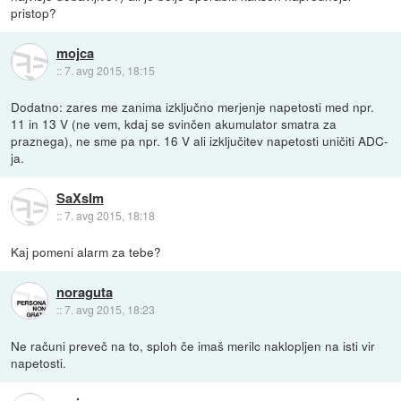
pristop?
mojca
::
7. avg 2015, 18:15
Dodatno: zares me zanima izključno merjenje napetosti med npr.
11 in 13 V (ne vem, kdaj se svinčen akumulator smatra za
praznega), ne sme pa npr. 16 V ali izključitev napetosti uničiti ADC-
ja.
SaXsIm
::
7. avg 2015, 18:18
Kaj pomeni alarm za tebe?
noraguta
::
7. avg 2015, 18:23
Ne računi preveč na to, sploh če imaš merilc naklopljen na isti vir
napetosti.