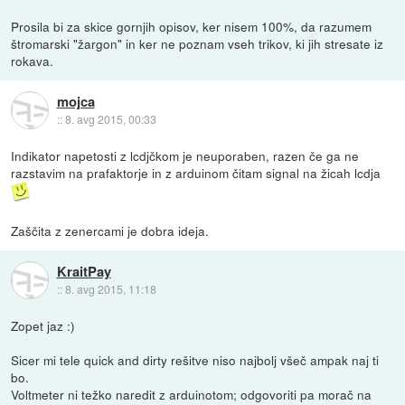
Prosila bi za skice gornjih opisov, ker nisem 100%, da razumem
štromarski "žargon" in ker ne poznam vseh trikov, ki jih stresate iz
rokava.
mojca
::
8. avg 2015, 00:33
Indikator napetosti z lcdjčkom je neuporaben, razen če ga ne
razstavim na prafaktorje in z arduinom čitam signal na žicah lcdja
Zaščita z zenercami je dobra ideja.
KraitPay
::
8. avg 2015, 11:18
Zopet jaz :)
Sicer mi tele quick and dirty rešitve niso najbolj všeč ampak naj ti
bo.
Voltmeter ni težko naredit z arduinotom; odgovoriti pa morač na