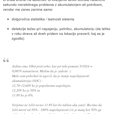
sekundo morebitnega problema z akumulatorjem ali polnilcem,
vendar me zares zanima samo:
dolgoročna statistika / lastnosti sistema
detekcija težav pri napajanju, polnilcu, akumulatorju (da lahko
v roku dneva ali dveh pridem na lokacijo preverit, kaj se je
zgodilo)
Ardino ima 10bit pretvorbo, kar pri tebi pomeni 5/1024 =
0,005V natančnost. Mislim da je zadosti :)
Malo sem pobrskal in ugovil, da je stanje napolnjenosti
akumulatorja (SOC) -
12,70-12,60V ko je popolnoma napolnjen,
12,20V ko je 50% in
11.8V ko je 0%.
Verjetno ne želiš ravno 11.8V ker bo takšen aku zanič. Recimo da
želiš merit od 50% - 100% napolnjenosti (če je manj kot 50% ga