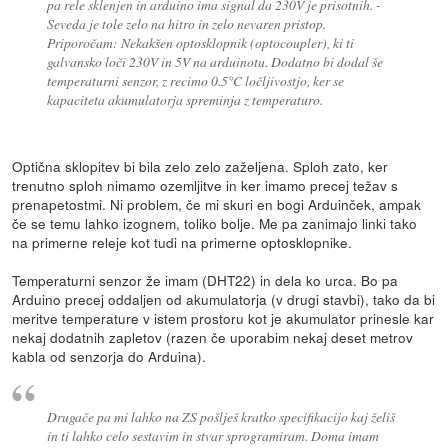
pa rele sklenjen in arduino ima signal da 230V je prisotnih. -
Seveda je tole zelo na hitro in zelo nevaren pristop.
Priporočam: Nekakšen optosklopnik (optocoupler), ki ti
galvansko loči 230V in 5V na arduinotu. Dodatno bi dodal še
temperaturni senzor, z recimo 0.5°C ločljivostjo, ker se
kapaciteta akumulatorja spreminja z temperaturo.
Optična sklopitev bi bila zelo zelo zaželjena. Sploh zato, ker
trenutno sploh nimamo ozemljitve in ker imamo precej težav s
prenapetostmi. Ni problem, če mi skuri en bogi Arduinček, ampak
če se temu lahko izognem, toliko bolje. Me pa zanimajo linki tako
na primerne releje kot tudi na primerne optosklopnike.
Temperaturni senzor že imam (DHT22) in dela ko urca. Bo pa
Arduino precej oddaljen od akumulatorja (v drugi stavbi), tako da bi
meritve temperature v istem prostoru kot je akumulator prinesle kar
nekaj dodatnih zapletov (razen če uporabim nekaj deset metrov
kabla od senzorja do Arduina).
Drugače pa mi lahko na ZS pošlješ kratko specifikacijo kaj želiš
in ti lahko celo sestavim in stvar sprogramiram. Doma imam