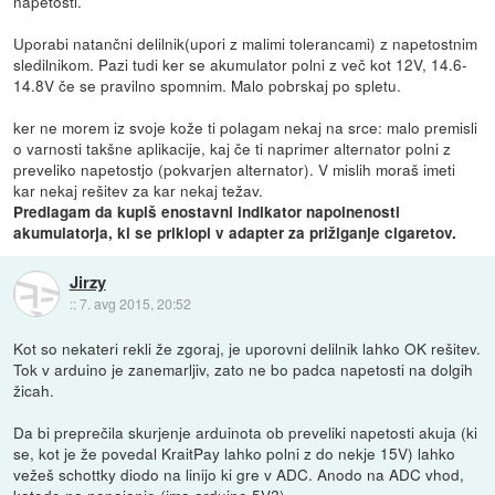
napetosti.
Uporabi natančni delilnik(upori z malimi tolerancami) z napetostnim
sledilnikom. Pazi tudi ker se akumulator polni z več kot 12V, 14.6-
14.8V če se pravilno spomnim. Malo pobrskaj po spletu.
ker ne morem iz svoje kože ti polagam nekaj na srce: malo premisli
o varnosti takšne aplikacije, kaj če ti naprimer alternator polni z
preveliko napetostjo (pokvarjen alternator). V mislih moraš imeti
kar nekaj rešitev za kar nekaj težav.
Predlagam da kupiš enostavni indikator napolnenosti
akumulatorja, ki se priklopi v adapter za prižiganje cigaretov.
Jirzy
::
7. avg 2015, 20:52
Kot so nekateri rekli že zgoraj, je uporovni delilnik lahko OK rešitev.
Tok v arduino je zanemarljiv, zato ne bo padca napetosti na dolgih
žicah.
Da bi preprečila skurjenje arduinota ob preveliki napetosti akuja (ki
se, kot je že povedal KraitPay lahko polni z do nekje 15V) lahko
vežeš schottky diodo na linijo ki gre v ADC. Anodo na ADC vhod,