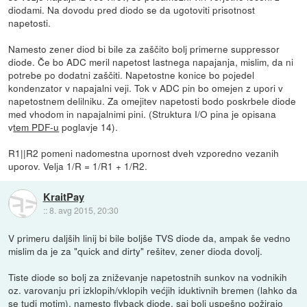
diodami. Na dovodu pred diodo se da ugotoviti prisotnost
napetosti.
Namesto zener diod bi bile za zaščito bolj primerne suppressor
diode. Če bo ADC meril napetost lastnega napajanja, mislim, da ni
potrebe po dodatni zaščiti. Napetostne konice bo pojedel
kondenzator v napajalni veji. Tok v ADC pin bo omejen z upori v
napetostnem delilniku. Za omejitev napetosti bodo poskrbele diode
med vhodom in napajalnimi pini. (Struktura I/O pina je opisana
v
tem PDF-u
poglavje 14).
R1||R2 pomeni nadomestna upornost dveh vzporedno vezanih
uporov. Velja 1/R = 1/R1 + 1/R2.
KraitPay
::
8. avg 2015, 20:30
V primeru daljših linij bi bile boljše TVS diode da, ampak še vedno
mislim da je za "quick and dirty" rešitev, zener dioda dovolj.
Tiste diode so bolj za zniževanje napetostnih sunkov na vodnikih
oz. varovanju pri izklopih/vklopih većjih iduktivnih bremen (lahko da
se tudi motim), namesto flyback diode, saj bolj uspešno požirajo