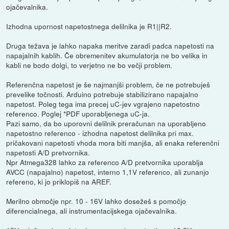
ojačevalnika.
Izhodna upornost napetostnega delilnika je R1||R2.
Druga težava je lahko napaka meritve zaradi padca napetosti na
napajalnih kablih. Če obremenitev akumulatorja ne bo velika in
kabli ne bodo dolgi, to verjetno ne bo večji problem.
Referenčna napetost je še najmanjši problem, če ne potrebuješ
prevelike točnosti. Arduino potrebuje stabilizirano napajalno
napetost. Poleg tega ima precej uC-jev vgrajeno napetostno
referenco. Poglej *PDF uporabljenega uC-ja.
Pazi samo, da bo uporovni delilnik preračunan na uporabljeno
napetostno referenco - izhodna napetost delilnika pri max.
pričakovani napetosti vhoda mora biti manjša, ali enaka referenčni
napetosti A/D pretvornika.
Npr Atmega328 lahko za referenco A/D pretvornika uporablja
AVCC (napajalno) napetost, interno 1,1V referenco, ali zunanjo
refereno, ki jo priklopiš na AREF.
Merilno območje npr. 10 - 16V lahko dosežeš s pomočjo
diferencialnega, ali instrumentacijskega ojačevalnika.