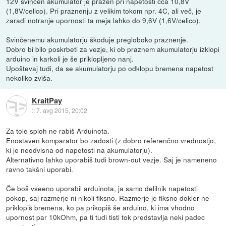
12V svinčen akumulator je prazen pri napetosti cca 10,8V
(1,8V/celico). Pri praznenju z velikim tokom npr. 4C, ali več, je
zaradi notranje upornosti ta meja lahko do 9,6V (1,6V/celico).
Svinčenemu akumulatorju škoduje pregloboko praznenje.
Dobro bi bilo poskrbeti za vezje, ki ob praznem akumulatorju izklopi
arduino in karkoli je še priklopljeno nanj.
Upoštevaj tudi, da se akumulatorju po odklopu bremena napetost
nekoliko zviša.
KraitPay
::
7. avg 2015, 20:02
Za tole sploh ne rabiš Arduinota.
Enostaven komparator bo zadosti (z dobro referenčno vrednostjo,
ki je neodvisna od napetosti na akumulatorju).
Alternativno lahko uporabiš tudi brown-out vezje. Saj je nameneno
ravno takšni uporabi.
Če boš vseeno uporabil arduinota, ja samo delilnik napetosti
pokop, saj razmerje ni nikoli fiksno. Razmerje je fiksno dokler ne
priklopiš bremena, ko pa prikopiš še arduino, ki ima vhodno
upornost par 10kOhm, pa ti tudi tisti tok predstavlja neki padec