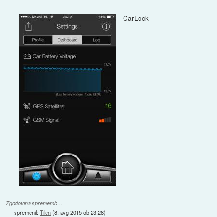
CarLock
Zgodovina sprememb…
spremenil:
Tilen
(
8. avg 2015 ob 23:28
)