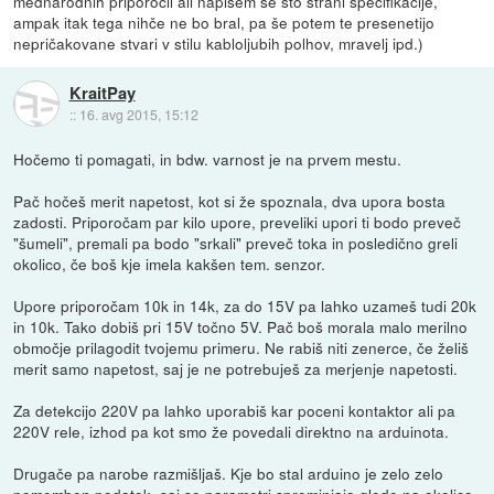
mednarodnih priporočil ali napišem še sto strani specifikacije,
ampak itak tega nihče ne bo bral, pa še potem te presenetijo
nepričakovane stvari v stilu kabloljubih polhov, mravelj ipd.)
KraitPay
::
16. avg 2015, 15:12
Hočemo ti pomagati, in bdw. varnost je na prvem mestu.
Pač hočeš merit napetost, kot si že spoznala, dva upora bosta
zadosti. Priporočam par kilo upore, preveliki upori ti bodo preveč
"šumeli", premali pa bodo "srkali" preveč toka in posledično greli
okolico, če boš kje imela kakšen tem. senzor.
Upore priporočam 10k in 14k, za do 15V pa lahko uzameš tudi 20k
in 10k. Tako dobiš pri 15V točno 5V. Pač boš morala malo merilno
območje prilagodit tvojemu primeru. Ne rabiš niti zenerce, če želiš
merit samo napetost, saj je ne potrebuješ za merjenje napetosti.
Za detekcijo 220V pa lahko uporabiš kar poceni kontaktor ali pa
220V rele, izhod pa kot smo že povedali direktno na arduinota.
Drugače pa narobe razmišljaš. Kje bo stal arduino je zelo zelo
pomemben podatek, saj se parametri spreminjajo glede na okolico.