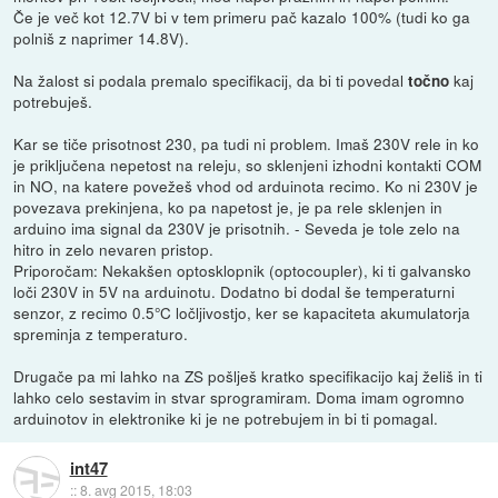
Če je več kot 12.7V bi v tem primeru pač kazalo 100% (tudi ko ga
polniš z naprimer 14.8V).
Na žalost si podala premalo specifikacij, da bi ti povedal
kaj
točno
potrebuješ.
Kar se tiče prisotnost 230, pa tudi ni problem. Imaš 230V rele in ko
je priključena nepetost na releju, so sklenjeni izhodni kontakti COM
in NO, na katere povežeš vhod od arduinota recimo. Ko ni 230V je
povezava prekinjena, ko pa napetost je, je pa rele sklenjen in
arduino ima signal da 230V je prisotnih. - Seveda je tole zelo na
hitro in zelo nevaren pristop.
Priporočam: Nekakšen optosklopnik (optocoupler), ki ti galvansko
loči 230V in 5V na arduinotu. Dodatno bi dodal še temperaturni
senzor, z recimo 0.5°C ločljivostjo, ker se kapaciteta akumulatorja
spreminja z temperaturo.
Drugače pa mi lahko na ZS pošlješ kratko specifikacijo kaj želiš in ti
lahko celo sestavim in stvar sprogramiram. Doma imam ogromno
arduinotov in elektronike ki je ne potrebujem in bi ti pomagal.
int47
::
8. avg 2015, 18:03