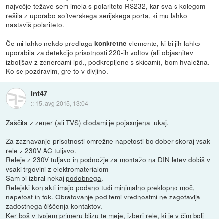
največje težave sem imela s polariteto RS232, kar sva s kolegom
rešila z uporabo softverskega serijskega porta, ki mu lahko
nastaviš polariteto.
Če mi lahko nekdo predlaga
elemente, ki bi jih lahko
konkretne
uporabila za detekcijo prisotnosti 220-ih voltov (ali objasnitev
izboljšav z zenercami ipd., podkrepljene s skicami), bom hvaležna.
Ko se pozdravim, gre to v divjino.
int47
::
15. avg 2015, 13:04
Zaščita z zener (ali TVS) diodami je pojasnjena
tukaj
.
Za zaznavanje prisotnosti omrežne napetosti bo dober skoraj vsak
rele z 230V AC tuljavo.
Releje z 230V tuljavo in podnožje za montažo na DIN letev dobiš v
vsaki trgovini z elektromaterialom.
Sam bi izbral nekaj
podobnega
.
Relejski kontakti imajo podano tudi minimalno preklopno moč,
napetost in tok. Obratovanje pod temi vrednostmi ne zagotavlja
zadostnega čiščenja kontaktov.
Ker boš v tvojem primeru blizu te meje, izberi rele, ki je v čim bolj