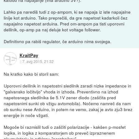
katodo na napajanje (ima arduino 5V?).
Lahko pa narediš tudi z op-ampom, ki se napaja iz iste napajalne
linije kot arduino. Tako preprečiš, da gre napetost kadarkoli čez
napajalno napetost arduina. Pred om-ampom pa tisti uporovni
delilnik, op-amp pa naj deluje kot voltage follower.
Definitivno pa rabiš regulator, če arduino nima svojega.
KraitPay
::
7. avg 2015, 21:32
Na kratko kako bi storil sam:
Uporovni delilnik in napetostni sledilnik zaradi nizke impedance in
"galvansko ločitvijo" vhoda in izhoda. Preventivno na izhod
napetosnega sledilnika še 5.1V zener diodo (zaščita pred
napetosnimi sunki ob vžigu avtomobila). Nočemo namreč da nam
ob sunku nese Arduino, in potem ne vemo, zakaj je avto zju3 brez
energije in noče vžgati.
Mogoče bi razmislil tudi o zaščiti polarizacije - kakšen p-mosfet
logika, in logika z komparatorjem ob preveč izpraznenem
akumulatorju in odklopu "porabnikov".