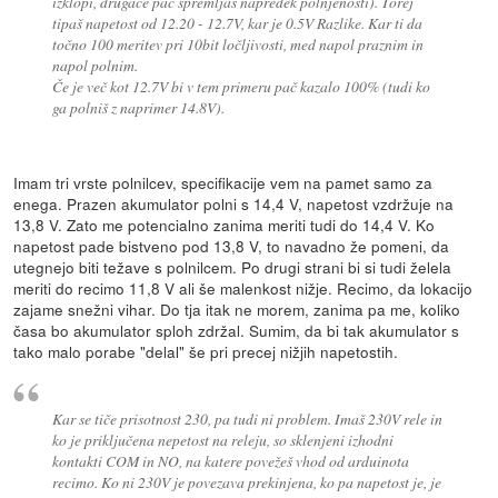
izklopi, drugače pač spremljaš napredek polnjenosti). Torej
tipaš napetost od 12.20 - 12.7V, kar je 0.5V Razlike. Kar ti da
točno 100 meritev pri 10bit ločljivosti, med napol praznim in
napol polnim.
Če je več kot 12.7V bi v tem primeru pač kazalo 100% (tudi ko
ga polniš z naprimer 14.8V).
Imam tri vrste polnilcev, specifikacije vem na pamet samo za
enega. Prazen akumulator polni s 14,4 V, napetost vzdržuje na
13,8 V. Zato me potencialno zanima meriti tudi do 14,4 V. Ko
napetost pade bistveno pod 13,8 V, to navadno že pomeni, da
utegnejo biti težave s polnilcem. Po drugi strani bi si tudi želela
meriti do recimo 11,8 V ali še malenkost nižje. Recimo, da lokacijo
zajame snežni vihar. Do tja itak ne morem, zanima pa me, koliko
časa bo akumulator sploh zdržal. Sumim, da bi tak akumulator s
tako malo porabe "delal" še pri precej nižjih napetostih.
Kar se tiče prisotnost 230, pa tudi ni problem. Imaš 230V rele in
ko je priključena nepetost na releju, so sklenjeni izhodni
kontakti COM in NO, na katere povežeš vhod od arduinota
recimo. Ko ni 230V je povezava prekinjena, ko pa napetost je, je