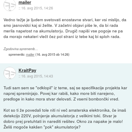
mailer
::
16. avg 2015, 14:26
Vedno težje je ljudem svetovati enostavne stvari, ker vsi mislijo, da
smo jasnovidci kaj si želite. V začetni objavi piše le, da bi rada
merila napetost na akumulatorju. Drugič napiši vse pogoje ne pa
da morajo nekateri vlečt čez pol strani iz tebe kaj bi sploh rada.
Zgodovina sprememb…
spremenilo:
mailer
(
16. avg 2015 ob 14:26
)
KraitPay
::
16. avg 2015, 14:43
Tudi sam sem se "odklopil" iz teme, saj se specifikacije projekta kar
naprej spreminjajo. Povej kar rabiš, kako more biti narejeno,
predloge in kako mora stvar delovati. Z vsemi bombončki vred.
Kot so ti že povedali tole niti ni več amaterska elektronika, če imaš
detekcijo 220V, polnjenje akumulatorja z velikimi toki. Stvar je
dobro prej pretuhtati in narediti rešitev. Okno za napake je malo!
Želiš mogoče kakšen "pok" akumulatorja?