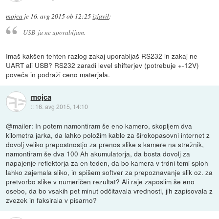
mojca
je
16. avg 2015 ob 12:25
izjavil
:
USB-ja ne uporabljam.
Imaš kakšen tehten razlog zakaj uporabljaš RS232 in zakaj ne
UART ali USB? RS232 zaradi level shifterjev (potrebuje +-12V)
poveča in podraži ceno materjala.
mojca
::
16. avg 2015, 14:10
@mailer: In potem namontiram še eno kamero, skopljem dva
kilometra jarka, da lahko položim kable za širokopasovni internet z
dovolj veliko prepostnostjo za prenos slike s kamere na strežnik,
namontiram še dva 100 Ah akumulatorja, da bosta dovolj za
napajenje reflektorja za en teden, da bo kamera v trdni temi sploh
lahko zajemala sliko, in spišem softver za prepoznavanje slik oz. za
pretvorbo slike v numeričen rezultat? Ali raje zaposlim še eno
osebo, da bo vsakih pet minut odčitavala vrednosti, jih zapisovala z
zvezek in faksirala v pisarno?