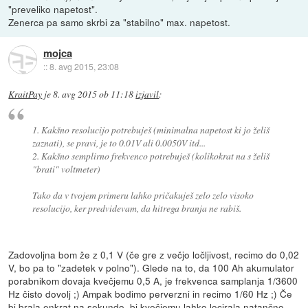
"preveliko napetost".
Zenerca pa samo skrbi za "stabilno" max. napetost.
mojca
::
8. avg 2015, 23:08
KraitPay
je
8. avg 2015 ob 11:18
izjavil
:
1. Kakšno resolucijo potrebuješ (minimalna napetost ki jo želiš
zaznati), se pravi, je to 0.01V ali 0.0050V itd...
2. Kakšno semplirno frekvenco potrebuješ (kolikokrat na s želiš
"brati" voltmeter)
Tako da v tvojem primeru lahko pričakuješ zelo zelo visoko
resolucijo, ker predvidevam, da hitrega branja ne rabiš.
Zadovoljna bom že z 0,1 V (če gre z večjo ločljivost, recimo do 0,02
V, bo pa to "zadetek v polno"). Glede na to, da 100 Ah akumulator
porabnikom dovaja kvečjemu 0,5 A, je frekvenca samplanja 1/3600
Hz čisto dovolj ;) Ampak bodimo perverzni in recimo 1/60 Hz ;) Če
bi brala enkrat na sekundo, bi kvečjemu lahko locirala natančno