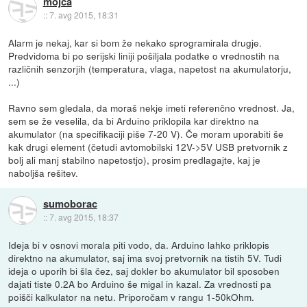
mojca
::
7. avg 2015, 18:31
Alarm je nekaj, kar si bom že nekako sprogramirala drugje.
Predvidoma bi po serijski liniji pošiljala podatke o vrednostih na
različnih senzorjih (temperatura, vlaga, napetost na akumulatorju,
...)
Ravno sem gledala, da moraš nekje imeti referenčno vrednost. Ja,
sem se že veselila, da bi Arduino priklopila kar direktno na
akumulator (na specifikaciji piše 7-20 V). Če moram uporabiti še
kak drugi element (četudi avtomobilski 12V->5V USB pretvornik z
bolj ali manj stabilno napetostjo), prosim predlagajte, kaj je
naboljša rešitev.
sumoborac
::
7. avg 2015, 18:37
Ideja bi v osnovi morala piti vodo, da. Arduino lahko priklopis
direktno na akumulator, saj ima svoj pretvornik na tistih 5V. Tudi
ideja o uporih bi šla čez, saj dokler bo akumulator bil sposoben
dajati tiste 0.2A bo Arduino še migal in kazal. Za vrednosti pa
poišči kalkulator na netu. Priporočam v rangu 1-50kOhm.