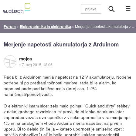
☰
Forum
»
Elektrotehnika in elektronika
»
Merjenje napetosti akumulatorja z Arduinom
Merjenje napetosti akumulatorja z Arduinom
mojca
::
7. avg 2015, 18:06
Rada bi z Arduinom merila napetost na 12 V akumulatorju. Nobene
potrebe ni po pretirani točnosti meritve, rada bi le alarm, ko
napetost pade pod kritično mejo (torej cca. 1-2%
natančnosti/ponovljivosti).
O elektroniki imam sicer zelo malo pojma. "Quick and dirty" rešitev
z nekaj grobega razmisleka mi pravi, da bi lahko na akumulator
zaporedno vezala dva uporčka z visoko upornostjo v razmerju npr.
1:5 in na analognem vhodu Arduina merila napetost na prvem
uporu. Bi to delalo (in če ja – katero upornost je smiselno vzeti:
najvišjo dobavljivo?) ali je bolje uporabiti kakšen naprednejši