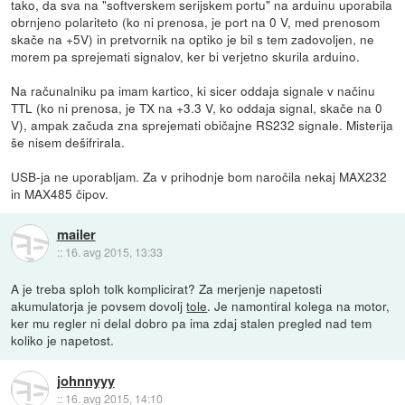
tako, da sva na "softverskem serijskem portu" na arduinu uporabila
obrnjeno polariteto (ko ni prenosa, je port na 0 V, med prenosom
skače na +5V) in pretvornik na optiko je bil s tem zadovoljen, ne
morem pa sprejemati signalov, ker bi verjetno skurila arduino.
Na računalniku pa imam kartico, ki sicer oddaja signale v načinu
TTL (ko ni prenosa, je TX na +3.3 V, ko oddaja signal, skače na 0
V), ampak začuda zna sprejemati običajne RS232 signale. Misterija
še nisem dešifrirala.
USB-ja ne uporabljam. Za v prihodnje bom naročila nekaj MAX232
in MAX485 čipov.
mailer
::
16. avg 2015, 13:33
A je treba sploh tolk komplicirat? Za merjenje napetosti
akumulatorja je povsem dovolj
tole
. Je namontiral kolega na motor,
ker mu regler ni delal dobro pa ima zdaj stalen pregled nad tem
koliko je napetost.
johnnyyy
::
16. avg 2015, 14:10