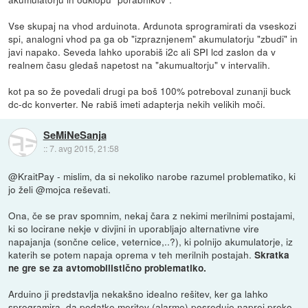
Vse skupaj na vhod arduinota. Ardunota sprogramirati da vseskozi
spi, analogni vhod pa ga ob "izpraznjenem" akumulatorju "zbudi" in
javi napako. Seveda lahko uporabiš i2c ali SPI lcd zaslon da v
realnem času gledaš napetost na "akumualtorju" v intervalih.
kot pa so že povedali drugi pa boš 100% potreboval zunanji buck
dc-dc konverter. Ne rabiš imeti adapterja nekih velikih moči.
SeMiNeSanja
::
7. avg 2015, 21:58
@KraitPay - mislim, da si nekoliko narobe razumel problematiko, ki
jo želi @mojca reševati.
Ona, če se prav spomnim, nekaj čara z nekimi merilnimi postajami,
ki so locirane nekje v divjini in uporabljajo alternativne vire
napajanja (sončne celice, veternice,..?), ki polnijo akumulatorje, iz
katerih se potem napaja oprema v teh merilnih postajah.
Skratka
ne gre se za avtomobilistično problematiko.
Arduino ji predstavlja nekakšno idealno rešitev, ker ga lahko
sprogramira, da podatke meritev (alarme) posreduje naprej preko