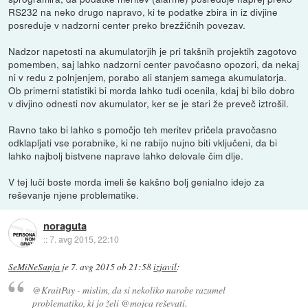
RS232 na neko drugo napravo, ki te podatke zbira in iz divjine
posreduje v nadzorni center preko brezžičnih povezav.
Nadzor napetosti na akumulatorjih je pri takšnih projektih zagotovo
pomemben, saj lahko nadzorni center pavočasno opozori, da nekaj
ni v redu z polnjenjem, porabo ali stanjem samega akumulatorja.
Ob primerni statistiki bi morda lahko tudi ocenila, kdaj bi bilo dobro
v divjino odnesti nov akumulator, ker se je stari že preveč iztrošil.
Ravno tako bi lahko s pomočjo teh meritev pričela pravočasno
odklapljati vse porabnike, ki ne rabijo nujno biti vključeni, da bi
lahko najbolj bistvene naprave lahko delovale čim dlje.
V tej luči boste morda imeli še kakšno bolj genialno idejo za
reševanje njene problematike.
noraguta
::
7. avg 2015, 22:10
SeMiNeSanja
je
7. avg 2015 ob 21:58
izjavil
:
@KraitPay - mislim, da si nekoliko narobe razumel
problematiko, ki jo želi @mojca reševati.