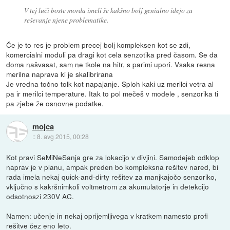
V tej luči boste morda imeli še kakšno bolj genialno idejo za
reševanje njene problematike.
Če je to res je problem precej bolj kompleksen kot se zdi,
komercialni moduli pa dragi kot cela senzotika pred časom. Se da
doma našvasat, sam ne tkole na hitr, s parimi upori. Vsaka resna
merilna naprava ki je skalibrirana
Je vredna točno tolk kot napajanje. Sploh kaki uz merilci vetra al
pa ir merilci temperature. Itak to pol mečeš v modele , senzorika ti
pa zjebe že osnovne podatke.
mojca
::
8. avg 2015, 00:28
Kot pravi SeMiNeSanja gre za lokacijo v divjini. Samodejeb odklop
naprav je v planu, ampak preden bo kompleksna rešitev nared, bi
rada imela nekaj quick-and-dirty rešitev za manjkajočo senzoriko,
vključno s kakršnimkoli voltmetrom za akumulatorje in detekcijo
odsotnoszi 230V AC.
Namen: učenje in nekaj oprijemljivega v kratkem namesto profi
rešitve čez eno leto.