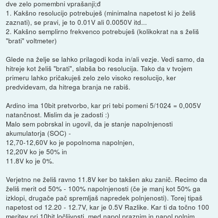
dve zelo pomembni vprašanji;đ
1. Kakšno resolucijo potrebuješ (minimalna napetost ki jo želiš
zaznati), se pravi, je to 0.01V ali 0.0050V itd...
2. Kakšno semplirno frekvenco potrebuješ (kolikokrat na s želiš
"brati" voltmeter)
Glede na želje se lahko prilagodi koda in/ali vezje. Vedi samo, da
hitreje kot želiš "brati", slabša bo resolucija. Tako da v tvojem
primeru lahko pričakuješ zelo zelo visoko resolucijo, ker
predvidevam, da hitrega branja ne rabiš.
Ardino ima 10bit pretvorbo, kar pri tebi pomeni 5/1024 = 0,005V
natančnost. Mislim da je zadosti :)
Malo sem pobrskal in ugovil, da je stanje napolnjenosti
akumulatorja (SOC) -
12,70-12,60V ko je popolnoma napolnjen,
12,20V ko je 50% in
11.8V ko je 0%.
Verjetno ne želiš ravno 11.8V ker bo takšen aku zanič. Recimo da
želiš merit od 50% - 100% napolnjenosti (če je manj kot 50% ga
izklopi, drugače pač spremljaš napredek polnjenosti). Torej tipaš
napetost od 12.20 - 12.7V, kar je 0.5V Razlike. Kar ti da točno 100
meritev pri 10bit ločljivosti, med napol praznim in napol polnim.