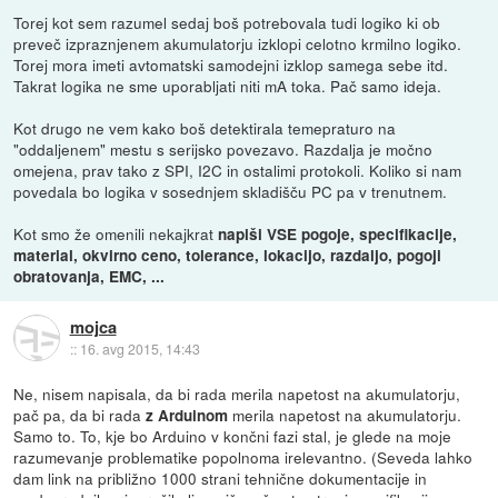
Torej kot sem razumel sedaj boš potrebovala tudi logiko ki ob
preveč izpraznjenem akumulatorju izklopi celotno krmilno logiko.
Torej mora imeti avtomatski samodejni izklop samega sebe itd.
Takrat logika ne sme uporabljati niti mA toka. Pač samo ideja.
Kot drugo ne vem kako boš detektirala temepraturo na
"oddaljenem" mestu s serijsko povezavo. Razdalja je močno
omejena, prav tako z SPI, I2C in ostalimi protokoli. Koliko si nam
povedala bo logika v sosednjem skladišču PC pa v trenutnem.
Kot smo že omenili nekajkrat
napiši VSE pogoje, specifikacije,
material, okvirno ceno, tolerance, lokacijo, razdaljo, pogoji
obratovanja, EMC, ...
mojca
::
16. avg 2015, 14:43
Ne, nisem napisala, da bi rada merila napetost na akumulatorju,
pač pa, da bi rada
merila napetost na akumulatorju.
z Arduinom
Samo to. To, kje bo Arduino v končni fazi stal, je glede na moje
razumevanje problematike popolnoma irelevantno. (Seveda lahko
dam link na približno 1000 strani tehnične dokumentacije in