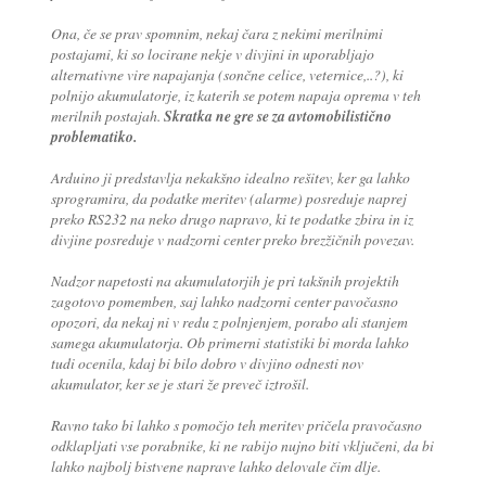
Ona, če se prav spomnim, nekaj čara z nekimi merilnimi
postajami, ki so locirane nekje v divjini in uporabljajo
alternativne vire napajanja (sončne celice, veternice,..?), ki
polnijo akumulatorje, iz katerih se potem napaja oprema v teh
merilnih postajah.
Skratka ne gre se za avtomobilistično
problematiko.
Arduino ji predstavlja nekakšno idealno rešitev, ker ga lahko
sprogramira, da podatke meritev (alarme) posreduje naprej
preko RS232 na neko drugo napravo, ki te podatke zbira in iz
divjine posreduje v nadzorni center preko brezžičnih povezav.
Nadzor napetosti na akumulatorjih je pri takšnih projektih
zagotovo pomemben, saj lahko nadzorni center pavočasno
opozori, da nekaj ni v redu z polnjenjem, porabo ali stanjem
samega akumulatorja. Ob primerni statistiki bi morda lahko
tudi ocenila, kdaj bi bilo dobro v divjino odnesti nov
akumulator, ker se je stari že preveč iztrošil.
Ravno tako bi lahko s pomočjo teh meritev pričela pravočasno
odklapljati vse porabnike, ki ne rabijo nujno biti vključeni, da bi
lahko najbolj bistvene naprave lahko delovale čim dlje.