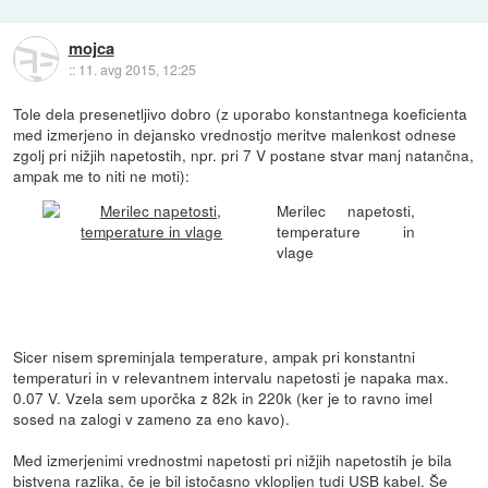
mojca
::
11. avg 2015, 12:25
Tole dela presenetljivo dobro (z uporabo konstantnega koeficienta
med izmerjeno in dejansko vrednostjo meritve malenkost odnese
zgolj pri nižjih napetostih, npr. pri 7 V postane stvar manj natančna,
ampak me to niti ne moti):
Merilec napetosti,
temperature in
vlage
Sicer nisem spreminjala temperature, ampak pri konstantni
temperaturi in v relevantnem intervalu napetosti je napaka max.
0.07 V. Vzela sem uporčka z 82k in 220k (ker je to ravno imel
sosed na zalogi v zameno za eno kavo).
Med izmerjenimi vrednostmi napetosti pri nižjih napetostih je bila
bistvena razlika, če je bil istočasno vklopljen tudi USB kabel. Še