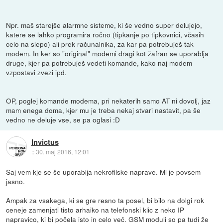
Npr. maš starejše alarmne sisteme, ki še vedno super delujejo,
katere se lahko programira ročno (tipkanje po tipkovnici, včasih
celo na slepo) ali prek računalnika, za kar pa potrebuješ tak
modem. In ker so "original" modemi dragi kot žafran se uporablja
druge, kjer pa potrebuješ vedeti komande, kako naj modem
vzpostavi zvezi ipd.
OP, poglej komande modema, pri nekaterih samo AT ni dovolj, jaz
mam enega doma, kjer mu je treba nekaj stvari nastavit, pa še
vedno ne deluje vse, se pa oglasi :D
Invictus
::
30. maj 2016, 12:01
Saj vem kje se še uporablja nekrofilske naprave. Mi je povsem
jasno.
Ampak za vsakega, ki se gre resno ta posel, bi bilo na dolgi rok
ceneje zamenjati tisto arhaiko na telefonski klic z neko IP
napravico, ki bi počela isto in celo več. GSM moduli so pa tudi že