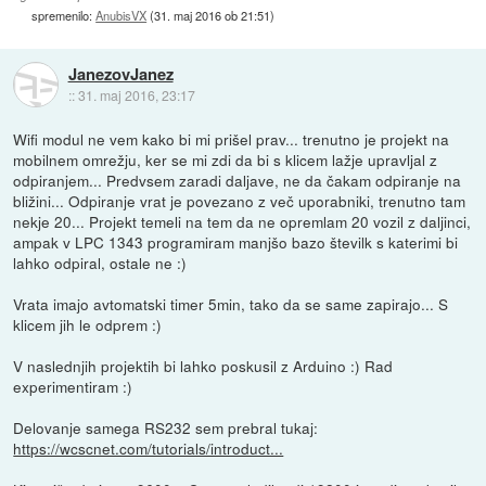
spremenilo:
AnubisVX
(
31. maj 2016 ob 21:51
)
JanezovJanez
::
31. maj 2016, 23:17
Wifi modul ne vem kako bi mi prišel prav... trenutno je projekt na
mobilnem omrežju, ker se mi zdi da bi s klicem lažje upravljal z
odpiranjem... Predvsem zaradi daljave, ne da čakam odpiranje na
bližini... Odpiranje vrat je povezano z več uporabniki, trenutno tam
nekje 20... Projekt temeli na tem da ne opremlam 20 vozil z daljinci,
ampak v LPC 1343 programiram manjšo bazo številk s katerimi bi
lahko odpiral, ostale ne :)
Vrata imajo avtomatski timer 5min, tako da se same zapirajo... S
klicem jih le odprem :)
V naslednjih projektih bi lahko poskusil z Arduino :) Rad
experimentiram :)
Delovanje samega RS232 sem prebral tukaj:
https://wcscnet.com/tutorials/introduct...