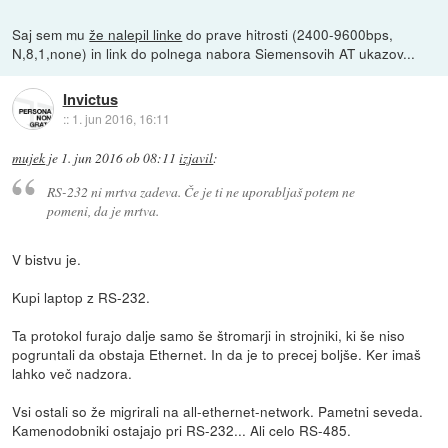
Saj sem mu
že nalepil linke
do prave hitrosti (2400-9600bps,
N,8,1,none) in link do polnega nabora Siemensovih AT ukazov...
Invictus
::
1. jun 2016, 16:11
mujek
je
1. jun 2016 ob 08:11
izjavil
:
RS-232 ni mrtva zadeva. Če je ti ne uporabljaš potem ne
pomeni, da je mrtva.
V bistvu je.
Kupi laptop z RS-232.
Ta protokol furajo dalje samo še štromarji in strojniki, ki še niso
pogruntali da obstaja Ethernet. In da je to precej boljše. Ker imaš
lahko več nadzora.
Vsi ostali so že migrirali na all-ethernet-network. Pametni seveda.
Kamenodobniki ostajajo pri RS-232... Ali celo RS-485.