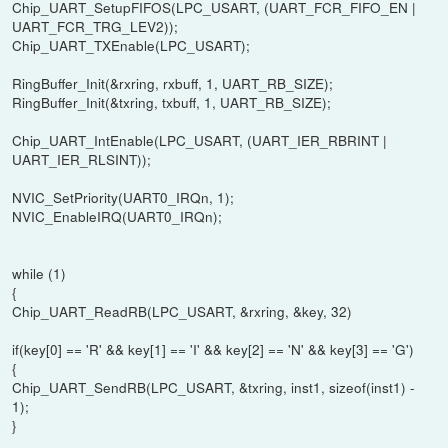
Chip_UART_SetupFIFOS(LPC_USART, (UART_FCR_FIFO_EN |
UART_FCR_TRG_LEV2));
Chip_UART_TXEnable(LPC_USART);
RingBuffer_Init(&rxring, rxbuff, 1, UART_RB_SIZE);
RingBuffer_Init(&txring, txbuff, 1, UART_RB_SIZE);
Chip_UART_IntEnable(LPC_USART, (UART_IER_RBRINT |
UART_IER_RLSINT));
NVIC_SetPriority(UART0_IRQn, 1);
NVIC_EnableIRQ(UART0_IRQn);
while (1)
{
Chip_UART_ReadRB(LPC_USART, &rxring, &key, 32)
if(key[0] == 'R' && key[1] == 'I' && key[2] == 'N' && key[3] == 'G')
{
Chip_UART_SendRB(LPC_USART, &txring, inst1, sizeof(inst1) -
1);
}