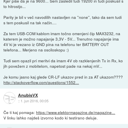
Kjer piše da je na 9600... Sem zasledil tudi 19200 in tudi poskusil s
to hitrostjo...
Parity je bil v več navodilih nastavljen na ''none'', tako da sem tudi
s tem poskusil na tak način....
Za tem USB-COM kablom imam točno omenjeni čip MAX3232, na
katerem je možno napajanje 3,3V - 5V... Trenutno napajanje ima
4V ki je vezano iz GND pina na telefonu ter BATTERY OUT
telefona... Merjeno na osciloskopu :)
Tudi sem opazil pri meritvi da imam 4V ob razklenjenih Tx in Rx, ko
jih povežem z mobitelom, napetost pade na nekaj mV...
Je komu jasno kaj glede CR-LF ukazov pred in za AT ukazom????
http://stackoverflow.com/questions/1552...
AnubisVX
::
1. jun 2016, 00:05
Če ti kaj pomaga:
https://www.elektormagazine.de/magazine...
V linku lahko najdeš izvorno kodo ki testirano deluje.