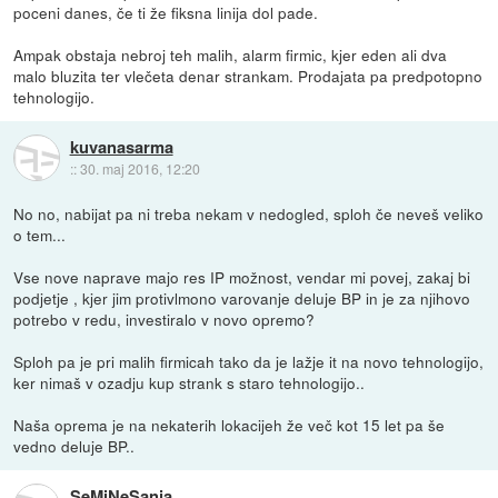
poceni danes, če ti že fiksna linija dol pade.
Ampak obstaja nebroj teh malih, alarm firmic, kjer eden ali dva
malo bluzita ter vlečeta denar strankam. Prodajata pa predpotopno
tehnologijo.
kuvanasarma
::
30. maj 2016, 12:20
No no, nabijat pa ni treba nekam v nedogled, sploh če neveš veliko
o tem...
Vse nove naprave majo res IP možnost, vendar mi povej, zakaj bi
podjetje , kjer jim protivlmono varovanje deluje BP in je za njihovo
potrebo v redu, investiralo v novo opremo?
Sploh pa je pri malih firmicah tako da je lažje it na novo tehnologijo,
ker nimaš v ozadju kup strank s staro tehnologijo..
Naša oprema je na nekaterih lokacijeh že več kot 15 let pa še
vedno deluje BP..
SeMiNeSanja