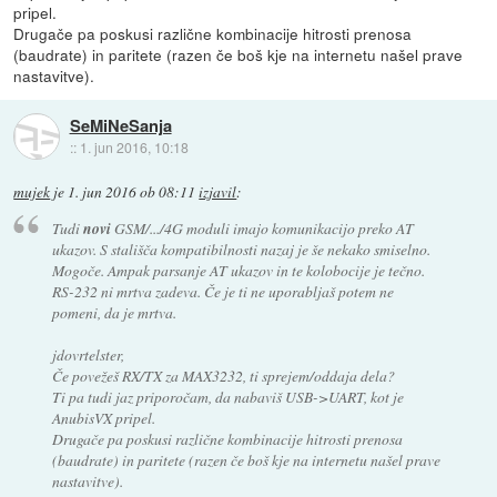
pripel.
Drugače pa poskusi različne kombinacije hitrosti prenosa
(baudrate) in paritete (razen če boš kje na internetu našel prave
nastavitve).
SeMiNeSanja
::
1. jun 2016, 10:18
mujek
je
1. jun 2016 ob 08:11
izjavil
:
Tudi
novi
GSM/.../4G moduli imajo komunikacijo preko AT
ukazov. S stališča kompatibilnosti nazaj je še nekako smiselno.
Mogoče. Ampak parsanje AT ukazov in te kolobocije je tečno.
RS-232 ni mrtva zadeva. Če je ti ne uporabljaš potem ne
pomeni, da je mrtva.
jdovrtelster,
Če povežeš RX/TX za MAX3232, ti sprejem/oddaja dela?
Ti pa tudi jaz priporočam, da nabaviš USB->UART, kot je
AnubisVX pripel.
Drugače pa poskusi različne kombinacije hitrosti prenosa
(baudrate) in paritete (razen če boš kje na internetu našel prave
nastavitve).