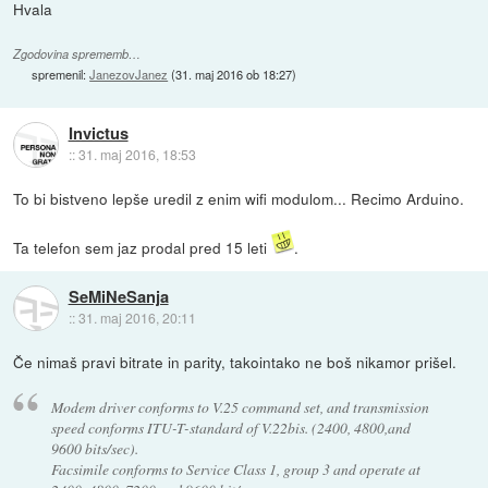
Hvala
Zgodovina sprememb…
spremenil:
JanezovJanez
(
31. maj 2016 ob 18:27
)
Invictus
::
31. maj 2016, 18:53
To bi bistveno lepše uredil z enim wifi modulom... Recimo Arduino.
Ta telefon sem jaz prodal pred 15 leti
.
SeMiNeSanja
::
31. maj 2016, 20:11
Če nimaš pravi bitrate in parity, takointako ne boš nikamor prišel.
Modem driver conforms to V.25 command set, and transmission
speed conforms ITU-T-standard of V.22bis. (2400, 4800,and
9600 bits/sec).
Facsimile conforms to Service Class 1, group 3 and operate at