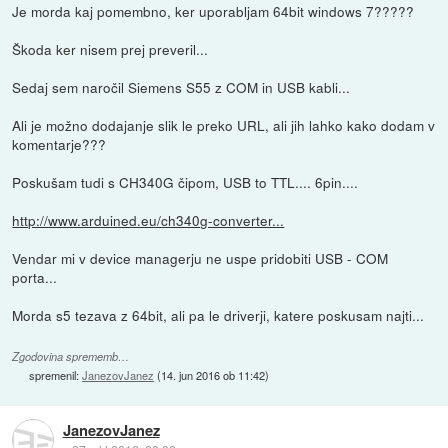
Je morda kaj pomembno, ker uporabljam 64bit windows 7?????
Škoda ker nisem prej preveril...
Sedaj sem naročil Siemens S55 z COM in USB kabli...
Ali je možno dodajanje slik le preko URL, ali jih lahko kako dodam v
komentarje???
Poskušam tudi s CH340G čipom, USB to TTL.... 6pin....
http://www.arduined.eu/ch340g-converter...
Vendar mi v device managerju ne uspe pridobiti USB - COM
porta...
Morda s5 tezava z 64bit, ali pa le driverji, katere poskusam najti...
Zgodovina sprememb…
spremenil:
JanezovJanez
(
14. jun 2016 ob 11:42
)
JanezovJanez