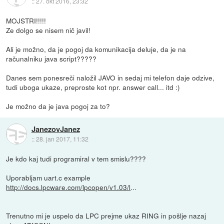
::
27. okt 2016, 23:32
MOJSTRI!!!!!
Ze dolgo se nisem nič javil!
Ali je možno, da je pogoj da komunikacija deluje, da je na
računalniku java script?????
Danes sem ponesreči naložil JAVO in sedaj mi telefon daje odzive,
tudi uboga ukaze, preproste kot npr. answer call... itd :)
Je možno da je java pogoj za to?
JanezovJanez
::
28. jan 2017, 11:32
Je kdo kaj tudi programiral v tem smislu????
Uporabljam uart.c example
http://docs.lpcware.com/lpcopen/v1.03/l
...
Trenutno mi je uspelo da LPC prejme ukaz RING in pošlje nazaj