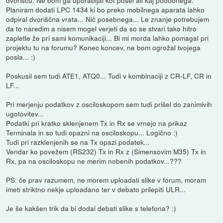
Planiram dodati LPC 1434 ki bo preko mobilnega aparata lahko
odpiral dvoriščna vrata... Nič posebnega... Le znanje potrebujem
da to naredim a nisem mogel verjeti da so se stvari tako hitro
zapletle že pri sami komunikaciji... Bi mi morda lahko pomagal pri
projektu tu na forumu? Konec koncev, ne bom ogrožal tvojega
posla... :)
Poskusil sem tudi ATE1, ATQ0... Tudi v kombinaciji z CR-LF, CR in
LF...
Pri merjenju podatkov z osciloskopom sem tudi prišel do zanimivih
ugotovitev...
Podatki pri kratko sklenjenem Tx in Rx se vrnejo na prikaz
Terminala in so tudi opazni na osciloskopu... Logično :)
Tudi pri razklenjenih se na Tx opazi podatek...
Vendar ko povežem (RS232) Tx in Rx z (Simensovim M35) Tx in
Rx, pa na osciloskopu ne merim nobenih podatkov...???
PS: če prav razumem, ne morem uploadati slike v forum, moram
imeti striktno nekje uploadano ter v debato prilepiti ULR...
Je še kakšen trik da bi dodal debati slike s telefona? :)