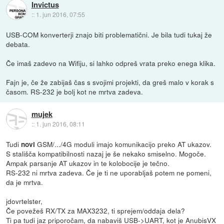
Invictus
::
1. jun 2016, 07:55
USB-COM konverterji znajo biti problematični. Je bila tudi tukaj že
debata.
Če imaš zadevo na Wifiju, si lahko odpreš vrata preko enega klika.
Fajn je, če že zabijaš čas s svojimi projekti, da greš malo v korak s
časom. RS-232 je bolj kot ne mrtva zadeva.
mujek
::
1. jun 2016, 08:11
Tudi
GSM/.../4G moduli imajo komunikacijo preko AT ukazov.
novi
S stališča kompatibilnosti nazaj je še nekako smiselno. Mogoče.
Ampak parsanje AT ukazov in te kolobocije je tečno.
RS-232 ni mrtva zadeva. Če je ti ne uporabljaš potem ne pomeni,
da je mrtva.
jdovrtelster,
Če povežeš RX/TX za MAX3232, ti sprejem/oddaja dela?
Ti pa tudi jaz priporočam, da nabaviš USB->UART, kot je AnubisVX