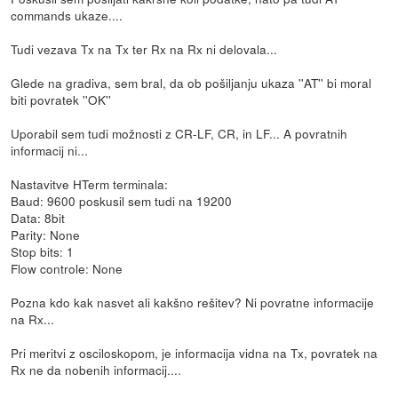
commands ukaze....
Tudi vezava Tx na Tx ter Rx na Rx ni delovala...
Glede na gradiva, sem bral, da ob pošiljanju ukaza ''AT'' bi moral
biti povratek ''OK''
Uporabil sem tudi možnosti z CR-LF, CR, in LF... A povratnih
informacij ni...
Nastavitve HTerm terminala:
Baud: 9600 poskusil sem tudi na 19200
Data: 8bit
Parity: None
Stop bits: 1
Flow controle: None
Pozna kdo kak nasvet ali kakšno rešitev? Ni povratne informacije
na Rx...
Pri meritvi z osciloskopom, je informacija vidna na Tx, povratek na
Rx ne da nobenih informacij....