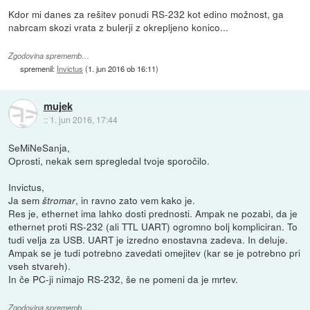
Kdor mi danes za rešitev ponudi RS-232 kot edino možnost, ga
nabrcam skozi vrata z bulerji z okrepljeno konico...
Zgodovina sprememb…
spremenil:
Invictus
(
1. jun 2016 ob 16:11
)
mujek
::
1. jun 2016, 17:44
SeMiNeSanja,
Oprosti, nekak sem spregledal tvoje sporočilo.
Invictus,
Ja sem
, in ravno zato vem kako je.
štromar
Res je, ethernet ima lahko dosti prednosti. Ampak ne pozabi, da je
ethernet proti RS-232 (ali TTL UART) ogromno bolj kompliciran. To
tudi velja za USB. UART je izredno enostavna zadeva. In deluje.
Ampak se je tudi potrebno zavedati omejitev (kar se je potrebno pri
vseh stvareh).
In če PC-ji nimajo RS-232, še ne pomeni da je mrtev.
Zgodovina sprememb…