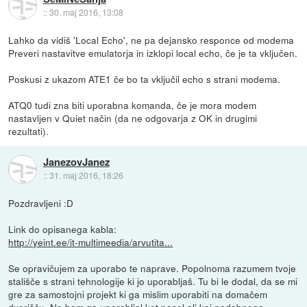
::
30. maj 2016, 13:08
Lahko da vidiš 'Local Echo', ne pa dejansko responce od modema
Preveri nastavitve emulatorja in izklopi local echo, če je ta vključen.
Poskusi z ukazom ATE1 če bo ta vključil echo s strani modema.
ATQ0 tudi zna biti uporabna komanda, če je mora modem
nastavljen v Quiet način (da ne odgovarja z OK in drugimi
rezultati).
JanezovJanez
::
31. maj 2016, 18:26
Pozdravljeni :D
Link do opisanega kabla:
http://yeint.ee/it-multimeedia/arvutita...
Se opravičujem za uporabo te naprave. Popolnoma razumem tvoje
stališče s strani tehnologije ki jo uporabljaš. Tu bi le dodal, da se mi
gre za samostojni projekt ki ga mislim uporabiti na domačem
dvorišču. Ne bom ga uporabljal kot posel ali kaj podobnega.