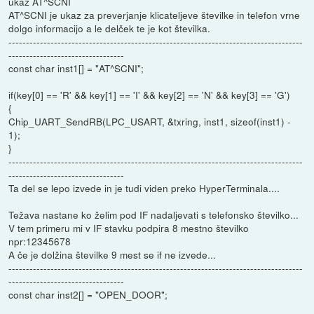
ukaz AT^SCNI
AT^SCNI je ukaz za preverjanje klicateljeve številke in telefon vrne
dolgo informacijo a le delček te je kot številka.
------------------------------------------------------------------------------------
---------------------------------
const char inst1[] = "AT^SCNI";
if(key[0] == 'R' && key[1] == 'I' && key[2] == 'N' && key[3] == 'G')
{
Chip_UART_SendRB(LPC_USART, &txring, inst1, sizeof(inst1) -
1);
}
------------------------------------------------------------------------------------
---------------------------------
Ta del se lepo izvede in je tudi viden preko HyperTerminala....
Težava nastane ko želim pod IF nadaljevati s telefonsko številko...
V tem primeru mi v IF stavku podpira 8 mestno številko
npr:12345678
A če je dolžina številke 9 mest se if ne izvede...
------------------------------------------------------------------------------------
---------------------------------
const char inst2[] = "OPEN_DOOR";