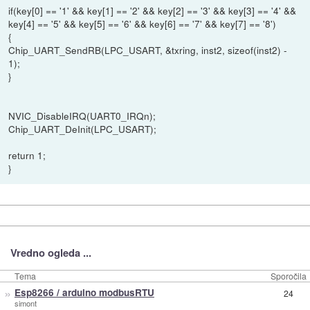
if(key[0] == '1' && key[1] == '2' && key[2] == '3' && key[3] == '4' &&
key[4] == '5' && key[5] == '6' && key[6] == '7' && key[7] == '8')
{
Chip_UART_SendRB(LPC_USART, &txring, inst2, sizeof(inst2) -
1);
}
NVIC_DisableIRQ(UART0_IRQn);
Chip_UART_DeInit(LPC_USART);
return 1;
}
Vredno ogleda ...
Tema
Sporočila
»
Esp8266 / arduino modbusRTU
24
simont