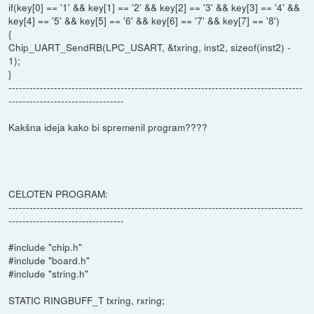
if(key[0] == '1' && key[1] == '2' && key[2] == '3' && key[3] == '4' &&
key[4] == '5' && key[5] == '6' && key[6] == '7' && key[7] == '8')
{
Chip_UART_SendRB(LPC_USART, &txring, inst2, sizeof(inst2) -
1);
}
------------------------------------------------------------------------------------
---------------------------------
Kakšna ideja kako bi spremenil program????
CELOTEN PROGRAM:
------------------------------------------------------------------------------------
---------------------------------
#include "chip.h"
#include "board.h"
#include "string.h"
STATIC RINGBUFF_T txring, rxring;