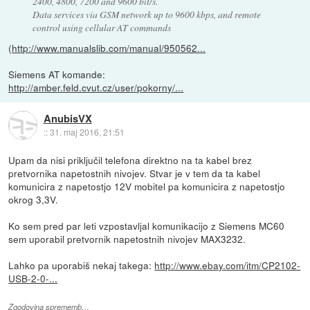
2400, 4800, 7200 and 9600 bit/s.
Data services via GSM network up to 9600 kbps, and remote
control using cellular AT commands
(
http://www.manualslib.com/manual/950562...
Siemens AT komande:
http://amber.feld.cvut.cz/user/pokorny/...
AnubisVX
::
31. maj 2016, 21:51
Upam da nisi priključil telefona direktno na ta kabel brez
pretvornika napetostnih nivojev. Stvar je v tem da ta kabel
komunicira z napetostjo 12V mobitel pa komunicira z napetostjo
okrog 3,3V.
Ko sem pred par leti vzpostavljal komunikacijo z Siemens MC60
sem uporabil pretvornik napetostnih nivojev MAX3232.
Lahko pa uporabiš nekaj takega:
http://www.ebay.com/itm/CP2102-
USB-2-0-...
Zgodovina sprememb…