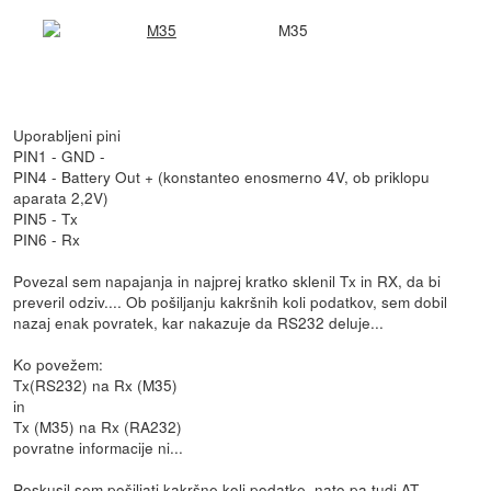
M35
Uporabljeni pini
PIN1 - GND -
PIN4 - Battery Out + (konstanteo enosmerno 4V, ob priklopu
aparata 2,2V)
PIN5 - Tx
PIN6 - Rx
Povezal sem napajanja in najprej kratko sklenil Tx in RX, da bi
preveril odziv.... Ob pošiljanju kakršnih koli podatkov, sem dobil
nazaj enak povratek, kar nakazuje da RS232 deluje...
Ko povežem:
Tx(RS232) na Rx (M35)
in
Tx (M35) na Rx (RA232)
povratne informacije ni...
Poskusil sem pošiljati kakršne koli podatke, nato pa tudi AT