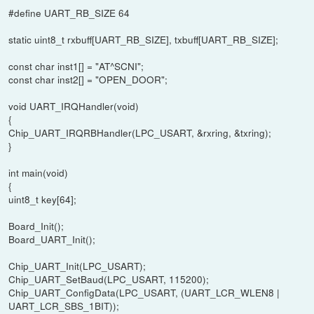
#define UART_RB_SIZE 64
static uint8_t rxbuff[UART_RB_SIZE], txbuff[UART_RB_SIZE];
const char inst1[] = "AT^SCNI";
const char inst2[] = "OPEN_DOOR";
void UART_IRQHandler(void)
{
Chip_UART_IRQRBHandler(LPC_USART, &rxring, &txring);
}
int main(void)
{
uint8_t key[64];
Board_Init();
Board_UART_Init();
Chip_UART_Init(LPC_USART);
Chip_UART_SetBaud(LPC_USART, 115200);
Chip_UART_ConfigData(LPC_USART, (UART_LCR_WLEN8 |
UART_LCR_SBS_1BIT));