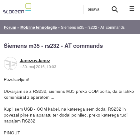
☰
Forum
»
Mobilne tehnologije
»
Siemens m35 - rs232 - AT commands
Siemens m35 - rs232 - AT commands
JanezovJanez
::
30. maj 2016, 10:03
Pozdravljeni!
Ukvarjam se z RS232, siemens M35 preko COM porta, da bi lahko
komuniciral z aparatom....
Kupil sem USB - COM kabel, na katerega sem dodal RS232 in
povezal pine na aparatu ter dodal polnilec, preko katerega tudi
napajam RS232
PINOUT: