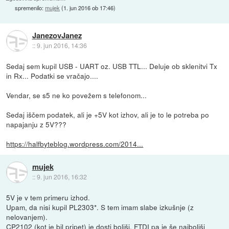
spremenilo:
mujek
(
1. jun 2016 ob 17:46
)
JanezovJanez
::
9. jun 2016, 14:36
Sedaj sem kupil USB - UART oz. USB TTL... Deluje ob sklenitvi Tx
in Rx... Podatki se vračajo....
Vendar, se s5 ne ko povežem s telefonom...
Sedaj iščem podatek, ali je +5V kot izhov, ali je to le potreba po
napajanju z 5V???
https://halfbyteblog.wordpress.com/2014...
mujek
::
9. jun 2016, 16:32
5V je v tem primeru izhod.
Upam, da nisi kupil PL2303*. S tem imam slabe izkušnje (z
nelovanjem).
CP2102 (kot je bil pripet) je dosti boljši. FTDI pa je še najboljši