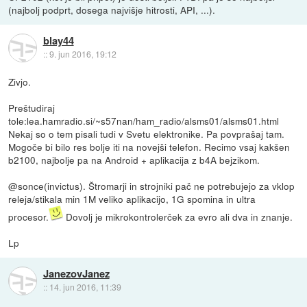
(najbolj podprt, dosega najvišje hitrosti, API, ...).
blay44
::
9. jun 2016, 19:12
Zivjo.
Preštudiraj
tole:lea.hamradio.si/~s57nan/ham_radio/alsms01/alsms01.html
Nekaj so o tem pisali tudi v Svetu elektronike. Pa povprašaj tam.
Mogoče bi bilo res bolje iti na novejši telefon. Recimo vsaj kakšen
b2100, najbolje pa na Android + aplikacija z b4A bejzikom.
@sonce(invictus). Štromarji in strojniki pač ne potrebujejo za vklop
releja/stikala min 1M veliko aplikacijo, 1G spomina in ultra
procesor.
Dovolj je mikrokontrolerček za evro ali dva in znanje.
Lp
JanezovJanez
::
14. jun 2016, 11:39