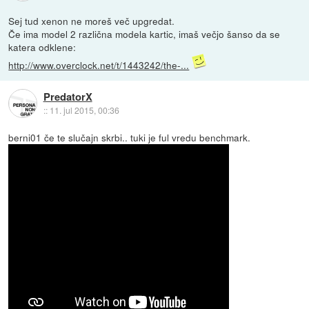
Sej tud xenon ne moreš več upgredat.
Če ima model 2 različna modela kartic, imaš večjo šanso da se
katera odklene:
http://www.overclock.net/t/1443242/the-...
PredatorX
::
11. jul 2015, 00:36
berni01 če te slučajn skrbi.. tuki je ful vredu benchmark.