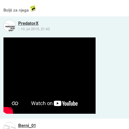
Boljš za njega
PredatorX
::
10. jul 2015, 21:43
Berni_01