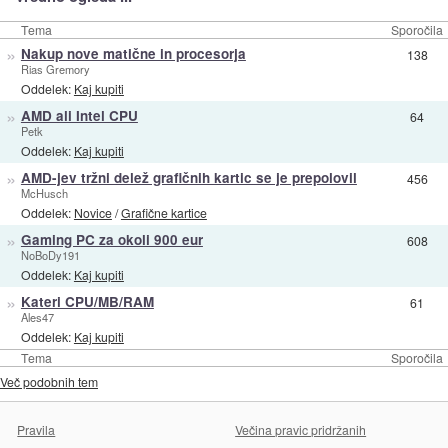
Tema
Sporočila
»
Nakup nove matične in procesorja
138
Rias Gremory
Oddelek:
Kaj kupiti
»
AMD ali Intel CPU
64
Petk
Oddelek:
Kaj kupiti
»
AMD-jev tržni delež grafičnih kartic se je prepolovil
456
McHusch
Oddelek:
Novice
/
Grafične kartice
»
Gaming PC za okoli 900 eur
608
NoBoDy191
Oddelek:
Kaj kupiti
»
Kateri CPU/MB/RAM
61
Ales47
Oddelek:
Kaj kupiti
Tema
Sporočila
Več podobnih tem
Pravila
Večina pravic pridržanih