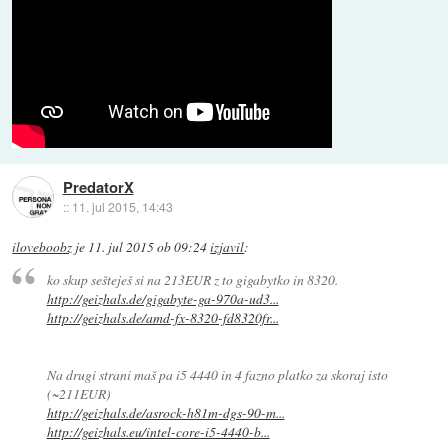
PredatorX
::
11. jul 2015, 14:43
iloveboobz
je
11. jul 2015 ob 09:24
izjavil
:
ko skup sešteješ si na 213EUR z to gigabytko in 8320.
http://geizhals.de/gigabyte-ga-970a-ud3...
http://geizhals.de/amd-fx-8320-fd8320fr...
Na drugi strani maš pa i5 4440 in 4 fazno platko za skoraj isto
(~211EUR)
http://geizhals.de/asrock-h81m-dgs-90-m...
http://geizhals.eu/intel-core-i5-4440-b...