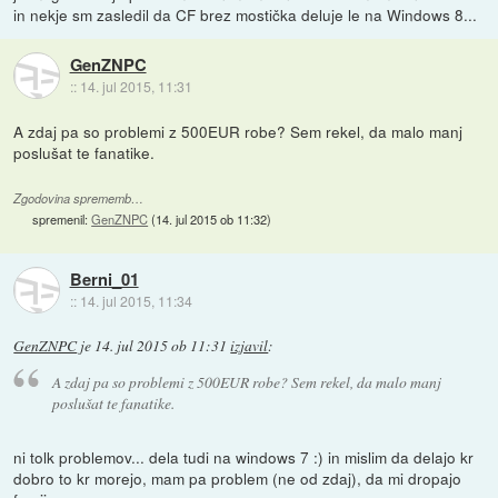
in nekje sm zasledil da CF brez mostička deluje le na Windows 8...
GenZNPC
::
14. jul 2015, 11:31
A zdaj pa so problemi z 500EUR robe? Sem rekel, da malo manj
poslušat te fanatike.
Zgodovina sprememb…
spremenil:
GenZNPC
(
14. jul 2015 ob 11:32
)
Berni_01
::
14. jul 2015, 11:34
GenZNPC
je
14. jul 2015 ob 11:31
izjavil
:
A zdaj pa so problemi z 500EUR robe? Sem rekel, da malo manj
poslušat te fanatike.
ni tolk problemov... dela tudi na windows 7 :) in mislim da delajo kr
dobro to kr morejo, mam pa problem (ne od zdaj), da mi dropajo