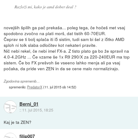
Razloži mi, kako je amd dober deal ?
novejših špilih ga pač prekaša... poleg tega, če hočeš met vsaj
spodobno zvočno na plati morš, dat tistih 60-70EUR.
Čeprav se ti bolj splača iti i5 sistim, tudi sam bi šel z i5tko AMD
sploh ni tolk slaba odločitev kot nekateri pravite.
Nič nebi rekel, če nebi imel FX-a. Z tisto plato ga bo že spravil na
4.0-4.2GHz ... Če vzame še 1x R9 290/X za 220-240EUR ma top
sistem. Če bo FX prešvoh še vseeno lahko menja ali pa vsaj
počaka, da pride ven ZEN in da se cene malo normalizirajo.
Zgodovina sprememb…
spremenilo:
PredatorX
(
11. jul 2015 ob 14:52
)
Berni_01
::
11. jul 2015, 18:25
Kaj je ta ZEN?
filip007