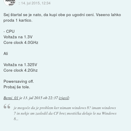
::
14. jul 2015, 12:34
Sej štartal se je nato, da kupi obe po ugodni ceni. Vseeno lahko
proda 1 kartico.
- CPU
Voltaža na 1.3V
Core clock 4.0GHz
Ali
Voltaža na 1.325V
Core clock 4.2Ghz
Powersaving off.
Probaj še tole.
Berni_01
je
13. jul 2015 ob 22:37
izjavil
:
je mogoče da je problem ker nimam windows 8? imam windows
7 in nekje sm zasledil da CF brez mostička deluje le na Windows
8...