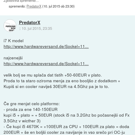
Zgodovina sprememb…
spremenilo:
PredatorX
(
10. jul 2015 ob 23:30
)
PredatorX
::
10. jul 2015, 23:35
i7 K model
http://www.hardwareversand.de/Sockel+11...
najcenejši
http://www.hardwareversand.de/Sockel+11...
velik bolj se mu splača dat tistih +50-60EUR v plato.
Proda to ta staro oziroma menja za eno booljšo z dodatkom +
Kupiš si en cooler naviješ 30EUR na 4.5Ghz pa je to to.
Če gre menjat celo platformo:
- proda za ene 140-150EUR
kupi i5 + plato = + 50EUR (stock i5 na 3.2Ghz bo počasnejši od Fx
3.5Ghz v wicther 3)
- Če kupi i5 4670K = +100EUR za CPU + 100EUR za plato = doda
200EUR + še en boljši cooler za navijanje in vso srečo pri OC-ju