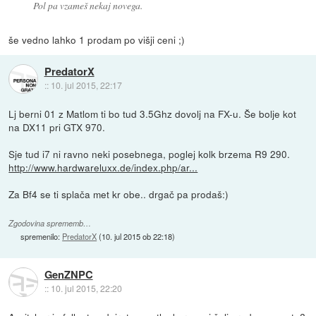
Pol pa vzameš nekaj novega.
še vedno lahko 1 prodam po višji ceni ;)
PredatorX
::
10. jul 2015, 22:17
Lj berni 01 z Matlom ti bo tud 3.5Ghz dovolj na FX-u. Še bolje kot
na DX11 pri GTX 970.
Sje tud i7 ni ravno neki posebnega, poglej kolk brzema R9 290.
http://www.hardwareluxx.de/index.php/ar...
Za Bf4 se ti splača met kr obe.. drgač pa prodaš:)
Zgodovina sprememb…
spremenilo:
PredatorX
(
10. jul 2015 ob 22:18
)
GenZNPC
::
10. jul 2015, 22:20