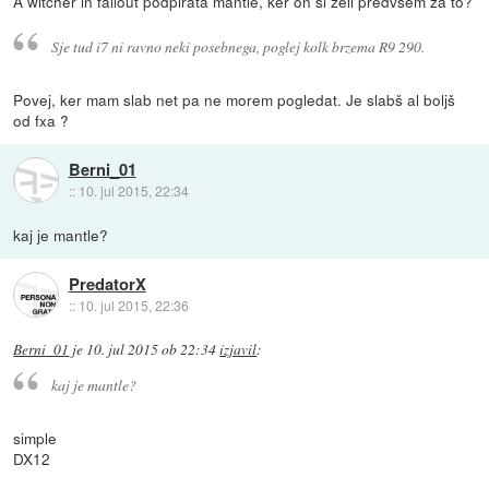
A witcher in fallout podpirata mantle, ker on si želi predvsem za to?
Sje tud i7 ni ravno neki posebnega, poglej kolk brzema R9 290.
Povej, ker mam slab net pa ne morem pogledat. Je slabš al boljš
od fxa ?
Berni_01
::
10. jul 2015, 22:34
kaj je mantle?
PredatorX
::
10. jul 2015, 22:36
Berni_01
je
10. jul 2015 ob 22:34
izjavil
:
kaj je mantle?
simple
DX12