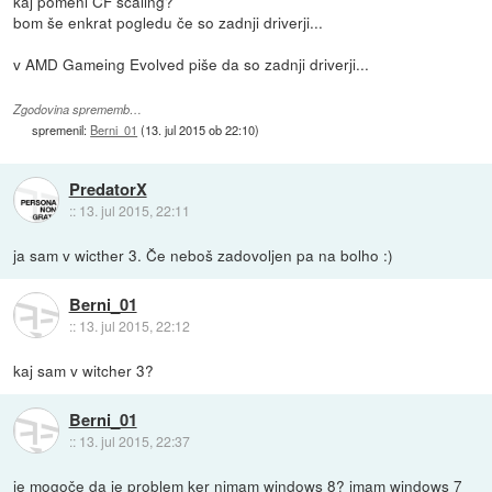
kaj pomeni CF scaling?
bom še enkrat pogledu če so zadnji driverji...
v AMD Gameing Evolved piše da so zadnji driverji...
Zgodovina sprememb…
spremenil:
Berni_01
(
13. jul 2015 ob 22:10
)
PredatorX
::
13. jul 2015, 22:11
ja sam v wicther 3. Če neboš zadovoljen pa na bolho :)
Berni_01
::
13. jul 2015, 22:12
kaj sam v witcher 3?
Berni_01
::
13. jul 2015, 22:37
je mogoče da je problem ker nimam windows 8? imam windows 7