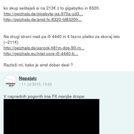
ko skup sešteješ si na 213€ z to gigabytko in 8320.
http://geizhals.de/gigabyte-ga-970a-ud3...
http://geizhals.de/amd-fx-8320-fd8320fr...
Na drugi strani maš pa i5 4440 in 4 fazno platko za skoraj isto
(~211€)
http://geizhals.de/asrock-h81m-dgs-90-m...
http://geizhals.eu/intel-core-i5-4440-b...
Razloži mi, kako je amd dober deal ?
Napajalc
::
11. jul 2015, 13:43
V naprednih pogonih ima FX manjše drope: