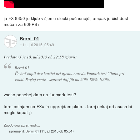
ja FX 8350 je kljub višjemu clocki počasnejši, ampak je čist dost
močan za 60FPS+
Berni_01
::
11. jul 2015, 05:49
PredatorX
je
10. jul 2015 ob 22:58
izjavil
:
Berni 01
Če boš kupil dve kartici pri njemu naredu Fumark test 20min pri
vsaki. Poglej vente - sepravi daj jih na 50%-80%-100%.
vsako posebej dam na funmark test?
torej ostajam na FXu in upgrejdam plato... torej nekaj od asusa bi
moglo šopat ;)
Zgodovina sprememb…
spremenil:
Berni_01
(
11. jul 2015 ob 05:51
)