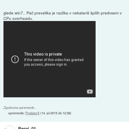
glede win7.. Pač prevelika je razlika v nekateriš špilih predvsem v
CPu overheadu.
Zgodovina sprememb…
spremenilo:
PredatorX
(
14. jul 2015 ob 12:36
)
Berni_01