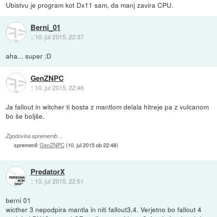
Ubistvu je program kot Dx11 sam, da manj zavira CPU.
Berni_01
::
10. jul 2015, 22:37
aha... super :D
GenZNPC
::
10. jul 2015, 22:46
Ja fallout in witcher ti bosta z mantlom delala hitreje pa z vulcanom
bo še boljše.
Zgodovina sprememb…
spremenil:
GenZNPC
(
10. jul 2015 ob 22:48
)
PredatorX
::
10. jul 2015, 22:51
berni 01
wicther 3 nepodpira mantla in niti fallout3,4. Verjetno bo fallout 4