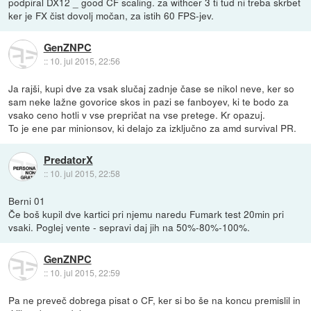
podpiral DX12 _ good CF scaling. za withcer 3 ti tud ni treba skrbet
ker je FX čist dovolj močan, za istih 60 FPS-jev.
GenZNPC
::
10. jul 2015, 22:56
Ja rajši, kupi dve za vsak slučaj zadnje čase se nikol neve, ker so
sam neke lažne govorice skos in pazi se fanboyev, ki te bodo za
vsako ceno hotli v vse prepričat na vse pretege. Kr opazuj.
To je ene par minionsov, ki delajo za izključno za amd survival PR.
PredatorX
::
10. jul 2015, 22:58
Berni 01
Če boš kupil dve kartici pri njemu naredu Fumark test 20min pri
vsaki. Poglej vente - sepravi daj jih na 50%-80%-100%.
GenZNPC
::
10. jul 2015, 22:59
Pa ne preveč dobrega pisat o CF, ker si bo še na koncu premislil in