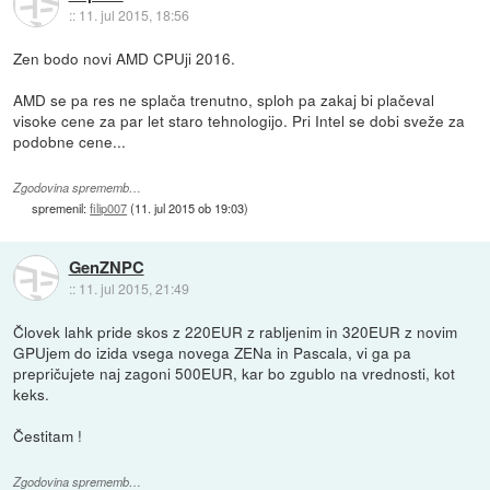
::
11. jul 2015, 18:56
Zen bodo novi AMD CPUji 2016.
AMD se pa res ne splača trenutno, sploh pa zakaj bi plačeval
visoke cene za par let staro tehnologijo. Pri Intel se dobi sveže za
podobne cene...
Zgodovina sprememb…
spremenil:
filip007
(
11. jul 2015 ob 19:03
)
GenZNPC
::
11. jul 2015, 21:49
Človek lahk pride skos z 220EUR z rabljenim in 320EUR z novim
GPUjem do izida vsega novega ZENa in Pascala, vi ga pa
prepričujete naj zagoni 500EUR, kar bo zgublo na vrednosti, kot
keks.
Čestitam !
Zgodovina sprememb…