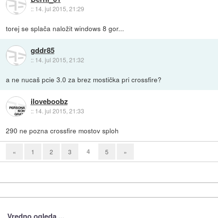
::
14. jul 2015, 21:29
torej se splača naložit windows 8 gor...
gddr85
::
14. jul 2015, 21:32
a ne nucaš pcie 3.0 za brez mostička pri crossfire?
iloveboobz
::
14. jul 2015, 21:33
290 ne pozna crossfire mostov sploh
4
«
1
2
3
5
»
Vredno ogleda ...