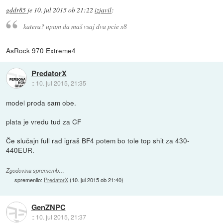
gddr85
je
10. jul 2015 ob 21:22
izjavil
:
katera? upam da maš vsaj dva pcie x8
AsRock 970 Extreme4
PredatorX
::
10. jul 2015, 21:35
model proda sam obe.
plata je vredu tud za CF
Če slučajn full rad igraš BF4 potem bo tole top shit za 430-
440EUR.
Zgodovina sprememb…
spremenilo:
PredatorX
(
10. jul 2015 ob 21:40
)
GenZNPC
::
10. jul 2015, 21:37