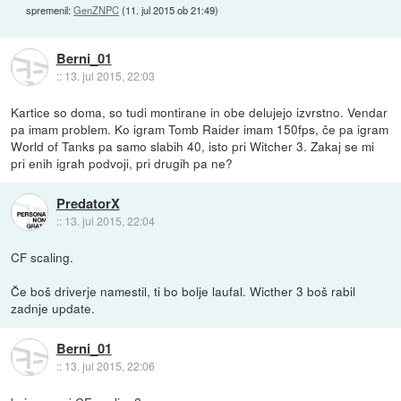
spremenil:
GenZNPC
(
11. jul 2015 ob 21:49
)
Berni_01
::
13. jul 2015, 22:03
Kartice so doma, so tudi montirane in obe delujejo izvrstno. Vendar
pa imam problem. Ko igram Tomb Raider imam 150fps, če pa igram
World of Tanks pa samo slabih 40, isto pri Witcher 3. Zakaj se mi
pri enih igrah podvoji, pri drugih pa ne?
PredatorX
::
13. jul 2015, 22:04
CF scaling.
Če boš driverje namestil, ti bo bolje laufal. Wicther 3 boš rabil
zadnje update.
Berni_01
::
13. jul 2015, 22:06