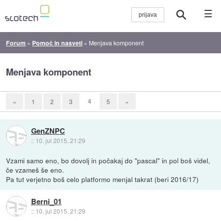
☰
Forum
»
Pomoč in nasveti
»
Menjava komponent
Menjava komponent
4
«
1
2
3
5
»
GenZNPC
::
10. jul 2015, 21:29
Vzami samo eno, bo dovolj in počakaj do "pascal" in pol boš videl,
če vzameš še eno.
Pa tut verjetno boš celo platformo menjal takrat (beri 2016/17)
Berni_01
::
10. jul 2015, 21:29