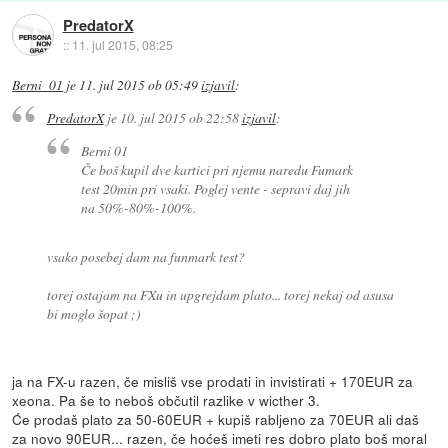
PredatorX
::
11. jul 2015, 08:25
Berni_01
je
11. jul 2015 ob 05:49
izjavil
:
PredatorX
je
10. jul 2015 ob 22:58
izjavil
:
Berni 01
Če boš kupil dve kartici pri njemu naredu Fumark
test 20min pri vsaki. Poglej vente - sepravi daj jih
na 50%-80%-100%.
vsako posebej dam na funmark test?
torej ostajam na FXu in upgrejdam plato... torej nekaj od asusa
bi moglo šopat ;)
ja na FX-u razen, če misliš vse prodati in invistirati + 170EUR za
xeona. Pa še to neboš občutil razlike v wicther 3.
Će prodaš plato za 50-60EUR + kupiš rabljeno za 70EUR ali daš
za novo 90EUR... razen, če hoćeš imeti res dobro plato boš moral