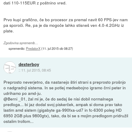
dati 110-115EUR z poštnino vred.
Prvo kupi grafično, če bo procesor za premal navit 60 FPS-jev nam
pa sporoči. Re, pa je da mogoče lahko stisneš ven 4.0-4.2GHz iz
plate.
Zgodovina sprememb…
spremenilo:
PredatorX
(
11. jul 2015 ob 08:27
)
dexterboy
::
11. jul 2015, 08:45
Preprosto neverjetno, da nastanejo štiri strani s preprosto prošnjo
o nadgradnji sistema. In se potlej medsebojno igramo črni peter in
udrihamo po amd-ju.
@Berni _01, žal mi je, če do sedaj še nisi dobil normalnega
predloga... bi jaz dodal svoj piskerček, ampak si doma prav tako
lastim amd sistem (gigabyte ga-990fxa-ud7 in fc-6300 poleg HD
6950 2GB plus 9800gtx), tako, da bi se s mojim predlogom pridružil
ostalim trollom...