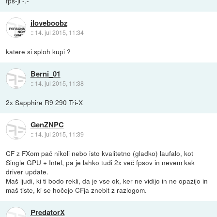
fps-ji -.-
iloveboobz
::
14. jul 2015, 11:34
katere si sploh kupi ?
Berni_01
::
14. jul 2015, 11:38
2x Sapphire R9 290 Tri-X
GenZNPC
::
14. jul 2015, 11:39
CF z FXom pač nikoli nebo isto kvalitetno (gladko) laufalo, kot
Single GPU + Intel, pa je lahko tudi 2x več fpsov in nevem kak
driver update.
Maš ljudi, ki ti bodo rekli, da je vse ok, ker ne vidijo in ne opazijo in
maš tiste, ki se hočejo CFja znebit z razlogom.
PredatorX