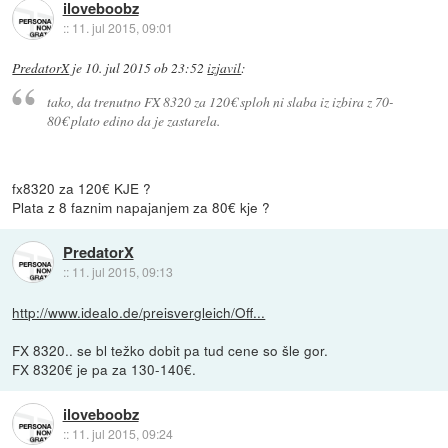
iloveboobz
::
11. jul 2015, 09:01
PredatorX
je
10. jul 2015 ob 23:52
izjavil
:
tako, da trenutno FX 8320 za 120€ sploh ni slaba iz izbira z 70-
80€ plato edino da je zastarela.
fx8320 za 120€ KJE ?
Plata z 8 faznim napajanjem za 80€ kje ?
PredatorX
::
11. jul 2015, 09:13
http://www.idealo.de/preisvergleich/Off...
FX 8320.. se bl težko dobit pa tud cene so šle gor.
FX 8320€ je pa za 130-140€.
iloveboobz
::
11. jul 2015, 09:24