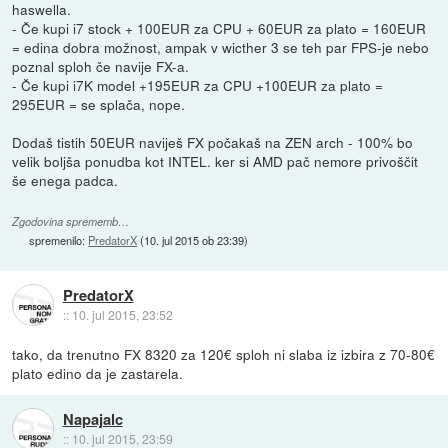
haswella.
- Če kupi i7 stock + 100EUR za CPU + 60EUR za plato = 160EUR
= edina dobra možnost, ampak v wicther 3 se teh par FPS-je nebo
poznal sploh če navije FX-a.
- Če kupi i7K model +195EUR za CPU +100EUR za plato =
295EUR = se splača, nope.
Dodaš tistih 50EUR naviješ FX počakaš na ZEN arch - 100% bo
velik boljša ponudba kot INTEL. ker si AMD pač nemore privoščit
še enega padca.
Zgodovina sprememb…
spremenilo:
PredatorX
(
10. jul 2015 ob 23:39
)
PredatorX
::
10. jul 2015, 23:52
tako, da trenutno FX 8320 za 120€ sploh ni slaba iz izbira z 70-80€
plato edino da je zastarela.
Napajalc
::
10. jul 2015, 23:59