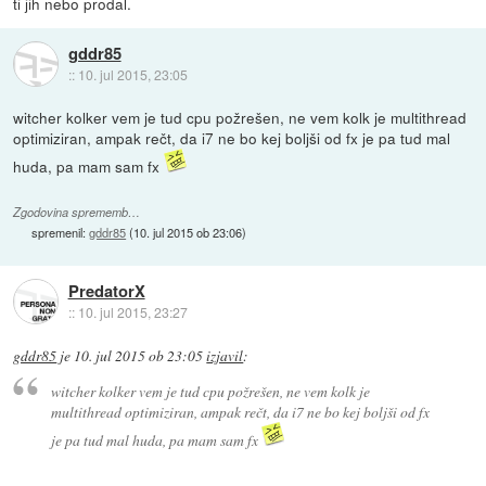
ti jih nebo prodal.
gddr85
::
10. jul 2015, 23:05
witcher kolker vem je tud cpu požrešen, ne vem kolk je multithread
optimiziran, ampak rečt, da i7 ne bo kej boljši od fx je pa tud mal
huda, pa mam sam fx
Zgodovina sprememb…
spremenil:
gddr85
(
10. jul 2015 ob 23:06
)
PredatorX
::
10. jul 2015, 23:27
gddr85
je
10. jul 2015 ob 23:05
izjavil
:
witcher kolker vem je tud cpu požrešen, ne vem kolk je
multithread optimiziran, ampak rečt, da i7 ne bo kej boljši od fx
je pa tud mal huda, pa mam sam fx