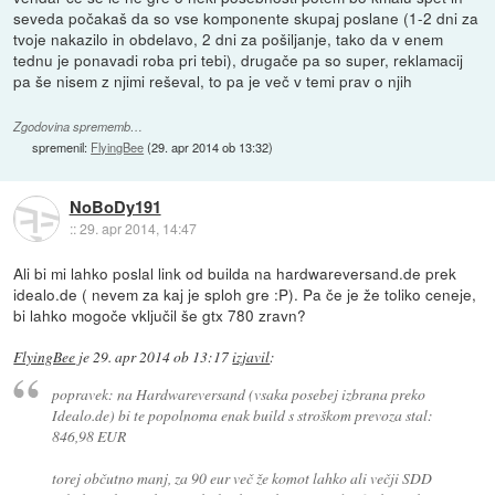
seveda počakaš da so vse komponente skupaj poslane (1-2 dni za
tvoje nakazilo in obdelavo, 2 dni za pošiljanje, tako da v enem
tednu je ponavadi roba pri tebi), drugače pa so super, reklamacij
pa še nisem z njimi reševal, to pa je več v temi prav o njih
Zgodovina sprememb…
spremenil:
FlyingBee
(
29. apr 2014 ob 13:32
)
NoBoDy191
::
29. apr 2014, 14:47
Ali bi mi lahko poslal link od builda na hardwareversand.de prek
idealo.de ( nevem za kaj je sploh gre :P). Pa če je že toliko ceneje,
bi lahko mogoče vključil še gtx 780 zravn?
FlyingBee
je
29. apr 2014 ob 13:17
izjavil
:
popravek: na Hardwareversand (vsaka posebej izbrana preko
Idealo.de) bi te popolnoma enak build s stroškom prevoza stal:
846,98 EUR
torej občutno manj, za 90 eur več že komot lahko ali večji SDD