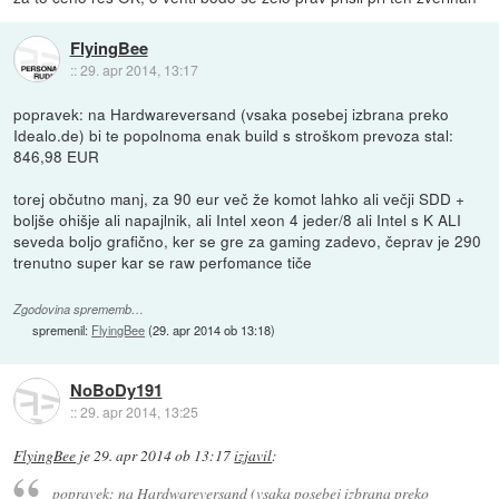
FlyingBee
::
29. apr 2014, 13:17
popravek: na Hardwareversand (vsaka posebej izbrana preko
Idealo.de) bi te popolnoma enak build s stroškom prevoza stal:
846,98 EUR
torej občutno manj, za 90 eur več že komot lahko ali večji SDD +
boljše ohišje ali napajlnik, ali Intel xeon 4 jeder/8 ali Intel s K ALI
seveda boljo grafično, ker se gre za gaming zadevo, čeprav je 290
trenutno super kar se raw perfomance tiče
Zgodovina sprememb…
spremenil:
FlyingBee
(
29. apr 2014 ob 13:18
)
NoBoDy191
::
29. apr 2014, 13:25
FlyingBee
je
29. apr 2014 ob 13:17
izjavil
:
popravek: na Hardwareversand (vsaka posebej izbrana preko