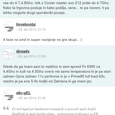
vse do 4.7,4.8Ghz, folk z Cooler master evo 212 pride do 4.7Ghz.
Kako ta trgovina posluje in kako pošilja, cene... to pa nevem, ti pa
lahko mogoče drugi uporabniki povejo.
iloveboobz
::
29. apr 2014, 21:15
4 faze na amd in super navijanje ne gre skupi.. :)
djready
::
29. apr 2014, 21:28
Glede da ga imam sam to matično in sem spravil Fx 6300 na
4.4Ghz in tudi na 4.5Ghz overa me samo temperatura ki je pa stari
zalman Cpns zalman 11x performa in je v Prime95 full load 63c,
macho je pa ene 5-6c boljši od Zalmana ki ga imam jaz.
s6c-gEL
::
29. apr 2014, 21:30
Če boš kupil pri hardwareversand.de si privošči malo boljši
hladilnik in malo boljšo plato... priporočena ferkvenca za FX