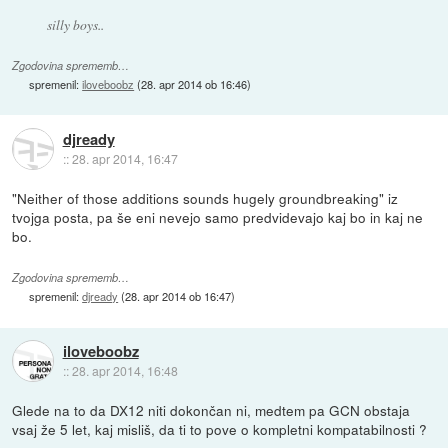
silly boys..
Zgodovina sprememb…
spremenil:
iloveboobz
(
28. apr 2014 ob 16:46
)
djready
::
28. apr 2014, 16:47
"Neither of those additions sounds hugely groundbreaking" iz
tvojga posta, pa še eni nevejo samo predvidevajo kaj bo in kaj ne
bo.
Zgodovina sprememb…
spremenil:
djready
(
28. apr 2014 ob 16:47
)
iloveboobz
::
28. apr 2014, 16:48
Glede na to da DX12 niti dokončan ni, medtem pa GCN obstaja
vsaj že 5 let, kaj misliš, da ti to pove o kompletni kompatabilnosti ?