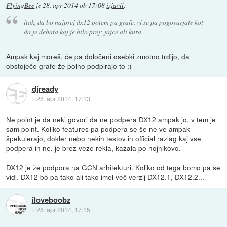
FlyingBee
je
28. apr 2014 ob 17:08
izjavil
:
itak, da bo najprej dx12 potem pa grafe, vi se pa pogovarjate kot
da je debata kaj je bilo prej: jajce ali kura
Ampak kaj moreš, če pa določeni osebki zmotno trdijo, da
obstoječe grafe že polno podpirajo to :)
djready
::
28. apr 2014, 17:13
Ne point je da neki govori da ne podpera DX12 ampak jo, v tem je
sam point. Koliko features pa podpera se še ne ve ampak
špekulerajo, dokler nebo nekih testov in official razlag kaj vse
podpera in ne, je brez veze rekla, kazala po hojnikovo.
DX12 je že podpora na GCN arhitekturi. Koliko od tega bomo pa še
vidl. DX12 bo pa tako ali tako imel več verzij DX12.1, DX12.2...
iloveboobz
::
28. apr 2014, 17:15