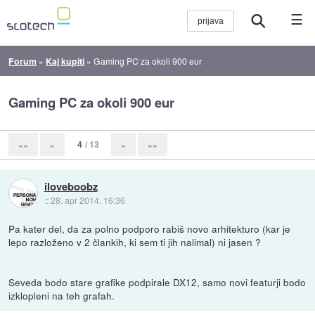
☰
Forum
»
Kaj kupiti
»
Gaming PC za okoli 900 eur
Gaming PC za okoli 900 eur
4
/ 13
««
«
»
»»
iloveboobz
::
28. apr 2014, 16:36
Pa kater del, da za polno podporo rabiš novo arhitekturo (kar je
lepo razloženo v 2 člankih, ki sem ti jih nalimal) ni jasen ?
Seveda bodo stare grafike podpirale DX12, samo novi featurji bodo
izklopleni na teh grafah.