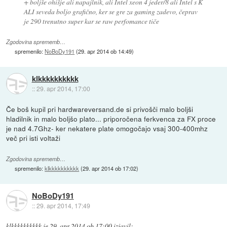
+ boljše ohišje ali napajlnik, ali Intel xeon 4 jeder/8 ali Intel s K
ALI seveda boljo grafično, ker se gre za gaming zadevo, čeprav
je 290 trenutno super kar se raw perfomance tiče
Zgodovina sprememb…
spremenilo:
NoBoDy191
(
29. apr 2014 ob 14:49
)
klkkkkkkkkkk
::
29. apr 2014, 17:00
Če boš kupil pri hardwareversand.de si privošči malo boljši
hladilnik in malo boljšo plato... priporočena ferkvenca za FX proce
je nad 4.7Ghz- ker nekatere plate omogočajo vsaj 300-400mhz
več pri isti voltaži
Zgodovina sprememb…
spremenilo:
klkkkkkkkkkk
(
29. apr 2014 ob 17:02
)
NoBoDy191
::
29. apr 2014, 17:49
klkkkkkkkkkk
je
29. apr 2014 ob 17:00
izjavil
: