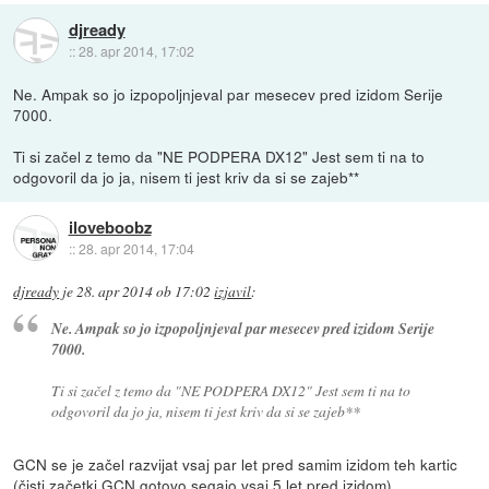
djready
::
28. apr 2014, 17:02
Ne. Ampak so jo izpopoljnjeval par mesecev pred izidom Serije
7000.
Ti si začel z temo da "NE PODPERA DX12" Jest sem ti na to
odgovoril da jo ja, nisem ti jest kriv da si se zajeb**
iloveboobz
::
28. apr 2014, 17:04
djready
je
28. apr 2014 ob 17:02
izjavil
:
Ne. Ampak so jo izpopoljnjeval par mesecev pred izidom Serije
7000.
Ti si začel z temo da "NE PODPERA DX12" Jest sem ti na to
odgovoril da jo ja, nisem ti jest kriv da si se zajeb**
GCN se je začel razvijat vsaj par let pred samim izidom teh kartic
(čisti začetki GCN gotovo segajo vsaj 5 let pred izidom).