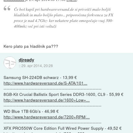
Če boš kupil pri hardwareversand.de si privošči malo boljši
hladilnik in malo boljšo plato... priporočena ferkvenca za FX
proce je nad 4.7Ghz- ker nekatere plate omogočajo vsaj 300-
400mhz več pri isti voltaži
Kero plato pa hladilnik pa???
djready
::
29. apr 2014, 20:28
Samsung SH-224DB schwarz - 13,99 €
http://www.hardwareversand.de/S-ATA/101...
------------------------------------------------------------------
8GB-Kit Crucial Ballistix Sport Series DDR3-1600, CL9 - 55,99 €
http://www.hardwareversand.de/1600+Low+...
------------------------------------------------------------------
WD Blue 1TB 6Gb's - 46,98 €
http://www.hardwareversand.de/7200+RPM/...
------------------------------------------------------------------
XFX PRO550W Core Edition Full Wired Power Supply - 49,52 €