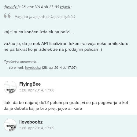
djready
je
28. apr 2014 ob 17:05
izjavil
:
Razvijat ja ampak ne končan izdelek.
kaj ti nuca končen izdelek na polici...
važno je, da je nek API finaliziran tekom razvoja neke arhitekture,
ne pa takrat ko je izdelek že na prodajnih policah :)
Zgodovina sprememb…
spremenil:
iloveboobz
(
28. apr 2014 ob 17:07
)
FlyingBee
::
28. apr 2014, 17:08
itak, da bo najprej dx12 potem pa grafe, vi se pa pogovarjate kot
da je debata kaj je bilo prej: jajce ali kura
iloveboobz
::
28. apr 2014, 17:09