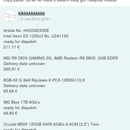
klkkkkkkkkkk
::
5. maj 2014, 22:51
Article No. HV20XE33DE
Intel Xeon E3-1230v3 Bx, LGA1150
ready for dispatch
211,11 €
MSI R9 280X GAMING 3G, AMD Radeon R9 280X, 3GB DDR5
Delivery date unknown
269,91 €
8GB-Kit G.Skill RipJaws-X PC3-12800U CL9
Delivery date unknown
65,68 €
WD Blue 1TB 6Gb's
ready for dispatch
49,80 €
Crucial M500 120GB SATA 6GB/s 6,4CM (2,5") 7mm
ready for dispatch