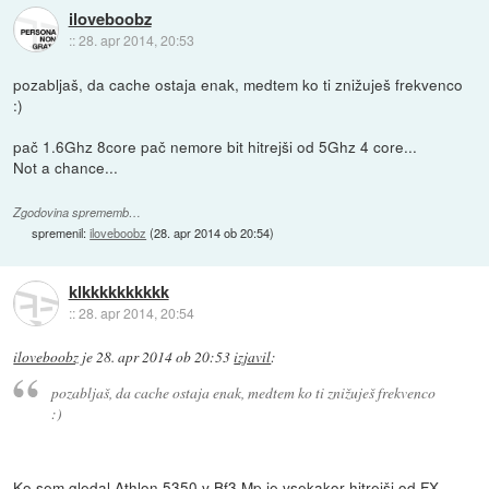
iloveboobz
::
28. apr 2014, 20:53
pozabljaš, da cache ostaja enak, medtem ko ti znižuješ frekvenco
:)
pač 1.6Ghz 8core pač nemore bit hitrejši od 5Ghz 4 core...
Not a chance...
Zgodovina sprememb…
spremenil:
iloveboobz
(
28. apr 2014 ob 20:54
)
klkkkkkkkkkk
::
28. apr 2014, 20:54
iloveboobz
je
28. apr 2014 ob 20:53
izjavil
:
pozabljaš, da cache ostaja enak, medtem ko ti znižuješ frekvenco
:)
Ko sem gledal Athlon 5350 v Bf3 Mp je vsekakor hitrejši od FX