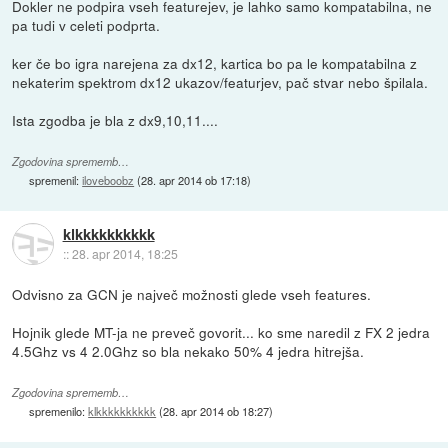
Dokler ne podpira vseh featurejev, je lahko samo kompatabilna, ne
pa tudi v celeti podprta.
ker če bo igra narejena za dx12, kartica bo pa le kompatabilna z
nekaterim spektrom dx12 ukazov/featurjev, pač stvar nebo špilala.
Ista zgodba je bla z dx9,10,11....
Zgodovina sprememb…
spremenil:
iloveboobz
(
28. apr 2014 ob 17:18
)
klkkkkkkkkkk
::
28. apr 2014, 18:25
Odvisno za GCN je največ možnosti glede vseh features.
Hojnik glede MT-ja ne preveč govorit... ko sme naredil z FX 2 jedra
4.5Ghz vs 4 2.0Ghz so bla nekako 50% 4 jedra hitrejša.
Zgodovina sprememb…
spremenilo:
klkkkkkkkkkk
(
28. apr 2014 ob 18:27
)