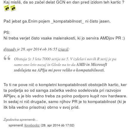
Kaj misliš, da so začel delat GCN en dan pred izidom teh kartic ?
Pač jebat ga.Enim pojem _kompatabilnost_ ni čisto jasen.
PS:
Ni treba verjet čisto vsake malenskosti, ki jo servira AMDjov PR :)
djready
je
28. apr 2014 ob 16:55
izjavil
:
Obstaja že 3 leta 7000 serija ne 5. V izdelavi novih R serij je pa
samo eno leto nazaj in Glede na to da
AMD in Microsoft
sodelujeta na APIju mi pove veliko o kompatabilnosti.
To ti ne pove nič o kompletni kompatabilnosti obstoječih kartic, ker
ta podjetja so od samga začetka vedno sodelovala pri razvojov
APIjev, a je blo vedno treba za polno podporo kupit nov hardware.
In sedaj ni nič drugače, samo njihov PR je to kompatabilnost (ki je
itk bila vedno prisotna) obrno v svoj prid.
Zgodovina sprememb…
spremenil:
iloveboobz
(
28. apr 2014 ob 17:02
)