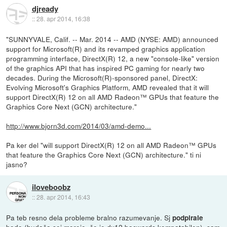
djready
::
28. apr 2014, 16:38
"SUNNYVALE, Calif. -- Mar. 2014 -- AMD (NYSE: AMD) announced
support for Microsoft(R) and its revamped graphics application
programming interface, DirectX(R) 12, a new "console-like" version
of the graphics API that has inspired PC gaming for nearly two
decades. During the Microsoft(R)-sponsored panel, DirectX:
Evolving Microsoft's Graphics Platform, AMD revealed that it will
support DirectX(R) 12 on all AMD Radeon™ GPUs that feature the
Graphics Core Next (GCN) architecture."
http://www.bjorn3d.com/2014/03/amd-demo...
Pa ker del "will support DirectX(R) 12 on all AMD Radeon™ GPUs
that feature the Graphics Core Next (GCN) architecture." ti ni
jasno?
iloveboobz
::
28. apr 2014, 16:43
Pa teb resno dela probleme bralno razumevanje. Sj
podpirale
bodo (hudača sej morejo, če je dx12 bacwards kompatabilen), sam