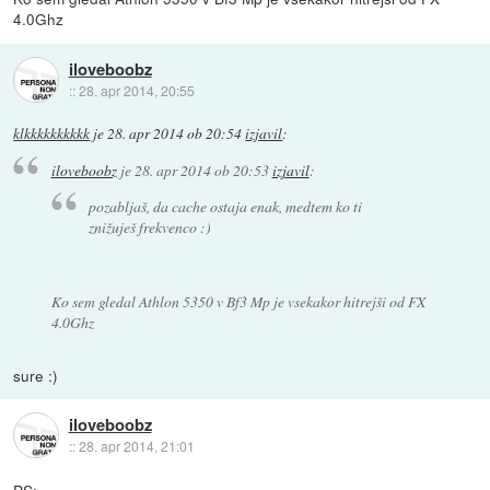
4.0Ghz
iloveboobz
::
28. apr 2014, 20:55
klkkkkkkkkkk
je
28. apr 2014 ob 20:54
izjavil
:
iloveboobz
je
28. apr 2014 ob 20:53
izjavil
:
pozabljaš, da cache ostaja enak, medtem ko ti
znižuješ frekvenco :)
Ko sem gledal Athlon 5350 v Bf3 Mp je vsekakor hitrejši od FX
4.0Ghz
sure :)
iloveboobz
::
28. apr 2014, 21:01
PS: