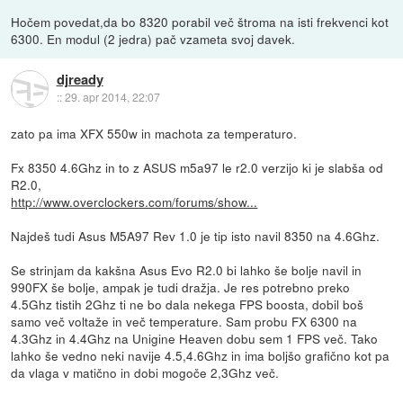
Hočem povedat,da bo 8320 porabil več štroma na isti frekvenci kot
6300. En modul (2 jedra) pač vzameta svoj davek.
djready
::
29. apr 2014, 22:07
zato pa ima XFX 550w in machota za temperaturo.
Fx 8350 4.6Ghz in to z ASUS m5a97 le r2.0 verzijo ki je slabša od
R2.0,
http://www.overclockers.com/forums/show...
Najdeš tudi Asus M5A97 Rev 1.0 je tip isto navil 8350 na 4.6Ghz.
Se strinjam da kakšna Asus Evo R2.0 bi lahko še bolje navil in
990FX še bolje, ampak je tudi dražja. Je res potrebno preko
4.5Ghz tistih 2Ghz ti ne bo dala nekega FPS boosta, dobil boš
samo več voltaže in več temperature. Sam probu FX 6300 na
4.3Ghz in 4.4Ghz na Unigine Heaven dobu sem 1 FPS več. Tako
lahko še vedno neki navije 4.5,4.6Ghz in ima boljšo grafično kot pa
da vlaga v matično in dobi mogoče 2,3Ghz več.