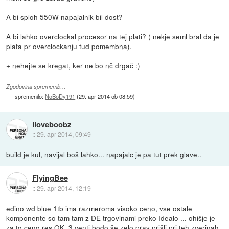
A bi sploh 550W napajalnik bil dost?
A bi lahko overclockal procesor na tej plati? ( nekje seml bral da je
plata pr overclockanju tud pomembna).
+ nehejte se kregat, ker ne bo nč drgač :)
Zgodovina sprememb…
spremenilo:
NoBoDy191
(
29. apr 2014 ob 08:59
)
iloveboobz
::
29. apr 2014, 09:49
build je kul, navijal boš lahko... napajalc je pa tut prek glave..
FlyingBee
::
29. apr 2014, 12:19
edino wd blue 1tb ima razmeroma visoko ceno, vse ostale
komponente so tam tam z DE trgovinami preko Idealo ... ohišje je
za to ceno res OK, 3 venti bodo še zelo prav prišli pri teh zverinah