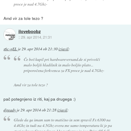
proce je nad 4.7Ghz-
Amd vir za tole tezo ?
iloveboobz
::
29. apr 2014, 21:31
s6c-gEL
je
29. apr 2014 ob 21:30
izjavil
:
Če boš kupil pri hardwareversand.de si privošči
malo boljši hladilnik in malo boljšo plato...
priporočena ferkvenca za FX proce je nad 4.7Ghz-
Amd vir za tole tezo ?
pač potegnjeno iz riti, kaj pa drugega :)
djready
je
29. apr 2014 ob 21:28
izjavil
:
Glede da ga imam sam to matično in sem spravil Fx 6300 na
4.4Ghz in tudi na 4.5Ghz overa me samo temperatura ki je pa
stari zalman Cpns zalman 11x performa in je v Prime95 full