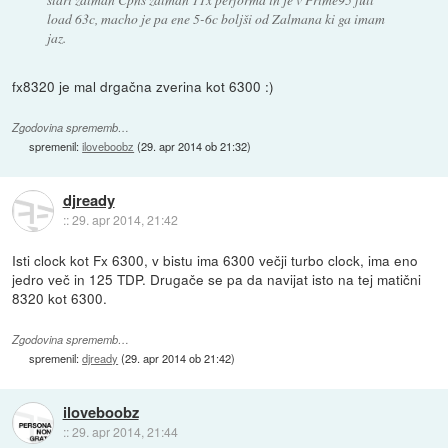
load 63c, macho je pa ene 5-6c boljši od Zalmana ki ga imam
jaz.
fx8320 je mal drgačna zverina kot 6300 :)
Zgodovina sprememb…
spremenil:
iloveboobz
(
29. apr 2014 ob 21:32
)
djready
::
29. apr 2014, 21:42
Isti clock kot Fx 6300, v bistu ima 6300 večji turbo clock, ima eno
jedro več in 125 TDP. Drugače se pa da navijat isto na tej matični
8320 kot 6300.
Zgodovina sprememb…
spremenil:
djready
(
29. apr 2014 ob 21:42
)
iloveboobz
::
29. apr 2014, 21:44