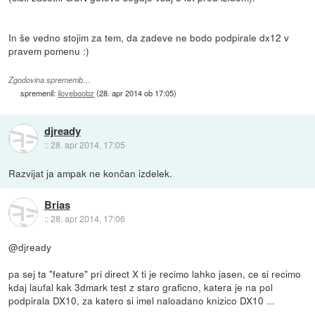
In še vedno stojim za tem, da zadeve ne bodo podpirale dx12 v
pravem pomenu :)
Zgodovina sprememb…
spremenil:
iloveboobz
(
28. apr 2014 ob 17:05
)
djready
::
28. apr 2014, 17:05
Razvijat ja ampak ne končan izdelek.
Brias
::
28. apr 2014, 17:06
@djready
pa sej ta "feature" pri direct X ti je recimo lahko jasen, ce si recimo
kdaj laufal kak 3dmark test z staro graficno, katera je na pol
podpirala DX10, za katero si imel naloadano knizico DX10 ...