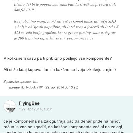
Idealo.de) bi te popolnoma enak build s stroškom prevoza stal:
846,98 EUR
torej občutno manj, za 90 eur več že komot lahko ali večji SDD
+ boljše ohišje ali napajlnik, ali Intel xeon 4 jeder/8 ali Intel s K
ALI seveda boljo grafično, ker se gre za gaming zadevo, čeprav
je 290 trenutno super kar se raw perfomance tiče
V kolikšnem času pa ti približno pošljejo vse komponente?
Ali si že kdaj kupoval tam in kakšne so tvoje izkušnje z njimi?
Zgodovina sprememb…
spremenilo:
NoBoDy191
(
29. apr 2014 ob 13:25
)
FlyingBee
::
29. apr 2014, 13:31
če je komponenta na zalogi, traja pač da denar pride na njihov
račun in zna se zgoditi, da kakšne komponente več ni na zalogi,
vendar če se le ne gre o neki posebnosti potem bo kmalu spet in