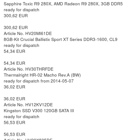
Sapphire Toxic R9 280X, AMD Radeon R9 280X, 3GB DDR5
ready for dispatch
300,62 EUR
300,62 EUR
Article No. HV20MI61DE
8GB-Kit Crucial Ballistix Sport XT Series DDR3-1600, CL9
ready for dispatch
54,34 EUR
54,34 EUR
Article No. HV30THRFDE
Thermalright HR-02 Macho Rev.A (BW)
ready for dispatch from 2014-05-07
36,02 EUR
36,02 EUR
Article No. HV12KV12DE
Kingston SSD V300 120GB SATA III
ready for dispatch
56,53 EUR
56,53 EUR
Article No. HV20X835DE