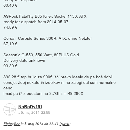
60,40 €
ASRock Fatal1ty B85 Killer, Sockel 1150, ATX
ready for dispatch from 2014-05-07
74,89 €
Corsair Carbide Series 300R, ATX, ohne Netzteil
67,19 €
Seasonic G-550, 550 Watt, 80PLUS Gold
Delivery date unknown
93,30 €
892,28 € top build za 900€ išči preko idealo.de pa boš dobil
ceneje. Zdej nekaterih izdelkov ni na zalogi dal sem normalno
ceno.
Imaš pa i7 z boostom na 3.7Ghz + R9 280X
NoBoDy191
::
5. maj 2014, 22:55
FlyingBee
je
5. maj 2014 ob 22:41
izjavil
: