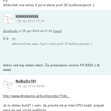
athlonček ima samo 3 pci-e steze proti 32 bulldozerjevmi :)
klkkkkkkkkkk
::
28. apr 2014, 21:16
iloveboobz
je
28. apr 2014 ob 21:01
izjavil
:
PS:
athlonček ima samo 3 pci-e steze proti 32 bulldozerjevmi :)
dobro veš kaj mislim stem. Če primerjamo recimo FX 8320 z i5
4440
NoBoDy191
::
29. apr 2014, 08:58
http://www.dinokomp.at/konfigurator/?mb...
Je to dober build? ( vem, da pravite da je intel CPU boljši, ampak
meni se gre zarad grafične)