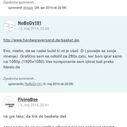
Zgodovina sprememb…
spremenil:
djready
(
29. apr 2014 ob 22:09
)
NoBoDy191
::
5. maj 2014, 22:28
http://www.hardwareversand.de/basket.jsp
Evo, mislim, da se našel build ki mi je všeč :D ( povejte se svoje
mnenje). Grafično sem se odločil za 280x zato, ker bom igral samo
na 1080p (1920x1080).Vse komponente sem izbral tudi preko
Idealo.de
Zgodovina sprememb…
spremenilo:
NoBoDy191
(
5. maj 2014 ob 22:29
)
FlyingBee
::
5. maj 2014, 22:41
ne gre tako, da link do basketa daš
copy paste, če se ne misliš s slikami tukaj gor nalepvat obadat