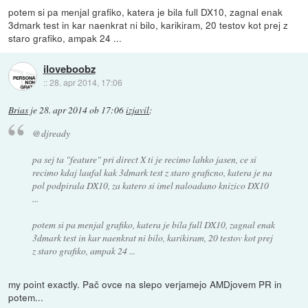
potem si pa menjal grafiko, katera je bila full DX10, zagnal enak
3dmark test in kar naenkrat ni bilo, karikiram, 20 testov kot prej z
staro grafiko, ampak 24 ...
iloveboobz
::
28. apr 2014, 17:06
Brias
je
28. apr 2014 ob 17:06
izjavil
:
@djready
pa sej ta "feature" pri direct X ti je recimo lahko jasen, ce si
recimo kdaj laufal kak 3dmark test z staro graficno, katera je na
pol podpirala DX10, za katero si imel naloadano knizico DX10
...
potem si pa menjal grafiko, katera je bila full DX10, zagnal enak
3dmark test in kar naenkrat ni bilo, karikiram, 20 testov kot prej
z staro grafiko, ampak 24 ...
my point exactly. Pač ovce na slepo verjamejo AMDjovem PR in
potem...