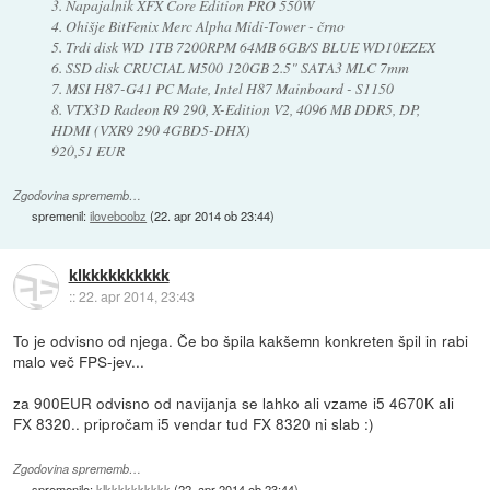
3. Napajalnik XFX Core Edition PRO 550W
4. Ohišje BitFenix Merc Alpha Midi-Tower - črno
5. Trdi disk WD 1TB 7200RPM 64MB 6GB/S BLUE WD10EZEX
6. SSD disk CRUCIAL M500 120GB 2.5" SATA3 MLC 7mm
7. MSI H87-G41 PC Mate, Intel H87 Mainboard - S1150
8. VTX3D Radeon R9 290, X-Edition V2, 4096 MB DDR5, DP,
HDMI (VXR9 290 4GBD5-DHX)
920,51 EUR
Zgodovina sprememb…
spremenil:
iloveboobz
(
22. apr 2014 ob 23:44
)
klkkkkkkkkkk
::
22. apr 2014, 23:43
To je odvisno od njega. Če bo špila kakšemn konkreten špil in rabi
malo več FPS-jev...
za 900EUR odvisno od navijanja se lahko ali vzame i5 4670K ali
FX 8320.. pripročam i5 vendar tud FX 8320 ni slab :)
Zgodovina sprememb…
spremenilo:
klkkkkkkkkkk
(
22. apr 2014 ob 23:44
)