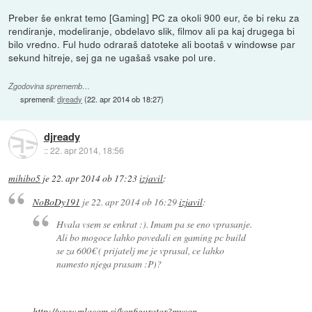
Preber še enkrat temo [Gaming] PC za okoli 900 eur, če bi reku za
rendiranje, modeliranje, obdelavo slik, filmov ali pa kaj drugega bi
bilo vredno. Ful hudo odraraš datoteke ali bootaš v windowse par
sekund hitreje, sej ga ne ugašaš vsake pol ure.
Zgodovina sprememb…
spremenil:
djready
(
22. apr 2014 ob 18:27
)
djready
::
22. apr 2014, 18:56
mihibo5
je
22. apr 2014 ob 17:23
izjavil
:
NoBoDy191
je
22. apr 2014 ob 16:29
izjavil
:
Hvala vsem se enkrat :). Imam pa se eno vprasanje.
Ali bo mogoce lahko povedali en gaming pc build
se za 600€ ( prijatelj me je vprasal, ce lahko
namesto njega prasam :P)?
http://www.mlacom.si/konfigurator?mycon...