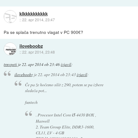
klkkkkkkkkkk
::
22. apr 2014, 23:47
Pa se splača trenutno vlagat v PC 900€?
iloveboobz
::
22. apr 2014, 23:48
trnvpeti
je
22. apr 2014 ob 23:46
izjavil
:
iloveboobz
je
22. apr 2014 ob 23:43
izjavil
:
Če pa že hočemo silit z 290, potem se pa izbere
sledeča pot...
funtech
. Procesor Intel Core
i5
4430 BOX ,
Haswell
2. Team Group Elite, DDR3-1600,
CL11, LV - 4 GB