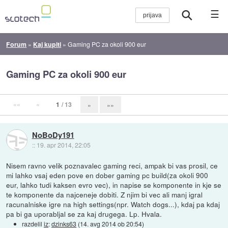
☰
Forum
»
Kaj kupiti
»
Gaming PC za okoli 900 eur
Gaming PC za okoli 900 eur
««
«
1
/ 13
»
»»
NoBoDy191
::
19. apr 2014, 22:05
Nisem ravno velik poznavalec gaming reci, ampak bi vas prosil, ce
mi lahko vsaj eden pove en dober gaming pc build(za okoli 900
eur, lahko tudi kaksen evro vec), in napise se komponente in kje se
te komponente da najceneje dobiti. Z njim bi vec ali manj igral
racunalniske igre na high settings(npr. Watch dogs...), kdaj pa kdaj
pa bi ga uporabljal se za kaj drugega. Lp. Hvala.
razdelil
iz
:
dzinks63
(
14. avg 2014 ob 20:54
)