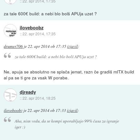
::
22. apr 2014, 17:35
za tale 600€ build: a nebi blo bolš APUja uzet ?
iloveboobz
::
22. apr 2014, 17:35
drumer706
je
22. apr 2014 ob 17:35
izjavil
:
za tale 600€ build: a nebi blo bolš APUja uzet ?
Ne, apuja se absolutno ne splača jemat, razn če gradiš mITX build
al pa se ti gre za vsak W porabe.
djready
::
22. apr 2014, 18:25
iloveboobz
je
22. apr 2014 ob 17:33
izjavil
:
Aha, nisn vedu, da se kompi uporabljajo 99% časa za igranje
iger :)