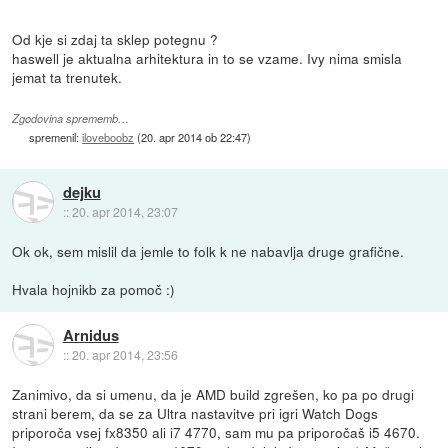
Od kje si zdaj ta sklep potegnu ?
haswell je aktualna arhitektura in to se vzame. Ivy nima smisla
jemat ta trenutek.
Zgodovina sprememb…
spremenil:
iloveboobz
(
20. apr 2014 ob 22:47
)
dejku
::
20. apr 2014, 23:07
Ok ok, sem mislil da jemle to folk k ne nabavlja druge grafične.
Hvala hojnikb za pomoč :)
Arnidus
::
20. apr 2014, 23:56
Zanimivo, da si umenu, da je AMD build zgrešen, ko pa po drugi
strani berem, da se za Ultra nastavitve pri igri Watch Dogs
priporoča vsej fx8350 ali i7 4770, sam mu pa priporočaš i5 4670.