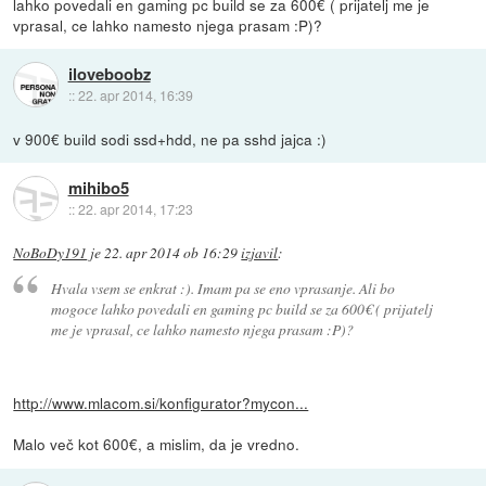
lahko povedali en gaming pc build se za 600€ ( prijatelj me je
vprasal, ce lahko namesto njega prasam :P)?
iloveboobz
::
22. apr 2014, 16:39
v 900€ build sodi ssd+hdd, ne pa sshd jajca :)
mihibo5
::
22. apr 2014, 17:23
NoBoDy191
je
22. apr 2014 ob 16:29
izjavil
:
Hvala vsem se enkrat :). Imam pa se eno vprasanje. Ali bo
mogoce lahko povedali en gaming pc build se za 600€ ( prijatelj
me je vprasal, ce lahko namesto njega prasam :P)?
http://www.mlacom.si/konfigurator?mycon...
Malo več kot 600€, a mislim, da je vredno.