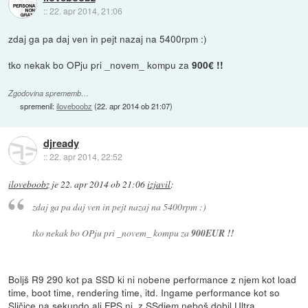
::
22. apr 2014, 21:06
zdaj ga pa daj ven in pejt nazaj na 5400rpm :)
tko nekak bo OPju pri _novem_ kompu za
900€ !!
Zgodovina sprememb…
spremenil:
iloveboobz
(
22. apr 2014 ob 21:07
)
djready
::
22. apr 2014, 22:52
iloveboobz
je
22. apr 2014 ob 21:06
izjavil
:
zdaj ga pa daj ven in pejt nazaj na 5400rpm :)
tko nekak bo OPju pri _novem_ kompu za
900EUR !!
Boljš R9 290 kot pa SSD ki ni nobene performance z njem kot load
time, boot time, rendering time, itd. Ingame performance kot so
Sličice na sekundo ali FPS ni, z SSdjem neboš dobil Ultra