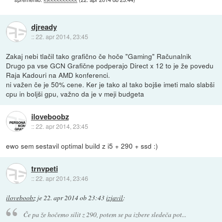
djready
::
22. apr 2014, 23:45
Zakaj nebi tlačil tako grafično če hoče "Gaming" Računalnik
Drugo pa vse GCN Grafične podperajo Direct x 12 to je že povedu
Raja Kadouri na AMD konferenci.
ni važen če je 50% cene. Ker je tako al tako bojše imeti malo slabši
cpu in boljši gpu, važno da je v meji budgeta
iloveboobz
::
22. apr 2014, 23:45
ewo sem sestavil optimal build z i5 + 290 + ssd :)
trnvpeti
::
22. apr 2014, 23:46
iloveboobz
je
22. apr 2014 ob 23:43
izjavil
:
Če pa že hočemo silit z 290, potem se pa izbere sledeča pot...