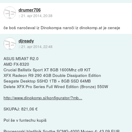
drumer706
::
21. apr 2014, 20:38
če boš naročeval iz Dinokompa naroči iz dinokomp.at je ceneje
djready
::
21. apr 2014, 22:48
ASUS M5A97 R2.0
AMD FX-8320
Crucial Ballistix Sport XT 8GB 1600Mhz cl9 KIT
XFX Radeon R9 290 4GB Double Dissipation Edition
Seagate Desktop SSHD 1TB + 8GB SSD 64MB
Delete XFX Pro Series Full Wired Edition (Bronze) 550W
http://www.dinokomp.si/konfigurator/?mb...
SKUPAJ: 821,06 €
Pol še v funtechu kupiš
Procesorski hladilnik Scythe SCMG-4000 Mugen 4: 43,09 EUR