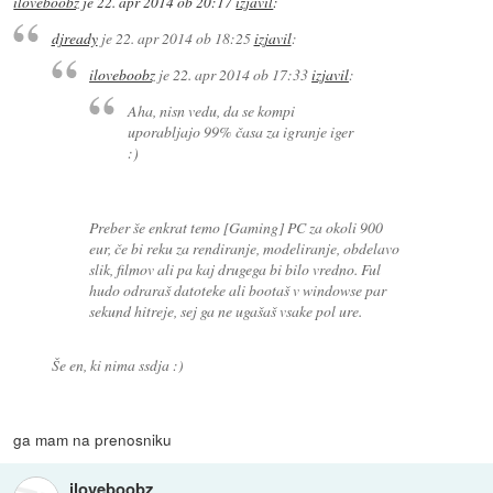
iloveboobz
je
22. apr 2014 ob 20:17
izjavil
:
djready
je
22. apr 2014 ob 18:25
izjavil
:
iloveboobz
je
22. apr 2014 ob 17:33
izjavil
:
Aha, nisn vedu, da se kompi
uporabljajo 99% časa za igranje iger
:)
Preber še enkrat temo [Gaming] PC za okoli 900
eur, če bi reku za rendiranje, modeliranje, obdelavo
slik, filmov ali pa kaj drugega bi bilo vredno. Ful
hudo odraraš datoteke ali bootaš v windowse par
sekund hitreje, sej ga ne ugašaš vsake pol ure.
Še en, ki nima ssdja :)
ga mam na prenosniku
iloveboobz