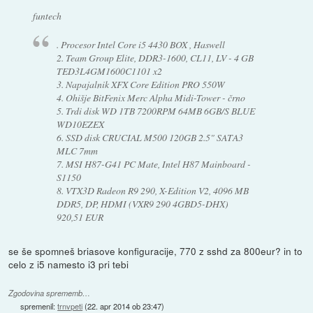
funtech
. Procesor Intel Core i5 4430 BOX , Haswell
2. Team Group Elite, DDR3-1600, CL11, LV - 4 GB
TED3L4GM1600C1101 x2
3. Napajalnik XFX Core Edition PRO 550W
4. Ohišje BitFenix Merc Alpha Midi-Tower - črno
5. Trdi disk WD 1TB 7200RPM 64MB 6GB/S BLUE
WD10EZEX
6. SSD disk CRUCIAL M500 120GB 2.5" SATA3
MLC 7mm
7. MSI H87-G41 PC Mate, Intel H87 Mainboard -
S1150
8. VTX3D Radeon R9 290, X-Edition V2, 4096 MB
DDR5, DP, HDMI (VXR9 290 4GBD5-DHX)
920,51 EUR
se še spomneš briasove konfiguracije, 770 z sshd za 800eur? in to
celo z i5 namesto i3 pri tebi
Zgodovina sprememb…
spremenil:
trnvpeti
(
22. apr 2014 ob 23:47
)