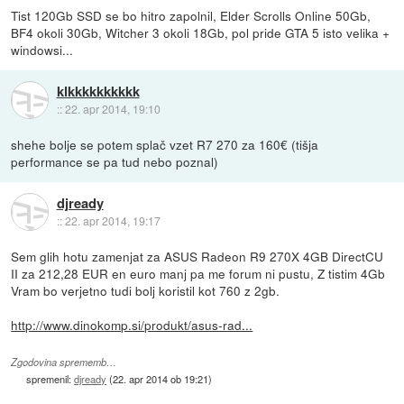
Tist 120Gb SSD se bo hitro zapolnil, Elder Scrolls Online 50Gb,
BF4 okoli 30Gb, Witcher 3 okoli 18Gb, pol pride GTA 5 isto velika +
windowsi...
klkkkkkkkkkk
::
22. apr 2014, 19:10
shehe bolje se potem splač vzet R7 270 za 160€ (tišja
performance se pa tud nebo poznal)
djready
::
22. apr 2014, 19:17
Sem glih hotu zamenjat za ASUS Radeon R9 270X 4GB DirectCU
II za 212,28 EUR en euro manj pa me forum ni pustu, Z tistim 4Gb
Vram bo verjetno tudi bolj koristil kot 760 z 2gb.
http://www.dinokomp.si/produkt/asus-rad...
Zgodovina sprememb…
spremenil:
djready
(
22. apr 2014 ob 19:21
)