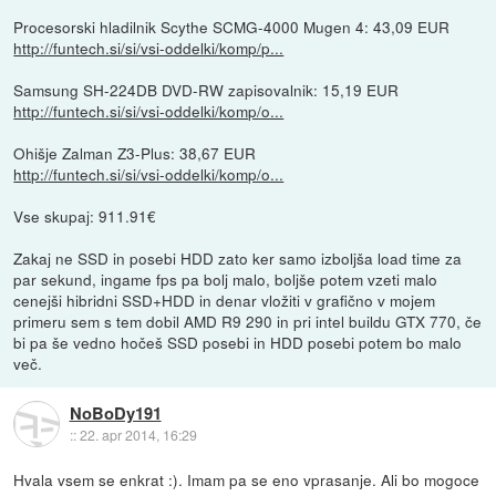
Procesorski hladilnik Scythe SCMG-4000 Mugen 4: 43,09 EUR
http://funtech.si/si/vsi-oddelki/komp/p...
Samsung SH-224DB DVD-RW zapisovalnik: 15,19 EUR
http://funtech.si/si/vsi-oddelki/komp/o...
Ohišje Zalman Z3-Plus: 38,67 EUR
http://funtech.si/si/vsi-oddelki/komp/o...
Vse skupaj: 911.91€
Zakaj ne SSD in posebi HDD zato ker samo izboljša load time za
par sekund, ingame fps pa bolj malo, boljše potem vzeti malo
cenejši hibridni SSD+HDD in denar vložiti v grafično v mojem
primeru sem s tem dobil AMD R9 290 in pri intel buildu GTX 770, če
bi pa še vedno hočeš SSD posebi in HDD posebi potem bo malo
več.
NoBoDy191
::
22. apr 2014, 16:29
Hvala vsem se enkrat :). Imam pa se eno vprasanje. Ali bo mogoce