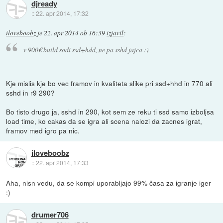
djready
::
22. apr 2014, 17:32
iloveboobz
je
22. apr 2014 ob 16:39
izjavil
:
v 900€ build sodi ssd+hdd, ne pa sshd jajca :)
Kje mislis kje bo vec framov in kvaliteta slike pri ssd+hhd in 770 ali
sshd in r9 290?
Bo tisto drugo ja, sshd in 290, kot sem ze reku ti ssd samo izboljsa
load time, ko cakas da se igra ali scena nalozi da zacnes igrat,
framov med igro pa nic.
iloveboobz
::
22. apr 2014, 17:33
Aha, nisn vedu, da se kompi uporabljajo 99% časa za igranje iger
:)
drumer706