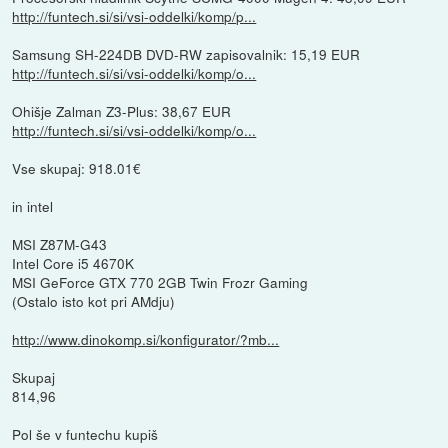
http://funtech.si/si/vsi-oddelki/komp/p...
Samsung SH-224DB DVD-RW zapisovalnik: 15,19 EUR
http://funtech.si/si/vsi-oddelki/komp/o...
Ohišje Zalman Z3-Plus: 38,67 EUR
http://funtech.si/si/vsi-oddelki/komp/o...
Vse skupaj: 918.01€
in intel
MSI Z87M-G43
Intel Core i5 4670K
MSI GeForce GTX 770 2GB Twin Frozr Gaming
(Ostalo isto kot pri AMdju)
http://www.dinokomp.si/konfigurator/?mb...
Skupaj
814,96
Pol še v funtechu kupiš