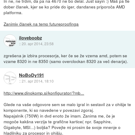
In ne, ne trdim, da pa na 4670 ne bo delal. Just sayin :) Maš pa tle
dober članek, kjer se ko pride do iger, dandanes priporoča AMD
platforma.
Zanimiv članek na temo futureproofinga
iloveboobz
::
20. apr 2014, 23:58
zgrešena je izbira procesorja, ker če se že vzema amd, potem se
vzame 8320 in ne 8350 (samo overclockan 8320 za več denarja).
NoBoDy191
::
21. apr 2014, 18:10
http://www.dinokomp.si/konfigurator/?mb...
Glede na vaše odgovore sem se malo igral in sestavil za v ohišje te
komponente, ki so navedene v povezavi zgoraj.
Napajalnik (750W) in dvd enoto že imam. Zanima me, če je
mogoče kakšna verzija te grafične kartice( npr. Sapphire,
Gigabyte, MSI...) boljša? Povejte mi prosim še svoje mnenje o
hladilniku za procesor in ohišju.