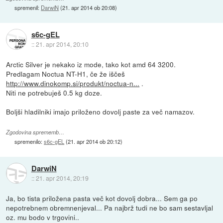
spremenil:
DarwiN
(
21. apr 2014 ob 20:08
)
s6c-gEL
::
21. apr 2014, 20:10
Arctic Silver je nekako iz mode, tako kot amd 64 3200.
Predlagam Noctua NT-H1, če že iščeš
http://www.dinokomp.si/produkt/noctua-n...
.
Niti ne potrebuješ 0.5 kg doze.
Boljši hladilniki imajo priloženo dovolj paste za več namazov.
Zgodovina sprememb…
spremenilo:
s6c-gEL
(
21. apr 2014 ob 20:12
)
DarwiN
::
21. apr 2014, 20:19
Ja, bo tista priložena pasta več kot dovolj dobra... Sem ga po
nepotrebnem obremnenjeval... Pa najbrž tudi ne bo sam sestavljal
oz. mu bodo v trgovini..