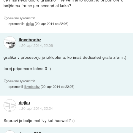
boljšemu frame per second al kako?
Zgodovina sprememb…
spremenilo:
dejku
(
20. apr 2014 ob 22:06
)
iloveboobz
::
20. apr 2014, 22:06
grafika v procesorju je izkloplena, ko imaš dedicated grafo zram :)
torej pripomore točno 0 :)
Zgodovina sprememb…
spremenil:
iloveboobz
(
20. apr 2014 ob 22:07
)
dejku
::
20. apr 2014, 22:24
Sepravi je bolje met ivy kot haswell? :)