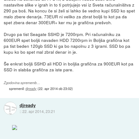
nastavitve slike v igrah in to ti potrjujejo vsi iz Sveta računalništva z
290 pa boš. Na koncu če si želi si lahko še vedno kupi SSD ko spet
malo zbere denarja. 73EUR ni veliko za zbrat boljš to kot pa da
spet zbera denar 300EUR+ ker mu je grafična prešvoh.
Drugo pa tist Seagate SSHD je 7200rpm. Pri računalniku za
600EUR spet boljš navaden HDD 7200rpm in Boljša grafična kot
pa tist beden 120gb SSD ki ga bo napolnu z 3 igrami. SSD bo pa
kupu ko bo spet mal zbral denar in je.
Še enkrat boljš SSHD ali HDD in boljša grafična za 900EUR kot pa
SSD in slabša grafična za iste pare.
Zgodovina sprememb…
spremenil:
djready
(
22. apr 2014 ob 23:02
)
djready
::
22. apr 2014, 23:21