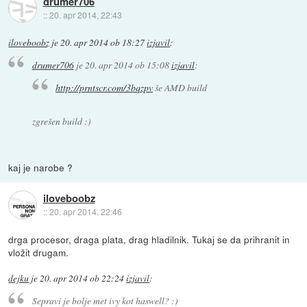
drumer706
::
20. apr 2014, 22:43
iloveboobz
je
20. apr 2014 ob 18:27
izjavil
:
drumer706
je
20. apr 2014 ob 15:08
izjavil
:
http://prntscr.com/3bqzpv
še AMD build
zgrešen build :)
kaj je narobe ?
iloveboobz
::
20. apr 2014, 22:46
drga procesor, draga plata, drag hladilnik. Tukaj se da prihranit in
vložit drugam.
dejku
je
20. apr 2014 ob 22:24
izjavil
:
Sepravi je bolje met ivy kot haswell? :)