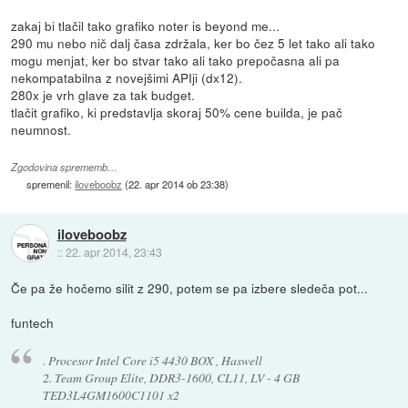
zakaj bi tlačil tako grafiko noter is beyond me...
290 mu nebo nič dalj časa zdržala, ker bo čez 5 let tako ali tako
mogu menjat, ker bo stvar tako ali tako prepočasna ali pa
nekompatabilna z novejšimi APIji (dx12).
280x je vrh glave za tak budget.
tlačit grafiko, ki predstavlja skoraj 50% cene builda, je pač
neumnost.
Zgodovina sprememb…
spremenil:
iloveboobz
(
22. apr 2014 ob 23:38
)
iloveboobz
::
22. apr 2014, 23:43
Če pa že hočemo silit z 290, potem se pa izbere sledeča pot...
funtech
. Procesor Intel Core i5 4430 BOX , Haswell
2. Team Group Elite, DDR3-1600, CL11, LV - 4 GB
TED3L4GM1600C1101 x2