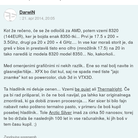
DarwiN
::
21. apr 2014, 20:05
Kot že rečeno, če se že odločiš za AMD, potem vzemi 8320
(144EUR), ker je bojda enak 8350-tki... Prvi je 17.5 x 200 =
3.5Ghz, drugi pa 20 x 200 = 4 GHz.... In vse kar moraš storit je, da
greš v bios in prestaviš tisto eno cifro (množilnik 17.5) na 20 in
tako narediš iz modela 8320 model 8350... No, kakorkoli..
Med omenjenimi grafičnimi ni nekih razlik.. Ene so mal bolj navite in
glasnejše/tišje.. XFX bo čist kul, saj ne spada med tiste "jajc
znamke" kot so powercolor, club 3d in VTX3D.
Ta hladilnik mi deluje cenen... Vzemi
be quiet
ali
Thermalright
. Če
pa bi rad prišparal, in če ne boš navijal, pa lahko kar originalnega
zmontiraš, ki ga dobiš zraven procesroja.... Ker sicer bi bilo fajn
nabavit neko pošteno termalno pasto, v primeru če boš kupil
posebej hladilnik.. Tole
Arctic Silver
imaš za cirka 50 nanosov, torej
te bo držala še naslednjih 100 let in vse računalnike, ki jih boš v
tem času kupil. ;)
Zgodovina sprememb…