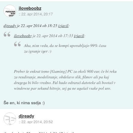
iloveboobz
::
22. apr 2014, 20:17
djready
je
22. apr 2014 ob 18:25
izjavil
:
iloveboobz
je
22. apr 2014 ob 17:33
izjavil
:
Aha, nisn vedu, da se kompi uporabljajo 99% časa
za igranje iger :)
Preber še enkrat temo [Gaming] PC za okoli 900 eur, če bi reku
za rendiranje, modeliranje, obdelavo slik, filmov ali pa kaj
drugega bi bilo vredno. Ful hudo odraraš datoteke ali bootaš v
windowse par sekund hitreje, sej ga ne ugašaš vsake pol ure.
Še en, ki nima ssdja :)
djready
::
22. apr 2014, 20:52