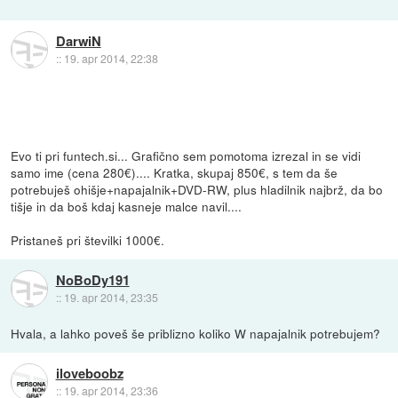
DarwiN
::
19. apr 2014, 22:38
Evo ti pri funtech.si... Grafično sem pomotoma izrezal in se vidi
samo ime (cena 280€).... Kratka, skupaj 850€, s tem da še
potrebuješ ohišje+napajalnik+DVD-RW, plus hladilnik najbrž, da bo
tišje in da boš kdaj kasneje malce navil....
Pristaneš pri številki 1000€.
NoBoDy191
::
19. apr 2014, 23:35
Hvala, a lahko poveš še priblizno koliko W napajalnik potrebujem?
iloveboobz
::
19. apr 2014, 23:36