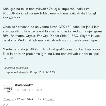
Kdo igra na takih nastavitvah? Zakaj bi kupu računalnik za
900EUR da igraš na nekih Medium-high nastavitvah da ti bo glih
čez 60 fps?
Obsolite? smešno da še vedno furaš GTX 460, tako kot jaz 4 leta
staro grafično ki je že takrat bila mid-end in še vedno na njej igram
BF4, Batmana, Crysis, Far Cry, Planet Side 2, ESO, Skyrim in vse
ostalo na Medium-High nastavitvah odvisno od zahtevnosti igre.
Glede na to da je R9 290 High End grafična mu bo kar trajala čez
5 let in bo brez problema igral na Ultra nastavitvah z dobrimi fpsji
nad 60.
Zgodovina sprememb…
spremenil:
djready
(
22. apr 2014 ob 23:35
)
iloveboobz
::
22. apr 2014, 23:36
djready
je
22. apr 2014 ob 23:34
izjavil
: