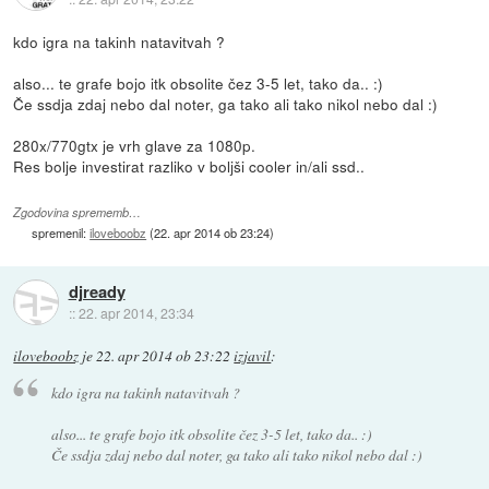
kdo igra na takinh natavitvah ?
also... te grafe bojo itk obsolite čez 3-5 let, tako da.. :)
Če ssdja zdaj nebo dal noter, ga tako ali tako nikol nebo dal :)
280x/770gtx je vrh glave za 1080p.
Res bolje investirat razliko v boljši cooler in/ali ssd..
Zgodovina sprememb…
spremenil:
iloveboobz
(
22. apr 2014 ob 23:24
)
djready
::
22. apr 2014, 23:34
iloveboobz
je
22. apr 2014 ob 23:22
izjavil
:
kdo igra na takinh natavitvah ?
also... te grafe bojo itk obsolite čez 3-5 let, tako da.. :)
Če ssdja zdaj nebo dal noter, ga tako ali tako nikol nebo dal :)