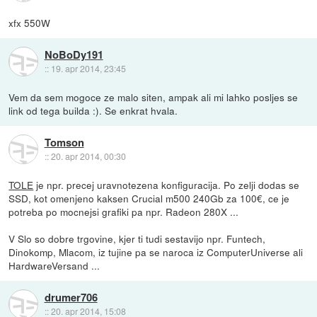
xfx 550W
NoBoDy191
::
19. apr 2014, 23:45
Vem da sem mogoce ze malo siten, ampak ali mi lahko posljes se
link od tega builda :). Se enkrat hvala.
Tomson
::
20. apr 2014, 00:30
TOLE
je npr. precej uravnotezena konfiguracija. Po zelji dodas se
SSD, kot omenjeno kaksen Crucial m500 240Gb za 100€, ce je
potreba po mocnejsi grafiki pa npr. Radeon 280X ...
V Slo so dobre trgovine, kjer ti tudi sestavijo npr. Funtech,
Dinokomp, Mlacom, iz tujine pa se naroca iz ComputerUniverse ali
HardwareVersand ...
drumer706
::
20. apr 2014, 15:08