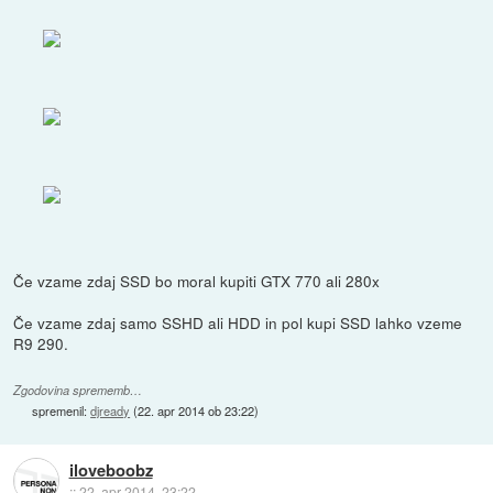
Če vzame zdaj SSD bo moral kupiti GTX 770 ali 280x
Če vzame zdaj samo SSHD ali HDD in pol kupi SSD lahko vzeme
R9 290.
Zgodovina sprememb…
spremenil:
djready
(
22. apr 2014 ob 23:22
)
iloveboobz
::
22. apr 2014, 23:22