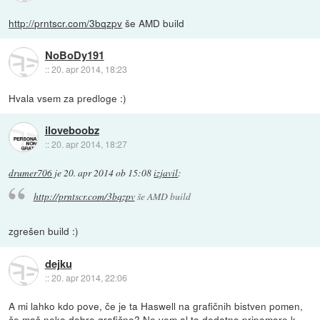
http://prntscr.com/3bqzpv
še AMD build
NoBoDy191
::
20. apr 2014, 18:23
Hvala vsem za predloge :)
iloveboobz
::
20. apr 2014, 18:27
drumer706
je
20. apr 2014 ob 15:08
izjavil
:
http://prntscr.com/3bqzpv
še AMD build
zgrešen build :)
dejku
::
20. apr 2014, 22:06
A mi lahko kdo pove, če je ta Haswell na grafičnih bistven pomen,
če maš neko dobro grafično? Ne vem al to dodatno pripomore k