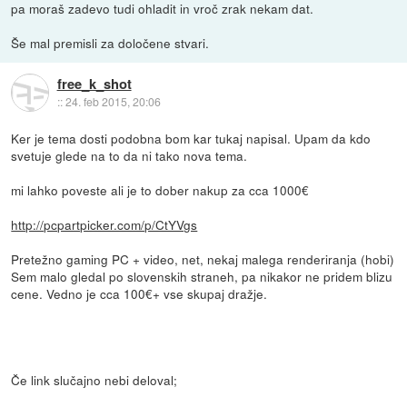
pa moraš zadevo tudi ohladit in vroč zrak nekam dat.
Še mal premisli za določene stvari.
free_k_shot
::
24. feb 2015, 20:06
Ker je tema dosti podobna bom kar tukaj napisal. Upam da kdo
svetuje glede na to da ni tako nova tema.
mi lahko poveste ali je to dober nakup za cca 1000€
http://pcpartpicker.com/p/CtYVgs
Pretežno gaming PC + video, net, nekaj malega renderiranja (hobi)
Sem malo gledal po slovenskih straneh, pa nikakor ne pridem blizu
cene. Vedno je cca 100€+ vse skupaj dražje.
Če link slučajno nebi deloval;