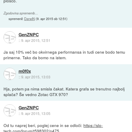
ploščo.
Zgodovina sprememb…
spremenil:
DarwiN
(
9. apr 2015 ob 12:51
)
GenZNPC
::
9. apr 2015, 12:51
Ja saj 10% več bo okvirnega performansa in tudi cene bodo temu
primerne. Tako da bomo na istem.
m0f0x
::
9. apr 2015, 13:03
Hja, potem pa nima smisla čakat. Katera grafa se trenutno najbolj
splača? Še vedno Zotac GTX 970?
GenZNPC
::
9. apr 2015, 13:05
Od tu naprej beri, poglej cene in se odloči:
https://slo-
tech.com/forum/t598302/p475...