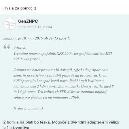
Hvala za pomoč :)
GenZNPC
::
18. mar 2015, 21:34
manniac
je
18. mar 2015 ob 21:13
izjavil
:
Zdravo!
Trenutno imam napajalnik XFX 550w ter grafično kartico MSI
6950 twin frozr 2.
Zanima me kater procesor bi dokupil, zgleda da priporocate
xeon, in ja verjetno ne bi rabil grafe še na procesorju, ko bo
6950 premalo bom pač kupil novo. Rad bi tudi kvalitetno
matično z vsaj 2 hdmi porti. Zanima me kakšna je razlika med 8
in 16 gb rama. Teh koliko gb SSD diska se trenutno najbolj
splaca p/p gledam pa na minimum 128gb.
Hvala za pomoč :)
2 hdmija na plati bo težka. Mogoče z dvi-hdmi adapterjem veliko
lažje izvedljiva.