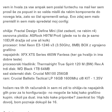
vem in hvala za vse ampak sem poslal funtechu na mail ker sem
prosil še za popust in so valda mislili da rabim komponente do
novega leta, zato so čist spremenili setup. Evo zdaj sem malo
premislil in sem malo spredelal moj config:
ohišje: Fractal Design Define Mini (čist zadsoti, ne rabim r4)
osnovna plošča: ASRock H97M Pro4 (glede na to da je samo
10EUR dražja od une ali kolk)
procesor: Intel Xeon E3-1246 v3 (3.50Ghz, 8MB) BOX z vgrajeno
grafično
napajalnik: XFX XTS Series 460W Fanless (ker ga hvalijo in ima
dobre teste)
procesorski hladilnik: Thermalright True Spirit 120 M (BW) Rev.A
trdi disk: WD Black 1TB 64MB
ssd sistemski disk: Crucial MX100 256GB
ram: Crucial Ballistix Tactical LP 16GB 1600Mhz cl8 KIT - 1.35V
hočem res tih tih računalnik in sem mi zdi to ohišje+ta napajalnik
glih prav za to konfiguracijo- no mogoče še kdaj kako grafično
kupim. nikoli pa dual. ima kdo kake pripombe? zaenkrat bo 16gb
dovolj, bom pozneje dokupil še 16.