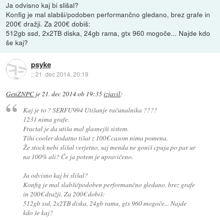
Ja odvisno kaj bi slišal?
Konfig je mal slabši/podoben performančno gledano, brez grafe in
200€ dražji. Za 200€ dobiš:
512gb ssd, 2x2TB diska, 24gb rama, gtx 960 mogoče... Najde kdo
še kaj?
psyke
::
21. dec 2014, 20:19
GenZNPC
je
21. dec 2014 ob 19:35
izjavil
:
Kaj je to ? SERFU994 Utišanje računalnika ????
1231 nima grafe.
Fractal je da utiša mal glasnejši sistem.
Tihi cooler dodatno tišat z 100€ casom nima pomena.
Že stock nebi slišal verjetno, saj menda ne goniš cpuja po par ur
na 100% ali? Če ja potem je upravičeno.
Ja odvisno kaj bi slišal?
Konfig je mal slabši/podoben performančno gledano, brez grafe
in 200€ dražji. Za 200€ dobiš:
512gb ssd, 2x2TB diska, 24gb rama, gtx 960 mogoče... Najde
kdo še kaj?