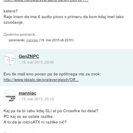
katera?
Raje imam da ima 6 audio pinov v primeru da bom kdaj imel tako
ozvočenje.
Zgodovina sprememb…
spremenilo:
manniac
(
19. mar 2015 ob 22:51
)
GenZNPC
::
19. mar 2015, 23:09
Evo tle maš eno pocen pa še optičnega ma za zvok:
http://www.idealo.de/preisvergleich/Off...
manniac
::
19. mar 2015, 23:10
Kaj pa če bi rabu kdaj SLI al pa Crossfire bo delal?
PC kaj so se ostale razlike.
A to da je microATX ni razlike nič?