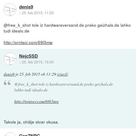
denis9
::
25. feb 2015, 11:29
@free_k_shot tole iz hardwareversand.de preko geizhals.de lahko
tudi idealo.de
http://prntscr.com/69l3mw
NejcSSD
::
25. feb 2015, 15:00
denis9
je
25. feb 2015 ob 11:29
izjavil
:
@free_k_shot tole iz hardwareversand.de preko geizhals.de
lahko tudi idealo.de
http://prntscr.com/69l3mw
Takole ja, ohišje stvar okusa.
GenZNPC