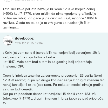
zato, ker kake pol leta nazaj je bil xeon 1231v3 krepko cenej
(~50€) kot i7-4770, sicer mislim da nima vgrajene grafike(ki je
očitno ne rabiš), drugače je pa čisto isti. (ajd, mogoče 100MHz
razlike). Glede na to, da je to vrh glave za naslednjih 5 let
gaminga...
iloveboobz
::
26. feb 2015, 12:34
>Kolkr jst vem so le ti (sprva bili) namenjeni bolj serverjem. Jih je
več, vendar ne dajo toliko od sebe
kot i5/i7. Malo sem bral o tem in za gaming bolj priporočajo
intel/amd CPU.
Xeon je intelova znamka za serverske procesorje. E3 serija (torej
1231v3 recimo) ni pa nič druga kot i5/i7 serija z drugim imenom ter
nekaj funkcijami extra (ecc ram). Pa nekateri modeli nimajo grafike,
zato so tudi cenejši.
Ker pa za podoben denar kot navijalski i5 dobiš xeon 1231v3
(efektivno i7 4770 z drugim imenom in brez igpu) se pač priporoča
to.