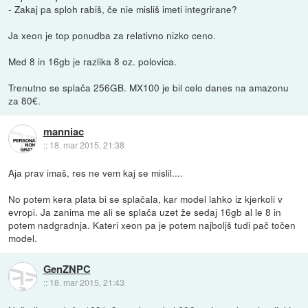
- Zakaj pa sploh rabiš, če nie misliš imeti integrirane?
Ja xeon je top ponudba za relativno nizko ceno.
Med 8 in 16gb je razlika 8 oz. polovica.
Trenutno se splača 256GB. MX100 je bil celo danes na amazonu
za 80€.
manniac
::
18. mar 2015, 21:38
Aja prav imaš, res ne vem kaj se mislil....
No potem kera plata bi se splačala, kar model lahko iz kjerkoli v
evropi. Ja zanima me ali se splača uzet že sedaj 16gb al le 8 in
potem nadgradnja. Kateri xeon pa je potem najboljš tudi pač točen
model.
GenZNPC
::
18. mar 2015, 21:43