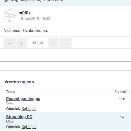
m0f0x
::
9. apr 2015, 15:03
Nice nice. Hvala obema.
12
/ 13
««
«
»
»»
Vredno ogleda ...
Tema
Sporočila
»
Poceni gaming pc
116
Šolar
Oddelek:
Kaj kupiti
»
Streaming PC
14
MibuT
Oddelek:
Kaj kupiti