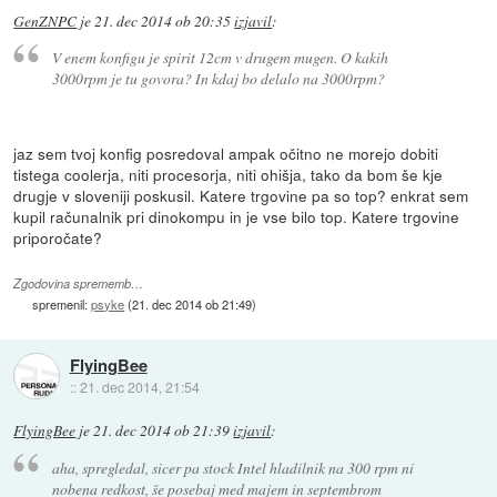
GenZNPC
je
21. dec 2014 ob 20:35
izjavil
:
V enem konfigu je spirit 12cm v drugem mugen. O kakih
3000rpm je tu govora? In kdaj bo delalo na 3000rpm?
jaz sem tvoj konfig posredoval ampak očitno ne morejo dobiti
tistega coolerja, niti procesorja, niti ohišja, tako da bom še kje
drugje v sloveniji poskusil. Katere trgovine pa so top? enkrat sem
kupil računalnik pri dinokompu in je vse bilo top. Katere trgovine
priporočate?
Zgodovina sprememb…
spremenil:
psyke
(
21. dec 2014 ob 21:49
)
FlyingBee
::
21. dec 2014, 21:54
FlyingBee
je
21. dec 2014 ob 21:39
izjavil
:
aha, spregledal, sicer pa stock Intel hladilnik na 300 rpm ni
nobena redkost, še posebaj med majem in septembrom