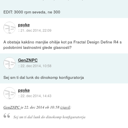
EDIT: 3000 rpm seveda, ne 300
psyke
::
21. dec 2014, 22:09
A obstaja kakšno manjše ohišje kot pa Fractal Design Define R4 s
podobnimi lastnostmi glede glasnosti?
GenZNPC
::
22. dec 2014, 10:58
Sej sm ti dal lunk do dinokomp konfiguratorja
psyke
::
22. dec 2014, 14:43
GenZNPC
je
22. dec 2014 ob 10:58
izjavil
:
Sej sm ti dal lunk do dinokomp konfiguratorja