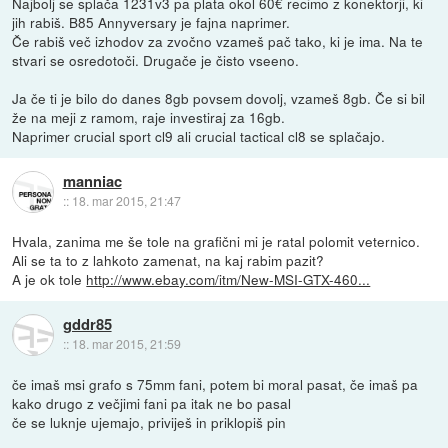
Najbolj se splača 1231v3 pa plata okol 60€ recimo z konektorji, ki
jih rabiš. B85 Annyversary je fajna naprimer.
Če rabiš več izhodov za zvočno vzameš pač tako, ki je ima. Na te
stvari se osredotoči. Drugače je čisto vseeno.
Ja če ti je bilo do danes 8gb povsem dovolj, vzameš 8gb. Če si bil
že na meji z ramom, raje investiraj za 16gb.
Naprimer crucial sport cl9 ali crucial tactical cl8 se splačajo.
manniac
::
18. mar 2015, 21:47
Hvala, zanima me še tole na grafični mi je ratal polomit veternico.
Ali se ta to z lahkoto zamenat, na kaj rabim pazit?
A je ok tole
http://www.ebay.com/itm/New-MSI-GTX-460...
gddr85
::
18. mar 2015, 21:59
če imaš msi grafo s 75mm fani, potem bi moral pasat, če imaš pa
kako drugo z večjimi fani pa itak ne bo pasal
če se luknje ujemajo, priviješ in priklopiš pin