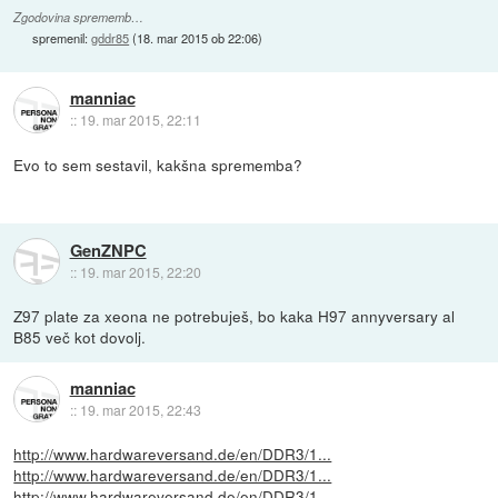
Zgodovina sprememb…
spremenil:
gddr85
(
18. mar 2015 ob 22:06
)
manniac
::
19. mar 2015, 22:11
Evo to sem sestavil, kakšna sprememba?
GenZNPC
::
19. mar 2015, 22:20
Z97 plate za xeona ne potrebuješ, bo kaka H97 annyversary al
B85 več kot dovolj.
manniac
::
19. mar 2015, 22:43
http://www.hardwareversand.de/en/DDR3/1...
http://www.hardwareversand.de/en/DDR3/1...
http://www.hardwareversand.de/en/DDR3/1...