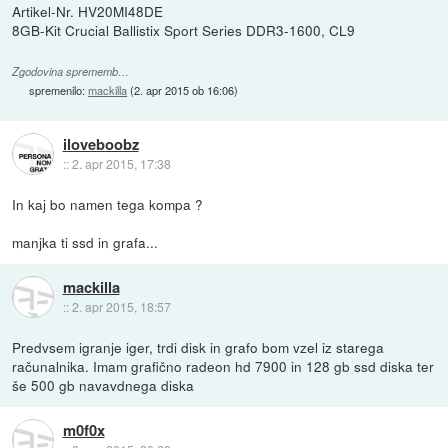
Artikel-Nr. HV20MI48DE
8GB-Kit Crucial Ballistix Sport Series DDR3-1600, CL9
Zgodovina sprememb…
spremenilo:
mackilla
(
2. apr 2015 ob 16:06
)
iloveboobz
::
2. apr 2015, 17:38
In kaj bo namen tega kompa ?
manjka ti ssd in grafa...
mackilla
::
2. apr 2015, 18:57
Predvsem igranje iger, trdi disk in grafo bom vzel iz starega
računalnika. Imam grafično radeon hd 7900 in 128 gb ssd diska ter
še 500 gb navavdnega diska
m0f0x