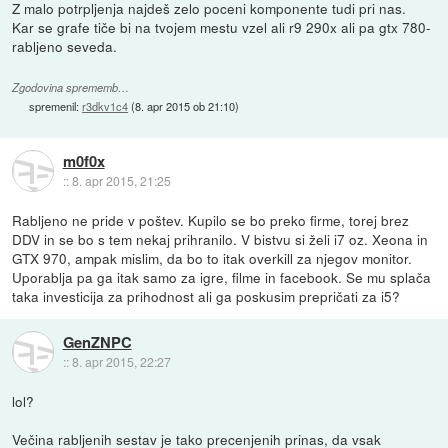
Z malo potrpljenja najdeš zelo poceni komponente tudi pri nas.
Kar se grafe tiče bi na tvojem mestu vzel ali r9 290x ali pa gtx 780-
rabljeno seveda.
Zgodovina sprememb…
spremenil:
r3dkv1c4
(
8. apr 2015 ob 21:10
)
m0f0x
::
8. apr 2015, 21:25
Rabljeno ne pride v poštev. Kupilo se bo preko firme, torej brez
DDV in se bo s tem nekaj prihranilo. V bistvu si želi i7 oz. Xeona in
GTX 970, ampak mislim, da bo to itak overkill za njegov monitor.
Uporablja pa ga itak samo za igre, filme in facebook. Se mu splača
taka investicija za prihodnost ali ga poskusim prepričati za i5?
GenZNPC
::
8. apr 2015, 22:27
lol?
Večina rabljenih sestav je tako precenjenih prinas, da vsak