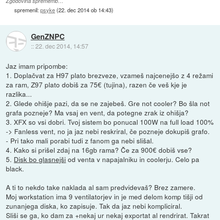
Zgodovina sprememb…
spremenil:
psyke
(
22. dec 2014 ob 14:43
)
GenZNPC
::
22. dec 2014, 14:57
Jaz imam pripombe:
1. Doplačvat za H97 plato brezveze, vzameš najcenejšo z 4 režami
za ram, Z97 plato dobiš za 75€ (tujina), razen če veš kje je
razlika...
2. Glede ohišje pazi, da se ne zajebeš. Gre not cooler? Bo šla not
grafa pozneje? Ma vsaj en vent, da potegne zrak iz ohišja?
3. XFX so vsi dobri. Tvoj sistem bo ponucal 100W na full load 100%
-> Fanless vent, no ja jaz nebi reskriral, če pozneje dokupiš grafo.
- Pri tako mali porabi tudi z fanom ga nebi slišal.
4. Kako si prišel zdaj na 16gb rama? Če za 900€ dobiš vse?
5.
Disk bo glasnejši
od venta v napajalniku in coolerju. Celo pa
black.
A ti to nekdo take naklada al sam predvidevaš? Brez zamere.
Moj workstation ima 9 ventilatorjev in je med delom komp tišji od
zunanjega diska, ko zapisuje. Tak da jaz nebi kompliciral.
Sliši se ga, ko dam za +nekaj ur nekaj exportat al rendrirat. Takrat