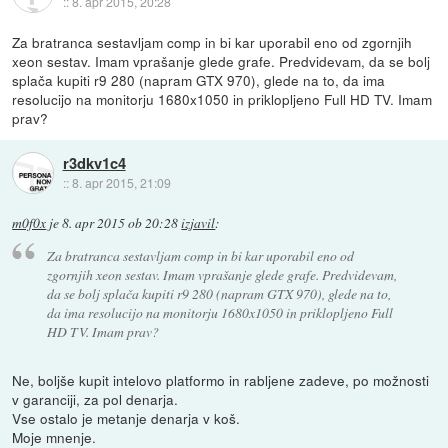
::
8. apr 2015, 20:28
Za bratranca sestavljam comp in bi kar uporabil eno od zgornjih
xeon sestav. Imam vprašanje glede grafe. Predvidevam, da se bolj
splača kupiti r9 280 (napram GTX 970), glede na to, da ima
resolucijo na monitorju 1680x1050 in priklopljeno Full HD TV. Imam
prav?
r3dkv1c4
::
8. apr 2015, 21:09
m0f0x
je
8. apr 2015 ob 20:28
izjavil
:
Za bratranca sestavljam comp in bi kar uporabil eno od
zgornjih xeon sestav. Imam vprašanje glede grafe. Predvidevam,
da se bolj splača kupiti r9 280 (napram GTX 970), glede na to,
da ima resolucijo na monitorju 1680x1050 in priklopljeno Full
HD TV. Imam prav?
Ne, boljše kupit intelovo platformo in rabljene zadeve, po možnosti
v garanciji, za pol denarja.
Vse ostalo je metanje denarja v koš.
Moje mnenje.