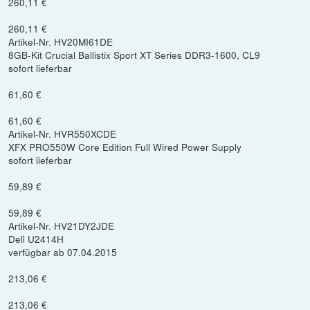
260,11 €
260,11 €
Artikel-Nr. HV20MI61DE
8GB-Kit Crucial Ballistix Sport XT Series DDR3-1600, CL9
sofort lieferbar
61,60 €
61,60 €
Artikel-Nr. HVR550XCDE
XFX PRO550W Core Edition Full Wired Power Supply
sofort lieferbar
59,89 €
59,89 €
Artikel-Nr. HV21DY2JDE
Dell U2414H
verfügbar ab 07.04.2015
213,06 €
213,06 €