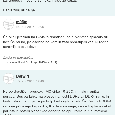
kaj drugega... Vedno se nekaj najde za čakat.
Rabiš zdaj ali pa ne.
m0f0x
::
9. apr 2015, 12:05
Če bi bil preskok na Skylake drastičen, se bi verjetno splačalo ali
ne? Če pa bo, pa osebno ne vem in zato sprašujem vas, ki redno
spremljate te zadeve.
Zgodovina sprememb…
spremenil:
m0f0x
(
9. apr 2015 ob 12:11
)
DarwiN
::
9. apr 2015, 12:49
Ne bo drastičen preskok. IMO cirka 10-20% in malo manjša
poraba..Boš pa lahko na ploščo namestil DDR3 ali DDR4 rame, ki
bodo takrat na voljo že po bolj dostopnih cenah. Čeprav tudi DDR4
rami ne prinesejo kaj veliko, tko da vprašanje, če se ti splača čakat
pol leta in potem plačat več denarja za cpu, rame in tudi matično