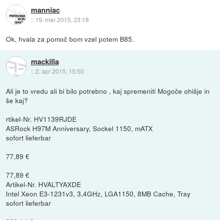
manniac
::
19. mar 2015, 23:18
Ok, hvala za pomoč bom vzel potem B85.
mackilla
::
2. apr 2015, 15:50
Ali je to vredu ali bi bilo potrebno , kaj spremeniti Mogoče ohišje in
še kaj?
rtikel-Nr. HV1139RJDE
ASRock H97M Anniversary, Sockel 1150, mATX
sofort lieferbar
77,89 €
77,89 €
Artikel-Nr. HVALTYAXDE
Intel Xeon E3-1231v3, 3,4GHz, LGA1150, 8MB Cache, Tray
sofort lieferbar