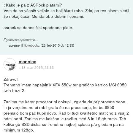
>Kako je pa z ASRock platami?
Vem da so včasih veljale za bolj škart robo. Zdaj pa res nisem sledil
že nekaj časa. Menda ok z dobrimi cenami.
asrock so danes čist spodobne plate.
Zgodovina sprememb…
spremenil:
iloveboobz
(
26. feb 2015 ob 12:35
)
manniac
::
18. mar 2015, 21:13
Zdravo!
Trenutno imam napajalnik XFX 550w ter grafično kartico MSI 6950
twin frozr 2.
Zanima me kater procesor bi dokupil, zgleda da priporocate xeon,
in ja verjetno ne bi rabil grafe še na procesorju, ko bo 6950
premalo bom pač kupil novo. Rad bi tudi kvalitetno matično z vsaj 2
hdmi porti. Zanima me kakšna je razlika med 8 in 16 gb rama. Teh
koliko gb SSD diska se trenutno najbolj splaca p/p gledam pa na
minimum 128gb.