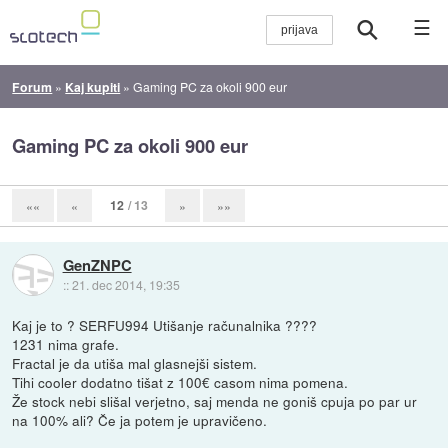
☰
Forum
»
Kaj kupiti
»
Gaming PC za okoli 900 eur
Gaming PC za okoli 900 eur
12
/ 13
««
«
»
»»
GenZNPC
::
21. dec 2014, 19:35
Kaj je to ? SERFU994 Utišanje računalnika ????
1231 nima grafe.
Fractal je da utiša mal glasnejši sistem.
Tihi cooler dodatno tišat z 100€ casom nima pomena.
Že stock nebi slišal verjetno, saj menda ne goniš cpuja po par ur
na 100% ali? Če ja potem je upravičeno.