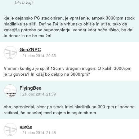
kdo še kaj?
kje je dejansko PC stacioniran, je vprašanje, ampak 3000rpm stock
hladilnika se sliši, Define R4 je vrhunsko ohišje in utiša, tako da
zmanjša potrebo po supercoolerju, vendar kdor hoče tišino, bo dal
ta denar in ne bo mu žal
GenZNPC
::
21. dec 2014, 20:35
V enem konfigu je spirit 12cm v drugem mugen. O kakih 3000rpm
je tu govora? In kdaj bo delalo na 3000rpm?
FlyingBee
::
21. dec 2014, 21:39
aha, spregledal, sicer pa stock Intel hladilnik na 300 rpm ni nobena
redkost, še posebaj med majem in septembrom
psyke
::
21. dec 2014, 21:48