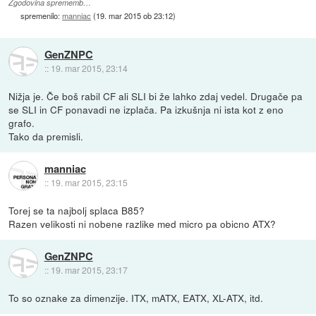
Zgodovina sprememb…
spremenilo:
manniac
(
19. mar 2015 ob 23:12
)
GenZNPC
::
19. mar 2015, 23:14
Nižja je. Če boš rabil CF ali SLI bi že lahko zdaj vedel. Drugače pa
se SLI in CF ponavadi ne izplača. Pa izkušnja ni ista kot z eno
grafo.
Tako da premisli.
manniac
::
19. mar 2015, 23:15
Torej se ta najbolj splaca B85?
Razen velikosti ni nobene razlike med micro pa obicno ATX?
GenZNPC
::
19. mar 2015, 23:17
To so oznake za dimenzije. ITX, mATX, EATX, XL-ATX, itd.