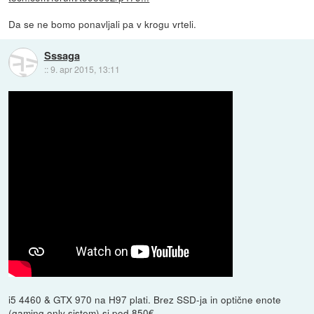
Da se ne bomo ponavljali pa v krogu vrteli.
Sssaga
::
9. apr 2015, 13:11
i5 4460 & GTX 970 na H97 plati. Brez SSD-ja in optične enote
(gaming only sistem) si pod 850€