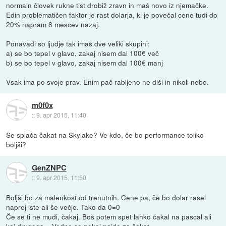
normaln človek rukne tist drobiž zravn in maš novo iz njemačke.
Edin problematičen faktor je rast dolarja, ki je povečal cene tudi do
20% napram 8 mescev nazaj.
Ponavadi so ljudje tak imaš dve veliki skupini:
a) se bo tepel v glavo, zakaj nisem dal 100€ več
b) se bo tepel v glavo, zakaj nisem dal 100€ manj
Vsak ima po svoje prav. Enim pač rabljeno ne diši in nikoli nebo.
m0f0x
::
9. apr 2015, 11:40
Se splača čakat na Skylake? Ve kdo, če bo performance toliko
boljši?
GenZNPC
::
9. apr 2015, 11:50
Boljši bo za malenkost od trenutnih. Cene pa, če bo dolar rasel
naprej iste ali še večje. Tako da 0=0
Če se ti ne mudi, čakaj. Boš potem spet lahko čakal na pascal ali