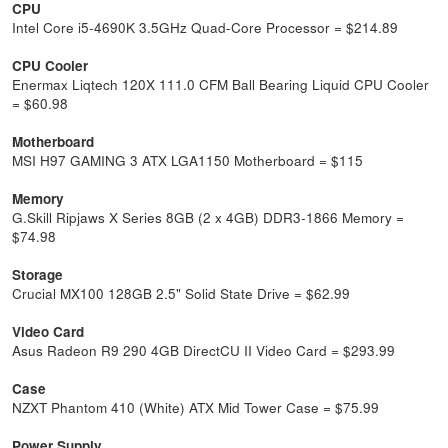
CPU
Intel Core i5-4690K 3.5GHz Quad-Core Processor = $214.89
CPU Cooler
Enermax Liqtech 120X 111.0 CFM Ball Bearing Liquid CPU Cooler
= $60.98
Motherboard
MSI H97 GAMING 3 ATX LGA1150 Motherboard = $115
Memory
G.Skill Ripjaws X Series 8GB (2 x 4GB) DDR3-1866 Memory =
$74.98
Storage
Crucial MX100 128GB 2.5" Solid State Drive = $62.99
Video Card
Asus Radeon R9 290 4GB DirectCU II Video Card = $293.99
Case
NZXT Phantom 410 (White) ATX Mid Tower Case = $75.99
Power Supply