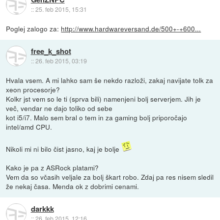
::
25. feb 2015, 15:31
Poglej zalogo za:
http://www.hardwareversand.de/500+-+600...
free_k_shot
::
26. feb 2015, 03:19
Hvala vsem. A mi lahko sam še nekdo razloži, zakaj navijate tolk za
xeon procesorje?
Kolkr jst vem so le ti (sprva bili) namenjeni bolj serverjem. Jih je
več, vendar ne dajo toliko od sebe
kot i5/i7. Malo sem bral o tem in za gaming bolj priporočajo
intel/amd CPU.
Nikoli mi ni bilo čist jasno, kaj je bolje
Kako je pa z ASRock platami?
Vem da so včasih veljale za bolj škart robo. Zdaj pa res nisem sledil
že nekaj časa. Menda ok z dobrimi cenami.
darkkk
::
26. feb 2015, 12:16