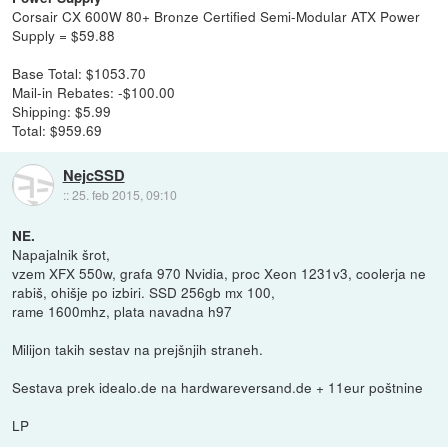
Corsair CX 600W 80+ Bronze Certified Semi-Modular ATX Power
Supply = $59.88
Base Total: $1053.70
Mail-in Rebates: -$100.00
Shipping: $5.99
Total: $959.69
NejcSSD
::
25. feb 2015, 09:10
NE.
Napajalnik šrot,
vzem XFX 550w, grafa 970 Nvidia, proc Xeon 1231v3, coolerja ne
rabiš, ohišje po izbiri. SSD 256gb mx 100,
rame 1600mhz, plata navadna h97
Milijon takih sestav na prejšnjih straneh.
Sestava prek idealo.de na hardwareversand.de + 11eur poštnine
LP