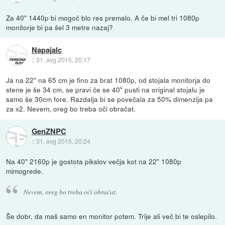
Za 40" 1440p bi mogoč blo res premalo. A če bi mel tri 1080p
monitorje bi pa šel 3 metre nazaj?
Napajalc
::
31. avg 2015, 20:17
Ja na 22" na 65 cm je fino za brat 1080p, od stojala monitorja do
stene je še 34 cm, se pravi če se 40" pusti na original stojalu je
samo še 30cm fore. Razdalja bi se povečala za 50% dimenzija pa
za x2. Nevem, oreg bo treba oči obračat.
GenZNPC
::
31. avg 2015, 20:24
Na 40" 2160p je gostota pikslov večja kot na 22" 1080p
mimogrede.
Nevem, oreg bo treba oči obračat.
Še dobr, da maš samo en monitor potem. Trije ali več bi te oslepilo.