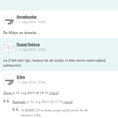
iloveboobz
::
1. sep 2015, 10:03
Še 60fps ne doseže...
SuperVeloce
::
1. sep 2015, 10:05
na 2 leti stari igri, katera že ob izzidu ni bila ravno med najbolj
zahtevnimi
D3m
::
1. sep 2015, 10:30
Truga
je
31. avg 2015 ob 18:51
izjavil
:
Napajalc
je
31. avg 2015 ob 17:52
izjavil
:
O HDMI 2.0 se bomo pogovarjali pa ko bo 4k
monitor 150e.