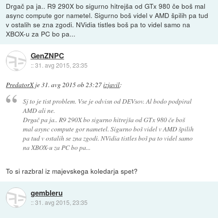
Drgač pa ja.. R9 290X bo sigurno hitrejša od GTx 980 če boš mal
async compute gor nametel. Sigurno boš videl v AMD špilih pa tud
v ostalih se zna zgodi. NVidia tistles boš pa to videl samo na
XBOX-u za PC bo pa...
GenZNPC
::
31. avg 2015, 23:35
PredatorX
je
31. avg 2015 ob 23:27
izjavil
:
Sj to je tist problem. Vse je odvisn od DEVsov. Al bodo podpiral
AMD ali ne.
Drgač pa ja.. R9 290X bo sigurno hitrejša od GTx 980 če boš
mal async compute gor nametel. Sigurno boš videl v AMD špilih
pa tud v ostalih se zna zgodi. NVidia tistles boš pa to videl samo
na XBOX-u za PC bo pa...
To si razbral iz majevskega koledarja spet?
gembleru
::
31. avg 2015, 23:35