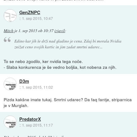
GenZNPC
::
1. sep 2015, 10:47
Mitch
je
1. sep 2015 ob 10:37
izjavil
:
Edino kar jih še drži nad gladino je cena. Zdaj bi morala Nvidia
znižat ceno svojih kartic in jim zadat smrtni udarec...
To se nebo zgodilo, ker nvidia tega noče.
- Slaba konkurenca je še vedno boljša, kot nobena za njih.
D3m
::
1. sep 2015, 11:02
Pizda kakšne imate tukaj. Smrtni udarec? Da faq fantje, striparnica
je v Murglah.
PredatorX
::
1. sep 2015, 11:17