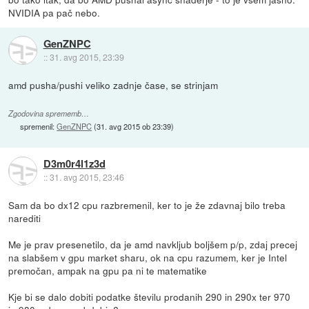
NVIDIA pa pač nebo.
GenZNPC
::
31. avg 2015, 23:39
amd pusha/pushi veliko zadnje čase, se strinjam
Zgodovina sprememb…
spremenil:
GenZNPC
(
31. avg 2015 ob 23:39
)
D3m0r4l1z3d
::
31. avg 2015, 23:46
Sam da bo dx12 cpu razbremenil, ker to je že zdavnaj bilo treba
narediti
Me je prav presenetilo, da je amd navkljub boljšem p/p, zdaj precej
na slabšem v gpu market sharu, ok na cpu razumem, ker je Intel
premočan, ampak na gpu pa ni te matematike
Kje bi se dalo dobiti podatke številu prodanih 290 in 290x ter 970