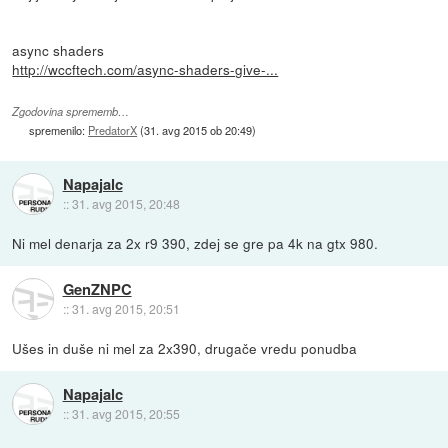
async shaders
http://wccftech.com/async-shaders-give-...
Zgodovina sprememb…
spremenilo:
PredatorX
(
31. avg 2015 ob 20:49
)
Napajalc
::
31. avg 2015, 20:48
Ni mel denarja za 2x r9 390, zdej se gre pa 4k na gtx 980.
GenZNPC
::
31. avg 2015, 20:51
Ušes in duše ni mel za 2x390, drugače vredu ponudba
Napajalc
::
31. avg 2015, 20:55