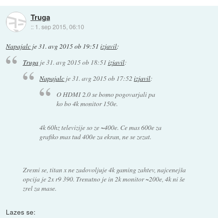
Truga
::
1. sep 2015, 06:10
Napajalc
je
31. avg 2015 ob 19:51
izjavil
:
Truga
je
31. avg 2015 ob 18:51
izjavil
:
Napajalc
je
31. avg 2015 ob 17:52
izjavil
:
O HDMI 2.0 se bomo pogovarjali pa
ko bo 4k monitor 150e.
4k 60hz televizije so ze ~400e. Ce mas 600e za
grafiko mas tud 400e za ekran, ne se zezat.
Zresni se, titan x ne zadovoljuje 4k gaming zahtev, najcenejša
opcija je 2x r9 390. Trenutno je in 2k monitor ~200e, 4k ni še
zrel za mase.
Lazes se: