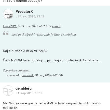
in 980 v danem obdobju?
PredatorX
::
31. avg 2015, 23:49
GenZNPC
je
31. avg 2015 ob 23:39
izjavil
:
amd pusha/pushi veliko zadnje čase, se strinjam
Kaj ti ni všeč 3.5Gb VRAMA?
Če ti NVIDIA laže nonstop... jaj .. kaj so ti zdej še AC shaderje....
Zgodovina sprememb…
spremenilo:
PredatorX
(
31. avg 2015 ob 23:50
)
gembleru
::
1. sep 2015, 00:18
Ma Nvidya sere govna, edin AMDju lahk zaupaš da nrdi mašino
tejk se če