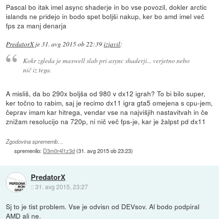
Pascal bo itak imel async shaderje in bo vse povozil, dokler arctic
islands ne pridejo in bodo spet boljši nakup, ker bo amd imel več
fps za manj denarja
PredatorX
je
31. avg 2015 ob 22:39
izjavil
:
Kokr zgleda je maxwell slab pri async shaderji... verjetno nebo
nič iz tega.
A misliš, da bo 290x boljša od 980 v dx12 igrah? To bi bilo super,
ker točno to rabim, saj je recimo dx11 igra gta5 omejena s cpu-jem,
čeprav imam kar hitrega, vendar vse na najvišjih nastavitvah in če
znižam resolucijo na 720p, ni nič več fps-je, kar je žalpst pd dx11
Zgodovina sprememb…
spremenilo:
D3m0r4l1z3d
(
31. avg 2015 ob 23:23
)
PredatorX
::
31. avg 2015, 23:27
Sj to je tist problem. Vse je odvisn od DEVsov. Al bodo podpiral
AMD ali ne.