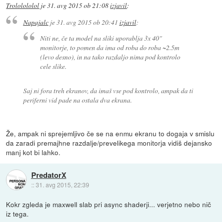
Trololololol
je
31. avg 2015 ob 21:08
izjavil
:
Napajalc
je
31. avg 2015 ob 20:41
izjavil
:
Niti ne, če ta model na sliki uporablja 3x 40"
monitorje, to pomen da ima od roba do roba ~2.5m
(levo desno), in na tako razdaljo nima pod kontrolo
cele slike.
Saj ni fora treh ekranov, da imaš vse pod kontrolo, ampak da ti
periferni vid pade na ostala dva ekrana.
Že, ampak ni sprejemljivo če se na enmu ekranu to dogaja v smislu
da zaradi premajhne razdalje/prevelikega monitorja vidiš dejansko
manj kot bi lahko.
PredatorX
::
31. avg 2015, 22:39
Kokr zgleda je maxwell slab pri async shaderji... verjetno nebo nič
iz tega.