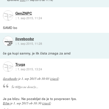
GenZNPC
::
1. sep 2015, 11:24
SAMD bo
iloveboobz
::
1. sep 2015, 11:28
če ga kupi sammy, je itk čista zmaga za amd
Truga
::
1. sep 2015, 13:24
iloveboobz
je
1. sep 2015 ob 10:03
izjavil
:
Še 60fps ne doseže...
Je pa blizu. Ne pozabljat da je to povprecen fps.
D3m
je
1. sep 2015 ob 10:30
izjavil
: