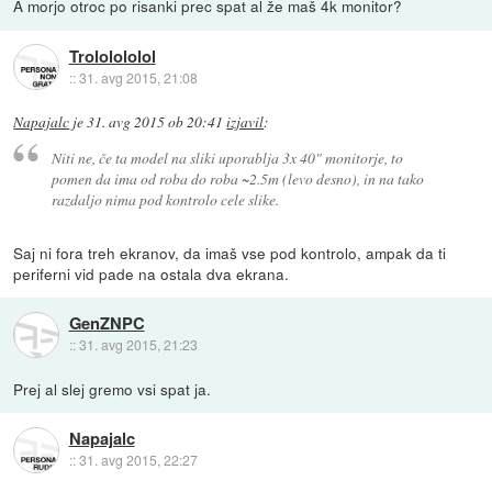
A morjo otroc po risanki prec spat al že maš 4k monitor?
Trololololol
::
31. avg 2015, 21:08
Napajalc
je
31. avg 2015 ob 20:41
izjavil
:
Niti ne, če ta model na sliki uporablja 3x 40" monitorje, to
pomen da ima od roba do roba ~2.5m (levo desno), in na tako
razdaljo nima pod kontrolo cele slike.
Saj ni fora treh ekranov, da imaš vse pod kontrolo, ampak da ti
periferni vid pade na ostala dva ekrana.
GenZNPC
::
31. avg 2015, 21:23
Prej al slej gremo vsi spat ja.
Napajalc
::
31. avg 2015, 22:27