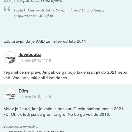
D3m
je
1. sep 2015 ob 11:02
izjavil
:
Pizda kakšne imate tukaj. Smrtni udarec? Da faq fantje,
striparnica je v Murglah.
LoL pravjo, da je AMD že mrtev od leta 2011.
iloveboobz
::
1. sep 2015, 11:18
Tega nihče ne pravi. Ampak če ga bojo takle sral, jih do 2021 nebo
več. Vsaj ne v taki obliki kot danes
D3m
::
1. sep 2015, 11:18
Mrtev je že od, kar je začel s poslom. O celo osebno menje 2021
xD. Ok ok tudi jaz se grem to igro. Ne bo ga več do 2016.
Zgodovina sprememb…
spremenil:
D3m
(
1. sep 2015 ob 11:19
)