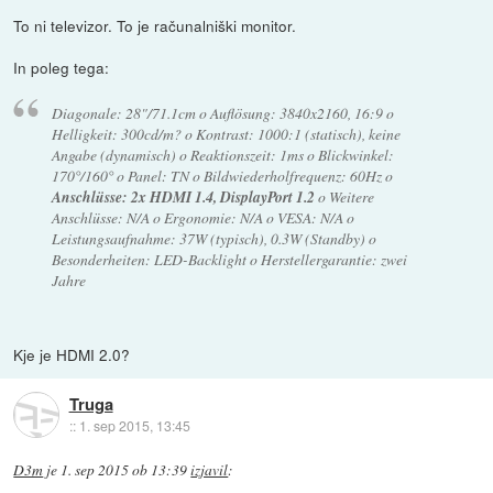
To ni televizor. To je računalniški monitor.
In poleg tega:
Diagonale: 28"/71.1cm o Auflösung: 3840x2160, 16:9 o
Helligkeit: 300cd/m? o Kontrast: 1000:1 (statisch), keine
Angabe (dynamisch) o Reaktionszeit: 1ms o Blickwinkel:
170°/160° o Panel: TN o Bildwiederholfrequenz: 60Hz o
Anschlüsse: 2x HDMI 1.4, DisplayPort 1.2
o Weitere
Anschlüsse: N/A o Ergonomie: N/A o VESA: N/A o
Leistungsaufnahme: 37W (typisch), 0.3W (Standby) o
Besonderheiten: LED-Backlight o Herstellergarantie: zwei
Jahre
Kje je HDMI 2.0?
Truga
::
1. sep 2015, 13:45
D3m
je
1. sep 2015 ob 13:39
izjavil
: