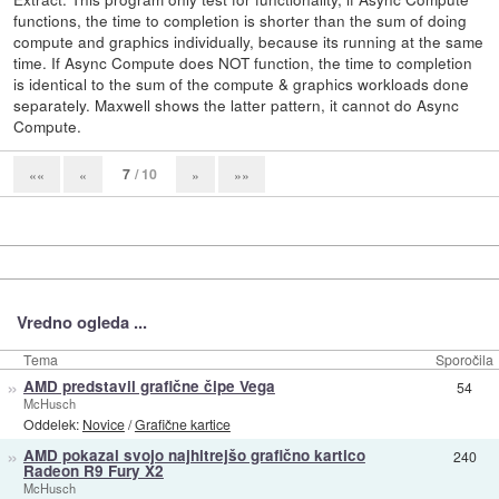
functions, the time to completion is shorter than the sum of doing
compute and graphics individually, because its running at the same
time. If Async Compute does NOT function, the time to completion
is identical to the sum of the compute & graphics workloads done
separately. Maxwell shows the latter pattern, it cannot do Async
Compute.
7
/ 10
««
«
»
»»
Vredno ogleda ...
Tema
Sporočila
»
AMD predstavil grafične čipe Vega
54
McHusch
Oddelek:
Novice
/
Grafične kartice
»
AMD pokazal svojo najhitrejšo grafično kartico
240
Radeon R9 Fury X2
McHusch