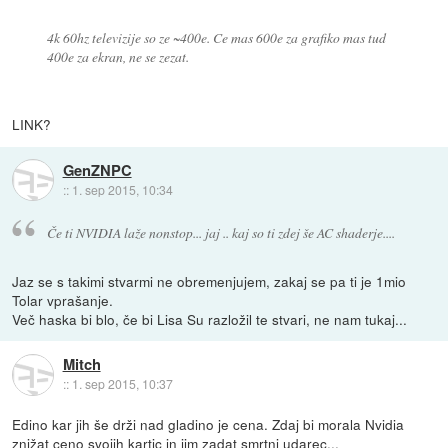
4k 60hz televizije so ze ~400e. Ce mas 600e za grafiko mas tud
400e za ekran, ne se zezat.
LINK?
GenZNPC
::
1. sep 2015, 10:34
Če ti NVIDIA laže nonstop... jaj .. kaj so ti zdej še AC shaderje....
Jaz se s takimi stvarmi ne obremenjujem, zakaj se pa ti je 1mio
Tolar vprašanje.
Več haska bi blo, če bi Lisa Su razložil te stvari, ne nam tukaj...
Mitch
::
1. sep 2015, 10:37
Edino kar jih še drži nad gladino je cena. Zdaj bi morala Nvidia
znižat ceno svojih kartic in jim zadat smrtni udarec...