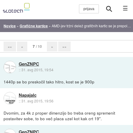
☰
Novice
»
Grafične kartice
»
AMD-jev tržni delež grafičnih kartic se je prepolovil
7
/ 10
««
«
»
»»
GenZNPC
::
31. avg 2015, 19:54
1440p se bo preskočil tako hitro, kost se je 900p
Napajalc
::
31. avg 2015, 19:56
Dvomim, za 4k z proper dimenzijo bo treba oreng spremenit
postavitev sobe, to bo več placa uzel kot kak crt 19".
GenZNPC