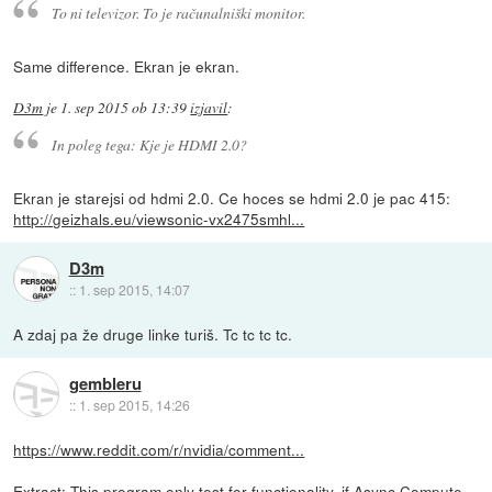
To ni televizor. To je računalniški monitor.
Same difference. Ekran je ekran.
D3m
je
1. sep 2015 ob 13:39
izjavil
:
In poleg tega: Kje je HDMI 2.0?
Ekran je starejsi od hdmi 2.0. Ce hoces se hdmi 2.0 je pac 415:
http://geizhals.eu/viewsonic-vx2475smhl...
D3m
::
1. sep 2015, 14:07
A zdaj pa že druge linke turiš. Tc tc tc tc.
gembleru
::
1. sep 2015, 14:26
https://www.reddit.com/r/nvidia/comment...
Extract: This program only test for functionality, if Async Compute