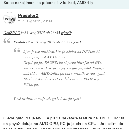
Samo nekaj imam za pripomnit v ta tred, AMD 4 lyf.
PredatorX
::
31. avg 2015, 23:38
GenZNPC
je
31. avg 2015 ob 23:35
izjavil
:
PredatorX
je
31. avg 2015 ob 23:27
izjavil
:
Sj to je tist problem. Vse je odvisn od DEVsov. Al
bodo podpiral AMD ali ne.
Drgač pa ja.. R9 290X bo sigurno hitrejša od GTx
980 če boš mal async compute gor nametel. Sigurno
boš videl v AMD špilih pa tud v ostalih se zna zgodi.
NVidia tistles boš pa to videl samo na XBOX-u za
PC bo pa...
To si razbral iz majevskega koledarja spet?
Glede nato, da je NVIDIA pistila nekatere feature na XBOX... kot ta
da physX deluje na AMD GPU, PC-ju je bla na CPU.. Ja mislim, da
bo tako itak, da bo AMD pushal async shaderje - to je vsem jasno.