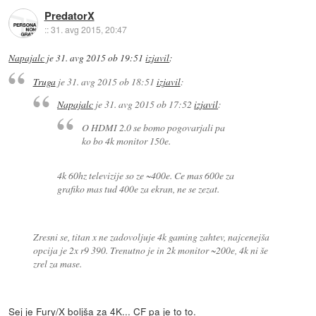
PredatorX
::
31. avg 2015, 20:47
Napajalc
je
31. avg 2015 ob 19:51
izjavil
:
Truga
je
31. avg 2015 ob 18:51
izjavil
:
Napajalc
je
31. avg 2015 ob 17:52
izjavil
:
O HDMI 2.0 se bomo pogovarjali pa
ko bo 4k monitor 150e.
4k 60hz televizije so ze ~400e. Ce mas 600e za
grafiko mas tud 400e za ekran, ne se zezat.
Zresni se, titan x ne zadovoljuje 4k gaming zahtev, najcenejša
opcija je 2x r9 390. Trenutno je in 2k monitor ~200e, 4k ni še
zrel za mase.
Sej je Fury/X boljša za 4K... CF pa je to to.