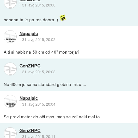
::
31. avg 2015, 20:00
hahaha ta je pa res dobra :)
Napajalc
::
31. avg 2015, 20:02
A ti si nabit na 50 cm od 40" monitorja?
GenZNPC
::
31. avg 2015, 20:03
Ne 60cm je samo standard globina mize....
Napajalc
::
31. avg 2015, 20:04
Se pravi meter do oči max, men se zdi neki mal to.
GenZNPC
::
31. avg 2015, 20:11