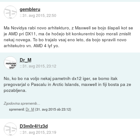
gembleru
::
31. avg 2015, 22:50
Ma Novidya rabi novo arhitekturo, z Maxwell se bojo šlapali kot se
je AMD pri DX11, ma če hočejo bit konkurentni bojo morali zmislit
nekaj novega. To bo trajalo vsaj eno leto, da bojo spravili novo
arhitekutro vn. AMD 4 lyf yo.
Dr_M
::
31. avg 2015, 23:12
No, ko bo na voljo nekaj pametnih dx12 iger, se bomo itak
pregovarjal o Pascalu in Arctic Islands, maxwell in fiji bosta pa ze
pozabljena.
Zgodovina sprememb…
spremenil:
Dr_M
(
31. avg 2015 ob 23:12
)
D3m0r4l1z3d
::
31. avg 2015, 23:19