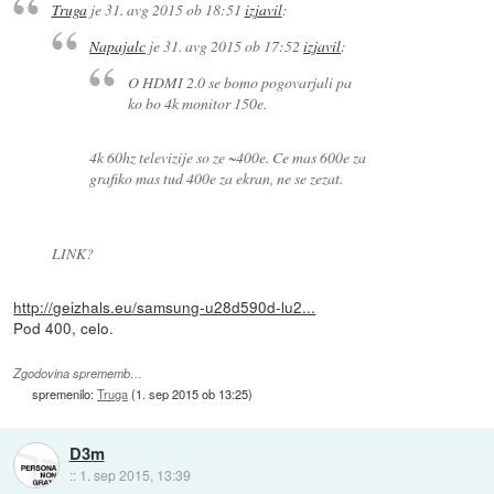
Truga
je
31. avg 2015 ob 18:51
izjavil
:
Napajalc
je
31. avg 2015 ob 17:52
izjavil
:
O HDMI 2.0 se bomo pogovarjali pa
ko bo 4k monitor 150e.
4k 60hz televizije so ze ~400e. Ce mas 600e za
grafiko mas tud 400e za ekran, ne se zezat.
LINK?
http://geizhals.eu/samsung-u28d590d-lu2...
Pod 400, celo.
Zgodovina sprememb…
spremenilo:
Truga
(
1. sep 2015 ob 13:25
)
D3m
::
1. sep 2015, 13:39