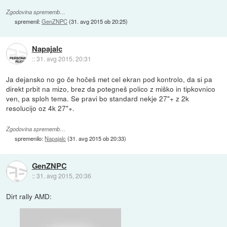
Zgodovina sprememb…
spremenil:
GenZNPC
(
31. avg 2015 ob 20:25
)
Napajalc
::
31. avg 2015, 20:31
Ja dejansko no go če hočeš met cel ekran pod kontrolo, da si pa
direkt prbit na mizo, brez da potegneš polico z miško in tipkovnico
ven, pa sploh tema. Se pravi bo standard nekje 27"+ z 2k
resolucijo oz 4k 27"+.
Zgodovina sprememb…
spremenilo:
Napajalc
(
31. avg 2015 ob 20:33
)
GenZNPC
::
31. avg 2015, 20:36
Dirt rally AMD: