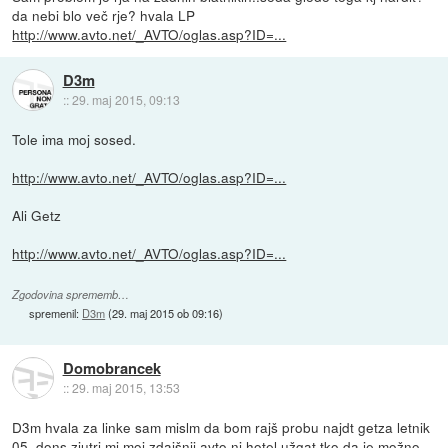
da nebi blo več rje? hvala LP
http://www.avto.net/_AVTO/oglas.asp?ID=...
D3m
::
29. maj 2015, 09:13
Tole ima moj sosed.
http://www.avto.net/_AVTO/oglas.asp?ID=...
Ali Getz
http://www.avto.net/_AVTO/oglas.asp?ID=...
Zgodovina sprememb…
spremenil:
D3m
(
29. maj 2015 ob 09:16
)
Domobrancek
::
29. maj 2015, 13:53
D3m hvala za linke sam mislm da bom rajš probu najdt getza letnik
05..dons zjutri mi moj zdajšnji avto ni hotel užgat tko da je možno