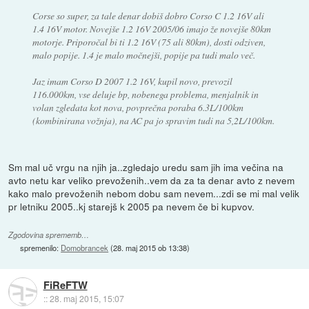
Corse so super, za tale denar dobiš dobro Corso C 1.2 16V ali
1.4 16V motor. Novejše 1.2 16V 2005/06 imajo že novejše 80km
motorje. Priporočal bi ti 1.2 16V (75 ali 80km), dosti odziven,
malo popije. 1.4 je malo močnejši, popije pa tudi malo več.
Jaz imam Corso D 2007 1.2 16V, kupil novo, prevozil
116.000km, vse deluje bp, nobenega problema, menjalnik in
volan zgledata kot nova, povprečna poraba 6.3L/100km
(kombinirana vožnja), na AC pa jo spravim tudi na 5,2L/100km.
Sm mal uč vrgu na njih ja..zgledajo uredu sam jih ima večina na
avto netu kar veliko prevoženih..vem da za ta denar avto z nevem
kako malo prevoženih nebom dobu sam nevem...zdi se mi mal velik
pr letniku 2005..kj starejš k 2005 pa nevem če bi kupvov.
Zgodovina sprememb…
spremenilo:
Domobrancek
(
28. maj 2015 ob 13:38
)
FiReFTW
::
28. maj 2015, 15:07