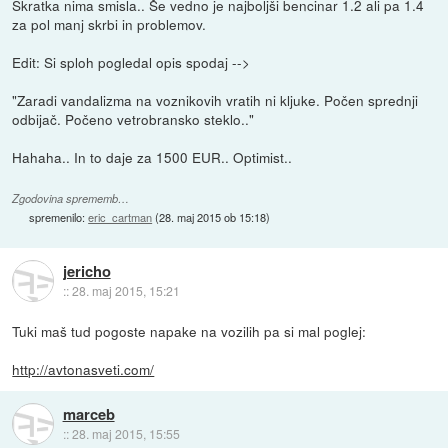
Skratka nima smisla.. Še vedno je najboljši bencinar 1.2 ali pa 1.4
za pol manj skrbi in problemov.
Edit: Si sploh pogledal opis spodaj -->
"Zaradi vandalizma na voznikovih vratih ni kljuke. Počen sprednji
odbijač. Počeno vetrobransko steklo.."
Hahaha.. In to daje za 1500 EUR.. Optimist..
Zgodovina sprememb…
spremenilo:
eric_cartman
(
28. maj 2015 ob 15:18
)
jericho
::
28. maj 2015, 15:21
Tuki maš tud pogoste napake na vozilih pa si mal poglej:
http://avtonasveti.com/
marceb
::
28. maj 2015, 15:55