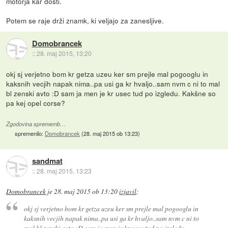
motorja kar dosti.
Potem se raje drži znamk, ki veljajo za zanesljive.
Domobrancek
::
28. maj 2015, 13:20
okj sj verjetno bom kr getza uzeu ker sm prejle mal pogooglu in
kaksnih vecjih napak nima..pa usi ga kr hvaljo..sam nvm c ni to mal
bl zenski avto :D sam ja men je kr usec tud po izgledu. Kakšne so
pa kej opel corse?
Zgodovina sprememb…
spremenilo:
Domobrancek
(
28. maj 2015 ob 13:23
)
sandmat
::
28. maj 2015, 13:23
Domobrancek
je
28. maj 2015 ob 13:20
izjavil
:
okj sj verjetno bom kr getza uzeu ker sm prejle mal pogooglu in
kaksnih vecjih napak nima..pa usi ga kr hvaljo..sam nvm c ni to
mal bl zenski avto :D sam ja men je kr usec tud po izgledu.