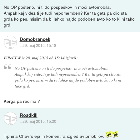
No OP pošteno, ni ti do pospeškov in moči avtomobila.
Ampak kaj videz ti je tudi nepomemben? Ker ta getz pa clio sta
grda ko pes, mislim da bi lahko najdo podoben avto ko to ki ni tako
grd.
Domobrancek
::
29. maj 2015, 15:18
FiReFTW
je
29. maj 2015 ob 15:14
izjavil
:
No OP pošteno, ni ti do pospeškov in moči avtomobila.
Ampak kaj videz ti je tudi nepomemben? Ker ta getz pa clio sta
grda ko pes, mislim da bi lahko najdo podoben avto ko to ki ni
tako grd.
Kerga pa recimo ?
Roadkill
::
29. maj 2015, 15:30
Tip ima Chevroleja in komentira izgled avtomobilov.