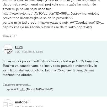
da bo treba avto menat mal prej kokr sm na začetku mislu...še
zmeri mi je nekak najbl ušeč tale :
http://www.avto.net/_AVTO/ad.asp?ID=968...
čeprov ma verjetno
prevertene kilometre(kako se da to preverit??)
pa tale mi je tud uredu:
http://www.avto.net/_AVTO/oglas.asp?ID=...
čeprov ima rjo na zadnih blatnikih (se da to kako popravit?)
Hvala LP
D3m
::
29. maj 2015, 13:59
To se moraš pa sam odločiti. Za tvoje potrebe je 100% bencinar.
Recimo za soseda vem, da ima v redu ponudbo avtomobilov in
sem ti tudi dal link do cliota, ker ima 75 konjev. S tem, da ima
možnost na obroke.
Zgodovina sprememb…
spremenil:
D3m
(
29. maj 2015 ob 14:03
)
matobeli
::
29. maj 2015, 14:36