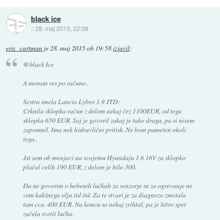
black ice
::
28. maj 2015, 22:38
eric_cartman
je
28. maj 2015 ob 19:58
izjavil
:
@black Ice
A moram res po račune..
Sestra imela Lancio Lybro 1.9 JTD:
Crknila sklopka račun z delom nekaj čez 1100EUR, od tega
sklopka 650 EUR. Saj je govoril zakaj je tako draga, pa si nisem
zapomnil. Ima nek hidravlični pritisk..Ne bom pameten okoli
tega..
Jst sem ob menjavi na svojemu Hyundaju 1.6 16V za sklopko
plačal celih 190 EUR, z delom je bilo 300.
Da ne govorim o hebenih lučkah za senzorje in za ogrevanje ne
vem kakšnega olja itd itd. Za te stvari je za diagnozo zmetala
tam cca. 400 EUR. Na koncu so nekaj zrihtal, pa je hitro spet
začela svetit lučka.