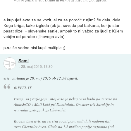
a kupuješ avto za se vozit, al za se poročit z njim? če dela, dela.
Koga briga, kako izgleda (ok ja, seveda pol balkana, ker je star
pasat dizel = slovenske sanje, ampak to ni važno za ljudi z IQjem
večjim od porabe njihovega avta)
p.s.: še vedno nisi kupil multiple ;)
Sami
::
28. maj 2015, 13:30
eric_cartman
je
28. maj 2015 ob 12:58
izjavil
:
@FEEL IT
Poceni so z razlogom.. Moj avto je nekaj časa hodil na servise na
Ahac&CO v Mali Loki pri Domžalah.. On sicer trži Suzukije in
je uradni zastopnik za Chevrolet.
Ko sem imel avto na servisu so mi ponavadi dali nadomestni
avto Chevrolet Aveo. Glede na 1.2 mašino popije ogromno (od