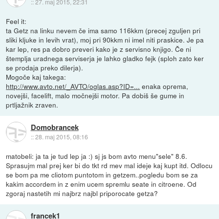
::
27. maj 2015, 22:31
Feel it:
ta Getz na linku nevem če ima samo 116kkm (precej zguljen pri
sliki kljuke in levih vrat), moj pri 90kkm ni imel niti praskice. Je pa
kar lep, res pa dobro preveri kako je z servisno knjigo. Če ni
štemplja uradnega serviserja je lahko gladko fejk (sploh zato ker
se prodaja preko dilerja).
Mogoče kaj takega:
http://www.avto.net/_AVTO/oglas.asp?ID=...
enaka oprema,
novejši, facelift, malo močnejši motor. Pa dobiš še gume in
prtljažnik zraven.
Domobrancek
::
28. maj 2015, 08:16
matobeli: ja ta je tud lep ja :) sj js bom avto menu"sele" 8.6.
Sprasujm mal prej ker bi do tkt rd mev mal ideje kaj kupt itd. Odlocu
se bom pa me cliotom puntotom in getzem..pogledu bom se za
kakim accordem in z enim ucem spremlu seate in citroene. Od
zgoraj nastetih mi najbrz najbl priporocate getza?
francek1