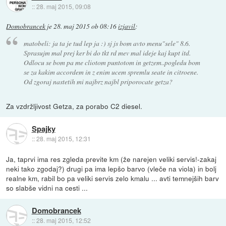
::
28. maj 2015, 09:08
Domobrancek
je
28. maj 2015 ob 08:16
izjavil
:
matobeli: ja ta je tud lep ja :) sj js bom avto menu"sele" 8.6.
Sprasujm mal prej ker bi do tkt rd mev mal ideje kaj kupt itd.
Odlocu se bom pa me cliotom puntotom in getzem..pogledu bom
se za kakim accordem in z enim ucem spremlu seate in citroene.
Od zgoraj nastetih mi najbrz najbl priporocate getza?
Za vzdržljivost Getza, za porabo C2 diesel.
Spajky
::
28. maj 2015, 12:31
Ja, taprvi ima res zgleda previte km (že narejen veliki servis!-zakaj
neki tako zgodaj?) drugi pa ima lepšo barvo (vleče na viola) in bolj
realne km, rabil bo pa veliki servis zelo kmalu ... avti temnejših barv
so slabše vidni na cesti ...
Domobrancek
::
28. maj 2015, 12:52