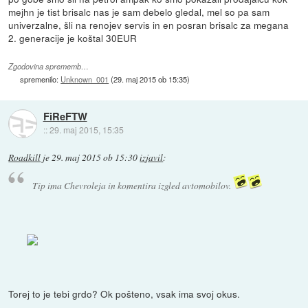
mejhn je tist brisalc nas je sam debelo gledal, mel so pa sam
univerzalne, šli na renojev servis in en posran brisalc za megana
2. generacije je koštal 30EUR
Zgodovina sprememb…
spremenilo:
Unknown_001
(
29. maj 2015 ob 15:35
)
FiReFTW
::
29. maj 2015, 15:35
Roadkill
je
29. maj 2015 ob 15:30
izjavil
:
Tip ima Chevroleja in komentira izgled avtomobilov.
Torej to je tebi grdo? Ok pošteno, vsak ima svoj okus.