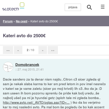
☰
Forum
»
Na cesti
»
Kateri avto do 2500€
Kateri avto do 2500€
2
/ 10
««
«
»
»»
Domobrancek
::
27. maj 2015, 21:41
Dacie sandero za ta denar nism najdu..Citron c3 sicer zgleda ql
sam je nekak slaba karma to ker sm pred letom in pov imel nesrečo
v kateri se je vame zaletu (sicer po moji krivdi) lih c3..tko da ja :D
sam useen ih bom pozornu spremlu če pride kak bolj uredu..še
najbolj ušeč pa mi je hyundai getz (sploh tale mi zgleda bomba..
http://www.avto.net/_AVTO/oglas.asp?ID=...
) tko da bo verjetno
kar to moj nasledni avto. Pa mal bom še pogledu če bo kak accent