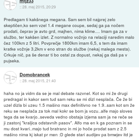
mtjz33
::
28. maj 2015, 20:29
Predlagam ti kakšnega megana. Sam sem bil najprej zelo
skeptičen,ko sem vzel 1.4 megane coupe, sedaj ga pa nočem
prodati, čeprav je avto grd, majhen, nima klime.... Imam ga za v
službo, ter kakšen izlet. Z normalno vožnjo na relaciji naredim malo
čez 100km z 5 litri. Povprečje 1800km imam 6,5, s tem da imam
kratke vožnje 3,2km v eno stran do službe (nekaj malega mesta).
Crkuje nič, pa še denar ti bo ostal za dopust, nekaj ga daš pa v
pujseka.
Domobrancek
::
28. maj 2015, 21:40
haha no ja vidm da se je mal debate razvnel. Kot so mi že drugi
predragal in kakor sem tud sam reku se mi dizl nesplača. Če že bi
uzel dizla bi uzeu 1.5 mašino max definitivno ne 1.9..sam kot sm že
reku se nesplača za tok mal kokr se bom js vozu..alfe majo sloves
tega da se kvarjo..seveda vedno obstaja izjema sam ja ne reče se
ji zastonj "kraljica odstavnih pasov". Alfo ma en k ga poznam in se
mu dost kvari..majo tud bratranc in mi jo hoče prodat sam z 2.5
mašino nima kj iskat pr men :D glede stari audijev pa bmwjev itd je