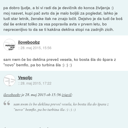
pa dobro ljudje, a bi vi radi da je devičnik do konca življenja :)
moj nasvet, kupi pač avto da je malo boljši za pogledat, lahko je
tudi star letnik, ženske itak ne znajo ločit. Dejstvo je da tudi če boš
dal še enkrat toliko za vsa popravila avta v prvem letu, bo
neprecenljivo to da se ti kakšna deklina stopi na zadnjih zicih.
iloveboobz
::
28. maj 2015, 15:56
sam nwm če bo deklina preveč vesela, ko bosta šla do špara z
"novo" bemflo, pa bo turbina šla :) :) :)
Vesoljc
::
28. maj 2015, 17:22
iloveboobz
je
28. maj 2015 ob 15:56
izjavil
:
sam nwm če bo deklina preveč vesela, ko bosta šla do špara z
"novo" bemflo, pa bo turbina šla :) :) :)