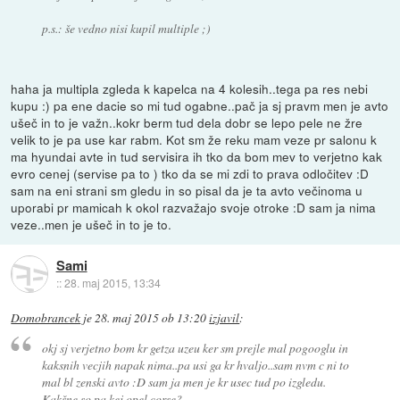
p.s.: še vedno nisi kupil multiple ;)
haha ja multipla zgleda k kapelca na 4 kolesih..tega pa res nebi
kupu :) pa ene dacie so mi tud ogabne..pač ja sj pravm men je avto
ušeč in to je važn..kokr berm tud dela dobr se lepo pele ne žre
velik to je pa use kar rabm. Kot sm že reku mam veze pr salonu k
ma hyundai avte in tud servisira ih tko da bom mev to verjetno kak
evro cenej (servise pa to ) tko da se mi zdi to prava odločitev :D
sam na eni strani sm gledu in so pisal da je ta avto večinoma u
uporabi pr mamicah k okol razvažajo svoje otroke :D sam ja nima
veze..men je ušeč in to je to.
Sami
::
28. maj 2015, 13:34
Domobrancek
je
28. maj 2015 ob 13:20
izjavil
:
okj sj verjetno bom kr getza uzeu ker sm prejle mal pogooglu in
kaksnih vecjih napak nima..pa usi ga kr hvaljo..sam nvm c ni to
mal bl zenski avto :D sam ja men je kr usec tud po izgledu.
Kakšne so pa kej opel corse?