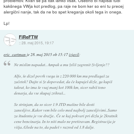
problemov. Kvari se pa itak lahko vsak. Osebno bi napisal tudi
kakšnega VWja kot predlog, pa raje ne bom ker so eni tu precej
alergični nanje, tak da ne bo spet kreganja okoli tega in onega.
Lp!
FiReFTW
::
28. maj 2015, 19:17
eric_cartman
je
28. maj 2015 ob 15:17
izjavil
:
Ne mislim napadat.. Ampak a mu želiš zagrenit življenje??
Alfo, še dizel povrh vsega in z 220 000 km mu predlagaš za
začetek? Dajte si že dopovedat, da če kupuješ dizle, ga kupiš
takrat, ko ima še vsaj manj kot 100k km, sicer rabiš tono
denarja, da vse skupaj zrihraš...
Se strinjam, da so sicer 1.9 JTD mašine bile dosti
zanesljive..Kakor vem bile celo med najbolj zanesljivimi..Samo
za študenta je vse dražje.. Če se kaj pokvari pri dizlu je 2kratnik
cene bencinarja. In to niti malo ne pretiravam. Registracija je
višja..Glede na to, da padeš v razred od 1.8 dalje.