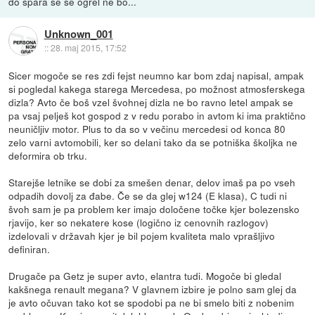
do spara se se ogrel ne bo...
Unknown_001
::
28. maj 2015, 17:52
Sicer mogoče se res zdi fejst neumno kar bom zdaj napisal, ampak
si pogledal kakega starega Mercedesa, po možnost atmosferskega
dizla? Avto če boš vzel švohnej dizla ne bo ravno letel ampak se
pa vsaj pelješ kot gospod z v redu porabo in avtom ki ima praktično
neuničljiv motor. Plus to da so v večinu mercedesi od konca 80
zelo varni avtomobili, ker so delani tako da se potniška školjka ne
deformira ob trku.
Starejše letnike se dobi za smešen denar, delov imaš pa po vseh
odpadih dovolj za đabe. Če se da glej w124 (E klasa), C tudi ni
švoh sam je pa problem ker imajo določene točke kjer bolezensko
rjavijo, ker so nekatere kose (logično iz cenovnih razlogov)
izdelovali v državah kjer je bil pojem kvaliteta malo vprašljivo
definiran.
Drugače pa Getz je super avto, elantra tudi. Mogoče bi gledal
kakšnega renault megana? V glavnem izbire je polno sam glej da
je avto očuvan tako kot se spodobi pa ne bi smelo biti z nobenim