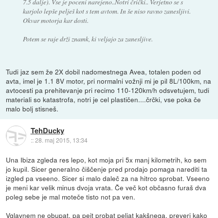
7.5 dalje). Vse je poceni narejeno..Notri črički.. Verjetno se s
karjolo lepše pelješ kot s tem avtom. In še niso ravno zanesljivi.
Okvar motorja kar dosti.
Potem se raje drži znamk, ki veljajo za zanesljive.
Tudi jaz sem že 2X dobil nadomestnega Avea, totalen poden od
avta, imel je 1.1 8V motor, pri normalni vožnji mi je pil 8L/100km, na
avtocesti pa prehitevanje pri recimo 110-120km/h odsvetujem, tudi
materiali so katastrofa, notri je cel plastičen....črčki, vse poka če
malo bolj stisneš.
TehDucky
::
28. maj 2015, 13:34
Una Ibiza zgleda res lepo, kot moja pri 5x manj kilometrih, ko sem
jo kupil. Sicer generalno čiščenje pred prodajo pomaga narediti ta
izgled pa vseeno. Sicer si malo daleč za na hitrco sprobat. Vseeno
je meni kar velik minus dvoja vrata. Če več kot občasno furaš dva
poleg sebe je mal moteče tisto not pa ven.
Vglavnem ne obupat, pa pejt probat peljat kakšnega, preveri kako