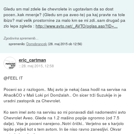
Gledu sm mal zdele še chevrolete in ugotavlam da so dost
pocen..kak mnenje? (Gledu sm pa aveo-te) pa kaj pravte na tole
ibizo? mal velik prostornine za malo km se mi zdi..sam drugač pa
zlo lepa zgleda :
http://www.avto.net/_AVTO/oglas.asp?ID=...
Zgodovina sprememb…
spremenilo:
Domobrancek
(
28. maj 2015 ob 12:56
)
eric_cartman
::
28. maj 2015, 12:58
@FEEL IT
Poceni so z razlogom.. Moj avto je nekaj časa hodil na servise na
Ahac&CO v Mali Loki pri Domžalah.. On sicer trži Suzukije in je
uradni zastopnik za Chevrolet.
Ko sem imel avto na servisu so mi ponavadi dali nadomestni avto
Chevrolet Aveo. Glede na 1.2 mašino popije ogromno (od 7.5
dalje). Vse je poceni narejeno..Notri črički.. Verjetno se s karjolo
lepše pelješ kot s tem avtom. In še niso ravno zanesljivi. Okvar