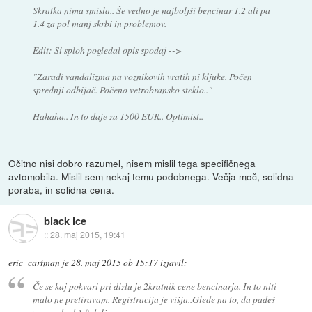
Skratka nima smisla.. Še vedno je najboljši bencinar 1.2 ali pa
1.4 za pol manj skrbi in problemov.
Edit: Si sploh pogledal opis spodaj -->
"Zaradi vandalizma na voznikovih vratih ni kljuke. Počen
sprednji odbijač. Počeno vetrobransko steklo.."
Hahaha.. In to daje za 1500 EUR.. Optimist..
Očitno nisi dobro razumel, nisem mislil tega specifičnega
avtomobila. Mislil sem nekaj temu podobnega. Večja moč, solidna
poraba, in solidna cena.
black ice
::
28. maj 2015, 19:41
eric_cartman
je
28. maj 2015 ob 15:17
izjavil
:
Če se kaj pokvari pri dizlu je 2kratnik cene bencinarja. In to niti
malo ne pretiravam. Registracija je višja..Glede na to, da padeš