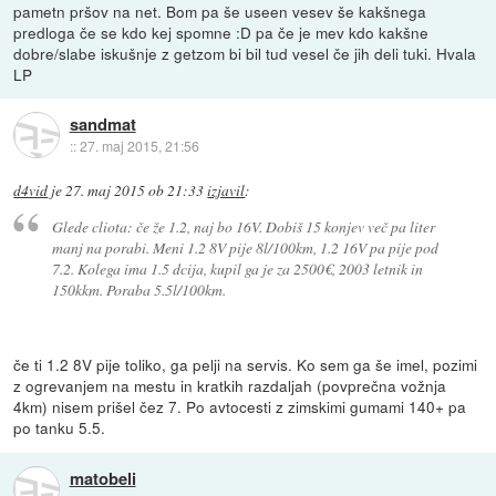
pametn pršov na net. Bom pa še useen vesev še kakšnega
predloga če se kdo kej spomne :D pa če je mev kdo kakšne
dobre/slabe iskušnje z getzom bi bil tud vesel če jih deli tuki. Hvala
LP
sandmat
::
27. maj 2015, 21:56
d4vid
je
27. maj 2015 ob 21:33
izjavil
:
Glede cliota: če že 1.2, naj bo 16V. Dobiš 15 konjev več pa liter
manj na porabi. Meni 1.2 8V pije 8l/100km, 1.2 16V pa pije pod
7.2. Kolega ima 1.5 dcija, kupil ga je za 2500€, 2003 letnik in
150kkm. Poraba 5.5l/100km.
če ti 1.2 8V pije toliko, ga pelji na servis. Ko sem ga še imel, pozimi
z ogrevanjem na mestu in kratkih razdaljah (povprečna vožnja
4km) nisem prišel čez 7. Po avtocesti z zimskimi gumami 140+ pa
po tanku 5.5.
matobeli