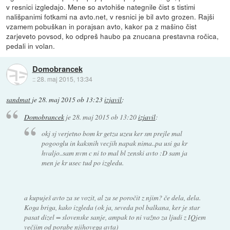
v resnici izgledajo. Mene so avtohiše nategnile čist s tistimi
nališpanimi fotkami na avto.net, v resnici je bil avto grozen. Rajši
vzamem pobuškan in porajsan avto, kakor pa z mašino čist
zarjeveto povsod, ko odpreš haubo pa znucana prestavna ročica,
pedali in volan.
Domobrancek
::
28. maj 2015, 13:34
sandmat
je
28. maj 2015 ob 13:23
izjavil
:
Domobrancek
je
28. maj 2015 ob 13:20
izjavil
:
okj sj verjetno bom kr getza uzeu ker sm prejle mal
pogooglu in kaksnih vecjih napak nima..pa usi ga kr
hvaljo..sam nvm c ni to mal bl zenski avto :D sam ja
men je kr usec tud po izgledu.
a kupuješ avto za se vozit, al za se poročit z njim? če dela, dela.
Koga briga, kako izgleda (ok ja, seveda pol balkana, ker je star
pasat dizel = slovenske sanje, ampak to ni važno za ljudi z IQjem
večjim od porabe njihovega avta)