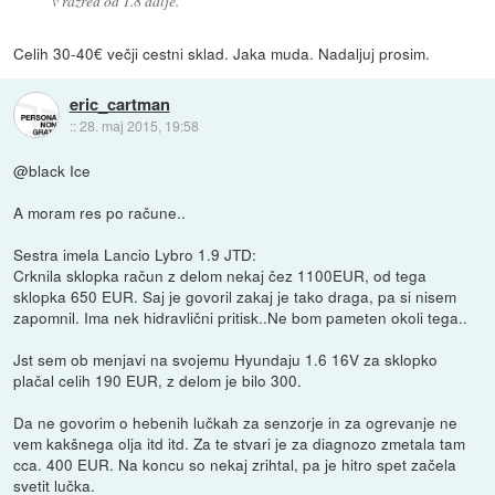
v razred od 1.8 dalje.
Celih 30-40€ večji cestni sklad. Jaka muda. Nadaljuj prosim.
eric_cartman
::
28. maj 2015, 19:58
@black Ice
A moram res po račune..
Sestra imela Lancio Lybro 1.9 JTD:
Crknila sklopka račun z delom nekaj čez 1100EUR, od tega
sklopka 650 EUR. Saj je govoril zakaj je tako draga, pa si nisem
zapomnil. Ima nek hidravlični pritisk..Ne bom pameten okoli tega..
Jst sem ob menjavi na svojemu Hyundaju 1.6 16V za sklopko
plačal celih 190 EUR, z delom je bilo 300.
Da ne govorim o hebenih lučkah za senzorje in za ogrevanje ne
vem kakšnega olja itd itd. Za te stvari je za diagnozo zmetala tam
cca. 400 EUR. Na koncu so nekaj zrihtal, pa je hitro spet začela
svetit lučka.