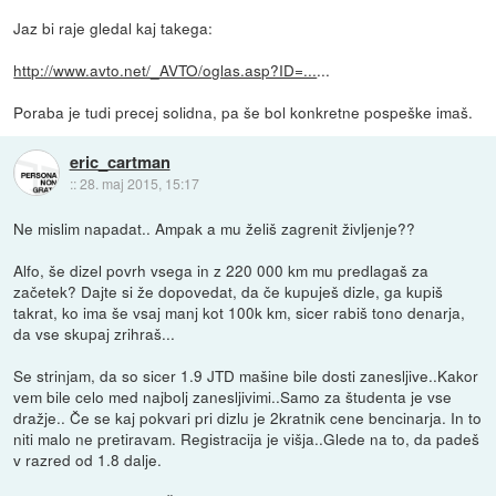
Jaz bi raje gledal kaj takega:
http://www.avto.net/_AVTO/oglas.asp?ID=...
...
Poraba je tudi precej solidna, pa še bol konkretne pospeške imaš.
eric_cartman
::
28. maj 2015, 15:17
Ne mislim napadat.. Ampak a mu želiš zagrenit življenje??
Alfo, še dizel povrh vsega in z 220 000 km mu predlagaš za
začetek? Dajte si že dopovedat, da če kupuješ dizle, ga kupiš
takrat, ko ima še vsaj manj kot 100k km, sicer rabiš tono denarja,
da vse skupaj zrihraš...
Se strinjam, da so sicer 1.9 JTD mašine bile dosti zanesljive..Kakor
vem bile celo med najbolj zanesljivimi..Samo za študenta je vse
dražje.. Če se kaj pokvari pri dizlu je 2kratnik cene bencinarja. In to
niti malo ne pretiravam. Registracija je višja..Glede na to, da padeš
v razred od 1.8 dalje.