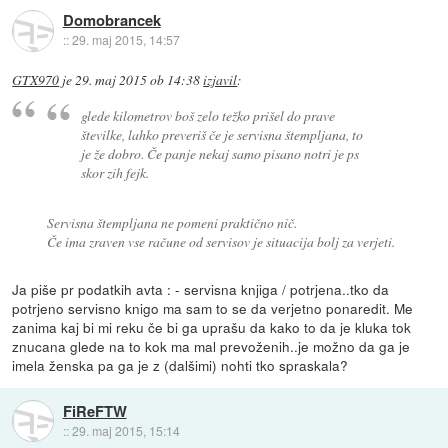
Domobrancek
::
29. maj 2015, 14:57
GTX970
je
29. maj 2015 ob 14:38
izjavil
:
glede kilometrov boš zelo težko prišel do prave
številke, lahko preveriš če je servisna štempljana, to
je že dobro. Če panje nekaj samo pisano notri je ps
skor zih fejk.
Servisna štempljana ne pomeni praktično nič.
Če ima zraven vse račune od servisov je situacija bolj za verjeti.
Ja piše pr podatkih avta : - servisna knjiga / potrjena..tko da
potrjeno servisno knigo ma sam to se da verjetno ponaredit. Me
zanima kaj bi mi reku če bi ga uprašu da kako to da je kluka tok
znucana glede na to kok ma mal prevoženih..je možno da ga je
imela ženska pa ga je z (dalšimi) nohti tko spraskala?
FiReFTW
::
29. maj 2015, 15:14