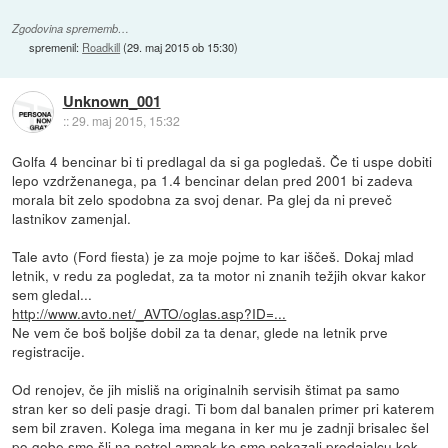
Zgodovina sprememb…
spremenil:
Roadkill
(
29. maj 2015 ob 15:30
)
Unknown_001
::
29. maj 2015, 15:32
Golfa 4 bencinar bi ti predlagal da si ga pogledaš. Če ti uspe dobiti
lepo vzdrženanega, pa 1.4 bencinar delan pred 2001 bi zadeva
morala bit zelo spodobna za svoj denar. Pa glej da ni preveč
lastnikov zamenjal.
Tale avto (Ford fiesta) je za moje pojme to kar iščeš. Dokaj mlad
letnik, v redu za pogledat, za ta motor ni znanih težjih okvar kakor
sem gledal...
http://www.avto.net/_AVTO/oglas.asp?ID=...
Ne vem če boš boljše dobil za ta denar, glede na letnik prve
registracije.
Od renojev, če jih misliš na originalnih servisih štimat pa samo
stran ker so deli pasje dragi. Ti bom dal banalen primer pri katerem
sem bil zraven. Kolega ima megana in ker mu je zadnji brisalec šel
po gobe smo šli na petrol ampak ko smo pokazali prodajalcu kok