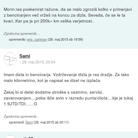
Morm res poskenirat račune, da se malo zgroziš kolko v primerjavi
z bencinarjem več vržeš na koncu za dizla. Seveda, če se le ta
kvari..Kar pa je pri 200k+ km velika verjetnost..
Zgodovina sprememb…
spremenilo:
eric_cartman
(
28. maj 2015 ob 19:59
)
Sami
::
28. maj 2015, 20:04
Imam dizla in bencinarja. Vzdrževanje dizla je res dražje. Za tako
malo kilometrino, kot je napisal se dizel ne izplača.
Zakaj bi si delal dodatne stroške s cestnino, servisi,
zavarovanjem....poba išče avto v razredu punta/cliota....kje je tukaj
1.9JTD/TDI......:D
Zgodovina sprememb…
spremenil:
Sami
(
28. maj 2015 ob 20:11
)