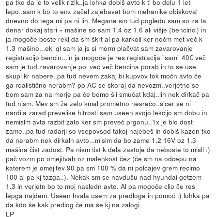
pa tko da je to velik rizik..ja lohka dobiš avto k ti bo delu 1 let
lepo..sam k bo to enx začel zajebavat bom mehanike obiskoval
dnevno do tega mi pa ni lih. Megane sm tud pogledu sam so za ta
denar dokaj stari + mašine so sam 1.4 oz 1.6 ali višje (bencinci) in
ja mogoče boste rekl da sm škrt al pa karkoli ker nočm met več k
1.3 mašino...okj ql sam ja js si morm plačvat sam zavarovanje
registracijo bencin...in ja mogoče je res registracija "sam" 40€ več
sam je tud zavarovanje pol več več bencina porab in to se use
skupi kr nabere..pa tud nevem zakaj bi kupvov tok močn avto če
ga realistično nerabm? po AC se skoraj da nevozm..verjetno se
bom sam za na morje pa če bomo šli smučat kdaj..lih nek dirkač pa
tud nism. Mev sm že zelo kmal prometno nesrečo..sicer se ni
nardila zarad prevelike hitrosti sam useen svojo lekcijo sm dobu in
nemislm avta razbit zato ker sm preveč prgonu..1x je blo dost
zame..pa tud radarji so vsepovsod takoj najebeš in dobiš kazen tko
da nerabm nek dirkaln avto...mislm da bo zame 1.2 16V oz 1.3
mašina čist zadost. Pa nism tist k dela zastoje da neboste to misll :)
pač vozm po omejitvah oz malenkost čez (če sm na odcepu na
katerem je omejitev 90 pa sm 100 % da ni polcajev grem recimo
100 al pa kj tazga..). Nekak sm se navdušu nad hyundai getzem
1.3 in verjetn bo to moj nasledn avto. Al pa mogoče clio če res
lepga najdem. Useen hvala usem za predloge in pomoč :) lohka pa
da kdo še kak predlog če ma še kj na zalogi.
LP