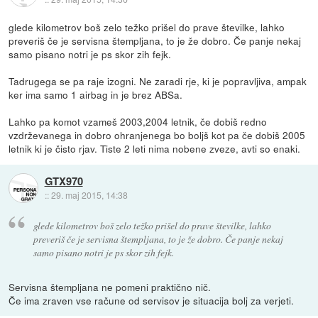
glede kilometrov boš zelo težko prišel do prave številke, lahko
preveriš če je servisna štempljana, to je že dobro. Če panje nekaj
samo pisano notri je ps skor zih fejk.
Tadrugega se pa raje izogni. Ne zaradi rje, ki je popravljiva, ampak
ker ima samo 1 airbag in je brez ABSa.
Lahko pa komot vzameš 2003,2004 letnik, če dobiš redno
vzdrževanega in dobro ohranjenega bo boljš kot pa če dobiš 2005
letnik ki je čisto rjav. Tiste 2 leti nima nobene zveze, avti so enaki.
GTX970
::
29. maj 2015, 14:38
glede kilometrov boš zelo težko prišel do prave številke, lahko
preveriš če je servisna štempljana, to je že dobro. Če panje nekaj
samo pisano notri je ps skor zih fejk.
Servisna štempljana ne pomeni praktično nič.
Če ima zraven vse račune od servisov je situacija bolj za verjeti.