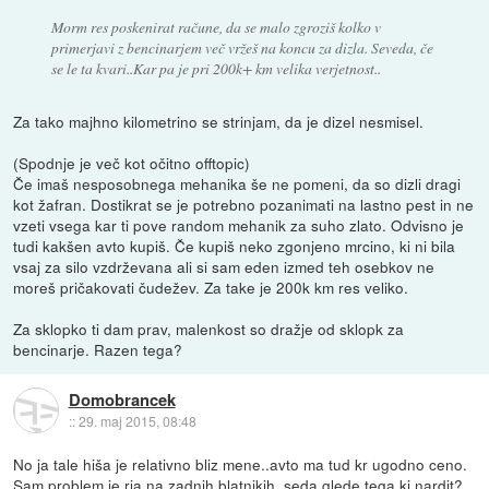
Morm res poskenirat račune, da se malo zgroziš kolko v
primerjavi z bencinarjem več vržeš na koncu za dizla. Seveda, če
se le ta kvari..Kar pa je pri 200k+ km velika verjetnost..
Za tako majhno kilometrino se strinjam, da je dizel nesmisel.
(Spodnje je več kot očitno offtopic)
Če imaš nesposobnega mehanika še ne pomeni, da so dizli dragi
kot žafran. Dostikrat se je potrebno pozanimati na lastno pest in ne
vzeti vsega kar ti pove random mehanik za suho zlato. Odvisno je
tudi kakšen avto kupiš. Če kupiš neko zgonjeno mrcino, ki ni bila
vsaj za silo vzdrževana ali si sam eden izmed teh osebkov ne
moreš pričakovati čudežev. Za take je 200k km res veliko.
Za sklopko ti dam prav, malenkost so dražje od sklopk za
bencinarje. Razen tega?
Domobrancek
::
29. maj 2015, 08:48
No ja tale hiša je relativno bliz mene..avto ma tud kr ugodno ceno.
Sam problem je rja na zadnih blatnikih..seda glede tega kj nardit?