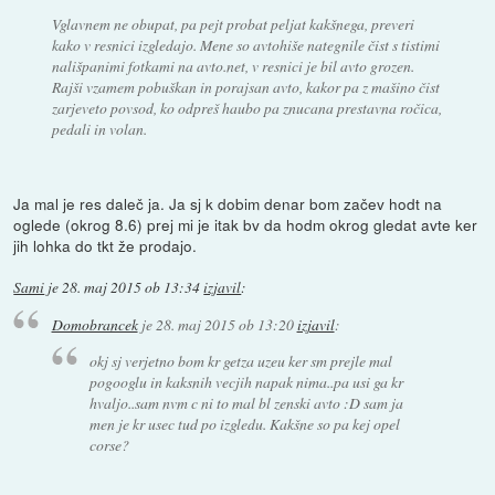
Vglavnem ne obupat, pa pejt probat peljat kakšnega, preveri
kako v resnici izgledajo. Mene so avtohiše nategnile čist s tistimi
nališpanimi fotkami na avto.net, v resnici je bil avto grozen.
Rajši vzamem pobuškan in porajsan avto, kakor pa z mašino čist
zarjeveto povsod, ko odpreš haubo pa znucana prestavna ročica,
pedali in volan.
Ja mal je res daleč ja. Ja sj k dobim denar bom začev hodt na
oglede (okrog 8.6) prej mi je itak bv da hodm okrog gledat avte ker
jih lohka do tkt že prodajo.
Sami
je
28. maj 2015 ob 13:34
izjavil
:
Domobrancek
je
28. maj 2015 ob 13:20
izjavil
:
okj sj verjetno bom kr getza uzeu ker sm prejle mal
pogooglu in kaksnih vecjih napak nima..pa usi ga kr
hvaljo..sam nvm c ni to mal bl zenski avto :D sam ja
men je kr usec tud po izgledu. Kakšne so pa kej opel
corse?