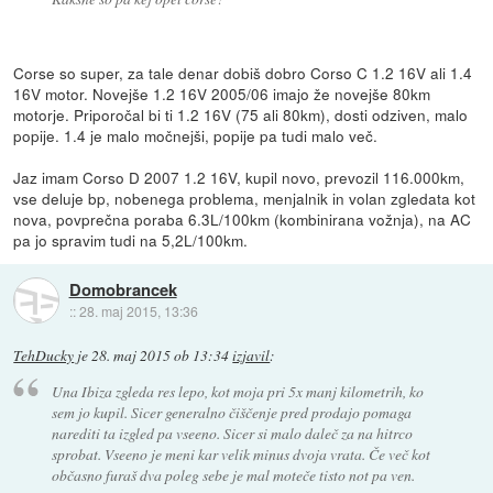
Corse so super, za tale denar dobiš dobro Corso C 1.2 16V ali 1.4
16V motor. Novejše 1.2 16V 2005/06 imajo že novejše 80km
motorje. Priporočal bi ti 1.2 16V (75 ali 80km), dosti odziven, malo
popije. 1.4 je malo močnejši, popije pa tudi malo več.
Jaz imam Corso D 2007 1.2 16V, kupil novo, prevozil 116.000km,
vse deluje bp, nobenega problema, menjalnik in volan zgledata kot
nova, povprečna poraba 6.3L/100km (kombinirana vožnja), na AC
pa jo spravim tudi na 5,2L/100km.
Domobrancek
::
28. maj 2015, 13:36
TehDucky
je
28. maj 2015 ob 13:34
izjavil
:
Una Ibiza zgleda res lepo, kot moja pri 5x manj kilometrih, ko
sem jo kupil. Sicer generalno čiščenje pred prodajo pomaga
narediti ta izgled pa vseeno. Sicer si malo daleč za na hitrco
sprobat. Vseeno je meni kar velik minus dvoja vrata. Če več kot
občasno furaš dva poleg sebe je mal moteče tisto not pa ven.