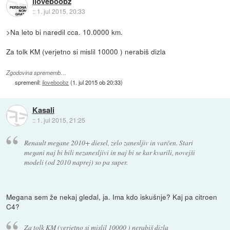
iloveboobz
::
1. jul 2015, 20:33
>Na leto bi naredil cca. 10.0000 km.
Za tolk KM (verjetno si mislil 10000 ) nerabiš dizla
Zgodovina sprememb…
spremenil:
iloveboobz
(
1. jul 2015 ob 20:33
)
Kasali
::
1. jul 2015, 21:25
Renault megane 2010+ diesel, zelo zanesljiv in varčen. Stari
megani naj bi bili nezanesljivi in naj bi se kar kvarili, novejši
modeli (od 2010 naprej) so pa super.
Megana sem že nekaj gledal, ja. Ima kdo iskušnje? Kaj pa citroen
C4?
Za tolk KM (verjetno si mislil 10000 ) nerabiš dizla