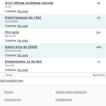
»
Avto nižjega srednjega razreda
84
DrG3
Oddelek:
Na cesti
»
Kateri karavan do 13k€
20
emmentaler
Oddelek:
Na cesti
»
Prvi avto
261
Klemen97
Oddelek:
Na cesti
»
Kateri avto do 2500€
466
Domobrancek
Oddelek:
Na cesti
»
Enoprostorec za 5k-6k€
13
marceb
Oddelek:
Na cesti
Tema
Sporočila
Več podobnih tem
Pravila
Večina pravic pridržanih
Odgovornost
Oglaševanje