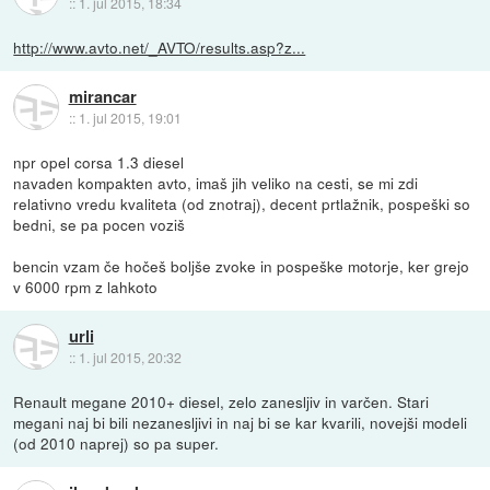
::
1. jul 2015, 18:34
http://www.avto.net/_AVTO/results.asp?z...
mirancar
::
1. jul 2015, 19:01
npr opel corsa 1.3 diesel
navaden kompakten avto, imaš jih veliko na cesti, se mi zdi
relativno vredu kvaliteta (od znotraj), decent prtlažnik, pospeški so
bedni, se pa pocen voziš
bencin vzam če hočeš boljše zvoke in pospeške motorje, ker grejo
v 6000 rpm z lahkoto
urli
::
1. jul 2015, 20:32
Renault megane 2010+ diesel, zelo zanesljiv in varčen. Stari
megani naj bi bili nezanesljivi in naj bi se kar kvarili, novejši modeli
(od 2010 naprej) so pa super.