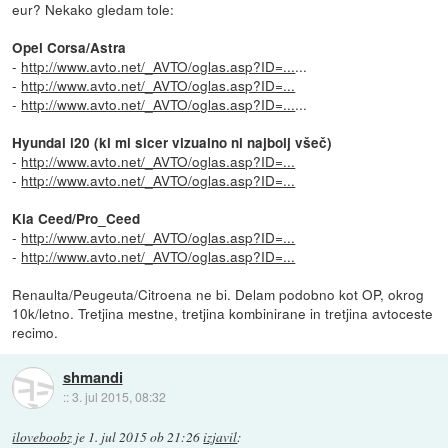
eur? Nekako gledam tole:
Opel Corsa/Astra
-
http://www.avto.net/_AVTO/oglas.asp?ID=...
...
-
http://www.avto.net/_AVTO/oglas.asp?ID=...
-
http://www.avto.net/_AVTO/oglas.asp?ID=...
...
Hyundai i20 (ki mi sicer vizualno ni najbolj všeč)
-
http://www.avto.net/_AVTO/oglas.asp?ID=...
-
http://www.avto.net/_AVTO/oglas.asp?ID=...
Kia Ceed/Pro_Ceed
-
http://www.avto.net/_AVTO/oglas.asp?ID=...
-
http://www.avto.net/_AVTO/oglas.asp?ID=...
Renaulta/Peugeuta/Citroena ne bi. Delam podobno kot OP, okrog
10k/letno. Tretjina mestne, tretjina kombinirane in tretjina avtoceste
recimo.
shmandi
::
3. jul 2015, 08:32
iloveboobz
je
1. jul 2015 ob 21:26
izjavil
: