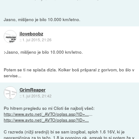
Jasno, mišljeno je bilo 10.000 km/letno.
iloveboobz
::
1. jul 2015, 21:26
>Jasno, mišljeno je bilo 10.000 km/letno.
Potem se ti ne splača dizla. Kolker boš pršparal z gorivom, bo šlo v
servise...
GrimReaper
::
1. jul 2015, 21:42
Po hitrem pregledu so mi Clioti še najbolj všeč:
http://www.avto.net/_AVTO/oglas.asp?ID=...
...
http://www.avto.net/_AVTO/oglas.asp?ID=...
C razreda (nižji srednji) bi se sam izogibal, sploh 1.6 16V, ki je
nepremičnina za to težo, 1.8 je pogojno ok, ampak to si potem že v