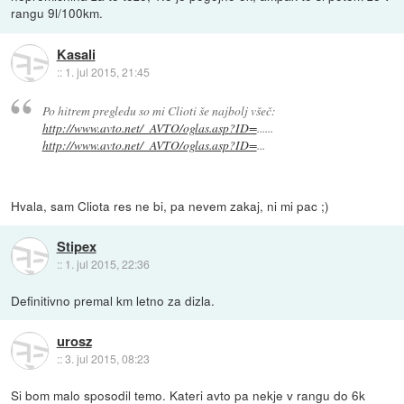
rangu 9l/100km.
Kasali
::
1. jul 2015, 21:45
Po hitrem pregledu so mi Clioti še najbolj všeč:
http://www.avto.net/_AVTO/oglas.asp?ID=
......
http://www.avto.net/_AVTO/oglas.asp?ID=
...
Hvala, sam Cliota res ne bi, pa nevem zakaj, ni mi pac ;)
Stipex
::
1. jul 2015, 22:36
Definitivno premal km letno za dizla.
urosz
::
3. jul 2015, 08:23
Si bom malo sposodil temo. Kateri avto pa nekje v rangu do 6k