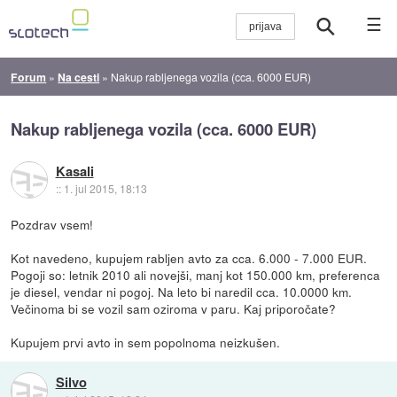
☰
Forum
»
Na cesti
»
Nakup rabljenega vozila (cca. 6000 EUR)
Nakup rabljenega vozila (cca. 6000 EUR)
Kasali
::
1. jul 2015, 18:13
Pozdrav vsem!
Kot navedeno, kupujem rabljen avto za cca. 6.000 - 7.000 EUR.
Pogoji so: letnik 2010 ali novejši, manj kot 150.000 km, preferenca
je diesel, vendar ni pogoj. Na leto bi naredil cca. 10.0000 km.
Večinoma bi se vozil sam oziroma v paru. Kaj priporočate?
Kupujem prvi avto in sem popolnoma neizkušen.
Silvo