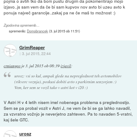
pojma o avtih tko da bom pustu drugim da pokomentirajo mojo
izjavo..js sam vem da če bi sam kupvov nov avto bi uzeu avto k
ponuja največ garancije..zakaj pa ne če maš to možnost :)
Zgodovina sprememb…
spremenilo:
Domobrancek
(
3. jul 2015 ob 11:51
)
GrimReaper
::
3. jul 2015, 22:44
crniangeo
je
3. jul 2015 ob 08:39
izjavil
:
urosz: vsi so kul, ampak glede na nepreglednost teh avtomobilov
(rikverc voznja), poskusi dobiti avto s parkirnim senzorjem :)
Vem, ker sem se vozil tako v astri kot v i20 :)
V Astri H v 4 letih nisem imel nobenega problema s preglednostjo.
Sem se pa probal vozit v Astri J, ne vem če bi se ga lahko navadil,
za vzvratno vožnjo je neverjetno zahteven. Pa to navaden 5-vratni,
kaj šele GTC.
urosz