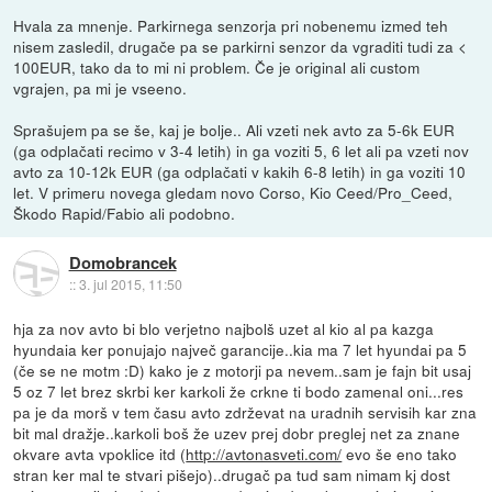
Hvala za mnenje. Parkirnega senzorja pri nobenemu izmed teh
nisem zasledil, drugače pa se parkirni senzor da vgraditi tudi za <
100EUR, tako da to mi ni problem. Če je original ali custom
vgrajen, pa mi je vseeno.
Sprašujem pa se še, kaj je bolje.. Ali vzeti nek avto za 5-6k EUR
(ga odplačati recimo v 3-4 letih) in ga voziti 5, 6 let ali pa vzeti nov
avto za 10-12k EUR (ga odplačati v kakih 6-8 letih) in ga voziti 10
let. V primeru novega gledam novo Corso, Kio Ceed/Pro_Ceed,
Škodo Rapid/Fabio ali podobno.
Domobrancek
::
3. jul 2015, 11:50
hja za nov avto bi blo verjetno najbolš uzet al kio al pa kazga
hyundaia ker ponujajo največ garancije..kia ma 7 let hyundai pa 5
(če se ne motm :D) kako je z motorji pa nevem..sam je fajn bit usaj
5 oz 7 let brez skrbi ker karkoli že crkne ti bodo zamenal oni...res
pa je da morš v tem času avto zdrževat na uradnih servisih kar zna
bit mal dražje..karkoli boš že uzev prej dobr preglej net za znane
okvare avta vpoklice itd (
http://avtonasveti.com/
evo še eno tako
stran ker mal te stvari pišejo)..drugač pa tud sam nimam kj dost