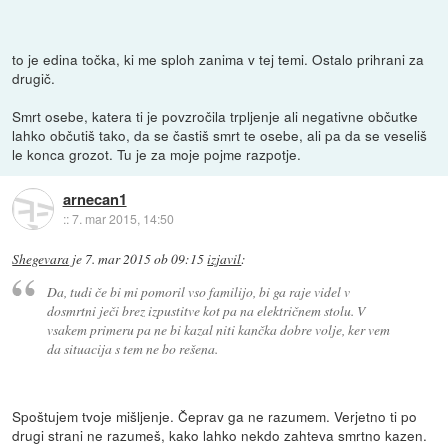
to je edina točka, ki me sploh zanima v tej temi. Ostalo prihrani za
drugič.
Smrt osebe, katera ti je povzročila trpljenje ali negativne občutke
lahko občutiš tako, da se častiš smrt te osebe, ali pa da se veseliš
le konca grozot. Tu je za moje pojme razpotje.
arnecan1
::
7. mar 2015, 14:50
Shegevara
je
7. mar 2015 ob 09:15
izjavil
:
Da, tudi če bi mi pomoril vso familijo, bi ga raje videl v
dosmrtni ječi brez izpustitve kot pa na električnem stolu. V
vsakem primeru pa ne bi kazal niti kančka dobre volje, ker vem
da situacija s tem ne bo rešena.
Spoštujem tvoje mišljenje. Čeprav ga ne razumem. Verjetno ti po
drugi strani ne razumeš, kako lahko nekdo zahteva smrtno kazen.