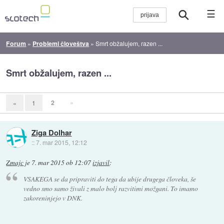
☰
Forum
»
Problemi človeštva
»
Smrt obžalujem, razen ...
Smrt obžalujem, razen ...
2
»
«
1
Ziga Dolhar
::
7. mar 2015, 12:12
Zmajc
je
7. mar 2015 ob 12:07
izjavil
:
VSAKEGA se da pripraviti do tega da ubije drugega človeka, še
vedno smo samo živali z malo bolj razvitimi možgani. To imamo
zakoreninjejo v DNK.