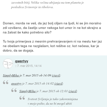
zavestnih bitij. Velika večina ubijanja na tem planetu je
posledica živinoreje in ribolova.
Domen, morda ne veš, da jaz bolj ciljam na ljudi, ki se jim moralno
zdi vzvišeno, da častijo umor nekoga kot umor in ne kot skrajno a
na žalost še kako potrebno silo?
Tu tvoja primerjava z mesnim prehranjevanjem ni na mestu ker jaz
ne obešam tega ne razglašam, kot rešitve oz. kot nečesa, kar je
dobro, da se dogaja.
qwertyy
::
7. mar 2015, 14:14
SimplyMiha
je
7. mar 2015 ob 14:09
izjavil
:
qwertyy
je
7. mar 2015 ob 14:02
izjavil
:
SimplyMiha
je
7. mar 2015 ob 12:01
izjavil
:
Svetost življenja je tako zakoreninjena
v mojo psiho, da ne bi mogel ubiti