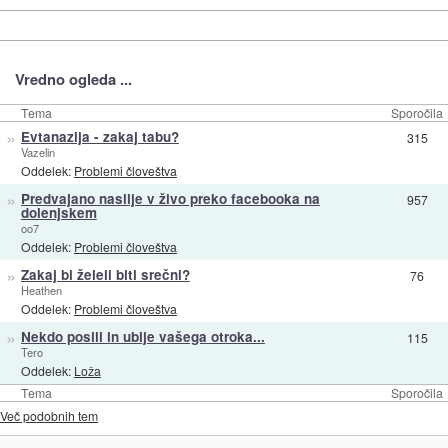
Vredno ogleda ...
Tema
Sporočila
»
Evtanazija - zakaj tabu?
315
Vazelin
Oddelek:
Problemi človeštva
»
Predvajano nasilje v živo preko facebooka na
957
dolenjskem
oo7
Oddelek:
Problemi človeštva
»
Zakaj bi želeli biti srečni?
76
Heathen
Oddelek:
Problemi človeštva
»
Nekdo posili in ubije vašega otroka...
115
Tero
Oddelek:
Loža
Tema
Sporočila
Več podobnih tem