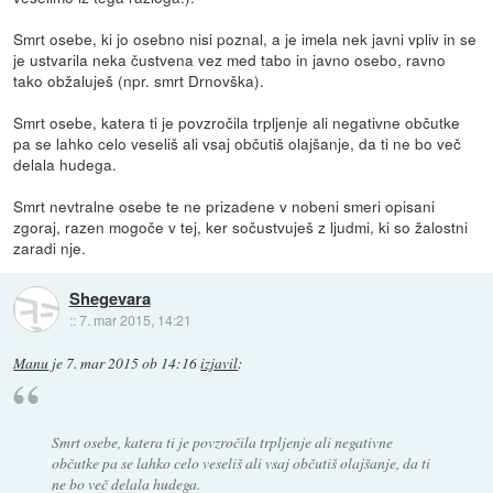
Smrt osebe, ki jo osebno nisi poznal, a je imela nek javni vpliv in se
je ustvarila neka čustvena vez med tabo in javno osebo, ravno
tako obžaluješ (npr. smrt Drnovška).
Smrt osebe, katera ti je povzročila trpljenje ali negativne občutke
pa se lahko celo veseliš ali vsaj občutiš olajšanje, da ti ne bo več
delala hudega.
Smrt nevtralne osebe te ne prizadene v nobeni smeri opisani
zgoraj, razen mogoče v tej, ker sočustvuješ z ljudmi, ki so žalostni
zaradi nje.
Shegevara
::
7. mar 2015, 14:21
Manu
je
7. mar 2015 ob 14:16
izjavil
:
Smrt osebe, katera ti je povzročila trpljenje ali negativne
občutke pa se lahko celo veseliš ali vsaj občutiš olajšanje, da ti
ne bo več delala hudega.