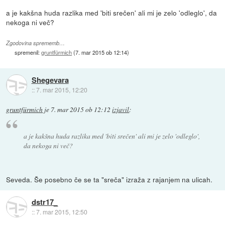
a je kakšna huda razlika med 'biti srečen' ali mi je zelo 'odleglo', da
nekoga ni več?
Zgodovina sprememb…
spremenil:
gruntfürmich
(
7. mar 2015 ob 12:14
)
Shegevara
::
7. mar 2015, 12:20
gruntfürmich
je
7. mar 2015 ob 12:12
izjavil
:
a je kakšna huda razlika med 'biti srečen' ali mi je zelo 'odleglo',
da nekoga ni več?
Seveda. Še posebno če se ta "sreča" izraža z rajanjem na ulicah.
dstr17_
::
7. mar 2015, 12:50