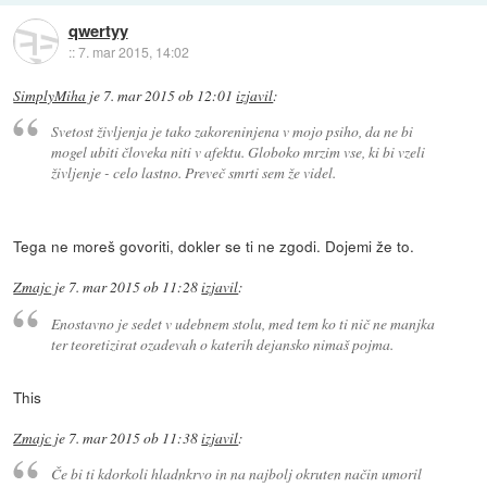
qwertyy
::
7. mar 2015, 14:02
SimplyMiha
je
7. mar 2015 ob 12:01
izjavil
:
Svetost življenja je tako zakoreninjena v mojo psiho, da ne bi
mogel ubiti človeka niti v afektu. Globoko mrzim vse, ki bi vzeli
življenje - celo lastno. Preveč smrti sem že videl.
Tega ne moreš govoriti, dokler se ti ne zgodi. Dojemi že to.
Zmajc
je
7. mar 2015 ob 11:28
izjavil
:
Enostavno je sedet v udebnem stolu, med tem ko ti nič ne manjka
ter teoretizirat ozadevah o katerih dejansko nimaš pojma.
This
Zmajc
je
7. mar 2015 ob 11:38
izjavil
:
Če bi ti kdorkoli hladnkrvo in na najbolj okruten način umoril