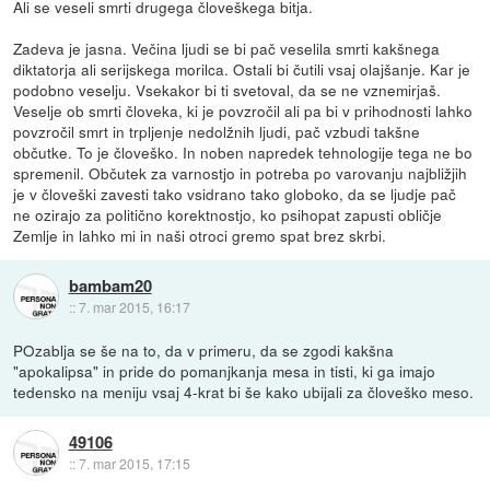
Ali se veseli smrti drugega človeškega bitja.
Zadeva je jasna. Večina ljudi se bi pač veselila smrti kakšnega
diktatorja ali serijskega morilca. Ostali bi čutili vsaj olajšanje. Kar je
podobno veselju. Vsekakor bi ti svetoval, da se ne vznemirjaš.
Veselje ob smrti človeka, ki je povzročil ali pa bi v prihodnosti lahko
povzročil smrt in trpljenje nedolžnih ljudi, pač vzbudi takšne
občutke. To je človeško. In noben napredek tehnologije tega ne bo
spremenil. Občutek za varnostjo in potreba po varovanju najbližjih
je v človeški zavesti tako vsidrano tako globoko, da se ljudje pač
ne ozirajo za politično korektnostjo, ko psihopat zapusti obličje
Zemlje in lahko mi in naši otroci gremo spat brez skrbi.
bambam20
::
7. mar 2015, 16:17
POzablja se še na to, da v primeru, da se zgodi kakšna
"apokalipsa" in pride do pomanjkanja mesa in tisti, ki ga imajo
tedensko na meniju vsaj 4-krat bi še kako ubijali za človeško meso.
49106
::
7. mar 2015, 17:15