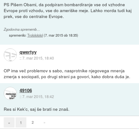
PS Pišem Obami, da podpiram bombardiranje vse od vzhodne
Evrope proti vzhodu, vse do ameriške meje. Lahko morda tudi kaj
prek, vse do centralne Evrope.
Zgodovina sprememb…
spremenilo:
Trololololol
(
7. mar 2015 ob 18:35
)
qwertyy
::
7. mar 2015, 18:40
OP ima več problemov s sabo, nasprotnike njegovega mnenja
zmerja s sociopati, po drugi strani pa govori, kako dobra duša je.
49106
::
7. mar 2015, 18:42
Res si Kek'c, saj še brati ne znaš.
2
»
«
1