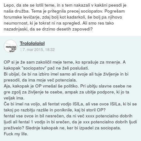
Lepo, da ste se lotili teme, in s tem nakazali v kakšni peesdi je
naša družba. Tema je pritegnila precej sociopatov. Pogrešam
forumske levičarje, zdaj bolj kot kadarkoli, še bolj pa njihovo
neumornost, ki je tokrat ni na spregled. Ali smo res tako
nazadnjaski, da se drzimo desetih zapovedi?
Trololololol
::
7. mar 2015, 18:32
OP si je že sam zakoličil meje teme, ko sprašuje za mnenje. A
kakopak "sociopatov" pač ne želi poslušati.
Bi ubijal, če bi na izbiro imel samo ali svoje ali tuje življenje in bi
presodil, da ima moje več potenciala.
Aja, kakopak je OP vmešal še politiko. Pri ubitju slavne osebe ne
gre zgolj za življenje te osebe, ampak za ubitje podpore, ki jo ta
veljak ima.
Če bi imel na voljo, ali fentat vodjo ISILa, ali vse ovce ISILa, ki bi se
takoj po razbitju razšle in poniknile, kaj bi storil OP?
fental vse ovce in bil nesrečen, da ni več xxxx potencialno dobrih
ljudi ali fental 1 vodjo in bi srečen, da je xxx potencialno dobrih ljudi
preživelo? Slednje kakopak ne, ker bi izpadel za sociopata.
Fuck my life.