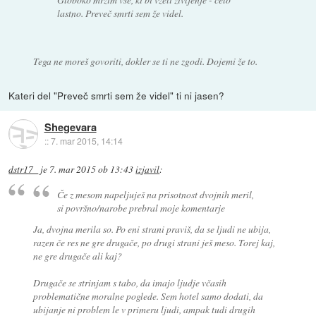
lastno. Preveč smrti sem že videl.
Tega ne moreš govoriti, dokler se ti ne zgodi. Dojemi že to.
Kateri del "Preveč smrti sem že videl" ti ni jasen?
Shegevara
::
7. mar 2015, 14:14
dstr17_
je
7. mar 2015 ob 13:43
izjavil
:
Če z mesom napeljuješ na prisotnost dvojnih meril,
si površno/narobe prebral moje komentarje
Ja, dvojna merila so. Po eni strani praviš, da se ljudi ne ubija,
razen če res ne gre drugače, po drugi strani ješ meso. Torej kaj,
ne gre drugače ali kaj?
Drugače se strinjam s tabo, da imajo ljudje včasih
problematične moralne poglede. Sem hotel samo dodati, da
ubijanje ni problem le v primeru ljudi, ampak tudi drugih