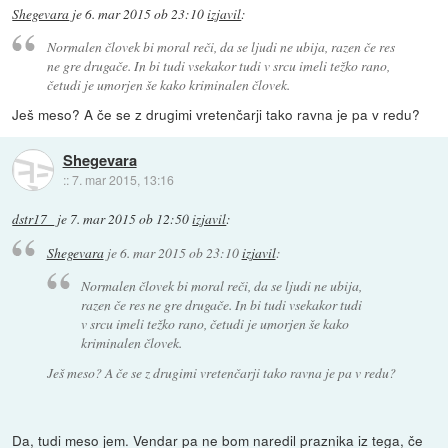
Shegevara
je
6. mar 2015 ob 23:10
izjavil
:
Normalen človek bi moral reči, da se ljudi ne ubija, razen če res
ne gre drugače. In bi tudi vsekakor tudi v srcu imeli težko rano,
četudi je umorjen še kako kriminalen človek.
Ješ meso? A če se z drugimi vretenčarji tako ravna je pa v redu?
Shegevara
::
7. mar 2015, 13:16
dstr17_
je
7. mar 2015 ob 12:50
izjavil
:
Shegevara
je
6. mar 2015 ob 23:10
izjavil
:
Normalen človek bi moral reči, da se ljudi ne ubija,
razen če res ne gre drugače. In bi tudi vsekakor tudi
v srcu imeli težko rano, četudi je umorjen še kako
kriminalen človek.
Ješ meso? A če se z drugimi vretenčarji tako ravna je pa v redu?
Da, tudi meso jem. Vendar pa ne bom naredil praznika iz tega, če