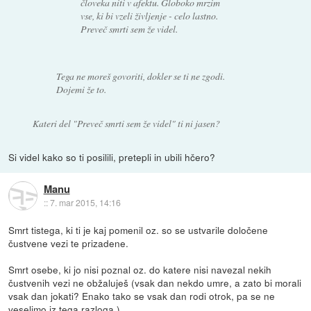
človeka niti v afektu. Globoko mrzim
vse, ki bi vzeli življenje - celo lastno.
Preveč smrti sem že videl.
Tega ne moreš govoriti, dokler se ti ne zgodi.
Dojemi že to.
Kateri del "Preveč smrti sem že videl" ti ni jasen?
Si videl kako so ti posilili, pretepli in ubili hčero?
Manu
::
7. mar 2015, 14:16
Smrt tistega, ki ti je kaj pomenil oz. so se ustvarile določene
čustvene vezi te prizadene.
Smrt osebe, ki jo nisi poznal oz. do katere nisi navezal nekih
čustvenih vezi ne obžaluješ (vsak dan nekdo umre, a zato bi morali
vsak dan jokati? Enako tako se vsak dan rodi otrok, pa se ne
veselimo iz tega razloga.).