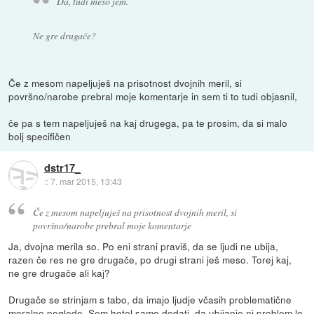
Da, tudi meso jem.
Ne gre drugače?
Če z mesom napeljuješ na prisotnost dvojnih meril, si
površno/narobe prebral moje komentarje in sem ti to tudi objasnil,
če pa s tem napeljuješ na kaj drugega, pa te prosim, da si malo
bolj specifičen
dstr17_
::
7. mar 2015, 13:43
Če z mesom napeljuješ na prisotnost dvojnih meril, si
površno/narobe prebral moje komentarje
Ja, dvojna merila so. Po eni strani praviš, da se ljudi ne ubija,
razen če res ne gre drugače, po drugi strani ješ meso. Torej kaj,
ne gre drugače ali kaj?
Drugače se strinjam s tabo, da imajo ljudje včasih problematične
moralne poglede. Sem hotel samo dodati, da ubijanje ni problem le