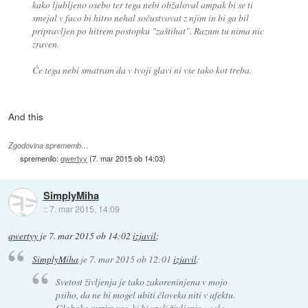
kako ljubljeno osebo ter tega nebi obžaloval ampak bi se ti
smejal v faco bi hitro nehal sočustvovat z njim in bi ga bil
pripravljen po hitrem postopku "zaštihat". Razum tu nima nic
zraven.
Če tega nebi smatram da v tvoji glavi ni vse tako kot treba.
And this
Zgodovina sprememb…
spremenilo:
qwertyy
(
7. mar 2015 ob 14:03
)
SimplyMiha
::
7. mar 2015, 14:09
qwertyy
je
7. mar 2015 ob 14:02
izjavil
:
SimplyMiha
je
7. mar 2015 ob 12:01
izjavil
:
Svetost življenja je tako zakoreninjena v mojo
psiho, da ne bi mogel ubiti človeka niti v afektu.
Globoko mrzim vse, ki bi vzeli življenje - celo