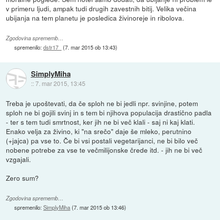
v primeru ljudi, ampak tudi drugih zavestnih bitij. Velika večina
ubijanja na tem planetu je posledica živinoreje in ribolova.
Zgodovina sprememb…
spremenilo:
dstr17_
(
7. mar 2015 ob 13:43
)
SimplyMiha
::
7. mar 2015, 13:45
Treba je upoštevati, da če sploh ne bi jedli npr. svinjine, potem
sploh ne bi gojili svinj in s tem bi njihova populacija drastično padla
- ter s tem tudi smrtnost, ker jih ne bi več klali - saj ni kaj klati.
Enako velja za živino, ki "na srečo" daje še mleko, perutnino
(+jajca) pa vse to. Če bi vsi postali vegetarijanci, ne bi bilo več
nobene potrebe za vse te večmilijonske črede itd. - jih ne bi več
vzgajali.
Zero sum?
Zgodovina sprememb…
spremenilo:
SimplyMiha
(
7. mar 2015 ob 13:46
)