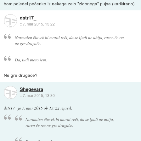
bom pojedel pečenko iz nekega zelo "zlobnega" pujsa (karikirano)
dstr17_
::
7. mar 2015, 13:22
Normalen človek bi moral reči, da se ljudi ne ubija, razen če res
ne gre drugače.
Da, tudi meso jem.
Ne gre drugače?
Shegevara
::
7. mar 2015, 13:30
dstr17_
je
7. mar 2015 ob 13:22
izjavil
:
Normalen človek bi moral reči, da se ljudi ne ubija,
razen če res ne gre drugače.