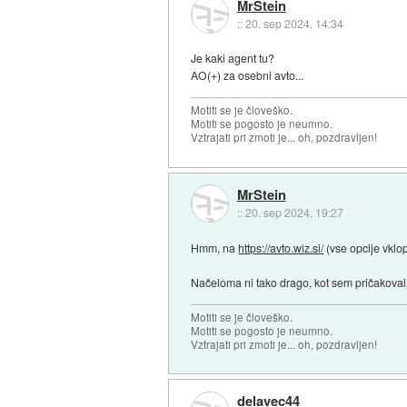
MrStein
::
20. sep 2024, 14:34
Je kaki agent tu?
AO(+) za osebni avto...
Motiti se je človeško.
Motiti se pogosto je neumno.
Vztrajati pri zmoti je... oh, pozdravljen!
MrStein
::
20. sep 2024, 19:27
Hmm, na
https://avto.wiz.si/
(vse opcije vklop
Načeloma ni tako drago, kot sem pričakova
Motiti se je človeško.
Motiti se pogosto je neumno.
Vztrajati pri zmoti je... oh, pozdravljen!
delavec44