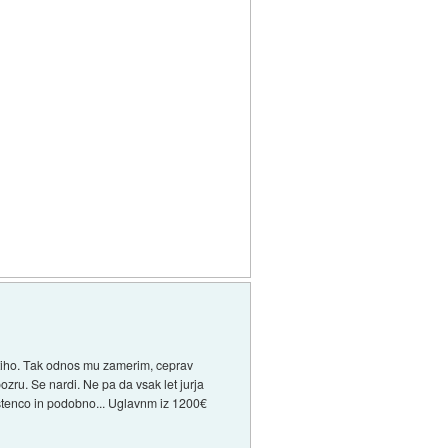
l tiho. Tak odnos mu zamerim, ceprav
zru. Se nardi. Ne pa da vsak let jurja
istenco in podobno... Uglavnm iz 1200€