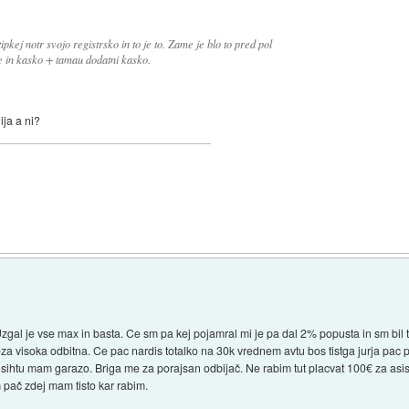
ipkej notr svojo registrsko in to je to. Zame je blo to pred pol
ne in kasko + tamau dodatni kasko.
ija a ni?
)
 Uzgal je vse max in basta. Ce sm pa kej pojamral mi je pa dal 2% popusta in sm bi
 visoka odbitna. Ce pac nardis totalko na 30k vrednem avtu bos tistga jurja pac po
a sihtu mam garazo. Briga me za porajsan odbijač. Ne rabim tut placvat 100€ za as
 pač zdej mam tisto kar rabim.