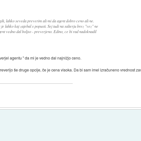
gih, lahko seveda preverim ali mi da agent dobro ceno ali ne.
e lahko kaj zajebal s popusti. Sej tudi na salterju brez "vez" ne
ent vedno dal boljso - preverjeno. Edino, ce bi rad nadoknadil
verjel agentu " da mi je vedno dal najnižjo ceno.
 preverijo še druge opcije, če je cena visoka. Da bi sam imel izračuneno vrednost z