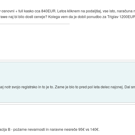
v osnovni + full kasko cca 840EUR. Letos kliknem na podaljšaj, vse isto, naračuna
 Grawe naj bi bilo dosti ceneje? Kolega vem da je dobil ponudbo za Triglav 1200
)
pkej notr svojo registrsko in to je to. Zame je blo to pred pol leta delec najcnej. Dal
acija B - požarne nevarnosti in naravne nesreče 95€ vs 140€.