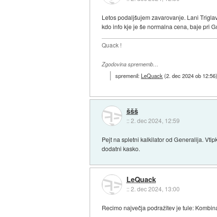
Letos podaljšujem zavarovanje. Lani Trigla
kdo info kje je še normalna cena, baje pri
Quack !
Zgodovina sprememb…
spremenil:
LeQuack
(
2. dec 2024 ob 12:56
ššš
::
2. dec 2024, 12:59
Pejt na spletni kalkilator od Generalija. Vti
dodatni kasko.
LeQuack
::
2. dec 2024, 13:00
Recimo največja podražitev je tule: Kombin