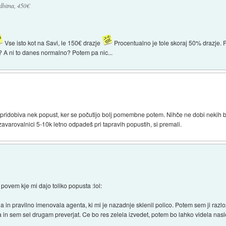
dbitna, 450€
Vse isto kot na Savi, le 150€ drazje
Procentualno je tole skoraj 50% drazje. P
s? A ni to danes normalno? Potem pa nic...
e pridobiva nek popust, ker se počutijo bolj pomembne potem. Nihče ne dobi nekih b
 zavarovalnici 5-10k letno odpadeš pri tapravih popustih, si premali.
i povem kje mi dajo toliko popusta :lol:
rila in pravilno imenovala agenta, ki mi je nazadnje sklenil polico. Potem sem ji raz
in sem sel drugam preverjat. Ce bo res zelela izvedet, potem bo lahko videla nasled