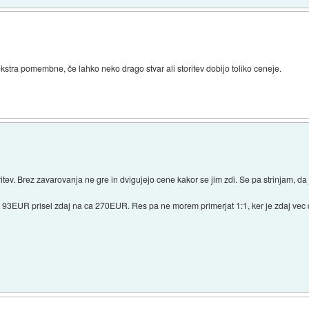
kstra pomembne, če lahko neko drago stvar ali storitev dobijo toliko ceneje.
itev. Brez zavarovanja ne gre in dvigujejo cene kakor se jim zdi. Se pa strinjam, d
h 93EUR prisel zdaj na ca 270EUR. Res pa ne morem primerjat 1:1, ker je zdaj vec 