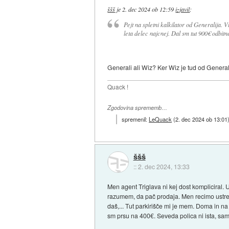
ššš
je
2. dec 2024 ob 12:59
izjavil
:
Pejt na spletni kalkilator od Generalija. Vt
leta delec najcnej. Dal sm tut 900€ odbit
Generali ali Wiz? Ker Wiz je tud od General
Quack !
Zgodovina sprememb…
spremenil:
LeQuack
(
2. dec 2024 ob 13:01
ššš
::
2. dec 2024, 13:33
Men agent Triglava ni kej dost kompliciral.
razumem, da pač prodaja. Men recimo ustreza
daš,... Tut parkirišče mi je mem. Doma in n
sm prsu na 400€. Seveda polica ni ista, sam