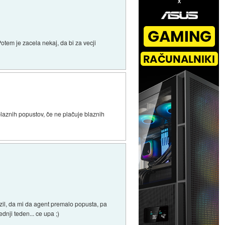
otem je zacela nekaj, da bi za vecji
laznih popustov, če ne plačuje blaznih
lozil, da mi da agent premalo popusta, pa
nji teden... ce upa ;)