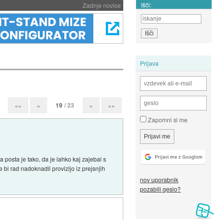
Išči:
Zadnje novice
Prijava
19
/ 23
««
«
»
»»
Zapomni si me
 posta je tako, da je lahko kaj zajebal s
 bi rad nadoknadil provizijo iz prejsnjih
nov uporabnik
pozabili geslo?