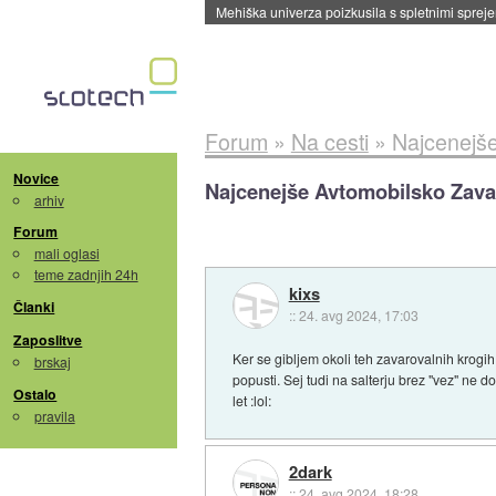
Evropska vesoljska agencija razvija svojo rak
Forum
»
Na cesti
»
Najcenejše
Novice
Najcenejše Avtomobilsko Zava
arhiv
Forum
mali oglasi
teme zadnjih 24h
kixs
Članki
::
24. avg 2024, 17:03
Zaposlitve
Ker se gibljem okoli teh zavarovalnih krogi
brskaj
popusti. Sej tudi na salterju brez "vez" ne 
Ostalo
let :lol:
pravila
2dark
::
24. avg 2024, 18:28