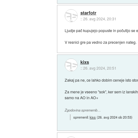
starfotr
::
26. avg 2024, 20:31
Ljudje pač kupujejo popuste in počutijo se e
V resnici gre pa vedno za precenjen nateg.
kixs
::
26. avg 2024, 20:51
Zakaj pa ne, ce lahko dobim ceneje isto stor
Za mene je vseeno "sok", ker sem iz lanski
samo na AO in AO+
Zgodovina sprememb…
spremenil:
kixs
(
26. avg 2024 ob 20:53
)