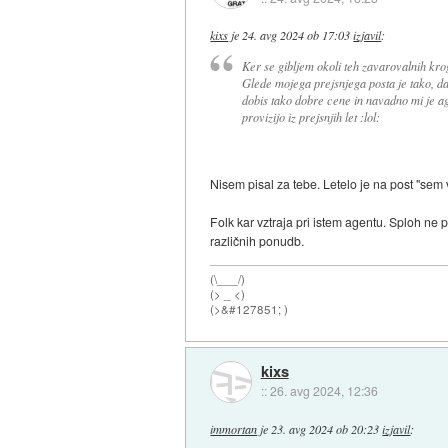
kixs
je
24. avg 2024 ob 17:03
izjavil
:
Ker se gibljem okoli teh zavarovalnih kro
Glede mojega prejsnjega posta je tako, da j
dobis tako dobre cene in navadno mi je ag
provizijo iz prejsnjih let :lol:
Nisem pisal za tebe. Letelo je na post "sem 
Folk kar vztraja pri istem agentu. Sploh ne
različnih ponudb.
(\___/)
(> _ <)
(>&#127851; )
kixs
::
26. avg 2024, 12:36
immortan
je
23. avg 2024 ob 20:23
izjavil
: