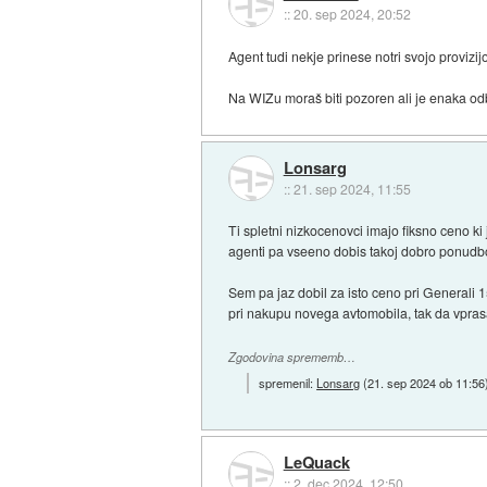
::
20. sep 2024, 20:52
Agent tudi nekje prinese notri svojo provizij
Na WIZu moraš biti pozoren ali je enaka odb
Lonsarg
::
21. sep 2024, 11:55
Ti spletni nizkocenovci imajo fiksno ceno ki
agenti pa vseeno dobis takoj dobro ponudb
Sem pa jaz dobil za isto ceno pri Generali 
pri nakupu novega avtomobila, tak da vpras
Zgodovina sprememb…
spremenil:
Lonsarg
(
21. sep 2024 ob 11:56
LeQuack
::
2. dec 2024, 12:50