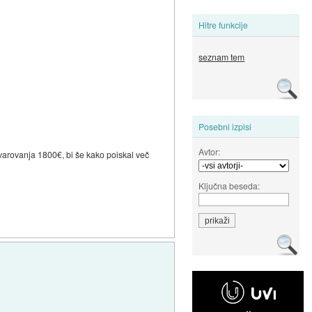
Hitre funkcije
seznam tem
Posebni izpisi
Avtor:
avarovanja 1800€, bi še kako poiskal več
Ključna beseda: