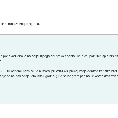
o.
itna franšiza kot pri agentu.
 je ponavadi enaka najboljsi izpogajani preko agenta. To je cel point teh spletnih 
o.
150EUR odbitne fransize ko bi moral pri Wiz/G24 precej vecjo odbitno fransizo vze
anje ce bo naslednje leto tako ugodno :) Ce ne bo grem pac na G24/Wiz (ista stvar
)