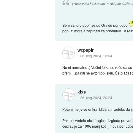
grawe polni kasko elite + AO plus 0.5% o
Sem za foro dobil se od Grawe ponudbo
popust morala zaprositi za odobritev... a re
wcpapir
::
26. avg 2024, 13:34
Ne ni normalno :) Večini folka se reče da s
premij...pa niti ne avtomobilskih. Če plačaš
kixs
::
26. avg 2024, 20:24
Potem me je se enkrat klicala in zelela, da j
Prvic ni vedela nic, drugic je izgleda preve
ceprav je za 100€ manj kot njihova ponudba 