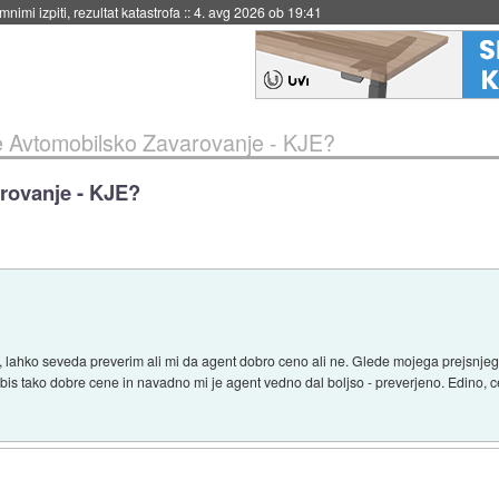
eto za večkratno uporabo
::
4. avg 2026 ob 19:41
 Avtomobilsko Zavarovanje - KJE?
rovanje - KJE?
h, lahko seveda preverim ali mi da agent dobro ceno ali ne. Glede mojega prejsnjega
dobis tako dobre cene in navadno mi je agent vedno dal boljso - preverjeno. Edino, ce