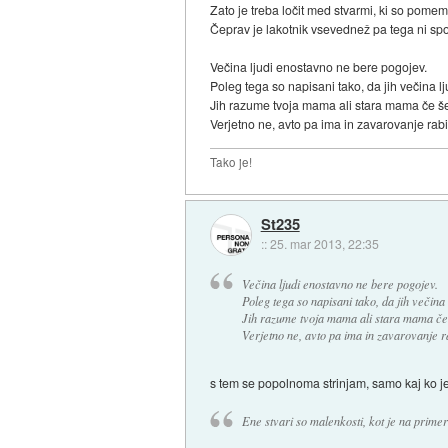
Zato je treba ločit med stvarmi, ki so pomemb
Čeprav je lakotnik vsevednež pa tega ni s
Večina ljudi enostavno ne bere pogojev.
Poleg tega so napisani tako, da jih večina l
Jih razume tvoja mama ali stara mama če š
Verjetno ne, avto pa ima in zavarovanje rabi
Tako je!
St235
::
25. mar 2013, 22:35
Večina ljudi enostavno ne bere pogojev.
Poleg tega so napisani tako, da jih večina
Jih razume tvoja mama ali stara mama če
Verjetno ne, avto pa ima in zavarovanje r
s tem se popolnoma strinjam, samo kaj ko je
Ene stvari so malenkosti, kot je na prime