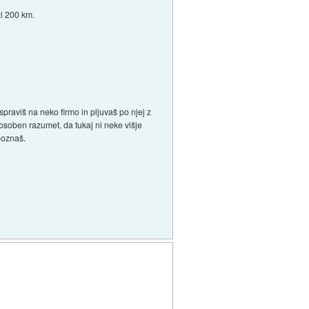
ži 200 km.
raviš na neko firmo in pljuvaš po njej z
osoben razumet, da tukaj ni neke višje
poznaš.