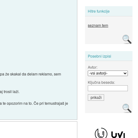
Hitre funkcije
seznam tem
Posebni izpisi
Avtor:
bi pa že skakal da delam reklamo, sem
Ključna beseda:
trosil laži.
 te opozorim na to. Če pri temustrajaš je