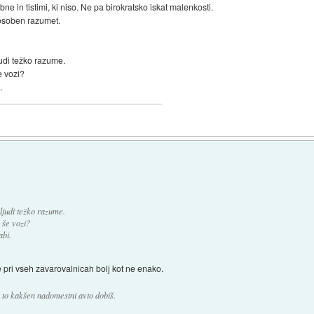
ne in tistimi, ki niso. Ne pa birokratsko iskat malenkosti.
posoben razumet.
judi težko razume.
e vozi?
.
 ljudi težko razume.
 še vozi?
abi.
 pri vseh zavarovalnicah bolj kot ne enako.
r to kakšen nadomestni avto dobiš.