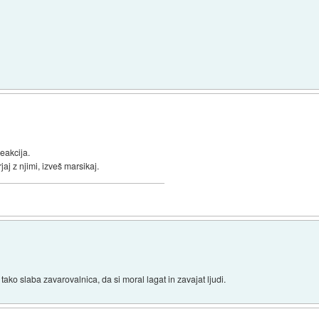
eakcija.
aj z njimi, izveš marsikaj.
ko slaba zavarovalnica, da si moral lagat in zavajat ljudi.