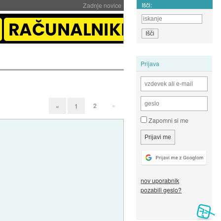
Išči:
Zadnje novice
Prijava
2
»
«
1
Zapomni si me
nov uporabnik
pozabili geslo?