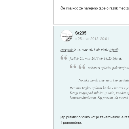
Če ima kdo že narejeno tabelo razlik med zav
St235
::
25. mar 2013, 20:01
energetik
je
25. mar 2013 ob 19:07
izjavil
:
fosil
je
25. mar 2013 ob 18:25
izjavil
:
nekateri splošni pokrivajo t
No take konkretne stvari so zanimiv
Recimo Triglav splošni kasko - moraš vze
Drugi imajo pod splošni že točo, vendar sp
bonusom/malusom. Saj pravim, da moraš sko
jap praktično toliko kot je zavarovalnic je ra
ti pomembne.