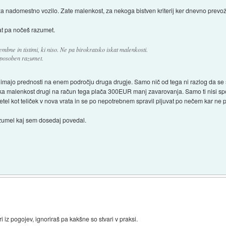
za nadomestno vozilo. Zate malenkost, za nekoga bistven kriterij ker dnevno prevo
dat pa nočeš razumet.
mbne in tistimi, ki niso. Ne pa birokratsko iskat malenkosti.
sposoben razumet.
majo prednosti na enem področju druga drugje. Samo nič od tega ni razlog da se sp
tska malenkost drugi na račun tega plača 300EUR manj zavarovanja. Samo ti nisi sp
letel kot teliček v nova vrata in se po nepotrebnem spravil pljuvat po nečem kar ne 
azumel kaj sem dosedaj povedal.
ari iz pogojev, ignoriraš pa kakšne so stvari v praksi.