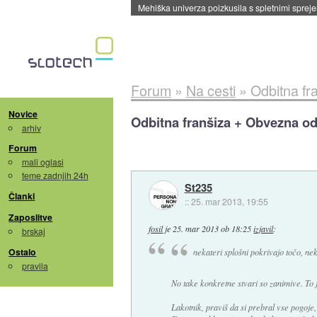
Evropska vesoljska agencija razvija svojo rak
Forum
»
Na cesti
»
Odbitna fr
Novice
Odbitna franšiza + Obvezna od
arhiv
Forum
mali oglasi
teme zadnjih 24h
St235
Članki
::
25. mar 2013, 19:55
Zaposlitve
fosil
je
25. mar 2013 ob 18:25
izjavil
:
brskaj
Ostalo
nekateri splošni pokrivajo točo, nek
pravila
No take konkretne stvari so zanimive. To 
Lakotnik, praviš da si prebral vse pogoje,