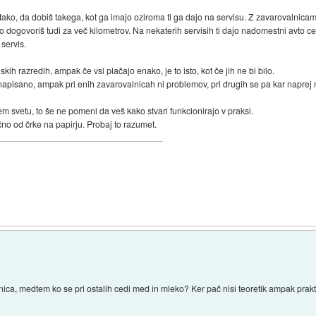
ako, da dobiš takega, kot ga imajo oziroma ti ga dajo na servisu. Z zavarovalnica
ko dogovoriš tudi za več kilometrov. Na nekaterih servisih ti dajo nadomestni avto c
servis.
jskih razredih, ampak če vsi plačajo enako, je to isto, kot če jih ne bi bilo.
 napisano, ampak pri enih zavarovalnicah ni problemov, pri drugih se pa kar naprej 
m svetu, to še ne pomeni da veš kako stvari funkcionirajo v praksi.
čno od črke na papirju. Probaj to razumet.
lnica, medtem ko se pri ostalih cedi med in mleko? Ker pač nisi teoretik ampak prak