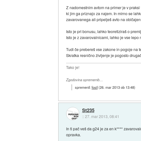
Z nadomestnim avtom na primer je v praksi t
ki jim ga priznajo za najem. In mirno se lah
zavarovanega ali pripelješ avto na običajen 
Isto je pri bonusu, lahko teoretiziraš o premi
Isto je z zavarovalnicami, lahko je vse lepo
Tudi če prebereš vse zakone in pogoje na te
Skratka resnično življenje je pogosto druga
Tako je!
Zgodovina sprememb…
spremenil:
fosil
(
26. mar 2013 ob 13:48
)
St235
::
27. mar 2013, 08:41
In ti pač veš da g24 je za en k**** zavarova
opravka.