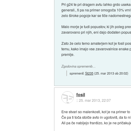
Pri g24 te pri dragem avtu lahko grdo useka t
generali., ti pa na primer omogoča 10% vrnitev
zelo široke pogoje kar se tiče nadomestnega v
Malo morje je tudi popustov, ki jih poleg pr
zavarovano pri njih, eni dajo dodaten popust na
Zato že celo temo amaterjem kot je fosil p
temu, kako imajo vse zavarovalnice enake p
premije.
Zgodovina sprememb…
spremenil:
St235
(
25. mar 2013 ob 20:02
)
fosil
::
25. mar 2013, 22:07
Ene stvari so malenkosti, kot je na primer 
Če pa ti toča stolče avto in ugotoviš, da to ni
Ali pa če nabijejo franšizo, ko je ne pričakuj