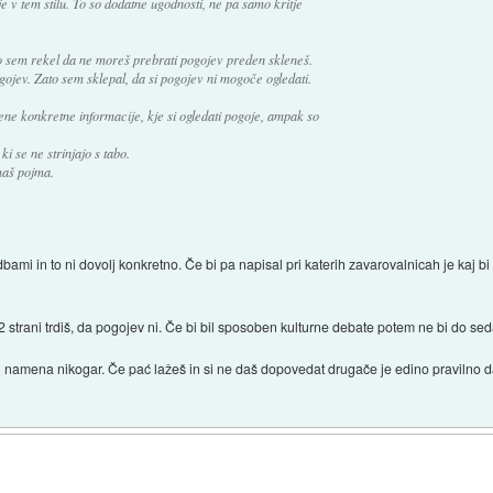
je v tem stilu. To so dodatne ugodnosti, ne pa samo kritje
ko sem rekel da ne moreš prebrati pogojev preden skleneš.
ogojev. Zato sem sklepal, da si pogojev ni mogoče ogledati.
obene konkretne informacije, kje si ogledati pogoje, ampak so
ki se ne strinjajo s tabo.
maš pojma.
bami in to ni dovolj konkretno. Če bi pa napisal pri katerih zavarovalnicah je kaj 
strani trdiš, da pogojev ni. Če bi bil sposoben kulturne debate potem ne bi do sedaj 
el namena nikogar. Če pać lažeš in si ne daš dopovedat drugače je edino pravilno da