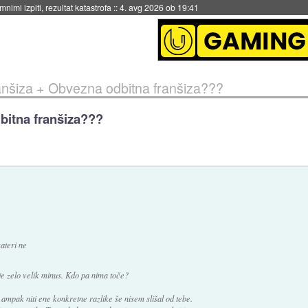
eto za večkratno uporabo
::
4. avg 2026 ob 19:41
anšiza + Obvezna odbitna franšiza???
bitna franšiza???
ateri ne
je zelo velik minus. Kdo pa nima toče?
 ampak niti ene konkretne razlike še nisem slišal od tebe.