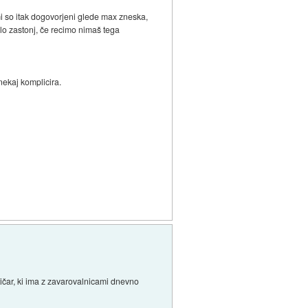
mi so itak dogovorjeni glede max zneska,
elo zastonj, če recimo nimaš tega
nekaj komplicira.
tičar, ki ima z zavarovalnicami dnevno