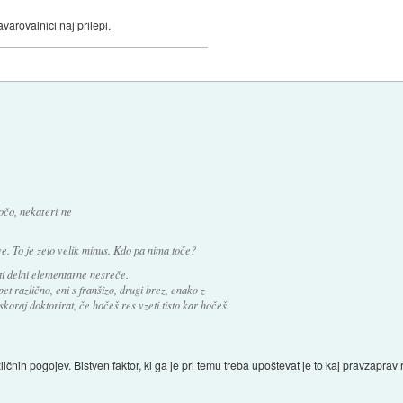
arovalnici naj prilepi.
očo, nekateri ne
e. To je zelo velik minus. Kdo pa nima toče?
ti delni elementarne nesreče.
et različno, eni s franšizo, drugi brez, enako z
raj doktorirat, če hočeš res vzeti tisto kar hočeš.
zličnih pogojev. Bistven faktor, ki ga je pri temu treba upoštevat je to kaj pravzaprav