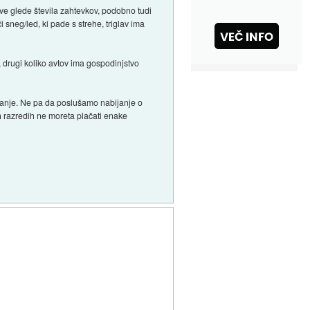
itve glede števila zahtevkov, podobno tudi
i sneg/led, ki pade s strehe, triglav ima
, drugi koliko avtov ima gospodinjstvo
ovanje. Ne pa da poslušamo nabijanje o
 razredih ne moreta plačati enake