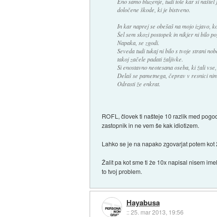
Eno samo bluzenje, tudi tole kar si naštel 
določene škode, ki je bistveno.
In kar naprej se obešaš na mojo izjavo, 
Šel sem skozi postopek in nikjer ni bilo p
Napaka, se zgodi.
Seveda tudi tukaj ni bilo s tvoje strani n
takoj začele padati žaljivke.
Si enostavno neotesana oseba, ki žali vse, 
Delaš se pametnega, čeprav v resnici ni
Odrasti že enkrat.
ROFL, človek ti našteje 10 razlik med pogod
zastopnik in ne vem še kak idiotizem.
Lahko se je na napako zgovarjat potem kot 2 
Žalit pa kot sme ti že 10x napisal nisem im
to tvoj problem.
Hayabusa
::
25. mar 2013, 19:56