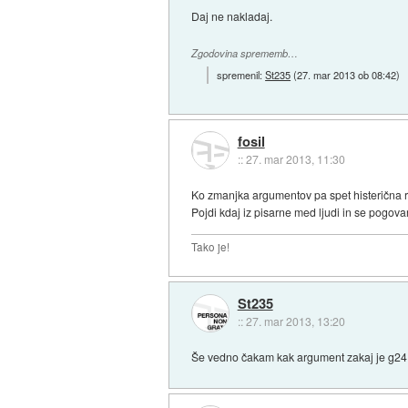
Daj ne nakladaj.
Zgodovina sprememb…
spremenil:
St235
(
27. mar 2013 ob 08:42
)
fosil
::
27. mar 2013, 11:30
Ko zmanjka argumentov pa spet histerična r
Pojdi kdaj iz pisarne med ljudi in se pogovarj
Tako je!
St235
::
27. mar 2013, 13:20
Še vedno čakam kak argument zakaj je g24 ta