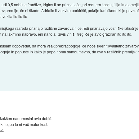
udi 0,5 odbitne franšize, triglav ti ne prizna toče, pri rednem kasku, tilija ima omej
 premije, če ni škode. Adriatic ti v okviru parkirišč, pokrije tudi škodo ki jo povzroč
ozila itd itd itd.
emisjkega razreda priznajo različne zavarovalnice. Edi priznavajo vozniške izkušnje
 lakrmno napravo, eni na to ali živiš v hiši, tretji če je avto gražiran itd itd itd.
oskušam dopovedat, da mora vsak prebrat pogoje, če hoče sklenit kvalitetno zavar
ogoje in popuste in kako je popolnoma samoumevno, da dva v različnih premijskih
to kakšen nadomestni avto dobiš.
 krito, pa to ni več malenkost.
eš.