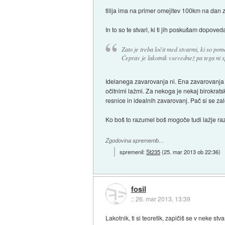
tilija ima na primer omejitev 100km na dan 
In to so te stvari, ki ti jih poskušam dopove
Zato je treba ločit med stvarmi, ki so pome
Čeprav je lakotnik vsevednež pa tega ni 
Idelanega zavarovanja ni. Ena zavarovanja i
očitnimi lažmi. Za nekoga je nekaj birokra
resnice in idealnih zavarovanj. Pač si se za
Ko boš to razumel boš mogoče tudi lažje r
Zgodovina sprememb…
spremenil:
St235
(
25. mar 2013 ob 22:36
)
fosil
::
26. mar 2013, 13:39
Lakotnik, ti si teoretik, zapičiš se v neke stv