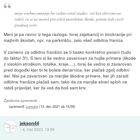
moje osebno mnenje bo vedno ostal enako: več kot obvezno ne
rabiš, če si ne moreš privoščit morebitne škode, potem itak voziš
predrag avto
Meni je pa ravno iz tega razloga, torej zajebancij in birokracije pri
majhnih škodah, npr. na parkirišču, zelo všeč odbitna franiza.
V zameno za odbitno franšizo se ti kasko konkretno poceni (tudu
do faktor 3!). S tem si še vedno zavarovan za hujše primere (škode
z visokim stroškom, totalke, kraje,...), torej še vedno si zavarovan
pred dogodki kjer bi te bolela denarnica, ker plačaš zgolj odbitni
del. Nisi pa zavarovan za manjše škodne primere, ker jih zaradi
odbitne franšize plačaš sam, tako da za manjše stvari sploh ne
rabiš prijavljat, ker že veš da boš sam kriv.
Zgodovina sprememb…
spremenil:
Lonsarg
(
13. dec 2021 ob 15:59
)
jekson44
::
4. mar 2023, 19:39