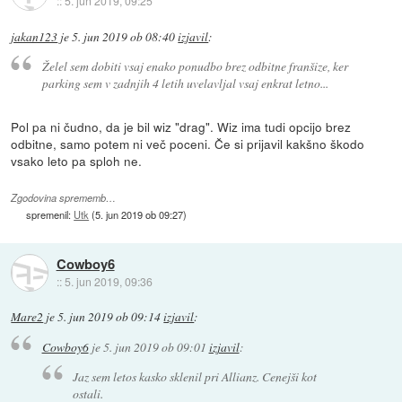
::
5. jun 2019, 09:25
jakan123
je
5. jun 2019 ob 08:40
izjavil
:
Želel sem dobiti vsaj enako ponudbo brez odbitne franšize, ker
parking sem v zadnjih 4 letih uvelavljal vsaj enkrat letno...
Pol pa ni čudno, da je bil wiz "drag". Wiz ima tudi opcijo brez
odbitne, samo potem ni več poceni. Če si prijavil kakšno škodo
vsako leto pa sploh ne.
Zgodovina sprememb…
spremenil:
Utk
(
5. jun 2019 ob 09:27
)
Cowboy6
::
5. jun 2019, 09:36
Mare2
je
5. jun 2019 ob 09:14
izjavil
:
Cowboy6
je
5. jun 2019 ob 09:01
izjavil
:
Jaz sem letos kasko sklenil pri Allianz. Cenejši kot
ostali.