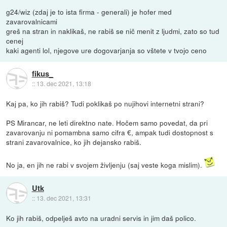
g24/wiz (zdaj je to ista firma - generali) je hofer med
zavarovalnicami
greš na stran in naklikaš, ne rabiš se nič menit z ljudmi, zato so tud
cenej
kaki agenti lol, njegove ure dogovarjanja so vštete v tvojo ceno
fikus_
::
13. dec 2021, 13:18
Kaj pa, ko jih rabiš? Tudi poklikaš po nujihovi internetni strani?
PS Mirancar, ne leti direktno nate. Hočem samo povedat, da pri
zavarovanju ni pomambna samo cifra €, ampak tudi dostopnost s
strani zavarovalnice, ko jih dejansko rabiš.
No ja, en jih ne rabi v svojem življenju (saj veste koga mislim).
Utk
::
13. dec 2021, 13:31
Ko jih rabiš, odpelješ avto na uradni servis in jim daš polico.