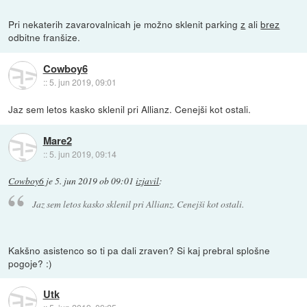
Pri nekaterih zavarovalnicah je možno sklenit parking
z
ali
brez
odbitne franšize.
Cowboy6
::
5. jun 2019, 09:01
Jaz sem letos kasko sklenil pri Allianz. Cenejši kot ostali.
Mare2
::
5. jun 2019, 09:14
Cowboy6
je
5. jun 2019 ob 09:01
izjavil
:
Jaz sem letos kasko sklenil pri Allianz. Cenejši kot ostali.
Kakšno asistenco so ti pa dali zraven? Si kaj prebral splošne
pogoje? :)
Utk