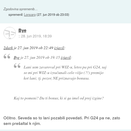
Zgodovina sprememb…
spremenil:
Lonsarg
(
27. jun 2019 ob 23:03
)
Bye
::
28. jun 2019, 18:39
2dark
je
27. jun 2019 ob 22:49
izjavil
:
Bye
je
27. jun 2019 ob 19:15
izjavil
:
Lani sem zavaroval pri WIZ-u, letos pa pri G24, saj
so mi pri WIZ-u izračunali celo višjo (?!) premijo
kot lani; tj. pozor, NE priznavajo bonusa.
Kaj to pomeni? Da ti bonus, ki si ga imel od prej izgine?
Očitno. Seveda so to lani pozabili povedati. Pri G24 pa ne, zato
sem prešaltal k njim.