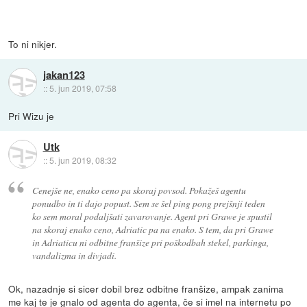
To ni nikjer.
jakan123
::
5. jun 2019, 07:58
Pri Wizu je
Utk
::
5. jun 2019, 08:32
Cenejše ne, enako ceno pa skoraj povsod. Pokažeš agentu
ponudbo in ti dajo popust. Sem se šel ping pong prejšnji teden
ko sem moral podaljšati zavarovanje. Agent pri Grawe je spustil
na skoraj enako ceno, Adriatic pa na enako. S tem, da pri Grawe
in Adriaticu ni odbitne franšize pri poškodbah stekel, parkinga,
vandalizma in divjadi.
Ok, nazadnje si sicer dobil brez odbitne franšize, ampak zanima
me kaj te je gnalo od agenta do agenta, če si imel na internetu po