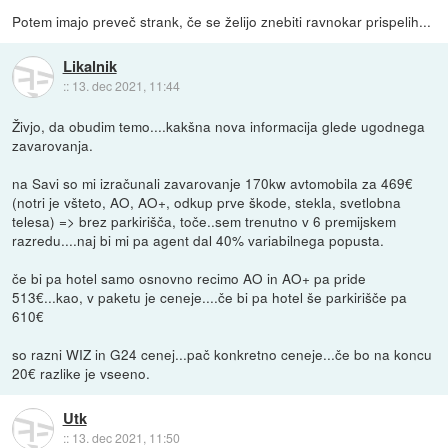
Potem imajo preveč strank, če se želijo znebiti ravnokar prispelih...
Likalnik
::
13. dec 2021, 11:44
Živjo, da obudim temo....kakšna nova informacija glede ugodnega
zavarovanja.
na Savi so mi izračunali zavarovanje 170kw avtomobila za 469€
(notri je všteto, AO, AO+, odkup prve škode, stekla, svetlobna
telesa) => brez parkirišča, toče..sem trenutno v 6 premijskem
razredu....naj bi mi pa agent dal 40% variabilnega popusta.
če bi pa hotel samo osnovno recimo AO in AO+ pa pride
513€...kao, v paketu je ceneje....če bi pa hotel še parkirišče pa
610€
so razni WIZ in G24 cenej...pač konkretno ceneje...če bo na koncu
20€ razlike je vseeno.
Utk
::
13. dec 2021, 11:50