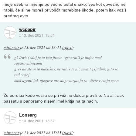
moje osebno mnenje bo vedno ostal enako: več kot obvezno ne
rabiš, če si ne moreš privoščit morebitne škode, potem itak voziš
predrag avto
wcpapir
::
13. dec 2021, 15:54
mirancar
je
13. dec 2021 ob 13:11
izjavil
:
g24/wiz (zdaj je to ista firma - generali) je hofer med
zavarovalnicami
greš na stran in naklikaš, ne rabiš se nič menit z ljudmi, zato so
tud cenej
kaki agenti lol, njegove ure dogovarjanja so vštete v tvojo ceno
Že eurotax kode vozila se pri wiz ne doloci pravilno. Na alltrack
passatu s panoramo nisem imel kritja na ta način.
Lonsarg
::
13. dec 2021, 15:57
mirancar
je
13. dec 2021 ob 15:25
izjavil
: