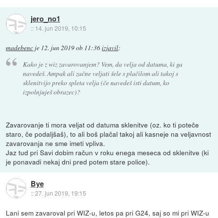
jero_no1
::
14. jun 2019, 10:15
madebenc
je
12. jun 2019 ob 11:36
izjavil
:
Kako je z wiz zavarovanjem? Vem, da velja od datuma, ki ga
navedeš. Ampak ali začne veljati šele s plačilom ali takoj s
sklenitvijo preko spleta velja (če navedeš isti datum, ko
izpolnjuješ obrazec)?
Zavarovanje ti mora veljat od datuma sklenitve (oz. ko ti poteče
staro, če podaljšaš), to ali boš plačal takoj ali kasneje na veljavnost
zavarovanja ne sme imeti vpliva.
Jaz tud pri Savi dobim račun v roku enega meseca od sklenitve (ki
je ponavadi nekaj dni pred potem stare police).
Bye
::
27. jun 2019, 19:15
Lani sem zavaroval pri WIZ-u, letos pa pri G24, saj so mi pri WIZ-u