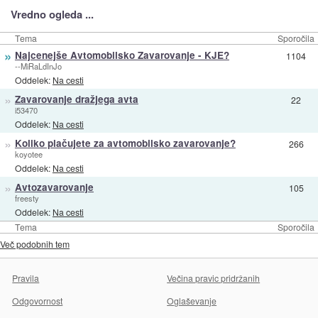
Vredno ogleda ...
Tema
Sporočila
»
Najcenejše Avtomobilsko Zavarovanje - KJE?
1104
--MiRaLdInJo
Oddelek:
Na cesti
»
Zavarovanje dražjega avta
22
i53470
Oddelek:
Na cesti
»
Koliko plačujete za avtomobilsko zavarovanje?
266
koyotee
Oddelek:
Na cesti
»
Avtozavarovanje
105
freesty
Oddelek:
Na cesti
Tema
Sporočila
Več podobnih tem
Pravila
Večina pravic pridržanih
Odgovornost
Oglaševanje