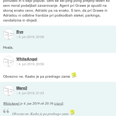
ponudbo in ti dajo popust. Sem se šel ping pong prejšnji teden ko
sem moral podaljšati zavarovanje. Agent pri Grawe je spustil na
skoraj enako ceno, Adriatic pa na enako. S tem, da pri Grawe in
Adriaticu ni odbitne franšize pri poškodbah stekel, parkinga,
vandalizma in divjadi.
Bye
::
4. jun 2019, 20:06
Hvala.
WhiteAngel
::
4. jun 2019, 20:56
Obvezno ne. Kasko je pa predrago zame
Mare2
::
4. jun 2019, 21:03
WhiteAngel
je
4. jun 2019 ob 20:56
izjavil
:
Obvezno ne. Kasko je pa predrago zame