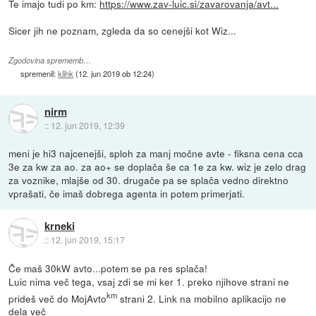
Te imajo tudi po km:
https://www.zav-luic.si/zavarovanja/avt...
Sicer jih ne poznam, zgleda da so cenejši kot Wiz...
Zgodovina sprememb…
spremenil:
klihk
(
12. jun 2019 ob 12:24
)
nirm
::
12. jun 2019, 12:39
meni je hi3 najcenejši, sploh za manj močne avte - fiksna cena cca
3e za kw za ao. za ao+ se doplača še ca 1e za kw. wiz je zelo drag
za voznike, mlajše od 30. drugače pa se splača vedno direktno
vprašati, če imaš dobrega agenta in potem primerjati.
krneki
::
12. jun 2019, 15:17
Če maš 30kW avto...potem se pa res splača!
Luic nima več tega, vsaj zdi se mi ker 1. preko njihove strani ne
km
prideš več do MojAvto
strani 2. Link na mobilno aplikacijo ne
dela več