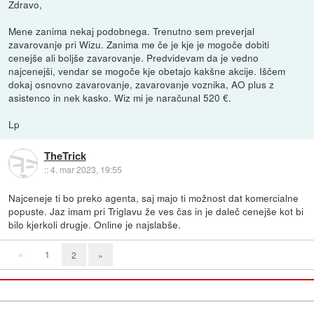
Zdravo,
Mene zanima nekaj podobnega. Trenutno sem preverjal
zavarovanje pri Wizu. Zanima me če je kje je mogoče dobiti
cenejše ali boljše zavarovanje. Predvidevam da je vedno
najcenejši, vendar se mogoče kje obetajo kakšne akcije. Iščem
dokaj osnovno zavarovanje, zavarovanje voznika, AO plus z
asistenco in nek kasko. Wiz mi je naračunal 520 €.
Lp
TheTrick
::
4. mar 2023, 19:55
Najceneje ti bo preko agenta, saj majo ti možnost dat komercialne
popuste. Jaz imam pri Triglavu že ves čas in je daleč cenejše kot bi
bilo kjerkoli drugje. Online je najslabše.
«
1
2
»