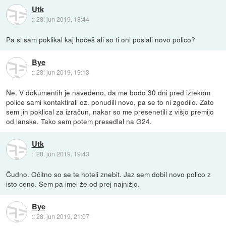
Utk
::
28. jun 2019, 18:44
Pa si sam poklikal kaj hočeš ali so ti oni poslali novo polico?
Bye
::
28. jun 2019, 19:13
Ne. V dokumentih je navedeno, da me bodo 30 dni pred iztekom
police sami kontaktirali oz. ponudili novo, pa se to ni zgodilo. Zato
sem jih poklical za izračun, nakar so me presenetili z višjo premijo
od lanske. Tako sem potem presedlal na G24.
Utk
::
28. jun 2019, 19:43
Čudno. Očitno so se te hoteli znebit. Jaz sem dobil novo polico z
isto ceno. Sem pa imel že od prej najnižjo.
Bye
::
28. jun 2019, 21:07