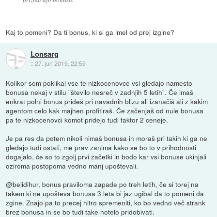
Kaj to pomeni? Da ti bonus, ki si ga imel od prej izgine?
Lonsarg
::
27. jun 2019, 22:59
Kolikor sem poklikal vse te nizkocenovce vsi gledajo namesto
bonusa nekaj v stilu "število nesreč v zadnjih 5 letih". Če imaš
enkrat polni bonus prideš pri navadnih blizu ali izanačiš ali z kakim
agentom celo kak majhen profitiraš. Če začenjaš od nule bonusa
pa te nizkocenovci komot pridejo tudi faktor 2 ceneje.
Je pa res da potem nikoli nimaš bonusa in moraš pri takih ki ga ne
gledajo tudi ostati, me prav zanima kako se bo to v prihodnosti
dogajalo, če so to zgolj prvi začetki in bodo kar vsi bonuse ukinjali
oziroma postopoma vedno manj upoštevali.
@belidihur, bonus praviloma zapade po treh letih, če si torej na
takem ki ne upošteva bonusa 3 leta bi jaz ugibal da to pomeni da
zgine. Znajo pa to precej hitro spremeniti, ko bo vedno več strank
brez bonusa in se bo tudi take hotelo pridobivati.