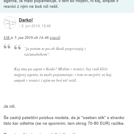
agenta, ta malo popametuje, v tem so mojstri, ni kaj, ampak v
resnici z njim ne boš nič rešil.
Darko!
::
5. jun 2019, 15:46
Utk
je
5. jun 2019 ob 14:46
izjavil
:
"ja potem se pa ob škodi pogovarjaj z
računalnikom".
Kaj ima pa agent s škodo? Mislim v resnici. Sej vsak kliče
najprej agenta, ta malo popametuje, v tem so mojstri, ni kaj,
ampak v resnici z njim ne boš nič rešil.
Ja nič.
Še zadnji patetični poizkus modela, da je "oseben stik" s stranko
tisto kar odtehta (se ne spomnim, tam okrog 70-80 EUR) razlike.