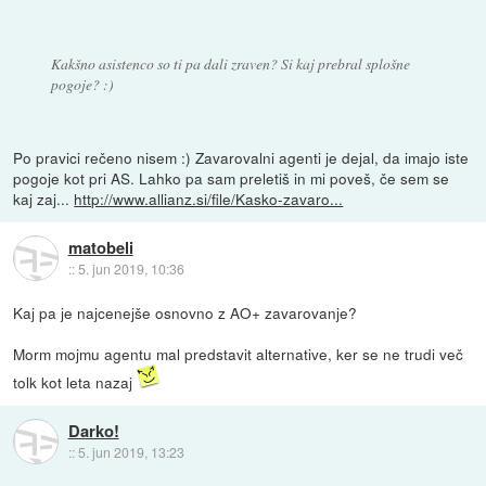
Kakšno asistenco so ti pa dali zraven? Si kaj prebral splošne
pogoje? :)
Po pravici rečeno nisem :) Zavarovalni agenti je dejal, da imajo iste
pogoje kot pri AS. Lahko pa sam preletiš in mi poveš, če sem se
kaj zaj...
http://www.allianz.si/file/Kasko-zavaro...
matobeli
::
5. jun 2019, 10:36
Kaj pa je najcenejše osnovno z AO+ zavarovanje?
Morm mojmu agentu mal predstavit alternative, ker se ne trudi več
tolk kot leta nazaj
Darko!
::
5. jun 2019, 13:23