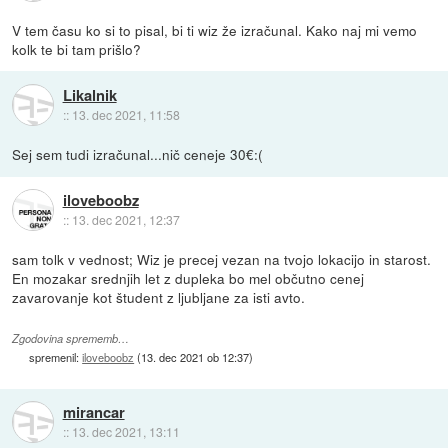
V tem času ko si to pisal, bi ti wiz že izračunal. Kako naj mi vemo
kolk te bi tam prišlo?
Likalnik
::
13. dec 2021, 11:58
Sej sem tudi izračunal...nič ceneje 30€:(
iloveboobz
::
13. dec 2021, 12:37
sam tolk v vednost; Wiz je precej vezan na tvojo lokacijo in starost.
En mozakar srednjih let z dupleka bo mel občutno cenej
zavarovanje kot študent z ljubljane za isti avto.
Zgodovina sprememb…
spremenil:
iloveboobz
(
13. dec 2021 ob 12:37
)
mirancar
::
13. dec 2021, 13:11