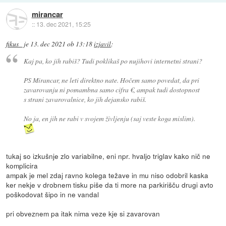
mirancar
::
13. dec 2021, 15:25
fikus_
je
13. dec 2021 ob 13:18
izjavil
:
Kaj pa, ko jih rabiš? Tudi poklikaš po nujihovi internetni strani?
PS Mirancar, ne leti direktno nate. Hočem samo povedat, da pri
zavarovanju ni pomambna samo cifra €, ampak tudi dostopnost
s strani zavarovalnice, ko jih dejansko rabiš.
No ja, en jih ne rabi v svojem življenju (saj veste koga mislim).
tukaj so izkušnje zlo variabilne, eni npr. hvaljo triglav kako nič ne
komplicira
ampak je mel zdaj ravno kolega težave in mu niso odobril kaska
ker nekje v drobnem tisku piše da ti more na parkirišču drugi avto
poškodovat šipo in ne vandal
pri obveznem pa itak nima veze kje si zavarovan