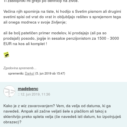
Ti zastopniki mi grejo po definiciji na živce.
Večina njih spominja na tiste, ki hodijo s Svetim pismom ali drugimi
svetimi spisi od vrat do vrat in obljubljajo rešitev s sprejemom tega
ali onega modreca v svoje življenje;
ali še bolj patetičen primer modelov, ki prodajajo (ali pa so
prodajali) posodo, jogije in sesalce penzijonistom za 1500 - 3000
EUR na kos ali komplet !
Zgodovina sprememb…
spremenilo:
Darko!
(
5. jun 2019 ob 15:47
)
madebenc
::
12. jun 2019, 11:36
Kako je z wiz zavarovanjem? Vem, da velja od datuma, ki ga
navedeš. Ampak ali začne veljati šele s plačilom ali takoj s
sklenitvijo preko spleta velja (če navedeš isti datum, ko izpolnjuješ
obrazec)?