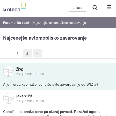
☰
Forum
»
Na cesti
»
Najcenejše avtomobilsko zavarovanje
Najcenejše avtomobilsko zavarovanje
«
1
2
»
Bye
::
4. jun 2019, 19:08
A je morda kdo našel cenejše avto zavarovanje od WIZ-a?
jakan123
::
4. jun 2019, 20:00
Cenejše ne, enako ceno pa skoraj povsod. Pokažeš agentu