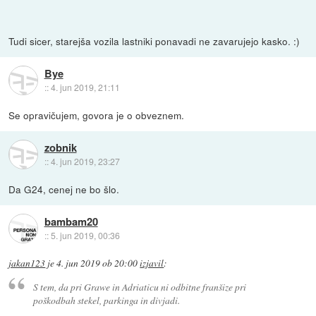
Tudi sicer, starejša vozila lastniki ponavadi ne zavarujejo kasko. :)
Bye
::
4. jun 2019, 21:11
Se opravičujem, govora je o obveznem.
zobnik
::
4. jun 2019, 23:27
Da G24, cenej ne bo šlo.
bambam20
::
5. jun 2019, 00:36
jakan123
je
4. jun 2019 ob 20:00
izjavil
:
S tem, da pri Grawe in Adriaticu ni odbitne franšize pri
poškodbah stekel, parkinga in divjadi.