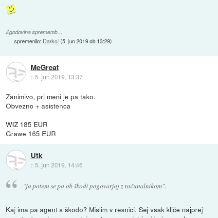
Zgodovina sprememb…
spremenilo:
Darko!
(
5. jun 2019 ob 13:29
)
MeGreat
::
5. jun 2019, 13:37
Zanimivo, pri meni je pa tako.
Obvezno + asistenca
WIZ 185 EUR
Grawe 165 EUR
Utk
::
5. jun 2019, 14:46
"ja potem se pa ob škodi pogovarjaj z računalnikom".
Kaj ima pa agent s škodo? Mislim v resnici. Sej vsak kliče najprej