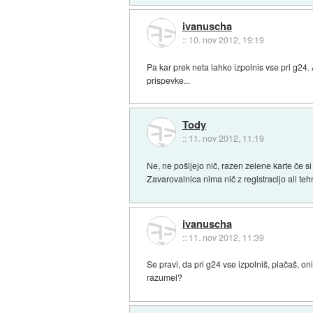
ivanuscha
::
10. nov 2012, 19:19
Pa kar prek neta lahko izpolnis vse pri g24
prispevke...
Tody
::
11. nov 2012, 11:19
Ne, ne pošljejo nič, razen zelene karte če si
Zavarovalnica nima nič z registracijo ali te
ivanuscha
::
11. nov 2012, 11:39
Se pravi, da pri g24 vse izpolniš, plačaš, oni
razumel?