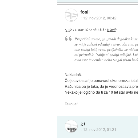
fosil
::
12. nov 2012, 00:42
;-)
je
11. nov 2012 ob 23:31
izjavil
:
Prepričali so me, že zaradi dogodka ki se
se mi je zaletel odzadaj v avto, oba sma pr
obe zadnji luči, vrata prtljažnika-se niti 
mi priznali le "rabljen" zadnji odbijač. L
avto star in cenilec nebo tvegal pisati be
Nakladaš.
Če je avto star je ponavadi ekonomska tota
Računica pa je taka, da je vrednost avta pr
Nekako je logično da ti za 10 let star avto n
Tako je!
;-)
::
12. nov 2012, 01:21