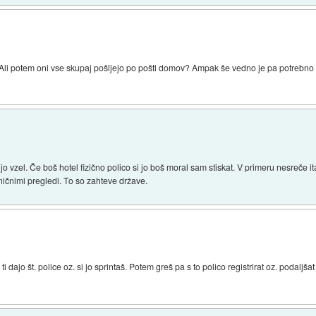
. Ali potem oni vse skupaj pošljejo po pošti domov? Ampak še vedno je pa potrebno o
 jo vzel. Če boš hotel fizično polico si jo boš moral sam stiskat. V primeru nesreče i
hničnimi pregledi. To so zahteve države.
 ti dajo št. police oz. si jo sprintaš. Potem greš pa s to polico registrirat oz. podal