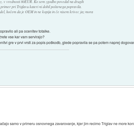
z. v vrednosti 80EUR. Ko sem zgodbo povedal na drugih
primer pri Triglavu kateri ni dobil poštenega popravila.
 del, hočem da je OEM in ne kopija in če nisem krivec jaz mora
pravilo ali pa ocenitev totalke.
žrete vse kar vam servirajo?
enitvi gre v prvi vrsti za popis poškodb, glede popravila se pa potem naprej dogovar
ačajo samo v primeru osnovnega zavarovanje, kjer jim recimo Triglav ne more konk