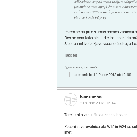
odškodnine ampak samo rabljen odbijač o
forumih pa sem opazil da nisem edinstven 
Boli mene k*** če mi dajo nov ali ne nov
bit avto kot je bil prej.
Potem se pa pritoži. Imaš pravico zahtevat po
Res ne vem kako ste ljudje tok leseni da po
Sicer pa mi tvoje izjave vseeno čudne, pri c
Tako je!
Zgodovina sprememb…
spremenil:
fosil
(
12. nov 2012 ob 10:48
)
ivanuscha
::
18. nov 2012, 15:14
Torej lahko zaključimo nekako takole:
Poceni zavarovalnice ala WIZ in G24 se spl
imet.