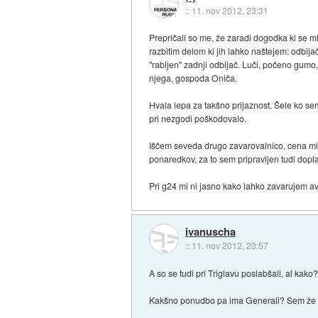
::
11. nov 2012, 23:31
Prepričali so me, že zaradi dogodka ki se mi
razbitim delom ki jih lahko naštejem: odbijač,
"rabljen" zadnji odbijač. Luči, počeno gumo,
njega, gospoda Oniča.
Hvala lepa za takšno prijaznost. Šele ko se
pri nezgodi poškodovalo.
Iščem seveda drugo zavarovalnico, cena mi ni
ponaredkov, za to sem pripravljen tudi dopla
Pri g24 mi ni jasno kako lahko zavarujem avt
ivanuscha
::
11. nov 2012, 23:57
A so se tudi pri Triglavu poslabšali, al kak
Kakšno ponudbo pa ima Generali? Sem že več