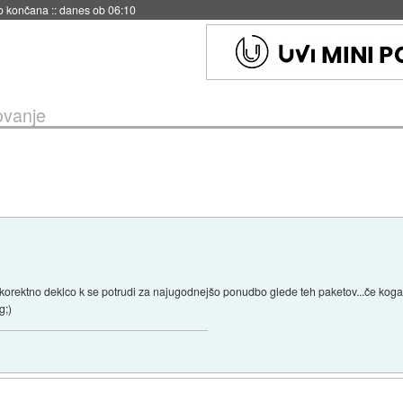
s ob 06:09
ovanje
orektno deklco k se potrudi za najugodnejšo ponudbo glede teh paketov...če kog
g;)