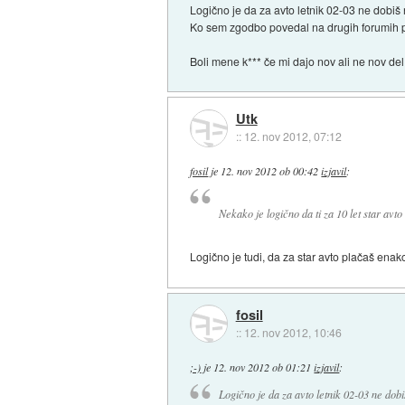
Logično je da za avto letnik 02-03 ne dobi
Ko sem zgodbo povedal na drugih forumih pa
Boli mene k*** če mi dajo nov ali ne nov del,
Utk
::
12. nov 2012, 07:12
fosil
je
12. nov 2012 ob 00:42
izjavil
:
Nekako je logično da ti za 10 let star avto
Logično je tudi, da za star avto plačaš enak
fosil
::
12. nov 2012, 10:46
;-)
je
12. nov 2012 ob 01:21
izjavil
:
Logično je da za avto letnik 02-03 ne dob