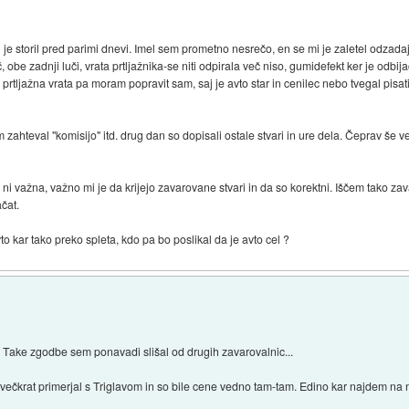
 je storil pred parimi dnevi. Imel sem prometno nesrečo, en se mi je zaletel odzadaj 
 obe zadnji luči, vrata prtljažnika-se niti odpirala več niso, gumidefekt ker je odbijač
 prtljažna vrata pa moram popravit sam, saj je avto star in cenilec nebo tvegal pisat
m zahteval "komisijo" itd. drug dan so dopisali ostale stvari in ure dela. Čeprav š
 važna, važno mi je da krijejo zavarovane stvari in da so korektni. Iščem tako zava
čat.
o kar tako preko spleta, kdo pa bo poslikal da je avto cel ?
o? Take zgodbe sem ponavadi slišal od drugih zavarovalnic...
krat primerjal s Triglavom in so bile cene vedno tam-tam. Edino kar najdem na nj