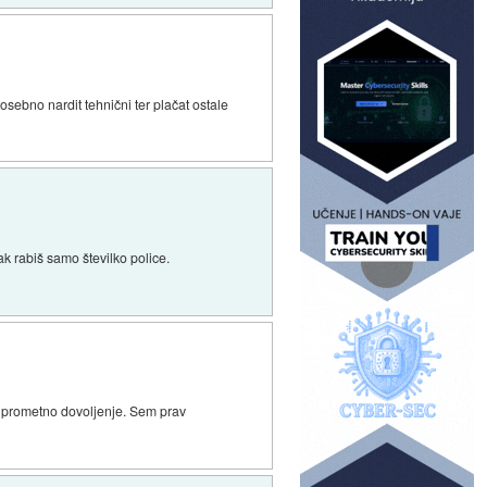
sebno nardit tehnični ter plačat ostale
tak rabiš samo številko police.
jšat prometno dovoljenje. Sem prav