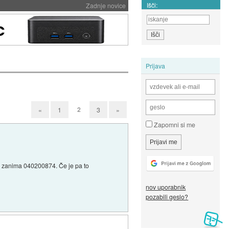
Išči:
Zadnje novice
Prijava
2
«
1
3
»
Zapomni si me
a zanima 040200874. Če je pa to
nov uporabnik
pozabili geslo?