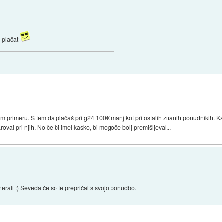
i plačat
m primeru. S tem da plačaš pri g24 100€ manj kot pri ostalih znanih ponudnikih. Kaj
oval pri njih. No če bi imel kasko, bi mogoče bolj premišljeval...
enerali :) Seveda če so te prepričal s svojo ponudbo.