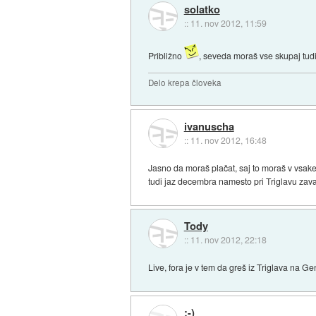
solatko
::
11. nov 2012, 11:59
Približno
, seveda moraš vse skupaj tud
Delo krepa človeka
ivanuscha
::
11. nov 2012, 16:48
Jasno da moraš plačat, saj to moraš v vsake
tudi jaz decembra namesto pri Triglavu zavar
Tody
::
11. nov 2012, 22:18
Live, fora je v tem da greš iz Triglava na G
;-)