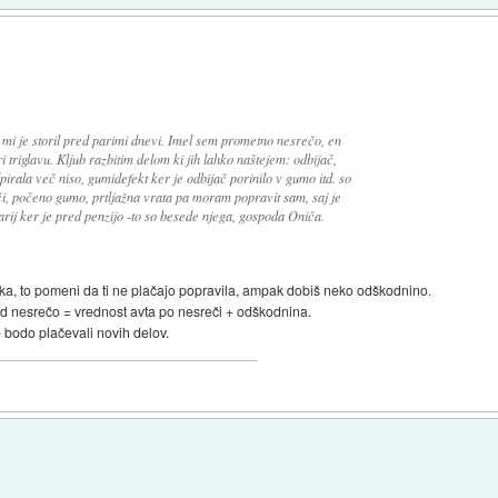
 mi je storil pred parimi dnevi. Imel sem prometno nesrečo, en
i triglavu. Kljub razbitim delom ki jih lahko naštejem: odbijač,
odpirala več niso, gumidefekt ker je odbijač porinilo v gumo itd. so
uči, počeno gumo, prtljažna vrata pa moram popravit sam, saj je
darij ker je pred penzijo -to so besede njega, gospoda Oniča.
lka, to pomeni da ti ne plačajo popravila, ampak dobiš neko odškodnino.
ed nesrečo = vrednost avta po nesreči + odškodnina.
e bodo plačevali novih delov.