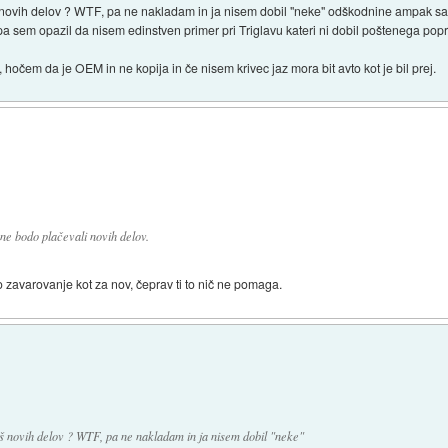
š novih delov ? WTF, pa ne nakladam in ja nisem dobil "neke" odškodnine ampak sam
 sem opazil da nisem edinstven primer pri Triglavu kateri ni dobil poštenega popr
 hočem da je OEM in ne kopija in če nisem krivec jaz mora bit avto kot je bil prej.
 ne bodo plačevali novih delov.
o zavarovanje kot za nov, čeprav ti to nič ne pomaga.
iš novih delov ? WTF, pa ne nakladam in ja nisem dobil "neke"