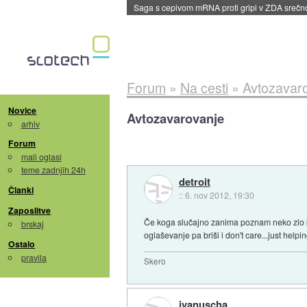
BMW v vozilih začel predvajati reklame
::
dane
Forum
»
Na cesti
»
Avtozavar
Novice
Avtozavarovanje
arhiv
Forum
mali oglasi
teme zadnjih 24h
detroit
Članki
::
6. nov 2012, 19:30
Zaposlitve
Če koga slučajno zanima poznam neko zlo k
brskaj
oglaševanje pa briši i don't care...just helpin
Ostalo
pravila
Skero
ivanuscha