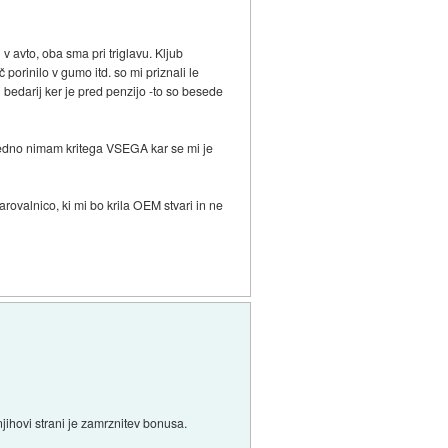
v avto, oba sma pri triglavu. Kljub
 porinilo v gumo itd. so mi priznali le
i bedarij ker je pred penzijo -to so besede
e vedno nimam kritega VSEGA kar se mi je
rovalnico, ki mi bo krila OEM stvari in ne
ihovi strani je zamrznitev bonusa.