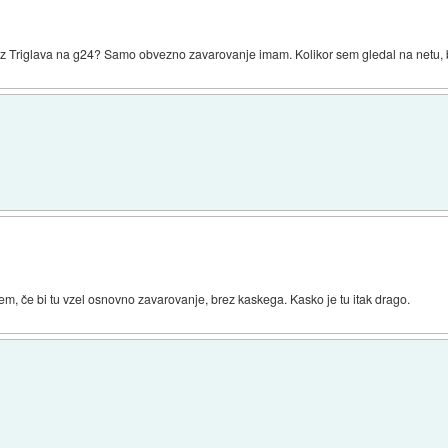
t iz Triglava na g24? Samo obvezno zavarovanje imam. Kolikor sem gledal na netu, b
m, če bi tu vzel osnovno zavarovanje, brez kaskega. Kasko je tu itak drago.