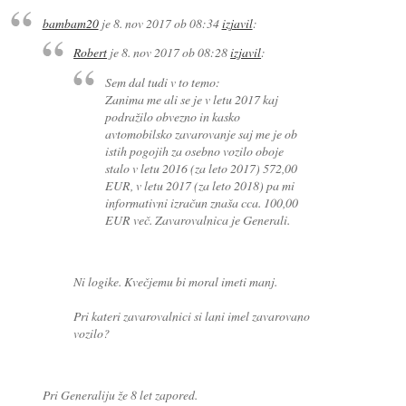
bambam20
je
8. nov 2017 ob 08:34
izjavil
:
Robert
je
8. nov 2017 ob 08:28
izjavil
:
Sem dal tudi v to temo:
Zanima me ali se je v letu 2017 kaj
podražilo obvezno in kasko
avtomobilsko zavarovanje saj me je ob
istih pogojih za osebno vozilo oboje
stalo v letu 2016 (za leto 2017) 572,00
EUR, v letu 2017 (za leto 2018) pa mi
informativni izračun znaša cca. 100,00
EUR več. Zavarovalnica je Generali.
Ni logike. Kvečjemu bi moral imeti manj.
Pri kateri zavarovalnici si lani imel zavarovano
vozilo?
Pri Generaliju že 8 let zapored.