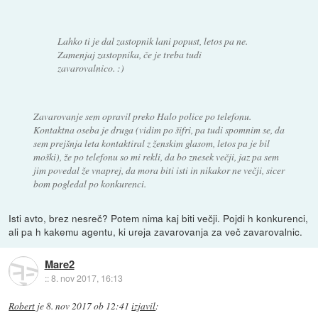
Lahko ti je dal zastopnik lani popust, letos pa ne.
Zamenjaj zastopnika, če je treba tudi
zavarovalnico. :)
Zavarovanje sem opravil preko Halo police po telefonu.
Kontaktna oseba je druga (vidim po šifri, pa tudi spomnim se, da
sem prejšnja leta kontaktiral z ženskim glasom, letos pa je bil
moški), že po telefonu so mi rekli, da bo znesek večji, jaz pa sem
jim povedal že vnaprej, da mora biti isti in nikakor ne večji, sicer
bom pogledal po konkurenci.
Isti avto, brez nesreč? Potem nima kaj biti večji. Pojdi h konkurenci,
ali pa h kakemu agentu, ki ureja zavarovanja za več zavarovalnic.
Mare2
::
8. nov 2017, 16:13
Robert
je
8. nov 2017 ob 12:41
izjavil
: