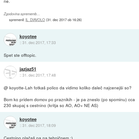
ne.
Zgodovina sprememb…
spremenil:
IL_DIAVOLO
(
31. dec 2017 ob 16:26
)
koyotee
::
31. dec 2017, 17:33
Spet ste offtopic.
jazjaz51
::
31. dec 2017, 17:48
@ koyotte-Lah fotkaš polico da vidimo koliko daleč najcenejši so?
Bom ko pridem domov po praznikih - je pa zneslo (po spominu) cca
230 skupaj s cestnino (kritja so AO, AO+ NE AS)
koyotee
::
31. dec 2017, 18:09
Cestnino plačaš pa na tehničnem ;)