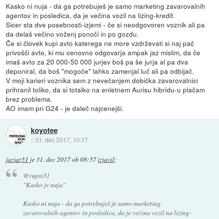
Kasko ni nuja - da ga potrebuješ je samo marketing zavarovalnih
agentov in posledica, da je večina vozil na lizing-kredit.
Sicer sta dve posebnosti-izjemi - če si neodgovoren voznik ali pa
da delaš večino voženj ponoči in po gozdu.
Če si človek kupi avto katerega ne more vzdrževati si naj pač
privošči avto, ki mu cenovno odgovarja ampak jaz mislim, da če
imaš avto za 20 000-50 000 jurjev boš pa še jurja al pa dva
deponiral, da boš "mogoče" lahko zamenjal luč ali pa odbijač.
V moji karieri voznika sem z nevečanjem dobička zavarovalnici
prihranil toliko, da si totalko na enletnem Aurisu hibridu-u plačam
brez problema.
AO imam pri G24 - je daleč najcenejši.
koyotee
::
31. dec 2017, 10:17
jazjaz51
je
31. dec 2017 ob 08:57
izjavil
:
@rupsi31
"Kasko je nuja"
Kasko ni nuja - da ga potrebuješ je samo marketing
zavarovalnih agentov in posledica, da je večina vozil na lizing-