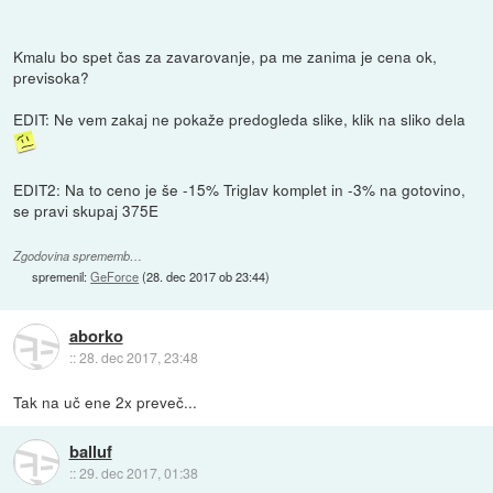
Kmalu bo spet čas za zavarovanje, pa me zanima je cena ok,
previsoka?
EDIT: Ne vem zakaj ne pokaže predogleda slike, klik na sliko dela
EDIT2: Na to ceno je še -15% Triglav komplet in -3% na gotovino,
se pravi skupaj 375E
Zgodovina sprememb…
spremenil:
GeForce
(
28. dec 2017 ob 23:44
)
aborko
::
28. dec 2017, 23:48
Tak na uč ene 2x preveč...
balluf
::
29. dec 2017, 01:38