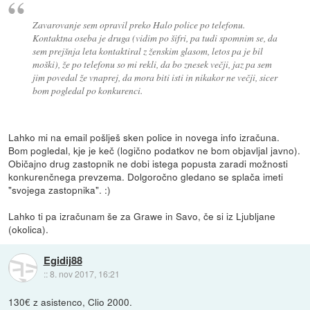
Zavarovanje sem opravil preko Halo police po telefonu.
Kontaktna oseba je druga (vidim po šifri, pa tudi spomnim se, da
sem prejšnja leta kontaktiral z ženskim glasom, letos pa je bil
moški), že po telefonu so mi rekli, da bo znesek večji, jaz pa sem
jim povedal že vnaprej, da mora biti isti in nikakor ne večji, sicer
bom pogledal po konkurenci.
Lahko mi na email pošlješ sken police in novega info izračuna.
Bom pogledal, kje je keč (logično podatkov ne bom objavljal javno).
Običajno drug zastopnik ne dobi istega popusta zaradi možnosti
konkurenčnega prevzema. Dolgoročno gledano se splača imeti
"svojega zastopnika". :)
Lahko ti pa izračunam še za Grawe in Savo, če si iz Ljubljane
(okolica).
Egidij88
::
8. nov 2017, 16:21
130€ z asistenco, Clio 2000.