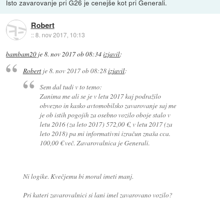
Isto zavarovanje pri G26 je cenejše kot pri Generali.
Robert
::
8. nov 2017, 10:13
bambam20
je
8. nov 2017 ob 08:34
izjavil
:
Robert
je
8. nov 2017 ob 08:28
izjavil
:
Sem dal tudi v to temo:
Zanima me ali se je v letu 2017 kaj podražilo
obvezno in kasko avtomobilsko zavarovanje saj me
je ob istih pogojih za osebno vozilo oboje stalo v
letu 2016 (za leto 2017) 572,00 €, v letu 2017 (za
leto 2018) pa mi informativni izračun znaša cca.
100,00 € več. Zavarovalnica je Generali.
Ni logike. Kvečjemu bi moral imeti manj.
Pri kateri zavarovalnici si lani imel zavarovano vozilo?