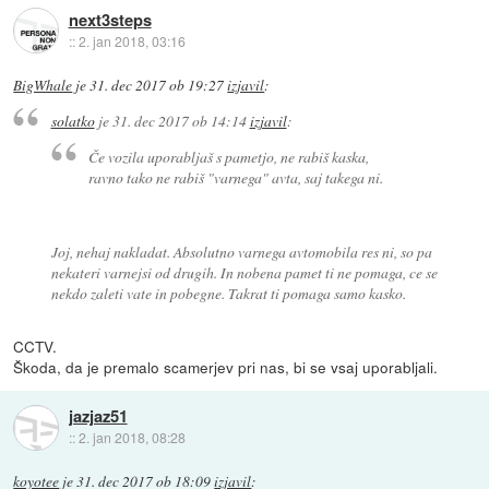
next3steps
::
2. jan 2018, 03:16
BigWhale
je
31. dec 2017 ob 19:27
izjavil
:
solatko
je
31. dec 2017 ob 14:14
izjavil
:
Če vozila uporabljaš s pametjo, ne rabiš kaska,
ravno tako ne rabiš "varnega" avta, saj takega ni.
Joj, nehaj nakladat. Absolutno varnega avtomobila res ni, so pa
nekateri varnejsi od drugih. In nobena pamet ti ne pomaga, ce se
nekdo zaleti vate in pobegne. Takrat ti pomaga samo kasko.
CCTV.
Škoda, da je premalo scamerjev pri nas, bi se vsaj uporabljali.
jazjaz51
::
2. jan 2018, 08:28
koyotee
je
31. dec 2017 ob 18:09
izjavil
: