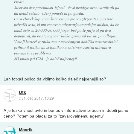
kredit.
Sicer sta dve posebnosti-izjemi - če si neodgovoren voznik ali pa
da delaš večino voženj ponoči in po gozdu.
Če si človek kupi avto katerega ne more vzdrževati si naj pač
privošči avto, ki mu cenovno odgovarja ampak jaz mislim, da če
imaš avto za 20 000-50 000 jurjev boš pa še jurja al pa dva
deponiral, da boš "mogoče" lahko zamenjal luč ali pa odbijač.
V moji karieri voznika sem z nevečanjem dobička zavarovalnici
prihranil toliko, da si totalko na enletnem Aurisu hibridu-u
plačam brez problema.
AO imam pri G24 - je daleč najcenejši.
Lah fotkaš polico da vidimo koliko daleč najcenejši so?
Utk
::
31. dec 2017, 10:29
A je tezko vnest avto in bonus v informativni izracun in dobiti jasno
ceno? Potem pa placaj za to "zavarovalnemu agentu".
Mavrik