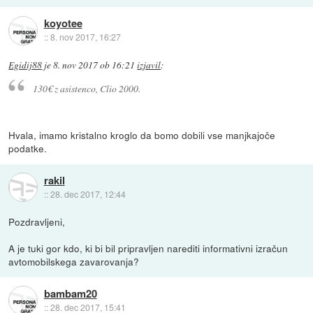
koyotee
::
8. nov 2017, 16:27
Egidij88
je
8. nov 2017 ob 16:21
izjavil
:
130€ z asistenco, Clio 2000.
Hvala, imamo kristalno kroglo da bomo dobili vse manjkajoče
podatke.
rakil
::
28. dec 2017, 12:44
Pozdravljeni,
A je tuki gor kdo, ki bi bil pripravljen narediti informativni izračun
avtomobilskega zavarovanja?
bambam20
::
28. dec 2017, 15:41