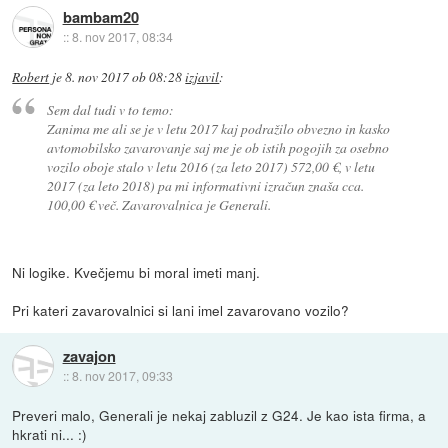
bambam20
::
8. nov 2017, 08:34
Robert
je
8. nov 2017 ob 08:28
izjavil
:
Sem dal tudi v to temo:
Zanima me ali se je v letu 2017 kaj podražilo obvezno in kasko
avtomobilsko zavarovanje saj me je ob istih pogojih za osebno
vozilo oboje stalo v letu 2016 (za leto 2017) 572,00 €, v letu
2017 (za leto 2018) pa mi informativni izračun znaša cca.
100,00 € več. Zavarovalnica je Generali.
Ni logike. Kvečjemu bi moral imeti manj.
Pri kateri zavarovalnici si lani imel zavarovano vozilo?
zavajon
::
8. nov 2017, 09:33
Preveri malo, Generali je nekaj zabluzil z G24. Je kao ista firma, a
hkrati ni... :)