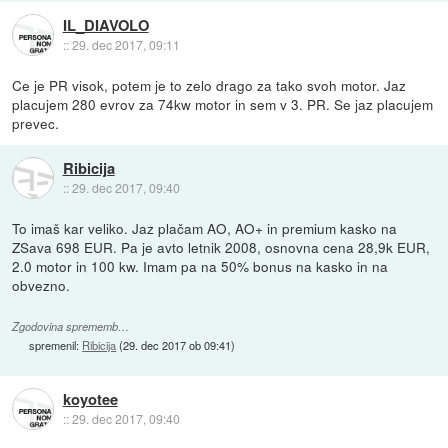
IL_DIAVOLO
::
29. dec 2017, 09:11
Ce je PR visok, potem je to zelo drago za tako svoh motor. Jaz
placujem 280 evrov za 74kw motor in sem v 3. PR. Se jaz placujem
prevec.
Ribicija
::
29. dec 2017, 09:40
To imaš kar veliko. Jaz plačam AO, AO+ in premium kasko na
ZSava 698 EUR. Pa je avto letnik 2008, osnovna cena 28,9k EUR,
2.0 motor in 100 kw. Imam pa na 50% bonus na kasko in na
obvezno.
Zgodovina sprememb…
spremenil:
Ribicija
(
29. dec 2017 ob 09:41
)
koyotee
::
29. dec 2017, 09:40