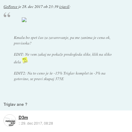
GeForce
je
28. dec 2017 ob 23:39
izjavil
:
Kmalu bo spet čas za zavarovanje, pa me zanima je cena ok,
previsoka?
EDIT: Ne vem zakaj ne pokaže predogleda slike, klik na sliko
dela
EDIT2: Na to ceno je še -15% Triglav komplet in -3% na
gotovino, se pravi skupaj 375E
Triglav ane ?
D3m
::
29. dec 2017, 08:28