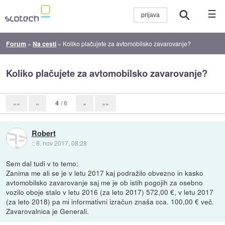
☰
Forum
»
Na cesti
»
Koliko plačujete za avtomobilsko zavarovanje?
Koliko plačujete za avtomobilsko zavarovanje?
4
/ 6
««
«
»
»»
Robert
::
8. nov 2017, 08:28
Sem dal tudi v to temo:
Zanima me ali se je v letu 2017 kaj podražilo obvezno in kasko
avtomobilsko zavarovanje saj me je ob istih pogojih za osebno
vozilo oboje stalo v letu 2016 (za leto 2017) 572,00 €, v letu 2017
(za leto 2018) pa mi informativni izračun znaša cca. 100,00 € več.
Zavarovalnica je Generali.