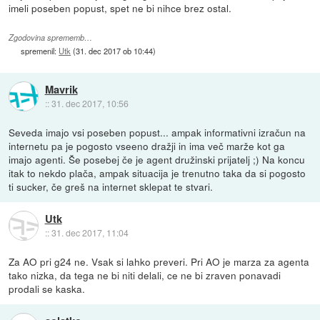
imeli poseben popust, spet ne bi nihce brez ostal.
Zgodovina sprememb…
spremenil:
Utk
(
31. dec 2017 ob 10:44
)
Mavrik
::
31. dec 2017, 10:56
Seveda imajo vsi poseben popust... ampak informativni izračun na
internetu pa je pogosto vseeno dražji in ima več marže kot ga
imajo agenti. Še posebej če je agent družinski prijatelj ;) Na koncu
itak to nekdo plača, ampak situacija je trenutno taka da si pogosto
ti sucker, če greš na internet sklepat te stvari.
Utk
::
31. dec 2017, 11:04
Za AO pri g24 ne. Vsak si lahko preveri. Pri AO je marza za agenta
tako nizka, da tega ne bi niti delali, ce ne bi zraven ponavadi
prodali se kaska.