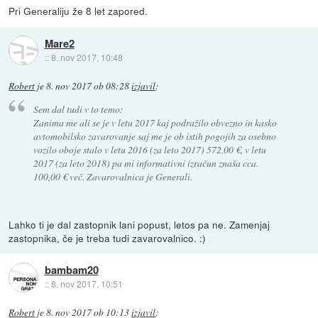
Pri Generaliju že 8 let zapored.
Mare2
::
8. nov 2017, 10:48
Robert
je
8. nov 2017 ob 08:28
izjavil
:
Sem dal tudi v to temo:
Zanima me ali se je v letu 2017 kaj podražilo obvezno in kasko
avtomobilsko zavarovanje saj me je ob istih pogojih za osebno
vozilo oboje stalo v letu 2016 (za leto 2017) 572,00 €, v letu
2017 (za leto 2018) pa mi informativni izračun znaša cca.
100,00 € več. Zavarovalnica je Generali.
Lahko ti je dal zastopnik lani popust, letos pa ne. Zamenjaj
zastopnika, če je treba tudi zavarovalnico. :)
bambam20
::
8. nov 2017, 10:51
Robert
je
8. nov 2017 ob 10:13
izjavil
: