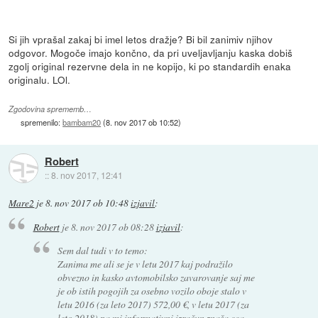
Si jih vprašal zakaj bi imel letos dražje? Bi bil zanimiv njihov
odgovor. Mogoče imajo končno, da pri uveljavljanju kaska dobiš
zgolj original rezervne dela in ne kopijo, ki po standardih enaka
originalu. LOl.
Zgodovina sprememb…
spremenilo:
bambam20
(
8. nov 2017 ob 10:52
)
Robert
::
8. nov 2017, 12:41
Mare2
je
8. nov 2017 ob 10:48
izjavil
:
Robert
je
8. nov 2017 ob 08:28
izjavil
:
Sem dal tudi v to temo:
Zanima me ali se je v letu 2017 kaj podražilo
obvezno in kasko avtomobilsko zavarovanje saj me
je ob istih pogojih za osebno vozilo oboje stalo v
letu 2016 (za leto 2017) 572,00 €, v letu 2017 (za
leto 2018) pa mi informativni izračun znaša cca.