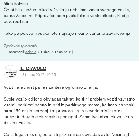
štirih kolesih.
Če bi bilo možno, nikoli v življenju nebi imel zavarovanega vozila,
pa na žalost ni. Pripravljen sem plačati čisto vsako škodo, ki bi jo
povzročil sam.
Tako pa poiščem vsako leto najnižjo možno varianto zavarovanja.
Zgodovina sprememb…
spremenil:
solatko
(
31. dec 2017 ob 15:41
)
IL_DIAVOLO
::
31. dec 2017, 16:25
Vozit naravnost pa res zahteva ogromno znanja.
Svoje vozilo odlicno obvladas takrat, ko ti ni problem voziti vzvratno
v temi, parkirati bocno in priti iz parkirnega mesta, ko imas na vsaki
strani 50 cm in spredaj 1m prostora. In to seveda mislim brez
kamer in drugih elektronskih pomagal. Samo tvoj obcutek za sirino
dolzino vozila.
Ce si tega zmozen, potem ti priznam da obvladas avto. Vecina jih