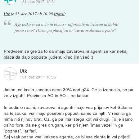
::
31. dec 2017, 10:31
Utk
je
31. dec 2017 ob 10:29
izjavil
:
A je tezko vnest avto in bonus v informativni izracun in dobiti
jasno ceno? Potem pa placaj za to "zavarovalnemu agentu".
Predvsem se gre za to da imajo zavarovalni agenti še kar nekaj
placa da dajo popuste ljudem, ki so jim všeč ;)
Utk
::
31. dec 2017, 10:35
Jasno, ce imajo zacetno ceno 30% nad g24. Ce jo izenacijo, so pa
ze v izgubi. Pravim za AO in AO+, ne kasko.
In bodimo realni, zavarovalni agenti imajo vec prijatlov kot Salome
na fejsbuku, vsi imajo poseben popust, samo za njih. V resnici ga
nima niti njihov brat. Oz. ga pa ima istega kot vsi drugi. To je samo
psiho fora, da ne gres drugam, ker pri njem "imas veze" in ga
"poznas". larifari.
Sej vsak pozna vsaj kakega agenta, ce bi vsa zlahta in vsi prijatli