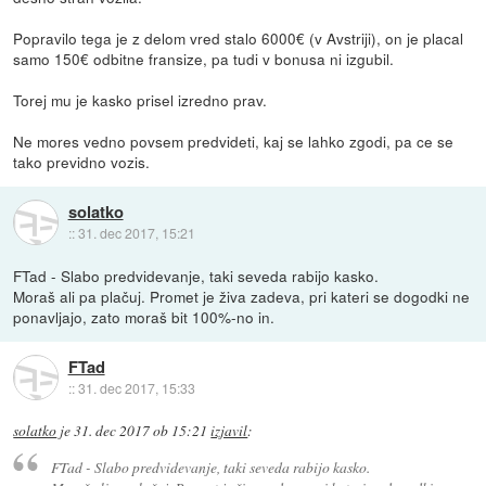
Popravilo tega je z delom vred stalo 6000€ (v Avstriji), on je placal
samo 150€ odbitne fransize, pa tudi v bonusa ni izgubil.
Torej mu je kasko prisel izredno prav.
Ne mores vedno povsem predvideti, kaj se lahko zgodi, pa ce se
tako previdno vozis.
solatko
::
31. dec 2017, 15:21
FTad - Slabo predvidevanje, taki seveda rabijo kasko.
Moraš ali pa plačuj. Promet je živa zadeva, pri kateri se dogodki ne
ponavljajo, zato moraš bit 100%-no in.
FTad
::
31. dec 2017, 15:33
solatko
je
31. dec 2017 ob 15:21
izjavil
:
FTad - Slabo predvidevanje, taki seveda rabijo kasko.