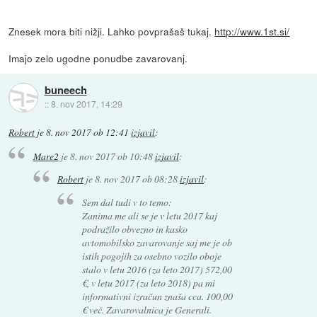
Znesek mora biti nižji. Lahko povprašaš tukaj.
http://www.1st.si/
Imajo zelo ugodne ponudbe zavarovanj.
buneech
::
8. nov 2017, 14:29
Robert
je
8. nov 2017 ob 12:41
izjavil
:
Mare2
je
8. nov 2017 ob 10:48
izjavil
:
Robert
je
8. nov 2017 ob 08:28
izjavil
:
Sem dal tudi v to temo:
Zanima me ali se je v letu 2017 kaj
podražilo obvezno in kasko
avtomobilsko zavarovanje saj me je ob
istih pogojih za osebno vozilo oboje
stalo v letu 2016 (za leto 2017) 572,00
€, v letu 2017 (za leto 2018) pa mi
informativni izračun znaša cca. 100,00
€ več. Zavarovalnica je Generali.