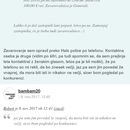
100,00 € več. Zavarovalnica je Generali.
Lahko ti je dal zastopnik lani popust, letos pa ne. Zamenjaj
zastopnika, če je treba tudi zavarovalnico. :)
Zavarovanje sem opravil preko Halo police po telefonu. Kontaktna
oseba je druga (vidim po šifri, pa tudi spomnim se, da sem prejšnja
leta kontaktiral z ženskim glasom, letos pa je bil moški), že po
telefonu so mi rekli, da bo znesek večji, jaz pa sem jim povedal že
vnaprej, da mora biti isti in nikakor ne večji, sicer bom pogledal po
konkurenci.
bambam20
::
8. nov 2017, 12:45
Robert
je
8. nov 2017 ob 12:41
izjavil
:
jaz pa sem jim povedal že vnaprej, da mora biti isti in nikakor ne
večji, sicer bom pogledal po konkurenci.