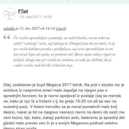
FTad
::
31. dec 2017, 14:30
solatko
je
31. dec 2017 ob 14:14
izjavil
:
Če vozila uporabljaš s pametjo, ne rabiš kaska, ravno tako ne
rabiš "varnega" avta, saj takega ni. Drugače pa me ne moti, če je
na vozilu kakšna praska s parkplaca, saj avto uporabljam in mi
kot stvar, lepa ali grda, ne pomeni nič. Mora samo takoj vžgati in
peljati, drugo me pri vozilu ne zanima, seveda pa skrbim, da je
vsako vozilo, tudi bicikl, tehnično b.p..
Glej, sodelavec je kupil Megana 2017 letnik. Na poti v sluzbo mu je
avtobus iz nasprotne smeri malo zapeljal na njegov pas s
sprednjim koncem, ko je ravno speljeval iz postaje (saj se menda
ve, kako je npr to s trolami v lj, ko grejo 10-20 cm ali se vec na
sosednji pas). V tistem trenutku se je moral pomakniti malo bolj
desno, nakar je bil na njegovo nesreco ravno na desni ob cesti (ne
vem tocno, kje, kako, zakaj) parkiran avto, kateremu je sprednji del
gledal malo prevec ven in je s svojim Meganom podrsal celotno
desno stran vozila.