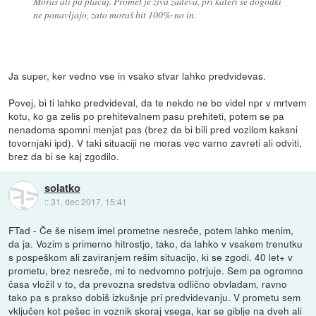
Moraš ali pa plačuj. Promet je živa zadeva, pri kateri se dogodki
ne ponavljajo, zato moraš bit 100%-no in.
Ja super, ker vedno vse in vsako stvar lahko predvidevas.
Povej, bi ti lahko predvideval, da te nekdo ne bo videl npr v mrtvem
kotu, ko ga zelis po prehitevalnem pasu prehiteti, potem se pa
nenadoma spomni menjat pas (brez da bi bili pred vozilom kaksni
tovornjaki ipd). V taki situaciji ne moras vec varno zavreti ali odviti,
brez da bi se kaj zgodilo.
solatko
::
31. dec 2017, 15:41
FTad - Če še nisem imel prometne nesreče, potem lahko menim,
da ja. Vozim s primerno hitrostjo, tako, da lahko v vsakem trenutku
s pospeškom ali zaviranjem rešim situacijo, ki se zgodi. 40 let+ v
prometu, brez nesreče, mi to nedvomno potrjuje. Sem pa ogromno
časa vložil v to, da prevozna sredstva odlično obvladam, ravno
tako pa s prakso dobiš izkušnje pri predvidevanju. V prometu sem
vključen kot pešec in voznik skoraj vsega, kar se giblje na dveh ali