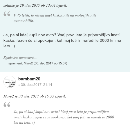
solatko
je
29. dec 2017 ob 13:04
izjavil
:
V 45 letih, še nisem imel kaska, niti na motorjih, niti
avtomobilih.
Ja, pa si kdaj kupil nov avto? Vsaj prvo leto je priporočljivo imeti
kasko, razen če si upokojen, kot moj fotr in naredi le 2000 km na
leto. :)
Zgodovina sprememb…
spremenil:
Mare2
(
30. dec 2017 ob 15:57
)
bambam20
::
30. dec 2017, 21:14
Mare2
je
30. dec 2017 ob 15:55
izjavil
:
Ja, pa si kdaj kupil nov avto? Vsaj prvo leto je priporočljivo
imeti kasko, razen če si upokojen, kot moj fotr in naredi le 2000
km na leto. :)