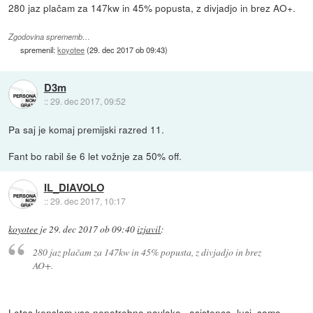
280 jaz plačam za 147kw in 45% popusta, z divjadjo in brez AO+.
Zgodovina sprememb…
spremenil:
koyotee
(
29. dec 2017 ob 09:43
)
D3m
::
29. dec 2017, 09:52
Pa saj je komaj premijski razred 11.
Fant bo rabil še 6 let vožnje za 50% off.
IL_DIAVOLO
::
29. dec 2017, 10:17
koyotee
je
29. dec 2017 ob 09:40
izjavil
:
280 jaz plačam za 147kw in 45% popusta, z divjadjo in brez
AO+.
Letos kenslam vso nepotrebno navlako...asistenca, luci, samo