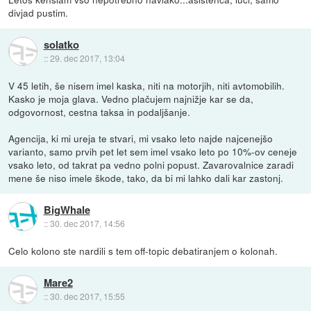
divjad pustim.
solatko
::
29. dec 2017, 13:04
V 45 letih, še nisem imel kaska, niti na motorjih, niti avtomobilih.
Kasko je moja glava. Vedno plačujem najnižje kar se da,
odgovornost, cestna taksa in podaljšanje.
Agencija, ki mi ureja te stvari, mi vsako leto najde najcenejšo
varianto, samo prvih pet let sem imel vsako leto po 10%-ov ceneje
vsako leto, od takrat pa vedno polni popust. Zavarovalnice zaradi
mene še niso imele škode, tako, da bi mi lahko dali kar zastonj.
BigWhale
::
30. dec 2017, 14:56
Celo kolono ste nardili s tem off-topic debatiranjem o kolonah.
Mare2
::
30. dec 2017, 15:55