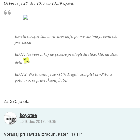
GeForce
je
28. dec 2017 ob 23:39
izjavil
:
Kmalu bo spet čas za zavarovanje, pa me zanima je cena ok,
previsoka?
EDIT: Ne vem zakaj ne pokaže predogleda slike, klik na sliko
dela
EDIT2: Na to ceno je še -15% Triglav komplet in -3% na
gotovino, se pravi skupaj 375E
Za 375 je ok.
koyotee
::
29. dec 2017, 09:05
Vprašaj pri savi za izračun, kater PR si?