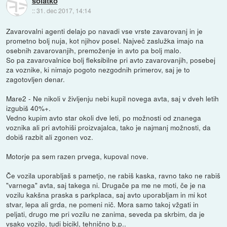
solatko
::
31. dec 2017, 14:14
Zavarovalni agenti delajo po navadi vse vrste zavarovanj in je
prometno bolj nuja, kot njihov posel. Največ zaslužka imajo na
osebnih zavarovanjih, premoženje in avto pa bolj malo.
So pa zavarovalnice bolj fleksibilne pri avto zavarovanjih, posebej
za voznike, ki nimajo pogoto nezgodnih primerov, saj je to
zagotovljen denar.
Mare2 - Ne nikoli v življenju nebi kupil novega avta, saj v dveh letih
izgubiš 40%+.
Vedno kupim avto star okoli dve leti, po možnosti od znanega
voznika ali pri avtohiši proizvajalca, tako je najmanj možnosti, da
dobiš razbit ali zgonen voz.
Motorje pa sem razen prvega, kupoval nove.
Če vozila uporabljaš s pametjo, ne rabiš kaska, ravno tako ne rabiš
"varnega" avta, saj takega ni. Drugače pa me ne moti, če je na
vozilu kakšna praska s parkplaca, saj avto uporabljam in mi kot
stvar, lepa ali grda, ne pomeni nič. Mora samo takoj vžgati in
peljati, drugo me pri vozilu ne zanima, seveda pa skrbim, da je
vsako vozilo, tudi bicikl, tehnično b.p..