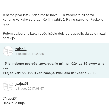
A samo prvo leto? Kdor ima te nove LED žaromete ali samo
xenome ve kako so dragi, če jih razbiješ. Pa ne samo to. Kasko je
nuja.
Potem pa berem, kako revčki iščejo dele po odpadih, da avto nazaj
spravijo.
zobnik
::
30. dec 2017, 22:25
15 let nobene nesreče, zavarovanje min. pri G24 za 85 evrov to je
vse.
Prej se vozil 90-100 izven naselja, zdej tako kot večina 70-80
jazjaz51
::
31. dec 2017, 08:57
@rupsi31
"Kasko je nuja"