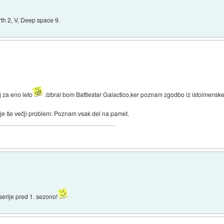
th 2, V, Deep space 9.
 za eno leto
.Izbral bom Battlestar Galactico,ker poznam zgodbo iz istoimenske
 je še večji problem: Poznam vsak del na pamet.
erije pred 1. sezono!