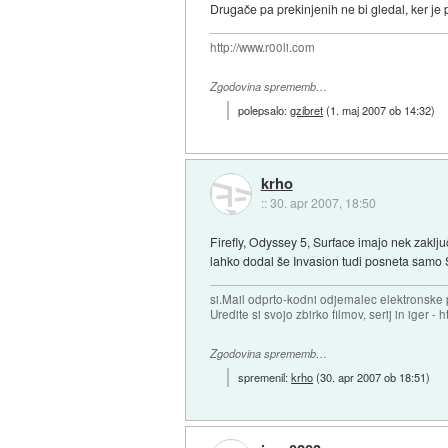
Drugače pa prekinjenih ne bi gledal, ker je
http://www.r00li.com
Zgodovina sprememb…
polepsalo:
gzibret
(
1. maj 2007 ob 14:32
)
krho
::
30. apr 2007, 18:50
Firefly, Odyssey 5, Surface imajo nek zaklj
lahko dodal še Invasion tudi posneta samo S
si.Mail odprto-kodni odjemalec elektronske po
Uredite si svojo zbirko filmov, serij in iger - ht
Zgodovina sprememb…
spremenil:
krho
(
30. apr 2007 ob 18:51
)