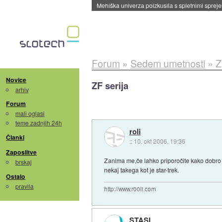
Evropska vesoljska agencija razvija svojo rak
Forum
»
Sedem umetnosti
»
Z
Novice
ZF serija
arhiv
Forum
mali oglasi
teme zadnjih 24h
roli
Članki
::
10. okt 2006, 19:36
Zaposlitve
Zanima me,če lahko priporočite kako dobro 
brskaj
nekaj takega kot je star-trek.
Ostalo
pravila
http://www.r00li.com
STASI