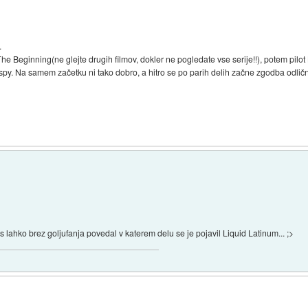
.
 The Beginning(ne glejte drugih filmov, dokler ne pogledate vse serije!!), potem pilo
entspy. Na samem začetku ni tako dobro, a hitro se po parih delih začne zgodba odlično
ahko brez goljufanja povedal v katerem delu se je pojavil Liquid Latinum... ;>