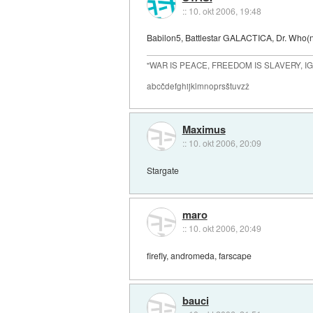
::
10. okt 2006, 19:48
Babilon5, Battlestar GALACTICA, Dr. Who(ni
"WAR IS PEACE, FREEDOM IS SLAVERY, 
abcčdefghijklmnoprsštuvzž
Maximus
::
10. okt 2006, 20:09
Stargate
maro
::
10. okt 2006, 20:49
firefly, andromeda, farscape
bauci