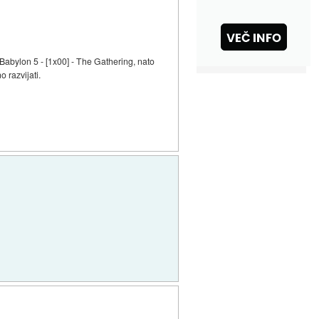
t Babylon 5 - [1x00] - The Gathering, nato
 razvijati.