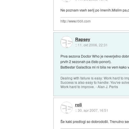
Ne poznam vseh serij po imenih.Mislim pa,
http://www.r00li.com
Rapsey
::
11. okt 2006, 22:31
Prva sezona Doctor Who je neverjetno dobra
prvih 2 sezonah pa čisto ponori).
Battlestar Galactica mi ni bila ne vem kako
Dealing with failure is easy: Work hard to im
Success is also easy to handle: You've sol
Work hard to improve. - Alan J. Perlis
roli
::
30. apr 2007, 16:51
Še kaki predlogi so dobrodošli. Trenutno se