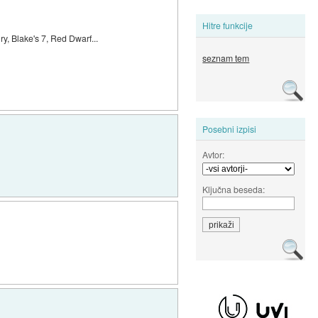
Hitre funkcije
y, Blake's 7, Red Dwarf...
seznam tem
Posebni izpisi
Avtor:
Ključna beseda: