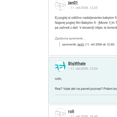
jan01
::
11. okt 2006, 12:25
Ej poglej si odlično nadaljevanko babylon 5
Najprej poglej film Babylon 5 - [Movie 1] In
pa začneš z deli. V sloveniji nikjer, le torr
Zgodovina sprememb…
spremenilo:
jan01
(
11. okt 2006 ob 12:30
)
BigWhale
::
11. okt 2006, 12:54
rolih,
Res? Vsak del na pamet poznas? Potem bos l
roli
::
11. okt 2006, 16:48