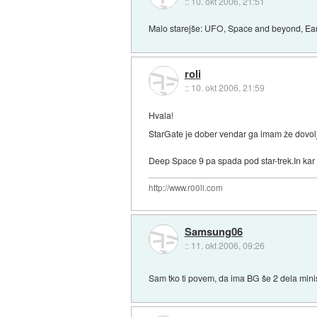
::
10. okt 2006, 21:51
Malo starejše: UFO, Space and beyond, Ear
roli
::
10. okt 2006, 21:59
Hvala!
StarGate je dober vendar ga imam že dovolj
Deep Space 9 pa spada pod star-trek.In kar
http://www.r00li.com
Samsung06
::
11. okt 2006, 09:26
Sam tko ti povem, da ima BG še 2 dela minis