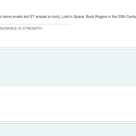
 ravno enako kot ST ampak je cool), Lost in Space, Buck Rogers in the 25th Centur
IGNORANCE IS STRENGTH"