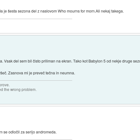
da je šesta sezona del z naslovom Who mourns for morn.Ali nekaj takega.
. Vsak del sem bil čisto priliman na ekran. Tako kot Babylon 5 od nekje druge se
 všeč. Zasnova mi je preveč tečna in neumna.
prove.
ved the wrong problem.
m se odločil za serijo andromeda.