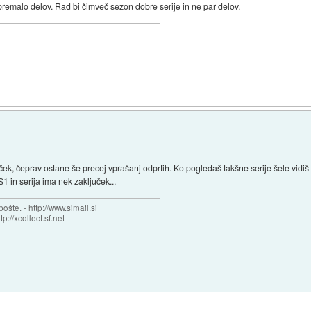
 premalo delov. Rad bi čimveč sezon dobre serije in ne par delov.
uček, čeprav ostane še precej vprašanj odprtih. Ko pogledaš takšne serije šele vidi
1 in serija ima nek zaključek...
šte. - http://www.simail.si
tp://xcollect.sf.net