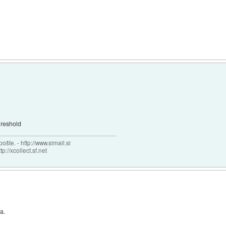
hreshold
šte. - http://www.simail.si
tp://xcollect.sf.net
a.