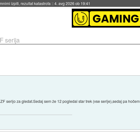
eto za večkratno uporabo
::
4. avg 2026 ob 19:41
F serija
ZF serijo za gledat.Sedaj sem že 12 pogledal star trek (vse serije),sedaj pa ho