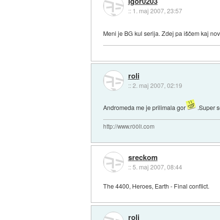
igor0203
::
1. maj 2007, 23:57
Meni je BG kul serija. Zdej pa iščem kaj no
roli
::
2. maj 2007, 02:19
Andromeda me je prilimala gor
.Super s
http://www.r00li.com
sreckom
::
5. maj 2007, 08:44
The 4400, Heroes, Earth - Final conflict.
roli