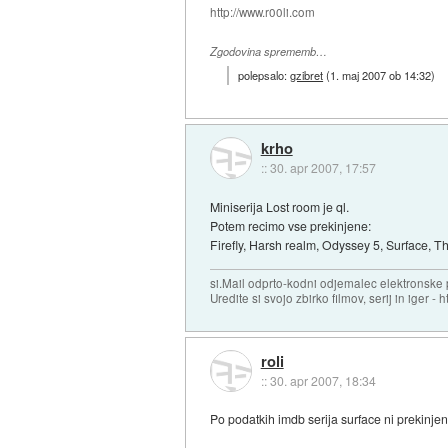
http://www.r00li.com
Zgodovina sprememb…
polepsalo:
gzibret
(
1. maj 2007 ob 14:32
)
krho
::
30. apr 2007, 17:57
Miniserija Lost room je ql.
Potem recimo vse prekinjene:
Firefly, Harsh realm, Odyssey 5, Surface, T
si.Mail odprto-kodni odjemalec elektronske po
Uredite si svojo zbirko filmov, serij in iger - ht
roli
::
30. apr 2007, 18:34
Po podatkih imdb serija surface ni prekinjen