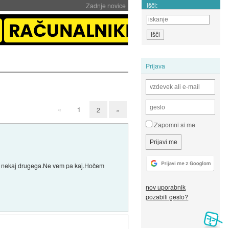
Išči:
Zadnje novice
Prijava
«
1
2
»
Zapomni si me
čem nekaj drugega.Ne vem pa kaj.Hočem
nov uporabnik
pozabili geslo?