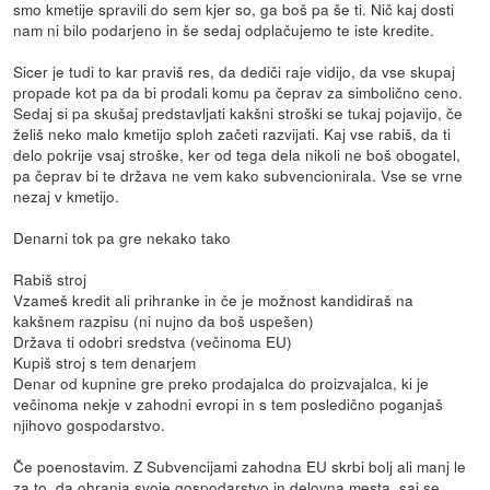
smo kmetije spravili do sem kjer so, ga boš pa še ti. Nič kaj dosti
nam ni bilo podarjeno in še sedaj odplačujemo te iste kredite.
Sicer je tudi to kar praviš res, da dediči raje vidijo, da vse skupaj
propade kot pa da bi prodali komu pa čeprav za simbolično ceno.
Sedaj si pa skušaj predstavljati kakšni stroški se tukaj pojavijo, če
želiš neko malo kmetijo sploh začeti razvijati. Kaj vse rabiš, da ti
delo pokrije vsaj stroške, ker od tega dela nikoli ne boš obogatel,
pa čeprav bi te država ne vem kako subvencionirala. Vse se vrne
nezaj v kmetijo.
Denarni tok pa gre nekako tako
Rabiš stroj
Vzameš kredit ali prihranke in če je možnost kandidiraš na
kakšnem razpisu (ni nujno da boš uspešen)
Država ti odobri sredstva (večinoma EU)
Kupiš stroj s tem denarjem
Denar od kupnine gre preko prodajalca do proizvajalca, ki je
večinoma nekje v zahodni evropi in s tem posledično poganjaš
njihovo gospodarstvo.
Če poenostavim. Z Subvencijami zahodna EU skrbi bolj ali manj le
za to, da ohranja svoje gospodarstvo in delovna mesta, saj se