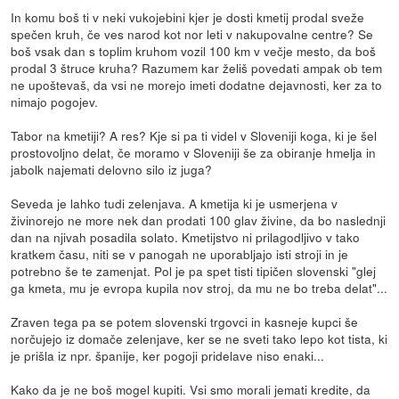
In komu boš ti v neki vukojebini kjer je dosti kmetij prodal sveže
spečen kruh, če ves narod kot nor leti v nakupovalne centre? Se
boš vsak dan s toplim kruhom vozil 100 km v večje mesto, da boš
prodal 3 štruce kruha? Razumem kar želiš povedati ampak ob tem
ne upoštevaš, da vsi ne morejo imeti dodatne dejavnosti, ker za to
nimajo pogojev.
Tabor na kmetiji? A res? Kje si pa ti videl v Sloveniji koga, ki je šel
prostovoljno delat, če moramo v Sloveniji še za obiranje hmelja in
jabolk najemati delovno silo iz juga?
Seveda je lahko tudi zelenjava. A kmetija ki je usmerjena v
živinorejo ne more nek dan prodati 100 glav živine, da bo naslednji
dan na njivah posadila solato. Kmetijstvo ni prilagodljivo v tako
kratkem času, niti se v panogah ne uporabljajo isti stroji in je
potrebno še te zamenjat. Pol je pa spet tisti tipičen slovenski "glej
ga kmeta, mu je evropa kupila nov stroj, da mu ne bo treba delat"...
Zraven tega pa se potem slovenski trgovci in kasneje kupci še
norčujejo iz domače zelenjave, ker se ne sveti tako lepo kot tista, ki
je prišla iz npr. španije, ker pogoji pridelave niso enaki...
Kako da je ne boš mogel kupiti. Vsi smo morali jemati kredite, da