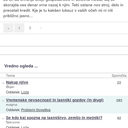
skorajda ves denar vrne nazaj k njim. Tebi ostane nov stroj, delo in
preostali kredit. Kje je tu kakšen luksuz v vaših očeh mi ni niti
približno jasno...
2
»
«
1
Vredno ogleda ...
Tema
Sporočila
»
Nakup njive
22
iBojan
Oddelek:
Loža
»
Vremenske nevsecnosti in lastniki gozdov (in drugi)
283
euagrus
Oddelek:
Problemi človeštva
»
Se kdo kaj spozna na lastništvo, zemljo in mejniki?
92
Netrunner
Oddelek:
Loža