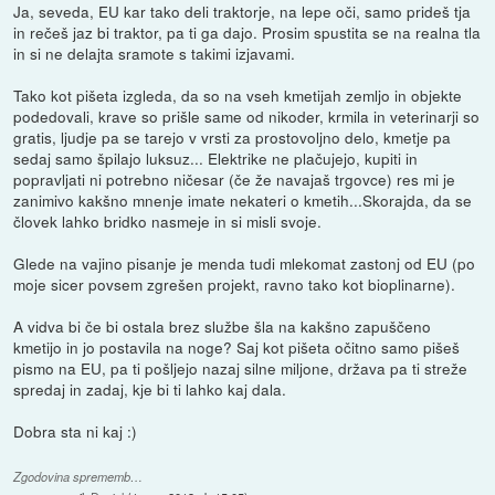
Ja, seveda, EU kar tako deli traktorje, na lepe oči, samo prideš tja
in rečeš jaz bi traktor, pa ti ga dajo. Prosim spustita se na realna tla
in si ne delajta sramote s takimi izjavami.
Tako kot pišeta izgleda, da so na vseh kmetijah zemljo in objekte
podedovali, krave so prišle same od nikoder, krmila in veterinarji so
gratis, ljudje pa se tarejo v vrsti za prostovoljno delo, kmetje pa
sedaj samo špilajo luksuz... Elektrike ne plačujejo, kupiti in
popravljati ni potrebno ničesar (če že navajaš trgovce) res mi je
zanimivo kakšno mnenje imate nekateri o kmetih...Skorajda, da se
človek lahko bridko nasmeje in si misli svoje.
Glede na vajino pisanje je menda tudi mlekomat zastonj od EU (po
moje sicer povsem zgrešen projekt, ravno tako kot bioplinarne).
A vidva bi če bi ostala brez službe šla na kakšno zapuščeno
kmetijo in jo postavila na noge? Saj kot pišeta očitno samo pišeš
pismo na EU, pa ti pošljejo nazaj silne miljone, država pa ti streže
spredaj in zadaj, kje bi ti lahko kaj dala.
Dobra sta ni kaj :)
Zgodovina sprememb…