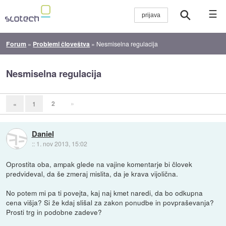
☰
Forum
»
Problemi človeštva
»
Nesmiselna regulacija
Nesmiselna regulacija
2
»
«
1
Daniel
::
1. nov 2013, 15:02
Oprostita oba, ampak glede na vajine komentarje bi človek
predvideval, da še zmeraj mislita, da je krava vijolična.
No potem mi pa ti povejta, kaj naj kmet naredi, da bo odkupna
cena višja? Si že kdaj slišal za zakon ponudbe in povpraševanja?
Prosti trg in podobne zadeve?