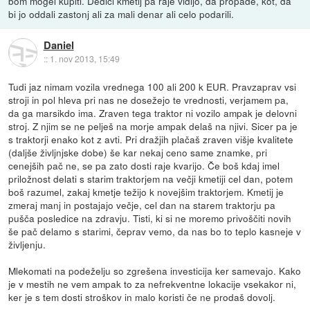
bom mogel kupiti. Dediči kmetij pa raje vidijo, da propade, kot, da
bi jo oddali zastonj ali za mali denar ali celo podarili.
Daniel
::
1. nov 2013, 15:49
Tudi jaz nimam vozila vrednega 100 ali 200 k EUR. Pravzaprav vsi
stroji in pol hleva pri nas ne dosežejo te vrednosti, verjamem pa,
da ga marsikdo ima. Zraven tega traktor ni vozilo ampak je delovni
stroj. Z njim se ne pelješ na morje ampak delaš na njivi. Sicer pa je
s traktorji enako kot z avti. Pri dražjih plačaš zraven višje kvalitete
(daljše življnjske dobe) še kar nekaj ceno same znamke, pri
cenejših pač ne, se pa zato dosti raje kvarijo. Če boš kdaj imel
priložnost delati s starim traktorjem na večji kmetiji cel dan, potem
boš razumel, zakaj kmetje težijo k novejšim traktorjem. Kmetij je
zmeraj manj in postajajo večje, cel dan na starem traktorju pa
pušča posledice na zdravju. Tisti, ki si ne moremo privoščiti novih
še pač delamo s starimi, čeprav vemo, da nas bo to teplo kasneje v
življenju.
Mlekomati na podeželju so zgrešena investicija ker samevajo. Kako
je v mestih ne vem ampak to za nefrekventne lokacije vsekakor ni,
ker je s tem dosti stroškov in malo koristi če ne prodaš dovolj.