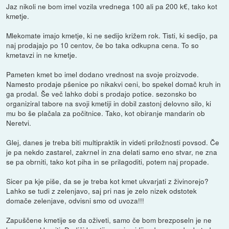
Jaz nikoli ne bom imel vozila vrednega 100 ali pa 200 k€, tako kot
kmetje.
Mlekomate imajo kmetje, ki ne sedijo križem rok. Tisti, ki sedijo, pa
naj prodajajo po 10 centov, če bo taka odkupna cena. To so
kmetavzi in ne kmetje.
Pameten kmet bo imel dodano vrednost na svoje proizvode.
Namesto prodaje pšenice po nikakvi ceni, bo spekel domač kruh in
ga prodal. Še več lahko dobi s prodajo potice. sezonsko bo
organiziral tabore na svoji kmetiji in dobil zastonj delovno silo, ki
mu bo še plačala za počitnice. Tako, kot obiranje mandarin ob
Neretvi.
Glej, danes je treba biti multipraktik in videti priložnosti povsod. Če
je pa nekdo zastarel, zakrnel in zna delati samo eno stvar, ne zna
se pa obrniti, tako kot piha in se prilagoditi, potem naj propade.
Sicer pa kje piše, da se je treba kot kmet ukvarjati z živinorejo?
Lahko se tudi z zelenjavo, saj pri nas je zelo nizek odstotek
domače zelenjave, odvisni smo od uvoza!!!
Zapuščene kmetije se da oživeti, samo če bom brezposeln je ne