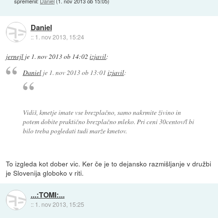
spremenil:
Daniel
(
1. nov 2013 ob 15:05
)
Daniel
::
1. nov 2013, 15:24
jernejl
je
1. nov 2013 ob 14:02
izjavil
:
Daniel
je
1. nov 2013 ob 13:01
izjavil
:
Vidiš, kmetje imate vse brezplačno, samo nakrmite živino in
potem dobite praktično brezplačno mleko. Pri ceni 30centov/l bi
bilo treba pogledati tudi marže kmetov.
To izgleda kot dober vic. Ker če je to dejansko razmišljanje v družbi
je Slovenija globoko v riti.
...:TOMI:...
::
1. nov 2013, 15:25