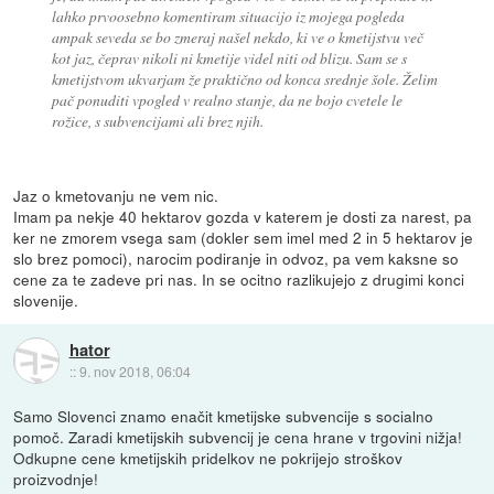
lahko prvoosebno komentiram situacijo iz mojega pogleda
ampak seveda se bo zmeraj našel nekdo, ki ve o kmetijstvu več
kot jaz, čeprav nikoli ni kmetije videl niti od blizu. Sam se s
kmetijstvom ukvarjam že praktično od konca srednje šole. Želim
pač ponuditi vpogled v realno stanje, da ne bojo cvetele le
rožice, s subvencijami ali brez njih.
Jaz o kmetovanju ne vem nic.
Imam pa nekje 40 hektarov gozda v katerem je dosti za narest, pa
ker ne zmorem vsega sam (dokler sem imel med 2 in 5 hektarov je
slo brez pomoci), narocim podiranje in odvoz, pa vem kaksne so
cene za te zadeve pri nas. In se ocitno razlikujejo z drugimi konci
slovenije.
hator
::
9. nov 2018, 06:04
Samo Slovenci znamo enačit kmetijske subvencije s socialno
pomoč. Zaradi kmetijskih subvencij je cena hrane v trgovini nižja!
Odkupne cene kmetijskih pridelkov ne pokrijejo stroškov
proizvodnje!