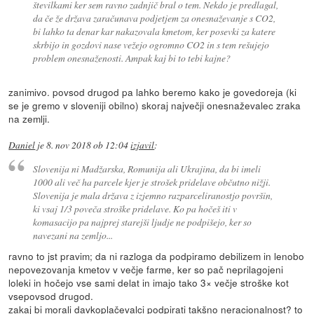
številkami ker sem ravno zadnjič bral o tem. Nekdo je predlagal,
da če že država zaračunava podjetjem za onesnaževanje s CO2,
bi lahko ta denar kar nakazovala kmetom, ker posevki za katere
skrbijo in gozdovi nase vežejo ogromno CO2 in s tem rešujejo
problem onesnaženosti. Ampak kaj bi to tebi kajne?
zanimivo. povsod drugod pa lahko beremo kako je govedoreja (ki
se je gremo v sloveniji obilno) skoraj največji onesnaževalec zraka
na zemlji.
Daniel
je
8. nov 2018 ob 12:04
izjavil
:
Slovenija ni Madžarska, Romunija ali Ukrajina, da bi imeli
1000 ali več ha parcele kjer je strošek pridelave občutno nižji.
Slovenija je mala država z izjemno razparceliranostjo površin,
ki vsaj 1/3 poveča stroške pridelave. Ko pa hočeš iti v
komasacijo pa najprej starejši ljudje ne podpišejo, ker so
navezani na zemljo...
ravno to jst pravim; da ni razloga da podpiramo debilizem in lenobo
nepovezovanja kmetov v večje farme, ker so pač neprilagojeni
loleki in hočejo vse sami delat in imajo tako 3× večje stroške kot
vsepovsod drugod.
zakaj bi morali davkoplačevalci podpirati takšno neracionalnost? to