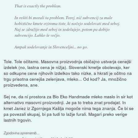
That is exactly the problem.
In rešiti bi morali ta problem. Torej, nič subvencij za male
hobistične kmete oziroma tiste, ki nočejo sodelovati med seboj.
Naj se združijo med seboj in sodelujejo, potem pa dobijo
subvencijo. Lahko še večjo.
Ampak sodelovanje in Slovenceljni... no go.
Tole. Tole očitamo. Masovna proizvodnja običajno ustvarja cenejši
izdelek (no, lastna cena je nižja). Slovenski kmetje obolevajo, ker
so odkupne cene njihovih izdelkov tako nizke, a hkrati je očitno na
trgu prisotna cenejša zelenjava, mleko... Od kod? Ja, množično
proizvedena, ane.
Sej ne, da ni prostora za Bio Eko Handmade mleko maslo in sir kot
alternativo masovni proizvodnji. Je pa to treba znat prodajat. In
kmet Janez iz Zgornjega Kašlja mogoče nima tega znanja. Če bi se
pa povezali skupaj, bi pa tudi to lažje furali. Magari preko verige
lastnih trgovin.
Zgodovina sprememb…