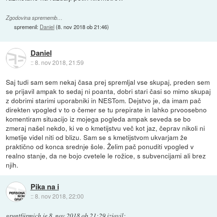
Zgodovina sprememb…
spremenil:
Daniel
(
8. nov 2018 ob 21:46
)
Daniel
::
8. nov 2018, 21:59
Saj tudi sam sem nekaj časa prej spremljal vse skupaj, preden sem
se prijavil ampak to sedaj ni poanta, dobri stari časi so mimo skupaj
z dobrimi starimi uporabniki in NESTom. Dejstvo je, da imam pač
direkten vpogled v to o čemer se tu prepirate in lahko prvoosebno
komentiram situacijo iz mojega pogleda ampak seveda se bo
zmeraj našel nekdo, ki ve o kmetijstvu več kot jaz, čeprav nikoli ni
kmetije videl niti od blizu. Sam se s kmetijstvom ukvarjam že
praktično od konca srednje šole. Želim pač ponuditi vpogled v
realno stanje, da ne bojo cvetele le rožice, s subvencijami ali brez
njih.
Pika na i
::
8. nov 2018, 22:00
gruntfürmich
je
8. nov 2018 ob 21:29
izjavil
: