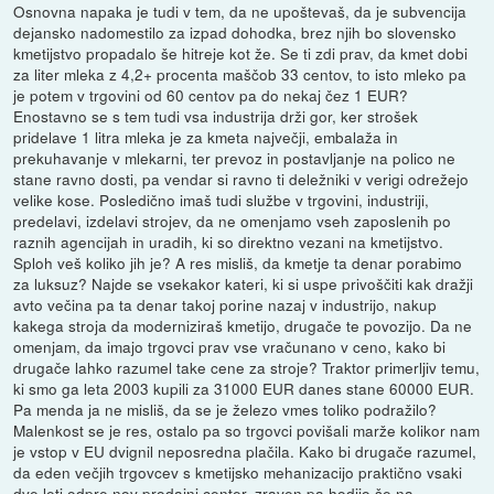
Osnovna napaka je tudi v tem, da ne upoštevaš, da je subvencija
dejansko nadomestilo za izpad dohodka, brez njih bo slovensko
kmetijstvo propadalo še hitreje kot že. Se ti zdi prav, da kmet dobi
za liter mleka z 4,2+ procenta maščob 33 centov, to isto mleko pa
je potem v trgovini od 60 centov pa do nekaj čez 1 EUR?
Enostavno se s tem tudi vsa industrija drži gor, ker strošek
pridelave 1 litra mleka je za kmeta največji, embalaža in
prekuhavanje v mlekarni, ter prevoz in postavljanje na polico ne
stane ravno dosti, pa vendar si ravno ti deležniki v verigi odrežejo
velike kose. Posledično imaš tudi službe v trgovini, industriji,
predelavi, izdelavi strojev, da ne omenjamo vseh zaposlenih po
raznih agencijah in uradih, ki so direktno vezani na kmetijstvo.
Sploh veš koliko jih je? A res misliš, da kmetje ta denar porabimo
za luksuz? Najde se vsekakor kateri, ki si uspe privoščiti kak dražji
avto večina pa ta denar takoj porine nazaj v industrijo, nakup
kakega stroja da moderniziraš kmetijo, drugače te povozijo. Da ne
omenjam, da imajo trgovci prav vse vračunano v ceno, kako bi
drugače lahko razumel take cene za stroje? Traktor primerljiv temu,
ki smo ga leta 2003 kupili za 31000 EUR danes stane 60000 EUR.
Pa menda ja ne misliš, da se je železo vmes toliko podražilo?
Malenkost se je res, ostalo pa so trgovci povišali marže kolikor nam
je vstop v EU dvignil neposredna plačila. Kako bi drugače razumel,
da eden večjih trgovcev s kmetijsko mehanizacijo praktično vsaki
dve leti odpre nov prodajni center, zraven pa hodijo še na