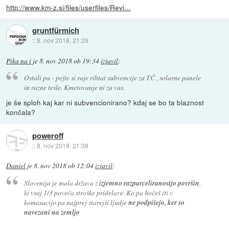
http://www.km-z.si/files/userfiles/Revi...
gruntfürmich
::
8. nov 2018, 21:29
Pika na i
je
8. nov 2018 ob 19:34
izjavil
:
Ostali pa - pejte si raje rihtat subvencije za TČ , solarne panele
in razne tesle. Kmetovanje ni za vas.
je še sploh kaj kar ni subvencionirano? kdaj se bo ta blaznost
končala?
poweroff
::
8. nov 2018, 21:38
Daniel
je
8. nov 2018 ob 12:04
izjavil
:
Slovenija je mala država z
izjemno razparceliranostjo površin
,
ki vsaj 1/3 poveča stroške pridelave. Ko pa hočeš iti v
komasacijo pa najprej starejši ljudje
ne podpišejo, ker so
navezani na zemljo