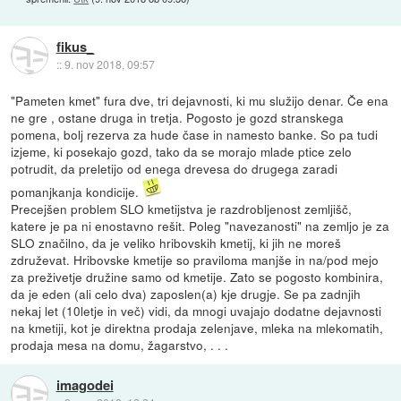
fikus_
::
9. nov 2018, 09:57
"Pameten kmet" fura dve, tri dejavnosti, ki mu služijo denar. Če ena
ne gre , ostane druga in tretja. Pogosto je gozd stranskega
pomena, bolj rezerva za hude čase in namesto banke. So pa tudi
izjeme, ki posekajo gozd, tako da se morajo mlade ptice zelo
potrudit, da preletijo od enega drevesa do drugega zaradi
pomanjkanja kondicije.
Precejšen problem SLO kmetijstva je razdrobljenost zemljišč,
katere je pa ni enostavno rešit. Poleg "navezanosti" na zemljo je za
SLO značilno, da je veliko hribovskih kmetij, ki jih ne moreš
združevat. Hribovske kmetije so praviloma manjše in na/pod mejo
za preživetje družine samo od kmetije. Zato se pogosto kombinira,
da je eden (ali celo dva) zaposlen(a) kje drugje. Se pa zadnjih
nekaj let (10letje in več) vidi, da mnogi uvajajo dodatne dejavnosti
na kmetiji, kot je direktna prodaja zelenjave, mleka na mlekomatih,
prodaja mesa na domu, žagarstvo, . . .
imagodei