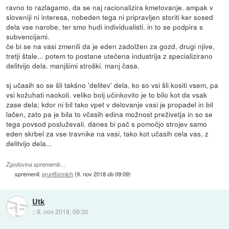
ravno to razlagamo, da se naj racionalizira kmetovanje. ampak v
sloveniji ni interesa, nobeden tega ni pripravljen storiti ker sosed
dela vse narobe, ter smo hudi individualisti. in to se podpira s
subvencijami.
če bi se na vasi zmenili da je eden zadolžen za gozd, drugi njive,
tretji štale... potem to postane utečena industrija z specializirano
delitvijo dela. manjšimi stroški. manj časa.
sj učasih so se šli takšno 'delitev' dela, ko so vsi šli kositi vsem, pa
vsi kožuhati naokoli. veliko bolj učinkovito je to bilo kot da vsak
zase dela; kdor ni bil tako vpet v delovanje vasi je propadel in bil
lačen, zato pa je bila to včasih edina možnost preživetja in so se
tega povsod posluževali. danes bi pač s pomočjo strojev samo
eden skrbel za vse travnike na vasi, tako kot učasih cela vas, z
delitvijo dela...
Zgodovina sprememb…
spremenil:
gruntfürmich
(
9. nov 2018 ob 09:09
)
Utk
::
9. nov 2018, 09:30