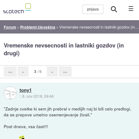
☰
Forum
»
Problemi človeštva
»
Vremenske nevsecnosti in lastniki gozdov (in drugi)
Vremenske nevsecnosti in lastniki gozdov (in
drugi)
3
/ 6
««
«
»
»»
tony1
::
8. nov 2018, 09:46
"Zadnje cvetke ki sem jih prebral v medijih naj bi bili celo predlogi,
da se prepove umetno osemenjevanje živali."
Post dneva, vsa čast!!!