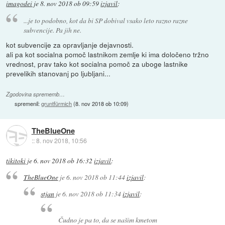
imagodei
je
8. nov 2018 ob 09:59
izjavil
:
...je to podobno, kot da bi SP dobival vsako leto razno razne
subvencije. Pa jih ne.
kot subvencije za opravljanje dejavnosti.
ali pa kot socialna pomoč lastnikom zemlje ki ima določeno tržno
vrednost, prav tako kot socialna pomoč za uboge lastnike
prevelikih stanovanj po ljubljani...
Zgodovina sprememb…
spremenil:
gruntfürmich
(
8. nov 2018 ob 10:09
)
TheBlueOne
::
8. nov 2018, 10:56
tikitoki
je
6. nov 2018 ob 16:32
izjavil
:
TheBlueOne
je
6. nov 2018 ob 11:44
izjavil
:
stjan
je
6. nov 2018 ob 11:34
izjavil
:
Čudno je pa to, da se našim kmetom