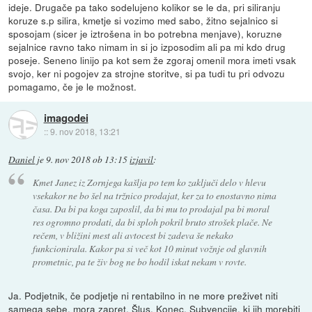
ideje. Drugače pa tako sodelujeno kolikor se le da, pri siliranju
koruze s.p silira, kmetje si vozimo med sabo, žitno sejalnico si
sposojam (sicer je iztrošena in bo potrebna menjave), koruzne
sejalnice ravno tako nimam in si jo izposodim ali pa mi kdo drug
poseje. Seneno linijo pa kot sem že zgoraj omenil mora imeti vsak
svojo, ker ni pogojev za strojne storitve, si pa tudi tu pri odvozu
pomagamo, če je le možnost.
imagodei
::
9. nov 2018, 13:21
Daniel
je
9. nov 2018 ob 13:15
izjavil
:
Kmet Janez iz Zornjega kašlja po tem ko zaključi delo v hlevu
vsekakor ne bo šel na tržnico prodajat, ker za to enostavno nima
časa. Da bi pa koga zaposlil, da bi mu to prodajal pa bi moral
res ogromno prodati, da bi sploh pokril bruto strošek plače. Ne
rečem, v bližini mest ali avtocest bi zadeva še nekako
funkcionirala. Kakor pa si več kot 10 minut vožnje od glavnih
prometnic, pa te živ bog ne bo hodil iskat nekam v rovte.
Ja. Podjetnik, če podjetje ni rentabilno in ne more preživet niti
samega sebe, mora zapret. Šlus. Konec. Subvencije, ki jih morebiti