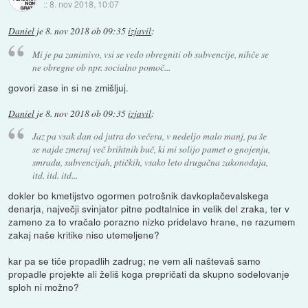
::
8. nov 2018, 10:07
Daniel
je
8. nov 2018 ob 09:35
izjavil
:
Mi je pa zanimivo, vsi se vedo obregniti ob subvencije, nihče se
ne obregne ob npr. socialno pomoč...
govori zase in si ne zmišljuj.
Daniel
je
8. nov 2018 ob 09:35
izjavil
:
Jaz pa vsak dan od jutra do večera, v nedeljo malo manj, pa še
se najde zmeraj več brihtnih buč, ki mi solijo pamet o gnojenju,
smradu, subvencijah, ptičkih, vsako leto drugačna zakonodaja,
itd. itd. itd...
dokler bo kmetijstvo ogormen potrošnik davkoplačevalskega
denarja, največji svinjator pitne podtalnice in velik del zraka, ter v
zameno za to vračalo porazno nizko pridelavo hrane, ne razumem
zakaj naše kritike niso utemeljene?
kar pa se tiče propadlih zadrug; ne vem ali naštevaš samo
propadle projekte ali želiš koga prepričati da skupno sodelovanje
sploh ni možno?