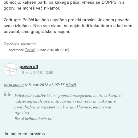
območju, kakšen park, pa kakega ptiča, vmeša se DOPPS in si
gotov, ne moreš več nikamor.
Zadruge: Poišči kakšen uspešen projekt prosim. Jaz sem povedal
svoje izkušnje. Niso vse slabe, se najde tudi kaka dobra a kot sem
povedal, smo geografsko omejeni.
Zgodovina sprememb…
spremenil:
Daniel
(
8. nov 2018 ob 12:12
)
poweroff
::
8. nov 2018, 13:59
stara mama
je
8. nov 2018 ob 07:55
izjavil
:
Poled redne službe (8 ur), popoldanskega dela na travniku/njivi,
vzdrževanjem strojev, in še z živino (vsak večer in vsako jutro
pred službo) se naj kmet še ukvarja s klavnico, mesnico in
trgovino.
Res si brihtna buča ja!
Ja, saj to eni pravimo.