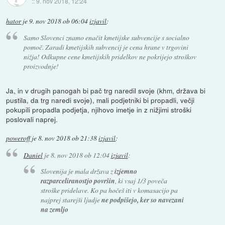
::
9. nov 2018, 12:24
hator
je
9. nov 2018 ob 06:04
izjavil
:
Samo Slovenci znamo enačit kmetijske subvencije s socialno
pomoč. Zaradi kmetijskih subvencij je cena hrane v trgovini
nižja! Odkupne cene kmetijskih pridelkov ne pokrijejo stroškov
proizvodnje!
Ja, in v drugih panogah bi pač trg naredil svoje (khm, država bi
pustila, da trg naredi svoje), mali podjetniki bi propadli, večji
pokupili propadla podjetja, njihovo imetje in z nižjimi stroški
poslovali naprej.
poweroff
je
8. nov 2018 ob 21:38
izjavil
:
Daniel
je
8. nov 2018 ob 12:04
izjavil
:
Slovenija je mala država z
izjemno
razparceliranostjo površin
, ki vsaj 1/3 poveča
stroške pridelave. Ko pa hočeš iti v komasacijo pa
najprej starejši ljudje
ne podpišejo, ker so navezani
na zemljo