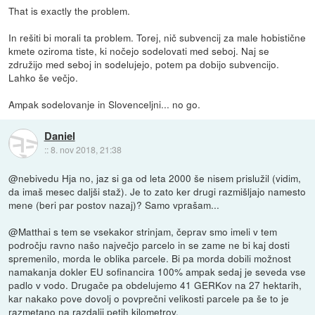
That is exactly the problem.
In rešiti bi morali ta problem. Torej, nič subvencij za male hobistične
kmete oziroma tiste, ki nočejo sodelovati med seboj. Naj se
združijo med seboj in sodelujejo, potem pa dobijo subvencijo.
Lahko še večjo.
Ampak sodelovanje in Slovenceljni... no go.
Daniel
::
8. nov 2018, 21:38
@nebivedu Hja no, jaz si ga od leta 2000 še nisem prislužil (vidim,
da imaš mesec daljši staž). Je to zato ker drugi razmišljajo namesto
mene (beri par postov nazaj)? Samo vprašam...
@Matthai s tem se vsekakor strinjam, čeprav smo imeli v tem
področju ravno našo največjo parcelo in se zame ne bi kaj dosti
spremenilo, morda le oblika parcele. Bi pa morda dobili možnost
namakanja dokler EU sofinancira 100% ampak sedaj je seveda vse
padlo v vodo. Drugače pa obdelujemo 41 GERKov na 27 hektarih,
kar nakako pove dovolj o povprečni velikosti parcele pa še to je
razmetano na razdalji petih kilometrov.