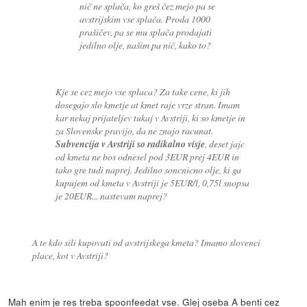
nič ne splača, ko greš čez mejo pa se
avstrijskim vse splača. Proda 1000
prašičev, pa se mu splača prodajati
jedilno olje, našim pa nič, kako to?
Kje se cez mejo vse splaca? Za take cene, ki jih
dosegajo slo kmetje at kmet raje vrze stran. Imam
kar nekaj prijateljev tukaj v Avstriji, ki so kmetje in
za Slovenske pravijo, da ne znajo racunat.
Subvencija v Avstriji so radikalno visje
, deset jajc
od kmeta ne bos odnesel pod 3EUR prej 4EUR in
tako gre tudi naprej. Jedilno soncnicno olje, ki ga
kupujem od kmeta v Avstriji je 5EUR/l, 0,75l snopsa
je 20EUR... nastevam naprej?
A te kdo sili kupovati od avstrijskega kmeta? Imamo slovenci
place, kot v Avstriji?
Mah enim je res treba spoonfeedat vse. Glej oseba A benti cez