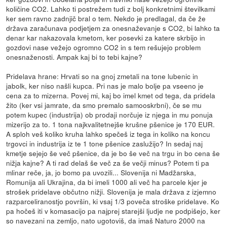
količine CO2. Lahko ti postrežem tudi z bolj konkretnimi številkami
ker sem ravno zadnjič bral o tem. Nekdo je predlagal, da če že
država zaračunava podjetjem za onesnaževanje s CO2, bi lahko ta
denar kar nakazovala kmetom, ker posevki za katere skrbijo in
gozdovi nase vežejo ogromno CO2 in s tem rešujejo problem
onesnaženosti. Ampak kaj bi to tebi kajne?
Pridelava hrane: Hrvati so na gnoj zmetali na tone lubenic in
jabolk, ker niso našli kupca. Pri nas je malo bolje pa vseeno je
cena za to mizerna. Povej mi, kaj bo imel kmet od tega, da pridela
žito (ker vsi jamrate, da smo premalo samooskrbni), če se mu
potem kupec (industrija) ob prodaji norčuje iz njega in mu ponuja
mizerijo za to. 1 tona najkvalitetnejše krušne pšenice je 170 EUR.
A sploh veš koliko kruha lahko spečeš iz tega in koliko na koncu
trgovci in industrija iz te 1 tone pšenice zaslužijo? In sedaj naj
kmetje sejejo še več pšenice, da je bo še več na trgu in bo cena še
nižja kajne? A ti rad delaš še več za še večji minus? Potem ti pa
mlinar reče, ja, jo bomo pa uvozili... Slovenija ni Madžarska,
Romunija ali Ukrajina, da bi imeli 1000 ali več ha parcele kjer je
strošek pridelave občutno nižji. Slovenija je mala država z izjemno
razparceliranostjo površin, ki vsaj 1/3 poveča stroške pridelave. Ko
pa hočeš iti v komasacijo pa najprej starejši ljudje ne podpišejo, ker
so navezani na zemljo, nato ugotoviš, da imaš Naturo 2000 na