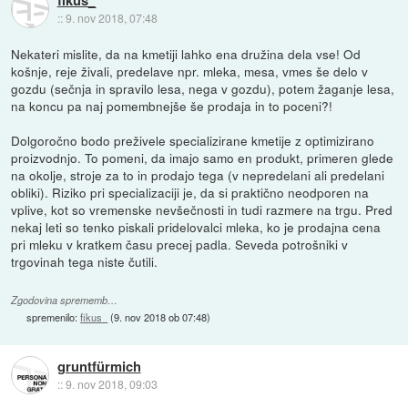
::
9. nov 2018, 07:48
Nekateri mislite, da na kmetiji lahko ena družina dela vse! Od
košnje, reje živali, predelave npr. mleka, mesa, vmes še delo v
gozdu (sečnja in spravilo lesa, nega v gozdu), potem žaganje lesa,
na koncu pa naj pomembnejše še prodaja in to poceni?!
Dolgoročno bodo preživele specializirane kmetije z optimizirano
proizvodnjo. To pomeni, da imajo samo en produkt, primeren glede
na okolje, stroje za to in prodajo tega (v nepredelani ali predelani
obliki). Riziko pri specializaciji je, da si praktično neodporen na
vplive, kot so vremenske nevšečnosti in tudi razmere na trgu. Pred
nekaj leti so tenko piskali pridelovalci mleka, ko je prodajna cena
pri mleku v kratkem času precej padla. Seveda potrošniki v
trgovinah tega niste čutili.
Zgodovina sprememb…
spremenilo:
fikus_
(
9. nov 2018 ob 07:48
)
gruntfürmich
::
9. nov 2018, 09:03