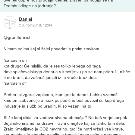
Teambuildinge na jadranje?
Daniel
::
8. nov 2018, 12:04
@gruntfurmich
Nimam pojma kaj si želel povedati s prvim stavkom...
/sarcasm on
kot drugo: Če misliš, da je res toliko lepega od tega
davkoplačevalskega denarja v kmetijstvu pa se nam pridruži, nihče
ti ne brani, da začneš jemati iz te vreče brez dna.
/sarcasm off
Preberi si zgoraj zapisano, kam gre ta denar. Lahko vzameš
kmetom subvencije ampak posledično boš povozil še kup druge
industrije in služb po uradih, ki so vezani na to.
Si že kdaj slišal za vodovarstvena območja? Ne boš verjel ampak
dejansko imamo na državni ravni omejitve kaj se lahko tam dela.
Zrak: Kmetijstvo je CO2 nevtralno, tudi če notri vržeš vse krave,
ker gozdovi in obdelana polja in travniki nase vežejo ogromne