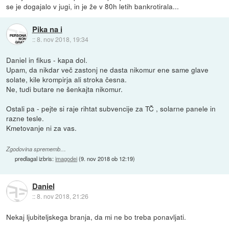
se je dogajalo v jugi, in je že v 80h letih bankrotirala...
Pika na i
::
8. nov 2018, 19:34
Daniel in fikus - kapa dol.
Upam, da nikdar več zastonj ne dasta nikomur ene same glave
solate, kile krompirja ali stroka česna.
Ne, tudi butare ne šenkajta nikomur.
Ostali pa - pejte si raje rihtat subvencije za TČ , solarne panele in
razne tesle.
Kmetovanje ni za vas.
Zgodovina sprememb…
predlagal izbris:
imagodei
(
9. nov 2018 ob 12:19
)
Daniel
::
8. nov 2018, 21:26
Nekaj ljubiteljskega branja, da mi ne bo treba ponavljati.