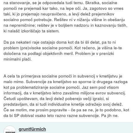
na stanovanje, se je odpovedala tudi temu. Skratka, socialne
pomoči ne prejemaš kar tako, na lepe oči. Ja, zagotovo so vmes
taki, ki jo prejemajo neupravičeno, a levji delež prejemnikov
socialno pomoč potrebuje. Rešitev ni v nižanju višine in obešanju
na nepremičnine; rešitev je v boljšem nadzoru in kaznovanju tistih,
ki nalašč izkoriščajo ta sistem.
Da pa nekateri raje ostajajo doma kot da bi šli delat, pa to ni
problem (pre)visoke socialne pomoči. Kot rečeno, je višina le-te
določena na podlagi objektivnih meril. Problem je v prenizki
minimalni plači.
A cela ta primerjava socialne pomoči in subvencij v kmetijstvu je
malo mimo. Subvencije za kmetijstvo so sporne iz drugega razloga
kot pa problematiziranje socialne pomoči. Jaz sem pod vtisom
informacij, da v kmetijstvo letno zavalimo milijone evrov subvencij.
Četudi upoštevam, da levji delež poberejo večji igralci, si
predstavljam, da si tudi individualne kmetije odrežejo svoj delež.
Če se motim, me prosim popravite - če pa se ne, je to podobno, kot
da bi SP dobival vsako leto razno razne subvencije. Pa jih ne.
gruntfürmich