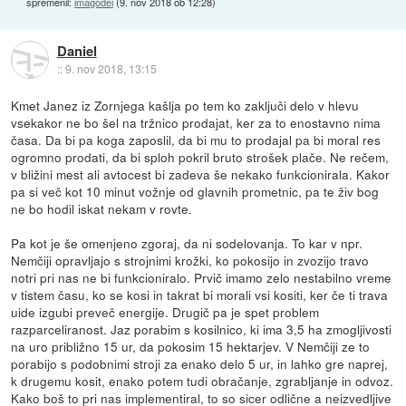
spremenil:
imagodei
(
9. nov 2018 ob 12:28
)
Daniel
::
9. nov 2018, 13:15
Kmet Janez iz Zornjega kašlja po tem ko zaključi delo v hlevu
vsekakor ne bo šel na tržnico prodajat, ker za to enostavno nima
časa. Da bi pa koga zaposlil, da bi mu to prodajal pa bi moral res
ogromno prodati, da bi sploh pokril bruto strošek plače. Ne rečem,
v bližini mest ali avtocest bi zadeva še nekako funkcionirala. Kakor
pa si več kot 10 minut vožnje od glavnih prometnic, pa te živ bog
ne bo hodil iskat nekam v rovte.
Pa kot je še omenjeno zgoraj, da ni sodelovanja. To kar v npr.
Nemčiji opravljajo s strojnimi krožki, ko pokosijo in zvozijo travo
notri pri nas ne bi funkcioniralo. Prvič imamo zelo nestabilno vreme
v tistem času, ko se kosi in takrat bi morali vsi kositi, ker če ti trava
uide izgubi preveč energije. Drugič pa je spet problem
razparceliranost. Jaz porabim s kosilnico, ki ima 3,5 ha zmogljivosti
na uro približno 15 ur, da pokosim 15 hektarjev. V Nemčiji ze to
porabijo s podobnimi stroji za enako delo 5 ur, in lahko gre naprej,
k drugemu kosit, enako potem tudi obračanje, zgrabljanje in odvoz.
Kako boš to pri nas implementiral, to so sicer odlične a neizvedljive