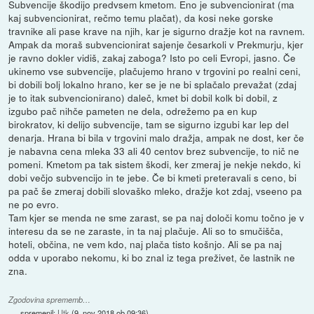
Subvencije škodijo predvsem kmetom. Eno je subvencionirat (ma
kaj subvencionirat, rečmo temu plačat), da kosi neke gorske
travnike ali pase krave na njih, kar je sigurno dražje kot na ravnem.
Ampak da moraš subvencionirat sajenje česarkoli v Prekmurju, kjer
je ravno dokler vidiš, zakaj zaboga? Isto po celi Evropi, jasno. Če
ukinemo vse subvencije, plačujemo hrano v trgovini po realni ceni,
bi dobili bolj lokalno hrano, ker se je ne bi splačalo prevažat (zdaj
je to itak subvencionirano) daleč, kmet bi dobil kolk bi dobil, z
izgubo pač nihče pameten ne dela, odrežemo pa en kup
birokratov, ki delijo subvencije, tam se sigurno izgubi kar lep del
denarja. Hrana bi bila v trgovini malo dražja, ampak ne dost, ker če
je nabavna cena mleka 33 ali 40 centov brez subvencije, to nič ne
pomeni. Kmetom pa tak sistem škodi, ker zmeraj je nekje nekdo, ki
dobi večjo subvencijo in te jebe. Če bi kmeti preteravali s ceno, bi
pa pač še zmeraj dobili slovaško mleko, dražje kot zdaj, vseeno pa
ne po evro.
Tam kjer se menda ne sme zarast, se pa naj določi komu točno je v
interesu da se ne zaraste, in ta naj plačuje. Ali so to smučišča,
hoteli, občina, ne vem kdo, naj plača tisto košnjo. Ali se pa naj
odda v uporabo nekomu, ki bo znal iz tega preživet, če lastnik ne
zna.
Zgodovina sprememb…
spremenil:
Utk
(
9. nov 2018 ob 09:36
)