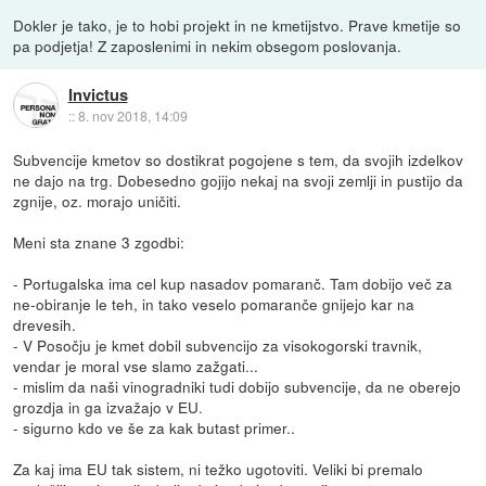
Dokler je tako, je to hobi projekt in ne kmetijstvo. Prave kmetije so
pa podjetja! Z zaposlenimi in nekim obsegom poslovanja.
Invictus
::
8. nov 2018, 14:09
Subvencije kmetov so dostikrat pogojene s tem, da svojih izdelkov
ne dajo na trg. Dobesedno gojijo nekaj na svoji zemlji in pustijo da
zgnije, oz. morajo uničiti.
Meni sta znane 3 zgodbi:
- Portugalska ima cel kup nasadov pomaranč. Tam dobijo več za
ne-obiranje le teh, in tako veselo pomaranče gnijejo kar na
drevesih.
- V Posočju je kmet dobil subvencijo za visokogorski travnik,
vendar je moral vse slamo zažgati...
- mislim da naši vinogradniki tudi dobijo subvencije, da ne oberejo
grozdja in ga izvažajo v EU.
- sigurno kdo ve še za kak butast primer..
Za kaj ima EU tak sistem, ni težko ugotoviti. Veliki bi premalo