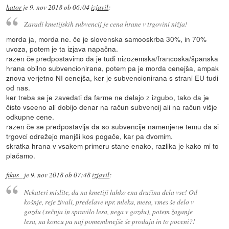
hator
je
9. nov 2018 ob 06:04
izjavil
:
Zaradi kmetijskih subvencij je cena hrane v trgovini nižja!
morda ja, morda ne. če je slovenska samooskrba 30%, in 70%
uvoza, potem je ta izjava napačna.
razen če predpostavimo da je tudi nizozemska/francoska/španska
hrana obilno subvencionirana, potem pa je morda cenejša, ampak
znova verjetno NI cenejša, ker je subvencionirana s strani EU tudi
od nas.
ker treba se je zavedati da farme ne delajo z izgubo, tako da je
čisto vseeno ali dobijo denar na račun subvencij ali na račun višje
odkupne cene.
razen če se predpostavlja da so subvencije namenjene temu da si
trgovci odrežejo manjši kos pogače, kar pa dvomim.
skratka hrana v vsakem primeru stane enako, razlika je kako mi to
plačamo.
fikus_
je
9. nov 2018 ob 07:48
izjavil
:
Nekateri mislite, da na kmetiji lahko ena družina dela vse! Od
košnje, reje živali, predelave npr. mleka, mesa, vmes še delo v
gozdu (sečnja in spravilo lesa, nega v gozdu), potem žaganje
lesa, na koncu pa naj pomembnejše še prodaja in to poceni?!