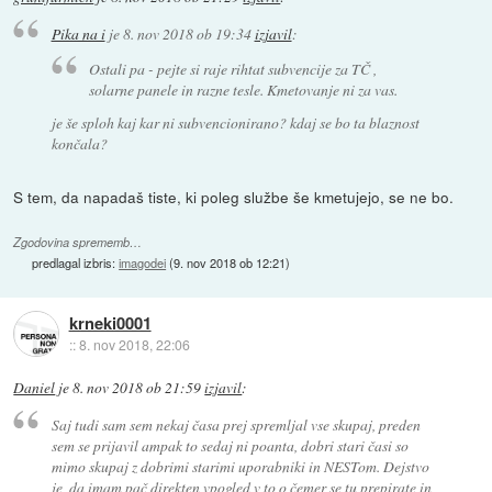
Pika na i
je
8. nov 2018 ob 19:34
izjavil
:
Ostali pa - pejte si raje rihtat subvencije za TČ ,
solarne panele in razne tesle. Kmetovanje ni za vas.
je še sploh kaj kar ni subvencionirano? kdaj se bo ta blaznost
končala?
S tem, da napadaš tiste, ki poleg službe še kmetujejo, se ne bo.
Zgodovina sprememb…
predlagal izbris:
imagodei
(
9. nov 2018 ob 12:21
)
krneki0001
::
8. nov 2018, 22:06
Daniel
je
8. nov 2018 ob 21:59
izjavil
:
Saj tudi sam sem nekaj časa prej spremljal vse skupaj, preden
sem se prijavil ampak to sedaj ni poanta, dobri stari časi so
mimo skupaj z dobrimi starimi uporabniki in NESTom. Dejstvo
je, da imam pač direkten vpogled v to o čemer se tu prepirate in