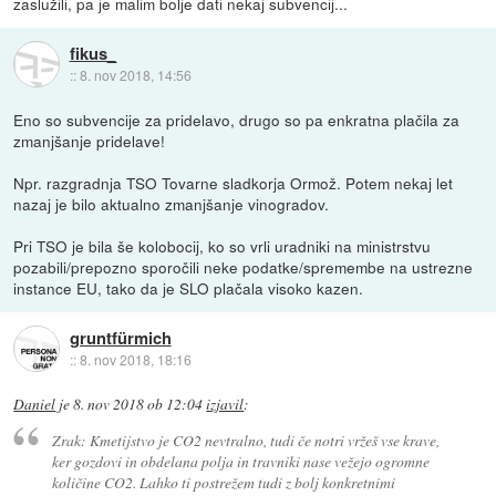
zaslužili, pa je malim bolje dati nekaj subvencij...
fikus_
::
8. nov 2018, 14:56
Eno so subvencije za pridelavo, drugo so pa enkratna plačila za
zmanjšanje pridelave!
Npr. razgradnja TSO Tovarne sladkorja Ormož. Potem nekaj let
nazaj je bilo aktualno zmanjšanje vinogradov.
Pri TSO je bila še kolobocij, ko so vrli uradniki na ministrstvu
pozabili/prepozno sporočili neke podatke/spremembe na ustrezne
instance EU, tako da je SLO plačala visoko kazen.
gruntfürmich
::
8. nov 2018, 18:16
Daniel
je
8. nov 2018 ob 12:04
izjavil
:
Zrak: Kmetijstvo je CO2 nevtralno, tudi če notri vržeš vse krave,
ker gozdovi in obdelana polja in travniki nase vežejo ogromne
količine CO2. Lahko ti postrežem tudi z bolj konkretnimi