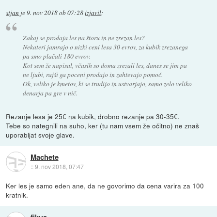
stjan
je
9. nov 2018 ob 07:28
izjavil
:
Zakaj se prodaja les na štoru in ne zrezan les?
Nekateri jamrajo o nizki ceni lesa 30 evrov, za kubik zrezanega
pa smo plačali 180 evrov.
Kot sem že napisal, včasih so doma zrezali les, danes se jim pa
ne ljubi, rajši ga poceni prodajo in zahtevajo pomoč.
Ok, veliko je kmetov, ki se trudijo in ustvarjajo, samo zelo veliko
denarja pa gre v nič.
Rezanje lesa je 25€ na kubik, drobno rezanje pa 30-35€.
Tebe so nategnili na suho, ker (tu nam vsem že očitno) ne znaš
uporabljat svoje glave.
Machete
::
9. nov 2018, 07:47
Ker les je samo eden ane, da ne govorimo da cena varira za 100
kratnik.
fikus_