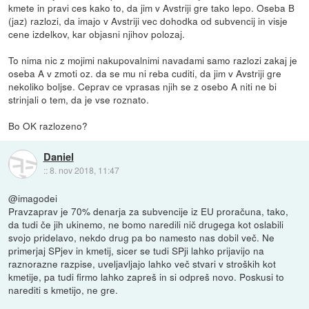
kmete in pravi ces kako to, da jim v Avstriji gre tako lepo. Oseba B
(jaz) razlozi, da imajo v Avstriji vec dohodka od subvencij in visje
cene izdelkov, kar objasni njihov polozaj.
To nima nic z mojimi nakupovalnimi navadami samo razlozi zakaj je
oseba A v zmoti oz. da se mu ni reba cuditi, da jim v Avstriji gre
nekoliko boljse. Ceprav ce vprasas njih se z osebo A niti ne bi
strinjali o tem, da je vse roznato.
Bo OK razlozeno?
Daniel
::
8. nov 2018, 11:47
@imagodei
Pravzaprav je 70% denarja za subvencije iz EU proračuna, tako,
da tudi če jih ukinemo, ne bomo naredili nič drugega kot oslabili
svojo pridelavo, nekdo drug pa bo namesto nas dobil več. Ne
primerjaj SPjev in kmetij, sicer se tudi SPji lahko prijavijo na
raznorazne razpise, uveljavljajo lahko več stvari v stroških kot
kmetije, pa tudi firmo lahko zapreš in si odpreš novo. Poskusi to
narediti s kmetijo, ne gre.