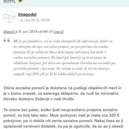
ROTFL
imagodei
::
8. nov 2018, 09:59
Daniel
je
8. nov 2018 ob 09:35
izjavil
:
Mi je pa zanimivo, vsi se vedo obregniti ob subvencije, nihče se
ne obregne ob npr. socialno pomoč, pa povprečna slovenska
kmetija (ki je velikosti 6ha) dobi manj subvencij kot dobi 1
oseba socialne pomoči. Pa imaš pri kmetiji za to urejeno in
obdelano krajino, pri delovno sposobnem človeku na socialni pa
povečan promet v kavarni. Ne rečem za tiste, ki res ne morejo
ampak vsaj 50% jih je, ki bi lahko delali pa nočejo.
Višina socialne pomoči je določena na podlagi objektivnih meril in
je v bistvu znesek, za katerega sklepamo, da nudi še minimalno
človeku dostojno življenje v naši družbi.
Te ocene čez palec, koliko ljudi neupravičeno prejema socialno
pomoč, so bolj tako tako. Moja (pokojna) mati je imela cca 320 €
pokojnine, pa ni dobila niti centa socialne pomoči. Nekaj časa so ji
izplačevali varstveni dodatek, ko pa je ugotovila, da so se ji obesili