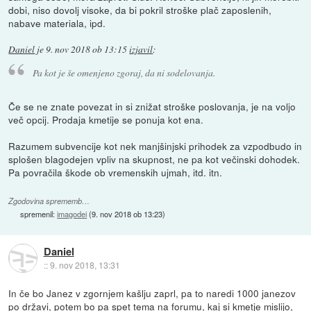
dobi, niso dovolj visoke, da bi pokril stroške plač zaposlenih,
nabave materiala, ipd.
Daniel
je
9. nov 2018 ob 13:15
izjavil
:
Pa kot je še omenjeno zgoraj, da ni sodelovanja.
Če se ne znate povezat in si znižat stroške poslovanja, je na voljo
več opcij. Prodaja kmetije se ponuja kot ena.
Razumem subvencije kot nek manjšinjski prihodek za vzpodbudo in
splošen blagodejen vpliv na skupnost, ne pa kot večinski dohodek.
Pa povračila škode ob vremenskih ujmah, itd. itn.
Zgodovina sprememb…
spremenil:
imagodei
(
9. nov 2018 ob 13:23
)
Daniel
::
9. nov 2018, 13:31
In če bo Janez v zgornjem kašlju zaprl, pa to naredi 1000 janezov
po državi, potem bo pa spet tema na forumu, kaj si kmetje mislijo,