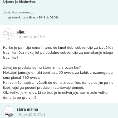
Izjema je hlodovina.
Zgodovina sprememb…
spremenil:
hator
(
9. nov 2018 ob 06:04
)
stjan
::
9. nov 2018, 07:28
Koliko je pa nižja cena hrane, če kmet dobi subvencijo za izsušitev
travnika, čez nekaj let pa dodatno subvencijo za namakanje istega
travnika?
Zakaj se prodaja les na štoru in ne zrezan les?
Nekateri jamrajo o nizki ceni lesa 30 evrov, za kubik zrezanega pa
smo plačali 180 evrov.
Kot sem že napisal, včasih so doma zrezali les, danes se jim pa ne
ljubi, rajši ga poceni prodajo in zahtevajo pomoč.
Ok, veliko je kmetov, ki se trudijo in ustvarjajo, samo zelo veliko
denarja pa gre v nič.
stara mama
::
9. nov 2018, 07:43