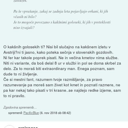
zaslužek.
Pa še vprašanje, zakaj se zadnja leta pojavljajo orkani, ki jih
včasih ni bilo?
Je to mogoče povezano s kakšnimi goloseki, ki jih v preteklosti
niso izvajali?
O kakšnih golosekih ti? Nisi bil slučajno na kakšnem izletu v
Avstriji?ni ti jasno, kako poteka sečnja v slovenskih gozdovih.
Ni fer kar takole poprek pisati. Ne in večina kmetov nima službe.
Niti ni variante, da boš delal 8 ur v službi in pol se doma skrbel za
delo. Za to moraš biti extraordinary man. Enega poznam, sam
dude to ni življenje.
Če si mestni fant, razumem tvoje razmišljanje, za pravo
razumevanje pa moreš sam živet kot kmet in poznati razmere, ne
pa kar nekaj tako pisati v tri krasne..se najdejo redke izjeme, sam
to ni pravilo.
Zgodovina sprememb…
spremenil:
PacificBlue
(
6. nov 2018 ob 08:42
)