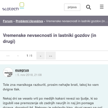
☰
Forum
»
Problemi človeštva
»
Vremenske nevsecnosti in lastniki gozdov (in drugi)
Vremenske nevsecnosti in lastniki gozdov (in
drugi)
««
«
1
/ 6
»
»»
euagrus
::
5. nov 2018, 21:08
Tole zna marsikoga razburiti, prosim nehajte brati, takoj ko vam
dvigne tlak.
Nekaj dni se veselo vrti po medijih kaksni revezi so ljudje, ki so
izgubili vse premozenje ob zadnjih neurjih in naj jim pomaga
drzava, donatorji itd. Nekomu je odplavilo hiso, drugi revez na pol