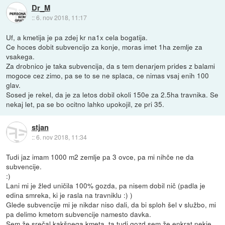
Dr_M
::
6. nov 2018, 11:17
Uf, a kmetija je pa zdej kr na1x cela bogatija.
Ce hoces dobit subvencijo za konje, moras imet 1ha zemlje za
vsakega.
Za drobnico je taka subvencija, da s tem denarjem prides z balami
mogoce cez zimo, pa se to se ne splaca, ce nimas vsaj enih 100
glav.
Sosed je rekel, da je za letos dobil okoli 150e za 2.5ha travnika. Se
nekaj let, pa se bo ocitno lahko upokojil, ze pri 35.
stjan
::
6. nov 2018, 11:34
Tudi jaz imam 1000 m2 zemlje pa 3 ovce, pa mi nihče ne da
subvencije.
:)
Lani mi je žled uničila 100% gozda, pa nisem dobil nič (padla je
edina smreka, ki je rasla na travniklu :) )
Glede subvencije mi je nikdar niso dali, da bi sploh šel v službo, mi
pa delimo kmetom subvencije namesto davka.
Sem že srečal kakšnega kmeta, ta tudi gozd sem že enkrat nekje