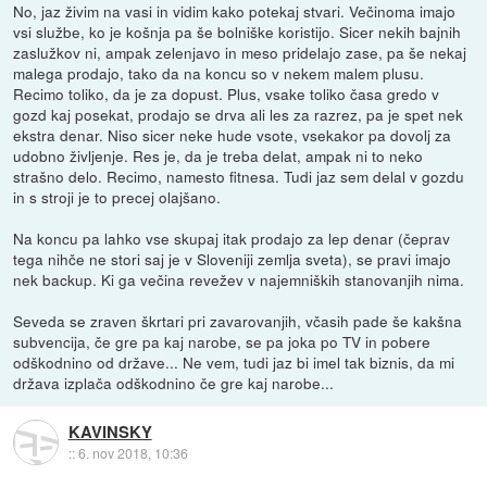
No, jaz živim na vasi in vidim kako potekaj stvari. Večinoma imajo
vsi službe, ko je košnja pa še bolniške koristijo. Sicer nekih bajnih
zaslužkov ni, ampak zelenjavo in meso pridelajo zase, pa še nekaj
malega prodajo, tako da na koncu so v nekem malem plusu.
Recimo toliko, da je za dopust. Plus, vsake toliko časa gredo v
gozd kaj posekat, prodajo se drva ali les za razrez, pa je spet nek
ekstra denar. Niso sicer neke hude vsote, vsekakor pa dovolj za
udobno življenje. Res je, da je treba delat, ampak ni to neko
strašno delo. Recimo, namesto fitnesa. Tudi jaz sem delal v gozdu
in s stroji je to precej olajšano.
Na koncu pa lahko vse skupaj itak prodajo za lep denar (čeprav
tega nihče ne stori saj je v Sloveniji zemlja sveta), se pravi imajo
nek backup. Ki ga večina revežev v najemniških stanovanjih nima.
Seveda se zraven škrtari pri zavarovanjih, včasih pade še kakšna
subvencija, če gre pa kaj narobe, se pa joka po TV in pobere
odškodnino od države... Ne vem, tudi jaz bi imel tak biznis, da mi
država izplača odškodnino če gre kaj narobe...
KAVINSKY
::
6. nov 2018, 10:36