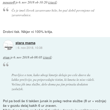
poweroff
je
6. nov 2018 ob 10:20
izjavil
:
Če je imel človek zavarovano hišo, bo pač dobil povrnjeno od
zavarovalnice.
Drobni tisk. Nikjer ni 100% kritja.
stara mama
::
6. nov 2018, 10:38
stjan
je
6. nov 2018 ob 08:05
izjavil
:
Pravljice o tem, kako ubogi kmetje delajo po cele dneve da
lahko preživijo, pa pripovedujte tistim, ki kmeta še niso videli.
Večina jih ima službe, delo doma pa jim prinaša dodaten
zaslužek.
Pol pa bodi še ti takšen junak in poleg redne službe (8 ur + vožnja)
še v gozdu delaj kakih 6 ur zraven.
Nihče ti ne brani, se boš tudi ti valjal v denarju in vozil terence.