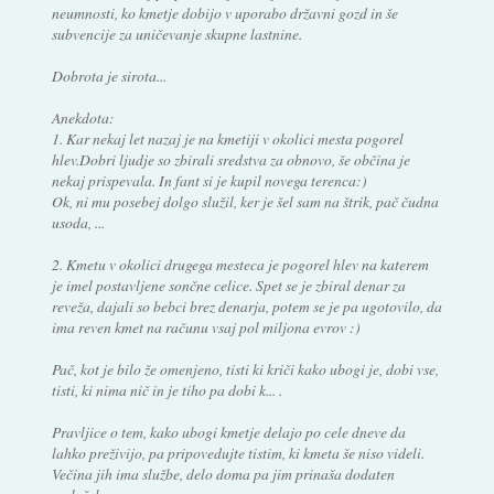
neumnosti, ko kmetje dobijo v uporabo državni gozd in še
subvencije za uničevanje skupne lastnine.
Dobrota je sirota...
Anekdota:
1. Kar nekaj let nazaj je na kmetiji v okolici mesta pogorel
hlev.Dobri ljudje so zbirali sredstva za obnovo, še občina je
nekaj prispevala. In fant si je kupil novega terenca:)
Ok, ni mu posebej dolgo služil, ker je šel sam na štrik, pač čudna
usoda, ...
2. Kmetu v okolici drugega mesteca je pogorel hlev na katerem
je imel postavljene sončne celice. Spet se je zbiral denar za
reveža, dajali so bebci brez denarja, potem se je pa ugotovilo, da
ima reven kmet na računu vsaj pol miljona evrov :)
Pač, kot je bilo že omenjeno, tisti ki kriči kako ubogi je, dobi vse,
tisti, ki nima nič in je tiho pa dobi k... .
Pravljice o tem, kako ubogi kmetje delajo po cele dneve da
lahko preživijo, pa pripovedujte tistim, ki kmeta še niso videli.
Večina jih ima službe, delo doma pa jim prinaša dodaten