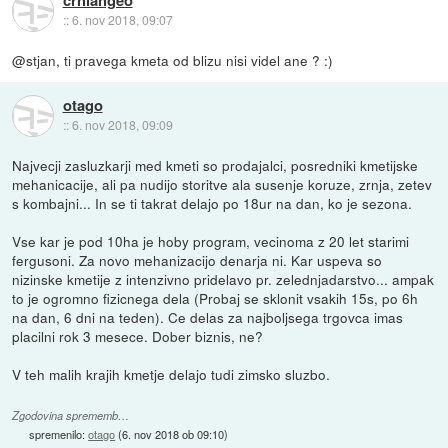
crniangeo
::
6. nov 2018, 09:07
@stjan, ti pravega kmeta od blizu nisi videl ane ? :)
otago
::
6. nov 2018, 09:09
Najvecji zasluzkarji med kmeti so prodajalci, posredniki kmetijske
mehanicacije, ali pa nudijo storitve ala susenje koruze, zrnja, zetev
s kombajni... In se ti takrat delajo po 18ur na dan, ko je sezona.
Vse kar je pod 10ha je hoby program, vecinoma z 20 let starimi
fergusoni. Za novo mehanizacijo denarja ni. Kar uspeva so
nizinske kmetije z intenzivno pridelavo pr. zelednjadarstvo... ampak
to je ogromno fizicnega dela (Probaj se sklonit vsakih 15s, po 6h
na dan, 6 dni na teden). Ce delas za najboljsega trgovca imas
placilni rok 3 mesece. Dober biznis, ne?
V teh malih krajih kmetje delajo tudi zimsko sluzbo.
Zgodovina sprememb…
spremenilo:
otago
(
6. nov 2018 ob 09:10
)