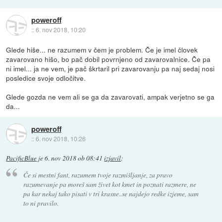
poweroff
::
6. nov 2018, 10:20
Glede hiše... ne razumem v čem je problem. Če je imel človek
zavarovano hišo, bo pač dobil povrnjeno od zavarovalnice. Če pa
ni imel... ja ne vem, je pač škrtaril pri zavarovanju pa naj sedaj nosi
posledice svoje odločitve.
Glede gozda ne vem ali se ga da zavarovati, ampak verjetno se ga
da...
poweroff
::
6. nov 2018, 10:26
PacificBlue
je
6. nov 2018 ob 08:41
izjavil
:
Če si mestni fant, razumem tvoje razmišljanje, za pravo
razumevanje pa moreš sam živet kot kmet in poznati razmere, ne
pa kar nekaj tako pisati v tri krasne..se najdejo redke izjeme, sam
to ni pravilo.