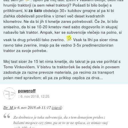
hrumijo traktorji (a sem rekel traktorji? Pošasti bi bilo bolje) s
pritiklinami, ki
obdelajo 30+ kubikov gmajne al pa ki bi
za šalo
zlahka obdelovali površine v izmeri več deset kvadratnih
kilometrov. Ne da bi jih ti kmetje zares potrebovali. Če že, bi bilo
smiselno, da bi se 10-20 kmetov med sabo dogovorilo in skupaj
nabavilo tak traktor. Ampak, ker se subvencije vlečejo na polno, si
vsak ta drug privošči tako zverino.
Vsak ta lihi pa sicer nima
ravno take zverine, imajo pa še vedno 3-5x predimenzioniran
traktor za svoje potrebe.
Moj tast sicer že 15 let nima kmetije, do takrat je pa vse porihtal s
Tomo Vinkovićem. V bistvu ta traktorček še sedaj dela in povsem
zadostuje za razne prevoze materiala, pa recimo za transport
polen med spravilom; ali pa za priklop cepilca za drva...
poweroff
::
6. nov 2018, 12:25
Dr_M
je
6. nov 2018 ob 11:17
izjavil
:
Za drobnico je taka subvencija, da s tem denarjem prides z
balami mogoce cez zimo, pa se to se ne splaca, ce nimas vsaj
enih 100 glav.