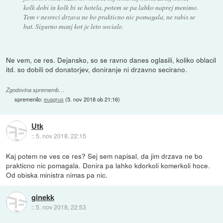
kolk dobi in kolk bi se hotela, potem se pa lahko naprej menimo.
Tem v nesreci drzava ne bo prakticno nic pomagala, ne rabis se
bat. Sigurno manj kot je leto sociale.
Ne vem, ce res. Dejansko, so se ravno danes oglasili, koliko oblacil
itd. so dobili od donatorjev, doniranje ni drzavno secirano.
Zgodovina sprememb…
spremenilo:
euagrus
(
5. nov 2018 ob 21:16
)
Utk
::
5. nov 2018, 22:15
Kaj potem ne ves ce res? Sej sem napisal, da jim drzava ne bo
prakticno nic pomagala. Donira pa lahko kdorkoli komerkoli hoce.
Od obiska ministra nimas pa nic.
ginekk
::
5. nov 2018, 22:53