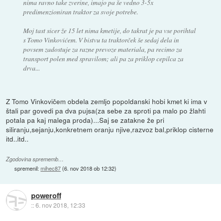
nima ravno take zverine, imajo pa še vedno 3-5x
predimenzioniran traktor za svoje potrebe.
Moj tast sicer že 15 let nima kmetije, do takrat je pa vse porihtal
s Tomo Vinkovićem. V bistvu ta traktorček še sedaj dela in
povsem zadostuje za razne prevoze materiala, pa recimo za
transport polen med spravilom; ali pa za priklop cepilca za
drva...
Z Tomo Vinkovičem obdela zemljo popoldanski hobi kmet ki ima v
štali par govedi pa dva pujsa(za sebe za sproti pa malo po žlahti
potala pa kaj malega proda)...Saj se zatakne že pri
siliranju,sejanju,konkretnem oranju njive,razvoz bal,priklop cisterne
itd..itd..
Zgodovina sprememb…
spremenil:
mihec87
(
6. nov 2018 ob 12:32
)
poweroff
::
6. nov 2018, 12:33