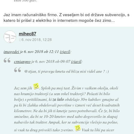
Jaz imam računalniško firmo. Z veseljem bi od države subvencijo, s
katero bi prišel z elektriko in internetom mogoče čez zimo...
mihec87
::
6. nov 2018, 12:28
imagodei
je
6. nov 2018 ob 12:11
izjavil
:
crniangeo
je
6. nov 2018 ob 09:07
izjavil
:
@stjan, ti pravega kmeta od blizu nisi videl ane ? :)
Jaz sem jih
. Sploh pa moj tast. Živim v vaškem okolju, okoli
nas hrumijo traktorji (a sem rekel traktorji? Pošasti bi bilo
bolje) s pritiklinami, ki
za šalo
obdelajo 30+ kubikov gmajne al
pa ki bi zlahka obdelovali površine v izmeri več deset kvadratnih
kilometrov. Ne da bi jih ti kmetje zares potrebovali. Če že, bi bilo
smiselno, da bi se 10-20 kmetov med sabo dogovorilo in skupaj
nabavilo tak traktor. Ampak, ker se subvencije vlečejo na polno,
si vsak ta drug privošči tako zverino.
Vsak ta lihi pa sicer