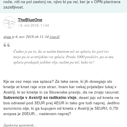
noče, niti na pol zastonj ne, njivo bi pa vsi, ker je v OPN planirana
zazidljivost.
TheBlueOne
::
6. nov 2018, 11:44
stjan
je
6. nov 2018 ob 11:34
izjavil
:
Čudno je pa to, da se našim kmetom nič ne splača, ko greš čez
mejo pa se avstrijskim vse splača. Proda 1000 prašičev, pa se mu
splača prodajati jedilno olje, našim pa nič, kako to?
Kje se cez mejo vse splaca? Za take cene, ki jih dosegajo slo
kmetje at kmet raje vrze stran. Imam kar nekaj prijateljev tukaj v
Avstriji, ki so kmetje in za Slovenske pravijo, da ne znajo racunat.
, deset jajc od kmeta ne
Subvencija v Avstriji so radikalno visje
bos odnesel pod 3EUR prej 4EUR in tako gre tudi naprej. Jedilno
soncnicno olje, ki ga kupujem od kmeta v Avstriji je 5EUR/l, 0,75l
snopsa je 20EUR... nastevam naprej?
Zgodovina sprememb…