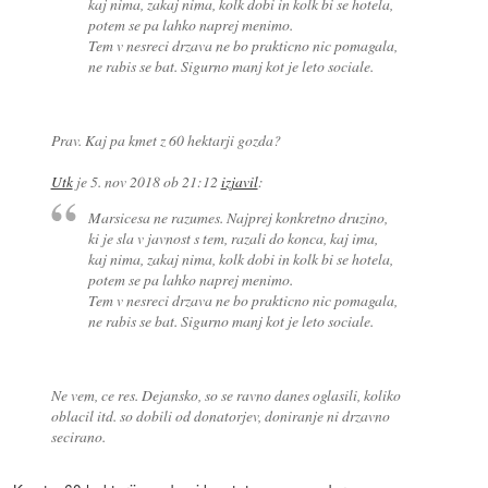
kaj nima, zakaj nima, kolk dobi in kolk bi se hotela,
potem se pa lahko naprej menimo.
Tem v nesreci drzava ne bo prakticno nic pomagala,
ne rabis se bat. Sigurno manj kot je leto sociale.
Prav. Kaj pa kmet z 60 hektarji gozda?
Utk
je
5. nov 2018 ob 21:12
izjavil
:
Marsicesa ne razumes. Najprej konkretno druzino,
ki je sla v javnost s tem, razali do konca, kaj ima,
kaj nima, zakaj nima, kolk dobi in kolk bi se hotela,
potem se pa lahko naprej menimo.
Tem v nesreci drzava ne bo prakticno nic pomagala,
ne rabis se bat. Sigurno manj kot je leto sociale.
Ne vem, ce res. Dejansko, so se ravno danes oglasili, koliko
oblacil itd. so dobili od donatorjev, doniranje ni drzavno
secirano.