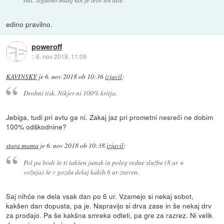
edino pravilno.
poweroff
::
6. nov 2018, 11:09
KAVINSKY
je
6. nov 2018 ob 10:36
izjavil
:
Drobni tisk. Nikjer ni 100% kritja.
Jebiga, tudi pri avtu ga ni. Zakaj jaz pri prometni nesreči ne dobim
100% odškodnine?
stara mama
je
6. nov 2018 ob 10:38
izjavil
:
Pol pa bodi še ti takšen junak in poleg redne službe (8 ur +
vožnja) še v gozdu delaj kakih 6 ur zraven.
Saj nihče ne dela vsak dan po 6 ur. Vzamejo si nekaj sobot,
kakšen dan dopusta, pa je. Napravijo si drva zase in še nekaj drv
za prodajo. Pa še kakšna smreka odleti, pa gre za razrez. Ni velik