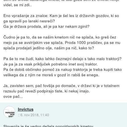
videl, se mi zdi..
Eno vprašanje za znalce: Kam je šel les iz državnih gozdov, ki so
ga spravili po lanski nesreči?
Ga je država prodala, ali je pa kar nekam zginil?
Čudno je pa to, da se našim kmetom nič ne splača, ko greš čez
mejo pa se avstrijskim vse splača. Proda 1000 prašičev, pa se mu
splača prodajati jedilno olje, našim pa nič, kako to?
Pa še to me čudi, kako lahko čezmejni delajo s tako malo traktorji?
Je pa ja za vsak priključek potrebno imet svoj traktor.
Pa če dobiš občinsko pomoč za nakup traktorja je treba kupiti tako
velikega da z njim ne moreš v gozd in rabiš še enega.
Ja, zavisten sem, pač fovšija po domače, v državi ki je v totalnem
razsulu pač reveži podpirajo tiste, ki nekaj imajo.
ovce pač...
Invictus
::
6. nov 2018, 11:40
Slovenija je še vedno dežela popoldanskih kmetov.