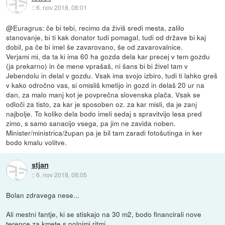
::
6. nov 2018, 08:01
@Euragrus: če bi tebi, recimo da živiš sredi mesta, zalilo
stanovanje, bi ti kak donator tudi pomagal, tudi od države bi kaj
dobil, pa če bi imel še zavarovano, še od zavarovalnice.
Verjami mi, da ta ki ima 60 ha gozda dela kar precej v tem gozdu
(ja prekarno) in če mene vprašaš, ni šans bi bi živel tam v
Jebendolu in delal v gozdu. Vsak ima svojo izbiro, tudi ti lahko greš
v kako odročno vas, si omisliš kmetijo in gozd in delaš 20 ur na
dan, za malo manj kot je povprečna slovenska plača. Vsak se
odloči za tisto, za kar je sposoben oz. za kar misli, da je zanj
najbolje. To koliko dela bodo imeli sedaj s spravitvijo lesa pred
zimo, s samo sanacijo vsega, pa jim ne zavida noben.
Minister/ministrica/župan pa je bil tam zaradi fotošutinga in ker
bodo kmalu volitve.
stjan
::
6. nov 2018, 08:05
Bolan zdravega nese...
Ali mestni fantje, ki se stiskajo na 30 m2, bodo financirali nove
terence za kmete s polnimi ritmi.