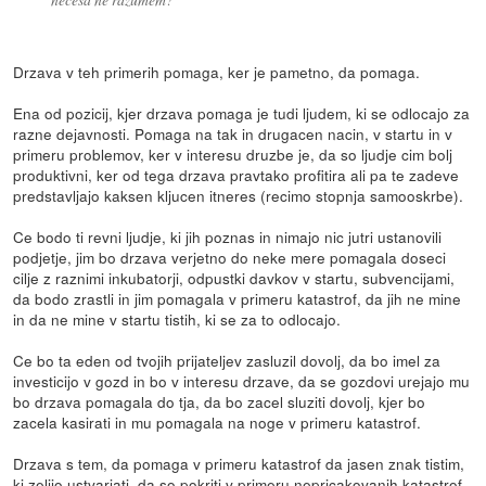
Drzava v teh primerih pomaga, ker je pametno, da pomaga.
Ena od pozicij, kjer drzava pomaga je tudi ljudem, ki se odlocajo za
razne dejavnosti. Pomaga na tak in drugacen nacin, v startu in v
primeru problemov, ker v interesu druzbe je, da so ljudje cim bolj
produktivni, ker od tega drzava pravtako profitira ali pa te zadeve
predstavljajo kaksen kljucen itneres (recimo stopnja samooskrbe).
Ce bodo ti revni ljudje, ki jih poznas in nimajo nic jutri ustanovili
podjetje, jim bo drzava verjetno do neke mere pomagala doseci
cilje z raznimi inkubatorji, odpustki davkov v startu, subvencijami,
da bodo zrastli in jim pomagala v primeru katastrof, da jih ne mine
in da ne mine v startu tistih, ki se za to odlocajo.
Ce bo ta eden od tvojih prijateljev zasluzil dovolj, da bo imel za
investicijo v gozd in bo v interesu drzave, da se gozdovi urejajo mu
bo drzava pomagala do tja, da bo zacel sluziti dovolj, kjer bo
zacela kasirati in mu pomagala na noge v primeru katastrof.
Drzava s tem, da pomaga v primeru katastrof da jasen znak tistim,
ki zelijo ustvarjati, da so pokriti v primeru nepricakovanih katastrof,