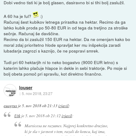
Dobi vedno tisti ki je bolj glasen, dasiravno bi si tihi bolj zaslužil.
A 60 ha je ful?
:)
Računaj šest kubikov letnega prirastka na hektar. Recimo da ga
lahko kubik proda po 50-80 EUR in od tega da tretjino za stroške
sečnje. Računaj še davščine.
Recimo da bi zaslužil 150 EUR na hektar. Da ne omenjam kako bo
moral zdaj prioritetno hlode spravljat ker mu inšpekcija zaradi
lubadarja zagrozi s kaznijo, če ne pospravi smrek.
Tudi pri 60 hektarjih ni to neko bogastvo (9000 EUR letno) s
katerim lahko plačuje hlapce in dekle in sebi traktorje. Po moje si
bolj obeta pomoč pri spravilu, kot direktno finančno.
louser
::
5. nov 2018, 23:27
euagrus
je
5. nov 2018 ob 21:13
izjavil
:
Utk
je
5. nov 2018 ob 21:12
izjavil
:
Marsicesa ne razumes. Najprej konkretno druzino,
ki je sla v javnost s tem, razali do konca, kaj ima,