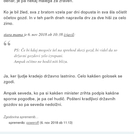
denar, je pa nekaj malega za zraven.
Ko je bil žled, sva z bratom vzela par dni dopusta in sva šla očistit
očetov gozd. In v teh parih dneh napravila drv za dve hiši za celo
zimo.
stara mama
je
6. nov 2018 ob 10:38
izjavil
:
PS: Če bi kdaj mogoče šel na sprehod skozi gozd, bi videl da so
državni gozdovi zelo izropani.
Ampak očitno ne hodiš niti blizu.
Ja, ker ljudje kradejo državno lastnino. Celo kakšen golosek se
zgodi.
Ampak seveda, ko pa si kakšen minister zrihta podpis kakšne
sporne pogodbe, je pa cel hudič. Pošteni kradljivci državnih
gozdov so pa seveda nedolžni.
Zgodovina sprememb…
spremenilo:
poweroff
(
6. nov 2018 ob 11:13
)