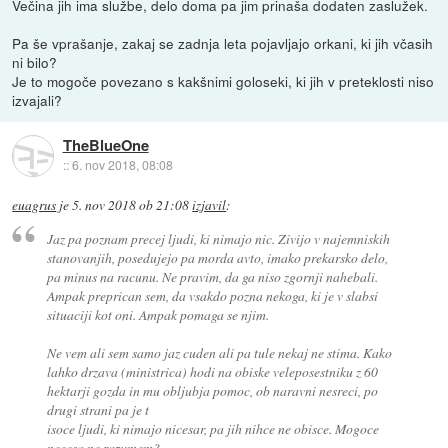
Večina jih ima službe, delo doma pa jim prinaša dodaten zaslužek.
Pa še vprašanje, zakaj se zadnja leta pojavljajo orkani, ki jih včasih
ni bilo?
Je to mogoče povezano s kakšnimi goloseki, ki jih v preteklosti niso
izvajali?
TheBlueOne
::
6. nov 2018, 08:08
euagrus
je
5. nov 2018 ob 21:08
izjavil
:
Jaz pa poznam precej ljudi, ki nimajo nic. Zivijo v najemniskih
stanovanjih, posedujejo pa morda avto, imako prekarsko delo,
pa minus na racunu. Ne pravim, da ga niso zgornji nahebali.
Ampak preprican sem, da vsakdo pozna nekoga, ki je v slabsi
situaciji kot oni. Ampak pomaga se njim.
Ne vem ali sem samo jaz cuden ali pa tule nekaj ne stima. Kako
lahko drzava (ministrica) hodi na obiske veleposestniku z 60
hektarji gozda in mu obljubja pomoc, ob naravni nesreci, po
drugi strani pa je t
isoce ljudi, ki nimajo nicesar, pa jih nihce ne obisce. Mogoce
necesa ne razumem?