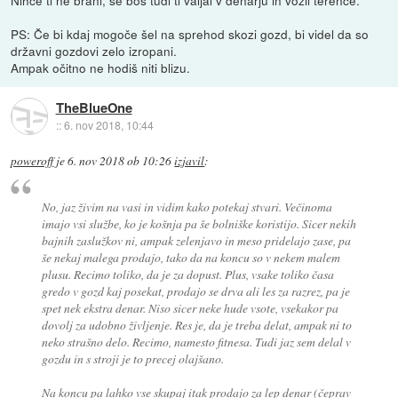
PS: Če bi kdaj mogoče šel na sprehod skozi gozd, bi videl da so
državni gozdovi zelo izropani.
Ampak očitno ne hodiš niti blizu.
TheBlueOne
::
6. nov 2018, 10:44
poweroff
je
6. nov 2018 ob 10:26
izjavil
:
No, jaz živim na vasi in vidim kako potekaj stvari. Večinoma
imajo vsi službe, ko je košnja pa še bolniške koristijo. Sicer nekih
bajnih zaslužkov ni, ampak zelenjavo in meso pridelajo zase, pa
še nekaj malega prodajo, tako da na koncu so v nekem malem
plusu. Recimo toliko, da je za dopust. Plus, vsake toliko časa
gredo v gozd kaj posekat, prodajo se drva ali les za razrez, pa je
spet nek ekstra denar. Niso sicer neke hude vsote, vsekakor pa
dovolj za udobno življenje. Res je, da je treba delat, ampak ni to
neko strašno delo. Recimo, namesto fitnesa. Tudi jaz sem delal v
gozdu in s stroji je to precej olajšano.
Na koncu pa lahko vse skupaj itak prodajo za lep denar (čeprav