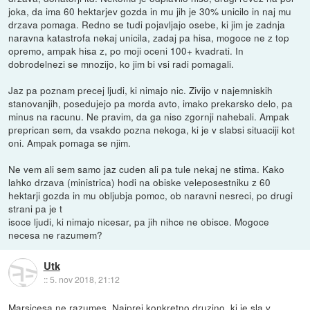
joka, da ima 60 hektarjev gozda in mu jih je 30% unicilo in naj mu
drzava pomaga. Redno se tudi pojavljajo osebe, ki jim je zadnja
naravna katastrofa nekaj unicila, zadaj pa hisa, mogoce ne z top
opremo, ampak hisa z, po moji oceni 100+ kvadrati. In
dobrodelnezi se mnozijo, ko jim bi vsi radi pomagali.
Jaz pa poznam precej ljudi, ki nimajo nic. Zivijo v najemniskih
stanovanjih, posedujejo pa morda avto, imako prekarsko delo, pa
minus na racunu. Ne pravim, da ga niso zgornji nahebali. Ampak
preprican sem, da vsakdo pozna nekoga, ki je v slabsi situaciji kot
oni. Ampak pomaga se njim.
Ne vem ali sem samo jaz cuden ali pa tule nekaj ne stima. Kako
lahko drzava (ministrica) hodi na obiske veleposestniku z 60
hektarji gozda in mu obljubja pomoc, ob naravni nesreci, po drugi
strani pa je t
isoce ljudi, ki nimajo nicesar, pa jih nihce ne obisce. Mogoce
necesa ne razumem?
Utk
::
5. nov 2018, 21:12
Marsicesa ne razumes. Najprej konkretno druzino, ki je sla v