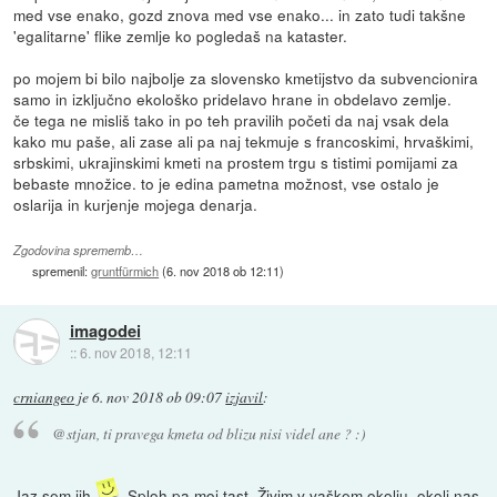
med vse enako, gozd znova med vse enako... in zato tudi takšne
'egalitarne' flike zemlje ko pogledaš na kataster.
po mojem bi bilo najbolje za slovensko kmetijstvo da subvencionira
samo in izključno ekološko pridelavo hrane in obdelavo zemlje.
če tega ne misliš tako in po teh pravilih početi da naj vsak dela
kako mu paše, ali zase ali pa naj tekmuje s francoskimi, hrvaškimi,
srbskimi, ukrajinskimi kmeti na prostem trgu s tistimi pomijami za
bebaste množice. to je edina pametna možnost, vse ostalo je
oslarija in kurjenje mojega denarja.
Zgodovina sprememb…
spremenil:
gruntfürmich
(
6. nov 2018 ob 12:11
)
imagodei
::
6. nov 2018, 12:11
crniangeo
je
6. nov 2018 ob 09:07
izjavil
:
@stjan, ti pravega kmeta od blizu nisi videl ane ? :)
Jaz sem jih
. Sploh pa moj tast. Živim v vaškem okolju, okoli nas