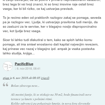
brez tega bi vsi tvoji znanci, ki so brez imovine raje ostali brez
vsega, ker bi bil riziko, ce kaj ustvarjas previsok.
To je recimo eden od prakticnih razlogov zakaj se pomaga, seveda
pa je razlogov vec. Ljudje, ki ustvarjajo praviloma tudi menijo, da
so zasluzni za te servise, ker v blagajno nosijo disproporcinalno
vec, kot ljudje brez vsega.
Sicer bi lahko tudi diskutiral o tem, kako se sploh lahko komu
pomaga, ali ima smisel enostavno dati kapital najvecjim revezem,
kaj prinese vec nazaj v blagajno ipd. ampak je vsaka postavka
lahko studija, knjiga...
PacificBlue
::
6. nov 2018, 08:41
stjan
je
6. nov 2018 ob 08:05
izjavil
:
Bolan zdravega nese...
Ali mestni fantje, ki se stiskajo na 30 m2, bodo financirali nove
terence za kmete s polnimi ritmi.
Koliko subvencij pa pokasirajo kmetje, in nova fora slovenske