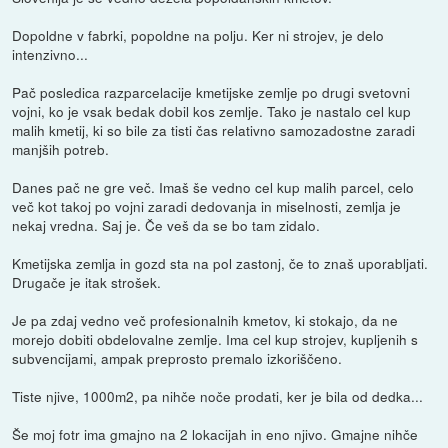
Dopoldne v fabrki, popoldne na polju. Ker ni strojev, je delo
intenzivno...
Pač posledica razparcelacije kmetijske zemlje po drugi svetovni
vojni, ko je vsak bedak dobil kos zemlje. Tako je nastalo cel kup
malih kmetij, ki so bile za tisti čas relativno samozadostne zaradi
manjših potreb.
Danes pač ne gre več. Imaš še vedno cel kup malih parcel, celo
več kot takoj po vojni zaradi dedovanja in miselnosti, zemlja je
nekaj vredna. Saj je. Če veš da se bo tam zidalo.
Kmetijska zemlja in gozd sta na pol zastonj, če to znaš uporabljati.
Drugače je itak strošek.
Je pa zdaj vedno več profesionalnih kmetov, ki stokajo, da ne
morejo dobiti obdelovalne zemlje. Ima cel kup strojev, kupljenih s
subvencijami, ampak preprosto premalo izkoriščeno.
Tiste njive, 1000m2, pa nihče noče prodati, ker je bila od dedka...
Še moj fotr ima gmajno na 2 lokacijah in eno njivo. Gmajne nihče