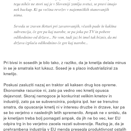
tega nihče ne stori saj je v Sloveniji zemlja sveta), se pravi imajo
nek backup. Ki ga večina revežev v najemniških stanovanjih
nima.
Seveda se zraven škrtari pri zavarovanjih, včasih pade še kakšna
subvencija, če gre pa kaj narobe, se pa joka po TV in pobere
odškodnino od države... Ne vem, tudi jaz bi imel tak biznis, da mi
država izplača odškodnino če gre kaj narobe...
Pri bivsi in sosedih je bilo tako, z razliko, da je kmetija delala minus
in se je smatrala kot luksuz. Sosed je s placo industrializiral za
kmetijo.
Poskusi zasluziti nazaj en traktor ali kaksen drug kos opreme.
Ekonomske racunice ni, zato pa vedno vec kmetij opusca
dejavnost. Skoraj nemogoce je konkurirat velikim kmetov in
industriji, zato pa se subvencinira, podpira ipd. ker se trenutno
smatra, da opuscanje kmetij ni v interesu druzbe in drzave, kar pa
se bo verjetno v naslednjih letih spremenilo. Ampak ne v smislu, da
je kmetijam treba bolj pomagati ampak, da jih ne bo vec, ker EU
odpira trg in bo verjetno zacela rezati subvencije. Razlog je, da je
prehrambena industrija v EU menda presegla produktivnost ostalih