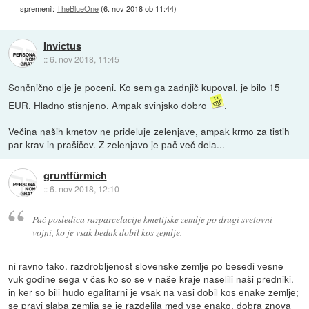
spremenil:
TheBlueOne
(
6. nov 2018 ob 11:44
)
Invictus
::
6. nov 2018, 11:45
Sončnično olje je poceni. Ko sem ga zadnjič kupoval, je bilo 15
EUR. Hladno stisnjeno. Ampak svinjsko dobro
.
Večina naših kmetov ne prideluje zelenjave, ampak krmo za tistih
par krav in prašičev. Z zelenjavo je pač več dela...
gruntfürmich
::
6. nov 2018, 12:10
Pač posledica razparcelacije kmetijske zemlje po drugi svetovni
vojni, ko je vsak bedak dobil kos zemlje.
ni ravno tako. razdrobljenost slovenske zemlje po besedi vesne
vuk godine sega v čas ko so se v naše kraje naselili naši predniki.
in ker so bili hudo egalitarni je vsak na vasi dobil kos enake zemlje;
se pravi slaba zemlja se je razdelila med vse enako, dobra znova