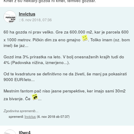
Kmet z 60 hektarji gozda ni kmet, temvec gozdar.
Invictus
::
6. nov 2018, 07:36
60 ha gozda ni prav veliko. Gre za 600.000 m2, kar je parcela 600
x 1000 metrov. Pičkin dim za eno gmajno
. Toliko imam (oz. bom
imel) še jaz...
Gozd ima 3% prirastka na leto. V bolj onesnaženih krajih tudi do
4% (Padovska nižina, izmerjeno...).
Od te kvadrature se definitivno ne da živeti, še manj pa pokasirati
9000 EUR/leto...
Mestnim fantom pač niso jasne perspektive, ker imajo sami 30m2
za bivanje. Če
...
Zgodovina sprememb…
spremenil:
Invictus
(
6. nov 2018 ob 07:37
)
l0wc4