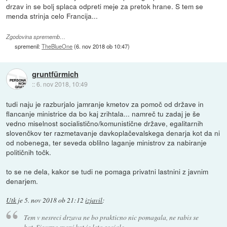
drzav in se bolj splaca odpreti meje za pretok hrane. S tem se
menda strinja celo Francija...
Zgodovina sprememb…
spremenil:
TheBlueOne
(
6. nov 2018 ob 10:47
)
gruntfürmich
::
6. nov 2018, 10:49
tudi naju je razburjalo jamranje kmetov za pomoč od države in
flancanje ministrice da bo kaj zrihtala... namreč tu zadaj je še
vedno miselnost socialistično/komunistične države, egalitarnih
slovenčkov ter razmetavanje davkoplačevalskega denarja kot da ni
od nobenega, ter seveda oblilno laganje ministrov za nabiranje
političnih točk.
to se ne dela, kakor se tudi ne pomaga privatni lastnini z javnim
denarjem.
Utk
je
5. nov 2018 ob 21:12
izjavil
:
Tem v nesreci drzava ne bo prakticno nic pomagala, ne rabis se
bat. Sigurno manj kot je leto sociale.