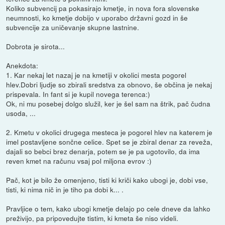
Koliko subvencij pa pokasirajo kmetje, in nova fora slovenske
neumnosti, ko kmetje dobijo v uporabo državni gozd in še
subvencije za uničevanje skupne lastnine.
Dobrota je sirota...
Anekdota:
1. Kar nekaj let nazaj je na kmetiji v okolici mesta pogorel
hlev.Dobri ljudje so zbirali sredstva za obnovo, še občina je nekaj
prispevala. In fant si je kupil novega terenca:)
Ok, ni mu posebej dolgo služil, ker je šel sam na štrik, pač čudna
usoda, ...
2. Kmetu v okolici drugega mesteca je pogorel hlev na katerem je
imel postavljene sončne celice. Spet se je zbiral denar za reveža,
dajali so bebci brez denarja, potem se je pa ugotovilo, da ima
reven kmet na računu vsaj pol miljona evrov :)
Pač, kot je bilo že omenjeno, tisti ki kriči kako ubogi je, dobi vse,
tisti, ki nima nič in je tiho pa dobi k... .
Pravljice o tem, kako ubogi kmetje delajo po cele dneve da lahko
preživijo, pa pripovedujte tistim, ki kmeta še niso videli.