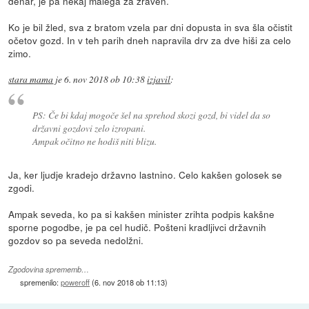
denar, je pa nekaj malega za zraven.
Ko je bil žled, sva z bratom vzela par dni dopusta in sva šla očistit
očetov gozd. In v teh parih dneh napravila drv za dve hiši za celo
zimo.
stara mama
je
6. nov 2018 ob 10:38
izjavil
:
PS: Če bi kdaj mogoče šel na sprehod skozi gozd, bi videl da so
državni gozdovi zelo izropani.
Ampak očitno ne hodiš niti blizu.
Ja, ker ljudje kradejo državno lastnino. Celo kakšen golosek se
zgodi.
Ampak seveda, ko pa si kakšen minister zrihta podpis kakšne
sporne pogodbe, je pa cel hudič. Pošteni kradljivci državnih
gozdov so pa seveda nedolžni.
Zgodovina sprememb…
spremenilo:
poweroff
(
6. nov 2018 ob 11:13
)