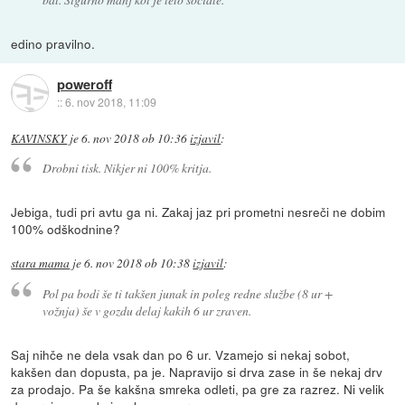
edino pravilno.
poweroff
::
6. nov 2018, 11:09
KAVINSKY
je
6. nov 2018 ob 10:36
izjavil
:
Drobni tisk. Nikjer ni 100% kritja.
Jebiga, tudi pri avtu ga ni. Zakaj jaz pri prometni nesreči ne dobim
100% odškodnine?
stara mama
je
6. nov 2018 ob 10:38
izjavil
:
Pol pa bodi še ti takšen junak in poleg redne službe (8 ur +
vožnja) še v gozdu delaj kakih 6 ur zraven.
Saj nihče ne dela vsak dan po 6 ur. Vzamejo si nekaj sobot,
kakšen dan dopusta, pa je. Napravijo si drva zase in še nekaj drv
za prodajo. Pa še kakšna smreka odleti, pa gre za razrez. Ni velik