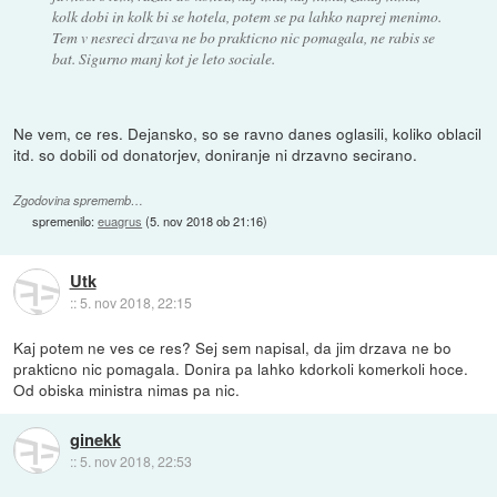
kolk dobi in kolk bi se hotela, potem se pa lahko naprej menimo.
Tem v nesreci drzava ne bo prakticno nic pomagala, ne rabis se
bat. Sigurno manj kot je leto sociale.
Ne vem, ce res. Dejansko, so se ravno danes oglasili, koliko oblacil
itd. so dobili od donatorjev, doniranje ni drzavno secirano.
Zgodovina sprememb…
spremenilo:
euagrus
(
5. nov 2018 ob 21:16
)
Utk
::
5. nov 2018, 22:15
Kaj potem ne ves ce res? Sej sem napisal, da jim drzava ne bo
prakticno nic pomagala. Donira pa lahko kdorkoli komerkoli hoce.
Od obiska ministra nimas pa nic.
ginekk
::
5. nov 2018, 22:53