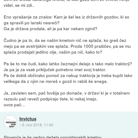
videl, se mi zdi..
Eno vprašanje za znalce: Kam je šel les iz državnih gozdov, ki so
ga spravili po lanski nesreči?
Ga je država prodala, ali je pa kar nekam zginil?
Čudno je pa to, da se našim kmetom nič ne splača, ko greš čez
mejo pa se avstrijskim vse splača. Proda 1000 prašičev, pa se mu
splača prodajati jedilno olje, našim pa nič, kako to?
Pa še to me čudi, kako lahko čezmejni delajo s tako malo traktorji?
Je pa ja za vsak priključek potrebno imet svoj traktor.
Pa če dobiš občinsko pomoč za nakup traktorja je treba kupiti tako
velikega da z njim ne moreš v gozd in rabiš še enega.
Ja, zavisten sem, pač fovšija po domače, v državi ki je v totalnem
razsulu pač reveži podpirajo tiste, ki nekaj imajo.
ovce pač...
Invictus
::
6. nov 2018, 11:40
Slovenija je še vedno dežela popoldanskih kmetov.