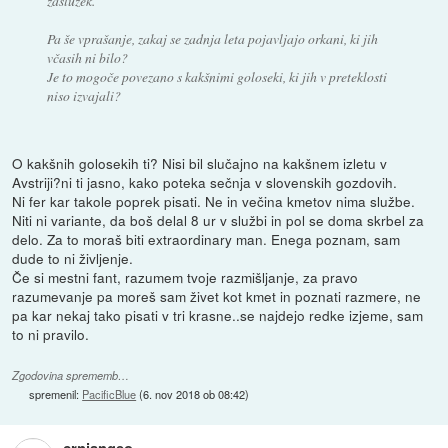
zaslužek.
Pa še vprašanje, zakaj se zadnja leta pojavljajo orkani, ki jih
včasih ni bilo?
Je to mogoče povezano s kakšnimi goloseki, ki jih v preteklosti
niso izvajali?
O kakšnih golosekih ti? Nisi bil slučajno na kakšnem izletu v
Avstriji?ni ti jasno, kako poteka sečnja v slovenskih gozdovih.
Ni fer kar takole poprek pisati. Ne in večina kmetov nima službe.
Niti ni variante, da boš delal 8 ur v službi in pol se doma skrbel za
delo. Za to moraš biti extraordinary man. Enega poznam, sam
dude to ni življenje.
Če si mestni fant, razumem tvoje razmišljanje, za pravo
razumevanje pa moreš sam živet kot kmet in poznati razmere, ne
pa kar nekaj tako pisati v tri krasne..se najdejo redke izjeme, sam
to ni pravilo.
Zgodovina sprememb…
spremenil:
PacificBlue
(
6. nov 2018 ob 08:42
)