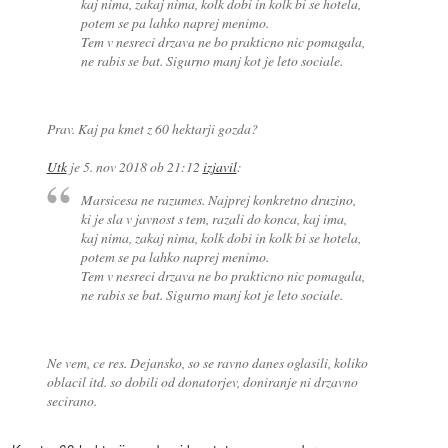
kaj nima, zakaj nima, kolk dobi in kolk bi se hotela,
potem se pa lahko naprej menimo.
Tem v nesreci drzava ne bo prakticno nic pomagala,
ne rabis se bat. Sigurno manj kot je leto sociale.
Prav. Kaj pa kmet z 60 hektarji gozda?
Utk
je
5. nov 2018 ob 21:12
izjavil
:
Marsicesa ne razumes. Najprej konkretno druzino,
ki je sla v javnost s tem, razali do konca, kaj ima,
kaj nima, zakaj nima, kolk dobi in kolk bi se hotela,
potem se pa lahko naprej menimo.
Tem v nesreci drzava ne bo prakticno nic pomagala,
ne rabis se bat. Sigurno manj kot je leto sociale.
Ne vem, ce res. Dejansko, so se ravno danes oglasili, koliko
oblacil itd. so dobili od donatorjev, doniranje ni drzavno
secirano.