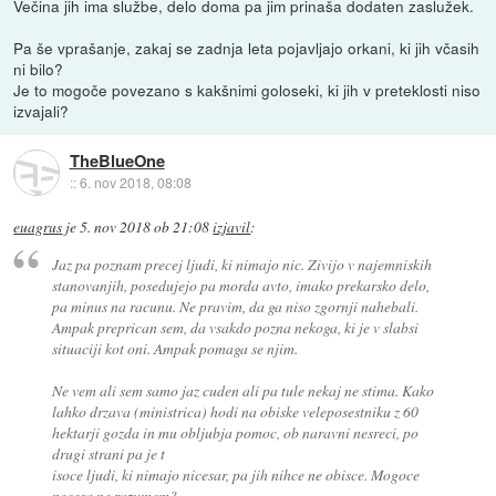
Večina jih ima službe, delo doma pa jim prinaša dodaten zaslužek.
Pa še vprašanje, zakaj se zadnja leta pojavljajo orkani, ki jih včasih
ni bilo?
Je to mogoče povezano s kakšnimi goloseki, ki jih v preteklosti niso
izvajali?
TheBlueOne
::
6. nov 2018, 08:08
euagrus
je
5. nov 2018 ob 21:08
izjavil
:
Jaz pa poznam precej ljudi, ki nimajo nic. Zivijo v najemniskih
stanovanjih, posedujejo pa morda avto, imako prekarsko delo,
pa minus na racunu. Ne pravim, da ga niso zgornji nahebali.
Ampak preprican sem, da vsakdo pozna nekoga, ki je v slabsi
situaciji kot oni. Ampak pomaga se njim.
Ne vem ali sem samo jaz cuden ali pa tule nekaj ne stima. Kako
lahko drzava (ministrica) hodi na obiske veleposestniku z 60
hektarji gozda in mu obljubja pomoc, ob naravni nesreci, po
drugi strani pa je t
isoce ljudi, ki nimajo nicesar, pa jih nihce ne obisce. Mogoce
necesa ne razumem?