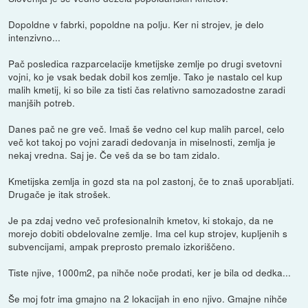
Dopoldne v fabrki, popoldne na polju. Ker ni strojev, je delo
intenzivno...
Pač posledica razparcelacije kmetijske zemlje po drugi svetovni
vojni, ko je vsak bedak dobil kos zemlje. Tako je nastalo cel kup
malih kmetij, ki so bile za tisti čas relativno samozadostne zaradi
manjših potreb.
Danes pač ne gre več. Imaš še vedno cel kup malih parcel, celo
več kot takoj po vojni zaradi dedovanja in miselnosti, zemlja je
nekaj vredna. Saj je. Če veš da se bo tam zidalo.
Kmetijska zemlja in gozd sta na pol zastonj, če to znaš uporabljati.
Drugače je itak strošek.
Je pa zdaj vedno več profesionalnih kmetov, ki stokajo, da ne
morejo dobiti obdelovalne zemlje. Ima cel kup strojev, kupljenih s
subvencijami, ampak preprosto premalo izkoriščeno.
Tiste njive, 1000m2, pa nihče noče prodati, ker je bila od dedka...
Še moj fotr ima gmajno na 2 lokacijah in eno njivo. Gmajne nihče