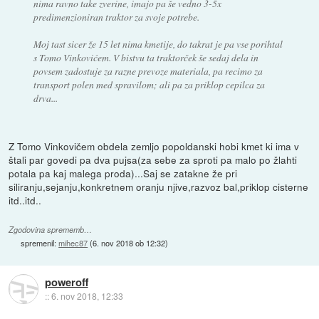
nima ravno take zverine, imajo pa še vedno 3-5x
predimenzioniran traktor za svoje potrebe.
Moj tast sicer že 15 let nima kmetije, do takrat je pa vse porihtal
s Tomo Vinkovićem. V bistvu ta traktorček še sedaj dela in
povsem zadostuje za razne prevoze materiala, pa recimo za
transport polen med spravilom; ali pa za priklop cepilca za
drva...
Z Tomo Vinkovičem obdela zemljo popoldanski hobi kmet ki ima v
štali par govedi pa dva pujsa(za sebe za sproti pa malo po žlahti
potala pa kaj malega proda)...Saj se zatakne že pri
siliranju,sejanju,konkretnem oranju njive,razvoz bal,priklop cisterne
itd..itd..
Zgodovina sprememb…
spremenil:
mihec87
(
6. nov 2018 ob 12:32
)
poweroff
::
6. nov 2018, 12:33