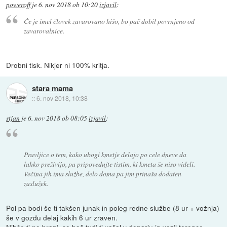
poweroff
je
6. nov 2018 ob 10:20
izjavil
:
Če je imel človek zavarovano hišo, bo pač dobil povrnjeno od
zavarovalnice.
Drobni tisk. Nikjer ni 100% kritja.
stara mama
::
6. nov 2018, 10:38
stjan
je
6. nov 2018 ob 08:05
izjavil
:
Pravljice o tem, kako ubogi kmetje delajo po cele dneve da
lahko preživijo, pa pripovedujte tistim, ki kmeta še niso videli.
Večina jih ima službe, delo doma pa jim prinaša dodaten
zaslužek.
Pol pa bodi še ti takšen junak in poleg redne službe (8 ur + vožnja)
še v gozdu delaj kakih 6 ur zraven.
Nihče ti ne brani, se boš tudi ti valjal v denarju in vozil terence.