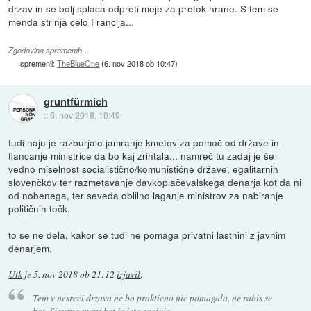
drzav in se bolj splaca odpreti meje za pretok hrane. S tem se
menda strinja celo Francija...
Zgodovina sprememb…
spremenil:
TheBlueOne
(
6. nov 2018 ob 10:47
)
gruntfürmich
::
6. nov 2018, 10:49
tudi naju je razburjalo jamranje kmetov za pomoč od države in
flancanje ministrice da bo kaj zrihtala... namreč tu zadaj je še
vedno miselnost socialistično/komunistične države, egalitarnih
slovenčkov ter razmetavanje davkoplačevalskega denarja kot da ni
od nobenega, ter seveda oblilno laganje ministrov za nabiranje
političnih točk.
to se ne dela, kakor se tudi ne pomaga privatni lastnini z javnim
denarjem.
Utk
je
5. nov 2018 ob 21:12
izjavil
:
Tem v nesreci drzava ne bo prakticno nic pomagala, ne rabis se
bat. Sigurno manj kot je leto sociale.