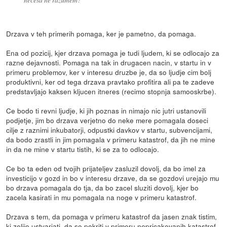
Drzava v teh primerih pomaga, ker je pametno, da pomaga.
Ena od pozicij, kjer drzava pomaga je tudi ljudem, ki se odlocajo za
razne dejavnosti. Pomaga na tak in drugacen nacin, v startu in v
primeru problemov, ker v interesu druzbe je, da so ljudje cim bolj
produktivni, ker od tega drzava pravtako profitira ali pa te zadeve
predstavljajo kaksen kljucen itneres (recimo stopnja samooskrbe).
Ce bodo ti revni ljudje, ki jih poznas in nimajo nic jutri ustanovili
podjetje, jim bo drzava verjetno do neke mere pomagala doseci
cilje z raznimi inkubatorji, odpustki davkov v startu, subvencijami,
da bodo zrastli in jim pomagala v primeru katastrof, da jih ne mine
in da ne mine v startu tistih, ki se za to odlocajo.
Ce bo ta eden od tvojih prijateljev zasluzil dovolj, da bo imel za
investicijo v gozd in bo v interesu drzave, da se gozdovi urejajo mu
bo drzava pomagala do tja, da bo zacel sluziti dovolj, kjer bo
zacela kasirati in mu pomagala na noge v primeru katastrof.
Drzava s tem, da pomaga v primeru katastrof da jasen znak tistim,
ki zelijo ustvarjati, da so pokriti v primeru nepricakovanih katastrof,