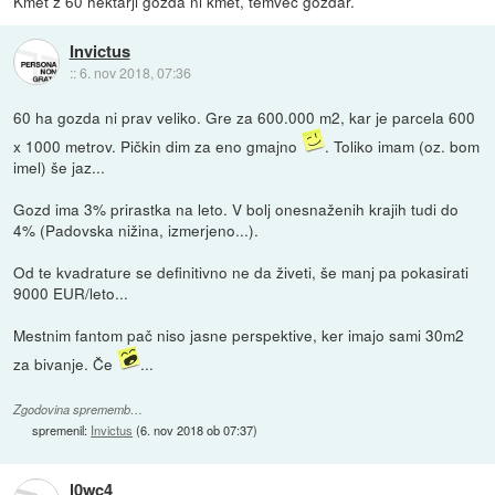
Kmet z 60 hektarji gozda ni kmet, temvec gozdar.
Invictus
::
6. nov 2018, 07:36
60 ha gozda ni prav veliko. Gre za 600.000 m2, kar je parcela 600
x 1000 metrov. Pičkin dim za eno gmajno
. Toliko imam (oz. bom
imel) še jaz...
Gozd ima 3% prirastka na leto. V bolj onesnaženih krajih tudi do
4% (Padovska nižina, izmerjeno...).
Od te kvadrature se definitivno ne da živeti, še manj pa pokasirati
9000 EUR/leto...
Mestnim fantom pač niso jasne perspektive, ker imajo sami 30m2
za bivanje. Če
...
Zgodovina sprememb…
spremenil:
Invictus
(
6. nov 2018 ob 07:37
)
l0wc4