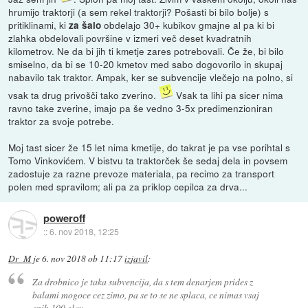
hrumijo traktorji (a sem rekel traktorji? Pošasti bi bilo bolje) s
pritiklinami, ki
obdelajo 30+ kubikov gmajne al pa ki bi
za šalo
zlahka obdelovali površine v izmeri več deset kvadratnih
kilometrov. Ne da bi jih ti kmetje zares potrebovali. Če že, bi bilo
smiselno, da bi se 10-20 kmetov med sabo dogovorilo in skupaj
nabavilo tak traktor. Ampak, ker se subvencije vlečejo na polno, si
vsak ta drug privošči tako zverino.
Vsak ta lihi pa sicer nima
ravno take zverine, imajo pa še vedno 3-5x predimenzioniran
traktor za svoje potrebe.
Moj tast sicer že 15 let nima kmetije, do takrat je pa vse porihtal s
Tomo Vinkovićem. V bistvu ta traktorček še sedaj dela in povsem
zadostuje za razne prevoze materiala, pa recimo za transport
polen med spravilom; ali pa za priklop cepilca za drva...
poweroff
::
6. nov 2018, 12:25
Dr_M
je
6. nov 2018 ob 11:17
izjavil
:
Za drobnico je taka subvencija, da s tem denarjem prides z
balami mogoce cez zimo, pa se to se ne splaca, ce nimas vsaj
enih 100 glav.