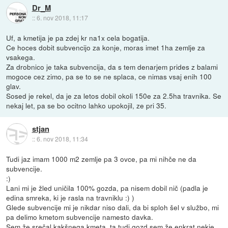
Dr_M
::
6. nov 2018, 11:17
Uf, a kmetija je pa zdej kr na1x cela bogatija.
Ce hoces dobit subvencijo za konje, moras imet 1ha zemlje za
vsakega.
Za drobnico je taka subvencija, da s tem denarjem prides z balami
mogoce cez zimo, pa se to se ne splaca, ce nimas vsaj enih 100
glav.
Sosed je rekel, da je za letos dobil okoli 150e za 2.5ha travnika. Se
nekaj let, pa se bo ocitno lahko upokojil, ze pri 35.
stjan
::
6. nov 2018, 11:34
Tudi jaz imam 1000 m2 zemlje pa 3 ovce, pa mi nihče ne da
subvencije.
:)
Lani mi je žled uničila 100% gozda, pa nisem dobil nič (padla je
edina smreka, ki je rasla na travniklu :) )
Glede subvencije mi je nikdar niso dali, da bi sploh šel v službo, mi
pa delimo kmetom subvencije namesto davka.
Sem že srečal kakšnega kmeta, ta tudi gozd sem že enkrat nekje