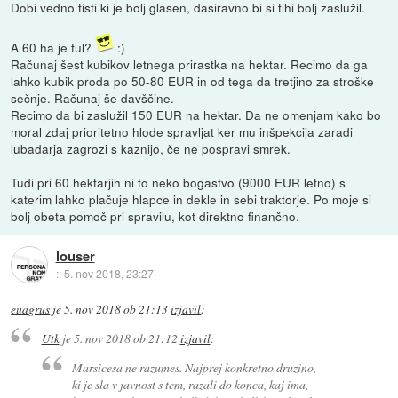
Dobi vedno tisti ki je bolj glasen, dasiravno bi si tihi bolj zaslužil.
A 60 ha je ful?
:)
Računaj šest kubikov letnega prirastka na hektar. Recimo da ga
lahko kubik proda po 50-80 EUR in od tega da tretjino za stroške
sečnje. Računaj še davščine.
Recimo da bi zaslužil 150 EUR na hektar. Da ne omenjam kako bo
moral zdaj prioritetno hlode spravljat ker mu inšpekcija zaradi
lubadarja zagrozi s kaznijo, če ne pospravi smrek.
Tudi pri 60 hektarjih ni to neko bogastvo (9000 EUR letno) s
katerim lahko plačuje hlapce in dekle in sebi traktorje. Po moje si
bolj obeta pomoč pri spravilu, kot direktno finančno.
louser
::
5. nov 2018, 23:27
euagrus
je
5. nov 2018 ob 21:13
izjavil
:
Utk
je
5. nov 2018 ob 21:12
izjavil
:
Marsicesa ne razumes. Najprej konkretno druzino,
ki je sla v javnost s tem, razali do konca, kaj ima,