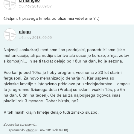
crniangeo
::
6. nov 2018, 09:07
@stjan, ti pravega kmeta od blizu nisi videl ane ? :)
otago
::
6. nov 2018, 09:09
Najvecji zasluzkarji med kmeti so prodajalci, posredniki kmetijske
mehanicacije, ali pa nudijo storitve ala susenje koruze, zrnja, zetev
s kombajni... In se ti takrat delajo po 18ur na dan, ko je sezona.
Vse kar je pod 10ha je hoby program, vecinoma z 20 let starimi
fergusoni. Za novo mehanizacijo denarja ni. Kar uspeva so
nizinske kmetije z intenzivno pridelavo pr. zelednjadarstvo... ampak
to je ogromno fizicnega dela (Probaj se sklonit vsakih 15s, po 6h
na dan, 6 dni na teden). Ce delas za najboljsega trgovca imas
placilni rok 3 mesece. Dober biznis, ne?
V teh malih krajih kmetje delajo tudi zimsko sluzbo.
Zgodovina sprememb…
spremenilo:
otago
(
6. nov 2018 ob 09:10
)