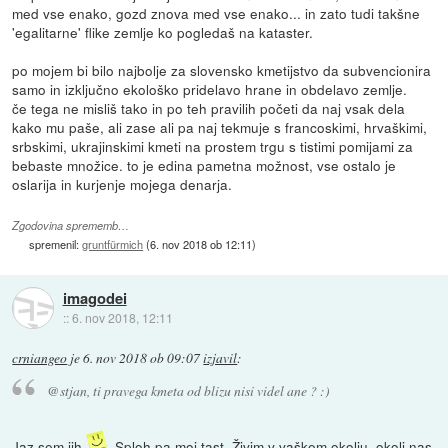
med vse enako, gozd znova med vse enako... in zato tudi takšne
'egalitarne' flike zemlje ko pogledaš na kataster.
po mojem bi bilo najbolje za slovensko kmetijstvo da subvencionira
samo in izključno ekološko pridelavo hrane in obdelavo zemlje.
če tega ne misliš tako in po teh pravilih početi da naj vsak dela
kako mu paše, ali zase ali pa naj tekmuje s francoskimi, hrvaškimi,
srbskimi, ukrajinskimi kmeti na prostem trgu s tistimi pomijami za
bebaste množice. to je edina pametna možnost, vse ostalo je
oslarija in kurjenje mojega denarja.
Zgodovina sprememb…
spremenil:
gruntfürmich
(
6. nov 2018 ob 12:11
)
imagodei
::
6. nov 2018, 12:11
crniangeo
je
6. nov 2018 ob 09:07
izjavil
:
@stjan, ti pravega kmeta od blizu nisi videl ane ? :)
Jaz sem jih
. Sploh pa moj tast. Živim v vaškem okolju, okoli nas