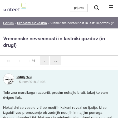
☰
Forum
»
Problemi človeštva
»
Vremenske nevsecnosti in lastniki gozdov (in drugi)
Vremenske nevsecnosti in lastniki gozdov (in
drugi)
««
«
1
/ 6
»
»»
euagrus
::
5. nov 2018, 21:08
Tole zna marsikoga razburiti, prosim nehajte brati, takoj ko vam
dvigne tlak.
Nekaj dni se veselo vrti po medijih kaksni revezi so ljudje, ki so
izgubili vse premozenje ob zadnjih neurjih in naj jim pomaga
drzava, donatorji itd. Nekomu je odplavilo hiso, drugi revez na pol