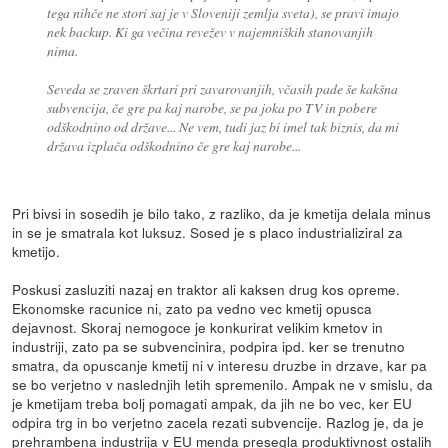
tega nihče ne stori saj je v Sloveniji zemlja sveta), se pravi imajo
nek backup. Ki ga večina revežev v najemniških stanovanjih
nima.
Seveda se zraven škrtari pri zavarovanjih, včasih pade še kakšna
subvencija, če gre pa kaj narobe, se pa joka po TV in pobere
odškodnino od države... Ne vem, tudi jaz bi imel tak biznis, da mi
država izplača odškodnino če gre kaj narobe...
Pri bivsi in sosedih je bilo tako, z razliko, da je kmetija delala minus
in se je smatrala kot luksuz. Sosed je s placo industrializiral za
kmetijo.
Poskusi zasluziti nazaj en traktor ali kaksen drug kos opreme.
Ekonomske racunice ni, zato pa vedno vec kmetij opusca
dejavnost. Skoraj nemogoce je konkurirat velikim kmetov in
industriji, zato pa se subvencinira, podpira ipd. ker se trenutno
smatra, da opuscanje kmetij ni v interesu druzbe in drzave, kar pa
se bo verjetno v naslednjih letih spremenilo. Ampak ne v smislu, da
je kmetijam treba bolj pomagati ampak, da jih ne bo vec, ker EU
odpira trg in bo verjetno zacela rezati subvencije. Razlog je, da je
prehrambena industrija v EU menda presegla produktivnost ostalih