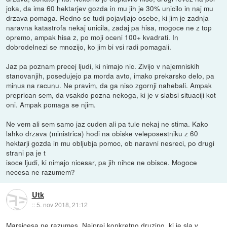
joka, da ima 60 hektarjev gozda in mu jih je 30% unicilo in naj mu
drzava pomaga. Redno se tudi pojavljajo osebe, ki jim je zadnja
naravna katastrofa nekaj unicila, zadaj pa hisa, mogoce ne z top
opremo, ampak hisa z, po moji oceni 100+ kvadrati. In
dobrodelnezi se mnozijo, ko jim bi vsi radi pomagali.
Jaz pa poznam precej ljudi, ki nimajo nic. Zivijo v najemniskih
stanovanjih, posedujejo pa morda avto, imako prekarsko delo, pa
minus na racunu. Ne pravim, da ga niso zgornji nahebali. Ampak
preprican sem, da vsakdo pozna nekoga, ki je v slabsi situaciji kot
oni. Ampak pomaga se njim.
Ne vem ali sem samo jaz cuden ali pa tule nekaj ne stima. Kako
lahko drzava (ministrica) hodi na obiske veleposestniku z 60
hektarji gozda in mu obljubja pomoc, ob naravni nesreci, po drugi
strani pa je t
isoce ljudi, ki nimajo nicesar, pa jih nihce ne obisce. Mogoce
necesa ne razumem?
Utk
::
5. nov 2018, 21:12
Marsicesa ne razumes. Najprej konkretno druzino, ki je sla v