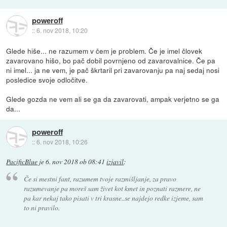
poweroff
::
6. nov 2018, 10:20
Glede hiše... ne razumem v čem je problem. Če je imel človek
zavarovano hišo, bo pač dobil povrnjeno od zavarovalnice. Če pa
ni imel... ja ne vem, je pač škrtaril pri zavarovanju pa naj sedaj nosi
posledice svoje odločitve.
Glede gozda ne vem ali se ga da zavarovati, ampak verjetno se ga
da...
poweroff
::
6. nov 2018, 10:26
PacificBlue
je
6. nov 2018 ob 08:41
izjavil
:
Če si mestni fant, razumem tvoje razmišljanje, za pravo
razumevanje pa moreš sam živet kot kmet in poznati razmere, ne
pa kar nekaj tako pisati v tri krasne..se najdejo redke izjeme, sam
to ni pravilo.