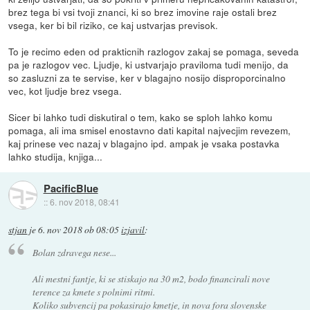
brez tega bi vsi tvoji znanci, ki so brez imovine raje ostali brez
vsega, ker bi bil riziko, ce kaj ustvarjas previsok.
To je recimo eden od prakticnih razlogov zakaj se pomaga, seveda
pa je razlogov vec. Ljudje, ki ustvarjajo praviloma tudi menijo, da
so zasluzni za te servise, ker v blagajno nosijo disproporcinalno
vec, kot ljudje brez vsega.
Sicer bi lahko tudi diskutiral o tem, kako se sploh lahko komu
pomaga, ali ima smisel enostavno dati kapital najvecjim revezem,
kaj prinese vec nazaj v blagajno ipd. ampak je vsaka postavka
lahko studija, knjiga...
PacificBlue
::
6. nov 2018, 08:41
stjan
je
6. nov 2018 ob 08:05
izjavil
:
Bolan zdravega nese...
Ali mestni fantje, ki se stiskajo na 30 m2, bodo financirali nove
terence za kmete s polnimi ritmi.
Koliko subvencij pa pokasirajo kmetje, in nova fora slovenske