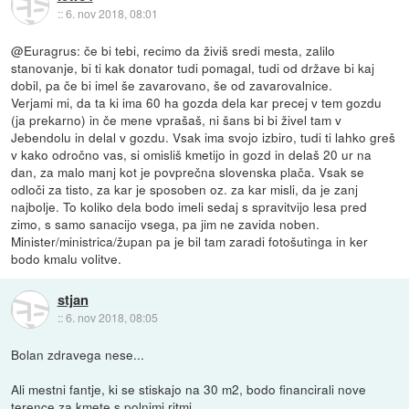
::
6. nov 2018, 08:01
@Euragrus: če bi tebi, recimo da živiš sredi mesta, zalilo
stanovanje, bi ti kak donator tudi pomagal, tudi od države bi kaj
dobil, pa če bi imel še zavarovano, še od zavarovalnice.
Verjami mi, da ta ki ima 60 ha gozda dela kar precej v tem gozdu
(ja prekarno) in če mene vprašaš, ni šans bi bi živel tam v
Jebendolu in delal v gozdu. Vsak ima svojo izbiro, tudi ti lahko greš
v kako odročno vas, si omisliš kmetijo in gozd in delaš 20 ur na
dan, za malo manj kot je povprečna slovenska plača. Vsak se
odloči za tisto, za kar je sposoben oz. za kar misli, da je zanj
najbolje. To koliko dela bodo imeli sedaj s spravitvijo lesa pred
zimo, s samo sanacijo vsega, pa jim ne zavida noben.
Minister/ministrica/župan pa je bil tam zaradi fotošutinga in ker
bodo kmalu volitve.
stjan
::
6. nov 2018, 08:05
Bolan zdravega nese...
Ali mestni fantje, ki se stiskajo na 30 m2, bodo financirali nove
terence za kmete s polnimi ritmi.