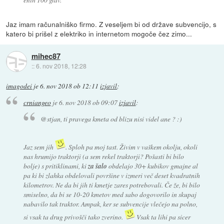
Jaz imam računalniško firmo. Z veseljem bi od države subvencijo, s
katero bi prišel z elektriko in internetom mogoče čez zimo...
mihec87
::
6. nov 2018, 12:28
imagodei
je
6. nov 2018 ob 12:11
izjavil
:
crniangeo
je
6. nov 2018 ob 09:07
izjavil
:
@stjan, ti pravega kmeta od blizu nisi videl ane ? :)
Jaz sem jih
. Sploh pa moj tast. Živim v vaškem okolju, okoli
nas hrumijo traktorji (a sem rekel traktorji? Pošasti bi bilo
bolje) s pritiklinami, ki
za šalo
obdelajo 30+ kubikov gmajne al
pa ki bi zlahka obdelovali površine v izmeri več deset kvadratnih
kilometrov. Ne da bi jih ti kmetje zares potrebovali. Če že, bi bilo
smiselno, da bi se 10-20 kmetov med sabo dogovorilo in skupaj
nabavilo tak traktor. Ampak, ker se subvencije vlečejo na polno,
si vsak ta drug privošči tako zverino.
Vsak ta lihi pa sicer