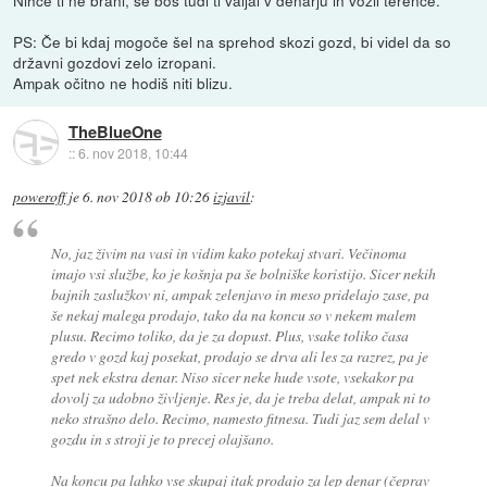
PS: Če bi kdaj mogoče šel na sprehod skozi gozd, bi videl da so
državni gozdovi zelo izropani.
Ampak očitno ne hodiš niti blizu.
TheBlueOne
::
6. nov 2018, 10:44
poweroff
je
6. nov 2018 ob 10:26
izjavil
:
No, jaz živim na vasi in vidim kako potekaj stvari. Večinoma
imajo vsi službe, ko je košnja pa še bolniške koristijo. Sicer nekih
bajnih zaslužkov ni, ampak zelenjavo in meso pridelajo zase, pa
še nekaj malega prodajo, tako da na koncu so v nekem malem
plusu. Recimo toliko, da je za dopust. Plus, vsake toliko časa
gredo v gozd kaj posekat, prodajo se drva ali les za razrez, pa je
spet nek ekstra denar. Niso sicer neke hude vsote, vsekakor pa
dovolj za udobno življenje. Res je, da je treba delat, ampak ni to
neko strašno delo. Recimo, namesto fitnesa. Tudi jaz sem delal v
gozdu in s stroji je to precej olajšano.
Na koncu pa lahko vse skupaj itak prodajo za lep denar (čeprav