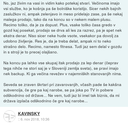
No, jaz živim na vasi in vidim kako potekaj stvari. Večinoma imajo
vsi službe, ko je košnja pa še bolniške koristijo. Sicer nekih bajnih
zaslužkov ni, ampak zelenjavo in meso pridelajo zase, pa še nekaj
malega prodajo, tako da na koncu so v nekem malem plusu.
Recimo toliko, da je za dopust. Plus, vsake toliko časa gredo v
gozd kaj posekat, prodajo se drva ali les za razrez, pa je spet nek
ekstra denar. Niso sicer neke hude vsote, vsekakor pa dovolj za
udobno življenje. Res je, da je treba delat, ampak ni to neko
strašno delo. Recimo, namesto fitnesa. Tudi jaz sem delal v gozdu
in s stroji je to precej olajšano.
Na koncu pa lahko vse skupaj itak prodajo za lep denar (čeprav
tega nihče ne stori saj je v Sloveniji zemlja sveta), se pravi imajo
nek backup. Ki ga večina revežev v najemniških stanovanjih nima.
Seveda se zraven škrtari pri zavarovanjih, včasih pade še kakšna
subvencija, če gre pa kaj narobe, se pa joka po TV in pobere
odškodnino od države... Ne vem, tudi jaz bi imel tak biznis, da mi
država izplača odškodnino če gre kaj narobe...
KAVINSKY
::
6. nov 2018, 10:36