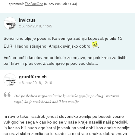
spremenil:
TheBlueOne
(
6. nov 2018 ob 11:44
)
Invictus
::
6. nov 2018, 11:45
Sončnično olje je poceni. Ko sem ga zadnjič kupoval, je bilo 15
EUR. Hladno stisnjeno. Ampak svinjsko dobro
.
Večina naših kmetov ne prideluje zelenjave, ampak krmo za tistih
par krav in prašičev. Z zelenjavo je pač več dela...
gruntfürmich
::
6. nov 2018, 12:10
Pač posledica razparcelacije kmetijske zemlje po drugi svetovni
vojni, ko je vsak bedak dobil kos zemlje.
ni ravno tako. razdrobljenost slovenske zemlje po besedi vesne
vuk godine sega v čas ko so se v naše kraje naselili naši predniki.
in ker so bili hudo egalitarni je vsak na vasi dobil kos enake zemlje;
se pravi slaba zemlja se je razdelila med vse enako, dobra znova