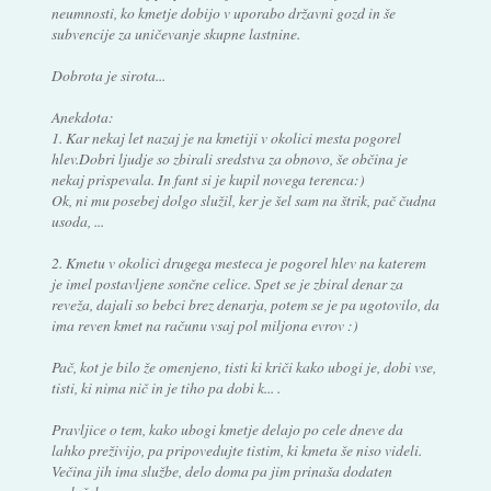
neumnosti, ko kmetje dobijo v uporabo državni gozd in še
subvencije za uničevanje skupne lastnine.
Dobrota je sirota...
Anekdota:
1. Kar nekaj let nazaj je na kmetiji v okolici mesta pogorel
hlev.Dobri ljudje so zbirali sredstva za obnovo, še občina je
nekaj prispevala. In fant si je kupil novega terenca:)
Ok, ni mu posebej dolgo služil, ker je šel sam na štrik, pač čudna
usoda, ...
2. Kmetu v okolici drugega mesteca je pogorel hlev na katerem
je imel postavljene sončne celice. Spet se je zbiral denar za
reveža, dajali so bebci brez denarja, potem se je pa ugotovilo, da
ima reven kmet na računu vsaj pol miljona evrov :)
Pač, kot je bilo že omenjeno, tisti ki kriči kako ubogi je, dobi vse,
tisti, ki nima nič in je tiho pa dobi k... .
Pravljice o tem, kako ubogi kmetje delajo po cele dneve da
lahko preživijo, pa pripovedujte tistim, ki kmeta še niso videli.
Večina jih ima službe, delo doma pa jim prinaša dodaten