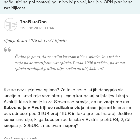
noče, niti na pol zastonj ne, njivo bi pa vsi, ker je v OPN planirana
zazidljivost.
TheBlueOne
::
6. nov 2018, 11:44
stjan
je
6. nov 2018 ob 11:34
izjavil
:
Čudno je pa to, da se našim kmetom nič ne splača, ko greš čez
mejo pa se avstrijskim vse splača. Proda 1000 prašičev, pa se mu
splača prodajati jedilno olje, našim pa nič, kako to?
Kje se cez mejo vse splaca? Za take cene, ki jih dosegajo slo
kmetje at kmet raje vrze stran. Imam kar nekaj prijateljev tukaj v
Avstriji, ki so kmetje in za Slovenske pravijo, da ne znajo racunat.
, deset jajc od kmeta ne
Subvencija v Avstriji so radikalno visje
bos odnesel pod 3EUR prej 4EUR in tako gre tudi naprej. Jedilno
soncnicno olje, ki ga kupujem od kmeta v Avstriji je 5EUR/l, 0,75l
snopsa je 20EUR... nastevam naprej?
Zgodovina sprememb…