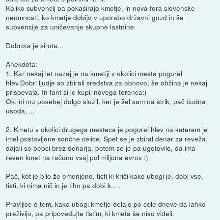
Koliko subvencij pa pokasirajo kmetje, in nova fora slovenske
neumnosti, ko kmetje dobijo v uporabo državni gozd in še
subvencije za uničevanje skupne lastnine.
Dobrota je sirota...
Anekdota:
1. Kar nekaj let nazaj je na kmetiji v okolici mesta pogorel
hlev.Dobri ljudje so zbirali sredstva za obnovo, še občina je nekaj
prispevala. In fant si je kupil novega terenca:)
Ok, ni mu posebej dolgo služil, ker je šel sam na štrik, pač čudna
usoda, ...
2. Kmetu v okolici drugega mesteca je pogorel hlev na katerem je
imel postavljene sončne celice. Spet se je zbiral denar za reveža,
dajali so bebci brez denarja, potem se je pa ugotovilo, da ima
reven kmet na računu vsaj pol miljona evrov :)
Pač, kot je bilo že omenjeno, tisti ki kriči kako ubogi je, dobi vse,
tisti, ki nima nič in je tiho pa dobi k... .
Pravljice o tem, kako ubogi kmetje delajo po cele dneve da lahko
preživijo, pa pripovedujte tistim, ki kmeta še niso videli.