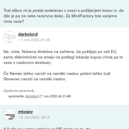
Toel slikco mi je poslal sodelavec v zvezi s pošiljanjem kosov iz .de
(šlo je pa za neke rezervne dele). Za MindFactory tole verjetno
nima veze?
darkolord
::
7. nov 2022, 21:48
Ne, nima. Nobena direktiva ne zahteva, da pošiljajo po celi EU,
samo diskriminirati ne smejo na podlagi lokacije kupca (nima pa to
veze z naslovom dostave).
Če Nemec lahko naroči na nemški naslov, potem lahko tudi
Slovenec naroči na nemški naslov.
Zgodovina sprememb…
spremenilo:
darkolord
(
7. nov 2022 ob 21:48
)
mtosev
::
8. nov 2022, 08:15
A ljudje še vedno vstajajo pri MF glede na to, da