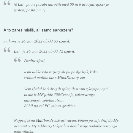
@Lui_ pa ne pozabi naročiti med 00 in 6 uro zjutraj,ker je
zastonj poštnina. :)
A to zares misliš, ali samo sarkazem?
mahone
je
26. nov 2022 ob 00:55
izjavil
:
Lui_
je
26. nov 2022 ob 00:12
izjavil
:
Pozdravljeni,
a mi lahko kdo razloži ali pa pošlje link, kako
zrihtati mailboxde z MindFactory-em
Sem gledal še 5 drugih spletnih strani z komponenti
in me iz MF pride 300€ ceneje, kakor druga
najcenejša spletna stran.
Bi bil pa cel PC, minus grafične.
Najprej si na
Mailboxde
ustvari racun. Potem pa zajadraj do My
account > My Address,ID kjer bos dobil svoje podatke postnega
nabiralnika.