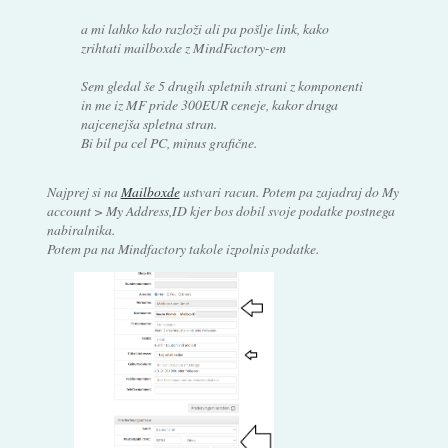
a mi lahko kdo razloži ali pa pošlje link, kako
zrihtati mailboxde z MindFactory-em
Sem gledal še 5 drugih spletnih strani z komponenti
in me iz MF pride 300EUR ceneje, kakor druga
najcenejša spletna stran.
Bi bil pa cel PC, minus grafične.
Najprej si na
Mailboxde
ustvari racun. Potem pa zajadraj do My
account > My Address,ID kjer bos dobil svoje podatke postnega
nabiralnika.
Potem pa na Mindfactory takole izpolnis podatke.