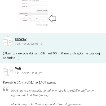
clio24v
::
26. nov 2022, 06:19
@Lui_ pa ne pozabi naročiti med 00 in 6 uro zjutraj,ker je zastonj
poštnina. :)
Vuli
::
26. nov 2022, 06:21
DarwiN
je
25. nov 2022 ob 23:33
izjavil
:
Ne bi vas rad prestrašil, ampak meni je MailboxDE minuli teden
izgubil paket od Mindfactory..
Menda imajo z DHL in drugimi službami dogovorjeno