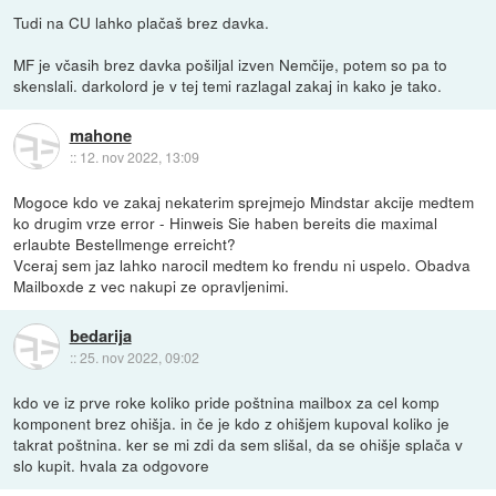
Tudi na CU lahko plačaš brez davka.
MF je včasih brez davka pošiljal izven Nemčije, potem so pa to
skenslali. darkolord je v tej temi razlagal zakaj in kako je tako.
mahone
::
12. nov 2022, 13:09
Mogoce kdo ve zakaj nekaterim sprejmejo Mindstar akcije medtem
ko drugim vrze error - Hinweis Sie haben bereits die maximal
erlaubte Bestellmenge erreicht?
Vceraj sem jaz lahko narocil medtem ko frendu ni uspelo. Obadva
Mailboxde z vec nakupi ze opravljenimi.
bedarija
::
25. nov 2022, 09:02
kdo ve iz prve roke koliko pride poštnina mailbox za cel komp
komponent brez ohišja. in če je kdo z ohišjem kupoval koliko je
takrat poštnina. ker se mi zdi da sem slišal, da se ohišje splača v
slo kupit. hvala za odgovore