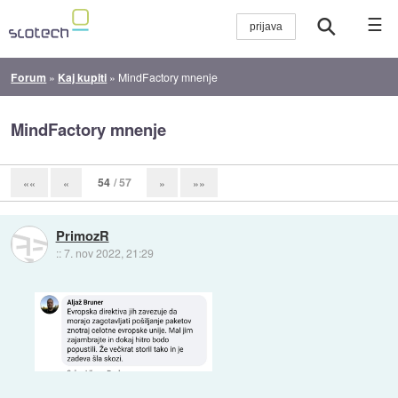
☰
Forum
»
Kaj kupiti
»
MindFactory mnenje
MindFactory mnenje
54
/ 57
««
«
»
»»
PrimozR
::
7. nov 2022, 21:29