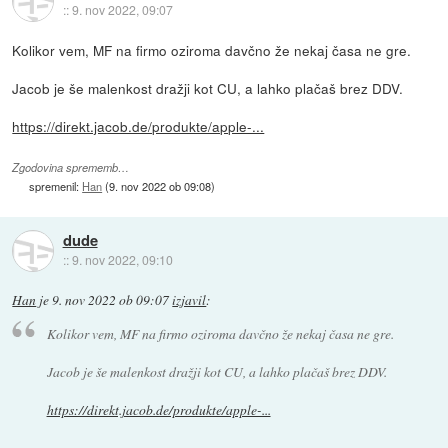
::
9. nov 2022, 09:07
Kolikor vem, MF na firmo oziroma davčno že nekaj časa ne gre.
Jacob je še malenkost dražji kot CU, a lahko plačaš brez DDV.
https://direkt.jacob.de/produkte/apple-...
Zgodovina sprememb…
spremenil:
Han
(
9. nov 2022 ob 09:08
)
dude
::
9. nov 2022, 09:10
Han
je
9. nov 2022 ob 09:07
izjavil
:
Kolikor vem, MF na firmo oziroma davčno že nekaj časa ne gre.
Jacob je še malenkost dražji kot CU, a lahko plačaš brez DDV.
https://direkt.jacob.de/produkte/apple-...