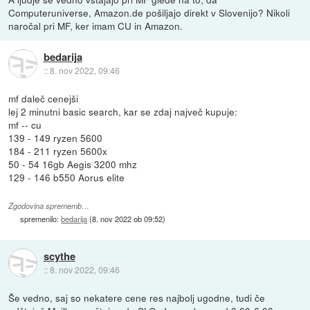
Computeruniverse, Amazon.de pošiljajo direkt v Slovenijo? Nikoli
naročal pri MF, ker imam CU in Amazon.
bedarija
::
8. nov 2022, 09:46
mf daleč cenejši
lej 2 minutni basic search, kar se zdaj največ kupuje:
mf -- cu
139 - 149 ryzen 5600
184 - 211 ryzen 5600x
50 - 54 16gb Aegis 3200 mhz
129 - 146 b550 Aorus elite
Zgodovina sprememb…
spremenilo:
bedarija
(
8. nov 2022 ob 09:52
)
scythe
::
8. nov 2022, 09:46
Še vedno, saj so nekatere cene res najbolj ugodne, tudi če