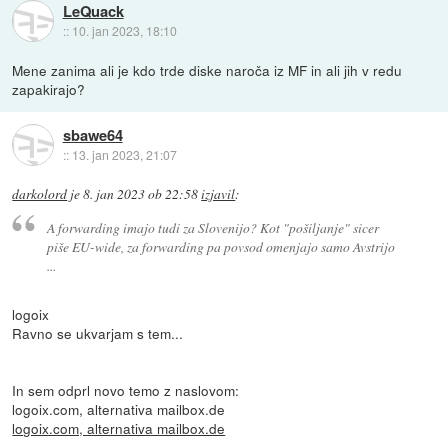
LeQuack
::
10. jan 2023, 18:10
Mene zanima ali je kdo trde diske naroča iz MF in ali jih v redu
zapakirajo?
sbawe64
::
13. jan 2023, 21:07
darkolord
je
8. jan 2023 ob 22:58
izjavil
:
A forwarding imajo tudi za Slovenijo? Kot "pošiljanje" sicer
piše EU-wide, za forwarding pa povsod omenjajo samo Avstrijo
...
logoix
Ravno se ukvarjam s tem...
In sem odprl novo temo z naslovom:
logoix.com, alternativa mailbox.de
logoix.com, alternativa mailbox.de