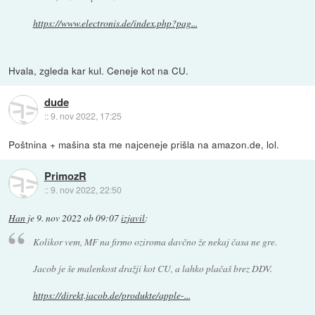
https://www.electronis.de/index.php?pag...
Hvala, zgleda kar kul. Ceneje kot na CU.
dude
::
9. nov 2022, 17:25
Poštnina + mašina sta me najceneje prišla na amazon.de, lol.
PrimozR
::
9. nov 2022, 22:50
Han
je
9. nov 2022 ob 09:07
izjavil
:
Kolikor vem, MF na firmo oziroma davčno že nekaj časa ne gre.
Jacob je še malenkost dražji kot CU, a lahko plačaš brez DDV.
https://direkt.jacob.de/produkte/apple-...