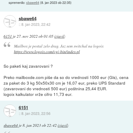
spremenilo:
sbawe64
(
8. jan 2023 ob 22:35
)
sbawe64
::
8. jan 2023, 22:42
6151
je
27. nov 2022 ob 01:05
izjavil
:
Mailbox je postal zelo drag. Jaz sem switchal na logoix
https://www.logoix.com/cgi-bin/index.pl
So paketi kaj zavarovani ?
Preko mailboxde.com piše da so do vrednosti 1000 eur (Gls), cena
za paket do 3 kg 50x50x30 cm je 16,07 eur, preko UPS Standard
(zavarovani do vrednosti 500 eur) poštnina 25,44 EUR.
logoix kalkulator vrže cifro 11,73 eur.
6151
::
8. jan 2023, 22:56
sbawe64
je
8. jan 2023 ob 22:42
izjavil
: