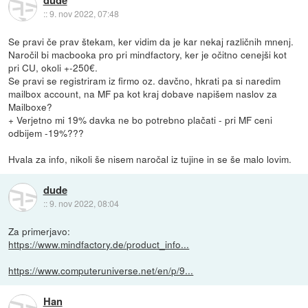
dude
::
9. nov 2022, 07:48
Se pravi če prav štekam, ker vidim da je kar nekaj različnih mnenj.
Naročil bi macbooka pro pri mindfactory, ker je očitno cenejši kot
pri CU, okoli +-250€.
Se pravi se registriram iz firmo oz. davčno, hkrati pa si naredim
mailbox account, na MF pa kot kraj dobave napišem naslov za
Mailboxe?
+ Verjetno mi 19% davka ne bo potrebno plačati - pri MF ceni
odbijem -19%???
Hvala za info, nikoli še nisem naročal iz tujine in se še malo lovim.
dude
::
9. nov 2022, 08:04
Za primerjavo:
https://www.mindfactory.de/product_info...
https://www.computeruniverse.net/en/p/9...
Han