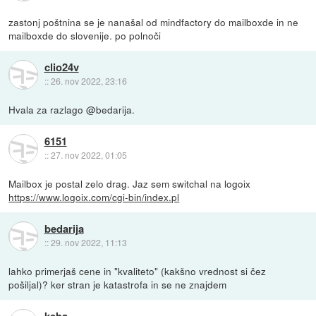
zastonj poštnina se je nanašal od mindfactory do mailboxde in ne
mailboxde do slovenije. po polnoči
clio24v
::
26. nov 2022, 23:16
Hvala za razlago @bedarija.
6151
::
27. nov 2022, 01:05
Mailbox je postal zelo drag. Jaz sem switchal na logoix
https://www.logoix.com/cgi-bin/index.pl
bedarija
::
29. nov 2022, 11:13
lahko primerjaš cene in "kvaliteto" (kakšno vrednost si čez
pošiljal)? ker stran je katastrofa in se ne znajdem