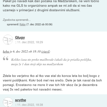
Paket po navadi kak dan počaka na Madžarskem, ne vem točno
kako ma GLS to organizirano ampak se mi zdi da si res čas
uzamejo v primerjavi z drugimi dostavnimi službami.
Zgodovina sprememb…
spremenil:
Kebo
(
7. dec 2022 ob 00:06
)
Glugy
::
11. dec 2022, 18:29
keba
je
6. dec 2022 ob 18:10
izjavil
:
Koliko časa ste preko mailboxde čakali da je priašla pošiljka,
moja že 1 dan stoji nkje na madžarskem
Zdele bo verjetno tko al tko vse stal do konca leta bo bolj bogo z
vsemi pošiljkami. Kokr boš mel res srečo. Dele je tak naval da boh
pomagi. Enostavno ne more it vse toh hitr skoz če je decembra
vsaj 3x več paketov kot navadni mesec.
scythe
::
11. dec 2022, 18:38