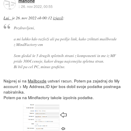
mahone
::
26. nov 2022, 00:55
Lui_
je
26. nov 2022 ob 00:12
izjavil
:
Pozdravljeni,
a mi lahko kdo razloži ali pa pošlje link, kako zrihtati mailboxde
z MindFactory-em
Sem gledal še 5 drugih spletnih strani z komponenti in me iz MF
pride 300€ ceneje, kakor druga najcenejša spletna stran.
Bi bil pa cel PC, minus grafične.
Najprej si na
Mailboxde
ustvari racun. Potem pa zajadraj do My
account > My Address,ID kjer bos dobil svoje podatke postnega
nabiralnika.
Potem pa na Mindfactory takole izpolnis podatke.