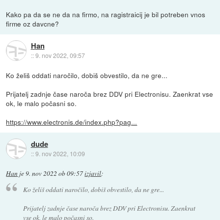
Kako pa da se ne da na firmo, na ragistraicij je bil potreben vnos
firme oz davcne?
Han
::
9. nov 2022, 09:57
Ko želiš oddati naročilo, dobiš obvestilo, da ne gre...
Prijatelj zadnje čase naroča brez DDV pri Electronisu. Zaenkrat vse
ok, le malo počasni so.
https://www.electronis.de/index.php?pag...
dude
::
9. nov 2022, 10:09
Han
je
9. nov 2022 ob 09:57
izjavil
:
Ko želiš oddati naročilo, dobiš obvestilo, da ne gre...
Prijatelj zadnje čase naroča brez DDV pri Electronisu. Zaenkrat
vse ok, le malo počasni so.