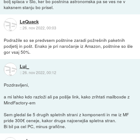
bolj splaca v Slo, ker bo postnina astronomska pa se ves ne v
kaksnem stanju bo prisel.
LeQuack
::
26. nov 2022, 00:03
Podražile so se predvsem poštnine zaradi požrešnih paketnih
podjetij in pošt. Enako je pri naročanje iz Amazon, poštnine so šle
gor vsaj 50%.
Lui_
::
26. nov 2022, 00:12
Pozdravljeni,
a mi lahko kdo razloži ali pa pošlje link, kako zrihtati mailboxde z
MindFactory-em
Sem gledal še 5 drugih spletnih strani z komponenti in me iz MF
pride 300€ ceneje, kakor druga najcenejša spletna stran.
Bi bil pa cel PC, minus grafične.