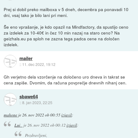
Prej si dobil preko mailboxa v 5 dneh, decembra pa ponavadi 10
dni, vsaj tako je bilo lani pri meni.
Še eno vprašanje, je kdo opazil na Mindfactory, da spustijo ceno
za izdelek za 10-40€ in čez 10 min nazaj na staro ceno? Na
geizhals.eu pa sploh ne zazna tega padca cene na določen
izdelek.
mailer
::
11. dec 2022, 19:12
Gh verjetno dela vzorčenje na določeno uro dneva in takrat se
cena zapiše. Dvomim, da računa povprečje dnevnih nihanj cen.
sbawe64
::
8. jan 2023, 22:25
mahone
je
26. nov 2022 ob 00:55
izjavil
:
Lui_
je
26. nov 2022 ob 00:12
izjavil
:
Pozdravljeni,