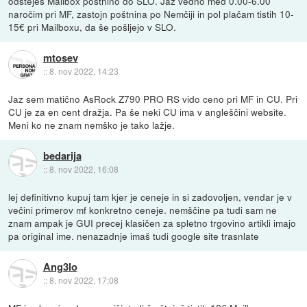
odšteješ Mailbox poštnino do SLO. Jaz vedno med 0.00-6.00
naročim pri MF, zastojn poštnina po Nemčiji in pol plačam tistih 10-
15€ pri Mailboxu, da še pošljejo v SLO.
mtosev
::
8. nov 2022, 14:23
Jaz sem matično AsRock Z790 PRO RS vido ceno pri MF in CU. Pri
CU je za en cent dražja. Pa še neki CU ima v angleščini website.
Meni ko ne znam nemško je tako lažje.
bedarija
::
8. nov 2022, 16:08
lej definitivno kupuj tam kjer je ceneje in si zadovoljen, vendar je v
večini primerov mf konkretno ceneje. nemščine pa tudi sam ne
znam ampak je GUI precej klasičen za spletno trgovino artikli imajo
pa original ime. nenazadnje imaš tudi google site trasnlate
Ang3lo
::
8. nov 2022, 17:08