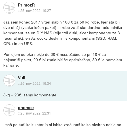
PrimozR
::
25. nov 2022, 19:27
Jaz sem konec 2017 vrgel slabih 100 € za 50 kg robe, kjer sta bili
dve ohišji (vsako ločen paket) in robe za 2 standardna računalnika
komponent, za en DIY NAS (trije trdi diski, sicer komponente za 3.
računalnik), en Asrocokv deskmini s komponentami (SSD, RAM,
CPU) in en UPS.
Pomojem od oka nekje do 30 € max. Začne se pri 10 € za
najmanjši paket, 20 € bi znalo biti še optimistično, 30 € je pomojem
kar safe.
Vuli
::
25. nov 2022, 19:34
8kg = 23€, samo komponente
gnomee
::
25. nov 2022, 22:31
Imaš pa tudi kalkulator in si lahko zračunaš kolko okvirno nekje bo