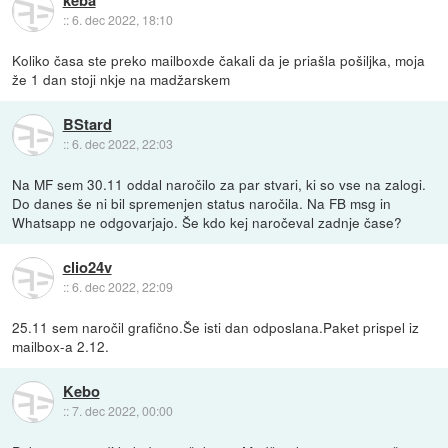
keba
::
6. dec 2022, 18:10
Koliko časa ste preko mailboxde čakali da je priašla pošiljka, moja
že 1 dan stoji nkje na madžarskem
BStard
::
6. dec 2022, 22:03
Na MF sem 30.11 oddal naročilo za par stvari, ki so vse na zalogi.
Do danes še ni bil spremenjen status naročila. Na FB msg in
Whatsapp ne odgovarjajo. Še kdo kej naročeval zadnje čase?
clio24v
::
6. dec 2022, 22:09
25.11 sem naročil grafično.Še isti dan odposlana.Paket prispel iz
mailbox-a 2.12.
Kebo
::
7. dec 2022, 00:00