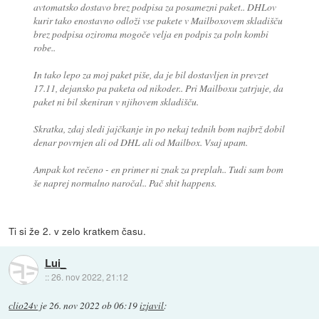
avtomatsko dostavo brez podpisa za posamezni paket.. DHLov
kurir tako enostavno odloži vse pakete v Mailboxovem skladišču
brez podpisa oziroma mogoče velja en podpis za poln kombi
robe..
In tako lepo za moj paket piše, da je bil dostavljen in prevzet
17.11, dejansko pa paketa od nikoder.. Pri Mailboxu zatrjuje, da
paket ni bil skeniran v njihovem skladišču.
Skratka, zdaj sledi jajčkanje in po nekaj tednih bom najbrž dobil
denar povrnjen ali od DHL ali od Mailbox. Vsaj upam.
Ampak kot rečeno - en primer ni znak za preplah.. Tudi sam bom
še naprej normalno naročal.. Pač shit happens.
Ti si že 2. v zelo kratkem času.
Lui_
::
26. nov 2022, 21:12
clio24v
je
26. nov 2022 ob 06:19
izjavil
: