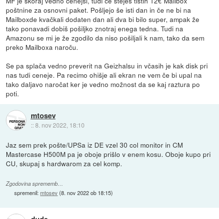
MF je skoraj vedno cenejši, tudi če šteješ tistih 12€ Mailbox
poštnine za osnovni paket. Pošljejo še isti dan in če ne bi na
Mailboxde kvačkali dodaten dan ali dva bi bilo super, ampak že
tako ponavadi dobiš pošiljko znotraj enega tedna. Tudi na
Amazonu se mi je že zgodilo da niso pošiljali k nam, tako da sem
preko Mailboxa naroču.
Se pa splača vedno preverit na Geizhalsu in včasih je kak disk pri
nas tudi ceneje. Pa recimo ohišje ali ekran ne vem če bi upal na
tako daljavo naročat ker je vedno možnost da se kaj raztura po
poti.
mtosev
::
8. nov 2022, 18:10
Jaz sem prek pošte/UPSa iz DE vzel 30 col monitor in CM
Mastercase H500M pa je oboje prišlo v enem kosu. Oboje kupo pri
CU, skupaj s hardwarom za cel komp.
Zgodovina sprememb…
spremenil:
mtosev
(
8. nov 2022 ob 18:15
)