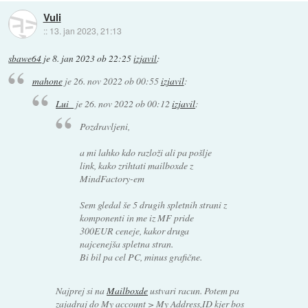
Vuli
::
13. jan 2023, 21:13
sbawe64
je
8. jan 2023 ob 22:25
izjavil
:
mahone
je
26. nov 2022 ob 00:55
izjavil
:
Lui_
je
26. nov 2022 ob 00:12
izjavil
:
Pozdravljeni,
a mi lahko kdo razloži ali pa pošlje
link, kako zrihtati mailboxde z
MindFactory-em
Sem gledal še 5 drugih spletnih strani z
komponenti in me iz MF pride
300EUR ceneje, kakor druga
najcenejša spletna stran.
Bi bil pa cel PC, minus grafične.
Najprej si na
Mailboxde
ustvari racun. Potem pa
zajadraj do My account > My Address,ID kjer bos