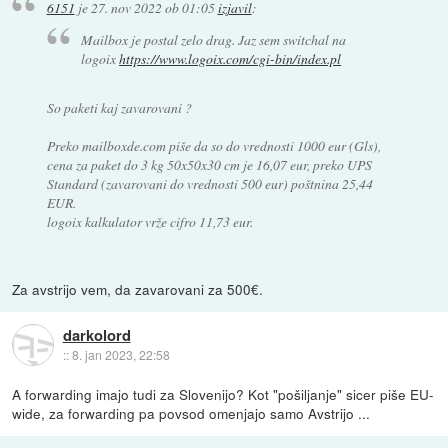
6151
je
27. nov 2022 ob 01:05
izjavil
:
Mailbox je postal zelo drag. Jaz sem switchal na
logoix
https://www.logoix.com/cgi-bin/index.pl
So paketi kaj zavarovani ?
Preko mailboxde.com piše da so do vrednosti 1000 eur (Gls),
cena za paket do 3 kg 50x50x30 cm je 16,07 eur, preko UPS
Standard (zavarovani do vrednosti 500 eur) poštnina 25,44
EUR.
logoix kalkulator vrže cifro 11,73 eur.
Za avstrijo vem, da zavarovani za 500€.
darkolord
::
8. jan 2023, 22:58
A forwarding imajo tudi za Slovenijo? Kot "pošiljanje" sicer piše EU-
wide, za forwarding pa povsod omenjajo samo Avstrijo ...