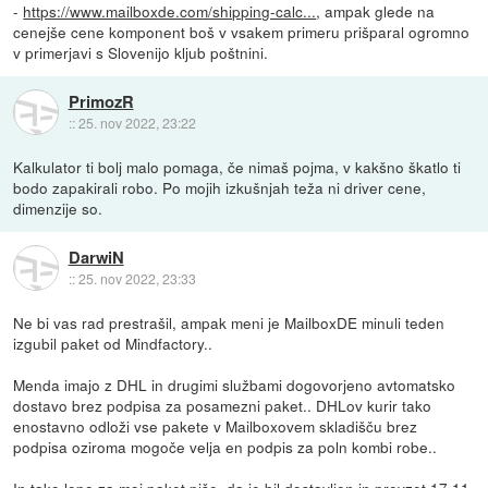
-
https://www.mailboxde.com/shipping-calc...
, ampak glede na
cenejše cene komponent boš v vsakem primeru prišparal ogromno
v primerjavi s Slovenijo kljub poštnini.
PrimozR
::
25. nov 2022, 23:22
Kalkulator ti bolj malo pomaga, če nimaš pojma, v kakšno škatlo ti
bodo zapakirali robo. Po mojih izkušnjah teža ni driver cene,
dimenzije so.
DarwiN
::
25. nov 2022, 23:33
Ne bi vas rad prestrašil, ampak meni je MailboxDE minuli teden
izgubil paket od Mindfactory..
Menda imajo z DHL in drugimi službami dogovorjeno avtomatsko
dostavo brez podpisa za posamezni paket.. DHLov kurir tako
enostavno odloži vse pakete v Mailboxovem skladišču brez
podpisa oziroma mogoče velja en podpis za poln kombi robe..
In tako lepo za moj paket piše, da je bil dostavljen in prevzet 17.11,