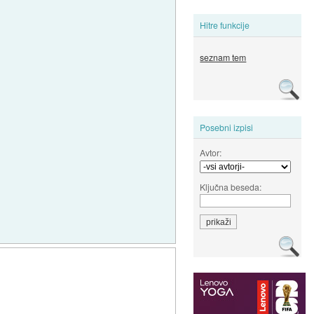
Hitre funkcije
seznam tem
Posebni izpisi
Avtor:
Ključna beseda: