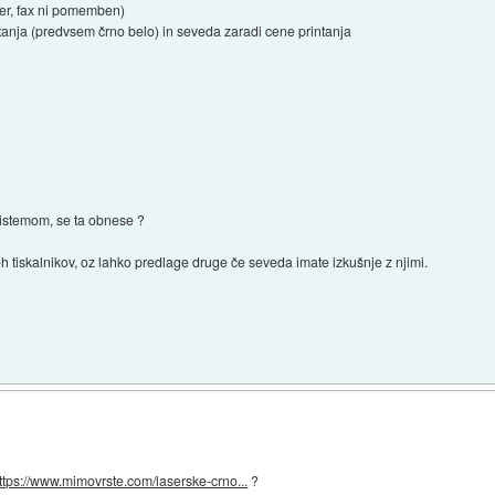
nter, fax ni pomemben)
rintanja (predvsem črno belo) in seveda zaradi cene printanja
 sistemom, se ta obnese ?
tiskalnikov, oz lahko predlage druge če seveda imate izkušnje z njimi.
ttps://www.mimovrste.com/laserske-crno...
?