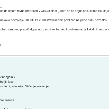
..
 res da nisem ravno prepričan v CISS sistem (upam da se najde kdo, ki ima izkušnje
 nekako povprečje 80EUR za 2500 strani kar niti približno ne pride blizu brizgalcu
noben cenovno prepričal, pa tudi zasušitev barve ni problem saj je tiskalnik vedno 
9
)
t brizgalnik.
boljši laser.
roblemi, svinjarija, čiščenje, mašenje...
rej laserja.