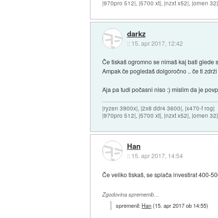
|970pro 512|, |5700 xt|, |nzxt x52|, |omen 32
darkz
::
15. apr 2017, 12:42
Če tiskaš ogromno se nimaš kaj bati glede str
Ampak če pogledaš dolgoročno .. če ti zdrži 
Aja pa tudi počasni niso :) mislim da je pov
|ryzen 3900x|, |2x8 ddr4 3600|, |x470-f rog|
|970pro 512|, |5700 xt|, |nzxt x52|, |omen 32
Han
::
15. apr 2017, 14:54
Če veliko tiskaš, se splača investirat 400-50
Zgodovina sprememb…
spremenil:
Han
(
15. apr 2017 ob 14:55
)