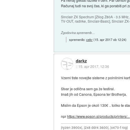
Pa nehaj gledat razlike v ceni. Par centov go
Računaj tudi na svoj čas, ki ga porabiš pri 
Sinclair ZX Spectrum [Zilog Z80A - 3.5 MHz,
TV-OUT, radirke, Sinclair-Basic], Sinclair Z
Zgodovina sprememb…
spremenilo:
cekr
(
15. apr 2017 ob 12:24
)
darkz
::
15. apr 2017, 12:36
Vzemi tiste novejše sisteme z polnilnimi kart
Stvar je odlična sem ga že testiral.
Imaš jih od Canona, Epsona ter Brotherja.
Mislim da Epson je okoli 130€ .. toliko te sta
npr
https://www.epson.si/products/printers/...
|ryzen 3900x|, |2x8 ddr4 3600|, |x470-f rog|