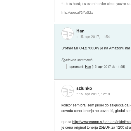
"Life is hard; it's even harder when you're st
http://goo.gl/2YuS2x
Han
::
15. apr 2017, 11:54
Brother MFC-L2700DW
je na Amazonu kar k
Zgodovina sprememb…
spremenil:
Han
(
15. apr 2017 ob 11:55
)
szlunko
::
15. apr 2017, 12:18
kolikor sem bral sem prišel do zakjučka da 
seveda cena tonerja ne pove nič, gledal sem
npr za
http://www.canon.si/printers/inkjet/max
je cena original tonerja 25EUR za 1200 str