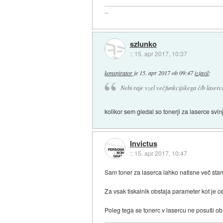
--
szlunko
::
15. apr 2017, 10:37
konspirator
je
15. apr 2017 ob 09:47
izjavil
:
Nebi raje vzel večfunkcijskega č/b laser
kolikor sem gledal so tonerji za laserce svin
Invictus
::
15. apr 2017, 10:47
Sam toner za laserca lahko natisne več starni
Za vsak tiskalnik obstaja parameter kot je cen
Poleg tega se tonerc v lasercu ne posuši ob 