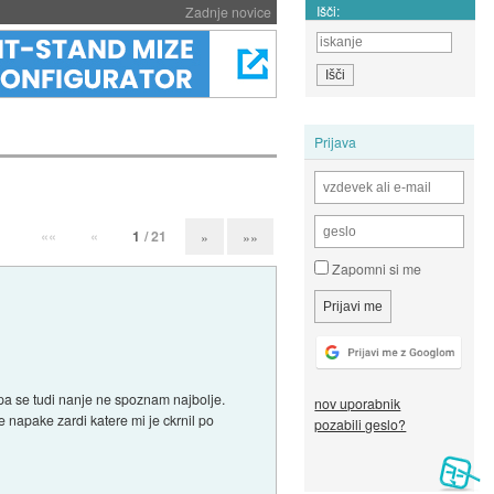
Išči:
Zadnje novice
Prijava
««
«
1
/ 21
»
»»
Zapomni si me
pa se tudi nanje ne spoznam najbolje.
nov uporabnik
 napake zardi katere mi je ckrnil po
pozabili geslo?