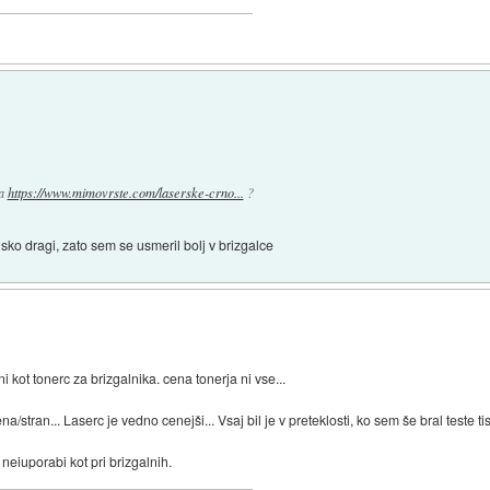
ca
https://www.mimovrste.com/laserske-crno...
?
jsko dragi, zato sem se usmeril bolj v brizgalce
 kot tonerc za brizgalnika. cena tonerja ni vse...
a/stran... Laserc je vedno cenejši... Vsaj bil je v preteklosti, ko sem še bral teste ti
neiuporabi kot pri brizgalnih.