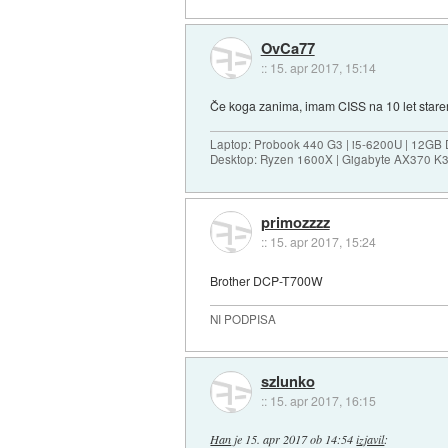
OvCa77
::
15. apr 2017, 15:14
Če koga zanima, imam CISS na 10 let starem 
Laptop: Probook 440 G3 | i5-6200U | 12GB
Desktop: Ryzen 1600X | Gigabyte AX370 K
primozzzz
::
15. apr 2017, 15:24
Brother DCP-T700W
NI PODPISA
szlunko
::
15. apr 2017, 16:15
Han
je
15. apr 2017 ob 14:54
izjavil
: