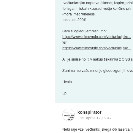
-večfunkcisjka naprava (skener, kopirc, pri
-brizgalni tiskalnik zaradi večje količine p
-mora imeti wireless
-cena do 200€
Sam si ogledujem trenutno:
https://www.mimovrste.com/vecfunkcijske...
ter
https://www.mimovrste.com/vecfunkcijske...
Ali je smiselno iti v nakup tiskalnka z CISS
Zanima me vaše mnenje glede zgornjih dveh 
Hvala
Lp
konspirator
::
15. apr 2017, 09:47
Nebi raje vzel večfunkcijskega č/b laserca
h