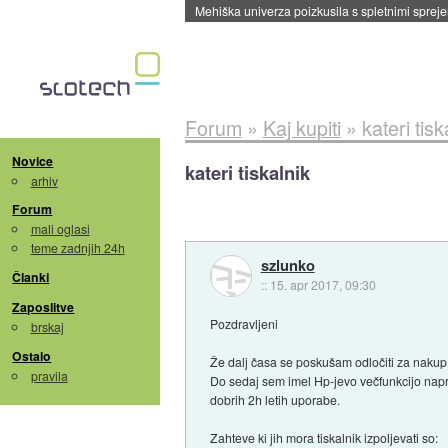
Evropska vesoljska agencija razvija svojo rak
Forum
»
Kaj kupiti
»
kateri tisk
Novice
kateri tiskalnik
arhiv
Forum
mali oglasi
teme zadnjih 24h
szlunko
Članki
::
15. apr 2017, 09:30
Zaposlitve
Pozdravljeni
brskaj
Ostalo
Že dalj časa se poskušam odločiti za nakup
pravila
Do sedaj sem imel Hp-jevo večfunkcijo napra
dobrih 2h letih uporabe.
Zahteve ki jih mora tiskalnik izpoljevati so: