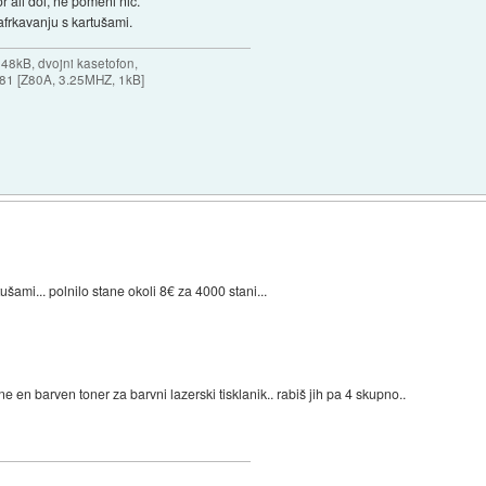
r ali dol, ne pomeni nič.
zafrkavanju s kartušami.
 48kB, dvojni kasetofon,
X-81 [Z80A, 3.25MHZ, 1kB]
ušami... polnilo stane okoli 8€ za 4000 stani...
ne en barven toner za barvni lazerski tisklanik.. rabiš jih pa 4 skupno..