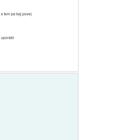
 s tem pa kaj pove)
v uporabi