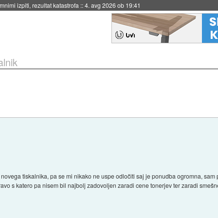
eto za večkratno uporabo
::
4. avg 2026 ob 19:41
alnik
 novega tiskalnika, pa se mi nikako ne uspe odločiti saj je ponudba ogromna, sam 
vo s katero pa nisem bil najbolj zadovoljen zaradi cene tonerjev ter zaradi smešne