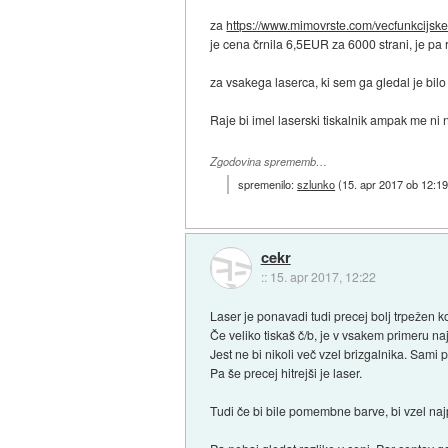
za
https://www.mimovrste.com/vecfunkcijske.
je cena črnila 6,5EUR za 6000 strani, je pa
za vsakega laserca, ki sem ga gledal je bilo
Raje bi imel laserski tiskalnik ampak me ni 
Zgodovina sprememb…
spremenilo:
szlunko
(
15. apr 2017 ob 12:1
cekr
::
15. apr 2017, 12:22
Laser je ponavadi tudi precej bolj trpežen ko
Če veliko tiskaš č/b, je v vsakem primeru naj
Jest ne bi nikoli več vzel brizgalnika. Sami p
Pa še precej hitrejši je laser.
Tudi če bi bile pomembne barve, bi vzel najp