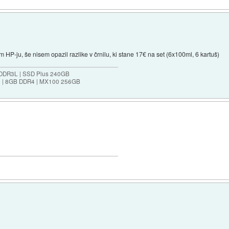
HP-ju, še nisem opazil razlike v črnilu, ki stane 17€ na set (6x100ml, 6 kartuš)
 DDR3L | SSD Plus 240GB
3 | 8GB DDR4 | MX100 256GB