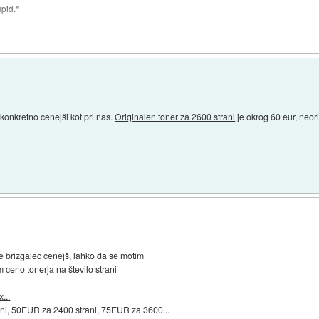
upid."
onkretno cenejši kot pri nas.
Originalen toner za 2600 strani
je okrog 60 eur, neor
je brizgalec cenejš, lahko da se motim
 ceno tonerja na število strani
...
ani, 50EUR za 2400 strani, 75EUR za 3600...