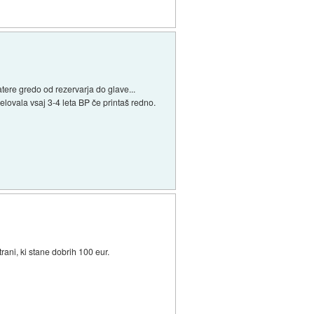
atere gredo od rezervarja do glave...
elovala vsaj 3-4 leta BP če printaš redno.
rani, ki stane dobrih 100 eur.