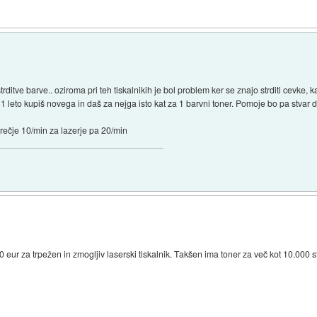
|
ditve barve.. oziroma pri teh tiskalnikih je bol problem ker se znajo strditi cevke, k
1 leto kupiš novega in daš za nejga isto kat za 1 barvni toner. Pomoje bo pa stvar d
prečje 10/min za lazerje pa 20/min
|
0 eur za trpežen in zmogljiv laserski tiskalnik. Takšen ima toner za več kot 10.000 st