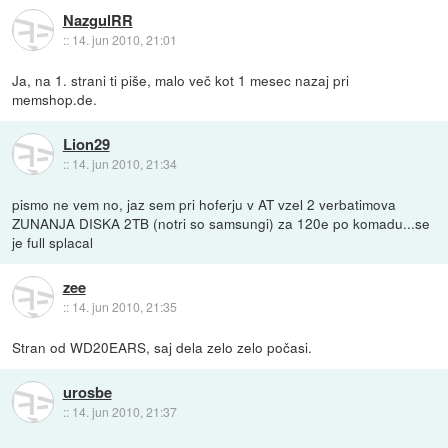
NazgulRR
::
14. jun 2010, 21:01
Ja, na 1. strani ti piše, malo več kot 1 mesec nazaj pri
memshop.de.
Lion29
::
14. jun 2010, 21:34
pismo ne vem no, jaz sem pri hoferju v AT vzel 2 verbatimova
ZUNANJA DISKA 2TB (notri so samsungi) za 120e po komadu...se
je full splacal
zee
::
14. jun 2010, 21:35
Stran od WD20EARS, saj dela zelo zelo počasi.
urosbe
::
14. jun 2010, 21:37