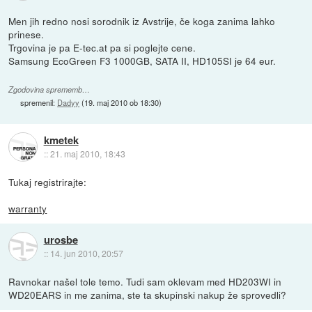
Men jih redno nosi sorodnik iz Avstrije, če koga zanima lahko
prinese.
Trgovina je pa E-tec.at pa si poglejte cene.
Samsung EcoGreen F3 1000GB, SATA II, HD105SI je 64 eur.
Zgodovina sprememb…
spremenil:
Dadyy
(
19. maj 2010 ob 18:30
)
kmetek
::
21. maj 2010, 18:43
Tukaj registrirajte:
warranty
urosbe
::
14. jun 2010, 20:57
Ravnokar našel tole temo. Tudi sam oklevam med HD203WI in
WD20EARS in me zanima, ste ta skupinski nakup že sprovedli?