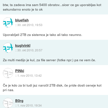
btw, ta zadeva ima sam 5400 obratov...sicer ce ga uporabljas kot
sekundarno enoto je to ok
bluefish
::
30. okt 2010, 19:53
Uporabljati 2TB za sistemca je tako ali tako neumno.
kuglvinkl
::
30. okt 2010, 20:57
Za multi medijo je kul, za file server (fotke npr.) pa ne vem če.
PINki
::
1. nov 2010, 13:42
Če je kdo za bi tudi jaz naročil 2TB disk, če pride dosti ceneje kot
pri nas.
B0rg
::
1. nov 2010, 19:34