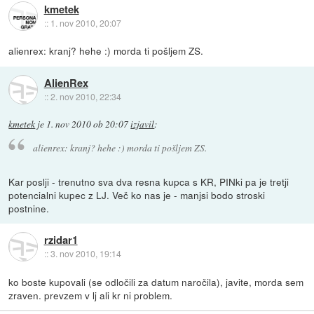
kmetek
::
1. nov 2010, 20:07
alienrex: kranj? hehe :) morda ti pošljem ZS.
AlienRex
::
2. nov 2010, 22:34
kmetek
je
1. nov 2010 ob 20:07
izjavil
:
alienrex: kranj? hehe :) morda ti pošljem ZS.
Kar poslji - trenutno sva dva resna kupca s KR, PINki pa je tretji
potencialni kupec z LJ. Več ko nas je - manjsi bodo stroski
postnine.
rzidar1
::
3. nov 2010, 19:14
ko boste kupovali (se odločili za datum naročila), javite, morda sem
zraven. prevzem v lj ali kr ni problem.