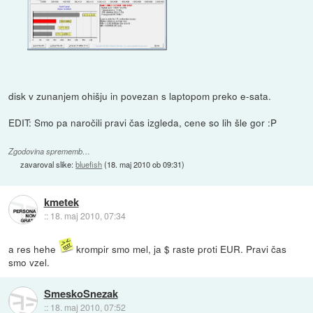
disk v zunanjem ohišju in povezan s laptopom preko e-sata.
EDIT: Smo pa naročili pravi čas izgleda, cene so lih šle gor :P
Zgodovina sprememb…
zavaroval slike:
bluefish
(
18. maj 2010 ob 09:31
)
kmetek
::
18. maj 2010, 07:34
a res hehe
krompir smo mel, ja $ raste proti EUR. Pravi čas
smo vzel.
SmeskoSnezak
::
18. maj 2010, 07:52