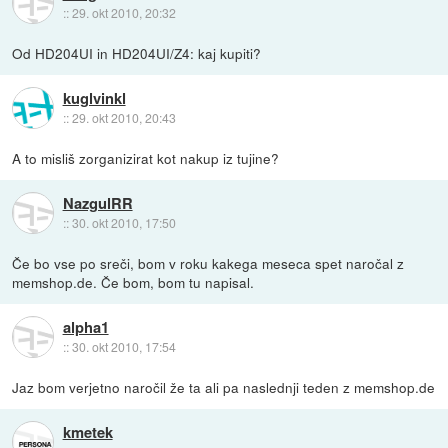
::
29. okt 2010, 20:32
Od HD204UI in HD204UI/Z4: kaj kupiti?
kuglvinkl
::
29. okt 2010, 20:43
A to misliš zorganizirat kot nakup iz tujine?
NazgulRR
::
30. okt 2010, 17:50
Če bo vse po sreči, bom v roku kakega meseca spet naročal z
memshop.de. Če bom, bom tu napisal.
alpha1
::
30. okt 2010, 17:54
Jaz bom verjetno naročil že ta ali pa naslednji teden z memshop.de
kmetek