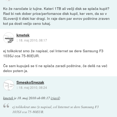
Ko že naročate iz tujine. Kateri 1TB ali večji disk se splača kupit?
Rad bi nek dober price/perfomance disk kupil, ker vem, da so v
SLoveniji ti diski kar dragi. In raje dam par evrov poštnine zraven
kot pa dosti večjo ceno tukaj.
kmetek
::
18. maj 2010, 08:17
ej tolikokrat smo že napisal, cel Internet se dere Samsung F3
103SJ cca 75-80EUR.
Če sam kupuješ se ti ne splača zaradi poštnine, če deliš na več
delov potem ja.
SmeskoSnezak
::
18. maj 2010, 08:24
kmetek
je
18. maj 2010 ob 08:17
izjavil
:
ej tolikokrat smo že napisal, cel Internet se dere Samsung F3
103SJ cca 75-80EUR.