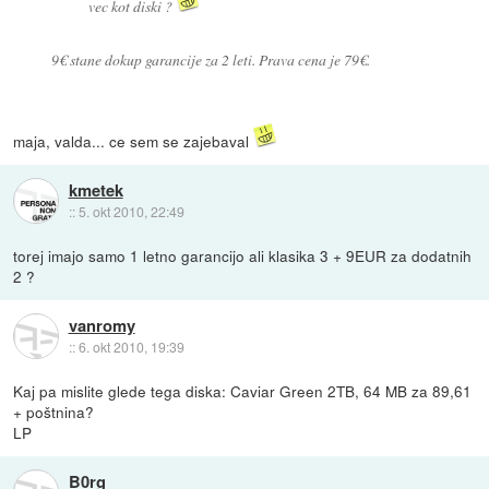
vec kot diski ?
9€ stane dokup garancije za 2 leti. Prava cena je 79€.
maja, valda... ce sem se zajebaval
kmetek
::
5. okt 2010, 22:49
torej imajo samo 1 letno garancijo ali klasika 3 + 9EUR za dodatnih
2 ?
vanromy
::
6. okt 2010, 19:39
Kaj pa mislite glede tega diska: Caviar Green 2TB, 64 MB za 89,61
+ poštnina?
LP
B0rg