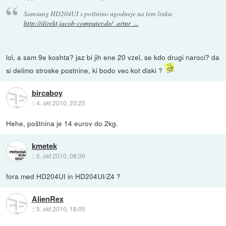
Samsung HD204UI s poštnino ugodneje na tem linku:
http://direkt.jacob-computer.de/_artnr_...
lol, a sam 9e koshta? jaz bi jih ene 20 vzel, se kdo drugi naroci? da
si delimo stroske postnine, ki bodo vec kot diski ?
bircaboy
::
4. okt 2010, 23:25
Hehe, poštnina je 14 eurov do 2kg.
kmetek
::
5. okt 2010, 08:39
fora med HD204UI in HD204UI/Z4 ?
AlienRex
::
5. okt 2010, 18:05