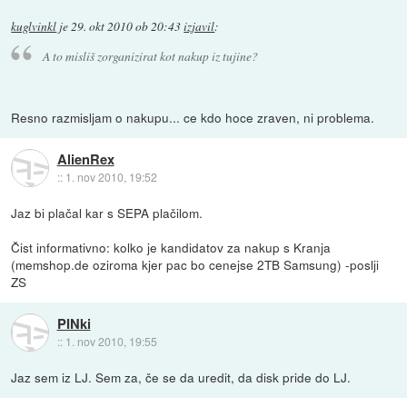
kuglvinkl
je
29. okt 2010 ob 20:43
izjavil
:
A to misliš zorganizirat kot nakup iz tujine?
Resno razmisljam o nakupu... ce kdo hoce zraven, ni problema.
AlienRex
::
1. nov 2010, 19:52
Jaz bi plačal kar s SEPA plačilom.
Čist informativno: kolko je kandidatov za nakup s Kranja
(memshop.de oziroma kjer pac bo cenejse 2TB Samsung) -poslji
ZS
PINki
::
1. nov 2010, 19:55
Jaz sem iz LJ. Sem za, če se da uredit, da disk pride do LJ.