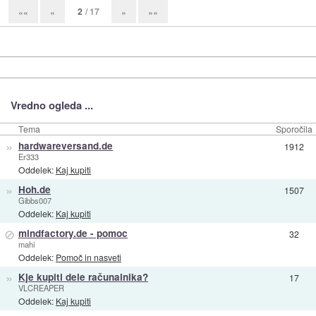
2
/ 17
««
«
»
»»
Vredno ogleda ...
Tema
Sporočila
»
hardwareversand.de
1912
Er333
Oddelek:
Kaj kupiti
»
Hoh.de
1507
Gibbs007
Oddelek:
Kaj kupiti
⊘
mindfactory.de - pomoc
32
mahi
Oddelek:
Pomoč in nasveti
»
Kje kupiti dele računalnika?
17
VLCREAPER
Oddelek:
Kaj kupiti