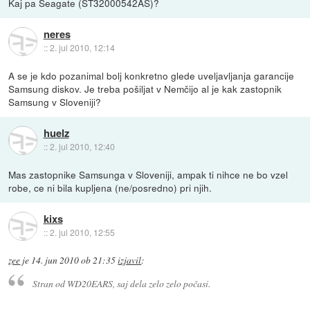
Kaj pa Seagate (ST32000542AS)?
neres
::
2. jul 2010, 12:14
A se je kdo pozanimal bolj konkretno glede uveljavljanja garancije
Samsung diskov. Je treba pošiljat v Nemčijo al je kak zastopnik
Samsung v Sloveniji?
huelz
::
2. jul 2010, 12:40
Mas zastopnike Samsunga v Sloveniji, ampak ti nihce ne bo vzel
robe, ce ni bila kupljena (ne/posredno) pri njih.
kixs
::
2. jul 2010, 12:55
zee
je
14. jun 2010 ob 21:35
izjavil
:
Stran od WD20EARS, saj dela zelo zelo počasi.