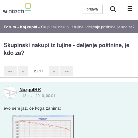
☰
Forum
»
Kaj kupiti
»
Skupinski nakupi iz tujine - deljenje poštnine, je kdo za?
Skupinski nakupi iz tujine - deljenje poštnine, je
kdo za?
2
/ 17
««
«
»
»»
NazgulRR
::
18. maj 2010, 00:01
evo sem jaz, če koga zanima: