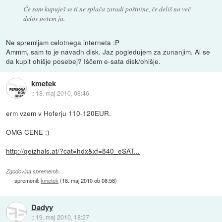
Če sam kupuješ se ti ne splača zaradi poštnine, če deliš na več
delov potem ja.
Ne spremljam celotnega interneta :P
Ammm, sam to je navadn disk. Jaz pogledujem za zunanjim. Al se
da kupit ohišje posebej? Iščem e-sata disk/ohišje.
kmetek
::
18. maj 2010, 08:46
erm vzem v Hoferju 110-120EUR.
OMG CENE :)
http://geizhals.at/?cat=hdx&xf=840_eSAT...
Zgodovina sprememb…
spremenil:
kmetek
(
18. maj 2010 ob 08:58
)
Dadyy
::
19. maj 2010, 18:27