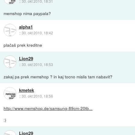
::
30. okt 2010, 18:31
memshop nima paypala?
alpha1
::
30. okt 2010, 18:42
plačaš prek kreditne
Lion29
::
30. okt 2010, 18:53
zakaj pa prek memshop ? in kaj tocno mislis tam nabavit?
kmetek
::
30. okt 2010, 18:56
http://www.memshop.de/samsung-89cm-20tb...
:)
Lion29