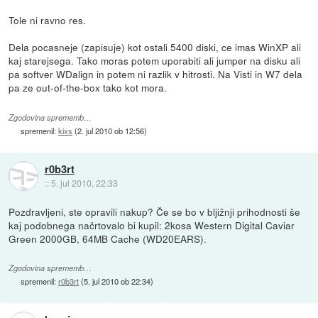
Tole ni ravno res.
Dela pocasneje (zapisuje) kot ostali 5400 diski, ce imas WinXP ali
kaj starejsega. Tako moras potem uporabiti ali jumper na disku ali
pa softver WDalign in potem ni razlik v hitrosti. Na Visti in W7 dela
pa ze out-of-the-box tako kot mora.
Zgodovina sprememb…
spremenil:
kixs
(
2. jul 2010 ob 12:56
)
r0b3rt
::
5. jul 2010, 22:33
Pozdravljeni, ste opravili nakup? Če se bo v bljižnji prihodnosti še
kaj podobnega načrtovalo bi kupil: 2kosa Western Digital Caviar
Green 2000GB, 64MB Cache (WD20EARS).
Zgodovina sprememb…
spremenil:
r0b3rt
(
5. jul 2010 ob 22:34
)