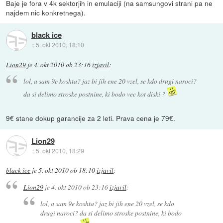
Baje je fora v 4k sektorjih in emulaciji (na samsungovi strani pa ne
najdem nic konkretnega).
black ice
::
5. okt 2010, 18:10
Lion29
je
4. okt 2010 ob 23:16
izjavil
:
lol, a sam 9e koshta? jaz bi jih ene 20 vzel, se kdo drugi naroci?
da si delimo stroske postnine, ki bodo vec kot diski ?
9€ stane dokup garancije za 2 leti. Prava cena je 79€.
Lion29
::
5. okt 2010, 18:29
black ice
je
5. okt 2010 ob 18:10
izjavil
:
Lion29
je
4. okt 2010 ob 23:16
izjavil
:
lol, a sam 9e koshta? jaz bi jih ene 20 vzel, se kdo
drugi naroci? da si delimo stroske postnine, ki bodo