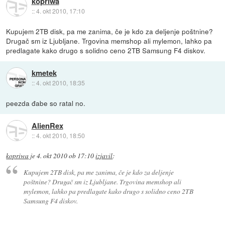
kopriwa
::
4. okt 2010, 17:10
Kupujem 2TB disk, pa me zanima, če je kdo za deljenje poštnine?
Drugač sm iz Ljubljane. Trgovina memshop ali mylemon, lahko pa
predlagate kako drugo s solidno ceno 2TB Samsung F4 diskov.
kmetek
::
4. okt 2010, 18:35
peezda đabe so ratal no.
AlienRex
::
4. okt 2010, 18:50
kopriwa
je
4. okt 2010 ob 17:10
izjavil
:
Kupujem 2TB disk, pa me zanima, če je kdo za deljenje
poštnine? Drugač sm iz Ljubljane. Trgovina memshop ali
mylemon, lahko pa predlagate kako drugo s solidno ceno 2TB
Samsung F4 diskov.