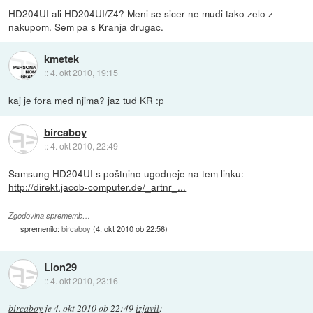
HD204UI ali HD204UI/Z4? Meni se sicer ne mudi tako zelo z
nakupom. Sem pa s Kranja drugac.
kmetek
::
4. okt 2010, 19:15
kaj je fora med njima? jaz tud KR :p
bircaboy
::
4. okt 2010, 22:49
Samsung HD204UI s poštnino ugodneje na tem linku:
http://direkt.jacob-computer.de/_artnr_...
Zgodovina sprememb…
spremenilo:
bircaboy
(
4. okt 2010 ob 22:56
)
Lion29
::
4. okt 2010, 23:16
bircaboy
je
4. okt 2010 ob 22:49
izjavil
: