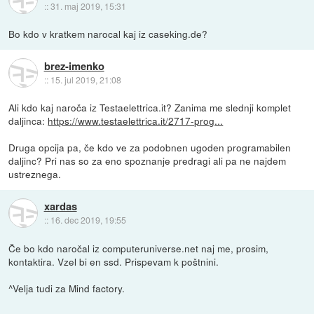
::
31. maj 2019, 15:31
Bo kdo v kratkem narocal kaj iz caseking.de?
brez-imenko
::
15. jul 2019, 21:08
Ali kdo kaj naroča iz Testaelettrica.it? Zanima me slednji komplet
daljinca:
https://www.testaelettrica.it/2717-prog...
Druga opcija pa, če kdo ve za podobnen ugoden programabilen
daljinc? Pri nas so za eno spoznanje predragi ali pa ne najdem
ustreznega.
xardas
::
16. dec 2019, 19:55
Če bo kdo naročal iz computeruniverse.net naj me, prosim,
kontaktira. Vzel bi en ssd. Prispevam k poštnini.
^Velja tudi za Mind factory.