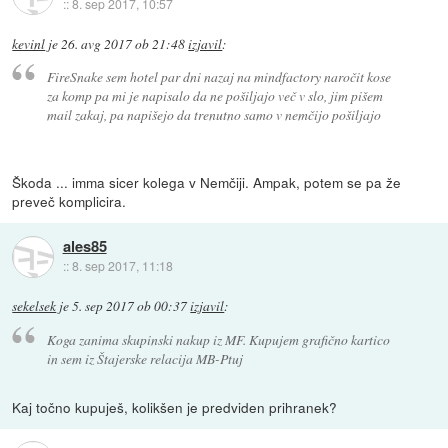
::
8. sep 2017, 10:57
kevinl
je
26. avg 2017 ob 21:48
izjavil
:
FireSnake sem hotel par dni nazaj na mindfactory naročit kose
za komp pa mi je napisalo da ne pošiljajo več v slo, jim pišem
mail zakaj, pa napišejo da trenutno samo v nemčijo pošiljajo
Škoda ... imma sicer kolega v Nemčiji. Ampak, potem se pa že
preveč komplicira.
ales85
::
8. sep 2017, 11:18
sekelsek
je
5. sep 2017 ob 00:37
izjavil
:
Koga zanima skupinski nakup iz MF. Kupujem grafično kartico
in sem iz Štajerske relacija MB-Ptuj
Kaj točno kupuješ, kolikšen je predviden prihranek?