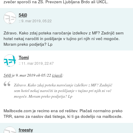
zvečer sporoči na ZS. Prevzem Ljubljana Brdo ali UKCL.
54j0
::
9. mar 2019, 05:22
Zdravo. Kako zdaj poteka naročanje izdelkov z MF? Zadnjič sem
hotel nekaj naročiti in pošiljanje v tujino pri njih ni več mogoče.
Moram preko podjetja? Lp
Tomi
::
11. mar 2019, 22:47
54j0
je
9. mar 2019 ob 05:22
izjavil
:
Zdravo. Kako zdaj poteka naročanje izdelkov z MF? Zadnjič
sem hotel nekaj naročiti in pošiljanje v tujino pri njih ni več
mogoče. Moram preko podjetja? Lp
Mailboxde.com je recimo ena od rešitev. Plačaš normalno preko
TRR, samo za naslov daš tistega, ki ti ga dodelijo na mailboxde.
freesty