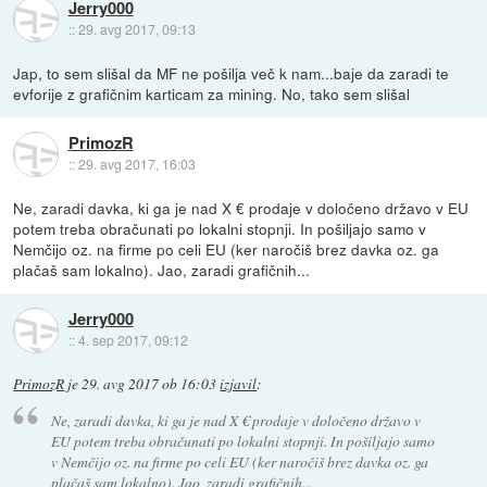
Jerry000
::
29. avg 2017, 09:13
Jap, to sem slišal da MF ne pošilja več k nam...baje da zaradi te
evforije z grafičnim karticam za mining. No, tako sem slišal
PrimozR
::
29. avg 2017, 16:03
Ne, zaradi davka, ki ga je nad X € prodaje v določeno državo v EU
potem treba obračunati po lokalni stopnji. In pošiljajo samo v
Nemčijo oz. na firme po celi EU (ker naročiš brez davka oz. ga
plačaš sam lokalno). Jao, zaradi grafičnih...
Jerry000
::
4. sep 2017, 09:12
PrimozR
je
29. avg 2017 ob 16:03
izjavil
:
Ne, zaradi davka, ki ga je nad X € prodaje v določeno državo v
EU potem treba obračunati po lokalni stopnji. In pošiljajo samo
v Nemčijo oz. na firme po celi EU (ker naročiš brez davka oz. ga
plačaš sam lokalno). Jao, zaradi grafičnih...