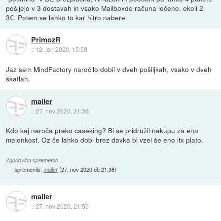
pošljejo v 3 dostavah in vsako Mailboxde računa ločeno, okoli 2-
3€. Potem se lahko to kar hitro nabere.
PrimozR
::
12. jan 2020, 15:58
Jaz sem MindFactory naročilo dobil v dveh pošiljkah, vsako v dveh
škatlah.
mailer
::
27. nov 2020, 21:36
Kdo kaj naroča preko caseking? Bi se pridružil nakupu za eno
malenkost. Oz če lahko dobi brez davka bi vzel še eno itx plato.
Zgodovina sprememb…
spremenilo:
mailer
(
27. nov 2020 ob 21:38
)
mailer
::
27. nov 2020, 21:53