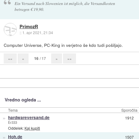
Ein Versand nach Slowenien ist möglich, die Versandkosten
betragen € 19,90.
PrimozR
::
1. apr 2021, 21:34
Computer Universe, PC-King in verjetno še kdo tudi pošiljajo.
16
/ 17
««
«
»
»»
Vredno ogleda ...
Tema
Sporočila
»
hardwareversand.de
1912
Er333
Oddelek:
Kaj kupiti
»
Hoh.de
1507