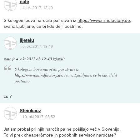
nate
::
4. okt 2017, 12:40
S kolegom bova naročila par stvari iz
https://www.mindfactory.de
,
sva iz Ljubljane, če bi kdo delil poštnino.
jijetelu
::
5. okt 2017, 18:49
nate
je
4. okt 2017 ob 12:40
izjavil
:
S kolegom bova naročila par stvari iz
https://www.mindfactory.de
, sva iz Ljubljane, če bi kdo delil
poštnino.
zs ?
Steinkauz
::
10. okt 2017, 08:52
Jst sm probal pri njih naročit pa ne pošiljajo več v Slovenijo.
To vi prek cheaper&more in podobnih servisov naročate?