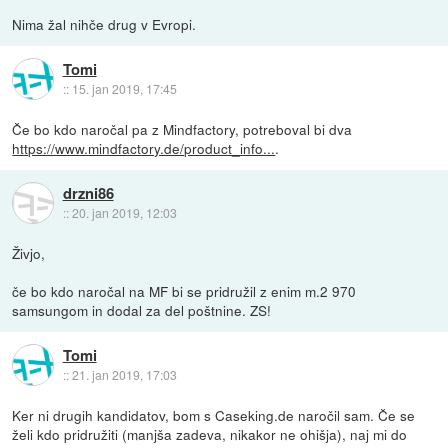
Nima žal nihče drug v Evropi.
Tomi
::
15. jan 2019, 17:45
Če bo kdo naročal pa z Mindfactory, potreboval bi dva
https://www.mindfactory.de/product_info...
.
drzni86
::
20. jan 2019, 12:03
Živjo,
če bo kdo naročal na MF bi se pridružil z enim m.2 970
samsungom in dodal za del poštnine. ZS!
Tomi
::
21. jan 2019, 17:03
Ker ni drugih kandidatov, bom s Caseking.de naročil sam. Če se
želi kdo pridružiti (manjša zadeva, nikakor ne ohišja), naj mi do