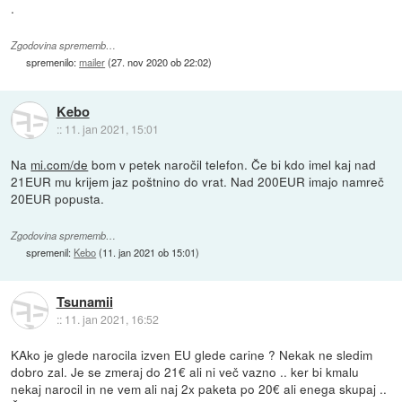
.
Zgodovina sprememb…
spremenilo:
mailer
(
27. nov 2020 ob 22:02
)
Kebo
::
11. jan 2021, 15:01
Na
mi.com/de
bom v petek naročil telefon. Če bi kdo imel kaj nad
21EUR mu krijem jaz poštnino do vrat. Nad 200EUR imajo namreč
20EUR popusta.
Zgodovina sprememb…
spremenil:
Kebo
(
11. jan 2021 ob 15:01
)
Tsunamii
::
11. jan 2021, 16:52
KAko je glede narocila izven EU glede carine ? Nekak ne sledim
dobro zal. Je se zmeraj do 21€ ali ni več vazno .. ker bi kmalu
nekaj narocil in ne vem ali naj 2x paketa po 20€ ali enega skupaj ..