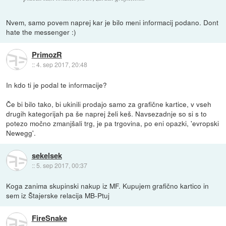
Nvem, samo povem naprej kar je bilo meni informacij podano. Dont
hate the messenger :)
PrimozR
::
4. sep 2017, 20:48
In kdo ti je podal te informacije?
Če bi bilo tako, bi ukinili prodajo samo za grafične kartice, v vseh
drugih kategorijah pa še naprej želi keš. Navsezadnje so si s to
potezo močno zmanjšali trg, je pa trgovina, po eni opazki, 'evropski
Newegg'.
sekelsek
::
5. sep 2017, 00:37
Koga zanima skupinski nakup iz MF. Kupujem grafično kartico in
sem iz Štajerske relacija MB-Ptuj
FireSnake