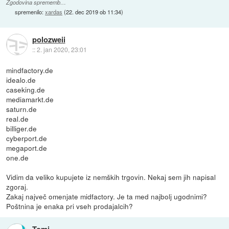
Zgodovina sprememb…
spremenilo:
xardas
(
22. dec 2019 ob 11:34
)
polozweii
::
2. jan 2020, 23:01
mindfactory.de
idealo.de
caseking.de
mediamarkt.de
saturn.de
real.de
billiger.de
cyberport.de
megaport.de
one.de
Vidim da veliko kupujete iz nemških trgovin. Nekaj sem jih napisal
zgoraj.
Zakaj največ omenjate midfactory. Je ta med najbolj ugodnimi?
Poštnina je enaka pri vseh prodajalcih?
Tomi