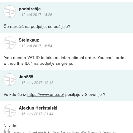
podstrešje
::
12. okt 2017, 14:26
Če naročiš na podjetje, še pošljejo?
Steinkauz
::
12. okt 2017, 18:54
"you need a VAT ID to take an international order. You can't order
withou this ID. " na podjetje še gre ja.
Jan555
::
16. nov 2017, 19:18
Ve kdo če iz
https://www.one.de/
pošiljajo v Slovenijo ?
Alexius Heristalski
::
16. nov 2017, 21:44
Ni videti:
Belgien, Frankreich, Italien, Luxemburg, Niederlande, Spanien: