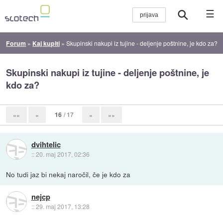
☰
Forum
»
Kaj kupiti
»
Skupinski nakupi iz tujine - deljenje poštnine, je kdo za?
Skupinski nakupi iz tujine - deljenje poštnine, je
kdo za?
16
/ 17
««
«
»
»»
dvihtelic
::
20. maj 2017, 02:36
No tudi jaz bi nekaj naročil, če je kdo za
nejcp
::
29. maj 2017, 13:28