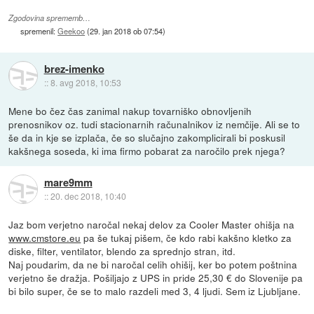
Zgodovina sprememb…
spremenil:
Geekoo
(
29. jan 2018 ob 07:54
)
brez-imenko
::
8. avg 2018, 10:53
Mene bo čez čas zanimal nakup tovarniško obnovljenih
prenosnikov oz. tudi stacionarnih računalnikov iz nemčije. Ali se to
še da in kje se izplača, če so slučajno zakomplicirali bi poskusil
kakšnega soseda, ki ima firmo pobarat za naročilo prek njega?
mare9mm
::
20. dec 2018, 10:40
Jaz bom verjetno naročal nekaj delov za Cooler Master ohišja na
www.cmstore.eu
pa še tukaj pišem, če kdo rabi kakšno kletko za
diske, filter, ventilator, blendo za sprednjo stran, itd.
Naj poudarim, da ne bi naročal celih ohišij, ker bo potem poštnina
verjetno še dražja. Pošiljajo z UPS in pride 25,30 € do Slovenije pa
bi bilo super, če se to malo razdeli med 3, 4 ljudi. Sem iz Ljubljane.