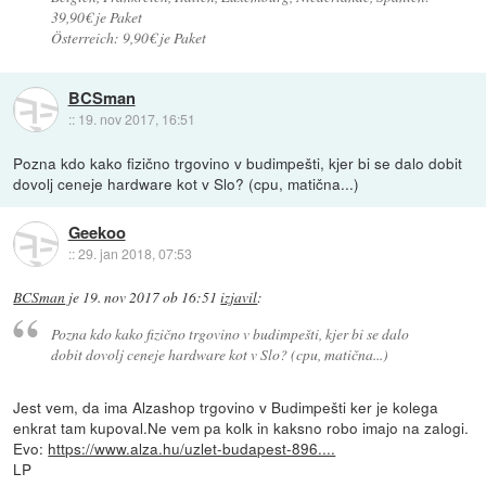
39,90€ je Paket
Österreich: 9,90€ je Paket
BCSman
::
19. nov 2017, 16:51
Pozna kdo kako fizično trgovino v budimpešti, kjer bi se dalo dobit
dovolj ceneje hardware kot v Slo? (cpu, matična...)
Geekoo
::
29. jan 2018, 07:53
BCSman
je
19. nov 2017 ob 16:51
izjavil
:
Pozna kdo kako fizično trgovino v budimpešti, kjer bi se dalo
dobit dovolj ceneje hardware kot v Slo? (cpu, matična...)
Jest vem, da ima Alzashop trgovino v Budimpešti ker je kolega
enkrat tam kupoval.Ne vem pa kolk in kaksno robo imajo na zalogi.
Evo:
https://www.alza.hu/uzlet-budapest-896....
LP