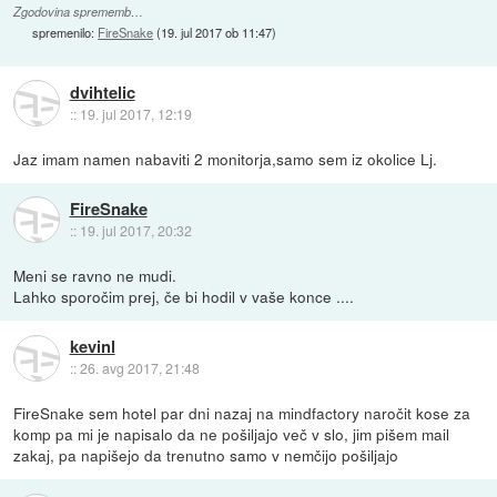
Zgodovina sprememb…
spremenilo:
FireSnake
(
19. jul 2017 ob 11:47
)
dvihtelic
::
19. jul 2017, 12:19
Jaz imam namen nabaviti 2 monitorja,samo sem iz okolice Lj.
FireSnake
::
19. jul 2017, 20:32
Meni se ravno ne mudi.
Lahko sporočim prej, če bi hodil v vaše konce ....
kevinl
::
26. avg 2017, 21:48
FireSnake sem hotel par dni nazaj na mindfactory naročit kose za
komp pa mi je napisalo da ne pošiljajo več v slo, jim pišem mail
zakaj, pa napišejo da trenutno samo v nemčijo pošiljajo