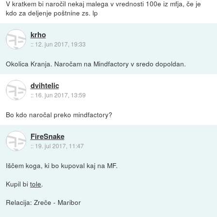
V kratkem bi naročil nekaj malega v vrednosti 100e iz mfja, če je
kdo za deljenje poštnine zs. lp
krho
::
12. jun 2017, 19:33
Okolica Kranja. Naročam na Mindfactory v sredo dopoldan.
dvihtelic
::
16. jun 2017, 13:59
Bo kdo naročal preko mindfactory?
FireSnake
::
19. jul 2017, 11:47
Iščem koga, ki bo kupoval kaj na MF.
Kupil bi
tole
.
Relacija: Zreče - Maribor