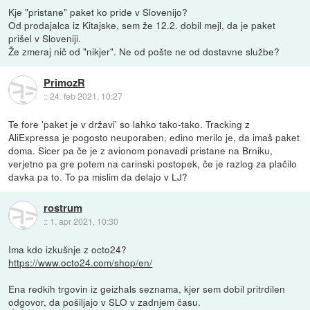
Kje "pristane" paket ko pride v Slovenijo?
Od prodajalca iz Kitajske, sem že 12.2. dobil mejl, da je paket
prišel v Sloveniji.
Že zmeraj nič od "nikjer". Ne od pošte ne od dostavne službe?
PrimozR
::
24. feb 2021, 10:27
Te fore 'paket je v državi' so lahko tako-tako. Tracking z
AliExpressa je pogosto neuporaben, edino merilo je, da imaš paket
doma. Sicer pa če je z avionom ponavadi pristane na Brniku,
verjetno pa gre potem na carinski postopek, če je razlog za plačilo
davka pa to. To pa mislim da delajo v LJ?
rostrum
::
1. apr 2021, 10:30
Ima kdo izkušnje z octo24?
https://www.octo24.com/shop/en/
Ena redkih trgovin iz geizhals seznama, kjer sem dobil pritrdilen
odgovor, da pošiljajo v SLO v zadnjem času.