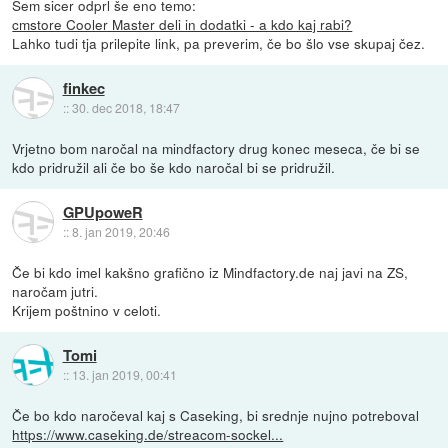
Sem sicer odprl še eno temo:
cmstore Cooler Master deli in dodatki - a kdo kaj rabi?
Lahko tudi tja prilepite link, pa preverim, če bo šlo vse skupaj čez.
finkec
::
30. dec 2018, 18:47
Vrjetno bom naročal na mindfactory drug konec meseca, če bi se
kdo pridružil ali če bo še kdo naročal bi se pridružil.
GPUpoweR
::
8. jan 2019, 20:46
Če bi kdo imel kakšno grafično iz Mindfactory.de naj javi na ZS,
naročam jutri.
Krijem poštnino v celoti.
Tomi
::
13. jan 2019, 00:41
Če bo kdo naročeval kaj s Caseking, bi srednje nujno potreboval
https://www.caseking.de/streacom-sockel...