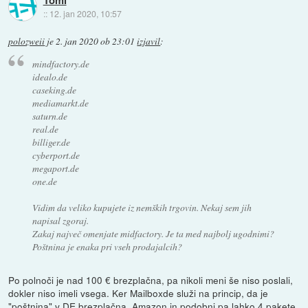
::
12. jan 2020, 10:57
polozweii
je
2. jan 2020 ob 23:01
izjavil
:
mindfactory.de
idealo.de
caseking.de
mediamarkt.de
saturn.de
real.de
billiger.de
cyberport.de
megaport.de
one.de
Vidim da veliko kupujete iz nemških trgovin. Nekaj sem jih
napisal zgoraj.
Zakaj največ omenjate midfactory. Je ta med najbolj ugodnimi?
Poštnina je enaka pri vseh prodajalcih?
Po polnoči je nad 100 € brezplačna, pa nikoli meni še niso poslali,
dokler niso imeli vsega. Ker Mailboxde služi na princip, da je
"poštnina" v DE brezplačna, Amazon in podobni pa lahko 4 pakete