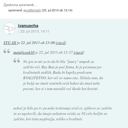
Zgodovina sprememb…
spremenil:
gruntfürmich
(
23. jul 2013 ob 13:14
)
ivanuscha
::
23. jul 2013, 14:11
STU-III
je
22. jul 2013 ob 23:00
izjavil
:
metuljceek10
je
22. jul 2013 ob 15:37
izjavil
:
Ne gre se mi za to da bi bla "fancy" ampak za
zaščito oči. Ray Ban je pač firma, ki je poznana po
kvalitetnih steklih. Rada bi kupila predvsem
KVALITETNO, ker oči so samo ene. Slišala sem, da
je bolje ne imeti sončnih očal kakor da imaš neke
poceni, ker si s tem narediš več škode kot koristi.
nekoč je bilo po tv-ju neko testiranje očal oz. njihove uv zaščite
in so ugotovili, da imajo nekatera očala za 3€ celo boljšo uv
zaščito, kot tista najdražja, toliko o kvaliteti.