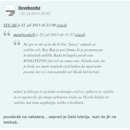
iloveboobz
::
22. jul 2013, 23:33
STU-III
je
22. jul 2013 ob 23:00
izjavil
:
metuljceek10
je
22. jul 2013 ob 15:37
izjavil
:
Ne gre se mi za to da bi bla "fancy" ampak za
zaščito oči. Ray Ban je pač firma, ki je poznana po
kvalitetnih steklih. Rada bi kupila predvsem
KVALITETNO, ker oči so samo ene. Slišala sem, da
je bolje ne imeti sončnih očal kakor da imaš neke
poceni, ker si s tem narediš več škode kot koristi.
nekoč je bilo po tv-ju neko testiranje očal oz. njihove uv zaščite
in so ugotovili, da imajo nekatera očala za 3€ celo boljšo uv
zaščito, kot tista najdražja, toliko o kvaliteti.
poudarek na nekatera... sepravi je čista loterija, razn če jih ne
tesitraš..