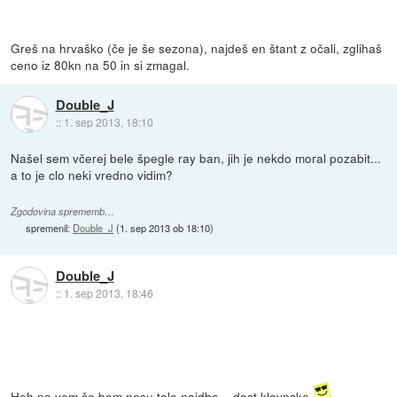
Greš na hrvaško (če je še sezona), najdeš en štant z očali, zglihaš
ceno iz 80kn na 50 in si zmagal.
Double_J
::
1. sep 2013, 18:10
Našel sem včerej bele špegle ray ban, jih je nekdo moral pozabit...
a to je clo neki vredno vidim?
Zgodovina sprememb…
spremenil:
Double_J
(
1. sep 2013 ob 18:10
)
Double_J
::
1. sep 2013, 18:46
Heh ne vem če bom nosu tole najdbo... dost klovnsko.