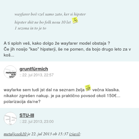
wayfarer boš vzel samo zato, ker si hipster
hipster shit ne bo folk nosu 10 let
1 sezona in to je to
A ti sploh veš, kako dolgo že wayfarer model obstaja ?
Če jih nosijo "kao" hipsterji, še ne pomen, da bojo drugo leto za v
koš...
gruntfürmich
::
22. jul 2013, 22:57
wayfarke sem tudi jst dal na seznam želja
večna klasika.
nikakor zgrešen nakup. je pa praktično povsod okoli 150€...
polarizacija da/ne?
STU-III
::
22. jul 2013, 23:00
metuljceek10
je
22. jul 2013 ob 15:37
izjavil
: