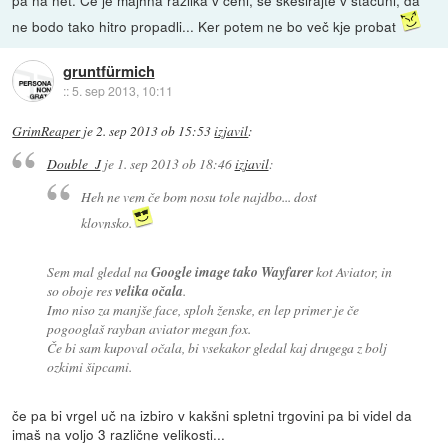
ne bodo tako hitro propadli... Ker potem ne bo več kje probat
gruntfürmich
::
5. sep 2013, 10:11
GrimReaper
je
2. sep 2013 ob 15:53
izjavil
:
Double_J
je
1. sep 2013 ob 18:46
izjavil
:
Heh ne vem če bom nosu tole najdbo... dost
klovnsko.
Sem mal gledal na
Google image tako Wayfarer
kot Aviator, in
so oboje res
velika očala
.
Imo niso za manjše face, sploh ženske, en lep primer je če
pogooglaš rayban aviator megan fox.
Če bi sam kupoval očala, bi vsekakor gledal kaj drugega z bolj
ozkimi šipcami.
če pa bi vrgel uč na izbiro v kakšni spletni trgovini pa bi videl da
imaš na voljo 3 različne velikosti...