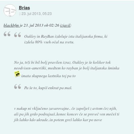
Brias
::
23. jul 2013, 05:23
blackbfm
je
23. jul 2013 ob 02:26
izjavil
:
Oakley in RayBan izdeluje ista italijanska firma, ki
izdela 80% vseh očal na svetu.
No ja, trži bi bil bolj pravilen izraz. Oakley je še kolikor tok
neodvisen-ameriški, medtem ko rayban je bolj italjanska šminka
imata skupnega lastnika toj pa to
Pa še to, kupiš enkrat pa maš.
v nakup ni vključeno zavarovajne.. če zapelješ z avtom čez njih,
ali pa jih grdo podrajsaš..konec koncev če se preveč ven mečeš ti
jih lahko kdo ukrade..in potem greš lahko kar po nove