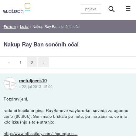
☰
Forum
»
Loža
»
Nakup Ray Ban sončnih očal
Nakup Ray Ban sončnih očal
«
1
2
»
metuljceek10
::
22. jul 2013, 15:00
Pozdravljeni,
rada bi kupila original RayBanove wayfarerke, seveda za ugodno
ceno (80,90€). Sem malo brskala po netu, pa me zanima, če ima
kdo izkušnjo s tole stranjo:
http://www.otticaitaly.com/it/categorie...