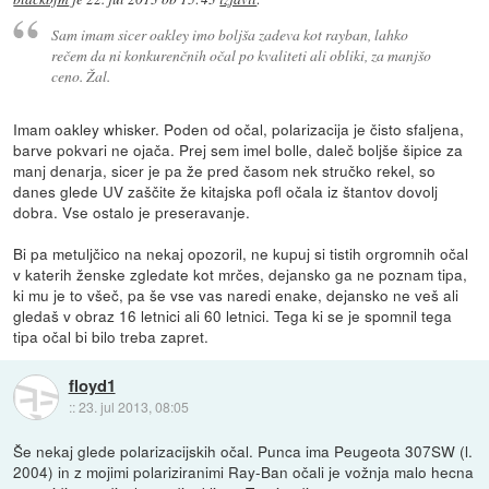
Sam imam sicer oakley imo boljša zadeva kot rayban, lahko
rečem da ni konkurenčnih očal po kvaliteti ali obliki, za manjšo
ceno. Žal.
Imam oakley whisker. Poden od očal, polarizacija je čisto sfaljena,
barve pokvari ne ojača. Prej sem imel bolle, daleč boljše šipice za
manj denarja, sicer je pa že pred časom nek stručko rekel, so
danes glede UV zaščite že kitajska pofl očala iz štantov dovolj
dobra. Vse ostalo je preseravanje.
Bi pa metuljčico na nekaj opozoril, ne kupuj si tistih orgromnih očal
v katerih ženske zgledate kot mrčes, dejansko ga ne poznam tipa,
ki mu je to všeč, pa še vse vas naredi enake, dejansko ne veš ali
gledaš v obraz 16 letnici ali 60 letnici. Tega ki se je spomnil tega
tipa očal bi bilo treba zapret.
floyd1
::
23. jul 2013, 08:05
Še nekaj glede polarizacijskih očal. Punca ima Peugeota 307SW (l.
2004) in z mojimi polariziranimi Ray-Ban očali je vožnja malo hecna