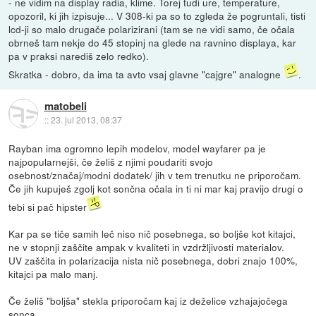
- ne vidim na display radia, klime. Torej tudi ure, temperature,
opozoril, ki jih izpisuje... V 308-ki pa so to zgleda že pogruntali, tisti
lcd-ji so malo drugače polarizirani (tam se ne vidi samo, če očala
obrneš tam nekje do 45 stopinj na glede na ravnino displaya, kar
pa v praksi narediš zelo redko).
Skratka - dobro, da ima ta avto vsaj glavne "cajgre" analogne
.
matobeli
::
23. jul 2013, 08:37
Rayban ima ogromno lepih modelov, model wayfarer pa je
najpopularnejši, če želiš z njimi poudariti svojo
osebnost/značaj/modni dodatek/ jih v tem trenutku ne priporočam.
Če jih kupuješ zgolj kot sončna očala in ti ni mar kaj pravijo drugi o
tebi si pač hipster
Kar pa se tiče samih leč niso nič posebnega, so boljše kot kitajci,
ne v stopnji zaščite ampak v kvaliteti in vzdržljivosti materialov.
UV zaščita in polarizacija nista nič posebnega, dobri znajo 100%,
kitajci pa malo manj.
Če želiš "boljša" stekla priporočam kaj iz deželice vzhajajočega
sonca.