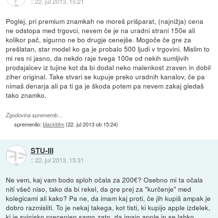
::
22. jul 2013, 15:21
Poglej, pri premium znamkah ne moreš prišparat, (najnižja) cena
ne odstopa med trgovci, nevem če je na uradni strani 150e ali
kolikor pač, sigurno ne bo drugje cenejše. Mogoče če gre za
prešlatan, star model ko ga je probalo 500 ljudi v trgovini. Mislim to
mi res ni jasno, da nekdo raje tvega 100e od nekih sumljivih
prodajalcev iz tujine kot da bi dodal neko malenkost zraven in dobil
ziher original. Take stvari se kupuje preko uradnih kanalov, če pa
nimaš denarja ali pa ti ga je škoda potem pa nevem zakaj gledaš
tako znamko.
Zgodovina sprememb…
spremenilo:
blackbfm
(
22. jul 2013 ob 15:24
)
STU-III
::
22. jul 2013, 15:31
Ne vem, kaj vam bodo sploh očala za 200€? Osebno mi ta očala
niti všeč niso, tako da bi rekel, da gre prej za "kurčenje" med
kolegicami ali kako? Pa ne, da imam kaj proti, če jih kupiš ampak je
dobro razmisliti. To je nekaj takega, kot tisti, ki kupijo apple izdelek,
ki je svinjsko precenjen samo zato, da imajo apple in se lahko