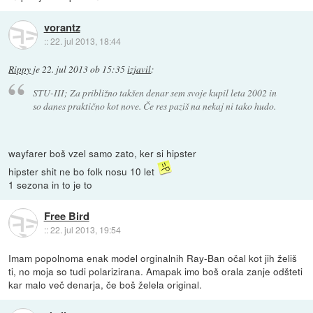
vorantz
::
22. jul 2013, 18:44
Rippy
je
22. jul 2013 ob 15:35
izjavil
:
STU-III; Za približno takšen denar sem svoje kupil leta 2002 in
so danes praktično kot nove. Če res paziš na nekaj ni tako hudo.
wayfarer boš vzel samo zato, ker si hipster
hipster shit ne bo folk nosu 10 let
1 sezona in to je to
Free Bird
::
22. jul 2013, 19:54
Imam popolnoma enak model orginalnih Ray-Ban očal kot jih želiš
ti, no moja so tudi polarizirana. Amapak imo boš orala zanje odšteti
kar malo več denarja, če boš želela original.