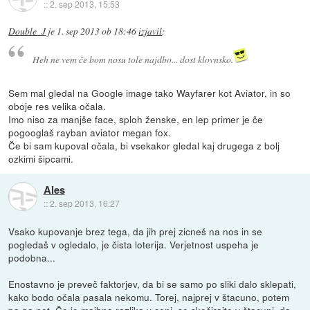
::
2. sep 2013, 15:53
Double_J
je
1. sep 2013 ob 18:46
izjavil
:
Heh ne vem če bom nosu tole najdbo... dost klovnsko.
Sem mal gledal na Google image tako Wayfarer kot Aviator, in so
oboje res velika očala.
Imo niso za manjše face, sploh ženske, en lep primer je če
pogooglaš rayban aviator megan fox.
Če bi sam kupoval očala, bi vsekakor gledal kaj drugega z bolj
ozkimi šipcami.
Ales
::
2. sep 2013, 16:27
Vsako kupovanje brez tega, da jih prej zicneš na nos in se
pogledaš v ogledalo, je čista loterija. Verjetnost uspeha je
podobna...
Enostavno je preveč faktorjev, da bi se samo po sliki dalo sklepati,
kako bodo očala pasala nekomu. Torej, najprej v štacuno, potem
pa na net. Če je majhna razlika v ceni, se skeširajte v štacuni, da