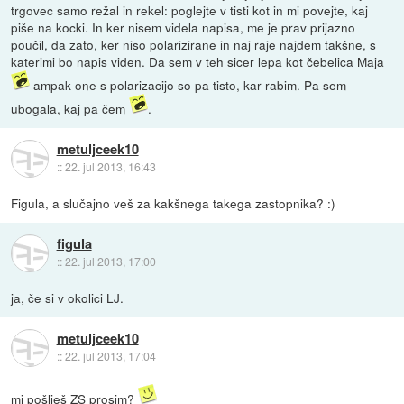
trgovec samo režal in rekel: poglejte v tisti kot in mi povejte, kaj
piše na kocki. In ker nisem videla napisa, me je prav prijazno
poučil, da zato, ker niso polarizirane in naj raje najdem takšne, s
katerimi bo napis viden. Da sem v teh sicer lepa kot čebelica Maja
ampak one s polarizacijo so pa tisto, kar rabim. Pa sem
ubogala, kaj pa čem
.
metuljceek10
::
22. jul 2013, 16:43
Figula, a slučajno veš za kakšnega takega zastopnika? :)
figula
::
22. jul 2013, 17:00
ja, če si v okolici LJ.
metuljceek10
::
22. jul 2013, 17:04
mi pošlješ ZS prosim?