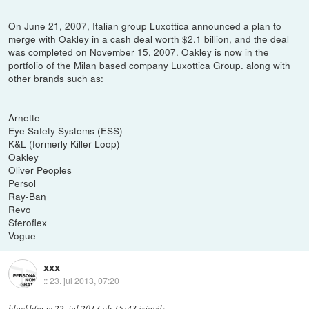
On June 21, 2007, Italian group Luxottica announced a plan to
merge with Oakley in a cash deal worth $2.1 billion, and the deal
was completed on November 15, 2007. Oakley is now in the
portfolio of the Milan based company Luxottica Group. along with
other brands such as:
Arnette
Eye Safety Systems (ESS)
K&L (formerly Killer Loop)
Oakley
Oliver Peoples
Persol
Ray-Ban
Revo
Sferoflex
Vogue
xxx
::
23. jul 2013, 07:20
blackbfm
je
22. jul 2013 ob 15:43
izjavil
: