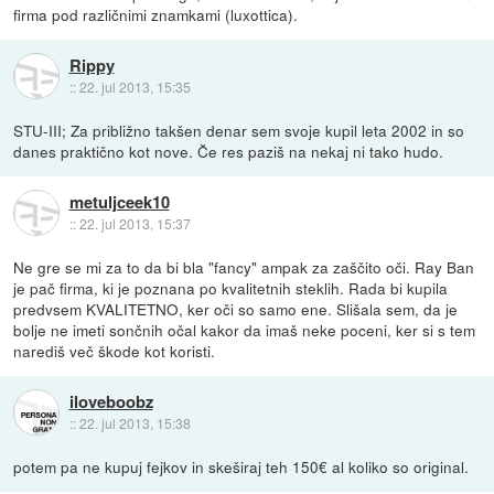
firma pod različnimi znamkami (luxottica).
Rippy
::
22. jul 2013, 15:35
STU-III; Za približno takšen denar sem svoje kupil leta 2002 in so
danes praktično kot nove. Če res paziš na nekaj ni tako hudo.
metuljceek10
::
22. jul 2013, 15:37
Ne gre se mi za to da bi bla "fancy" ampak za zaščito oči. Ray Ban
je pač firma, ki je poznana po kvalitetnih steklih. Rada bi kupila
predvsem KVALITETNO, ker oči so samo ene. Slišala sem, da je
bolje ne imeti sončnih očal kakor da imaš neke poceni, ker si s tem
narediš več škode kot koristi.
iloveboobz
::
22. jul 2013, 15:38
potem pa ne kupuj fejkov in skeširaj teh 150€ al koliko so original.