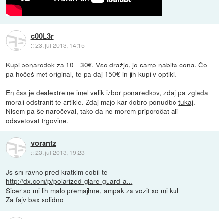
c00L3r
::
23. jul 2013, 14:15
Kupi ponaredek za 10 - 30€. Vse dražje, je samo nabita cena. Če
pa hočeš met original, te pa daj 150€ in jih kupi v optiki.
En čas je dealextreme imel velik izbor ponaredkov, zdaj pa zgleda
morali odstranit te artikle. Zdaj majo kar dobro ponudbo
tukaj
.
Nisem pa še naročeval, tako da ne morem priporočat ali
odsvetovat trgovine.
vorantz
::
23. jul 2013, 19:23
Js sm ravno pred kratkim dobil te
http://dx.com/p/polarized-glare-guard-a...
Sicer so mi lih malo premajhne, ampak za vozit so mi kul
Za fajv bax solidno