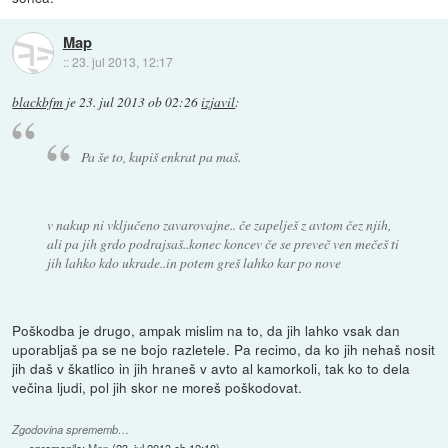
Map
::
23. jul 2013, 12:17
blackbfm
je
23. jul 2013 ob 02:26
izjavil
:
Pa še to, kupiš enkrat pa maš.
v nakup ni vključeno zavarovajne.. če zapelješ z avtom čez njih,
ali pa jih grdo podrajsaš..konec koncev če se preveč ven mečeš ti
jih lahko kdo ukrade..in potem greš lahko kar po nove
Poškodba je drugo, ampak mislim na to, da jih lahko vsak dan
uporabljaš pa se ne bojo razletele. Pa recimo, da ko jih nehaš nosit
jih daš v škatlico in jih hraneš v avto al kamorkoli, tak ko to dela
večina ljudi, pol jih skor ne moreš poškodovat.
Zgodovina sprememb…
spremenilo:
Map
(
23. jul 2013 ob 12:18
)