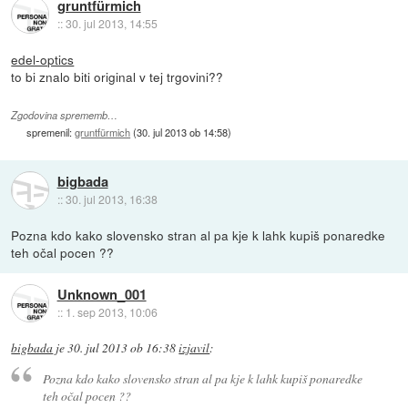
gruntfürmich
::
30. jul 2013, 14:55
edel-optics
to bi znalo biti original v tej trgovini??
Zgodovina sprememb…
spremenil:
gruntfürmich
(
30. jul 2013 ob 14:58
)
bigbada
::
30. jul 2013, 16:38
Pozna kdo kako slovensko stran al pa kje k lahk kupiš ponaredke
teh očal pocen ??
Unknown_001
::
1. sep 2013, 10:06
bigbada
je
30. jul 2013 ob 16:38
izjavil
:
Pozna kdo kako slovensko stran al pa kje k lahk kupiš ponaredke
teh očal pocen ??