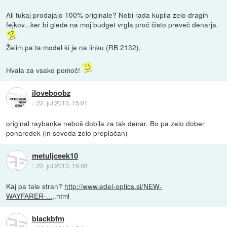
Ali tukaj prodajajo 100% originale? Nebi rada kupila zelo dragih
fejkov...ker bi glede na moj budget vrgla proč čisto preveč denarja.
Želim pa ta model ki je na linku (RB 2132).
Hvala za vsako pomoč!
iloveboobz
::
22. jul 2013, 15:01
original raybanke neboš dobila za tak denar. Bo pa zelo dober
ponaredek (in seveda zelo preplačan)
metuljceek10
::
22. jul 2013, 15:08
Kaj pa tale stran?
http://www.edel-optics.si/NEW-
WAYFARER-...
,.html
blackbfm