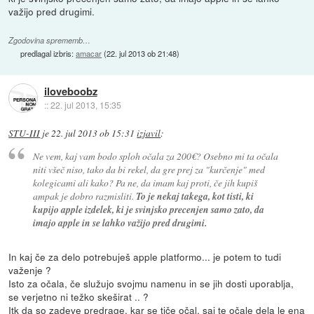
važijo pred drugimi.
Zgodovina sprememb…
predlagal izbris:
amacar
(
22. jul 2013 ob 21:48
)
iloveboobz
::
22. jul 2013, 15:35
STU-III
je
22. jul 2013 ob 15:31
izjavil
:
Ne vem, kaj vam bodo sploh očala za 200€? Osebno mi ta očala
niti všeč niso, tako da bi rekel, da gre prej za "kurčenje" med
kolegicami ali kako? Pa ne, da imam kaj proti, če jih kupiš
ampak je dobro razmisliti.
To je nekaj takega, kot tisti, ki
kupijo apple izdelek, ki je svinjsko precenjen samo zato, da
imajo apple in se lahko važijo pred drugimi.
In kaj če za delo potrebuješ apple platformo... je potem to tudi
važenje ?
Isto za očala, če služujo svojmu namenu in se jih dosti uporablja,
se verjetno ni težko skeširat .. ?
Itk da so zadeve predrage, kar se tiče očal, saj te očale dela le ena