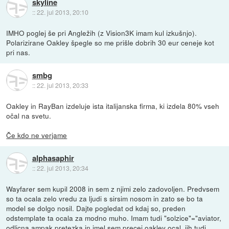
skyline
::
22. jul 2013, 20:10
IMHO poglej še pri Angležih (z Vision3K imam kul izkušnjo).
Polarizirane Oakley špegle so me prišle dobrih 30 eur ceneje kot
pri nas.
smbg
::
22. jul 2013, 20:33
Oakley in RayBan izdeluje ista italijanska firma, ki izdela 80% vseh
očal na svetu.
Če kdo ne verjame
alphasaphir
::
22. jul 2013, 20:34
Wayfarer sem kupil 2008 in sem z njimi zelo zadovoljen. Predvsem
so ta ocala zelo vredu za ljudi s sirsim nosom in zato se bo ta
model se dolgo nosil. Dajte pogledat od kdaj so, preden
odstemplate ta ocala za modno muho. Imam tudi "solzice"="aviator,
odlicna ampak pretezka in imel sem precej oakley ocal, jih tudi