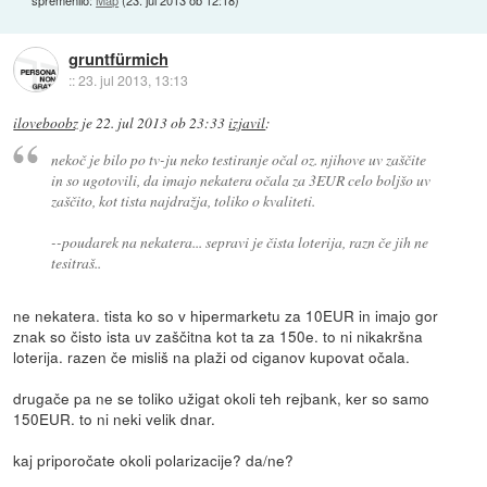
gruntfürmich
::
23. jul 2013, 13:13
iloveboobz
je
22. jul 2013 ob 23:33
izjavil
:
nekoč je bilo po tv-ju neko testiranje očal oz. njihove uv zaščite
in so ugotovili, da imajo nekatera očala za 3EUR celo boljšo uv
zaščito, kot tista najdražja, toliko o kvaliteti.
--poudarek na nekatera... sepravi je čista loterija, razn če jih ne
tesitraš..
ne nekatera. tista ko so v hipermarketu za 10EUR in imajo gor
znak so čisto ista uv zaščitna kot ta za 150e. to ni nikakršna
loterija. razen če misliš na plaži od ciganov kupovat očala.
drugače pa ne se toliko užigat okoli teh rejbank, ker so samo
150EUR. to ni neki velik dnar.
kaj priporočate okoli polarizacije? da/ne?