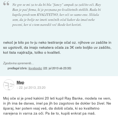
Ne gre se mi za to da bi bla "fancy" ampak za zaščito oči. Ray
Ban je pač firma, ki je poznana po kvalitetnih steklih. Rada bi
kupila predvsem KVALITETNO, ker oči so samo ene. Slišala
sem, da je bolje ne imeti sončnih očal kakor da imaš neke
poceni, ker si s tem narediš več škode kot koristi.
nekoč je bilo po tv-ju neko testiranje očal oz. njihove uv zaščite in
so ugotovili, da imajo nekatera očala za 3€ celo boljšo uv zaščito,
kot tista najdražja, toliko o kvaliteti.
Zgodovina sprememb…
predlagal izbris:
iloveboobz
(
22. jul 2013 ob 23:33
)
Map
::
22. jul 2013, 23:20
Moj oče si je pred kakimi 20 leti kupil Ray Banke, modela ne vem,
in jih ima še danes, imel pa jih bo zagotovo še dokler bo živel. Ne
šparaj, ker potem vsaj veš, da dobiš očala, ki so kvalitetno
narejena in varna za oči. Pa še to, kupiš enkrat pa maš.