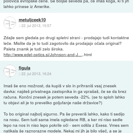
polovica evropske cene. Še boljše seveda pa, če imaš koga, ki ti jih
lahko prinese iz Amerike.
metuljceek10
::
22. jul 2013, 15:57
Zdajle sem gledala po drugi spletni strani - prodajajo tudi kontaktne
leče. Mislite da je to tudi zagotovilo da prodajajo očala original?
Paleta znamk je tudi zelo široka.
http://www.edel-optics.si/Johnson-and-J...
,.html
figula
::
22. jul 2013, 16:24
Imaš še eno možnost, da kupiš v slo in prihraniš vsaj znesek
davka: najdeš privatnega zastopnika in ga vprašaš, če se da brez
računa. Končni znesek je potem seveda -22%. (se to sploh lahko
tu objavi ali je to preveliko goljufanje naše državice?)
To bo original najbolj sigurno. Pa še preveriš lahko, kako ti sedijo
na nosu. Sem tudi sama imela ogledane RB, a ker mi niso sedle
lepo na nos in niso lepo pokrile oči - sem odšla z Exess. Vmes sem
natikala še raznorazne modele. Nekaj mi jih je bilo všeč, a se je