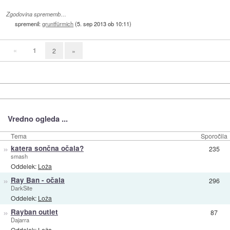
Zgodovina sprememb…
spremenil:
gruntfürmich
(
5. sep 2013 ob 10:11
)
«
1
2
»
Vredno ogleda ...
Tema
Sporočila
»
katera sončna očala?
235
smash
Oddelek:
Loža
»
Ray Ban - očala
296
DarkSite
Oddelek:
Loža
»
Rayban outlet
87
Dajarra
Oddelek:
Loža