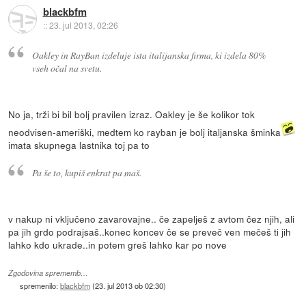
blackbfm
::
23. jul 2013, 02:26
Oakley in RayBan izdeluje ista italijanska firma, ki izdela 80%
vseh očal na svetu.
No ja, trži bi bil bolj pravilen izraz. Oakley je še kolikor tok
neodvisen-ameriški, medtem ko rayban je bolj italjanska šminka
imata skupnega lastnika toj pa to
Pa še to, kupiš enkrat pa maš.
v nakup ni vključeno zavarovajne.. če zapelješ z avtom čez njih, ali
pa jih grdo podrajsaš..konec koncev če se preveč ven mečeš ti jih
lahko kdo ukrade..in potem greš lahko kar po nove
Zgodovina sprememb…
spremenilo:
blackbfm
(
23. jul 2013 ob 02:30
)