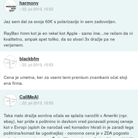
harmony
::
22. jul 2013, 15:52
Jaz sem dal za svoja 60€ s polarizacijo in sem zadovoljen.
RayBan hmm kot je en rekel kot Apple - samo ime...ne rečem da ni
kvalitetno, ampak spet toliko, da so stvari 3x dražje pa ne
verjamem.
blackbfm
::
22. jul 2013, 15:53
Cena je umetna, ker za vsemi temi premium znamkami očal stoji
ena firma.
CallMeAl
::
22. jul 2013, 15:53
Taka malo dražja sončna očala se splača naročiti v Ameriki (npr.
ebay), ker pride s poštnino in davkom vred ponavadi precej ceneje
kot v Evropi (sploh če naročaš več komadov hkrati in je zaradi tega
poštnina/komad še ugodnejša) - osnovna cena je v ZDA pogosto