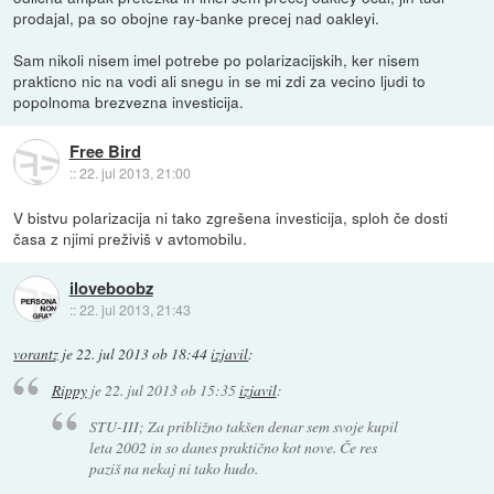
prodajal, pa so obojne ray-banke precej nad oakleyi.
Sam nikoli nisem imel potrebe po polarizacijskih, ker nisem
prakticno nic na vodi ali snegu in se mi zdi za vecino ljudi to
popolnoma brezvezna investicija.
Free Bird
::
22. jul 2013, 21:00
V bistvu polarizacija ni tako zgrešena investicija, sploh če dosti
časa z njimi preživiš v avtomobilu.
iloveboobz
::
22. jul 2013, 21:43
vorantz
je
22. jul 2013 ob 18:44
izjavil
:
Rippy
je
22. jul 2013 ob 15:35
izjavil
:
STU-III; Za približno takšen denar sem svoje kupil
leta 2002 in so danes praktično kot nove. Če res
paziš na nekaj ni tako hudo.