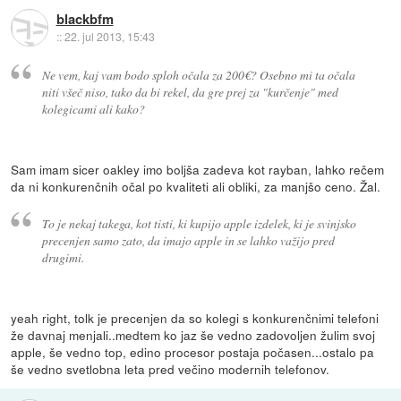
blackbfm
::
22. jul 2013, 15:43
Ne vem, kaj vam bodo sploh očala za 200€? Osebno mi ta očala
niti všeč niso, tako da bi rekel, da gre prej za "kurčenje" med
kolegicami ali kako?
Sam imam sicer oakley imo boljša zadeva kot rayban, lahko rečem
da ni konkurenčnih očal po kvaliteti ali obliki, za manjšo ceno. Žal.
To je nekaj takega, kot tisti, ki kupijo apple izdelek, ki je svinjsko
precenjen samo zato, da imajo apple in se lahko važijo pred
drugimi.
yeah right, tolk je precenjen da so kolegi s konkurenčnimi telefoni
že davnaj menjali..medtem ko jaz še vedno zadovoljen žulim svoj
apple, še vedno top, edino procesor postaja počasen...ostalo pa
še vedno svetlobna leta pred večino modernih telefonov.