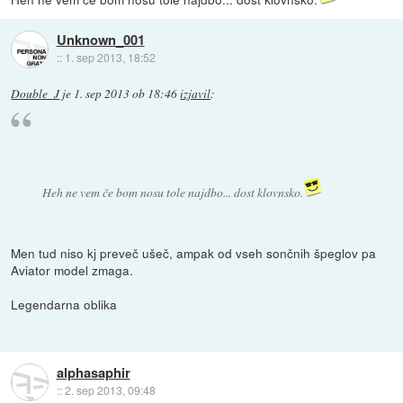
Unknown_001
::
1. sep 2013, 18:52
Double_J
je
1. sep 2013 ob 18:46
izjavil
:
Heh ne vem če bom nosu tole najdbo... dost klovnsko.
Men tud niso kj preveč ušeč, ampak od vseh sončnih špeglov pa
Aviator model zmaga.
Legendarna oblika
alphasaphir
::
2. sep 2013, 09:48