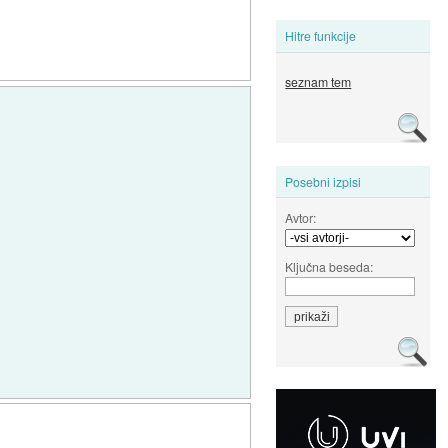
Hitre funkcije
seznam tem
Posebni izpisi
Avtor:
Ključna beseda: