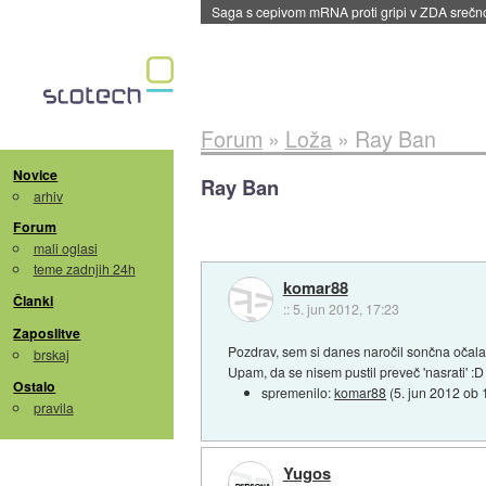
BMW v vozilih začel predvajati reklame
::
dane
Forum
»
Loža
»
Ray Ban
Novice
Ray Ban
arhiv
Forum
mali oglasi
teme zadnjih 24h
komar88
Članki
::
5. jun 2012, 17:23
Zaposlitve
Pozdrav, sem si danes naročil sončna očal
brskaj
Upam, da se nisem pustil preveč 'nasrati' :D
Ostalo
spremenilo:
komar88
(
5. jun 2012 ob 
pravila
Yugos