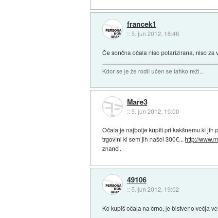
francek1
::
5. jun 2012, 18:46
Če sončna očala niso polarizirana, niso za v
Kdor se je že rodil učen se lahko reži...
Mare3
::
5. jun 2012, 19:00
Očala je najbolje kupiti pri kakšnemu ki jih
trgovini ki sem jih našel 300€...
http://www.m
znanci.
49106
::
5. jun 2012, 19:02
Ko kupiš očala na črno, je bistveno večja ve