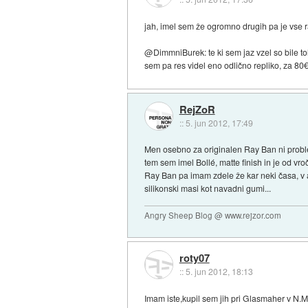
jah, imel sem že ogromno drugih pa je vse r
@DimmniBurek: te ki sem jaz vzel so bile tol
sem pa res videl eno odlično repliko, za 80€
RejZoR
::
5. jun 2012, 17:49
Men osebno za originalen Ray Ban ni proble
tem sem imel Bollé, matte finish in je od vroč
Ray Ban pa imam zdele že kar neki časa, v a
silikonski masi kot navadni gumi...
Angry Sheep Blog @ www.rejzor.com
roty07
::
5. jun 2012, 18:13
Imam iste,kupil sem jih pri Glasmaher v N.M.