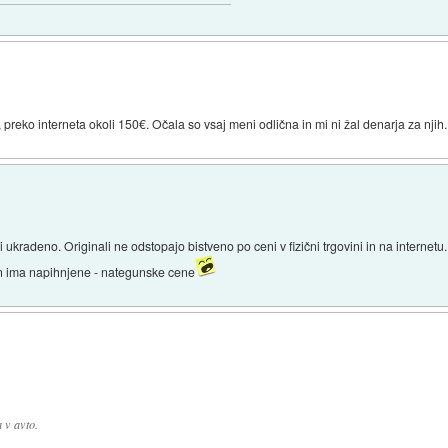
 preko interneta okoli 150€. Očala so vsaj meni odlična in mi ni žal denarja za njih.
 ukradeno. Originali ne odstopajo bistveno po ceni v fizični trgovini in na internetu.
in ima napihnjene - nategunske cene
 v avto.