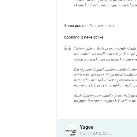
ekrančkih v avtu, na navigaciji, na telefonu
Samo pod določenim kotom ;)
Kopirano iz neke optike:
Večina ljudi misli da je pri sončnih oča
pomembna saj škodljivim UV žarkom prepr
vsaka očala tako korekcijska, kot tudi sonč
Zakaj potem kupiti kvalitetna očala če i
očala vaše oči sicer ščitijo pred škodljivi
materialov in niso kvalitetno površinsko o
naprimer efekt prizem, ki lahko v najhuj
Naslednja pogosta napaka je pri življenjsk
trajanja. Naprimer stopnja UV zaščite pri n
Yugos
::
5. jun 2012, 23:55