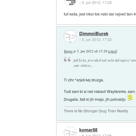
::
5. jun 2012, 17:29
full keša, jest nikol tok nebi dal največ tam 
DimmniBurek
::
5. jun 2012, 17:32
Yugos
je
5. jun 2012 ob 17:29
izjavil
:
full keša, jest nikol tok nebi dal največ t
zate sitnica...
Ti zihr *erješ kej druzga.
Tudi sam bi si rad nabavil Wayfarerke, sam
Drugače, tisti ki jih imajo, jih pohvalijo
There Is No Stronger Drug Than Reality
komar88
::
5. jun 2012, 17:36