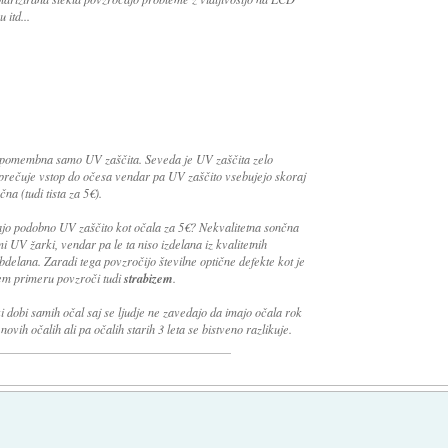
 itd...
lih pomembna samo UV zaščita. Seveda je UV zaščita zelo
ečuje vstop do očesa vendar pa UV zaščito vsebujejo skoraj
na (tudi tista za 5€).
majo podobno UV zaščito kot očala za 5€? Nekvalitetna sončna
mi UV žarki, vendar pa le ta niso izdelana iz kvalitetnih
bdelana. Zaradi tega povzročijo številne optične defekte kot je
šem primeru povzroči tudi
strabizem
.
i dobi samih očal saj se ljudje ne zavedajo da imajo očala rok
ovih očalih ali pa očalih starih 3 leta se bistveno razlikuje.