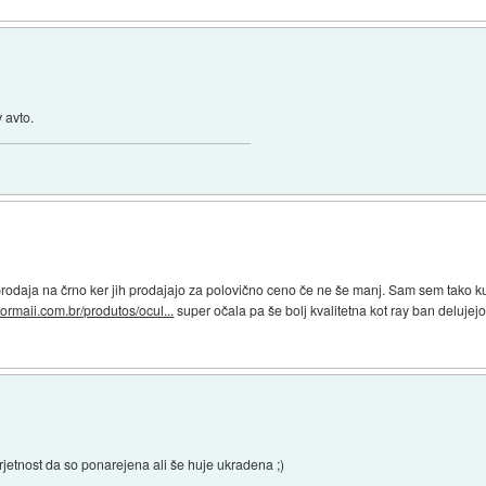
 avto.
 prodaja na črno ker jih prodajajo za polovično ceno če ne še manj. Sam sem tako kup
ormaii.com.br/produtos/ocul...
super očala pa še bolj kvalitetna kot ray ban delujejo
rjetnost da so ponarejena ali še huje ukradena ;)