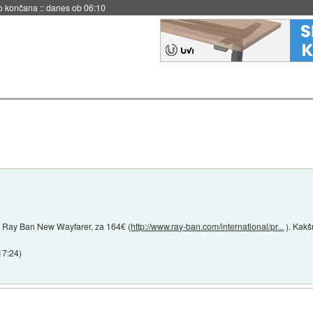
s ob 06:09
a Ray Ban New Wayfarer, za 164€ (
http://www.ray-ban.com/international/pr...
). Kakš
17:24
)