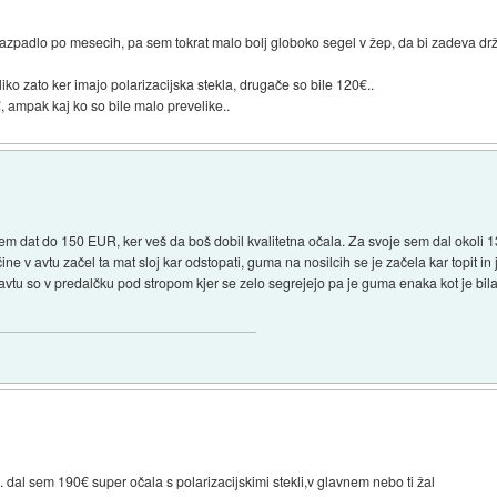
azpadlo po mesecih, pa sem tokrat malo bolj globoko segel v žep, da bi zadeva drž
iko zato ker imajo polarizacijska stekla, drugače so bile 120€..
, ampak kaj ko so bile malo prevelike..
m dat do 150 EUR, ker veš da boš dobil kvalitetna očala. Za svoje sem dal okoli
ine v avtu začel ta mat sloj kar odstopati, guma na nosilcih se je začela kar topit in j
vtu so v predalčku pod stropom kjer se zelo segrejejo pa je guma enaka kot je bil
 dal sem 190€ super očala s polarizacijskimi stekli,v glavnem nebo ti žal