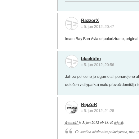
RazzorX
::
5. jun 2012, 20:47
Imam Ray Ban Aviator polarizirane, original,
blackbfm
::
5. jun 2012, 20:56
Jah za pol cene je sigurno ali ponarejeno ali
določen v cityparku) malo preveč domišlja 
RejZoR
::
5. jun 2012, 21:28
francek1
je
5. jun 2012 ob 18:46
izjavil
:
Če sončna očala niso polarizirana, niso za