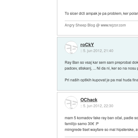
To sicer drži ampak je pa problem, ker polari
Angry Sheep Blog @ www.rejzor.com
roCkY
::
5. jun 2012, 21:40
Ray Ban so vsaj kar sem sam preprobal dokaj 
padcev, stiskanj, ... Ni da ni, ker so na nos
Pri naših optikih kupovat je pa mal huda fi
OChack
::
5. jun 2012, 22:30
mam 5 komadov fake ray ban očal, padle so m
familijo samo 30€ :P
mimgrede tiset wayfare so mal hipsterske, a