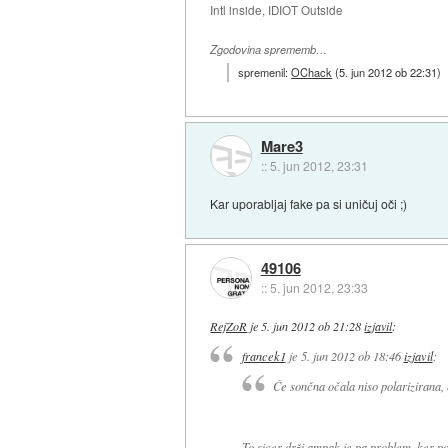
Intl inside, IDIOT Outside
Zgodovina sprememb…
spremenil:
OChack
(
5. jun 2012 ob 22:31
)
Mare3
::
5. jun 2012, 23:31
Kar uporabljaj fake pa si uničuj oči ;)
49106
::
5. jun 2012, 23:33
RejZoR
je
5. jun 2012 ob 21:28
izjavil
:
francek1
je
5. jun 2012 ob 18:46
izjavil
:
Če sončna očala niso polarizirana, 
To sicer drži ampak je pa problem, ker po