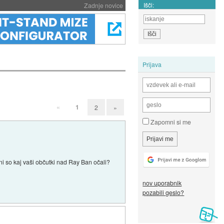
Išči:
Zadnje novice
Prijava
«
1
2
»
Zapomni si me
ni so kaj vaši občutki nad Ray Ban očali?
nov uporabnik
pozabili geslo?