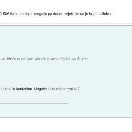
40-50€ če so res lepe, mogoče pa denar *erješ, tko da je to zate sitnica...
am 40-50€ če so res lepe, mogoče pa denar *erješ, tko da je to
 je cena kr konkretna. Mogoče kaka dobra replika?