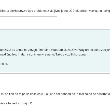
zirana stekla povzročajo probleme z vidljivostjo na LCD ekrančkih v avtu, na navigaci
OK. 2 do 3 leta mi zdržijo. Trenutno v uporabi 3. zložliva Wayfarer s polarizacijsk
u praktično leto in dan v sončnem vremenu. Tako v vozilih kot zunaj.
nančno.
i po tleh pa to pa še kr so cele :) ok ene sm pohodu pa je mal šajba se odškrbnla, 
viator še vedno rulajo :D