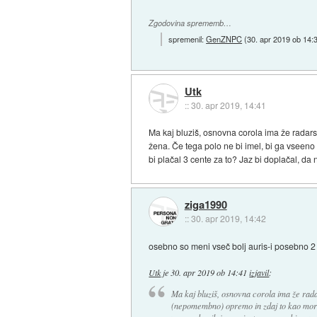
Zgodovina sprememb…
spremenil:
GenZNPC
(
30. apr 2019 ob 14:
Utk
::
30. apr 2019, 14:41
Ma kaj bluziš, osnovna corola ima že radars
žena. Če tega polo ne bi imel, bi ga vseen
bi plačal 3 cente za to? Jaz bi doplačal, da
ziga1990
::
30. apr 2019, 14:42
osebno so meni vseč bolj auris-i posebno 2
Utk
je
30. apr 2019 ob 14:41
izjavil
:
Ma kaj bluziš, osnovna corola ima že rada
(nepomembno) opremo in zdaj to kao moraš 