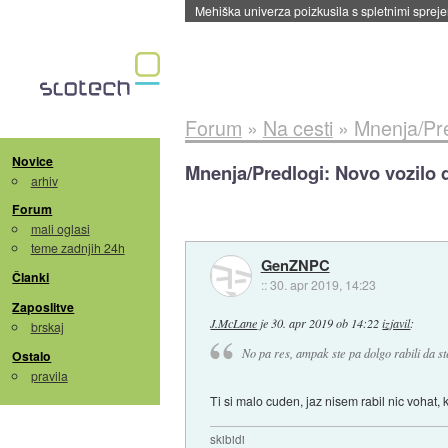
Evropska vesoljska agencija razvija svojo rak
Forum
»
Na cesti
»
Mnenja/Pre
Novice
Mnenja/Predlogi: Novo vozilo 
arhiv
Forum
mali oglasi
teme zadnjih 24h
GenZNPC
Članki
::
30. apr 2019, 14:23
Zaposlitve
J.McLane
je
30. apr 2019 ob 14:22
izjavil
:
brskaj
No pa res, ampak ste pa dolgo rabili da st
Ostalo
pravila
Ti si malo cuden, jaz nisem rabil nic vohat, 
skibidi