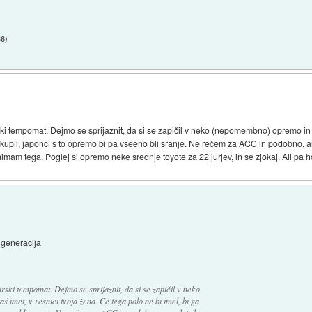
36
)
ki tempomat. Dejmo se sprijaznit, da si se zapičil v neko (nepomembno) opremo in z
o kupil, japonci s to opremo bi pa vseeno bli sranje. Ne rečem za ACC in podobno,
 nimam tega. Poglej si opremo neke srednje toyote za 22 jurjev, in se zjokaj. Ali pa 
 generacija
rski tempomat. Dejmo se sprijaznit, da si se zapičil v neko
imet, v resnici tvoja žena. Če tega polo ne bi imel, bi ga