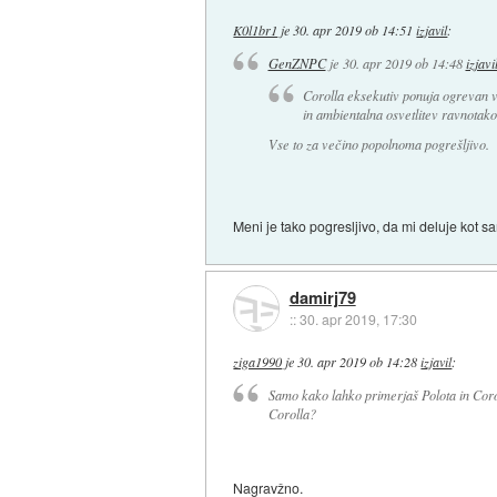
K0l1br1
je
30. apr 2019 ob 14:51
izjavil
:
GenZNPC
je
30. apr 2019 ob 14:48
izjavi
Corolla eksekutiv ponuja ogrevan vo
in ambientalna osvetlitev ravnotako
Vse to za večino popolnoma pogrešljivo.
Meni je tako pogresljivo, da mi deluje kot 
damirj79
::
30. apr 2019, 17:30
ziga1990
je
30. apr 2019 ob 14:28
izjavil
:
Samo kako lahko primerjaš Polota in Corol
Corolla?
Nagravžno.