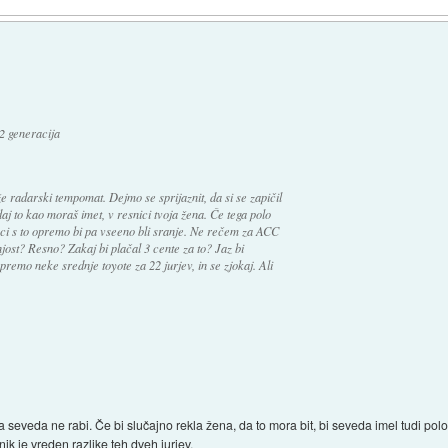
2 generacija
e radarski tempomat. Dejmo se sprijaznit, da si se zapičil
 to kao moraš imet, v resnici tvoja žena. Če tega polo
onci s to opremo bi pa vseeno bli sranje. Ne rečem za ACC
ost? Resno? Zakaj bi plačal 3 cente za to? Jaz bi
premo neke srednje toyote za 22 jurjev, in se zjokaj. Ali
 seveda ne rabi. Če bi slučajno rekla žena, da to mora bit, bi seveda imel tudi polo,
k je vreden razlike teh dveh jurjev.