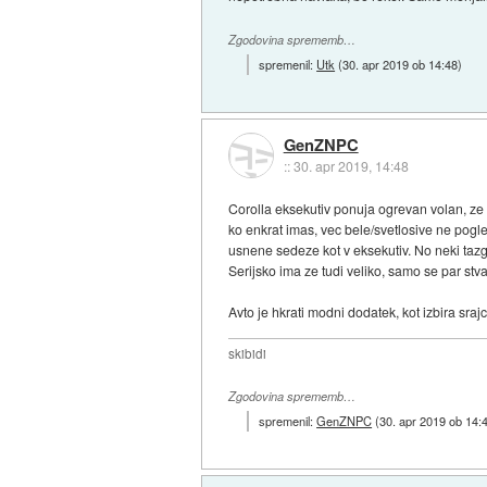
Zgodovina sprememb…
spremenil:
Utk
(
30. apr 2019 ob 14:48
)
GenZNPC
::
30. apr 2019, 14:48
Corolla eksekutiv ponuja ogrevan volan, ze 
ko enkrat imas, vec bele/svetlosive ne pogle
usnene sedeze kot v eksekutiv. No neki tazga
Serijsko ima ze tudi veliko, samo se par stva
Avto je hkrati modni dodatek, kot izbira srajc
skibidi
Zgodovina sprememb…
spremenil:
GenZNPC
(
30. apr 2019 ob 14: