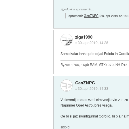
Zgodovina sprememb…
spremenil:
GenZNPC
(
30. apr 2019 ob 14:
ziga1990
::
30. apr 2019, 14:28
Samo kako lahko primerjaš Polota in Corolla
Ryzen 1700, 16gb RAM, GTX1070, NH-D15, 
GenZNPC
::
30. apr 2019, 14:33
V sloveniji moras vzeti cim vecji avto z in z
Naprimer Opel Astro, brez vsega.
Ce bi si jaz skonfiguriral Corollo, bi bla naj
skibidi