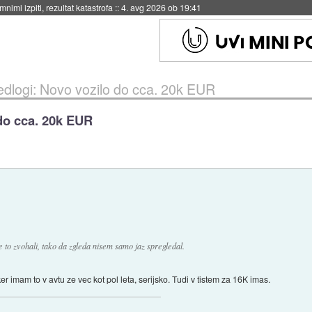
eto za večkratno uporabo
::
4. avg 2026 ob 19:41
dlogi: Novo vozilo do cca. 20k EUR
do cca. 20k EUR
e to zvohali, tako da zgleda nisem samo jaz spregledal.
ker imam to v avtu ze vec kot pol leta, serijsko. Tudi v tistem za 16K imas.