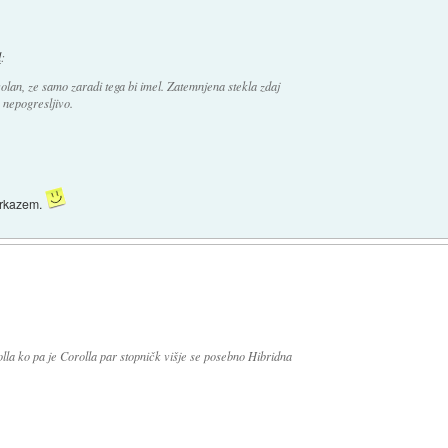
l
:
lan, ze samo zaradi tega bi imel. Zatemnjena stekla zdaj
 nepogresljivo.
sarkazem.
la ko pa je Corolla par stopničk višje se posebno Hibridna