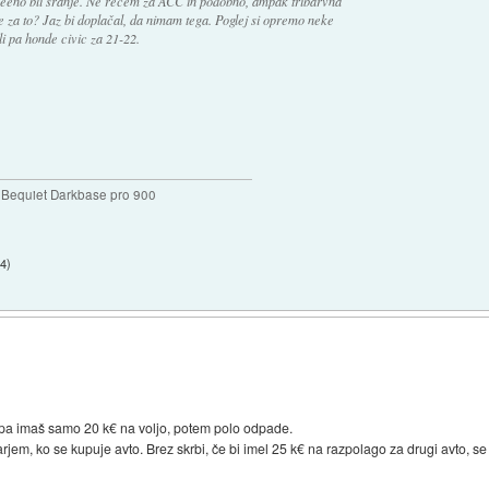
vseeno bli sranje. Ne rečem za ACC in podobno, ampak tribarvna
e za to? Jaz bi doplačal, da nimam tega. Poglej si opremo neke
Ali pa honde civic za 21-22.
Bequiet Darkbase pro 900
44
)
, pa imaš samo 20 k€ na voljo, potem polo odpade.
em, ko se kupuje avto. Brez skrbi, če bi imel 25 k€ na razpolago za drugi avto, se