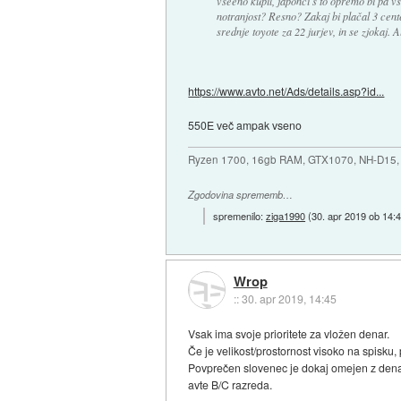
vseeno kupil, japonci s to opremo bi pa 
notranjost? Resno? Zakaj bi plačal 3 cent
srednje toyote za 22 jurjev, in se zjokaj. 
https://www.avto.net/Ads/details.asp?id...
550E več ampak vseno
Ryzen 1700, 16gb RAM, GTX1070, NH-D15, 
Zgodovina sprememb…
spremenilo:
ziga1990
(
30. apr 2019 ob 14:
Wrop
::
30. apr 2019, 14:45
Vsak ima svoje prioritete za vložen denar.
Če je velikost/prostornost visoko na spisku
Povprečen slovenec je dokaj omejen z denarj
avte B/C razreda.