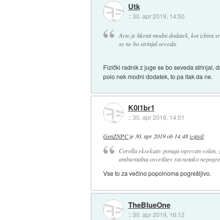
Utk
::
30. apr 2019, 14:50
Avto je hkrati modni dodatek, kot izbira sr
se ne bo strinjal seveda.
Fizički radnik z juge se bo seveda strinjal, 
polo nek modni dodatek, to pa itak da ne.
K0l1br1
::
30. apr 2019, 14:51
GenZNPC
je
30. apr 2019 ob 14:48
izjavil
:
Corolla eksekutiv ponuja ogrevan volan, z
ambientalna osvetlitev ravnotako nepogres
Vse to za večino popolnoma pogrešljivo.
TheBlueOne
::
30. apr 2019, 16:12