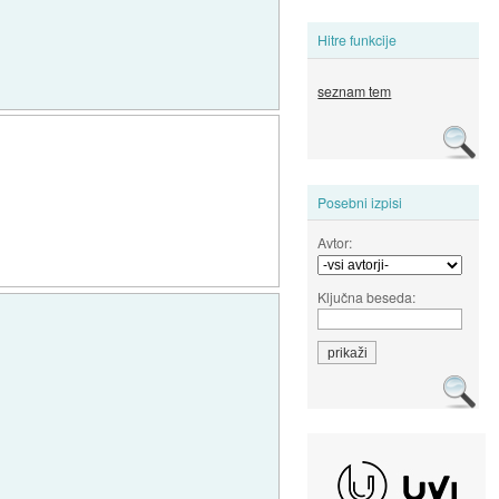
Hitre funkcije
seznam tem
Posebni izpisi
Avtor:
Ključna beseda: