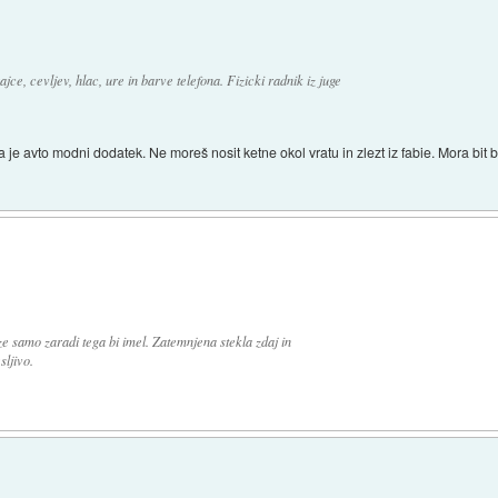
ajce, cevljev, hlac, ure in barve telefona. Fizicki radnik iz juge
da je avto modni dodatek. Ne moreš nosit ketne okol vratu in zlezt iz fabie. Mora bit
e samo zaradi tega bi imel. Zatemnjena stekla zdaj in
ljivo.