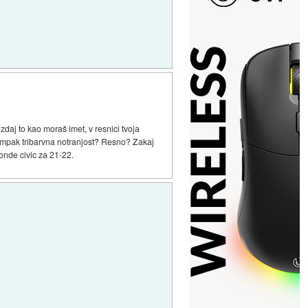
daj to kao moraš imet, v resnici tvoja
 ampak tribarvna notranjost? Resno? Zakaj
honde civic za 21-22.