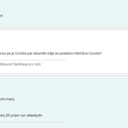
24
)
 ko pa je Corolla par stopničk višje se posebno Hibridna Corolla?
Bequiet Darkbase pro 900
a cim manj.
manj 25 jurjev npr. eksekjutiv