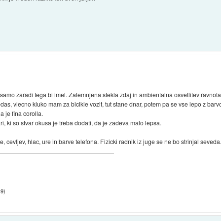
samo zaradi tega bi imel. Zatemnjena stekla zdaj in ambientalna osvetlitev ravnotak
das, vlecno kluko mam za bicikle vozit, tut stane dnar, potem pa se vse lepo z barvo
 je fina corolla.
ri, ki so stvar okusa je treba dodati, da je zadeva malo lepsa.
e, cevljev, hlac, ure in barve telefona. Fizicki radnik iz juge se ne bo strinjal seveda
49
)