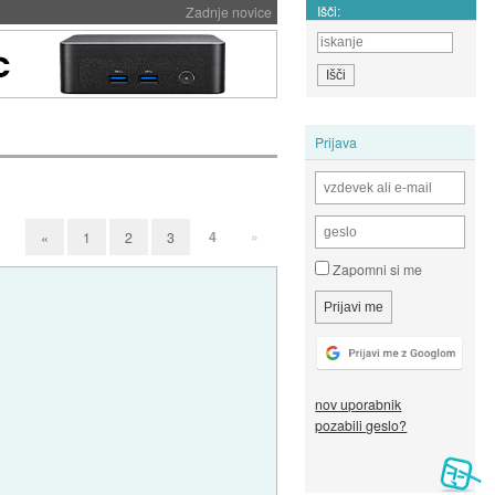
Išči:
Zadnje novice
Prijava
4
»
«
1
2
3
Zapomni si me
nov uporabnik
pozabili geslo?