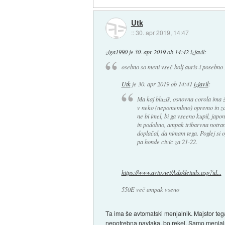
Utk
::
30. apr 2019, 14:47
ziga1990
je
30. apr 2019 ob 14:42
izjavil
:
osebno so meni vseč bolj auris-i posebno 
Utk
je
30. apr 2019 ob 14:41
izjavil
:
Ma kaj bluziš, osnovna corola ima ž
v neko (nepomembno) opremo in zdaj
ne bi imel, bi ga vseeno kupil, jap
in podobno, ampak tribarvna notranj
doplačal, da nimam tega. Poglej si o
pa honde civic za 21-22.
https://www.avto.net/Ads/details.asp?id...
550E več ampak vseno
Ta ima še avtomatski menjalnik. Majstor tega
nepotrebna navlaka, bo rekel. Samo menjalni