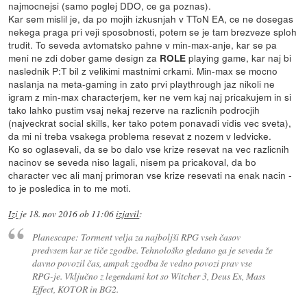
najmocnejsi (samo poglej DDO, ce ga poznas).
Kar sem mislil je, da po mojih izkusnjah v TToN EA, ce ne dosegas
nekega praga pri veji sposobnosti, potem se je tam brezveze sploh
trudit. To seveda avtomatsko pahne v min-max-anje, kar se pa
meni ne zdi dober game design za
playing game, kar naj bi
ROLE
naslednik P:T bil z velikimi mastnimi crkami. Min-max se mocno
naslanja na meta-gaming in zato prvi playthrough jaz nikoli ne
igram z min-max characterjem, ker ne vem kaj naj pricakujem in si
tako lahko pustim vsaj nekaj rezerve na razlicnih podrocjih
(najveckrat social skills, ker tako potem ponavadi vidis vec sveta),
da mi ni treba vsakega problema resevat z nozem v ledvicke.
Ko so oglasevali, da se bo dalo vse krize resevat na vec razlicnih
nacinov se seveda niso lagali, nisem pa pricakoval, da bo
character vec ali manj primoran vse krize resevati na enak nacin -
to je posledica in to me moti.
Izi
je
18. nov 2016 ob 11:06
izjavil
:
Planescape: Torment velja za najboljši RPG vseh časov
predvsem kar se tiče zgodbe. Tehnološko gledano ga je seveda že
davno povozil čas, ampak zgodba še vedno povozi prav vse
RPG-je. Vključno z legendami kot so Witcher 3, Deus Ex, Mass
Effect, KOTOR in BG2.