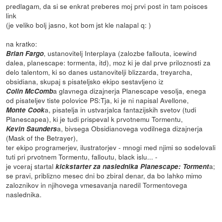
predlagam, da si se enkrat preberes moj prvi post in tam poisces
link
(je veliko bolj jasno, kot bom jst kle nalapal q: )
na kratko:
, ustanovitelj Interplaya (zalozbe fallouta, icewind
Brian Fargo
dalea, planescape: tormenta, itd), moz ki je dal prve priloznosti za
delo talentom, ki so danes ustanovitelji blizzarda, treyarcha,
obsidiana, skupaj s pisateljsko ekipo sestavljeno iz
a glavnega dizajnerja Planescape vesolja, enega
Colin McComb
od pisateljev tiste polovice PS:Tja, ki je ni napisal Avellone,
a, pisatelja in ustvarjalca fantazijskih svetov (tudi
Monte Cook
Planescapea), ki je tudi prispeval k prvotnemu Tormentu,
a, bivsega Obsidianovega vodilnega dizajnerja
Kevin Saunders
(Mask of the Betrayer),
ter ekipo programerjev, ilustratorjev - mnogi med njimi so sodelovali
tuti pri prvotnem Tormentu, falloutu, black islu... -
je vceraj startal
a;
kickstarter za naslednika Planescape: Torment
se pravi, priblizno mesec dni bo zbiral denar, da bo lahko mimo
zaloznikov in njihovega vmesavanja naredil Tormentovega
naslednika.