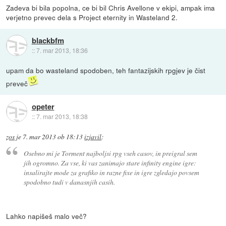
Zadeva bi bila popolna, ce bi bil Chris Avellone v ekipi, ampak ima
verjetno prevec dela s Project eternity in Wasteland 2.
blackbfm
::
7. mar 2013, 18:36
upam da bo wasteland spodoben, teh fantazijskih rpgjev je čist
preveč
opeter
::
7. mar 2013, 18:38
zos
je
7. mar 2013 ob 18:13
izjavil
:
Osebno mi je Torment najboljsi rpg vseh casov, in preigral sem
jih ogromno. Za vse, ki vas zanimajo stare infinity engine igre:
insalirajte mode za grafiko in razne fixe in igre zgledajo povsem
spodobno tudi v danasnjih casih.
Lahko napišeš malo več?