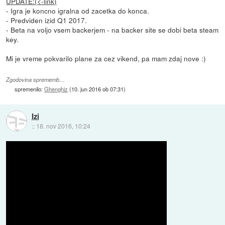
UPDATE:(<-link)
- Igra je koncno igralna od zacetka do konca.
- Predviden izid Q1 2017.
- Beta na voljo vsem backerjem - na backer site se dobi beta steam
key.
Mi je vreme pokvarilo plane za cez vikend, pa mam zdaj nove :)
Zgodovina sprememb…
spremenilo:
Ghenghiz
(
10. jun 2016 ob 07:31
)
Izi
::
18. nov 2016, 10:24