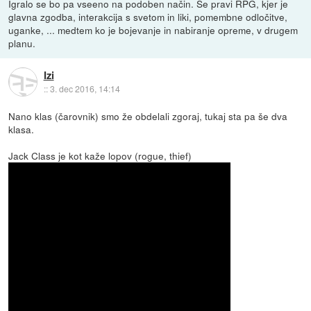
Igralo se bo pa vseeno na podoben način. Se pravi RPG, kjer je
glavna zgodba, interakcija s svetom in liki, pomembne odločitve,
uganke, ... medtem ko je bojevanje in nabiranje opreme, v drugem
planu.
Izi
::
3. dec 2016, 14:14
Nano klas (čarovnik) smo že obdelali zgoraj, tukaj sta pa še dva
klasa.
Jack Class je kot kaže lopov (rogue, thief)