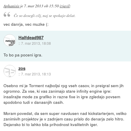
Aphanisis
je
7. mar 2013 ob 15:50
izjavil
:
Če so dosegli cilj, naj se spokajo delat.
vec danrja, vec muzke (:
Halfdead987
::
7. mar 2013, 18:08
To bo pa poceni igra.
zos
::
7. mar 2013, 18:13
Osebno mi je Torment najboljsi rpg vseh casov, in preigral sem jih
ogromno. Za vse, ki vas zanimajo stare infinity engine igre:
insalirajte mode za grafiko in razne fixe in igre zgledajo povsem
spodobno tudi v danasnjih casih.
Moram povedat, da sem super navdusen nad kickstarterjem, veliko
zanimivih projektov je v zadnjem casu prislo do denarja zelo hitro.
Dejansko bi to lahko bila prihodnost kvalitetnih iger.