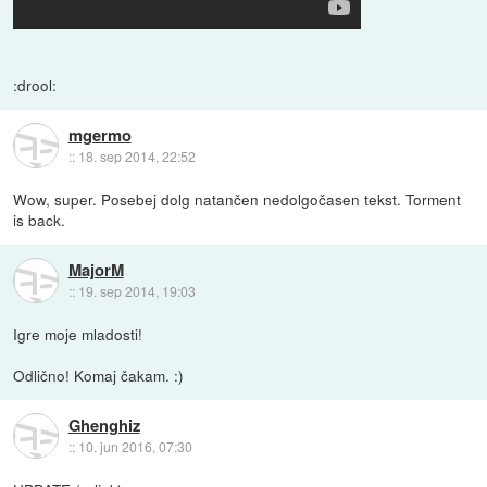
:drool:
mgermo
::
18. sep 2014, 22:52
Wow, super. Posebej dolg natančen nedolgočasen tekst. Torment
is back.
MajorM
::
19. sep 2014, 19:03
Igre moje mladosti!
Odlično! Komaj čakam. :)
Ghenghiz
::
10. jun 2016, 07:30