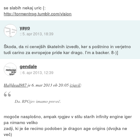
se slabih nekaj uric {:
http://tormentrpg.tumblr.com/vision
yayo
::
5. apr 2013, 18:39
Škoda, da ni cenejših škatelnih izvedb, ker s poštnino in verjetno
tudi carino za evropejce pride kar drago. I'm a backer. 8-)]
gendale
::
6. apr 2013, 12:39
Halfdead987
je
6. mar 2013 ob 20:05
izjavil
:
Da. RPGjev imamo preveč.
mogoče nasplošno, ampak rpgjev v stilu starih infinity engine iger
pa nimamo veliko
zadji, ki je še recimo podoben je dragon age origins (dvojka ne
več)