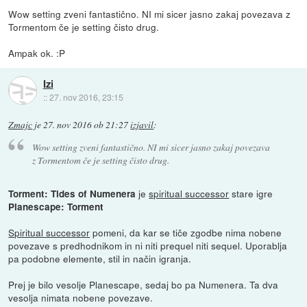
Wow setting zveni fantastično. NI mi sicer jasno zakaj povezava z
Tormentom če je setting čisto drug.
Ampak ok. :P
Izi
::
27. nov 2016, 23:15
Zmajc
je
27. nov 2016 ob 21:27
izjavil
:
Wow setting zveni fantastično. NI mi sicer jasno zakaj povezava
z Tormentom če je setting čisto drug.
je
spiritual successor
stare igre
Torment: Tides of Numenera
Planescape: Torment
Spiritual successor
pomeni, da kar se tiče zgodbe nima nobene
povezave s predhodnikom in ni niti prequel niti sequel. Uporablja
pa podobne elemente, stil in način igranja.
Prej je bilo vesolje Planescape, sedaj bo pa Numenera. Ta dva
vesolja nimata nobene povezave.