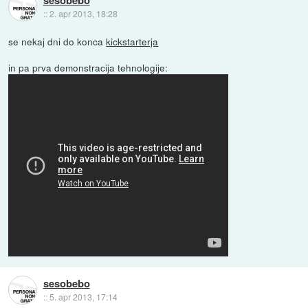
sesobebo
::
2. apr 2013, 18:28
se nekaj dni do konca
kickstarterja
in pa prva demonstracija tehnologije:
sesobebo
::
5. apr 2013, 17:14