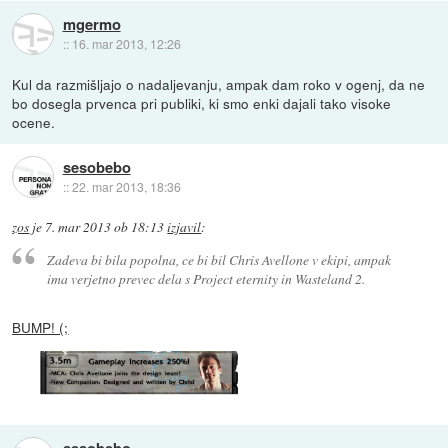
mgermo
::
16. mar 2013, 12:26
Kul da razmišljajo o nadaljevanju, ampak dam roko v ogenj, da ne
bo dosegla prvenca pri publiki, ki smo enki dajali tako visoke
ocene.
sesobebo
::
22. mar 2013, 18:36
zos
je
7. mar 2013 ob 18:13
izjavil
:
Zadeva bi bila popolna, ce bi bil Chris Avellone v ekipi, ampak
ima verjetno prevec dela s Project eternity in Wasteland 2.
BUMP! (;