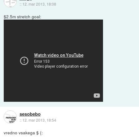
::
12. mar 2013, 18:08
$2.5m stretch goal:
sesobebo
::
12. mar 2013, 18:54
vredno vsakega $ {: