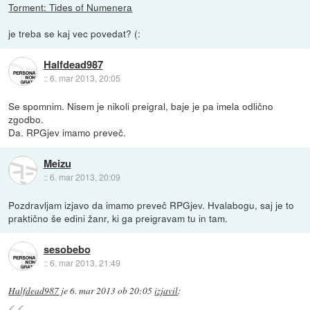
Torment: Tides of Numenera
je treba se kaj vec povedat? (:
Halfdead987
::
6. mar 2013, 20:05
Se spomnim. Nisem je nikoli preigral, baje je pa imela odlično
zgodbo.
Da. RPGjev imamo preveč.
Meizu
::
6. mar 2013, 20:09
Pozdravljam izjavo da imamo preveč RPGjev. Hvalabogu, saj je to
praktično še edini žanr, ki ga preigravam tu in tam.
sesobebo
::
6. mar 2013, 21:49
Halfdead987
je
6. mar 2013 ob 20:05
izjavil
: