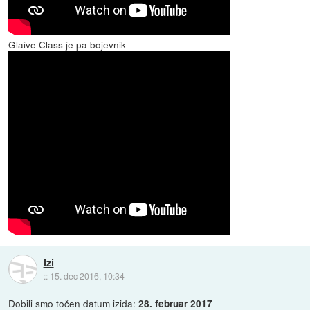
Glaive Class je pa bojevnik
Izi
::
15. dec 2016, 10:34
Dobili smo točen datum izida:
28. februar 2017