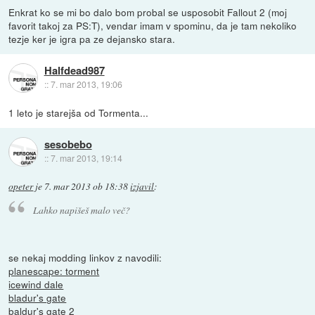
Enkrat ko se mi bo dalo bom probal se usposobit Fallout 2 (moj
favorit takoj za PS:T), vendar imam v spominu, da je tam nekoliko
tezje ker je igra pa ze dejansko stara.
Halfdead987
::
7. mar 2013, 19:06
1 leto je starejša od Tormenta...
sesobebo
::
7. mar 2013, 19:14
opeter
je
7. mar 2013 ob 18:38
izjavil
:
Lahko napišeš malo več?
se nekaj modding linkov z navodili:
planescape: torment
icewind dale
bladur's gate
baldur's gate 2