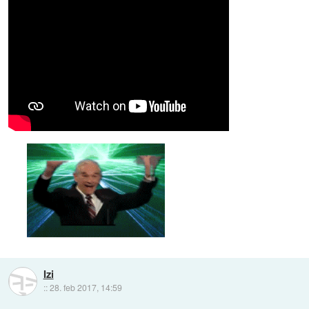
Izi
::
28. feb 2017, 14:59