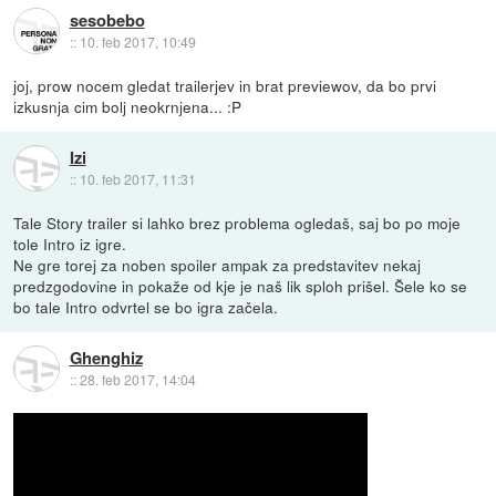
sesobebo
::
10. feb 2017, 10:49
joj, prow nocem gledat trailerjev in brat previewov, da bo prvi
izkusnja cim bolj neokrnjena... :P
Izi
::
10. feb 2017, 11:31
Tale Story trailer si lahko brez problema ogledaš, saj bo po moje
tole Intro iz igre.
Ne gre torej za noben spoiler ampak za predstavitev nekaj
predzgodovine in pokaže od kje je naš lik sploh prišel. Šele ko se
bo tale Intro odvrtel se bo igra začela.
Ghenghiz
::
28. feb 2017, 14:04