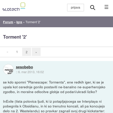
☰
Forum
»
Igre
»
Torment '2'
Torment '2'
«
1
2
»
sesobebo
::
6. mar 2013, 16:02
se kdo spomni "Planescape: Tormenta", ene redkih iger, ki se je
upala kot osrednje gonilo postaviti ne-banalno ne-superherojsko
zgodbo, in moralne odlocitve globje od podari/ukradi liziko?
InExile (tista polovica ljudi, ki iz potapljajocega se Interplaya ni
pobegnila k Obsidianu, in ki so trenutno koncali, ali pa koncujejo
delo na 2. Wastelandu) so pravkar zagnali svoj drugi kickstarter: