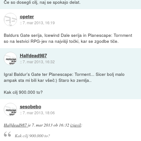
Če so dosegli cilj, naj se spokajo delat.
opeter
::
7. mar 2013, 16:19
Baldurs Gate serija, Icewind Dale serija in Planescape: Tornment
so na lestvici RPG-jev na najvišji točki, kar se zgodbe tiče.
Halfdead987
::
7. mar 2013, 16:32
Igral Baldur's Gate ter Planescape: Torment... Sicer bolj malo
ampak sta mi bili kar všeč:) Staro ko zemlja..
Kak cilj 900.000 to?
sesobebo
::
7. mar 2013, 18:06
Halfdead987
je
7. mar 2013 ob 16:32
izjavil
:
Kak cilj 900.000 to?