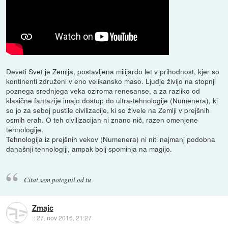
Deveti Svet je Zemlja, postavljena milijardo let v prihodnost, kjer so
kontinenti združeni v eno velikansko maso. Ljudje živijo na stopnji
poznega srednjega veka oziroma renesanse, a za razliko od
klasične fantazije imajo dostop do ultra-tehnologije (Numenera), ki
so jo za seboj pustile civilizacije, ki so živele na Zemlji v prejšnih
osmih erah. O teh civilizacijah ni znano nič, razen omenjene
tehnologije.
Tehnologija iz prejšnih vekov (Numenera) ni niti najmanj podobna
današnji tehnologiji, ampak bolj spominja na magijo.
Citat sem potegnil od tu
Zmajc
::
27. nov 2016, 21:27