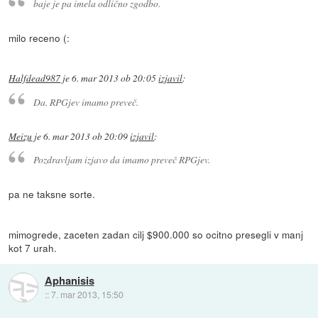
baje je pa imela odlično zgodbo.
milo receno (:
Halfdead987
je
6. mar 2013 ob 20:05
izjavil
:
Da. RPGjev imamo preveč.
Meizu
je
6. mar 2013 ob 20:09
izjavil
:
Pozdravljam izjavo da imamo preveč RPGjev.
pa ne taksne sorte.
mimogrede, zaceten zadan cilj $900.000 so ocitno presegli v manj
kot 7 urah.
Aphanisis
::
7. mar 2013, 15:50