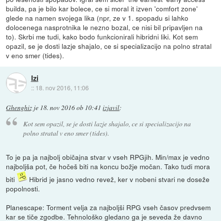
builda, pa je bilo kar bolece, ce si moral it izven 'comfort zone'
glede na namen svojega lika (npr, ze v 1. spopadu si lahko
dolocenega nasprotnika le nezno bozal, ce nisi bil pripavljen na
to). Skrbi me tudi, kako bodo funkcionirali hibridni liki. Kot sem
opazil, se je dosti lazje shajalo, ce si specializacijo na polno stratal
v eno smer (tides).
Izi
::
18. nov 2016, 11:06
Ghenghiz
je
18. nov 2016 ob 10:41
izjavil
:
Kot sem opazil, se je dosti lazje shajalo, ce si specializacijo na
polno stratal v eno smer (tides).
To je pa ja najbolj običajna stvar v vseh RPGjih. Min/max je vedno
najboljša pot, če hočeš biti na koncu božje močan. Tako tudi mora
biti
Hibrid je jasno vedno revež, ker v nobeni stvari ne doseže
popolnosti.
Planescape: Torment velja za najboljši RPG vseh časov predvsem
kar se tiče zgodbe. Tehnološko gledano ga je seveda že davno