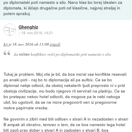
po diplomatski poti namesto s silo. Nano klas bo torej idealen za
diplomate, ki iščejo drugačne poti od klasične, najprej streljaj in
potem sprašuj.
Ghenghiz
::
18. nov 2016, 14:21
Izi
je
18. nov 2016 ob 13:08
izjavil
:
da
večino
konfliktov rešiš po diplomatski poti namesto s silo.
Tukaj je problem. Moj vtis je bil, da bos moral
konflikte resevati
vse
po enaki poti - naj bo to diplomacija ali pa aufbix. Ce se bo
diplomat nekje odlocil, da obstoj nekaterih ljudi preprosto ni v prid
obstoja civilizacije, mu bodo njegovo rit servirali na pladnju. Ce se
bo pretepac nekoc hotel odlociti, da mogoce pa le nebi nekoga
ubil, bo ugotovil, da se ne more pregovorit ven iz pregovorne
mokre papirnate vrecke.
Ne govorim o zibiri med biti odlicen v stvari A in nezadosten v stvari
B ampak ali obratno, temvec o tem, da ce bos namesto tega hotel
biti zgolj prav dober v stvari A in zadosten v stvari B, bos