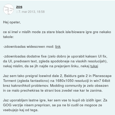
zos
::
7. mar 2013, 18:58
Hej opeter,
ce si imel v mislih mode za stare black isle/bioware igre gre nekako
takole:
-zdownloadas widescreen mod:
link
-zdownloadas dodatne fixe (zelo dobro je uporabit kaksen UI fix,
da UI, predvsem text, zgleda spodobneje na visokih resolucijah),
nekaj mislim, da se jih najde na prejsnjem linku, nekaj
tukaj
Jaz sem tako preigral Icewind dale 2, Baldurs gate 2 in Planescape
Torment (zgleda fantasticno) na 1680x1050 resoluciji in win7 64bit
brez kakrsnihkoli problemov. Modding community je zelo obsezen
in ce malo prechekiras te strani bos zvedel vse kar te zanima.
Jaz uporabljam lastne igre, ker sem vse to kupil ob izidih iger. Za
GOG verzije nisem preprican, se pa ne bi cudil ce mogoce ze
vsebujejo kaj od tega.