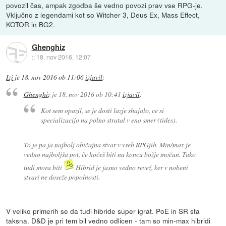
povozil čas, ampak zgodba še vedno povozi prav vse RPG-je.
Vključno z legendami kot so Witcher 3, Deus Ex, Mass Effect,
KOTOR in BG2.
Ghenghiz
::
18. nov 2016, 12:07
Izi
je
18. nov 2016 ob 11:06
izjavil
:
Ghenghiz
je
18. nov 2016 ob 10:41
izjavil
:
Kot sem opazil, se je dosti lazje shajalo, ce si
specializacijo na polno stratal v eno smer (tides).
To je pa ja najbolj običajna stvar v vseh RPGjih. Min/max je
vedno najboljša pot, če hočeš biti na koncu božje močan. Tako
tudi mora biti
Hibrid je jasno vedno revež, ker v nobeni
stvari ne doseže popolnosti.
V veliko primerih se da tudi hibride super igrat. PoE in SR sta
taksna. D&D je pri tem bil vedno odlicen - tam so min-max hibridi