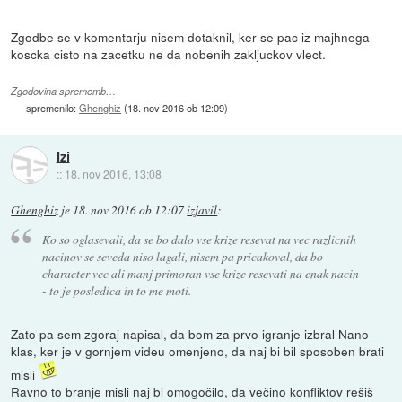
Zgodbe se v komentarju nisem dotaknil, ker se pac iz majhnega
koscka cisto na zacetku ne da nobenih zakljuckov vlect.
Zgodovina sprememb…
spremenilo:
Ghenghiz
(
18. nov 2016 ob 12:09
)
Izi
::
18. nov 2016, 13:08
Ghenghiz
je
18. nov 2016 ob 12:07
izjavil
:
Ko so oglasevali, da se bo dalo vse krize resevat na vec razlicnih
nacinov se seveda niso lagali, nisem pa pricakoval, da bo
character vec ali manj primoran vse krize resevati na enak nacin
- to je posledica in to me moti.
Zato pa sem zgoraj napisal, da bom za prvo igranje izbral Nano
klas, ker je v gornjem videu omenjeno, da naj bi bil sposoben brati
misli
Ravno to branje misli naj bi omogočilo, da večino konfliktov rešiš