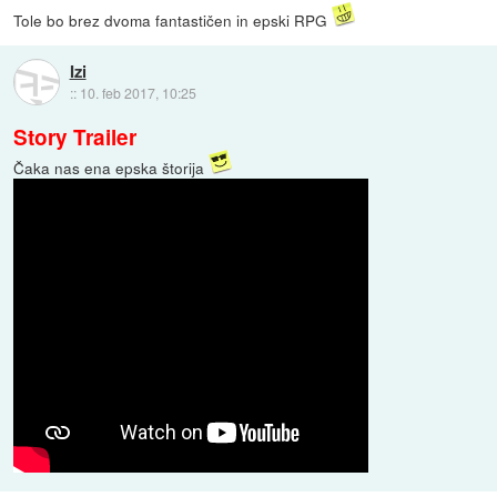
Tole bo brez dvoma fantastičen in epski RPG
Izi
::
10. feb 2017, 10:25
Story Trailer
Čaka nas ena epska štorija