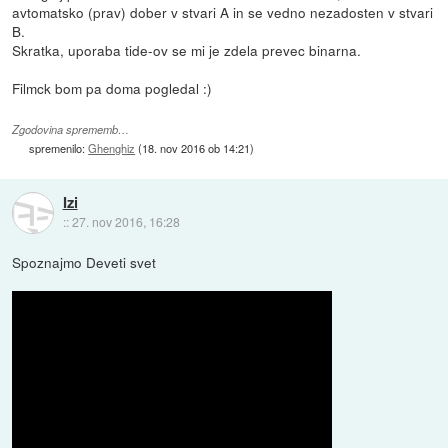
avtomatsko (prav) dober v stvari A in se vedno nezadosten v stvari
B.
Skratka, uporaba tide-ov se mi je zdela prevec binarna.
Filmck bom pa doma pogledal :)
Zgodovina sprememb…
spremenilo:
Ghenghiz
(
18. nov 2016 ob 14:21
)
Izi
::
27. nov 2016, 16:28
Spoznajmo Deveti svet