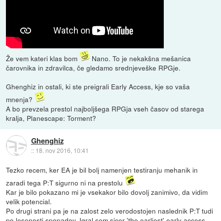
Že vem kateri klas bom
Nano. To je nekakšna mešanica
čarovnika in zdravilca, če gledamo srednjeveške RPGje.
Ghenghiz in ostali, ki ste preigrali Early Access, kje so vaša
mnenja?
A bo prevzela prestol najboljšega RPGja vseh časov od starega
kralja, Planescape: Torment?
Ghenghiz
::
18. nov 2016, 10:41
Tezko recem, ker EA je bil bolj namenjen testiranju mehanik in
zaradi tega P:T sigurno ni na prestolu
Kar je bilo pokazano mi je vsekakor bilo dovolj zanimivo, da vidim
velik potencial.
Po drugi strani pa je na zalost zelo verodostojen naslednik P:T tudi
po lesenosti spopadov. Igral sem sicer 'the earliest' early access