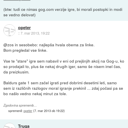
(btw: tudi ce nimas gog.com verzije igre, bi morali postopki in modi
se vedno delovat)
opeter
::
7. mar 2013, 19:22
@zos in sesobebo: najlepša hvala obema za linke.
Bom pregledal vse linke.
Vse te "stare" igre sem nabavil v eni od prejšnjih akcij na Gog-u, ko
so prodajali to, plus še nekaj drugih iger, samo še nisem imel čas,
da preizkusim.
Baldurs gate 1 sem začel igrati pred dobrimi desetimi leti, samo
sem iz različnih razlogov moral igranje prekinil ... zdaj počasi pa se
bo našlo vedno nekaj minut za tole.
Zgodovina sprememb…
spremenil:
opeter
(
7. mar 2013 ob 19:22
)
Truga