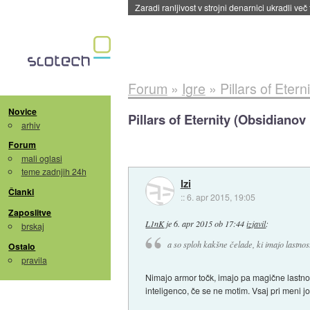
Zaradi ranljivost v strojni denarnici ukradli več
Forum
»
Igre
»
Pillars of Etern
Novice
Pillars of Eternity (Obsidianov 
arhiv
Forum
mali oglasi
teme zadnjih 24h
Izi
Članki
::
6. apr 2015, 19:05
Zaposlitve
L1nK
je
6. apr 2015 ob 17:44
izjavil
:
brskaj
a so sploh kakšne čelade, ki imajo lastnos
Ostalo
pravila
Nimajo armor točk, imajo pa magične lastnos
inteligenco, če se ne motim. Vsaj pri meni jo