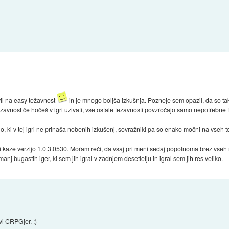
il na easy težavnost
in je mnogo boljša izkušnja. Pozneje sem opazil, da so tak
ežavnost če hočeš v igri uživati, vse ostale težavnosti povzročajo samo nepotrebne 
lo, ki v tej igri ne prinaša nobenih izkušenj, sovražniki pa so enako močni na vseh t
n mi kaže verzijo 1.0.3.0530. Moram reči, da vsaj pri meni sedaj popolnoma brez vs
nj bugastih iger, ki sem jih igral v zadnjem desetletju in igral sem jih res veliko.
avi CRPGjer. :)