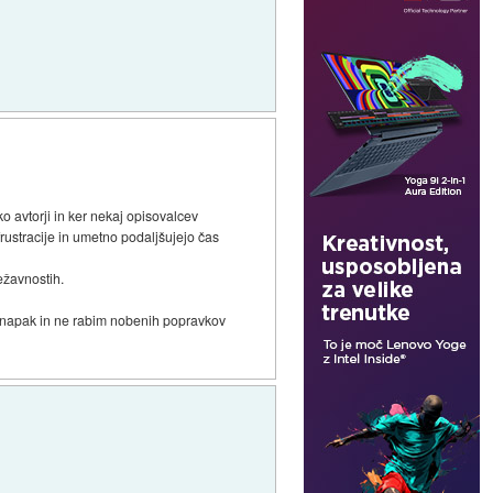
o avtorji in ker nekaj opisovalcev
frustracije in umetno podaljšujejo čas
ežavnostih.
eh napak in ne rabim nobenih popravkov