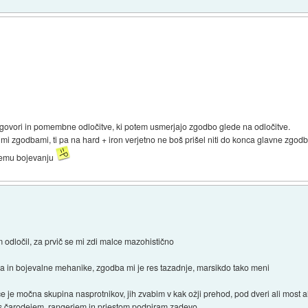
govori in pomembne odločitve, ki potem usmerjajo zgodbo glede na odločitve.
imi zgodbami, ti pa na hard + iron verjetno ne boš prišel niti do konca glavne zgod
nemu bojevanju
odločil, za prvič se mi zdi malce mazohistično
nja in bojevalne mehanike, zgodba mi je res tazadnje, marsikdo tako meni
e je močna skupina nasprotnikov, jih zvabim v kak ožji prehod, pod dveri ali most a
pa s čarodejem, rangerjem in priestom podpiram zadevo