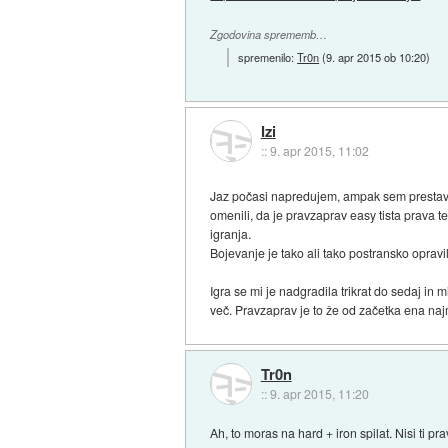
Zgodovina sprememb…
spremenilo:
Tr0n
(
9. apr 2015 ob 10:20
)
Izi
::
9. apr 2015, 11:02
Jaz počasi napredujem, ampak sem prestav
omenili, da je pravzaprav easy tista prava t
igranja.
Bojevanje je tako ali tako postransko opravi
Igra se mi je nadgradila trikrat do sedaj i
več. Pravzaprav je to že od začetka ena najma
Tr0n
::
9. apr 2015, 11:20
Ah, to moras na hard + iron spilat. Nisi ti pr