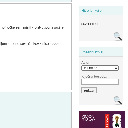
Hitre funkcije
seznam tem
rmor točke sem mislil v bistvu, ponavadi je
koljem na tone sovražnikov k niso noben
Posebni izpisi
Avtor:
Ključna beseda: