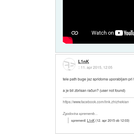
L1nK
::
11. apr 2015, 12:05
tele path buge jaz spridoma uporabljam pri 
a je bil zbrisan račun? (user not found)
https://www.facebook.com/link.zhizhekian
Zgodovina sprememb…
spremenil:
L1nK
(
12. apr 2015 ob 12:03
)