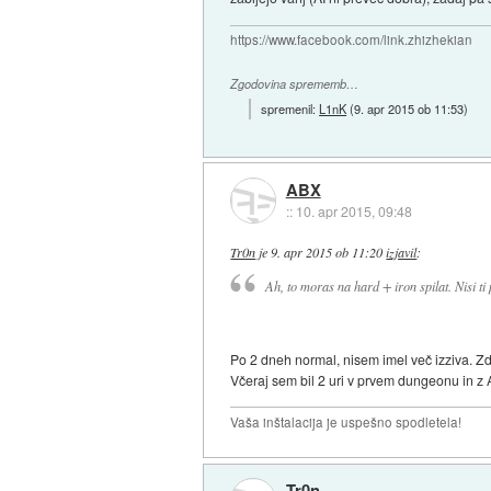
https://www.facebook.com/link.zhizhekian
Zgodovina sprememb…
spremenil:
L1nK
(
9. apr 2015 ob 11:53
)
ABX
::
10. apr 2015, 09:48
Tr0n
je
9. apr 2015 ob 11:20
izjavil
:
Ah, to moras na hard + iron spilat. Nisi t
Po 2 dneh normal, nisem imel več izziva. Zd
Včeraj sem bil 2 uri v prvem dungeonu in z 
Vaša inštalacija je uspešno spodletela!
Tr0n