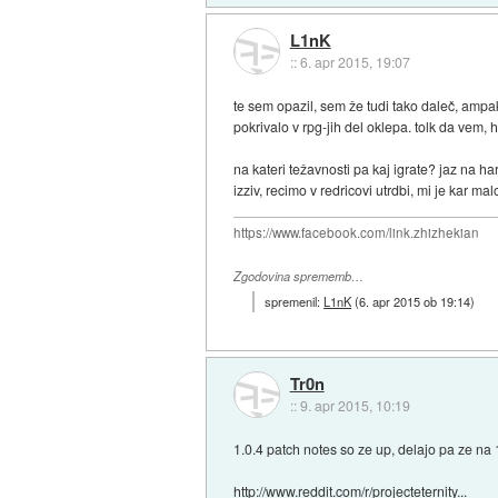
L1nK
::
6. apr 2015, 19:07
te sem opazil, sem že tudi tako daleč, ampak 
pokrivalo v rpg-jih del oklepa. tolk da vem,
na kateri težavnosti pa kaj igrate? jaz na 
izziv, recimo v redricovi utrdbi, mi je kar
https://www.facebook.com/link.zhizhekian
Zgodovina sprememb…
spremenil:
L1nK
(
6. apr 2015 ob 19:14
)
Tr0n
::
9. apr 2015, 10:19
1.0.4 patch notes so ze up, delajo pa ze na 1
http://www.reddit.com/r/projecteternity...