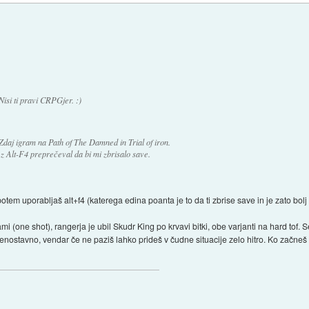
Nisi ti pravi CRPGjer. :)
Zdaj igram na Path of The Damned in Trial of iron.
z Alt-F4 preprečeval da bi mi zbrisalo save.
n potem uporabljaš alt+f4 (katerega edina poanta je to da ti zbrise save in je zato bol
i (one shot), rangerja je ubil Skudr King po krvavi bitki, obe varjanti na hard tof. 
ostavno, vendar če ne paziš lahko prideš v čudne situacije zelo hitro. Ko začneš ig