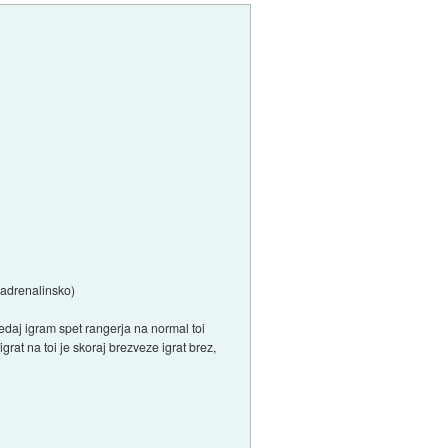
j adrenalinsko)
Sedaj igram spet rangerja na normal toi
rat na toi je skoraj brezveze igrat brez,