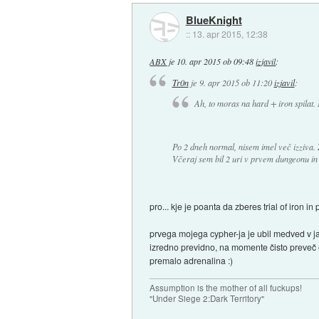
BlueKnight
::
13. apr 2015, 12:38
ABX
je
10. apr 2015 ob 09:48
izjavil
:
Tr0n
je
9. apr 2015 ob 11:20
izjavil
:
Ah, to moras na hard + iron spilat. 
Po 2 dneh normal, nisem imel več izziva. 
Včeraj sem bil 2 uri v prvem dungeonu in 
pro... kje je poanta da zberes trial of iron i
prvega mojega cypher-ja je ubil medved v jam
izredno previdno, na momente čisto preveč en
premalo adrenalina :)
Assumption is the mother of all fuckups!
"Under Siege 2:Dark Territory"