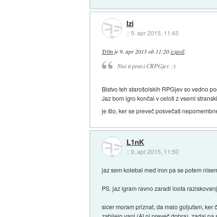
Izi
::
9. apr 2015, 11:45
Tr0n
je
9. apr 2015 ob 11:20
izjavil
:
Nisi ti pravi CRPGjer. :)
Bistvo teh starošolskih RPGjev so vedno po
Jaz bom igro končal v celoti z vsemi stransk
je šlo, ker se preveč posvečaš nepomemb
L1nK
::
9. apr 2015, 11:50
jaz sem kolebal med iron pa se potem nisem 
PS. jaz igram ravno zaradi loota raziskova
sicer moram priznat, da malo goljufam, ker č
zabijejo vanj (AI ni preveč dobra), zadaj 