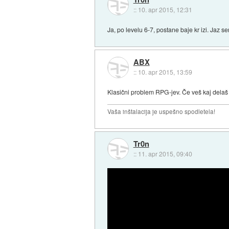
::
10. apr 2015, 12:31
Ja, po levelu 6-7, postane baje kr izi. Jaz sem
ABX
::
10. apr 2015, 13:59
Klasični problem RPG-jev. Če veš kaj delaš 
Vaša inštalacija je uspešno spodletela!
Tr0n
::
11. apr 2015, 09:40