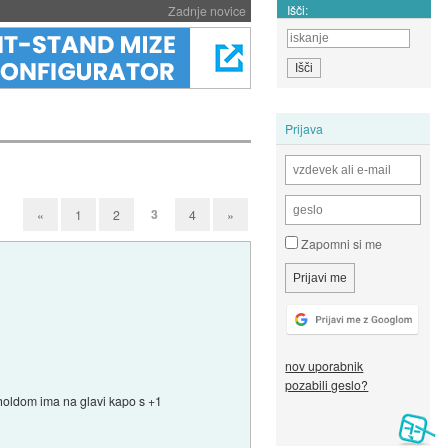
Išči:
Zadnje novice
Prijava
3
«
1
2
4
»
Zapomni si me
nov uporabnik
pozabili geslo?
gholdom ima na glavi kapo s +1