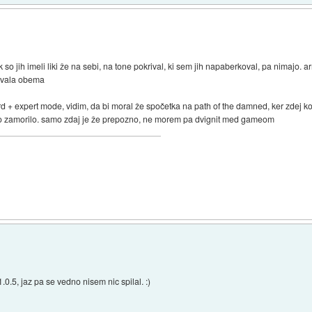
so jih imeli liki že na sebi, na tone pokrival, ki sem jih napaberkoval, pa nimajo. a
 hvala obema
hard + expert mode, vidim, da bi moral že spočetka na path of the damned, ker zdej 
 malo zamorilo. samo zdaj je že prepozno, ne morem pa dvignit med gameom
.0.5, jaz pa se vedno nisem nic spilal. :)