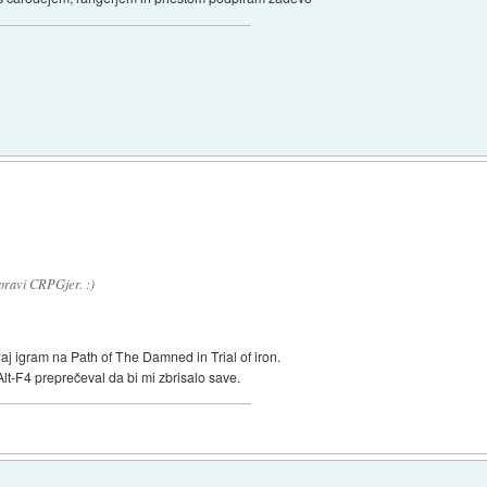
i pravi CRPGjer. :)
aj igram na Path of The Damned in Trial of iron.
Alt-F4 preprečeval da bi mi zbrisalo save.