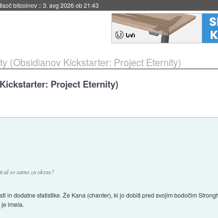
 tisoč bitcoinov
::
3. avg 2026 ob 21:43
ity (Obsidianov Kickstarter: Project Eternity)
Kickstarter: Project Eternity)
ti al so samo za okras?
ti in dodatne statistike. Že Kana (chanter), ki jo dobiš pred svojim bodočim Stron
 je imela.