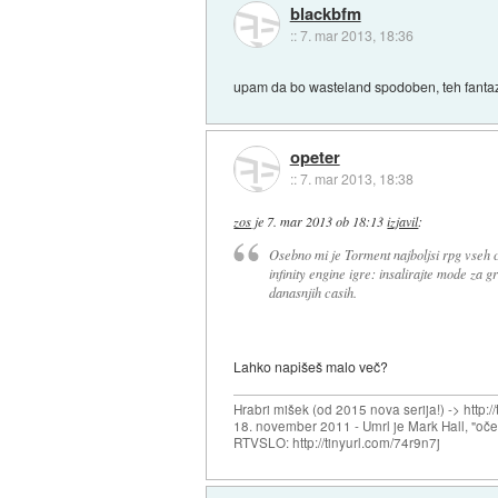
blackbfm
::
7. mar 2013, 18:36
upam da bo wasteland spodoben, teh fantazij
opeter
::
7. mar 2013, 18:38
zos
je
7. mar 2013 ob 18:13
izjavil
:
Osebno mi je Torment najboljsi rpg vseh c
infinity engine igre: insalirajte mode za g
danasnjih casih.
Lahko napišeš malo več?
Hrabri mišek (od 2015 nova serija!) -> http:/
18. november 2011 - Umrl je Mark Hall, "oč
RTVSLO: http://tinyurl.com/74r9n7j