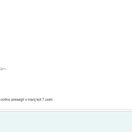
jev.
citno presegli v manj kot 7 urah.