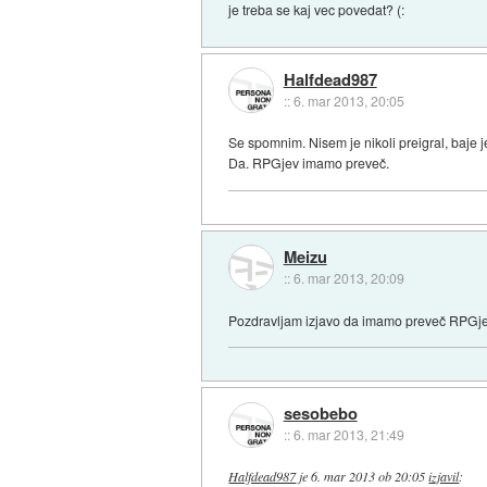
je treba se kaj vec povedat? (:
Halfdead987
::
6. mar 2013, 20:05
Se spomnim. Nisem je nikoli preigral, baje 
Da. RPGjev imamo preveč.
Meizu
::
6. mar 2013, 20:09
Pozdravljam izjavo da imamo preveč RPGjev. 
sesobebo
::
6. mar 2013, 21:49
Halfdead987
je
6. mar 2013 ob 20:05
izjavil
: