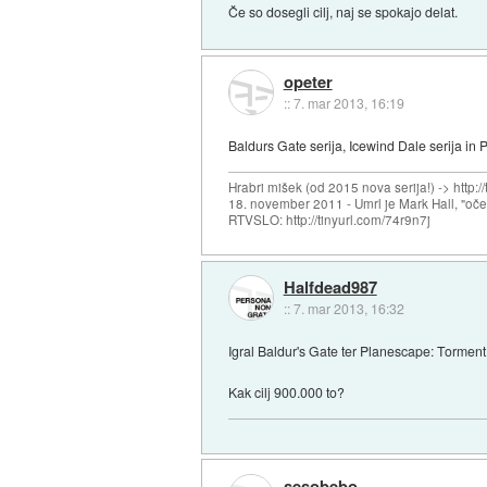
Če so dosegli cilj, naj se spokajo delat.
opeter
::
7. mar 2013, 16:19
Baldurs Gate serija, Icewind Dale serija in 
Hrabri mišek (od 2015 nova serija!) -> http:/
18. november 2011 - Umrl je Mark Hall, "oč
RTVSLO: http://tinyurl.com/74r9n7j
Halfdead987
::
7. mar 2013, 16:32
Igral Baldur's Gate ter Planescape: Torment..
Kak cilj 900.000 to?
sesobebo