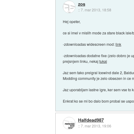
zos
::
7. mar 2013, 18:58
Hej opeter,
ce si imel v mislih mode za stare black isle
-zdownloadas widescreen mod:
link
-zdownloadas dodatne fixe (zelo dobro je up
prejsnjem linku, nekaj
tukaj
Jaz sem tako preigral Icewind dale 2, Baldu
Modding community je zelo obsezen in ce ma
Jaz uporabljam lastne igre, ker sem vse to k
Enkrat ko se mi bo dalo bom probal se usposo
Halfdead987
::
7. mar 2013, 19:06