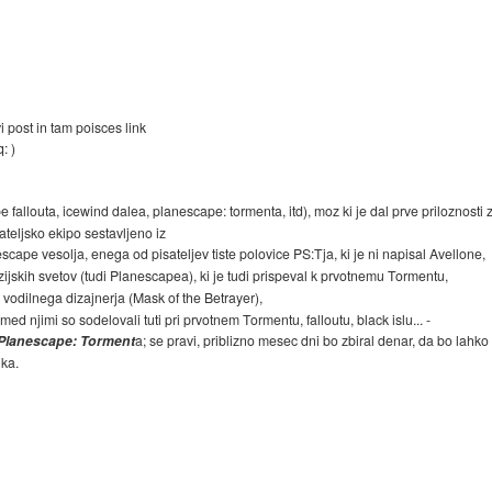
 post in tam poisces link
: )
be fallouta, icewind dalea, planescape: tormenta, itd), moz ki je dal prve priloznosti 
ateljsko ekipo sestavljeno iz
cape vesolja, enega od pisateljev tiste polovice PS:Tja, ki je ni napisal Avellone,
tazijskih svetov (tudi Planescapea), ki je tudi prispeval k prvotnemu Tormentu,
vodilnega dizajnerja (Mask of the Betrayer),
med njimi so sodelovali tuti pri prvotnem Tormentu, falloutu, black islu... -
a Planescape: Torment
a; se pravi, priblizno mesec dni bo zbiral denar, da bo lahk
ka.