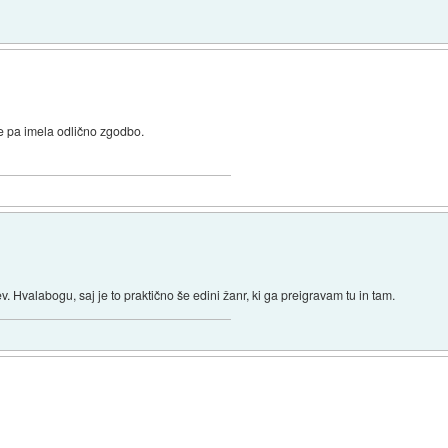
je pa imela odlično zgodbo.
Hvalabogu, saj je to praktično še edini žanr, ki ga preigravam tu in tam.