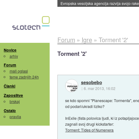
Evropska vesoljska agencija razvija svojo rak
Forum
»
Igre
»
Torment '2'
Novice
Torment '2'
arhiv
Forum
mali oglasi
teme zadnjih 24h
sesobebo
Članki
::
6. mar 2013, 16:02
Zaposlitve
se kdo spomni "Planescape: Tormenta", ene r
brskaj
od podari/ukradi liziko?
Ostalo
pravila
InExile (tista polovica ljudi, ki iz potaplja
zagnali svoj drugi kickstarter:
Torment: Tides of Numenera