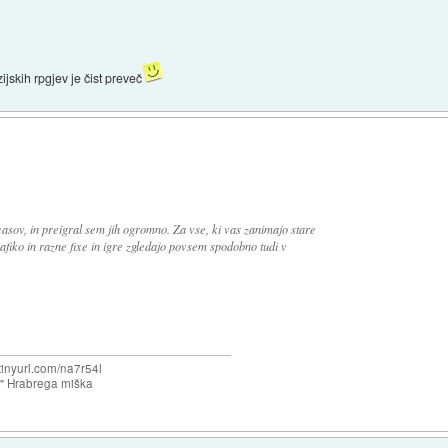
skih rpgjev je čist preveč
asov, in preigral sem jih ogromno. Za vse, ki vas zanimajo stare
rafiko in razne fixe in igre zgledajo povsem spodobno tudi v
/tinyurl.com/na7r54l
e" Hrabrega miška