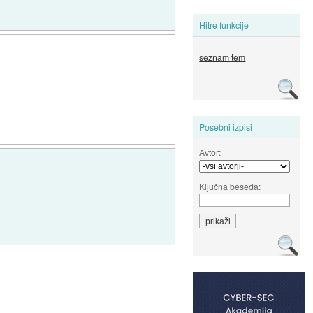
Hitre funkcije
seznam tem
Posebni izpisi
Avtor:
Ključna beseda: