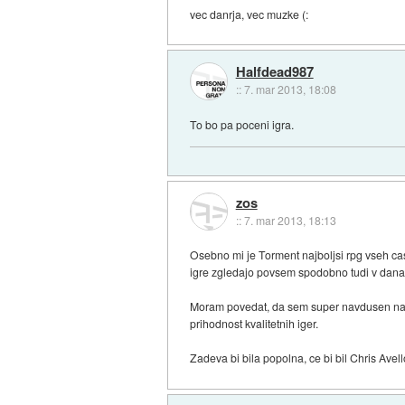
vec danrja, vec muzke (:
Halfdead987
::
7. mar 2013, 18:08
To bo pa poceni igra.
zos
::
7. mar 2013, 18:13
Osebno mi je Torment najboljsi rpg vseh casov
igre zgledajo povsem spodobno tudi v danas
Moram povedat, da sem super navdusen nad ki
prihodnost kvalitetnih iger.
Zadeva bi bila popolna, ce bi bil Chris Avel