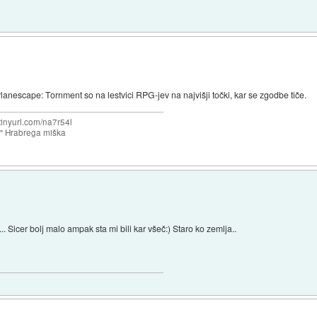
Planescape: Tornment so na lestvici RPG-jev na najvišji točki, kar se zgodbe tiče.
/tinyurl.com/na7r54l
e" Hrabrega miška
. Sicer bolj malo ampak sta mi bili kar všeč:) Staro ko zemlja..