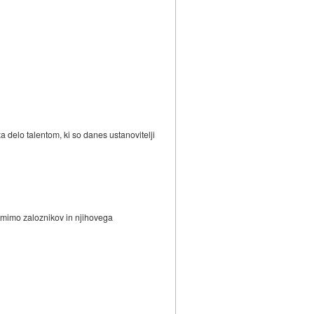
za delo talentom, ki so danes ustanovitelji
o mimo zaloznikov in njihovega