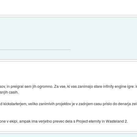
, in preigral sem jih ogromno. Za vse, ki vas zanimajo stare infinity engine igre: in
njih casih.
ckstarterjem, veliko zanimivih projektov je v zadnjem casu prislo do denarja zelo 
lone v ekipi, ampak ima verjetno prevec dela s Project eternity in Wasteland 2.