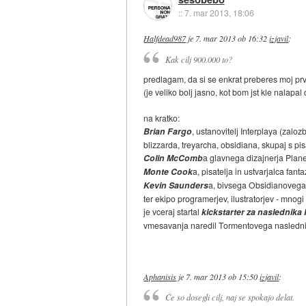
::
7. mar 2013, 18:06
Halfdead987
je
7. mar 2013 ob 16:32
izjavil
:
Kak cilj 900.000 to?
predlagam, da si se enkrat preberes moj prvi
(je veliko bolj jasno, kot bom jst kle nalapal q
na kratko:
Brian Fargo
, ustanovitelj Interplaya (zaloz
blizzarda, treyarcha, obsidiana, skupaj s pis
Colin McComb
a glavnega dizajnerja Planes
Monte Cook
a, pisatelja in ustvarjalca fan
Kevin Saunders
a, bivsega Obsidianovega 
ter ekipo programerjev, ilustratorjev - mnogi 
je vceraj startal
kickstarter za naslednik
vmesavanja naredil Tormentovega nasledni
Aphanisis
je
7. mar 2013 ob 15:50
izjavil
:
Če so dosegli cilj, naj se spokajo delat.