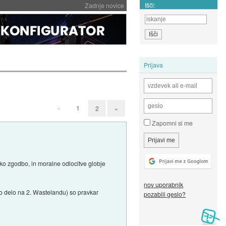
Išči:
Zadnje novice
Prijava
«
1
2
»
Zapomni si me
sko zgodbo, in moralne odlocitve globje
nov uporabnik
jejo delo na 2. Wastelandu) so pravkar
pozabili geslo?