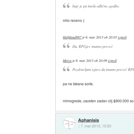
baje je pa imela odlično zgodbo.
milo receno (:
Halfdead987
je
6. mar 2013 ob 20:05
izjavil
:
Da. RPGjev imamo preveč.
Meizu
je
6. mar 2013 ob 20:09
izjavil
:
Pozdravljam izjavo da imamo preveč RPG
pa ne taksne sorte.
mimogrede, zaceten zadan cilj $900.000 so o
Aphanisis
::
7. mar 2013, 15:50