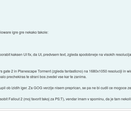
/bioware igre gre nekako takole:
orabit kaksen UI fix, da UI, predvsem text, zgleda spodobneje na visokih resolucija
rs gate 2 in Planescape Torment (zgleda fantasticno) na 1680x1050 resoluciji in wi
lo prechekiras te strani bos zvedel vse kar te zanima.
upil ob izidih iger. Za GOG verzije nisem preprican, se pa ne bi cudil ce mogoce ze
bit Fallout 2 (moj favorit takoj za PS:T), vendar imam v spominu, da je tam nekolik