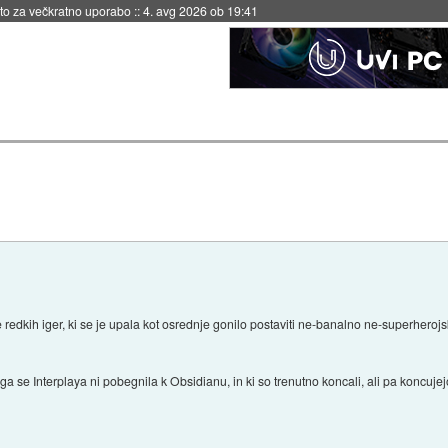
eto za večkratno uporabo
::
4. avg 2026 ob 19:41
edkih iger, ki se je upala kot osrednje gonilo postaviti ne-banalno ne-superheroj
jocega se Interplaya ni pobegnila k Obsidianu, in ki so trenutno koncali, ali pa koncu